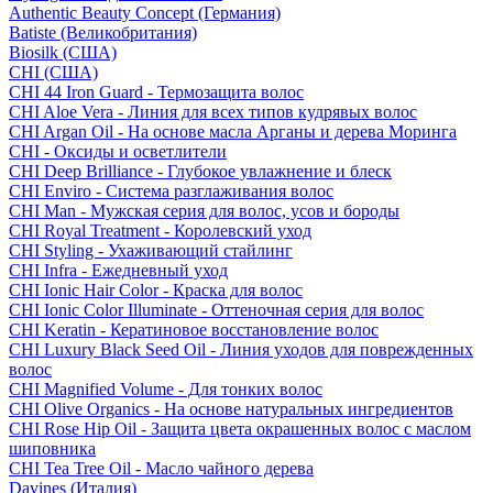
Authentic Beauty Concept (Германия)
Batiste (Великобритания)
Biosilk (США)
CHI (США)
CHI 44 Iron Guard - Термозащита волос
CHI Aloe Vera - Линия для всех типов кудрявых волос
CHI Argan Oil - На основе масла Арганы и дерева Моринга
CHI - Оксиды и осветлители
CHI Deep Brilliance - Глубокое увлажнение и блеск
CHI Enviro - Система разглаживания волос
CHI Man - Мужская серия для волос, усов и бороды
CHI Royal Treatment - Королевский уход
CHI Styling - Ухаживающий стайлинг
CHI Infra - Ежедневный уход
CHI Ionic Hair Color - Краска для волос
CHI Ionic Color Illuminate - Оттеночная серия для волос
CHI Keratin - Кератиновое восстановление волос
CHI Luxury Black Seed Oil - Линия уходов для поврежденных
волос
CHI Magnified Volume - Для тонких волос
CHI Olive Organics - На основе натуральных ингредиентов
CHI Rose Hip Oil - Защита цвета окрашенных волос с маслом
шиповника
CHI Tea Tree Oil - Масло чайного дерева
Davines (Италия)