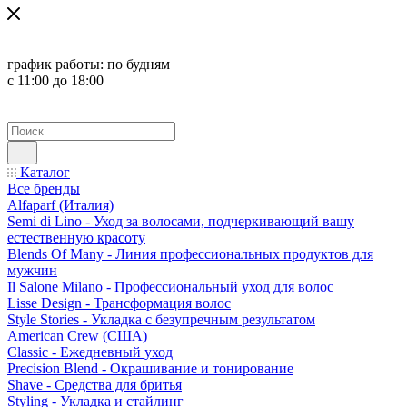
график работы:
по будням
с 11:00 до 18:00
Каталог
Все бренды
Alfaparf (Италия)
Semi di Lino - Уход за волосами, подчеркивающий вашу
естественную красоту
Blends Of Many - Линия профессиональных продуктов для
мужчин
Il Salone Milano - Профессиональный уход для волос
Lisse Design - Трансформация волос
Style Stories - Укладка с безупречным результатом
American Crew (США)
Classic - Ежедневный уход
Precision Blend - Окрашивание и тонирование
Shave - Средства для бритья
Styling - Укладка и стайлинг