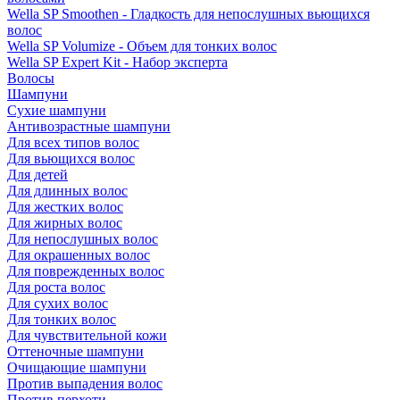
Wella SP Smoothen - Гладкость для непослушных вьющихся
волос
Wella SP Volumize - Объем для тонких волос
Wella SP Expert Kit - Набор эксперта
Волосы
Шампуни
Сухие шампуни
Антивозрастные шампуни
Для всех типов волос
Для вьющихся волос
Для детей
Для длинных волос
Для жестких волос
Для жирных волос
Для непослушных волос
Для окрашенных волос
Для поврежденных волос
Для роста волос
Для сухих волос
Для тонких волос
Для чувствительной кожи
Оттеночные шампуни
Очищающие шампуни
Против выпадения волос
Против перхоти