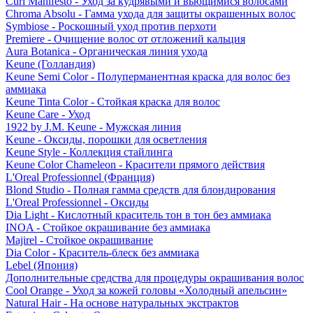
Curl Manifesto - Уход за кудрявыми и вьющимися волосами
Chroma Absolu - Гамма ухода для защиты окрашенных волос
Symbiose - Роскошный уход против перхоти
Premiere - Очищение волос от отложений кальция
Aura Botanica - Органическая линия ухода
Keune (Голландия)
Keune Semi Color - Полуперманентная краска для волос без
аммиака
Keune Tinta Color - Стойкая краска для волос
Keune Care - Уход
1922 by J.M. Keune - Мужская линия
Keune - Оксиды, порошки для осветления
Keune Style - Коллекция стайлинга
Keune Color Chameleon - Красители прямого действия
L'Oreal Professionnel (Франция)
Blond Studio - Полная гамма средств для блондирования
L'Oreal Professionnel - Оксиды
Dia Light - Кислотный краситель тон в тон без аммиака
INOA - Стойкое окрашивание без аммиака
Majirel - Стойкое окрашивание
Dia Color - Краситель-блеск без аммиака
Lebel (Япония)
Дополнительные средства для процедуры окрашивания волос
Cool Orange - Уход за кожей головы «Холодный апельсин»
Natural Hair - На основе натуральных экстрактов