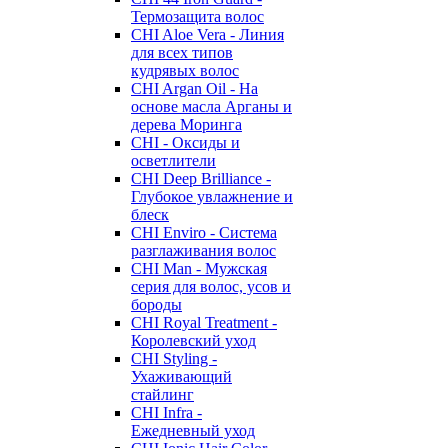
Термозащита волос
CHI Aloe Vera - Линия
для всех типов
кудрявых волос
CHI Argan Oil - На
основе масла Арганы и
дерева Моринга
CHI - Оксиды и
осветлители
CHI Deep Brilliance -
Глубокое увлажнение и
блеск
CHI Enviro - Система
разглаживания волос
CHI Man - Мужская
серия для волос, усов и
бороды
CHI Royal Treatment -
Королевский уход
CHI Styling -
Ухаживающий
стайлинг
CHI Infra -
Ежедневный уход