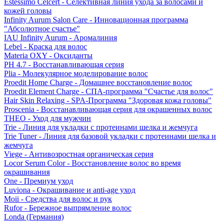
Estessimo Celcert - Селективная линия ухода за волосами и
кожей головы
Infinity Aurum Salon Care - Инновационная программа
"Абсолютное счастье"
IAU Infinity Aurum - Аромалиния
Lebel - Краска для волос
Materia OXY - Оксиданты
PH 4.7 - Восстанавливающая серия
Plia - Молекулярное моделирование волос
Proedit Home Charge - Домашнее восстановление волос
Proedit Element Charge - СПА-программа "Счастье для волос"
Hair Skin Relaxing - SPA-Программа "Здоровая кожа головы"
Proscenia - Восстанавливающая серия для окрашенных волос
THEO - Уход для мужчин
Trie - Линия для укладки с протеинами шелка и жемчуга
Trie Tuner - Линия для базовой укладки с протеинами шелка и
жемчуга
Viege - Антивозростная органическая серия
Locor Serum Color - Восстановление волос во время
окрашивания
One - Премиум уход
Luviona - Окрашивание и anti-age уход
Moii - Средства для волос и рук
Rufor - Бережное выпрямление волос
Londa (Германия)