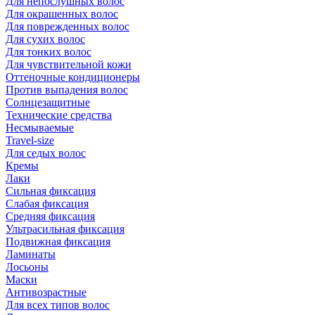
Для непослушных волос
Для окрашенных волос
Для поврежденных волос
Для сухих волос
Для тонких волос
Для чувствительной кожи
Оттеночные кондиционеры
Против выпадения волос
Солнцезащитные
Технические средства
Несмываемые
Travel-size
Для седых волос
Кремы
Лаки
Сильная фиксация
Слабая фиксация
Средняя фиксация
Ультрасильная фиксация
Подвижная фиксация
Ламинаты
Лосьоны
Маски
Антивозрастные
Для всех типов волос