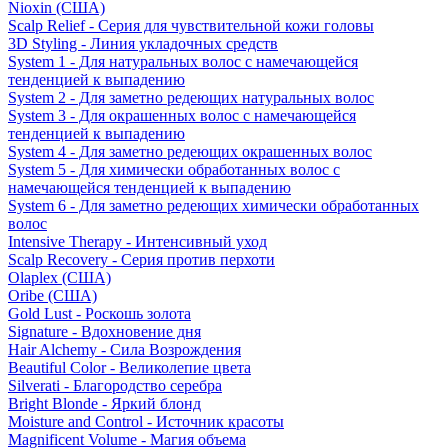
Nioxin (США)
Scalp Relief - Серия для чувствительной кожи головы
3D Styling - Линия укладочных средств
System 1 - Для натуральных волос с намечающейся
тенденцией к выпадению
System 2 - Для заметно редеющих натуральных волос
System 3 - Для окрашенных волос с намечающейся
тенденцией к выпадению
System 4 - Для заметно редеющих окрашенных волос
System 5 - Для химически обработанных волос с
намечающейся тенденцией к выпадению
System 6 - Для заметно редеющих химически обработанных
волос
Intensive Therapy - Интенсивный уход
Scalp Recovery - Серия против перхоти
Olaplex (США)
Oribe (США)
Gold Lust - Роскошь золота
Signature - Вдохновение дня
Hair Alchemy - Сила Возрождения
Beautiful Color - Великолепие цвета
Silverati - Благородство серебра
Bright Blonde - Яркий блонд
Moisture and Control - Источник красоты
Magnificent Volume - Магия объема