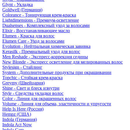
Glynt - Укладка
Goldwell (Германия)
Colorance - Тонирующая крем-краска
Lightdimensions - Премиум-осветление
Dualsenses - Комплексный уход за волосами
Elixir - Восстанавливающее масло
Elumen - Краска для волос
Elumen Care - Уход за волосами
Evolution - Нейтральная химическая завивка
Kerasilk - Премиальный уход для волос
Men Reshade - Экспресс-коррекция седины
New Blonde - Экспресс осветление для мелированных волос
Stylesign - Стайлинг
System - Дополнительные продукты при окрашивании
Topchic - Стойкая крем-краска
Greymy (Швейцария)
Shine - Свет и блеск изнутри
Style - Средства укладки волос
Color - Линия для окрашенных волос
Volume - Линия для объема, эластичности и упругости
Help Is Here (Россия)
Hempz (США)
Indola (Германия)
Indola Act Now
Indola Care