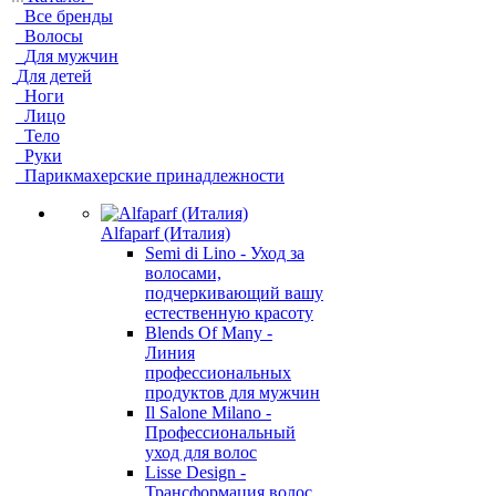
Все бренды
Волосы
Для мужчин
Для детей
Ноги
Лицо
Тело
Руки
Парикмахерские принадлежности
Alfaparf (Италия)
Semi di Lino - Уход за
волосами,
подчеркивающий вашу
естественную красоту
Blends Of Many -
Линия
профессиональных
продуктов для мужчин
Il Salone Milano -
Профессиональный
уход для волос
Lisse Design -
Трансформация волос