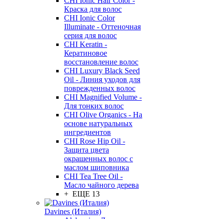
CHI Ionic Hair Color -
Краска для волос
CHI Ionic Color
Illuminate - Оттеночная
серия для волос
CHI Keratin -
Кератиновое
восстановление волос
CHI Luxury Black Seed
Oil - Линия уходов для
поврежденных волос
CHI Magnified Volume -
Для тонких волос
CHI Olive Organics - На
основе натуральных
ингредиентов
CHI Rose Hip Oil -
Защита цвета
окрашенных волос с
маслом шиповника
CHI Tea Tree Oil -
Масло чайного дерева
+ ЕЩЕ 13
Davines (Италия)