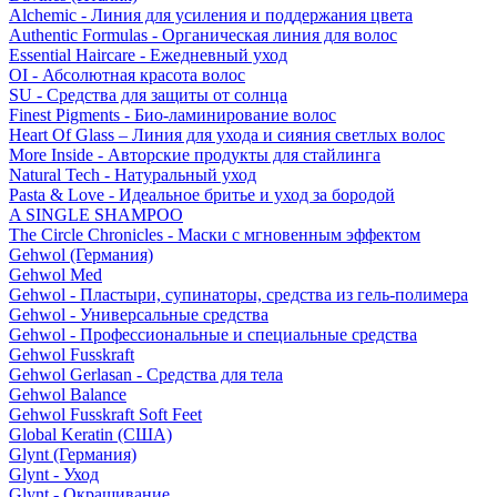
Alchemic - Линия для усиления и поддержания цвета
Authentic Formulas - Органическая линия для волос
Essential Haircare - Eжедневный уход
OI - Абсолютная красота волос
SU - Средства для защиты от солнца
Finest Pigments - Био-ламинирование волос
Heart Of Glass – Линия для ухода и сияния светлых волос
More Inside - Авторские продукты для стайлинга
Natural Tech - Натуральный уход
Pasta & Love - Идеальное бритье и уход за бородой
A SINGLE SHAMPOO
The Circle Chronicles - Маски с мгновенным эффектом
Gehwol (Германия)
Gehwol Med
Gehwol - Пластыри, супинаторы, средства из гель-полимера
Gehwol - Универсальные средства
Gehwol - Профессиональные и специальные средства
Gehwol Fusskraft
Gehwol Gerlasan - Средства для тела
Gehwol Balance
Gehwol Fusskraft Soft Feet
Global Keratin (США)
Glynt (Германия)
Glynt - Уход
Glynt - Окрашивание