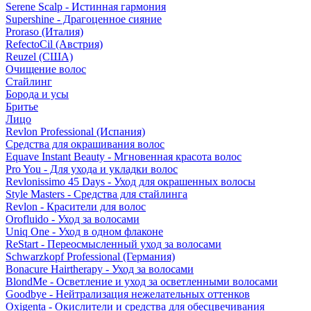
Serene Scalp - Истинная гармония
Supershine - Драгоценное сияние
Proraso (Италия)
RefectoCil (Австрия)
Reuzel (США)
Очищение волос
Стайлинг
Борода и усы
Бритье
Лицо
Revlon Professional (Испания)
Средства для окрашивания волос
Equave Instant Beauty - Мгновенная красота волос
Pro You - Для ухода и укладки волос
Revlonissimo 45 Days - Уход для окрашенных волосы
Style Masters - Средства для стайлинга
Revlon - Красители для волос
Orofluido - Уход за волосами
Uniq One - Уход в одном флаконе
ReStart - Переосмысленный уход за волосами
Schwarzkopf Professional (Германия)
Bonacure Hairtherapy - Уход за волосами
BlondMe - Осветление и уход за осветленными волосами
Goodbye - Нейтрализация нежелательных оттенков
Oxigenta - Окислители и средства для обесцвечивания