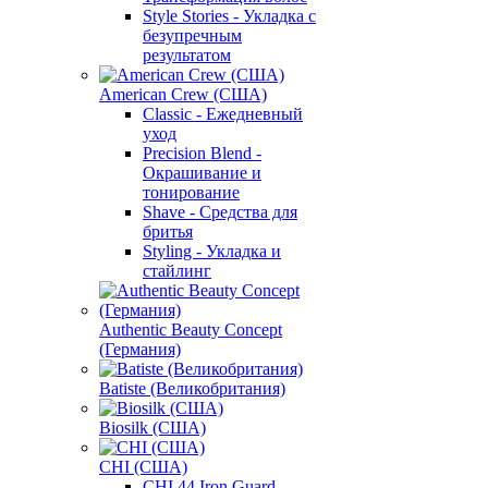
Style Stories - Укладка с
безупречным
результатом
American Crew (США)
Classic - Ежедневный
уход
Precision Blend -
Окрашивание и
тонирование
Shave - Средства для
бритья
Styling - Укладка и
стайлинг
Authentic Beauty Concept
(Германия)
Batiste (Великобритания)
Biosilk (США)
CHI (США)
CHI 44 Iron Guard -