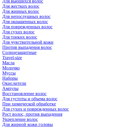
Для вьющихся волос
Для жестких волос
Для жирных волос
Для непослушных волос
Для окрашенных волос
Для поврежденных волос
Для сухих волос
Для тонких волос
Для чувствительной кожи
Против выпадения волос
Солнцезащитные
Travel-size
Масла
Молочко
Муссы
Наборы
Окислители
Ампулы
Восстановление волос
Для густоты и объема волос
При химической обработке
Для сухих и поврежденных волос
Рост волос, против выпадения
Укрепление волос
Для жирной кожи головы