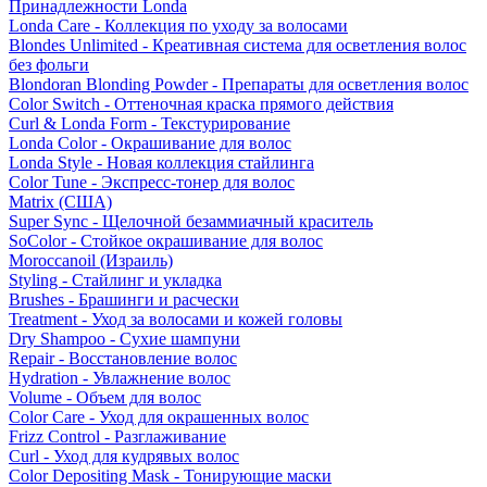
Принадлежности Londa
Londa Care - Коллекция по уходу за волосами
Blondes Unlimited - Креативная система для осветления волос
без фольги
Blondoran Blonding Powder - Препараты для осветления волос
Color Switch - Оттеночная краска прямого действия
Curl & Londa Form - Текстурирование
Londa Color - Окрашивание для волос
Londa Style - Новая коллекция стайлинга
Color Tune - Экспресс-тонер для волос
Matrix (США)
Super Sync - Щелочной безаммиачный краситель
SoColor - Стойкое окрашивание для волос
Moroccanoil (Израиль)
Styling - Стайлинг и укладка
Brushes - Брашинги и расчески
Treatment - Уход за волосами и кожей головы
Dry Shampoo - Сухие шампуни
Repair - Восстановление волос
Hydration - Увлажнение волос
Volume - Объем для волос
Color Care - Уход для окрашенных волос
Frizz Control - Разглаживание
Curl - Уход для кудрявых волос
Color Depositing Mask - Тонирующие маски