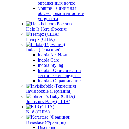
окрашенных волос
Volume - Линия для
объема, эластичности и
упругости
Help Is Here (Россия)
Hempz (США)
Indola (Германия)
Indola Act Now
Indola Care
Indola Styling
Indola - Окислители и
технические средства
Indola - Окрашивание
Invisibobble (Германия)
Johnson’s Baby (США)
K18 (США)
Kerastase (Франция)
Discipline -