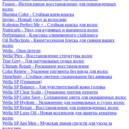
Fusion - Интенсивное восстановление для поврежденных
волос
Illumina Color - Стойкая крем-краска
Invigo - Новый уход за волосами
Koleston Perfect Me + - Стойкая краска для волос
Nutricurls - Уход для кудрявых и вьющихся волос
Performance - Классика современного стайлинга
Oil Reflections - Квинтэссенция блеска для сияния ваших
волос
Wella - Окислители
Wella°Plex - Восстановление структуры волос
True Grey - Для натуральных седых волос
Ultimate Repair - Роскошное восстановление
Color Renew - Удаление пигмента без вреда для волос
Shinefinity - Стойкое цветное глазирование без аммиака
Wella SP (Германия)
Wella SP Balance - Для чувствительной кожи головы
Wella SP Clear Scalp - Очищение против перхоти
Wella SP Color Save - Сохранение цвета для окрашенных волос
Wella SP Hydrate - Увлажнение для нормальных и сухих волос
Wella SP Repair - Восстановление для поврежденных волос
Wella SP Luxe Oil - Новая коллекция для защиты кератина
волос
Wella SP Just Men - Мужская линия средств для ухода за
волосами