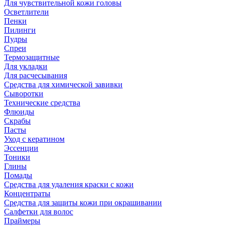
Для чувствительной кожи головы
Осветлители
Пенки
Пилинги
Пудры
Спреи
Термозащитные
Для укладки
Для расчесывания
Средства для химической завивки
Сыворотки
Технические средства
Флюиды
Скрабы
Пасты
Уход с кератином
Эссенции
Тоники
Глины
Помады
Средства для удаления краски с кожи
Концентраты
Средства для защиты кожи при окрашивании
Салфетки для волос
Праймеры