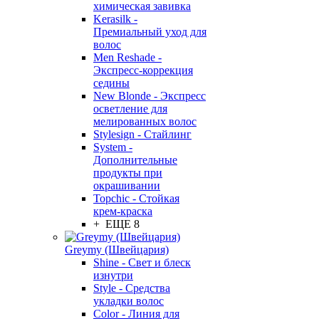
химическая завивка
Kerasilk -
Премиальный уход для
волос
Men Reshade -
Экспресс-коррекция
седины
New Blonde - Экспресс
осветление для
мелированных волос
Stylesign - Стайлинг
System -
Дополнительные
продукты при
окрашивании
Topchic - Стойкая
крем-краска
+ ЕЩЕ 8
Greymy (Швейцария)
Shine - Свет и блеск
изнутри
Style - Средства
укладки волос
Color - Линия для