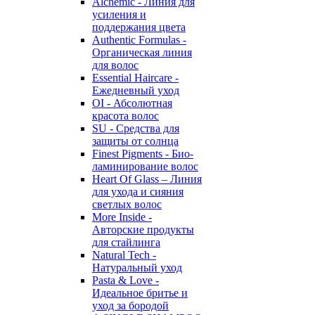
Alchemic - Линия для
усиления и
поддержания цвета
Authentic Formulas -
Органическая линия
для волос
Essential Haircare -
Eжедневный уход
OI - Абсолютная
красота волос
SU - Средства для
защиты от солнца
Finest Pigments - Био-
ламинирование волос
Heart Of Glass – Линия
для ухода и сияния
светлых волос
More Inside -
Авторские продукты
для стайлинга
Natural Tech -
Натуральный уход
Pasta & Love -
Идеальное бритье и
уход за бородой