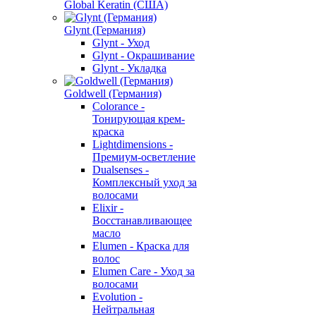
Global Keratin (США)
Glynt (Германия)
Glynt - Уход
Glynt - Окрашивание
Glynt - Укладка
Goldwell (Германия)
Colorance -
Тонирующая крем-
краска
Lightdimensions -
Премиум-осветление
Dualsenses -
Комплексный уход за
волосами
Elixir -
Восстанавливающее
масло
Elumen - Краска для
волос
Elumen Care - Уход за
волосами
Evolution -
Нейтральная