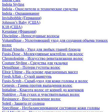
Indola Styling
Indola - Окислители и технические средства
Indola - Окрашивание
Invisibobble (Германия)
Johnson’s Baby (США)
K18 (США)
Kerastase (Франция)
Discipline - Непослушные волосы
Volumifique - Уплотняющий уход для создания объема тонких
волос
Blond Absolu - Уход для любых граней блонда
Fusio-Dose - Молекулярные коктейли для волос
Chronologiste - Искусство ревитализации волос
Couture Styling - Средства для укладки
Densifique - Потеря густоты волос
Elixir Ultime - На основе драгоценных масел
Fresh Affair - Сухой шампунь
Fusio-Scrub - Скраб-уход для кожи головы и волос
Genesis - Гамма против выпадения волос
Initialiste - Красота волос от корней до кончиков
Nutritive - Для сухих и чувствительных волос
Resistance - Восстановление волос
Soleil - Защита от солнца
Specifique - Несбалансированное состояние кожи головы