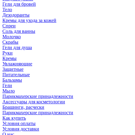
Гели для бровей
Тело
Дезодоранты
Кремы для ухода за кожей
Спреи
Соль для ванны
Молочко
Скрабы
Гели для душа
Руки
Кремы
Увлажняющие
Защитные
Питательные
Бальзамы
Гели
Мыло
Парикмахерские принадлежности
Аксессуары для косметологии
Брашинги, расчески
Парикмахерские принадлежности
Как купить
Условия оплаты
Условия доставки
О нас