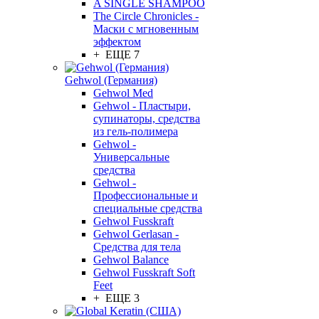
A SINGLE SHAMPOO
The Circle Chronicles -
Маски с мгновенным
эффектом
+ ЕЩЕ 7
Gehwol (Германия)
Gehwol Med
Gehwol - Пластыри,
супинаторы, средства
из гель-полимера
Gehwol -
Универсальные
средства
Gehwol -
Профессиональные и
специальные средства
Gehwol Fusskraft
Gehwol Gerlasan -
Средства для тела
Gehwol Balance
Gehwol Fusskraft Soft
Feet
+ ЕЩЕ 3