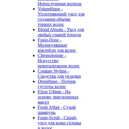
Непослушные волосы
Volumifique -
Уплотняющий уход для
создания объема
тонких волос
Blond Absolu - Уход для
любых граней блонда
Fusio-Dose -
Молекулярные
коктейли для волос
Chronologiste -
Искусство
ревитализации волос
Couture Styling -
Средства для укладки
Densifique - Потеря
густоты волос
Elixir Ultime - На
основе драгоценных
масел
Fresh Affair - Сухой
шампунь
Fusio-Scrub - Скраб-
уход для кожи головы
и волос