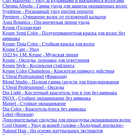
Curl Manifesto - Уход за кудрявыми и вьющимися волосами
Chroma Absolu - Гамма ухода для защиты окрашенных волос
Symbiose - Роскошный уход против перхоти
Premiere - Очищение волос от отложений кальция
Aura Botanica - Органическая линия ухода
Keune (Голландия)
Keune Semi Color - Полуперманентная краска для волос без
аммиака
Keune Tinta Color - Стойкая краска для волос
Keune Care - Уход
1922 by J.M. Keune - Мужская линия
Keune - Оксиды, порошки для осветления
Keune Style - Коллекция стайлинга
Keune Color Chameleon - Красители прямого действия
L'Oreal Professionnel (Франция)
Blond Studio - Полная гамма средств для блондирования
L'Oreal Professionnel - Оксиды
Dia Light - Кислотный краситель тон в тон без аммиака
INOA - Стойкое окрашивание без аммиака
Majirel - Стойкое окрашивание
Dia Color - Краситель-блеск без аммиака
Lebel (Япония)
Дополнительные средства для процедуры окрашивания волос
Cool Orange - Уход за кожей головы «Холодный апельсин»
Natural Hair - На основе натуральных экстрактов