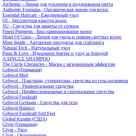
Alchemic - Линия для усиления и поддержания цвета
Authentic Formulas - Органическая линия для волос
Essential Haircare - Eжедневный уход
OI - Абсолютная красота волос
SU - Средства для защиты от солнца
Finest Pigments - Био-ламинирование волос
Heart Of Glass – Линия для ухода и сияния светлых волос
More Inside - Авторские продукты для стайлинга
Natural Tech - Натуральный уход
Pasta & Love - Идеальное бритье и уход за бородой
A SINGLE SHAMPOO
The Circle Chronicles - Маски с мгновенным эффектом
Gehwol (Германия)
Gehwol Med
Gehwol - Пластыри, супинаторы, средства из гель-полимера
Gehwol - Универсальные средства
Gehwol - Профессиональные и специальные средства
Gehwol Fusskraft
Gehwol Gerlasan - Средства для тела
Gehwol Balance
Gehwol Fusskraft Soft Feet
Global Keratin (США)
Glynt (Германия)
Glynt - Уход
Glynt - Окрашивание