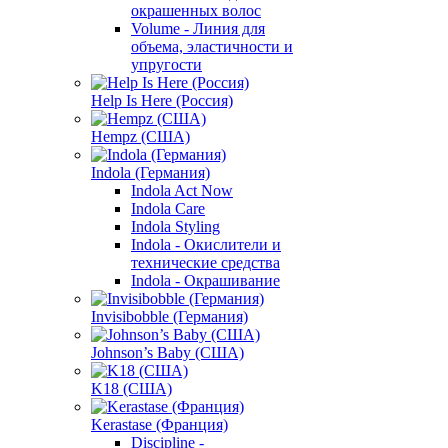
окрашенных волос
Volume - Линия для
объема, эластичности и
упругости
Help Is Here (Россия)
Hempz (США)
Indola (Германия)
Indola Act Now
Indola Care
Indola Styling
Indola - Окислители и
технические средства
Indola - Окрашивание
Invisibobble (Германия)
Johnson’s Baby (США)
K18 (США)
Kerastase (Франция)
Discipline -