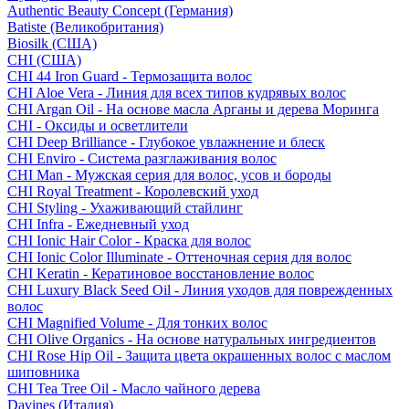
Authentic Beauty Concept (Германия)
Batiste (Великобритания)
Biosilk (США)
CHI (США)
CHI 44 Iron Guard - Термозащита волос
CHI Aloe Vera - Линия для всех типов кудрявых волос
CHI Argan Oil - На основе масла Арганы и дерева Моринга
CHI - Оксиды и осветлители
CHI Deep Brilliance - Глубокое увлажнение и блеск
CHI Enviro - Система разглаживания волос
CHI Man - Мужская серия для волос, усов и бороды
CHI Royal Treatment - Королевский уход
CHI Styling - Ухаживающий стайлинг
CHI Infra - Ежедневный уход
CHI Ionic Hair Color - Краска для волос
CHI Ionic Color Illuminate - Оттеночная серия для волос
CHI Keratin - Кератиновое восстановление волос
CHI Luxury Black Seed Oil - Линия уходов для поврежденных
волос
CHI Magnified Volume - Для тонких волос
CHI Olive Organics - На основе натуральных ингредиентов
CHI Rose Hip Oil - Защита цвета окрашенных волос с маслом
шиповника
CHI Tea Tree Oil - Масло чайного дерева
Davines (Италия)