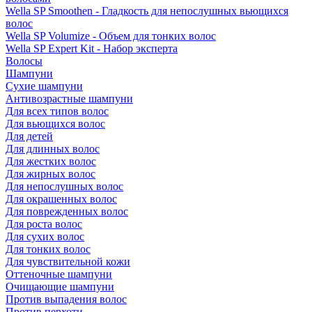
Wella SP Smoothen - Гладкость для непослушных вьющихся
волос
Wella SP Volumize - Объем для тонких волос
Wella SP Expert Kit - Набор эксперта
Волосы
Шампуни
Сухие шампуни
Антивозрастные шампуни
Для всех типов волос
Для вьющихся волос
Для детей
Для длинных волос
Для жестких волос
Для жирных волос
Для непослушных волос
Для окрашенных волос
Для поврежденных волос
Для роста волос
Для сухих волос
Для тонких волос
Для чувствительной кожи
Оттеночные шампуни
Очищающие шампуни
Против выпадения волос
Против перхоти