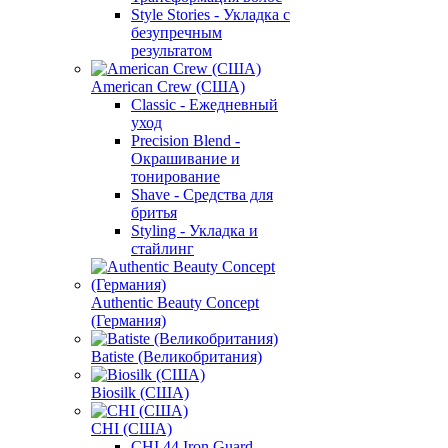
Style Stories - Укладка с
безупречным
результатом
American Crew (США)
Classic - Ежедневный
уход
Precision Blend -
Окрашивание и
тонирование
Shave - Средства для
бритья
Styling - Укладка и
стайлинг
Authentic Beauty Concept
(Германия)
Batiste (Великобритания)
Biosilk (США)
CHI (США)
CHI 44 Iron Guard -