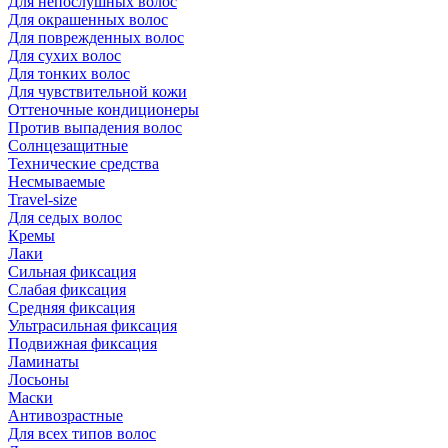
Для непослушных волос
Для окрашенных волос
Для поврежденных волос
Для сухих волос
Для тонких волос
Для чувствительной кожи
Оттеночные кондиционеры
Против выпадения волос
Солнцезащитные
Технические средства
Несмываемые
Travel-size
Для седых волос
Кремы
Лаки
Сильная фиксация
Слабая фиксация
Средняя фиксация
Ультрасильная фиксация
Подвижная фиксация
Ламинаты
Лосьоны
Маски
Антивозрастные
Для всех типов волос