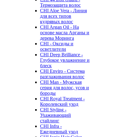
Термозащита волос
CHI Aloe Vera - Линия
для всех типов
кудрявых волос
CHI Argan Oil - На
основе масла Арганы и
дерева Моринга
CHI - Оксиды и
осветлители
CHI Deep Brilliance -
Глубокое увлажнение и
блеск
CHI Enviro - Система
разглаживания волос
CHI Man - Мужская
серия для волос, усов и
бороды
CHI Royal Treatment -
Королевский уход
CHI Styling -
Ухаживающий
стайлинг
CHI Infra -
Ежедневный уход