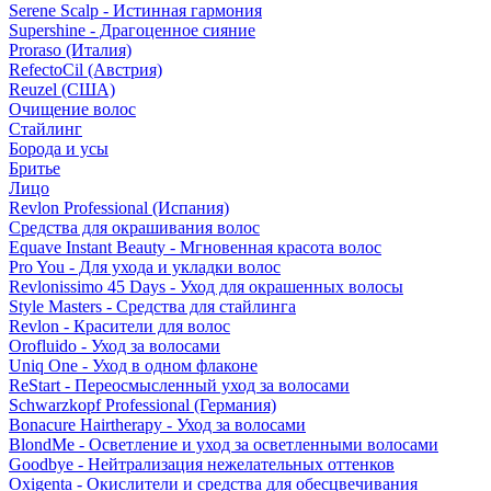
Serene Scalp - Истинная гармония
Supershine - Драгоценное сияние
Proraso (Италия)
RefectoCil (Австрия)
Reuzel (США)
Очищение волос
Стайлинг
Борода и усы
Бритье
Лицо
Revlon Professional (Испания)
Средства для окрашивания волос
Equave Instant Beauty - Мгновенная красота волос
Pro You - Для ухода и укладки волос
Revlonissimo 45 Days - Уход для окрашенных волосы
Style Masters - Средства для стайлинга
Revlon - Красители для волос
Orofluido - Уход за волосами
Uniq One - Уход в одном флаконе
ReStart - Переосмысленный уход за волосами
Schwarzkopf Professional (Германия)
Bonacure Hairtherapy - Уход за волосами
BlondMe - Осветление и уход за осветленными волосами
Goodbye - Нейтрализация нежелательных оттенков
Oxigenta - Окислители и средства для обесцвечивания