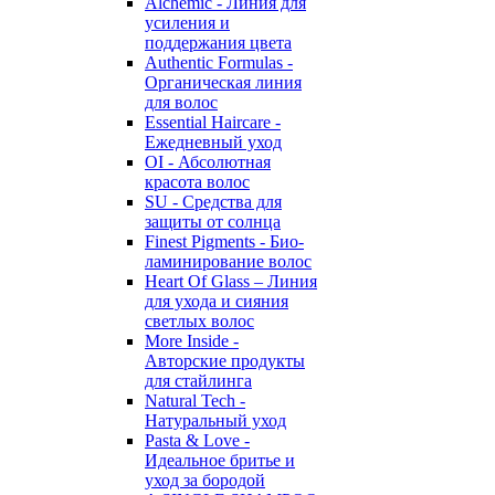
Alchemic - Линия для
усиления и
поддержания цвета
Authentic Formulas -
Органическая линия
для волос
Essential Haircare -
Eжедневный уход
OI - Абсолютная
красота волос
SU - Средства для
защиты от солнца
Finest Pigments - Био-
ламинирование волос
Heart Of Glass – Линия
для ухода и сияния
светлых волос
More Inside -
Авторские продукты
для стайлинга
Natural Tech -
Натуральный уход
Pasta & Love -
Идеальное бритье и
уход за бородой