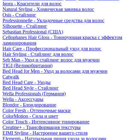
Igora - Красители для волос
Natural Styling - Химическая завивка волос
Osis - Стайлинг
Professionnelle - Укладочные средства для волос
Silhouette - Стайлинг
Sebastian Professional (США)
Cellophanes Hair Gloss - Тонирующая краска с эффектом
ламинирования
Hair Care - Профессиональный уход для волос
Hair Styling - Стайлинг для волос
Seb Man - Уход и стайлинг волос для мужчин
TIGI (Великобритания)
Bed Head for Men - Уход за волосами для мужчин
Catwalk
Bed Head Care - Уходы
Bed Head Style - Стайлинг
Wella Professionals (Германия)
Wella - Аксессуары
Blondor - Блондирование
Color Fresh - Оттеночные маски
ColorMotion - Сила и цвет
Color Touch - Интенсивное тонирование
Creatine+ - Трансформация текстуры
EIMI Styling - Настроение вашего стиля
Elements - Натуральная линия ухода за волосами