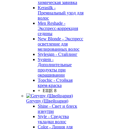
химическая завивка
Kerasilk -
Премиальный уход для
волос
Men Reshade -
Экспресс-коррекция
седины
New Blonde - Экспресс
осветление для
мелированных волос
Stylesign - Стайлинг
System -
Дополнительные
продукты при
окрашивании
Topchic - Стойкая
крем-краска
+ ЕЩЕ 8
Greymy (Швейцария)
Shine - Свет и блеск
изнутри
Style - Средства
укладки волос
Color - Линия для