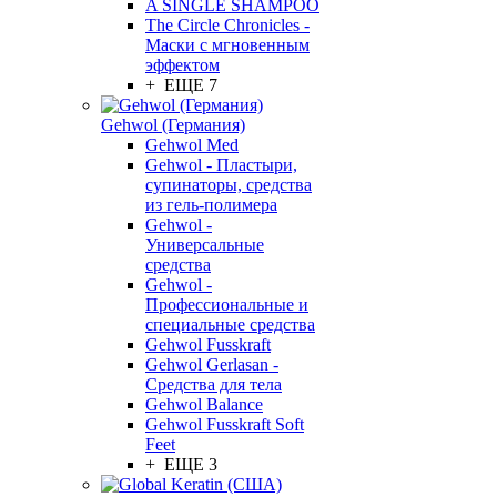
A SINGLE SHAMPOO
The Circle Chronicles -
Маски с мгновенным
эффектом
+ ЕЩЕ 7
Gehwol (Германия)
Gehwol Med
Gehwol - Пластыри,
супинаторы, средства
из гель-полимера
Gehwol -
Универсальные
средства
Gehwol -
Профессиональные и
специальные средства
Gehwol Fusskraft
Gehwol Gerlasan -
Средства для тела
Gehwol Balance
Gehwol Fusskraft Soft
Feet
+ ЕЩЕ 3