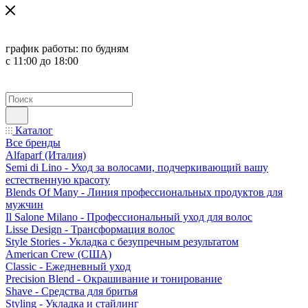
график работы:
по будням
с 11:00 до 18:00
Каталог
Все бренды
Alfaparf (Италия)
Semi di Lino - Уход за волосами, подчеркивающий вашу
естественную красоту
Blends Of Many - Линия профессиональных продуктов для
мужчин
Il Salone Milano - Профессиональный уход для волос
Lisse Design - Трансформация волос
Style Stories - Укладка с безупречным результатом
American Crew (США)
Classic - Ежедневный уход
Precision Blend - Окрашивание и тонирование
Shave - Средства для бритья
Styling - Укладка и стайлинг