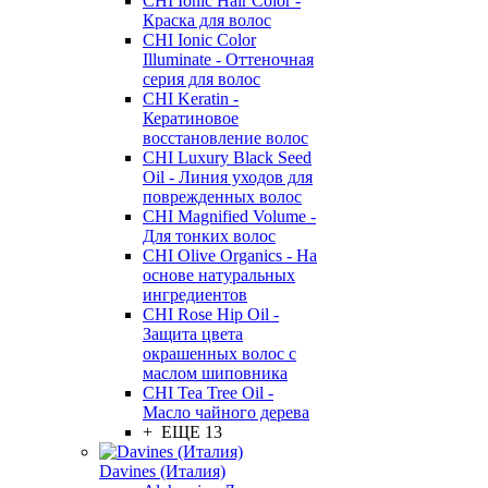
CHI Ionic Hair Color -
Краска для волос
CHI Ionic Color
Illuminate - Оттеночная
серия для волос
CHI Keratin -
Кератиновое
восстановление волос
CHI Luxury Black Seed
Oil - Линия уходов для
поврежденных волос
CHI Magnified Volume -
Для тонких волос
CHI Olive Organics - На
основе натуральных
ингредиентов
CHI Rose Hip Oil -
Защита цвета
окрашенных волос с
маслом шиповника
CHI Tea Tree Oil -
Масло чайного дерева
+ ЕЩЕ 13
Davines (Италия)