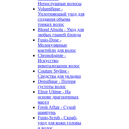
Непослушные волосы
Volumifique -
Уплотняющий уход для
создания объема
тонких волос
Blond Absolu - Уход для
любых граней блонда
Fusio-Dose -
Молекулярные
коктейли для волос
Chronologiste -
Искусство
ревитализации волос
Couture Styling -
Средства для укладки
Densifique - Потеря
густоты волос
Elixir Ultime - На
основе драгоценных
масел
Fresh Affair - Сухой
шампунь
Fusio-Scrub - Скраб-
уход для кожи головы
и волос