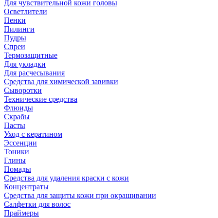
Для чувствительной кожи головы
Осветлители
Пенки
Пилинги
Пудры
Спреи
Термозащитные
Для укладки
Для расчесывания
Средства для химической завивки
Сыворотки
Технические средства
Флюиды
Скрабы
Пасты
Уход с кератином
Эссенции
Тоники
Глины
Помады
Средства для удаления краски с кожи
Концентраты
Средства для защиты кожи при окрашивании
Салфетки для волос
Праймеры