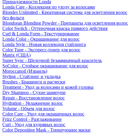
Принадлежности Londa
Londa Care - Коллекция по уходу за волосами
Blondes Unlimited - Креативная система для осветления волос
без фольги
Blondoran Blonding Powder - Препараты для осветления волос
Color Switch - Оттеночная краска прямого действия
Curl & Londa Form - Текстурирование
Londa Color - Окрашивание для волос
Londa Style - Новая коллекция стайлинга
Color Tune - Экспресс-тонер для волос
Matrix (США)
Super Sync - Щелочной безаммиачный краситель
SoColor - Стойкое окрашивание для волос
Moroccanoil (Израиль)
Styling - Стайлинг и укладка
Brushes - Брашинги и расчески
Treatment - Уход за волосами и кожей головы
Dry Shampoo - Сухие шампуни
Repair - Восстановление волос
Hydration - Увлажнение волос
Volume - Объем для волос
Color Care - Уход для окрашенных волос
Frizz Control - Разглаживание
Curl - Уход для кудрявых волос
Color Depositing Mask - Тонирующие маски