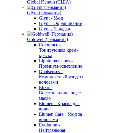
Global Keratin (США)
Glynt (Германия)
Glynt - Уход
Glynt - Окрашивание
Glynt - Укладка
Goldwell (Германия)
Colorance -
Тонирующая крем-
краска
Lightdimensions -
Премиум-осветление
Dualsenses -
Комплексный уход за
волосами
Elixir -
Восстанавливающее
масло
Elumen - Краска для
волос
Elumen Care - Уход за
волосами
Evolution -
Нейтральная