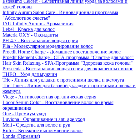
Estessimo Celcert - Селективная линия ухода за волосами и
кожей головы
Infinity Aurum Salon Care - Инновационная программа
"Абсолютное счастье"
IAU Infinity Aurum - Аромалиния
Lebel - Краска для волос
Materia OXY - Оксиданты
PH 4.7 - Восстанавливающая серия
Plia - Молекулярное моделирование волос
Proedit Home Charge - Домашнее восстановление волос
Proedit Element Charge - СПА-программа "Счастье для волос"
Hair Skin Relaxing - SPA-Программа "Здоровая кожа головы"
Proscenia - Восстанавливающая серия для окрашенных волос
THEO - Уход для мужчин
Trie - Линия для укладки с протеинами шелка и жемчуга
Trie Tuner - Линия для базовой укладки с протеинами шелка и
жемчуга
Viege - Антивозростная органическая серия
Locor Serum Color - Восстановление волос во время
окрашивания
One - Премиум уход
Luviona - Окрашивание и anti-age уход
Moii - Средства для волос и рук
Rufor - Бережное выпрямление волос
Londa (Германия)