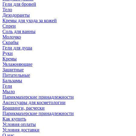
Гели для бровей
Тело
Дезодоранты
Кремы для ухода за кожей
Спреи
Соль для ванны
Молочко
Скрабы
Гели для душа
Руки
Кремы
Увлажняющие
Защитные
Питательные
Бальзамы
Гели
Мыло
Парикмахерские принадлежности
Аксессуары для косметологии
Брашинги, расчески
Парикмахерские принадлежности
Как купить
Условия оплаты
Условия доставки
О нас