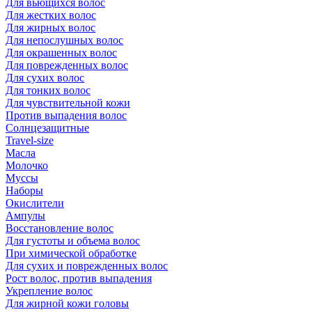
Для вьющихся волос
Для жестких волос
Для жирных волос
Для непослушных волос
Для окрашенных волос
Для поврежденных волос
Для сухих волос
Для тонких волос
Для чувствительной кожи
Против выпадения волос
Солнцезащитные
Travel-size
Масла
Молочко
Муссы
Наборы
Окислители
Ампулы
Восстановление волос
Для густоты и объема волос
При химической обработке
Для сухих и поврежденных волос
Рост волос, против выпадения
Укрепление волос
Для жирной кожи головы