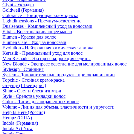
Glynt - Укладка
Goldwell (Германия)
Colorance - Тонирующая крем-краска
Lightdimensions - Премиум-осветление
Dualsenses - Комплексный уход за волосами
Elixir - Восстанавливающее масло
Elumen - Краска для волос
Elumen Care - Уход за волосами
Evolution - Нейтральная химическая завивка
Kerasilk - Премиальный уход для волос
Men Reshade - Экспресс-коррекция седины
New Blonde - Экспресс осветление для мелированных волос
Stylesign - Стайлинг
System - Дополнительные продукты при окрашивании
Topchic - Стойкая крем-краска
Greymy (Швейцария)
Shine - Свет и блеск изнутри
Style - Средства укладки волос
Color - Линия для окрашенных волос
Volume - Линия для объема, эластичности и упругости
Help Is Here (Россия)
Hempz (США)
Indola (Германия)
Indola Act Now
Indola Care