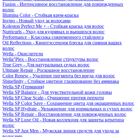
Fusion - Интенсивное восстановление для поврежденных
волос
Illumina Color - Стойкая крем-краска
Invigo - Новый уход за волосами
Koleston Perfect Me + - Стойкая краска для волос
Nutricurls - Уход для кудрявых и вьющихся волос
Performance - Классика современного стайлинга
Oil Reflections - Квинтэссенция блеска для сияния ваших
волос
Wella - Окислители
Wella°Plex - Восстановление структуры волос
True Grey - Для натуральных седых волос
Ultimate Repair - Роскошное восстановление
Color Renew - Удаление пигмента без вреда для волос
Shinefinity - Стойкое цветное глазирование без аммиака
Wella SP (Германия)
Wella SP Balance - Для чувствительной кожи головы
Wella SP Clear Scalp - Очищение против перхоти
Wella SP Color Save - Сохранение цвета для окрашенных волос
Wella SP Hydrate - Увлажнение для нормальных и сухих волос
Wella SP Repair - Восстановление для поврежденных волос
Wella SP Luxe Oil - Новая коллекция для защиты кератина
волос
Wella SP Just Men - Мужская линия средств для ухода за
волосами