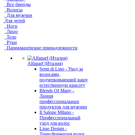
Все бренды
Волосы
Для мужчин
Для детей
Ноги
Лицо
Тело
Руки
Парикмахерские принадлежности
Alfaparf (Италия)
Semi di Lino - Уход за
волосами,
подчеркивающий вашу
естественную красоту
Blends Of Many -
Линия
профессиональных
продуктов для мужчин
Il Salone Milano -
Профессиональный
уход для волос
Lisse Design -
Трансформация волос