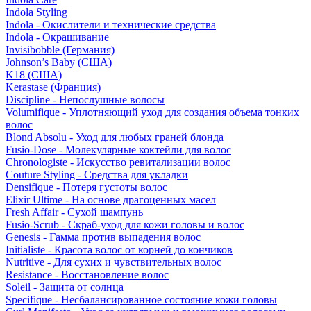
Indola Styling
Indola - Окислители и технические средства
Indola - Окрашивание
Invisibobble (Германия)
Johnson’s Baby (США)
K18 (США)
Kerastase (Франция)
Discipline - Непослушные волосы
Volumifique - Уплотняющий уход для создания объема тонких
волос
Blond Absolu - Уход для любых граней блонда
Fusio-Dose - Молекулярные коктейли для волос
Chronologiste - Искусство ревитализации волос
Couture Styling - Средства для укладки
Densifique - Потеря густоты волос
Elixir Ultime - На основе драгоценных масел
Fresh Affair - Сухой шампунь
Fusio-Scrub - Скраб-уход для кожи головы и волос
Genesis - Гамма против выпадения волос
Initialiste - Красота волос от корней до кончиков
Nutritive - Для сухих и чувствительных волос
Resistance - Восстановление волос
Soleil - Защита от солнца
Specifique - Несбалансированное состояние кожи головы