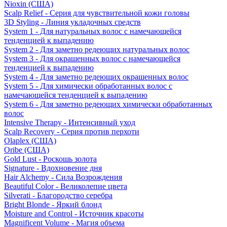
Nioxin (США)
Scalp Relief - Серия для чувствительной кожи головы
3D Styling - Линия укладочных средств
System 1 - Для натуральных волос с намечающейся
тенденцией к выпадению
System 2 - Для заметно редеющих натуральных волос
System 3 - Для окрашенных волос с намечающейся
тенденцией к выпадению
System 4 - Для заметно редеющих окрашенных волос
System 5 - Для химически обработанных волос с
намечающейся тенденцией к выпадению
System 6 - Для заметно редеющих химически обработанных
волос
Intensive Therapy - Интенсивный уход
Scalp Recovery - Серия против перхоти
Olaplex (США)
Oribe (США)
Gold Lust - Роскошь золота
Signature - Вдохновение дня
Hair Alchemy - Сила Возрождения
Beautiful Color - Великолепие цвета
Silverati - Благородство серебра
Bright Blonde - Яркий блонд
Moisture and Control - Источник красоты
Magnificent Volume - Магия объема