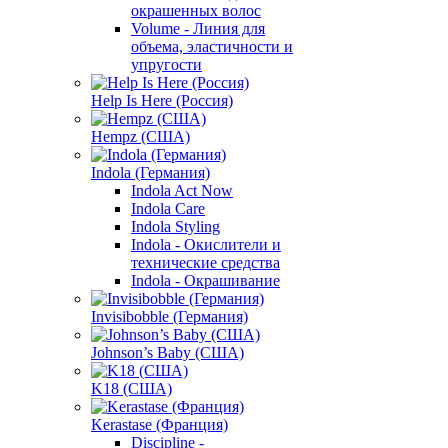
окрашенных волос
Volume - Линия для
объема, эластичности и
упругости
Help Is Here (Россия)
Hempz (США)
Indola (Германия)
Indola Act Now
Indola Care
Indola Styling
Indola - Окислители и
технические средства
Indola - Окрашивание
Invisibobble (Германия)
Johnson’s Baby (США)
K18 (США)
Kerastase (Франция)
Discipline -