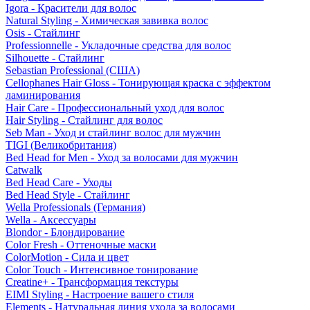
Igora - Красители для волос
Natural Styling - Химическая завивка волос
Osis - Стайлинг
Professionnelle - Укладочные средства для волос
Silhouette - Стайлинг
Sebastian Professional (США)
Cellophanes Hair Gloss - Тонирующая краска с эффектом
ламинирования
Hair Care - Профессиональный уход для волос
Hair Styling - Стайлинг для волос
Seb Man - Уход и стайлинг волос для мужчин
TIGI (Великобритания)
Bed Head for Men - Уход за волосами для мужчин
Catwalk
Bed Head Care - Уходы
Bed Head Style - Стайлинг
Wella Professionals (Германия)
Wella - Аксессуары
Blondor - Блондирование
Color Fresh - Оттеночные маски
ColorMotion - Сила и цвет
Color Touch - Интенсивное тонирование
Creatine+ - Трансформация текстуры
EIMI Styling - Настроение вашего стиля
Elements - Натуральная линия ухода за волосами