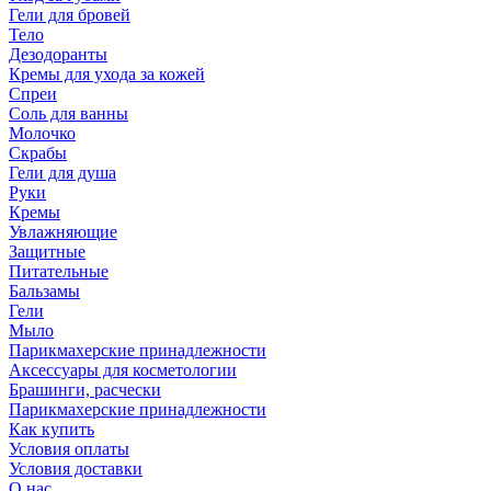
Гели для бровей
Тело
Дезодоранты
Кремы для ухода за кожей
Спреи
Соль для ванны
Молочко
Скрабы
Гели для душа
Руки
Кремы
Увлажняющие
Защитные
Питательные
Бальзамы
Гели
Мыло
Парикмахерские принадлежности
Аксессуары для косметологии
Брашинги, расчески
Парикмахерские принадлежности
Как купить
Условия оплаты
Условия доставки
О нас