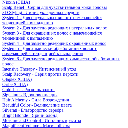
Nioxin (США)
Scalp Relief - Серия для чувствительной кожи головы
3D Styling - Линия укладочных средств
System 1 - Для натуральных волос с намечающейся
тенденцией к выпадению
System 2 - Для заметно редеющих натуральных волос
System 3 - Для окрашенных волос с намечающейся
тенденцией к выпадению
System 4 - Для заметно редеющих окрашенных волос
System 5 - Для химически обработанных волос с
намечающейся тенденцией к выпадению
System 6 - Для заметно редеющих химически обработанных
волос
Intensive Therapy - Интенсивный уход
Scalp Recovery - Серия против перхоти
Olaplex (США)
Oribe (США)
Gold Lust - Роскошь золота
Signature - Вдохновение дня
Hair Alchemy - Сила Возрождения
Beautiful Color - Великолепие цвета
Silverati - Благородство серебра
Bright Blonde - Яркий блонд
Moisture and Control - Источник красоты
Magnificent Volume - Магия объема