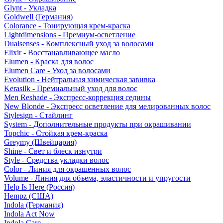
Glynt - Укладка
Goldwell (Германия)
Colorance - Тонирующая крем-краска
Lightdimensions - Премиум-осветление
Dualsenses - Комплексный уход за волосами
Elixir - Восстанавливающее масло
Elumen - Краска для волос
Elumen Care - Уход за волосами
Evolution - Нейтральная химическая завивка
Kerasilk - Премиальный уход для волос
Men Reshade - Экспресс-коррекция седины
New Blonde - Экспресс осветление для мелированных волос
Stylesign - Стайлинг
System - Дополнительные продукты при окрашивании
Topchic - Стойкая крем-краска
Greymy (Швейцария)
Shine - Свет и блеск изнутри
Style - Средства укладки волос
Color - Линия для окрашенных волос
Volume - Линия для объема, эластичности и упругости
Help Is Here (Россия)
Hempz (США)
Indola (Германия)
Indola Act Now
Indola Care