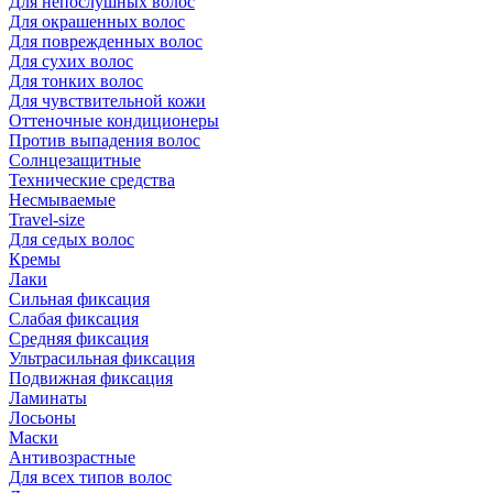
Для непослушных волос
Для окрашенных волос
Для поврежденных волос
Для сухих волос
Для тонких волос
Для чувствительной кожи
Оттеночные кондиционеры
Против выпадения волос
Солнцезащитные
Технические средства
Несмываемые
Travel-size
Для седых волос
Кремы
Лаки
Сильная фиксация
Слабая фиксация
Средняя фиксация
Ультрасильная фиксация
Подвижная фиксация
Ламинаты
Лосьоны
Маски
Антивозрастные
Для всех типов волос