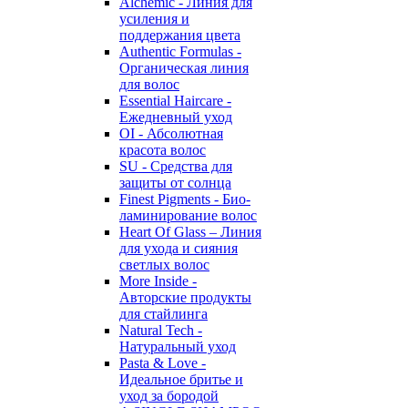
Alchemic - Линия для
усиления и
поддержания цвета
Authentic Formulas -
Органическая линия
для волос
Essential Haircare -
Eжедневный уход
OI - Абсолютная
красота волос
SU - Средства для
защиты от солнца
Finest Pigments - Био-
ламинирование волос
Heart Of Glass – Линия
для ухода и сияния
светлых волос
More Inside -
Авторские продукты
для стайлинга
Natural Tech -
Натуральный уход
Pasta & Love -
Идеальное бритье и
уход за бородой