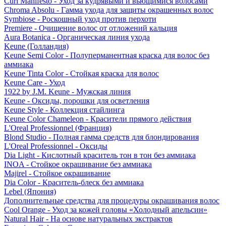
Curl Manifesto - Уход за кудрявыми и вьющимися волосами
Chroma Absolu - Гамма ухода для защиты окрашенных волос
Symbiose - Роскошный уход против перхоти
Premiere - Очищение волос от отложений кальция
Aura Botanica - Органическая линия ухода
Keune (Голландия)
Keune Semi Color - Полуперманентная краска для волос без
аммиака
Keune Tinta Color - Стойкая краска для волос
Keune Care - Уход
1922 by J.M. Keune - Мужская линия
Keune - Оксиды, порошки для осветления
Keune Style - Коллекция стайлинга
Keune Color Chameleon - Красители прямого действия
L'Oreal Professionnel (Франция)
Blond Studio - Полная гамма средств для блондирования
L'Oreal Professionnel - Оксиды
Dia Light - Кислотный краситель тон в тон без аммиака
INOA - Стойкое окрашивание без аммиака
Majirel - Стойкое окрашивание
Dia Color - Краситель-блеск без аммиака
Lebel (Япония)
Дополнительные средства для процедуры окрашивания волос
Cool Orange - Уход за кожей головы «Холодный апельсин»
Natural Hair - На основе натуральных экстрактов