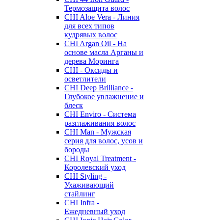
Термозащита волос
CHI Aloe Vera - Линия
для всех типов
кудрявых волос
CHI Argan Oil - На
основе масла Арганы и
дерева Моринга
CHI - Оксиды и
осветлители
CHI Deep Brilliance -
Глубокое увлажнение и
блеск
CHI Enviro - Система
разглаживания волос
CHI Man - Мужская
серия для волос, усов и
бороды
CHI Royal Treatment -
Королевский уход
CHI Styling -
Ухаживающий
стайлинг
CHI Infra -
Ежедневный уход