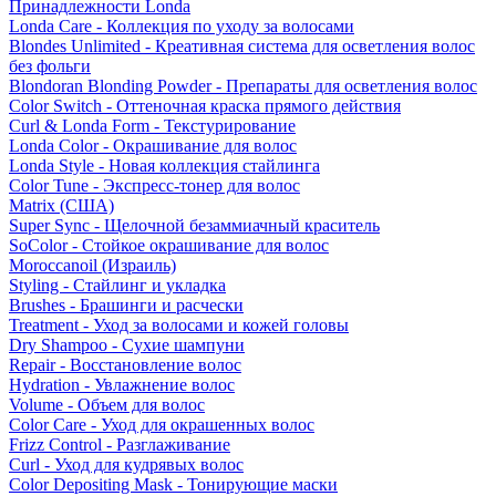
Принадлежности Londa
Londa Care - Коллекция по уходу за волосами
Blondes Unlimited - Креативная система для осветления волос
без фольги
Blondoran Blonding Powder - Препараты для осветления волос
Color Switch - Оттеночная краска прямого действия
Curl & Londa Form - Текстурирование
Londa Color - Окрашивание для волос
Londa Style - Новая коллекция стайлинга
Color Tune - Экспресс-тонер для волос
Matrix (США)
Super Sync - Щелочной безаммиачный краситель
SoColor - Стойкое окрашивание для волос
Moroccanoil (Израиль)
Styling - Стайлинг и укладка
Brushes - Брашинги и расчески
Treatment - Уход за волосами и кожей головы
Dry Shampoo - Сухие шампуни
Repair - Восстановление волос
Hydration - Увлажнение волос
Volume - Объем для волос
Color Care - Уход для окрашенных волос
Frizz Control - Разглаживание
Curl - Уход для кудрявых волос
Color Depositing Mask - Тонирующие маски