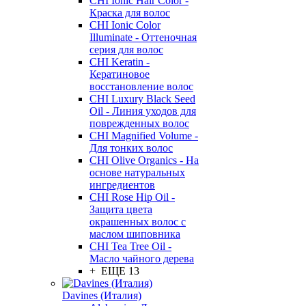
CHI Ionic Hair Color -
Краска для волос
CHI Ionic Color
Illuminate - Оттеночная
серия для волос
CHI Keratin -
Кератиновое
восстановление волос
CHI Luxury Black Seed
Oil - Линия уходов для
поврежденных волос
CHI Magnified Volume -
Для тонких волос
CHI Olive Organics - На
основе натуральных
ингредиентов
CHI Rose Hip Oil -
Защита цвета
окрашенных волос с
маслом шиповника
CHI Tea Tree Oil -
Масло чайного дерева
+ ЕЩЕ 13
Davines (Италия)