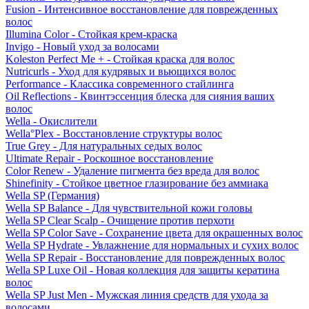
Fusion - Интенсивное восстановление для поврежденных
волос
Illumina Color - Стойкая крем-краска
Invigo - Новый уход за волосами
Koleston Perfect Me + - Стойкая краска для волос
Nutricurls - Уход для кудрявых и вьющихся волос
Performance - Классика современного стайлинга
Oil Reflections - Квинтэссенция блеска для сияния ваших
волос
Wella - Окислители
Wella°Plex - Восстановление структуры волос
True Grey - Для натуральных седых волос
Ultimate Repair - Роскошное восстановление
Color Renew - Удаление пигмента без вреда для волос
Shinefinity - Стойкое цветное глазирование без аммиака
Wella SP (Германия)
Wella SP Balance - Для чувствительной кожи головы
Wella SP Clear Scalp - Очищение против перхоти
Wella SP Color Save - Сохранение цвета для окрашенных волос
Wella SP Hydrate - Увлажнение для нормальных и сухих волос
Wella SP Repair - Восстановление для поврежденных волос
Wella SP Luxe Oil - Новая коллекция для защиты кератина
волос
Wella SP Just Men - Мужская линия средств для ухода за
волосами