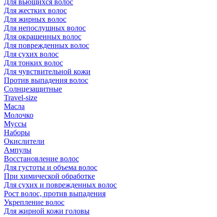
Для вьющихся волос
Для жестких волос
Для жирных волос
Для непослушных волос
Для окрашенных волос
Для поврежденных волос
Для сухих волос
Для тонких волос
Для чувствительной кожи
Против выпадения волос
Солнцезащитные
Travel-size
Масла
Молочко
Муссы
Наборы
Окислители
Ампулы
Восстановление волос
Для густоты и объема волос
При химической обработке
Для сухих и поврежденных волос
Рост волос, против выпадения
Укрепление волос
Для жирной кожи головы