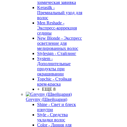
химическая завивка
Kerasilk -
Премиальный уход для
волос
Men Reshade -
Экспресс-коррекция
седины
New Blonde - Экспресс
осветление для
мелированных волос
Stylesign - Стайлинг
System -
Дополнительные
продукты при
окрашивании
Topchic - Стойкая
крем-краска
+ ЕЩЕ 8
Greymy (Швейцария)
Shine - Свет и блеск
изнутри
Style - Средства
укладки волос
Color - Линия для