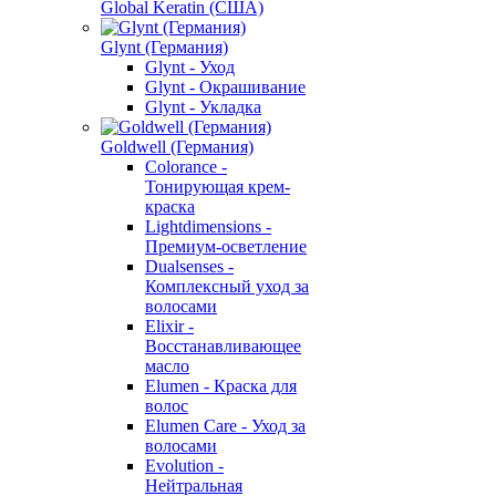
Global Keratin (США)
Glynt (Германия)
Glynt - Уход
Glynt - Окрашивание
Glynt - Укладка
Goldwell (Германия)
Colorance -
Тонирующая крем-
краска
Lightdimensions -
Премиум-осветление
Dualsenses -
Комплексный уход за
волосами
Elixir -
Восстанавливающее
масло
Elumen - Краска для
волос
Elumen Care - Уход за
волосами
Evolution -
Нейтральная