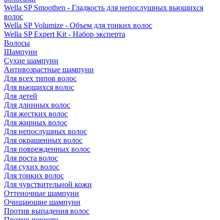
Wella SP Smoothen - Гладкость для непослушных вьющихся
волос
Wella SP Volumize - Объем для тонких волос
Wella SP Expert Kit - Набор эксперта
Волосы
Шампуни
Сухие шампуни
Антивозрастные шампуни
Для всех типов волос
Для вьющихся волос
Для детей
Для длинных волос
Для жестких волос
Для жирных волос
Для непослушных волос
Для окрашенных волос
Для поврежденных волос
Для роста волос
Для сухих волос
Для тонких волос
Для чувствительной кожи
Оттеночные шампуни
Очищающие шампуни
Против выпадения волос
Против перхоти