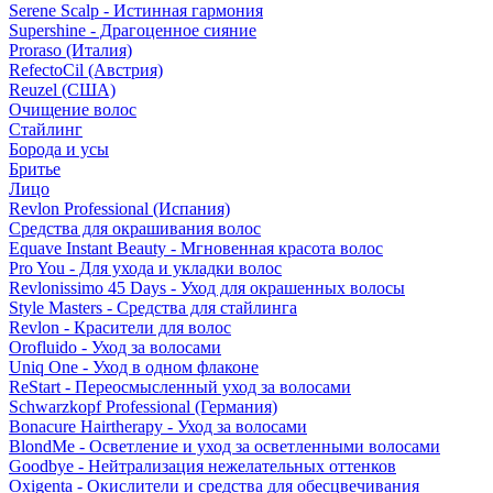
Serene Scalp - Истинная гармония
Supershine - Драгоценное сияние
Proraso (Италия)
RefectoCil (Австрия)
Reuzel (США)
Очищение волос
Стайлинг
Борода и усы
Бритье
Лицо
Revlon Professional (Испания)
Средства для окрашивания волос
Equave Instant Beauty - Мгновенная красота волос
Pro You - Для ухода и укладки волос
Revlonissimo 45 Days - Уход для окрашенных волосы
Style Masters - Средства для стайлинга
Revlon - Красители для волос
Orofluido - Уход за волосами
Uniq One - Уход в одном флаконе
ReStart - Переосмысленный уход за волосами
Schwarzkopf Professional (Германия)
Bonacure Hairtherapy - Уход за волосами
BlondMe - Осветление и уход за осветленными волосами
Goodbye - Нейтрализация нежелательных оттенков
Oxigenta - Окислители и средства для обесцвечивания