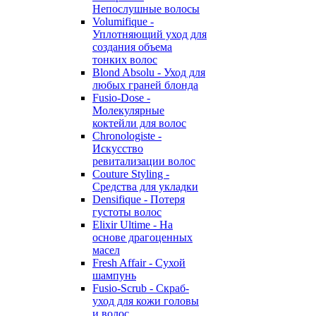
Непослушные волосы
Volumifique -
Уплотняющий уход для
создания объема
тонких волос
Blond Absolu - Уход для
любых граней блонда
Fusio-Dose -
Молекулярные
коктейли для волос
Chronologiste -
Искусство
ревитализации волос
Couture Styling -
Средства для укладки
Densifique - Потеря
густоты волос
Elixir Ultime - На
основе драгоценных
масел
Fresh Affair - Сухой
шампунь
Fusio-Scrub - Скраб-
уход для кожи головы
и волос