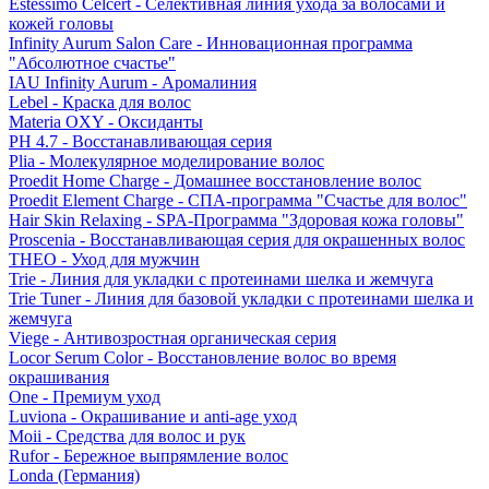
Estessimo Celcert - Селективная линия ухода за волосами и
кожей головы
Infinity Aurum Salon Care - Инновационная программа
"Абсолютное счастье"
IAU Infinity Aurum - Аромалиния
Lebel - Краска для волос
Materia OXY - Оксиданты
PH 4.7 - Восстанавливающая серия
Plia - Молекулярное моделирование волос
Proedit Home Charge - Домашнее восстановление волос
Proedit Element Charge - СПА-программа "Счастье для волос"
Hair Skin Relaxing - SPA-Программа "Здоровая кожа головы"
Proscenia - Восстанавливающая серия для окрашенных волос
THEO - Уход для мужчин
Trie - Линия для укладки с протеинами шелка и жемчуга
Trie Tuner - Линия для базовой укладки с протеинами шелка и
жемчуга
Viege - Антивозростная органическая серия
Locor Serum Color - Восстановление волос во время
окрашивания
One - Премиум уход
Luviona - Окрашивание и anti-age уход
Moii - Средства для волос и рук
Rufor - Бережное выпрямление волос
Londa (Германия)