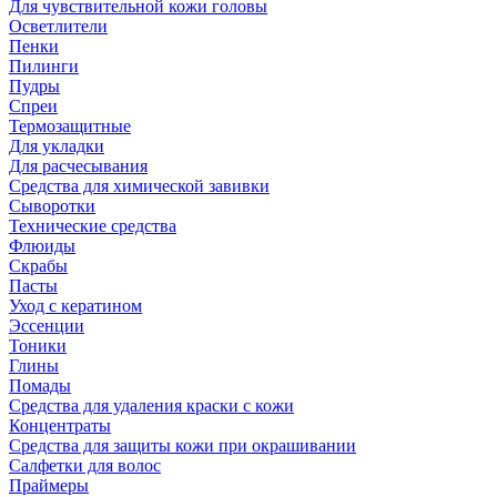
Для чувствительной кожи головы
Осветлители
Пенки
Пилинги
Пудры
Спреи
Термозащитные
Для укладки
Для расчесывания
Средства для химической завивки
Сыворотки
Технические средства
Флюиды
Скрабы
Пасты
Уход с кератином
Эссенции
Тоники
Глины
Помады
Средства для удаления краски с кожи
Концентраты
Средства для защиты кожи при окрашивании
Салфетки для волос
Праймеры