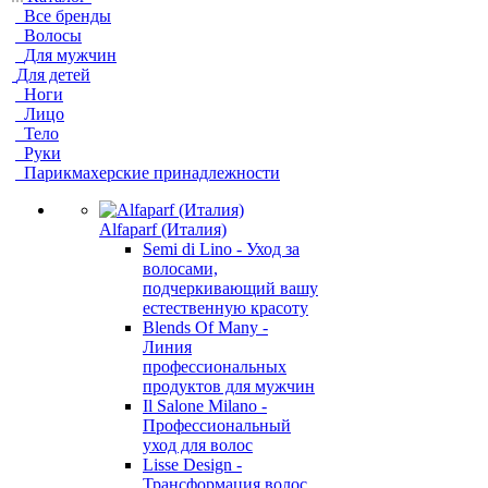
Все бренды
Волосы
Для мужчин
Для детей
Ноги
Лицо
Тело
Руки
Парикмахерские принадлежности
Alfaparf (Италия)
Semi di Lino - Уход за
волосами,
подчеркивающий вашу
естественную красоту
Blends Of Many -
Линия
профессиональных
продуктов для мужчин
Il Salone Milano -
Профессиональный
уход для волос
Lisse Design -
Трансформация волос