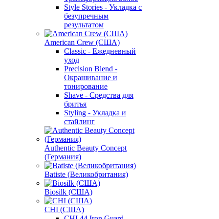
Style Stories - Укладка с
безупречным
результатом
American Crew (США)
Classic - Ежедневный
уход
Precision Blend -
Окрашивание и
тонирование
Shave - Средства для
бритья
Styling - Укладка и
стайлинг
Authentic Beauty Concept
(Германия)
Batiste (Великобритания)
Biosilk (США)
CHI (США)
CHI 44 Iron Guard -