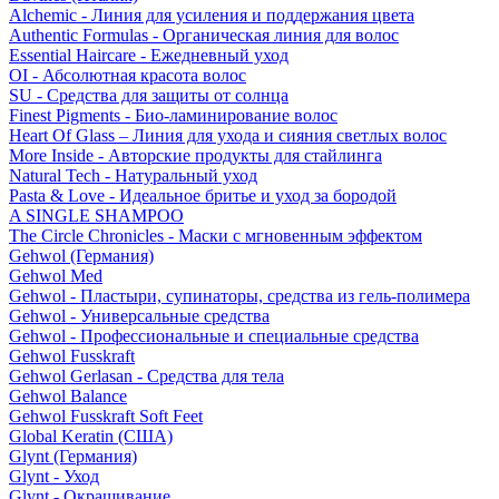
Alchemic - Линия для усиления и поддержания цвета
Authentic Formulas - Органическая линия для волос
Essential Haircare - Eжедневный уход
OI - Абсолютная красота волос
SU - Средства для защиты от солнца
Finest Pigments - Био-ламинирование волос
Heart Of Glass – Линия для ухода и сияния светлых волос
More Inside - Авторские продукты для стайлинга
Natural Tech - Натуральный уход
Pasta & Love - Идеальное бритье и уход за бородой
A SINGLE SHAMPOO
The Circle Chronicles - Маски с мгновенным эффектом
Gehwol (Германия)
Gehwol Med
Gehwol - Пластыри, супинаторы, средства из гель-полимера
Gehwol - Универсальные средства
Gehwol - Профессиональные и специальные средства
Gehwol Fusskraft
Gehwol Gerlasan - Средства для тела
Gehwol Balance
Gehwol Fusskraft Soft Feet
Global Keratin (США)
Glynt (Германия)
Glynt - Уход
Glynt - Окрашивание