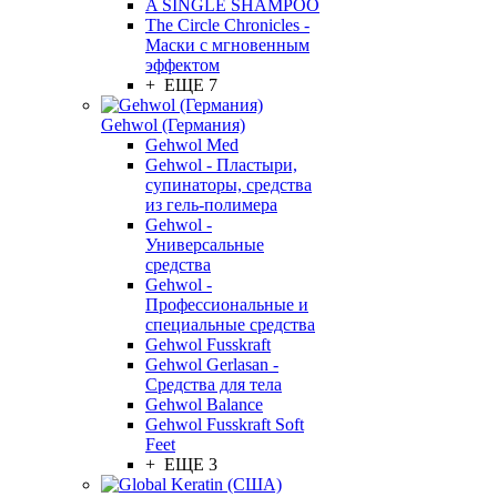
A SINGLE SHAMPOO
The Circle Chronicles -
Маски с мгновенным
эффектом
+ ЕЩЕ 7
Gehwol (Германия)
Gehwol Med
Gehwol - Пластыри,
супинаторы, средства
из гель-полимера
Gehwol -
Универсальные
средства
Gehwol -
Профессиональные и
специальные средства
Gehwol Fusskraft
Gehwol Gerlasan -
Средства для тела
Gehwol Balance
Gehwol Fusskraft Soft
Feet
+ ЕЩЕ 3