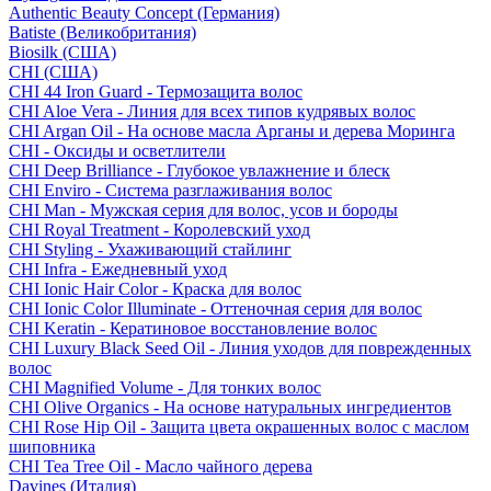
Authentic Beauty Concept (Германия)
Batiste (Великобритания)
Biosilk (США)
CHI (США)
CHI 44 Iron Guard - Термозащита волос
CHI Aloe Vera - Линия для всех типов кудрявых волос
CHI Argan Oil - На основе масла Арганы и дерева Моринга
CHI - Оксиды и осветлители
CHI Deep Brilliance - Глубокое увлажнение и блеск
CHI Enviro - Система разглаживания волос
CHI Man - Мужская серия для волос, усов и бороды
CHI Royal Treatment - Королевский уход
CHI Styling - Ухаживающий стайлинг
CHI Infra - Ежедневный уход
CHI Ionic Hair Color - Краска для волос
CHI Ionic Color Illuminate - Оттеночная серия для волос
CHI Keratin - Кератиновое восстановление волос
CHI Luxury Black Seed Oil - Линия уходов для поврежденных
волос
CHI Magnified Volume - Для тонких волос
CHI Olive Organics - На основе натуральных ингредиентов
CHI Rose Hip Oil - Защита цвета окрашенных волос с маслом
шиповника
CHI Tea Tree Oil - Масло чайного дерева
Davines (Италия)