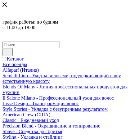
график работы:
по будням
с 11:00 до 18:00
Каталог
Все бренды
Alfaparf (Италия)
Semi di Lino - Уход за волосами, подчеркивающий вашу
естественную красоту
Blends Of Many - Линия профессиональных продуктов для
мужчин
Il Salone Milano - Профессиональный уход для волос
Lisse Design - Трансформация волос
Style Stories - Укладка с безупречным результатом
American Crew (США)
Classic - Ежедневный уход
Precision Blend - Окрашивание и тонирование
Shave - Средства для бритья
Styling - Укладка и стайлинг