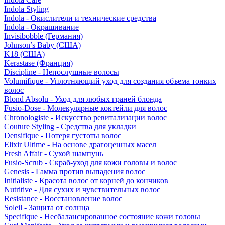
Indola Styling
Indola - Окислители и технические средства
Indola - Окрашивание
Invisibobble (Германия)
Johnson’s Baby (США)
K18 (США)
Kerastase (Франция)
Discipline - Непослушные волосы
Volumifique - Уплотняющий уход для создания объема тонких
волос
Blond Absolu - Уход для любых граней блонда
Fusio-Dose - Молекулярные коктейли для волос
Chronologiste - Искусство ревитализации волос
Couture Styling - Средства для укладки
Densifique - Потеря густоты волос
Elixir Ultime - На основе драгоценных масел
Fresh Affair - Сухой шампунь
Fusio-Scrub - Скраб-уход для кожи головы и волос
Genesis - Гамма против выпадения волос
Initialiste - Красота волос от корней до кончиков
Nutritive - Для сухих и чувствительных волос
Resistance - Восстановление волос
Soleil - Защита от солнца
Specifique - Несбалансированное состояние кожи головы