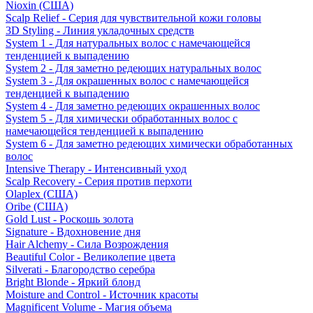
Nioxin (США)
Scalp Relief - Серия для чувствительной кожи головы
3D Styling - Линия укладочных средств
System 1 - Для натуральных волос с намечающейся
тенденцией к выпадению
System 2 - Для заметно редеющих натуральных волос
System 3 - Для окрашенных волос с намечающейся
тенденцией к выпадению
System 4 - Для заметно редеющих окрашенных волос
System 5 - Для химически обработанных волос с
намечающейся тенденцией к выпадению
System 6 - Для заметно редеющих химически обработанных
волос
Intensive Therapy - Интенсивный уход
Scalp Recovery - Серия против перхоти
Olaplex (США)
Oribe (США)
Gold Lust - Роскошь золота
Signature - Вдохновение дня
Hair Alchemy - Сила Возрождения
Beautiful Color - Великолепие цвета
Silverati - Благородство серебра
Bright Blonde - Яркий блонд
Moisture and Control - Источник красоты
Magnificent Volume - Магия объема