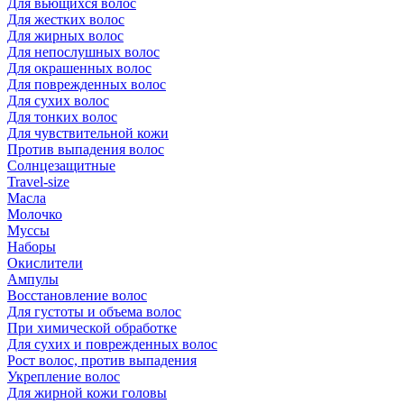
Для вьющихся волос
Для жестких волос
Для жирных волос
Для непослушных волос
Для окрашенных волос
Для поврежденных волос
Для сухих волос
Для тонких волос
Для чувствительной кожи
Против выпадения волос
Солнцезащитные
Travel-size
Масла
Молочко
Муссы
Наборы
Окислители
Ампулы
Восстановление волос
Для густоты и объема волос
При химической обработке
Для сухих и поврежденных волос
Рост волос, против выпадения
Укрепление волос
Для жирной кожи головы