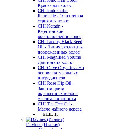
CHI Ionic Hair Color -
Краска для волос
CHI Ionic Color
Illuminate - Оттеночная
серия для волос
CHI Keratin -
Кератиновое
восстановление волос
CHI Luxury Black Seed
Oil - Линия уходов для
поврежденных волос
CHI Magnified Volume -
Для тонких волос
CHI Olive Organics - На
основе натуральных
ингредиентов
CHI Rose Hip Oil -
Защита цвета
окрашенных волос с
маслом шиповника
CHI Tea Tree Oil -
Масло чайного дерева
+ ЕЩЕ 13
Davines (Италия)