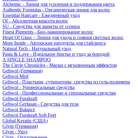
Alchemic - Линия для усиления и поддержания цвета
Authentic Formulas - Органическая линия для волос
Essential Haircare - Eжедневный уход
OI - Абсолютная красота волос
SU - Средства для защиты от солнца
Finest Pigments - Био-ламинирование волос
Heart Of Glass – Линия для ухода и сияния светлых волос
More Inside - Авторские продукты для стайлинга
Natural Tech - Натуральный уход
Pasta & Love - Идеальное бритье и уход за бородой
A SINGLE SHAMPOO
The Circle Chronicles - Маски с мгновенным эффектом
Gehwol (Германия)
Gehwol Med
Gehwol - Пластыри, супинаторы, средства из гель-полимера
Gehwol - Универсальные средства
Gehwol - Профессиональные и специальные средства
Gehwol Fusskraft
Gehwol Gerlasan - Средства для тела
Gehwol Balance
Gehwol Fusskraft Soft Feet
Global Keratin (США)
Glynt (Германия)
Glynt - Уход
Glynt - Окрашивание