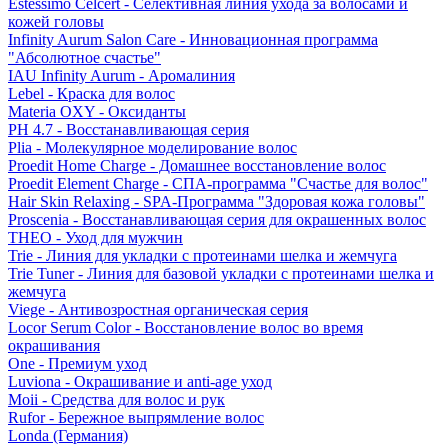
Estessimo Celcert - Селективная линия ухода за волосами и
кожей головы
Infinity Aurum Salon Care - Инновационная программа
"Абсолютное счастье"
IAU Infinity Aurum - Аромалиния
Lebel - Краска для волос
Materia OXY - Оксиданты
PH 4.7 - Восстанавливающая серия
Plia - Молекулярное моделирование волос
Proedit Home Charge - Домашнее восстановление волос
Proedit Element Charge - СПА-программа "Счастье для волос"
Hair Skin Relaxing - SPA-Программа "Здоровая кожа головы"
Proscenia - Восстанавливающая серия для окрашенных волос
THEO - Уход для мужчин
Trie - Линия для укладки с протеинами шелка и жемчуга
Trie Tuner - Линия для базовой укладки с протеинами шелка и
жемчуга
Viege - Антивозростная органическая серия
Locor Serum Color - Восстановление волос во время
окрашивания
One - Премиум уход
Luviona - Окрашивание и anti-age уход
Moii - Средства для волос и рук
Rufor - Бережное выпрямление волос
Londa (Германия)