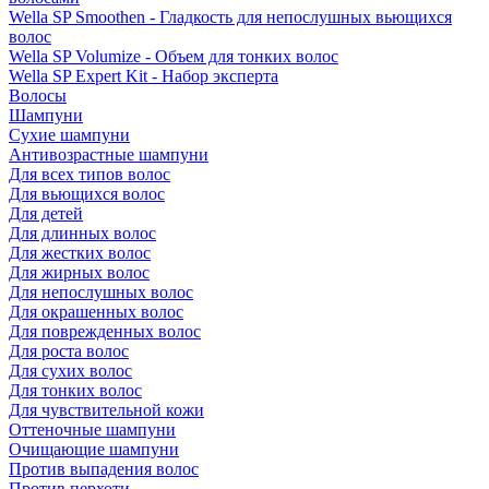
Wella SP Smoothen - Гладкость для непослушных вьющихся
волос
Wella SP Volumize - Объем для тонких волос
Wella SP Expert Kit - Набор эксперта
Волосы
Шампуни
Сухие шампуни
Антивозрастные шампуни
Для всех типов волос
Для вьющихся волос
Для детей
Для длинных волос
Для жестких волос
Для жирных волос
Для непослушных волос
Для окрашенных волос
Для поврежденных волос
Для роста волос
Для сухих волос
Для тонких волос
Для чувствительной кожи
Оттеночные шампуни
Очищающие шампуни
Против выпадения волос
Против перхоти