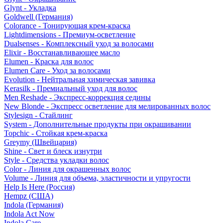
Glynt - Укладка
Goldwell (Германия)
Colorance - Тонирующая крем-краска
Lightdimensions - Премиум-осветление
Dualsenses - Комплексный уход за волосами
Elixir - Восстанавливающее масло
Elumen - Краска для волос
Elumen Care - Уход за волосами
Evolution - Нейтральная химическая завивка
Kerasilk - Премиальный уход для волос
Men Reshade - Экспресс-коррекция седины
New Blonde - Экспресс осветление для мелированных волос
Stylesign - Стайлинг
System - Дополнительные продукты при окрашивании
Topchic - Стойкая крем-краска
Greymy (Швейцария)
Shine - Свет и блеск изнутри
Style - Средства укладки волос
Color - Линия для окрашенных волос
Volume - Линия для объема, эластичности и упругости
Help Is Here (Россия)
Hempz (США)
Indola (Германия)
Indola Act Now
Indola Care