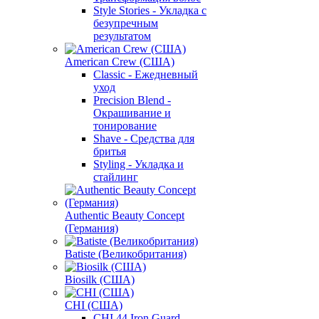
Style Stories - Укладка с
безупречным
результатом
American Crew (США)
Classic - Ежедневный
уход
Precision Blend -
Окрашивание и
тонирование
Shave - Средства для
бритья
Styling - Укладка и
стайлинг
Authentic Beauty Concept
(Германия)
Batiste (Великобритания)
Biosilk (США)
CHI (США)
CHI 44 Iron Guard -