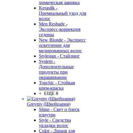
химическая завивка
Kerasilk -
Премиальный уход для
волос
Men Reshade -
Экспресс-коррекция
седины
New Blonde - Экспресс
осветление для
мелированных волос
Stylesign - Стайлинг
System -
Дополнительные
продукты при
окрашивании
Topchic - Стойкая
крем-краска
+ ЕЩЕ 8
Greymy (Швейцария)
Shine - Свет и блеск
изнутри
Style - Средства
укладки волос
Color - Линия для