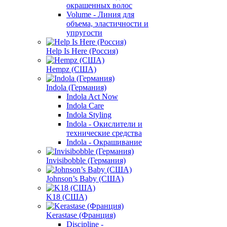
окрашенных волос
Volume - Линия для
объема, эластичности и
упругости
Help Is Here (Россия)
Hempz (США)
Indola (Германия)
Indola Act Now
Indola Care
Indola Styling
Indola - Окислители и
технические средства
Indola - Окрашивание
Invisibobble (Германия)
Johnson’s Baby (США)
K18 (США)
Kerastase (Франция)
Discipline -