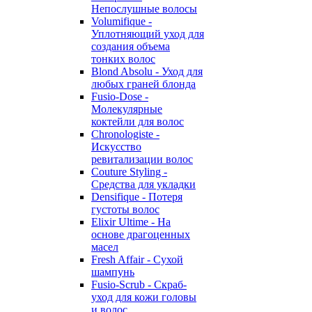
Непослушные волосы
Volumifique -
Уплотняющий уход для
создания объема
тонких волос
Blond Absolu - Уход для
любых граней блонда
Fusio-Dose -
Молекулярные
коктейли для волос
Chronologiste -
Искусство
ревитализации волос
Couture Styling -
Средства для укладки
Densifique - Потеря
густоты волос
Elixir Ultime - На
основе драгоценных
масел
Fresh Affair - Сухой
шампунь
Fusio-Scrub - Скраб-
уход для кожи головы
и волос