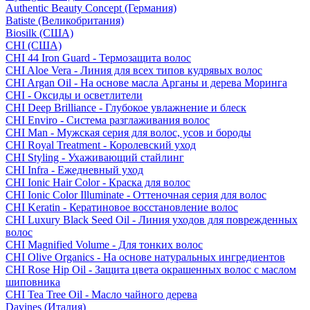
Authentic Beauty Concept (Германия)
Batiste (Великобритания)
Biosilk (США)
CHI (США)
CHI 44 Iron Guard - Термозащита волос
CHI Aloe Vera - Линия для всех типов кудрявых волос
CHI Argan Oil - На основе масла Арганы и дерева Моринга
CHI - Оксиды и осветлители
CHI Deep Brilliance - Глубокое увлажнение и блеск
CHI Enviro - Система разглаживания волос
CHI Man - Мужская серия для волос, усов и бороды
CHI Royal Treatment - Королевский уход
CHI Styling - Ухаживающий стайлинг
CHI Infra - Ежедневный уход
CHI Ionic Hair Color - Краска для волос
CHI Ionic Color Illuminate - Оттеночная серия для волос
CHI Keratin - Кератиновое восстановление волос
CHI Luxury Black Seed Oil - Линия уходов для поврежденных
волос
CHI Magnified Volume - Для тонких волос
CHI Olive Organics - На основе натуральных ингредиентов
CHI Rose Hip Oil - Защита цвета окрашенных волос с маслом
шиповника
CHI Tea Tree Oil - Масло чайного дерева
Davines (Италия)