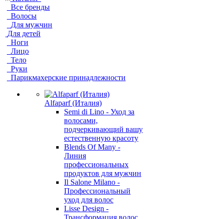
Все бренды
Волосы
Для мужчин
Для детей
Ноги
Лицо
Тело
Руки
Парикмахерские принадлежности
Alfaparf (Италия)
Semi di Lino - Уход за
волосами,
подчеркивающий вашу
естественную красоту
Blends Of Many -
Линия
профессиональных
продуктов для мужчин
Il Salone Milano -
Профессиональный
уход для волос
Lisse Design -
Трансформация волос