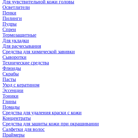
Для чувствительной кожи головы
Осветлители
Пенки
Пилинги
Пудры
Спреи
Термозащитные
Для укладки
Для расчесывания
Средства для химической завивки
Сыворотки
Технические средства
Флюиды
Скрабы
Пасты
Уход с кератином
Эссенции
Тоники
Глины
Помады
Средства для удаления краски с кожи
Концентраты
Средства для защиты кожи при окрашивании
Салфетки для волос
Праймеры