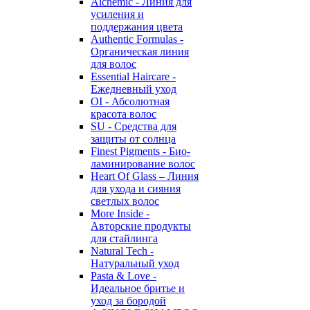
Alchemic - Линия для
усиления и
поддержания цвета
Authentic Formulas -
Органическая линия
для волос
Essential Haircare -
Eжедневный уход
OI - Абсолютная
красота волос
SU - Средства для
защиты от солнца
Finest Pigments - Био-
ламинирование волос
Heart Of Glass – Линия
для ухода и сияния
светлых волос
More Inside -
Авторские продукты
для стайлинга
Natural Tech -
Натуральный уход
Pasta & Love -
Идеальное бритье и
уход за бородой