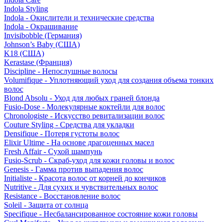
Indola Styling
Indola - Окислители и технические средства
Indola - Окрашивание
Invisibobble (Германия)
Johnson’s Baby (США)
K18 (США)
Kerastase (Франция)
Discipline - Непослушные волосы
Volumifique - Уплотняющий уход для создания объема тонких
волос
Blond Absolu - Уход для любых граней блонда
Fusio-Dose - Молекулярные коктейли для волос
Chronologiste - Искусство ревитализации волос
Couture Styling - Средства для укладки
Densifique - Потеря густоты волос
Elixir Ultime - На основе драгоценных масел
Fresh Affair - Сухой шампунь
Fusio-Scrub - Скраб-уход для кожи головы и волос
Genesis - Гамма против выпадения волос
Initialiste - Красота волос от корней до кончиков
Nutritive - Для сухих и чувствительных волос
Resistance - Восстановление волос
Soleil - Защита от солнца
Specifique - Несбалансированное состояние кожи головы