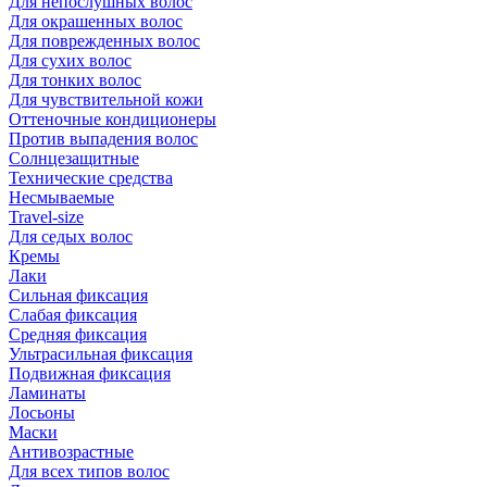
Для непослушных волос
Для окрашенных волос
Для поврежденных волос
Для сухих волос
Для тонких волос
Для чувствительной кожи
Оттеночные кондиционеры
Против выпадения волос
Солнцезащитные
Технические средства
Несмываемые
Travel-size
Для седых волос
Кремы
Лаки
Сильная фиксация
Слабая фиксация
Средняя фиксация
Ультрасильная фиксация
Подвижная фиксация
Ламинаты
Лосьоны
Маски
Антивозрастные
Для всех типов волос