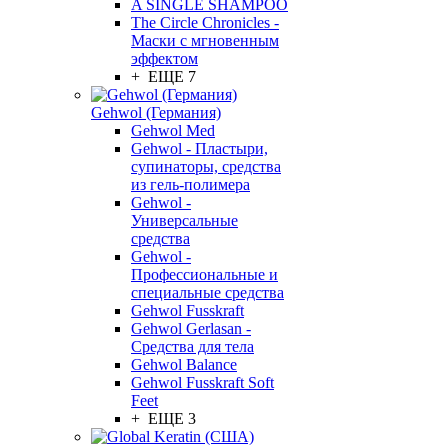
A SINGLE SHAMPOO
The Circle Chronicles -
Маски с мгновенным
эффектом
+ ЕЩЕ 7
Gehwol (Германия)
Gehwol Med
Gehwol - Пластыри,
супинаторы, средства
из гель-полимера
Gehwol -
Универсальные
средства
Gehwol -
Профессиональные и
специальные средства
Gehwol Fusskraft
Gehwol Gerlasan -
Средства для тела
Gehwol Balance
Gehwol Fusskraft Soft
Feet
+ ЕЩЕ 3