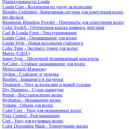
Принадлежности Londa
Londa Care - Коллекция по уходу за волосами
Blondes Unlimited - Креативная система для осветления волос
без фольги
Blondoran Blonding Powder - Препараты для осветления волос
Color Switch - Оттеночная краска прямого действия
Curl & Londa Form - Текстурирование
Londa Color - Окрашивание для волос
Londa Style - Новая коллекция стайлинга
Color Tune - Экспресс-тонер для волос
Matrix (США)
Super Sync - Щелочной безаммиачный краситель
SoColor - Стойкое окрашивание для волос
Moroccanoil (Израиль)
Styling - Стайлинг и укладка
Brushes - Брашинги и расчески
Treatment - Уход за волосами и кожей головы
Dry Shampoo - Сухие шампуни
Repair - Восстановление волос
Hydration - Увлажнение волос
Volume - Объем для волос
Color Care - Уход для окрашенных волос
Frizz Control - Разглаживание
Curl - Уход для кудрявых волос
Color Depositing Mask - Тонирующие маски