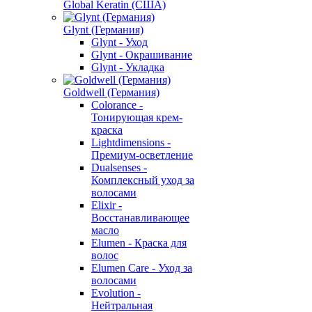
Global Keratin (США)
Glynt (Германия)
Glynt - Уход
Glynt - Окрашивание
Glynt - Укладка
Goldwell (Германия)
Colorance -
Тонирующая крем-
краска
Lightdimensions -
Премиум-осветление
Dualsenses -
Комплексный уход за
волосами
Elixir -
Восстанавливающее
масло
Elumen - Краска для
волос
Elumen Care - Уход за
волосами
Evolution -
Нейтральная