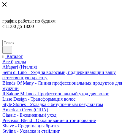
график работы:
по будням
с 11:00 до 18:00
Каталог
Все бренды
Alfaparf (Италия)
Semi di Lino - Уход за волосами, подчеркивающий вашу
естественную красоту
Blends Of Many - Линия профессиональных продуктов для
мужчин
Il Salone Milano - Профессиональный уход для волос
Lisse Design - Трансформация волос
Style Stories - Укладка с безупречным результатом
American Crew (США)
Classic - Ежедневный уход
Precision Blend - Окрашивание и тонирование
Shave - Средства для бритья
Styling - Укладка и стайлинг