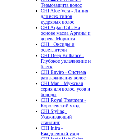
Термозащита волос
CHI Aloe Vera - Линия
для всех типов
кудрявых волос
CHI Argan Oil - На
основе масла Арганы и
дерева Моринга
CHI - Оксиды и
осветлители
CHI Deep Brilliance -
Глубокое увлажнение и
блеск
CHI Enviro - Система
разглаживания волос
CHI Man - Мужская
серия для волос, усов и
бороды
CHI Royal Treatment -
Королевский уход
CHI Styling -
Ухаживающий
стайлинг
CHI Infra -
Ежедневный уход