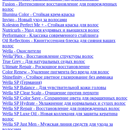
Fusion - Интенсивное восстановление для поврежденных
волос
Illumina Color - Стойкая крем-краска
Invigo - Новый уход за волосами
Koleston Perfect Me + - Стойкая краска для волос
Nutricurls - Уход для кудрявых и вьющихся волос
Performance - Классика современного стайлинга
Oil Reflections - Квинтэссенция блеска для сияния ваших
волос
Wella - Окислители
Wella°Plex - Восстановление структуры волос
True Grey - Для натуральных седых волос
Ultimate Repair - Роскошное восстановление
Color Renew - Удаление пигмента без вреда для волос
Shinefinity - Стойкое цветное глазирование без аммиака
Wella SP (Германия)
Wella SP Balance - Для чувствительной кожи головы
Wella SP Clear Scalp - Очищение против перхоти
Wella SP Color Save - Сохранение цвета для окрашенных волос
Wella SP Hydrate - Увлажнение для нормальных и сухих волос
Wella SP Repair - Восстановление для поврежденных волос
Wella SP Luxe Oil - Новая коллекция для защиты кератина
волос
Wella SP Just Men - Мужская линия средств для ухода за
волосами