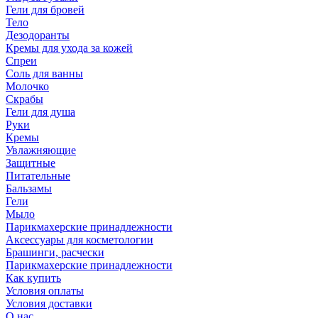
Гели для бровей
Тело
Дезодоранты
Кремы для ухода за кожей
Спреи
Соль для ванны
Молочко
Скрабы
Гели для душа
Руки
Кремы
Увлажняющие
Защитные
Питательные
Бальзамы
Гели
Мыло
Парикмахерские принадлежности
Аксессуары для косметологии
Брашинги, расчески
Парикмахерские принадлежности
Как купить
Условия оплаты
Условия доставки
О нас