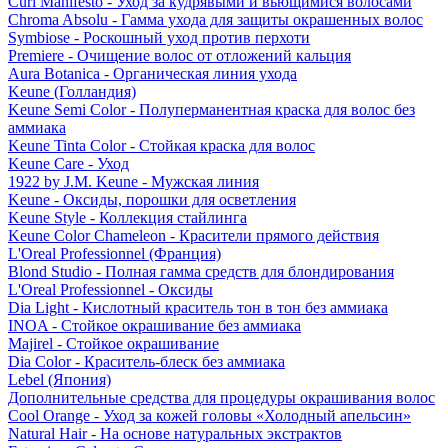
Curl Manifesto - Уход за кудрявыми и вьющимися волосами
Chroma Absolu - Гамма ухода для защиты окрашенных волос
Symbiose - Роскошный уход против перхоти
Premiere - Очищение волос от отложений кальция
Aura Botanica - Органическая линия ухода
Keune (Голландия)
Keune Semi Color - Полуперманентная краска для волос без
аммиака
Keune Tinta Color - Стойкая краска для волос
Keune Care - Уход
1922 by J.M. Keune - Мужская линия
Keune - Оксиды, порошки для осветления
Keune Style - Коллекция стайлинга
Keune Color Chameleon - Красители прямого действия
L'Oreal Professionnel (Франция)
Blond Studio - Полная гамма средств для блондирования
L'Oreal Professionnel - Оксиды
Dia Light - Кислотный краситель тон в тон без аммиака
INOA - Стойкое окрашивание без аммиака
Majirel - Стойкое окрашивание
Dia Color - Краситель-блеск без аммиака
Lebel (Япония)
Дополнительные средства для процедуры окрашивания волос
Cool Orange - Уход за кожей головы «Холодный апельсин»
Natural Hair - На основе натуральных экстрактов