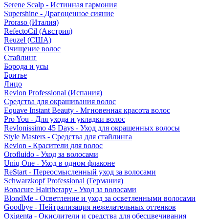
Serene Scalp - Истинная гармония
Supershine - Драгоценное сияние
Proraso (Италия)
RefectoCil (Австрия)
Reuzel (США)
Очищение волос
Стайлинг
Борода и усы
Бритье
Лицо
Revlon Professional (Испания)
Средства для окрашивания волос
Equave Instant Beauty - Мгновенная красота волос
Pro You - Для ухода и укладки волос
Revlonissimo 45 Days - Уход для окрашенных волосы
Style Masters - Средства для стайлинга
Revlon - Красители для волос
Orofluido - Уход за волосами
Uniq One - Уход в одном флаконе
ReStart - Переосмысленный уход за волосами
Schwarzkopf Professional (Германия)
Bonacure Hairtherapy - Уход за волосами
BlondMe - Осветление и уход за осветленными волосами
Goodbye - Нейтрализация нежелательных оттенков
Oxigenta - Окислители и средства для обесцвечивания