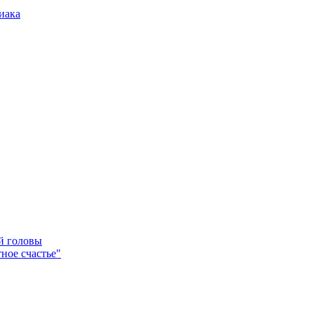
иака
ей головы
ное счастье"