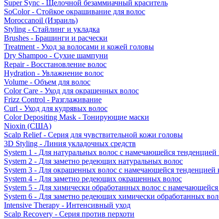
Super Sync - Щелочной безаммиачный краситель
SoColor - Стойкое окрашивание для волос
Moroccanoil (Израиль)
Styling - Стайлинг и укладка
Brushes - Брашинги и расчески
Treatment - Уход за волосами и кожей головы
Dry Shampoo - Сухие шампуни
Repair - Восстановление волос
Hydration - Увлажнение волос
Volume - Объем для волос
Color Care - Уход для окрашенных волос
Frizz Control - Разглаживание
Curl - Уход для кудрявых волос
Color Depositing Mask - Тонирующие маски
Nioxin (США)
Scalp Relief - Серия для чувствительной кожи головы
3D Styling - Линия укладочных средств
System 1 - Для натуральных волос с намечающейся тенденцией
System 2 - Для заметно редеющих натуральных волос
System 3 - Для окрашенных волос с намечающейся тенденцией
System 4 - Для заметно редеющих окрашенных волос
System 5 - Для химически обработанных волос с намечающейс
System 6 - Для заметно редеющих химически обработанных вол
Intensive Therapy - Интенсивный уход
Scalp Recovery - Серия против перхоти