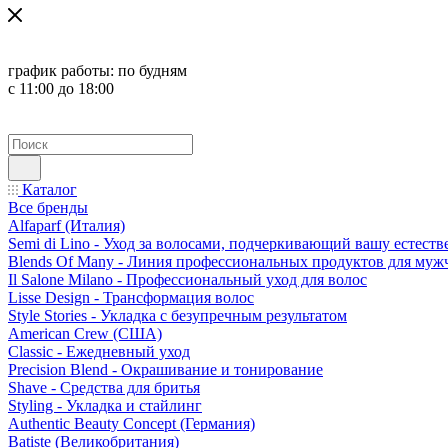
график работы:
по будням
с 11:00 до 18:00
Каталог
Все бренды
Alfaparf (Италия)
Semi di Lino - Уход за волосами, подчеркивающий вашу естест
Blends Of Many - Линия профессиональных продуктов для муж
Il Salone Milano - Профессиональный уход для волос
Lisse Design - Трансформация волос
Style Stories - Укладка с безупречным результатом
American Crew (США)
Classic - Ежедневный уход
Precision Blend - Окрашивание и тонирование
Shave - Средства для бритья
Styling - Укладка и стайлинг
Authentic Beauty Concept (Германия)
Batiste (Великобритания)