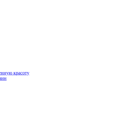
венную красоту
чин