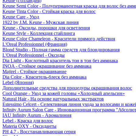
Keune (Голландия)
Keune Semi Color - Полуперманентная краска для волос без амм
Keune Tinta Color - Стойкая краска для волос
Keune Care - Уход
1922 by J.M. Keune - Мужская линия
Keune - Оксиды, порошки для осветления
Keune Style - Коллекция стайлинга
Keune Color Chameleon - Красители прямого действия
L'Oreal Professionnel (Франция)
Blond Studio - Полная гамма средств для блондирования
L'Oreal Professionnel - Оксиды
Dia Light - Кислотный краситель тон в тон без аммиака
INOA - Стойкое окрашивание без аммиака
Majirel - Стойкое окрашивание
Dia Color - Краситель-блеск без аммиака
Lebel (Япония)
Дополнительные средства для процедуры окрашивания волос
Cool Orange - Уход за кожей головы «Холодный апельсин»
Natural Hair - На основе натуральных экстрактов
Estessimo Celcert - Селективная линия ухода за волосами и кож
Infinity Aurum Salon Care - Инновационная программа "Абсолют
IAU Infinity Aurum - Аромалиния
Lebel - Краска для волос
Materia OXY - Оксиданты
PH 4.7 - Восстанавливающая серия