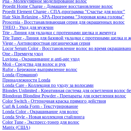
Plia - Молекулярное моделирование волос
Proedit Home Charge - Домашнее восстановление волос
Proedit Element Charge - СПА-программа "Счастье для волос"
Hair Skin Relaxing - SPA-Программа "Здоровая кожа головы"
Proscenia - Восстанавливающая серия для окрашенных волос
THEO - Уход для мужчин
Trie - Линия для укладки с протеинами шелка и жемчуга
Trie Tuner - Линия для базовой укладки с протеинами шелка и 
Viege - Антивозростная органическая серия
Locor Serum Color - Восстановление волос во время окрашиван
One - Премиум уход
Luviona - Окрашивание и anti-age уход
Moii - Средства для волос и рук
Rufor - Бережное выпрямление волос
Londa (Германия)
Принадлежности Londa
Londa Care - Коллекция по уходу за волосами
Blondes Unlimited - Креативная система для осветления волос б
Blondoran Blonding Powder - Препараты для осветления волос
Color Switch - Оттеночная краска прямого действия
Curl & Londa Form - Текстурирование
Londa Color - Окрашивание для волос
Londa Style - Новая коллекция стайлинга
Color Tune - Экспресс-тонер для волос
Matrix (США)