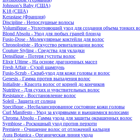
Johnson’s Baby (США)
K18 (США)
Kerastase (Франция)
Discipline - Непослушные волосы
Volumifique - Уплотняющий уход для создания объема тонких в
Blond Absolu - Уход для любых граней блонда
Fusio-Dose - Молекулярные коктейли для волос
Chronologiste - Искусство ревитализации волос
Couture Styling - Средства для укладки
Densifique - Потеря густоты волос
Elixir Ultime - На основе драгоценных масел
Fresh Affair - Сухой шампунь
Fusio-Scrub - Скраб-уход для кожи головы и волос
Genesis - Гамма против выпадения волос
Initialiste - Красота волос от корней до кончиков
Nutritive - Для сухих и чувствительных волос
Resistance - Восстановление волос
Soleil - Защита от солнца
Specifique - Несбалансированное состояние кожи головы
Curl Manifesto - Уход за кудрявыми и вьющимися волосами
Chroma Absolu - Гамма ухода для защиты окрашенных волос
Symbiose - Роскошный уход против перхоти
Premiere - Очищение волос от отложений кальция
Aura Botanica - Органическая линия ухода