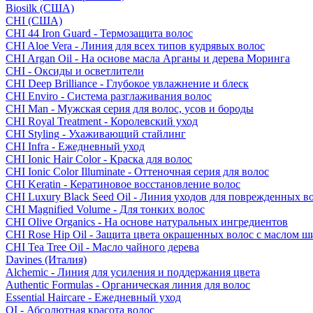
Biosilk (США)
CHI (США)
CHI 44 Iron Guard - Термозащита волос
CHI Aloe Vera - Линия для всех типов кудрявых волос
CHI Argan Oil - На основе масла Арганы и дерева Моринга
CHI - Оксиды и осветлители
CHI Deep Brilliance - Глубокое увлажнение и блеск
CHI Enviro - Система разглаживания волос
CHI Man - Мужская серия для волос, усов и бороды
CHI Royal Treatment - Королевский уход
CHI Styling - Ухаживающий стайлинг
CHI Infra - Ежедневный уход
CHI Ionic Hair Color - Краска для волос
CHI Ionic Color Illuminate - Оттеночная серия для волос
CHI Keratin - Кератиновое восстановление волос
CHI Luxury Black Seed Oil - Линия уходов для поврежденных в
CHI Magnified Volume - Для тонких волос
CHI Olive Organics - На основе натуральных ингредиентов
CHI Rose Hip Oil - Защита цвета окрашенных волос с маслом 
CHI Tea Tree Oil - Масло чайного дерева
Davines (Италия)
Alchemic - Линия для усиления и поддержания цвета
Authentic Formulas - Органическая линия для волос
Essential Haircare - Eжедневный уход
OI - Абсолютная красота волос