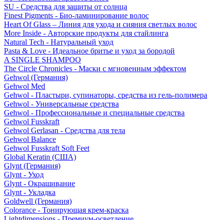
SU - Средства для защиты от солнца
Finest Pigments - Био-ламинирование волос
Heart Of Glass – Линия для ухода и сияния светлых волос
More Inside - Авторские продукты для стайлинга
Natural Tech - Натуральный уход
Pasta & Love - Идеальное бритье и уход за бородой
A SINGLE SHAMPOO
The Circle Chronicles - Маски с мгновенным эффектом
Gehwol (Германия)
Gehwol Med
Gehwol - Пластыри, супинаторы, средства из гель-полимера
Gehwol - Универсальные средства
Gehwol - Профессиональные и специальные средства
Gehwol Fusskraft
Gehwol Gerlasan - Средства для тела
Gehwol Balance
Gehwol Fusskraft Soft Feet
Global Keratin (США)
Glynt (Германия)
Glynt - Уход
Glynt - Окрашивание
Glynt - Укладка
Goldwell (Германия)
Colorance - Тонирующая крем-краска
Lightdimensions - Премиум-осветление