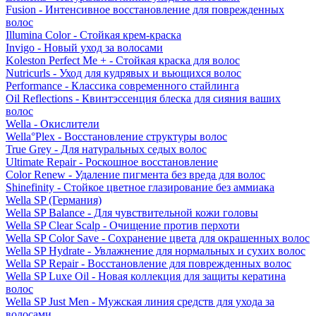
Fusion - Интенсивное восстановление для поврежденных
волос
Illumina Color - Стойкая крем-краска
Invigo - Новый уход за волосами
Koleston Perfect Me + - Стойкая краска для волос
Nutricurls - Уход для кудрявых и вьющихся волос
Performance - Классика современного стайлинга
Oil Reflections - Квинтэссенция блеска для сияния ваших
волос
Wella - Окислители
Wella°Plex - Восстановление структуры волос
True Grey - Для натуральных седых волос
Ultimate Repair - Роскошное восстановление
Color Renew - Удаление пигмента без вреда для волос
Shinefinity - Стойкое цветное глазирование без аммиака
Wella SP (Германия)
Wella SP Balance - Для чувствительной кожи головы
Wella SP Clear Scalp - Очищение против перхоти
Wella SP Color Save - Сохранение цвета для окрашенных волос
Wella SP Hydrate - Увлажнение для нормальных и сухих волос
Wella SP Repair - Восстановление для поврежденных волос
Wella SP Luxe Oil - Новая коллекция для защиты кератина
волос
Wella SP Just Men - Мужская линия средств для ухода за
волосами