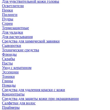
Для чувствительной кожи головы
Осветлители
Пенки
Пилинги
Пудры
Спреи
Термозащитные
Для укладки
Для расчесывания
Средства для химической завивки
Сыворотки
Технические средства
Флюиды
Скрабы
Пасты
Уход с кератином
Эссенции
Тоники
Глины
Помады
Средства для удаления краски с кожи
Концентраты
Средства для защиты кожи при окрашивании
Салфетки для волос
Праймеры