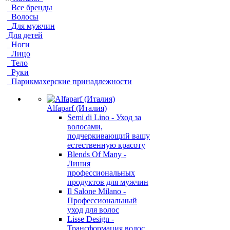
Все бренды
Волосы
Для мужчин
Для детей
Ноги
Лицо
Тело
Руки
Парикмахерские принадлежности
Alfaparf (Италия)
Semi di Lino - Уход за
волосами,
подчеркивающий вашу
естественную красоту
Blends Of Many -
Линия
профессиональных
продуктов для мужчин
Il Salone Milano -
Профессиональный
уход для волос
Lisse Design -
Трансформация волос