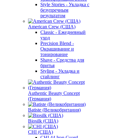
Style Stories - Укладка с
безупречным
результатом
American Crew (США)
Classic - Ежедневный
уход
Precision Blend -
Окрашивание и
тонирование
Shave - Средства для
бритья
Styling - Укладка и
стайлинг
Authentic Beauty Concept
(Германия)
Batiste (Великобритания)
Biosilk (США)
CHI (США)
CHI 44 Iron Guard -