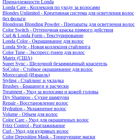
Принадлежности Londa
Londa Care - Коллекция по уходу за волосами
Blondes Unlimited - Креативная система для осветления волос
без фольги
Blondoran Blonding Powder - Препараты для осветления волос
Color Switch - Оттеночная краска прямого действия
Curl & Londa Form - Текстурирование
Londa Color - Окрашивание для волос
Londa Style - Новая коллекция стайлинга
Color Tune - Экспресс-тонер для волос
Matrix (США)
Super Sync - Щелочной безаммиачный краситель
SoColor - Стойкое окрашивание для волос
Moroccanoil (Израиль)
Styling - Стайлинг и укладка
Brushes - Брашинги и расчески
Treatment - Уход за волосами и кожей головы
Dry Shampoo - Сухие шампуни
Repair - Восстановление волос
Hydration - Увлажнение волос
Volume - Объем для волос
Color Care - Уход для окрашенных волос
Frizz Control - Разглаживание
Curl - Уход для кудрявых волос
Color Depositing Mask - Тонирующие маски