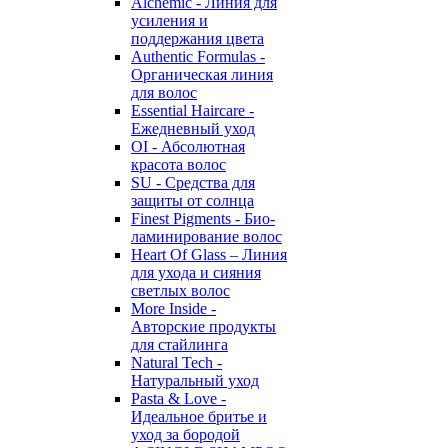
Alchemic - Линия для
усиления и
поддержания цвета
Authentic Formulas -
Органическая линия
для волос
Essential Haircare -
Eжедневный уход
OI - Абсолютная
красота волос
SU - Средства для
защиты от солнца
Finest Pigments - Био-
ламинирование волос
Heart Of Glass – Линия
для ухода и сияния
светлых волос
More Inside -
Авторские продукты
для стайлинга
Natural Tech -
Натуральный уход
Pasta & Love -
Идеальное бритье и
уход за бородой