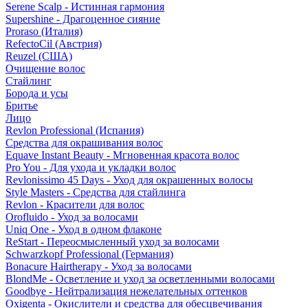
Serene Scalp - Истинная гармония
Supershine - Драгоценное сияние
Proraso (Италия)
RefectoCil (Австрия)
Reuzel (США)
Очищение волос
Стайлинг
Борода и усы
Бритье
Лицо
Revlon Professional (Испания)
Средства для окрашивания волос
Equave Instant Beauty - Мгновенная красота волос
Pro You - Для ухода и укладки волос
Revlonissimo 45 Days - Уход для окрашенных волосы
Style Masters - Средства для стайлинга
Revlon - Красители для волос
Orofluido - Уход за волосами
Uniq One - Уход в одном флаконе
ReStart - Переосмысленный уход за волосами
Schwarzkopf Professional (Германия)
Bonacure Hairtherapy - Уход за волосами
BlondMe - Осветление и уход за осветленными волосами
Goodbye - Нейтрализация нежелательных оттенков
Oxigenta - Окислители и средства для обесцвечивания