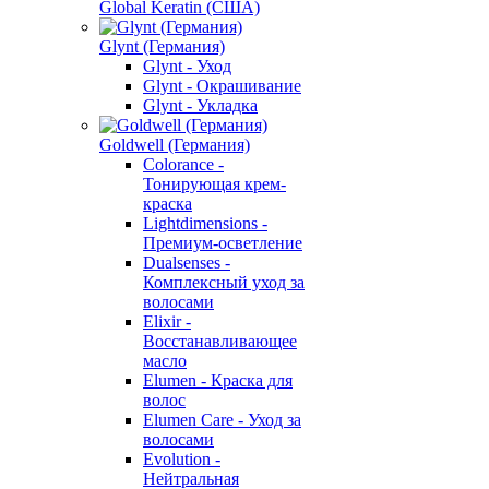
Global Keratin (США)
Glynt (Германия)
Glynt - Уход
Glynt - Окрашивание
Glynt - Укладка
Goldwell (Германия)
Colorance -
Тонирующая крем-
краска
Lightdimensions -
Премиум-осветление
Dualsenses -
Комплексный уход за
волосами
Elixir -
Восстанавливающее
масло
Elumen - Краска для
волос
Elumen Care - Уход за
волосами
Evolution -
Нейтральная