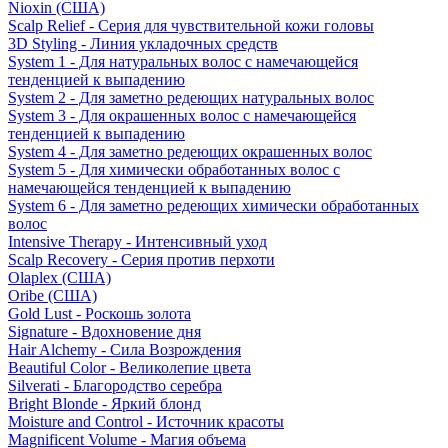
Nioxin (США)
Scalp Relief - Серия для чувствительной кожи головы
3D Styling - Линия укладочных средств
System 1 - Для натуральных волос с намечающейся
тенденцией к выпадению
System 2 - Для заметно редеющих натуральных волос
System 3 - Для окрашенных волос с намечающейся
тенденцией к выпадению
System 4 - Для заметно редеющих окрашенных волос
System 5 - Для химически обработанных волос с
намечающейся тенденцией к выпадению
System 6 - Для заметно редеющих химически обработанных
волос
Intensive Therapy - Интенсивный уход
Scalp Recovery - Серия против перхоти
Olaplex (США)
Oribe (США)
Gold Lust - Роскошь золота
Signature - Вдохновение дня
Hair Alchemy - Сила Возрождения
Beautiful Color - Великолепие цвета
Silverati - Благородство серебра
Bright Blonde - Яркий блонд
Moisture and Control - Источник красоты
Magnificent Volume - Магия объема