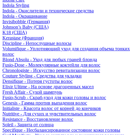
Indola Styling
Indola - Окислители и технические средства
Indola - Окрашивание
Invisibobble (Германия)
Johnson’s Baby (США)
K18 (США)
Kerastase (Франция)
Discipline - Непослушные волосы
Volumifique - Уплотняющий уход для создания объема тонких
волос
Blond Absolu - Уход для любых граней блонда
Fusio-Dose - Молекулярные коктейли для волос
Chronologiste - Искусство ревитализации волос
Couture Styling - Средства для укладки
Densifique - Потеря густоты волос
Elixir Ultime - На основе драгоценных масел
Fresh Affair - Сухой шампунь
Fusio-Scrub - Скраб-уход для кожи головы и волос
Genesis - Гамма против выпадения волос
Initialiste - Красота волос от корней до кончиков
Nutritive - Для сухих и чувствительных волос
Resistance - Восстановление волос
Soleil - Защита от солнца
Specifique - Несбалансированное состояние кожи головы