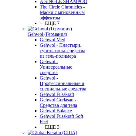
A SINGLE SHAMPOO
The Circle Chronicles -
Маски с мгновенным
эффектом
+ ЕЩЕ 7
Gehwol (Германия)
Gehwol Med
Gehwol - Пластыри,
супинаторы, средства
из гель-полимера
Gehwol -
Универсальные
средства
Gehwol -
Профессиональные и
специальные средства
Gehwol Fusskraft
Gehwol Gerlasan -
Средства для тела
Gehwol Balance
Gehwol Fusskraft Soft
Feet
+ ЕЩЕ 3