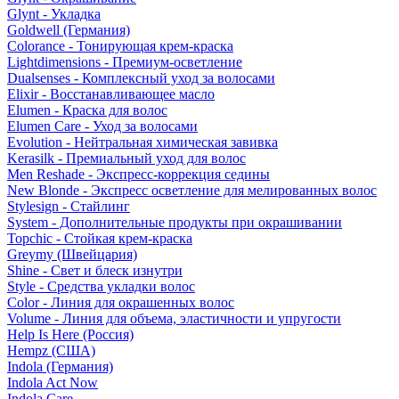
Glynt - Укладка
Goldwell (Германия)
Colorance - Тонирующая крем-краска
Lightdimensions - Премиум-осветление
Dualsenses - Комплексный уход за волосами
Elixir - Восстанавливающее масло
Elumen - Краска для волос
Elumen Care - Уход за волосами
Evolution - Нейтральная химическая завивка
Kerasilk - Премиальный уход для волос
Men Reshade - Экспресс-коррекция седины
New Blonde - Экспресс осветление для мелированных волос
Stylesign - Стайлинг
System - Дополнительные продукты при окрашивании
Topchic - Стойкая крем-краска
Greymy (Швейцария)
Shine - Свет и блеск изнутри
Style - Средства укладки волос
Color - Линия для окрашенных волос
Volume - Линия для объема, эластичности и упругости
Help Is Here (Россия)
Hempz (США)
Indola (Германия)
Indola Act Now
Indola Care