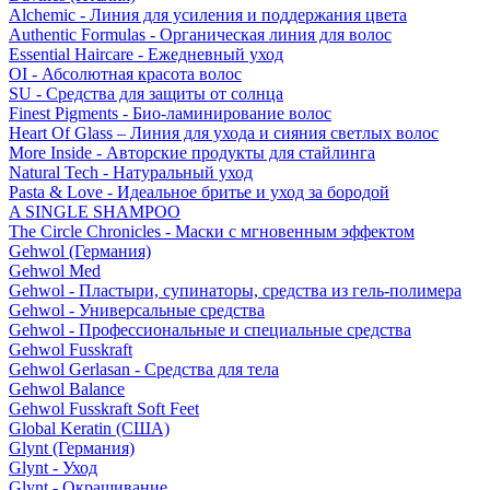
Alchemic - Линия для усиления и поддержания цвета
Authentic Formulas - Органическая линия для волос
Essential Haircare - Eжедневный уход
OI - Абсолютная красота волос
SU - Средства для защиты от солнца
Finest Pigments - Био-ламинирование волос
Heart Of Glass – Линия для ухода и сияния светлых волос
More Inside - Авторские продукты для стайлинга
Natural Tech - Натуральный уход
Pasta & Love - Идеальное бритье и уход за бородой
A SINGLE SHAMPOO
The Circle Chronicles - Маски с мгновенным эффектом
Gehwol (Германия)
Gehwol Med
Gehwol - Пластыри, супинаторы, средства из гель-полимера
Gehwol - Универсальные средства
Gehwol - Профессиональные и специальные средства
Gehwol Fusskraft
Gehwol Gerlasan - Средства для тела
Gehwol Balance
Gehwol Fusskraft Soft Feet
Global Keratin (США)
Glynt (Германия)
Glynt - Уход
Glynt - Окрашивание