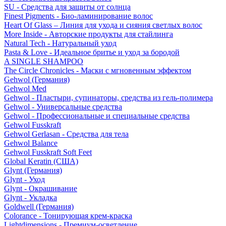
SU - Средства для защиты от солнца
Finest Pigments - Био-ламинирование волос
Heart Of Glass – Линия для ухода и сияния светлых волос
More Inside - Авторские продукты для стайлинга
Natural Tech - Натуральный уход
Pasta & Love - Идеальное бритье и уход за бородой
A SINGLE SHAMPOO
The Circle Chronicles - Маски с мгновенным эффектом
Gehwol (Германия)
Gehwol Med
Gehwol - Пластыри, супинаторы, средства из гель-полимера
Gehwol - Универсальные средства
Gehwol - Профессиональные и специальные средства
Gehwol Fusskraft
Gehwol Gerlasan - Средства для тела
Gehwol Balance
Gehwol Fusskraft Soft Feet
Global Keratin (США)
Glynt (Германия)
Glynt - Уход
Glynt - Окрашивание
Glynt - Укладка
Goldwell (Германия)
Colorance - Тонирующая крем-краска
Lightdimensions - Премиум-осветление