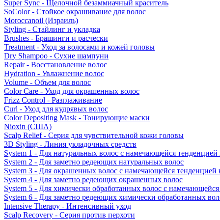
Super Sync - Щелочной безаммиачный краситель
SoColor - Стойкое окрашивание для волос
Moroccanoil (Израиль)
Styling - Стайлинг и укладка
Brushes - Брашинги и расчески
Treatment - Уход за волосами и кожей головы
Dry Shampoo - Сухие шампуни
Repair - Восстановление волос
Hydration - Увлажнение волос
Volume - Объем для волос
Color Care - Уход для окрашенных волос
Frizz Control - Разглаживание
Curl - Уход для кудрявых волос
Color Depositing Mask - Тонирующие маски
Nioxin (США)
Scalp Relief - Серия для чувствительной кожи головы
3D Styling - Линия укладочных средств
System 1 - Для натуральных волос с намечающейся тенденцией
System 2 - Для заметно редеющих натуральных волос
System 3 - Для окрашенных волос с намечающейся тенденцией
System 4 - Для заметно редеющих окрашенных волос
System 5 - Для химически обработанных волос с намечающейс
System 6 - Для заметно редеющих химически обработанных вол
Intensive Therapy - Интенсивный уход
Scalp Recovery - Серия против перхоти