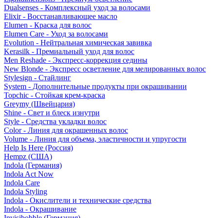
Dualsenses - Комплексный уход за волосами
Elixir - Восстанавливающее масло
Elumen - Краска для волос
Elumen Care - Уход за волосами
Evolution - Нейтральная химическая завивка
Kerasilk - Премиальный уход для волос
Men Reshade - Экспресс-коррекция седины
New Blonde - Экспресс осветление для мелированных волос
Stylesign - Стайлинг
System - Дополнительные продукты при окрашивании
Topchic - Стойкая крем-краска
Greymy (Швейцария)
Shine - Свет и блеск изнутри
Style - Средства укладки волос
Color - Линия для окрашенных волос
Volume - Линия для объема, эластичности и упругости
Help Is Here (Россия)
Hempz (США)
Indola (Германия)
Indola Act Now
Indola Care
Indola Styling
Indola - Окислители и технические средства
Indola - Окрашивание
Invisibobble (Германия)