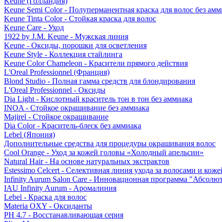
Keune (Голландия)
Keune Semi Color - Полуперманентная краска для волос без амм
Keune Tinta Color - Стойкая краска для волос
Keune Care - Уход
1922 by J.M. Keune - Мужская линия
Keune - Оксиды, порошки для осветления
Keune Style - Коллекция стайлинга
Keune Color Chameleon - Красители прямого действия
L'Oreal Professionnel (Франция)
Blond Studio - Полная гамма средств для блондирования
L'Oreal Professionnel - Оксиды
Dia Light - Кислотный краситель тон в тон без аммиака
INOA - Стойкое окрашивание без аммиака
Majirel - Стойкое окрашивание
Dia Color - Краситель-блеск без аммиака
Lebel (Япония)
Дополнительные средства для процедуры окрашивания волос
Cool Orange - Уход за кожей головы «Холодный апельсин»
Natural Hair - На основе натуральных экстрактов
Estessimo Celcert - Селективная линия ухода за волосами и кож
Infinity Aurum Salon Care - Инновационная программа "Абсолют
IAU Infinity Aurum - Аромалиния
Lebel - Краска для волос
Materia OXY - Оксиданты
PH 4.7 - Восстанавливающая серия