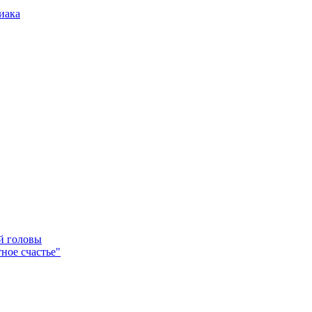
иака
ей головы
ное счастье"