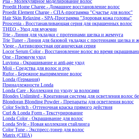
Plia - Молекулярное моделирование волос
Proedit Home Charge - Домашнее восстановление волос
Proedit Element Charge - СПА-программа "Счастье для волос"
Hair Skin Relaxing - SPA-Программа "Здоровая кожа головы"
Proscenia - Восстанавливающая серия для окрашенных волос
THEO - Уход для мужчин
Trie - Линия для укладки с протеинами шелка и жемчуга
Trie Tuner - Линия для базовой укладки с протеинами шелка и 
Viege - Антивозростная органическая серия
Locor Serum Color - Восстановление волос во время окрашиван
One - Премиум уход
Luviona - Окрашивание и anti-age уход
Moii - Средства для волос и рук
Rufor - Бережное выпрямление волос
Londa (Германия)
Принадлежности Londa
Londa Care - Коллекция по уходу за волосами
Blondes Unlimited - Креативная система для осветления волос б
Blondoran Blonding Powder - Препараты для осветления волос
Color Switch - Оттеночная краска прямого действия
Curl & Londa Form - Текстурирование
Londa Color - Окрашивание для волос
Londa Style - Новая коллекция стайлинга
Color Tune - Экспресс-тонер для волос
Matrix (США)