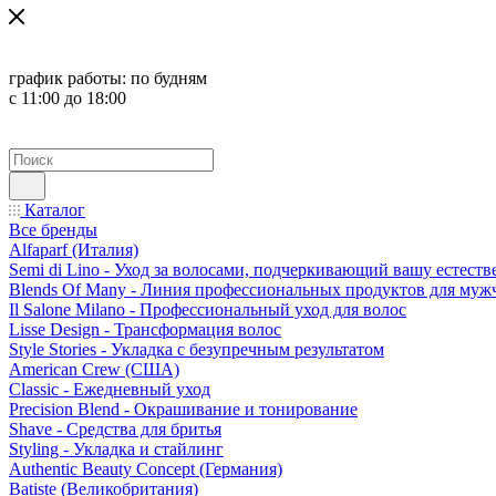
график работы:
по будням
с 11:00 до 18:00
Каталог
Все бренды
Alfaparf (Италия)
Semi di Lino - Уход за волосами, подчеркивающий вашу естест
Blends Of Many - Линия профессиональных продуктов для муж
Il Salone Milano - Профессиональный уход для волос
Lisse Design - Трансформация волос
Style Stories - Укладка с безупречным результатом
American Crew (США)
Classic - Ежедневный уход
Precision Blend - Окрашивание и тонирование
Shave - Средства для бритья
Styling - Укладка и стайлинг
Authentic Beauty Concept (Германия)
Batiste (Великобритания)