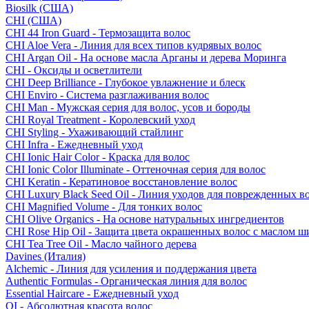
Biosilk (США)
CHI (США)
CHI 44 Iron Guard - Термозащита волос
CHI Aloe Vera - Линия для всех типов кудрявых волос
CHI Argan Oil - На основе масла Арганы и дерева Моринга
CHI - Оксиды и осветлители
CHI Deep Brilliance - Глубокое увлажнение и блеск
CHI Enviro - Система разглаживания волос
CHI Man - Мужская серия для волос, усов и бороды
CHI Royal Treatment - Королевский уход
CHI Styling - Ухаживающий стайлинг
CHI Infra - Ежедневный уход
CHI Ionic Hair Color - Краска для волос
CHI Ionic Color Illuminate - Оттеночная серия для волос
CHI Keratin - Кератиновое восстановление волос
CHI Luxury Black Seed Oil - Линия уходов для поврежденных в
CHI Magnified Volume - Для тонких волос
CHI Olive Organics - На основе натуральных ингредиентов
CHI Rose Hip Oil - Защита цвета окрашенных волос с маслом 
CHI Tea Tree Oil - Масло чайного дерева
Davines (Италия)
Alchemic - Линия для усиления и поддержания цвета
Authentic Formulas - Органическая линия для волос
Essential Haircare - Eжедневный уход
OI - Абсолютная красота волос