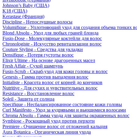
Johnson’s Baby (США)
K18 (США)
Kerastase (Франция)
Discipline - Непослушные волосы
Volumifique - Уплотняющий уход для создания объема тонких в
Blond Absolu - Уход для любых граней блонда
Fusio-Dose - Молекулярные коктейли для волос
Chronologiste - Искусство ревитализации волос
Couture Styling - Средства для укладки
Densifique - Потеря густоты волос
Elixir Ultime - На основе драгоценных масел
Fresh Affair - Сухой шампунь
Fusio-Scrub - Скраб-уход для кожи головы и волос
Genesis - Гамма против выпадения волос
Initialiste - Красота волос от корней до кончиков
Nutritive - Для сухих и чувствительных волос
Resistance - Восстановление волос
Soleil - Защита от солнца
Specifique - Несбалансированное состояние кожи головы
Curl Manifesto - Уход за кудрявыми и вьющимися волосами
Chroma Absolu - Гамма ухода для защиты окрашенных волос
Symbiose - Роскошный уход против перхоти
Premiere - Очищение волос от отложений кальция
Aura Botanica - Органическая линия ухода