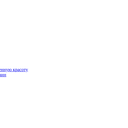
венную красоту
чин