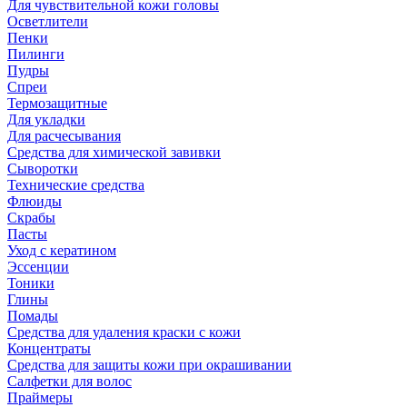
Для чувствительной кожи головы
Осветлители
Пенки
Пилинги
Пудры
Спреи
Термозащитные
Для укладки
Для расчесывания
Средства для химической завивки
Сыворотки
Технические средства
Флюиды
Скрабы
Пасты
Уход с кератином
Эссенции
Тоники
Глины
Помады
Средства для удаления краски с кожи
Концентраты
Средства для защиты кожи при окрашивании
Салфетки для волос
Праймеры