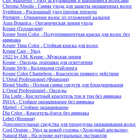
Curl Manifesto - Уход за кудрявыми и вьющимися волосами
Chroma Absolu - Гамма ухода для защиты окрашенных волос
Symbiose - Роскошный уход против перхоти
Premiere - Очищение волос от отложений кальция
Aura Botanica - Органическая линия ухода
Keune (Голландия)
Keune Semi Color - Полуперманентная краска для волос без
аммиака
Keune Tinta Color - Стойкая краска для волос
Keune Care - Уход
1922 by J.M. Keune - Мужская линия
Keune - Оксиды, порошки для осветления
Keune Style - Коллекция стайлинга
Keune Color Chameleon - Красители прямого действия
L'Oreal Professionnel (Франция)
Blond Studio - Полная гамма средств для блондирования
L'Oreal Professionnel - Оксиды
Dia Light - Кислотный краситель тон в тон без аммиака
INOA - Стойкое окрашивание без аммиака
Majirel - Стойкое окрашивание
Dia Color - Краситель-блеск без аммиака
Lebel (Япония)
Дополнительные средства для процедуры окрашивания волос
Cool Orange - Уход за кожей головы «Холодный апельсин»
Natural Hair - На основе натуральных экстрактов