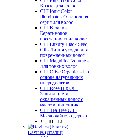
CHI Ionic Hair Color -
Краска для волос
CHI Ionic Color
Illuminate - Оттеночная
серия для волос
CHI Keratin -
Кератиновое
восстановление волос
CHI Luxury Black Seed
Oil - Линия уходов для
поврежденных волос
CHI Magnified Volume -
Для тонких волос
CHI Olive Organics - На
основе натуральных
ингредиентов
CHI Rose Hip Oil -
Защита цвета
окрашенных волос с
маслом шиповника
CHI Tea Tree Oil -
Масло чайного дерева
+ ЕЩЕ 13
Davines (Италия)