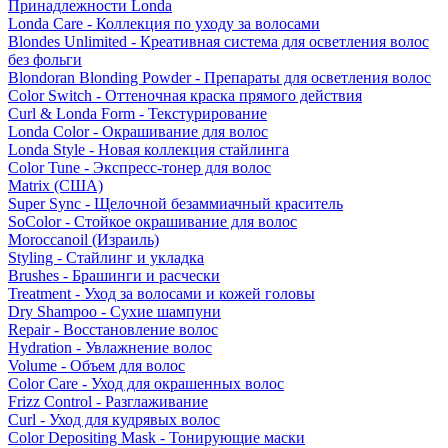
Принадлежности Londa
Londa Care - Коллекция по уходу за волосами
Blondes Unlimited - Креативная система для осветления волос
без фольги
Blondoran Blonding Powder - Препараты для осветления волос
Color Switch - Оттеночная краска прямого действия
Curl & Londa Form - Текстурирование
Londa Color - Окрашивание для волос
Londa Style - Новая коллекция стайлинга
Color Tune - Экспресс-тонер для волос
Matrix (США)
Super Sync - Щелочной безаммиачный краситель
SoColor - Стойкое окрашивание для волос
Moroccanoil (Израиль)
Styling - Стайлинг и укладка
Brushes - Брашинги и расчески
Treatment - Уход за волосами и кожей головы
Dry Shampoo - Сухие шампуни
Repair - Восстановление волос
Hydration - Увлажнение волос
Volume - Объем для волос
Color Care - Уход для окрашенных волос
Frizz Control - Разглаживание
Curl - Уход для кудрявых волос
Color Depositing Mask - Тонирующие маски