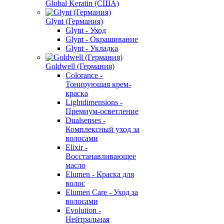
Global Keratin (США)
Glynt (Германия)
Glynt - Уход
Glynt - Окрашивание
Glynt - Укладка
Goldwell (Германия)
Colorance -
Тонирующая крем-
краска
Lightdimensions -
Премиум-осветление
Dualsenses -
Комплексный уход за
волосами
Elixir -
Восстанавливающее
масло
Elumen - Краска для
волос
Elumen Care - Уход за
волосами
Evolution -
Нейтральная