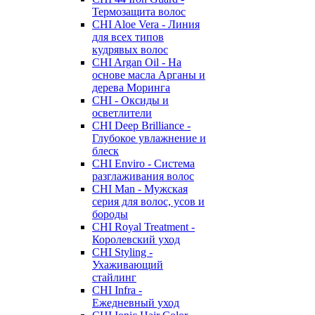
Термозащита волос
CHI Aloe Vera - Линия
для всех типов
кудрявых волос
CHI Argan Oil - На
основе масла Арганы и
дерева Моринга
CHI - Оксиды и
осветлители
CHI Deep Brilliance -
Глубокое увлажнение и
блеск
CHI Enviro - Система
разглаживания волос
CHI Man - Мужская
серия для волос, усов и
бороды
CHI Royal Treatment -
Королевский уход
CHI Styling -
Ухаживающий
стайлинг
CHI Infra -
Ежедневный уход