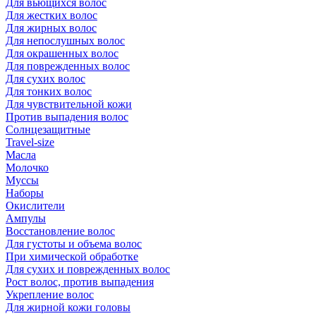
Для вьющихся волос
Для жестких волос
Для жирных волос
Для непослушных волос
Для окрашенных волос
Для поврежденных волос
Для сухих волос
Для тонких волос
Для чувствительной кожи
Против выпадения волос
Солнцезащитные
Travel-size
Масла
Молочко
Муссы
Наборы
Окислители
Ампулы
Восстановление волос
Для густоты и объема волос
При химической обработке
Для сухих и поврежденных волос
Рост волос, против выпадения
Укрепление волос
Для жирной кожи головы