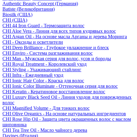
Authentic Beauty Concept (Германия)
Batiste (Великобритания)
Biosilk (США)
CHI (США)
CHI 44 Iron Guard - Термозащита волос
CHI Aloe Vera - Линия для всех типов кудрявых волос
CHI Argan Oil - На основе масла Арганы и дерева Моринга
CHI - Оксиды и осветлители
CHI Deep Brilliance - Глубокое увлажнение и блеск
CHI Enviro - Система разглаживания волос
CHI Man - Мужская серия для волос, усов и бороды
CHI Royal Treatment - Королевский уход
CHI Styling - Ухаживающий стайлинг
CHI Infra - Ежедневный уход
CHI Ionic Hair Color - Краска для волос
CHI Ionic Color Illuminate - Оттеночная серия для волос
CHI Keratin - Кератиновое восстановление волос
CHI Luxury Black Seed Oil - Линия уходов для поврежденных
волос
CHI Magnified Volume - Для тонких волос
CHI Olive Organics - На основе натуральных ингредиентов
CHI Rose Hip Oil - Защита цвета окрашенных волос с маслом
шиповника
CHI Tea Tree Oil - Масло чайного дерева
Davines (Италия)