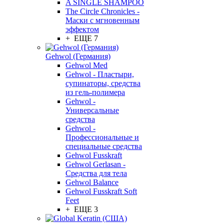
A SINGLE SHAMPOO
The Circle Chronicles -
Маски с мгновенным
эффектом
+ ЕЩЕ 7
Gehwol (Германия)
Gehwol Med
Gehwol - Пластыри,
супинаторы, средства
из гель-полимера
Gehwol -
Универсальные
средства
Gehwol -
Профессиональные и
специальные средства
Gehwol Fusskraft
Gehwol Gerlasan -
Средства для тела
Gehwol Balance
Gehwol Fusskraft Soft
Feet
+ ЕЩЕ 3