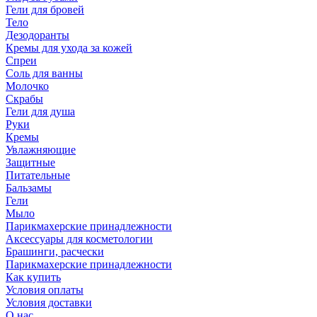
Гели для бровей
Тело
Дезодоранты
Кремы для ухода за кожей
Спреи
Соль для ванны
Молочко
Скрабы
Гели для душа
Руки
Кремы
Увлажняющие
Защитные
Питательные
Бальзамы
Гели
Мыло
Парикмахерские принадлежности
Аксессуары для косметологии
Брашинги, расчески
Парикмахерские принадлежности
Как купить
Условия оплаты
Условия доставки
О нас