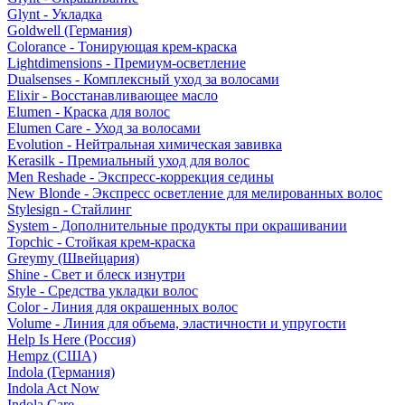
Glynt - Укладка
Goldwell (Германия)
Colorance - Тонирующая крем-краска
Lightdimensions - Премиум-осветление
Dualsenses - Комплексный уход за волосами
Elixir - Восстанавливающее масло
Elumen - Краска для волос
Elumen Care - Уход за волосами
Evolution - Нейтральная химическая завивка
Kerasilk - Премиальный уход для волос
Men Reshade - Экспресс-коррекция седины
New Blonde - Экспресс осветление для мелированных волос
Stylesign - Стайлинг
System - Дополнительные продукты при окрашивании
Topchic - Стойкая крем-краска
Greymy (Швейцария)
Shine - Свет и блеск изнутри
Style - Средства укладки волос
Color - Линия для окрашенных волос
Volume - Линия для объема, эластичности и упругости
Help Is Here (Россия)
Hempz (США)
Indola (Германия)
Indola Act Now
Indola Care