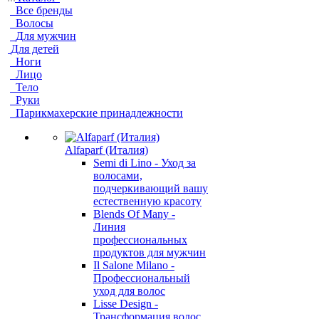
Все бренды
Волосы
Для мужчин
Для детей
Ноги
Лицо
Тело
Руки
Парикмахерские принадлежности
Alfaparf (Италия)
Semi di Lino - Уход за
волосами,
подчеркивающий вашу
естественную красоту
Blends Of Many -
Линия
профессиональных
продуктов для мужчин
Il Salone Milano -
Профессиональный
уход для волос
Lisse Design -
Трансформация волос