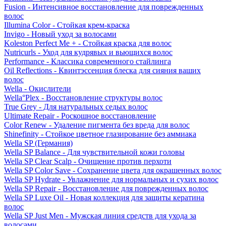
Fusion - Интенсивное восстановление для поврежденных
волос
Illumina Color - Стойкая крем-краска
Invigo - Новый уход за волосами
Koleston Perfect Me + - Стойкая краска для волос
Nutricurls - Уход для кудрявых и вьющихся волос
Performance - Классика современного стайлинга
Oil Reflections - Квинтэссенция блеска для сияния ваших
волос
Wella - Окислители
Wella°Plex - Восстановление структуры волос
True Grey - Для натуральных седых волос
Ultimate Repair - Роскошное восстановление
Color Renew - Удаление пигмента без вреда для волос
Shinefinity - Стойкое цветное глазирование без аммиака
Wella SP (Германия)
Wella SP Balance - Для чувствительной кожи головы
Wella SP Clear Scalp - Очищение против перхоти
Wella SP Color Save - Сохранение цвета для окрашенных волос
Wella SP Hydrate - Увлажнение для нормальных и сухих волос
Wella SP Repair - Восстановление для поврежденных волос
Wella SP Luxe Oil - Новая коллекция для защиты кератина
волос
Wella SP Just Men - Мужская линия средств для ухода за
волосами