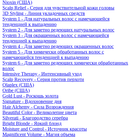
Nioxin (США)
Scalp Relief - Серия для чувствительной кожи головы
3D Styling - Линия укладочных средств
System 1 - Для натуральных волос с намечающейся
тенденцией к выпадению
System 2 - Для заметно редеющих натуральных волос
System 3 - Для окрашенных волос с намечающейся
тенденцией к выпадению
System 4 - Для заметно редеющих окрашенных волос
System 5 - Для химически обработанных волос с
намечающейся тенденцией к выпадению
System 6 - Для заметно редеющих химически обработанных
волос
Intensive Therapy - Интенсивный уход
Scalp Recovery - Серия против перхоти
Olaplex (США)
Oribe (США)
Gold Lust - Роскошь золота
Signature - Вдохновение дня
Hair Alchemy - Сила Возрождения
Beautiful Color - Великолепие цвета
Silverati - Благородство серебра
Bright Blonde - Яркий блонд
Moisture and Control - Источник красоты
Magnificent Volume - Магия объема