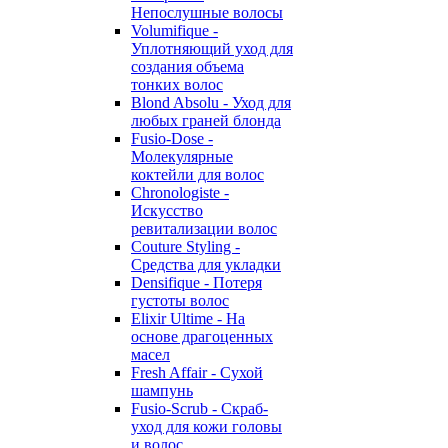
Непослушные волосы
Volumifique -
Уплотняющий уход для
создания объема
тонких волос
Blond Absolu - Уход для
любых граней блонда
Fusio-Dose -
Молекулярные
коктейли для волос
Chronologiste -
Искусство
ревитализации волос
Couture Styling -
Средства для укладки
Densifique - Потеря
густоты волос
Elixir Ultime - На
основе драгоценных
масел
Fresh Affair - Сухой
шампунь
Fusio-Scrub - Скраб-
уход для кожи головы
и волос