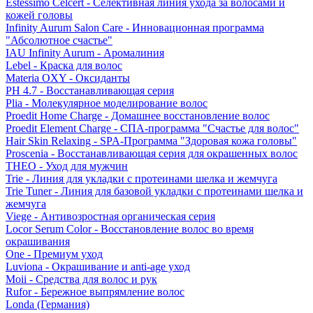
Estessimo Celcert - Селективная линия ухода за волосами и
кожей головы
Infinity Aurum Salon Care - Инновационная программа
"Абсолютное счастье"
IAU Infinity Aurum - Аромалиния
Lebel - Краска для волос
Materia OXY - Оксиданты
PH 4.7 - Восстанавливающая серия
Plia - Молекулярное моделирование волос
Proedit Home Charge - Домашнее восстановление волос
Proedit Element Charge - СПА-программа "Счастье для волос"
Hair Skin Relaxing - SPA-Программа "Здоровая кожа головы"
Proscenia - Восстанавливающая серия для окрашенных волос
THEO - Уход для мужчин
Trie - Линия для укладки с протеинами шелка и жемчуга
Trie Tuner - Линия для базовой укладки с протеинами шелка и
жемчуга
Viege - Антивозростная органическая серия
Locor Serum Color - Восстановление волос во время
окрашивания
One - Премиум уход
Luviona - Окрашивание и anti-age уход
Moii - Средства для волос и рук
Rufor - Бережное выпрямление волос
Londa (Германия)