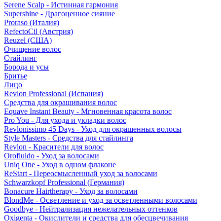
Serene Scalp - Истинная гармония
Supershine - Драгоценное сияние
Proraso (Италия)
RefectoCil (Австрия)
Reuzel (США)
Очищение волос
Стайлинг
Борода и усы
Бритье
Лицо
Revlon Professional (Испания)
Средства для окрашивания волос
Equave Instant Beauty - Мгновенная красота волос
Pro You - Для ухода и укладки волос
Revlonissimo 45 Days - Уход для окрашенных волосы
Style Masters - Средства для стайлинга
Revlon - Красители для волос
Orofluido - Уход за волосами
Uniq One - Уход в одном флаконе
ReStart - Переосмысленный уход за волосами
Schwarzkopf Professional (Германия)
Bonacure Hairtherapy - Уход за волосами
BlondMe - Осветление и уход за осветленными волосами
Goodbye - Нейтрализация нежелательных оттенков
Oxigenta - Окислители и средства для обесцвечивания