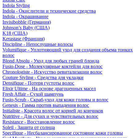
Indola Styling
Indola - Окислители и технические средства
Indola - Окрашивание
Invisibobble (Германия)
Johnson’s Baby (США)
K18 (США)
Kerastase (Франция)
Discipline - Непослушные волосы
Volumifique - Уплотняющий уход для создания объема тонких
волос
Blond Absolu - Уход для любых граней блонда
Fusio-Dose - Молекулярные коктейли для волос
Chronologiste - Искусство ревитализации волос
Couture Styling - Средства для укладки
Densifique - Потеря густоты волос
Elixir Ultime - На основе драгоценных масел
Fresh Affair - Сухой шампунь
Fusio-Scrub - Скраб-уход для кожи головы и волос
Genesis - Гамма против выпадения волос
Initialiste - Красота волос от корней до кончиков
Nutritive - Для сухих и чувствительных волос
Resistance - Восстановление волос
Soleil - Защита от солнца
Specifique - Несбалансированное состояние кожи головы