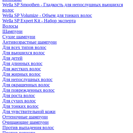
Wella SP Smoothen - Гладкость для непослушных вьющихся
волос
Wella SP Volumize - Объем для тонких волос
Wella SP Expert Kit - Набор эксперта
Волосы
Шампуни
Сухие шампуни
Антивозрастные шампуни
Для всех типов волос
Для вьющихся волос
Для детей
Для длинных волос
Для жестких волос
Для жирных волос
Для непослушных волос
Для окрашенных волос
Для поврежденных волос
Для роста волос
Для сухих волос
Для тонких волос
Для чувствительной кожи
Оттеночные шампуни
Очищающие шампуни
Против выпадения волос
Против перхоти