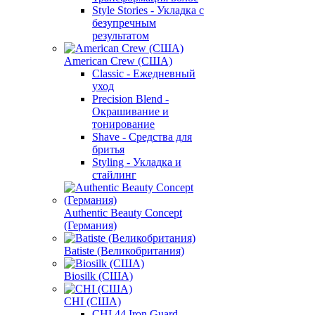
Style Stories - Укладка с
безупречным
результатом
American Crew (США)
Classic - Ежедневный
уход
Precision Blend -
Окрашивание и
тонирование
Shave - Средства для
бритья
Styling - Укладка и
стайлинг
Authentic Beauty Concept
(Германия)
Batiste (Великобритания)
Biosilk (США)
CHI (США)
CHI 44 Iron Guard -