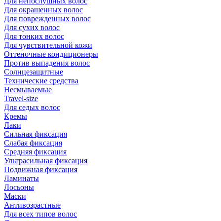
Для непослушных волос
Для окрашенных волос
Для поврежденных волос
Для сухих волос
Для тонких волос
Для чувствительной кожи
Оттеночные кондиционеры
Против выпадения волос
Солнцезащитные
Технические средства
Несмываемые
Travel-size
Для седых волос
Кремы
Лаки
Сильная фиксация
Слабая фиксация
Средняя фиксация
Ультрасильная фиксация
Подвижная фиксация
Ламинаты
Лосьоны
Маски
Антивозрастные
Для всех типов волос