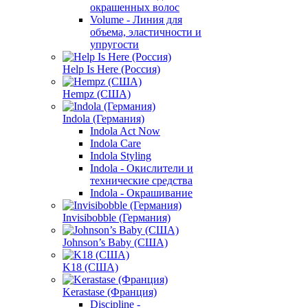
окрашенных волос
Volume - Линия для
объема, эластичности и
упругости
Help Is Here (Россия)
Hempz (США)
Indola (Германия)
Indola Act Now
Indola Care
Indola Styling
Indola - Окислители и
технические средства
Indola - Окрашивание
Invisibobble (Германия)
Johnson’s Baby (США)
K18 (США)
Kerastase (Франция)
Discipline -