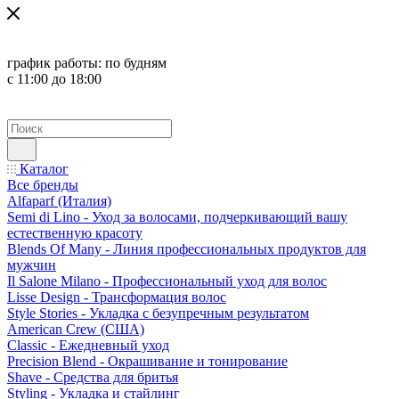
график работы:
по будням
с 11:00 до 18:00
Каталог
Все бренды
Alfaparf (Италия)
Semi di Lino - Уход за волосами, подчеркивающий вашу
естественную красоту
Blends Of Many - Линия профессиональных продуктов для
мужчин
Il Salone Milano - Профессиональный уход для волос
Lisse Design - Трансформация волос
Style Stories - Укладка с безупречным результатом
American Crew (США)
Classic - Ежедневный уход
Precision Blend - Окрашивание и тонирование
Shave - Средства для бритья
Styling - Укладка и стайлинг