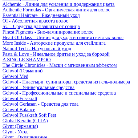
Alchemic - Линия для усиления и поддержания цвета
Authentic Formulas - Органическая линия для волос
Essential Haircare - Eжедневный уход
OI - Абсолютная красота волос
SU - Средства для защиты от солнца
Finest Pigments - Био-ламинирование волос
Heart Of Glass – Линия для ухода и сияния светлых волос
More Inside - Авторские продукты для стайлинга
Natural Tech - Натуральный уход
Pasta & Love - Идеальное бритье и уход за бородой
A SINGLE SHAMPOO
The Circle Chronicles - Маски с мгновенным эффектом
Gehwol (Германия)
Gehwol Med
Gehwol - Пластыри, супинаторы, средства из гель-полимера
Gehwol - Универсальные средства
Gehwol - Профессиональные и специальные средства
Gehwol Fusskraft
Gehwol Gerlasan - Средства для тела
Gehwol Balance
Gehwol Fusskraft Soft Feet
Global Keratin (США)
Glynt (Германия)
Glynt - Уход
Glynt - Окрашивание