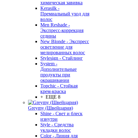
химическая завивка
Kerasilk -
Премиальный уход для
волос
Men Reshade -
Экспресс-коррекция
седины
New Blonde - Экспресс
осветление для
мелированных волос
Stylesign - Стайлинг
System -
Дополнительные
продукты при
окрашивании
Topchic - Стойкая
крем-краска
+ ЕЩЕ 8
Greymy (Швейцария)
Shine - Свет и блеск
изнутри
Style - Средства
укладки волос
Color - Линия для