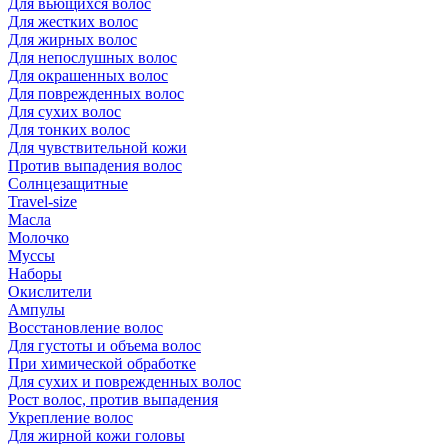
Для вьющихся волос
Для жестких волос
Для жирных волос
Для непослушных волос
Для окрашенных волос
Для поврежденных волос
Для сухих волос
Для тонких волос
Для чувствительной кожи
Против выпадения волос
Солнцезащитные
Travel-size
Масла
Молочко
Муссы
Наборы
Окислители
Ампулы
Восстановление волос
Для густоты и объема волос
При химической обработке
Для сухих и поврежденных волос
Рост волос, против выпадения
Укрепление волос
Для жирной кожи головы