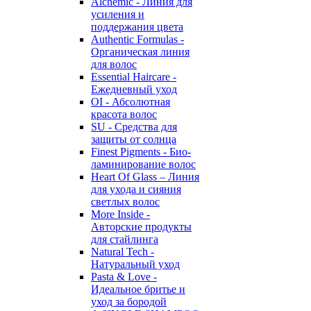
Alchemic - Линия для
усиления и
поддержания цвета
Authentic Formulas -
Органическая линия
для волос
Essential Haircare -
Eжедневный уход
OI - Абсолютная
красота волос
SU - Средства для
защиты от солнца
Finest Pigments - Био-
ламинирование волос
Heart Of Glass – Линия
для ухода и сияния
светлых волос
More Inside -
Авторские продукты
для стайлинга
Natural Tech -
Натуральный уход
Pasta & Love -
Идеальное бритье и
уход за бородой