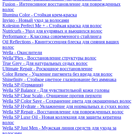
Fusion - Интенсивное восстановление для поврежденных
волос
Illumina Color - Стойкая крем-краска
Invigo - Новый уход за волосами
Koleston Perfect Me + - Стойкая краска для волос
Nutricurls - Уход для кудрявых и вьющихся волос
Performance - Классика современного стайлинга
Oil Reflections - Квинтэссенция блеска для сияния ваших
волос
Wella - Окислители
Wella°Plex - Восстановление структуры волос
True Grey - Для натуральных седых волос
Ultimate Repair - Роскошное восстановление
Color Renew - Удаление пигмента без вреда для волос
Shinefinity - Стойкое цветное глазирование без аммиака
Wella SP (Германия)
Wella SP Balance - Для чувствительной кожи головы
Wella SP Clear Scalp - Очищение против перхоти
Wella SP Color Save - Сохранение цвета для окрашенных волос
Wella SP Hydrate - Увлажнение для нормальных и сухих волос
Wella SP Repair - Восстановление для поврежденных волос
Wella SP Luxe Oil - Новая коллекция для защиты кератина
волос
Wella SP Just Men - Мужская линия средств для ухода за
волосами