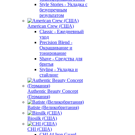
Style Stories - Укладка с
безупречным
результатом
American Crew (США)
Classic - Ежедневный
уход
Precision Blend -
Окрашивание и
тонирование
Shave - Средства для
бритья
Styling - Укладка и
стайлинг
Authentic Beauty Concept
(Германия)
Batiste (Великобритания)
Biosilk (США)
CHI (США)
CHI 44 Iron Guard -