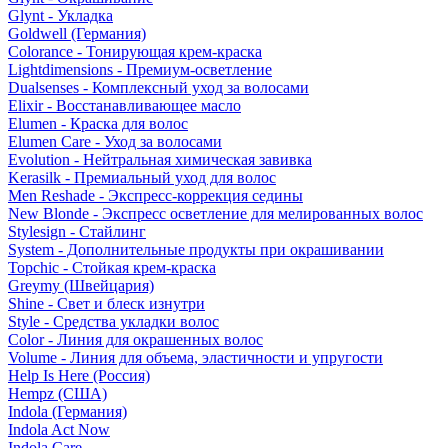
Glynt - Укладка
Goldwell (Германия)
Colorance - Тонирующая крем-краска
Lightdimensions - Премиум-осветление
Dualsenses - Комплексный уход за волосами
Elixir - Восстанавливающее масло
Elumen - Краска для волос
Elumen Care - Уход за волосами
Evolution - Нейтральная химическая завивка
Kerasilk - Премиальный уход для волос
Men Reshade - Экспресс-коррекция седины
New Blonde - Экспресс осветление для мелированных волос
Stylesign - Стайлинг
System - Дополнительные продукты при окрашивании
Topchic - Стойкая крем-краска
Greymy (Швейцария)
Shine - Свет и блеск изнутри
Style - Средства укладки волос
Color - Линия для окрашенных волос
Volume - Линия для объема, эластичности и упругости
Help Is Here (Россия)
Hempz (США)
Indola (Германия)
Indola Act Now
Indola Care