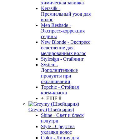
химическая завивка
Kerasilk -
Премиальный уход для
волос
Men Reshade -
Экспресс-коррекция
седины
New Blonde - Экспресс
осветление для
мелированных волос
Stylesign - Стайлинг
System -
Дополнительные
продукты при
окрашивании
Topchic - Стойкая
крем-краска
+ ЕЩЕ 8
Greymy (Швейцария)
Shine - Свет и блеск
изнутри
Style - Средства
укладки волос
Color - Линия для