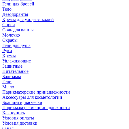
Гели для бровей
Тело
Дезодоранты
Кремы для ухода за кожей
Спреи
Соль для ванны
Молочко
Скрабы
Гели для душа
Руки
Кремы
Увлажняющие
Защитные
Питательные
Бальзамы
Гели
Мыло
Парикмахерские принадлежности
Аксессуары для косметологии
Брашинги, расчески
Парикмахерские принадлежности
Как купить
Условия оплаты
Условия доставки
О нас