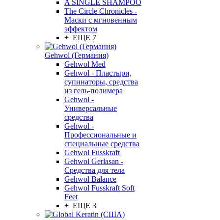
A SINGLE SHAMPOO
The Circle Chronicles -
Маски с мгновенным
эффектом
+ ЕЩЕ 7
Gehwol (Германия)
Gehwol Med
Gehwol - Пластыри,
супинаторы, средства
из гель-полимера
Gehwol -
Универсальные
средства
Gehwol -
Профессиональные и
специальные средства
Gehwol Fusskraft
Gehwol Gerlasan -
Средства для тела
Gehwol Balance
Gehwol Fusskraft Soft
Feet
+ ЕЩЕ 3