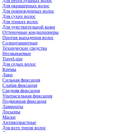
Для непослушных волос
Для окрашенных волос
Для поврежденных волос
Для сухих волос
Для тонких волос
Для чувствительной кожи
Оттеночные кондиционеры
Против выпадения волос
Солнцезащитные
Технические средства
Несмываемые
Travel-size
Для седых волос
Кремы
Лаки
Сильная фиксация
Слабая фиксация
Средняя фиксация
Ультрасильная фиксация
Подвижная фиксация
Ламинаты
Лосьоны
Маски
Антивозрастные
Для всех типов волос