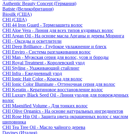
Authentic Beauty Concept (Германия)
Batiste (Великобритания)
Biosilk (США)
CHI (США)
CHI 44 Iron Guard - Термозащита волос
CHI Aloe Vera - Линия для всех типов кудрявых волос
CHI Argan Oil - На основе масла Арганы и дерева Моринга
CHI - Оксиды и осветлители
CHI Deep Brilliance - Глубокое увлажнение и блеск
CHI Enviro - Система разглаживания волос
CHI Man - Мужская серия для волос, усов и бороды
CHI Royal Treatment - Королевский уход
CHI Styling - Ухаживающий стайлинг
CHI Infra - Ежедневный уход
CHI Ionic Hair Color - Краска для волос
CHI Ionic Color Illuminate - Оттеночная серия для волос
CHI Keratin - Кератиновое восстановление волос
CHI Luxury Black Seed Oil - Линия уходов для поврежденных
волос
CHI Magnified Volume - Для тонких волос
CHI Olive Organics - На основе натуральных ингредиентов
CHI Rose Hip Oil - Защита цвета окрашенных волос с маслом
шиповника
CHI Tea Tree Oil - Масло чайного дерева
Davines (Италия)