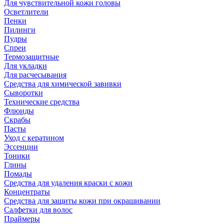
Для чувствительной кожи головы
Осветлители
Пенки
Пилинги
Пудры
Спреи
Термозащитные
Для укладки
Для расчесывания
Средства для химической завивки
Сыворотки
Технические средства
Флюиды
Скрабы
Пасты
Уход с кератином
Эссенции
Тоники
Глины
Помады
Средства для удаления краски с кожи
Концентраты
Средства для защиты кожи при окрашивании
Салфетки для волос
Праймеры