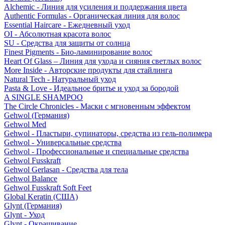
Alchemic - Линия для усиления и поддержания цвета
Authentic Formulas - Органическая линия для волос
Essential Haircare - Eжедневный уход
OI - Абсолютная красота волос
SU - Средства для защиты от солнца
Finest Pigments - Био-ламинирование волос
Heart Of Glass – Линия для ухода и сияния светлых волос
More Inside - Авторские продукты для стайлинга
Natural Tech - Натуральный уход
Pasta & Love - Идеальное бритье и уход за бородой
A SINGLE SHAMPOO
The Circle Chronicles - Маски с мгновенным эффектом
Gehwol (Германия)
Gehwol Med
Gehwol - Пластыри, супинаторы, средства из гель-полимера
Gehwol - Универсальные средства
Gehwol - Профессиональные и специальные средства
Gehwol Fusskraft
Gehwol Gerlasan - Средства для тела
Gehwol Balance
Gehwol Fusskraft Soft Feet
Global Keratin (США)
Glynt (Германия)
Glynt - Уход
Glynt - Окрашивание