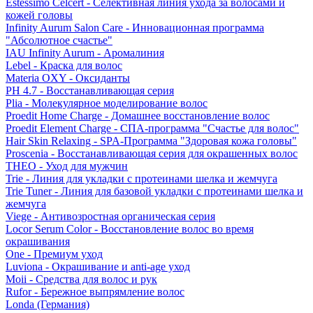
Estessimo Celcert - Селективная линия ухода за волосами и
кожей головы
Infinity Aurum Salon Care - Инновационная программа
"Абсолютное счастье"
IAU Infinity Aurum - Аромалиния
Lebel - Краска для волос
Materia OXY - Оксиданты
PH 4.7 - Восстанавливающая серия
Plia - Молекулярное моделирование волос
Proedit Home Charge - Домашнее восстановление волос
Proedit Element Charge - СПА-программа "Счастье для волос"
Hair Skin Relaxing - SPA-Программа "Здоровая кожа головы"
Proscenia - Восстанавливающая серия для окрашенных волос
THEO - Уход для мужчин
Trie - Линия для укладки с протеинами шелка и жемчуга
Trie Tuner - Линия для базовой укладки с протеинами шелка и
жемчуга
Viege - Антивозростная органическая серия
Locor Serum Color - Восстановление волос во время
окрашивания
One - Премиум уход
Luviona - Окрашивание и anti-age уход
Moii - Средства для волос и рук
Rufor - Бережное выпрямление волос
Londa (Германия)