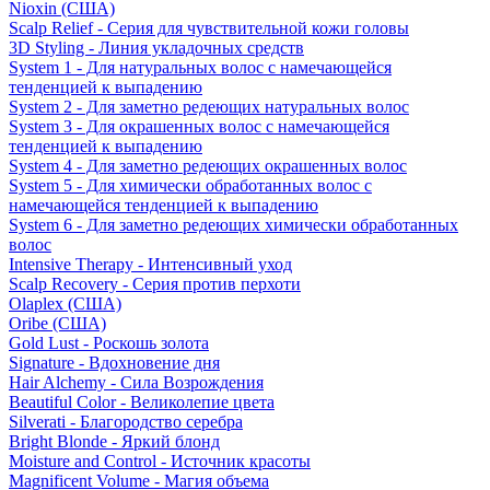
Nioxin (США)
Scalp Relief - Серия для чувствительной кожи головы
3D Styling - Линия укладочных средств
System 1 - Для натуральных волос с намечающейся
тенденцией к выпадению
System 2 - Для заметно редеющих натуральных волос
System 3 - Для окрашенных волос с намечающейся
тенденцией к выпадению
System 4 - Для заметно редеющих окрашенных волос
System 5 - Для химически обработанных волос с
намечающейся тенденцией к выпадению
System 6 - Для заметно редеющих химически обработанных
волос
Intensive Therapy - Интенсивный уход
Scalp Recovery - Серия против перхоти
Olaplex (США)
Oribe (США)
Gold Lust - Роскошь золота
Signature - Вдохновение дня
Hair Alchemy - Сила Возрождения
Beautiful Color - Великолепие цвета
Silverati - Благородство серебра
Bright Blonde - Яркий блонд
Moisture and Control - Источник красоты
Magnificent Volume - Магия объема