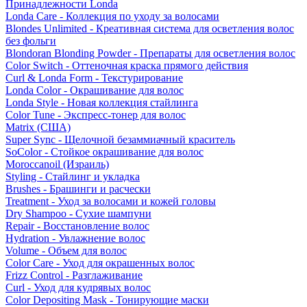
Принадлежности Londa
Londa Care - Коллекция по уходу за волосами
Blondes Unlimited - Креативная система для осветления волос
без фольги
Blondoran Blonding Powder - Препараты для осветления волос
Color Switch - Оттеночная краска прямого действия
Curl & Londa Form - Текстурирование
Londa Color - Окрашивание для волос
Londa Style - Новая коллекция стайлинга
Color Tune - Экспресс-тонер для волос
Matrix (США)
Super Sync - Щелочной безаммиачный краситель
SoColor - Стойкое окрашивание для волос
Moroccanoil (Израиль)
Styling - Стайлинг и укладка
Brushes - Брашинги и расчески
Treatment - Уход за волосами и кожей головы
Dry Shampoo - Сухие шампуни
Repair - Восстановление волос
Hydration - Увлажнение волос
Volume - Объем для волос
Color Care - Уход для окрашенных волос
Frizz Control - Разглаживание
Curl - Уход для кудрявых волос
Color Depositing Mask - Тонирующие маски