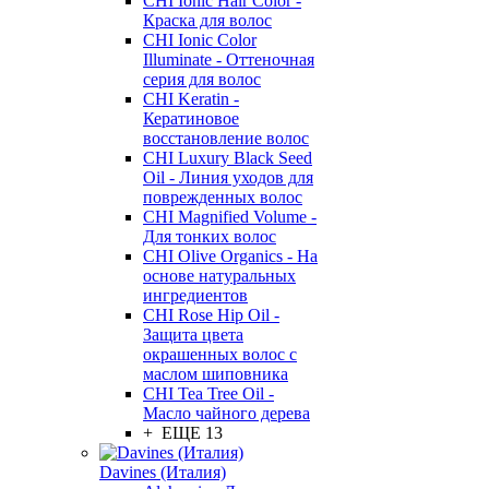
CHI Ionic Hair Color -
Краска для волос
CHI Ionic Color
Illuminate - Оттеночная
серия для волос
CHI Keratin -
Кератиновое
восстановление волос
CHI Luxury Black Seed
Oil - Линия уходов для
поврежденных волос
CHI Magnified Volume -
Для тонких волос
CHI Olive Organics - На
основе натуральных
ингредиентов
CHI Rose Hip Oil -
Защита цвета
окрашенных волос с
маслом шиповника
CHI Tea Tree Oil -
Масло чайного дерева
+ ЕЩЕ 13
Davines (Италия)