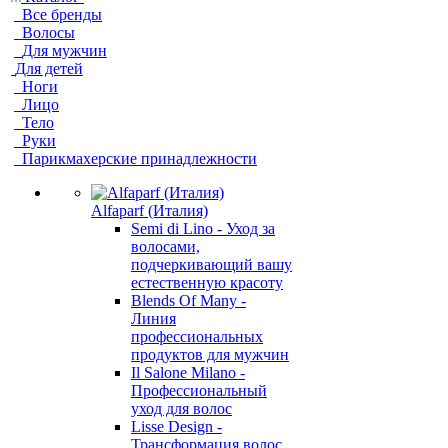
Все бренды
Волосы
Для мужчин
Для детей
Ноги
Лицо
Тело
Руки
Парикмахерские принадлежности
Alfaparf (Италия)
Semi di Lino - Уход за
волосами,
подчеркивающий вашу
естественную красоту
Blends Of Many -
Линия
профессиональных
продуктов для мужчин
Il Salone Milano -
Профессиональный
уход для волос
Lisse Design -
Трансформация волос