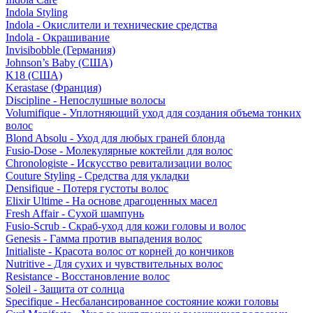
Indola Styling
Indola - Окислители и технические средства
Indola - Окрашивание
Invisibobble (Германия)
Johnson’s Baby (США)
K18 (США)
Kerastase (Франция)
Discipline - Непослушные волосы
Volumifique - Уплотняющий уход для создания объема тонких
волос
Blond Absolu - Уход для любых граней блонда
Fusio-Dose - Молекулярные коктейли для волос
Chronologiste - Искусство ревитализации волос
Couture Styling - Средства для укладки
Densifique - Потеря густоты волос
Elixir Ultime - На основе драгоценных масел
Fresh Affair - Сухой шампунь
Fusio-Scrub - Скраб-уход для кожи головы и волос
Genesis - Гамма против выпадения волос
Initialiste - Красота волос от корней до кончиков
Nutritive - Для сухих и чувствительных волос
Resistance - Восстановление волос
Soleil - Защита от солнца
Specifique - Несбалансированное состояние кожи головы