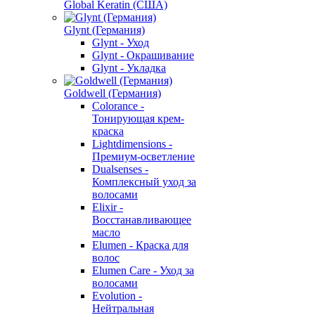
Global Keratin (США)
Glynt (Германия)
Glynt - Уход
Glynt - Окрашивание
Glynt - Укладка
Goldwell (Германия)
Colorance -
Тонирующая крем-
краска
Lightdimensions -
Премиум-осветление
Dualsenses -
Комплексный уход за
волосами
Elixir -
Восстанавливающее
масло
Elumen - Краска для
волос
Elumen Care - Уход за
волосами
Evolution -
Нейтральная