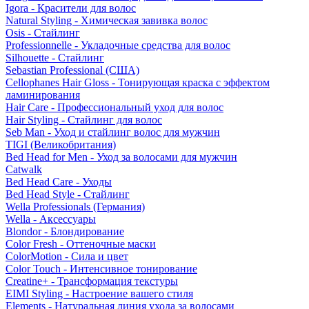
Igora - Красители для волос
Natural Styling - Химическая завивка волос
Osis - Стайлинг
Professionnelle - Укладочные средства для волос
Silhouette - Стайлинг
Sebastian Professional (США)
Cellophanes Hair Gloss - Тонирующая краска с эффектом
ламинирования
Hair Care - Профессиональный уход для волос
Hair Styling - Стайлинг для волос
Seb Man - Уход и стайлинг волос для мужчин
TIGI (Великобритания)
Bed Head for Men - Уход за волосами для мужчин
Catwalk
Bed Head Care - Уходы
Bed Head Style - Стайлинг
Wella Professionals (Германия)
Wella - Аксессуары
Blondor - Блондирование
Color Fresh - Оттеночные маски
ColorMotion - Сила и цвет
Color Touch - Интенсивное тонирование
Creatine+ - Трансформация текстуры
EIMI Styling - Настроение вашего стиля
Elements - Натуральная линия ухода за волосами