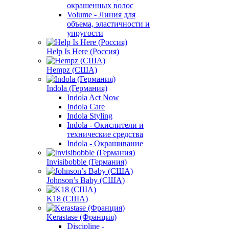
окрашенных волос
Volume - Линия для
объема, эластичности и
упругости
Help Is Here (Россия)
Hempz (США)
Indola (Германия)
Indola Act Now
Indola Care
Indola Styling
Indola - Окислители и
технические средства
Indola - Окрашивание
Invisibobble (Германия)
Johnson’s Baby (США)
K18 (США)
Kerastase (Франция)
Discipline -