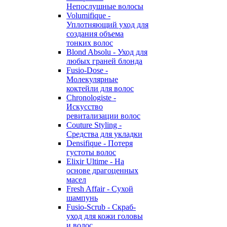
Непослушные волосы
Volumifique -
Уплотняющий уход для
создания объема
тонких волос
Blond Absolu - Уход для
любых граней блонда
Fusio-Dose -
Молекулярные
коктейли для волос
Chronologiste -
Искусство
ревитализации волос
Couture Styling -
Средства для укладки
Densifique - Потеря
густоты волос
Elixir Ultime - На
основе драгоценных
масел
Fresh Affair - Сухой
шампунь
Fusio-Scrub - Скраб-
уход для кожи головы
и волос