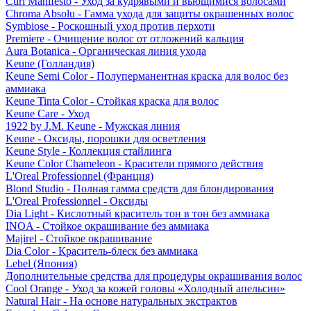
Curl Manifesto - Уход за кудрявыми и вьющимися волосами
Chroma Absolu - Гамма ухода для защиты окрашенных волос
Symbiose - Роскошный уход против перхоти
Premiere - Очищение волос от отложений кальция
Aura Botanica - Органическая линия ухода
Keune (Голландия)
Keune Semi Color - Полуперманентная краска для волос без
аммиака
Keune Tinta Color - Стойкая краска для волос
Keune Care - Уход
1922 by J.M. Keune - Мужская линия
Keune - Оксиды, порошки для осветления
Keune Style - Коллекция стайлинга
Keune Color Chameleon - Красители прямого действия
L'Oreal Professionnel (Франция)
Blond Studio - Полная гамма средств для блондирования
L'Oreal Professionnel - Оксиды
Dia Light - Кислотный краситель тон в тон без аммиака
INOA - Стойкое окрашивание без аммиака
Majirel - Стойкое окрашивание
Dia Color - Краситель-блеск без аммиака
Lebel (Япония)
Дополнительные средства для процедуры окрашивания волос
Cool Orange - Уход за кожей головы «Холодный апельсин»
Natural Hair - На основе натуральных экстрактов