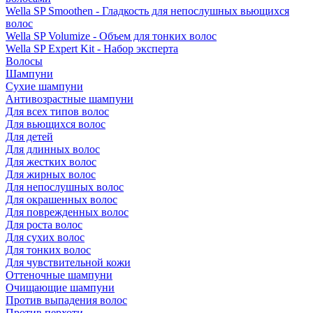
Wella SP Smoothen - Гладкость для непослушных вьющихся
волос
Wella SP Volumize - Объем для тонких волос
Wella SP Expert Kit - Набор эксперта
Волосы
Шампуни
Сухие шампуни
Антивозрастные шампуни
Для всех типов волос
Для вьющихся волос
Для детей
Для длинных волос
Для жестких волос
Для жирных волос
Для непослушных волос
Для окрашенных волос
Для поврежденных волос
Для роста волос
Для сухих волос
Для тонких волос
Для чувствительной кожи
Оттеночные шампуни
Очищающие шампуни
Против выпадения волос
Против перхоти