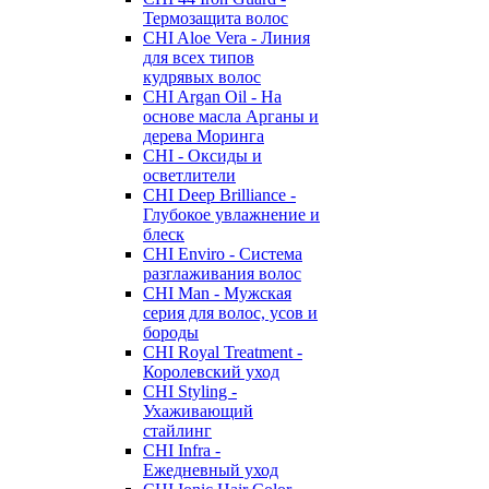
Термозащита волос
CHI Aloe Vera - Линия
для всех типов
кудрявых волос
CHI Argan Oil - На
основе масла Арганы и
дерева Моринга
CHI - Оксиды и
осветлители
CHI Deep Brilliance -
Глубокое увлажнение и
блеск
CHI Enviro - Система
разглаживания волос
CHI Man - Мужская
серия для волос, усов и
бороды
CHI Royal Treatment -
Королевский уход
CHI Styling -
Ухаживающий
стайлинг
CHI Infra -
Ежедневный уход