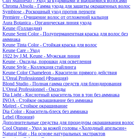
Curl Manifesto - Уход за кудрявыми и вьющимися волосами
Chroma Absolu - Гамма ухода для защиты окрашенных волос
Symbiose - Роскошный уход против перхоти
Premiere - Очищение волос от отложений кальция
Aura Botanica - Органическая линия ухода
Keune (Голландия)
Keune Semi Color - Полуперманентная краска для волос без
аммиака
Keune Tinta Color - Стойкая краска для волос
Keune Care - Уход
1922 by J.M. Keune - Мужская линия
Keune - Оксиды, порошки для осветления
Keune Style - Коллекция стайлинга
Keune Color Chameleon - Красители прямого действия
L'Oreal Professionnel (Франция)
Blond Studio - Полная гамма средств для блондирования
L'Oreal Professionnel - Оксиды
Dia Light - Кислотный краситель тон в тон без аммиака
INOA - Стойкое окрашивание без аммиака
Majirel - Стойкое окрашивание
Dia Color - Краситель-блеск без аммиака
Lebel (Япония)
Дополнительные средства для процедуры окрашивания волос
Cool Orange - Уход за кожей головы «Холодный апельсин»
Natural Hair - На основе натуральных экстрактов