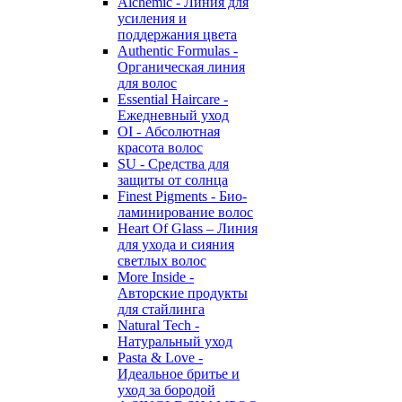
Alchemic - Линия для
усиления и
поддержания цвета
Authentic Formulas -
Органическая линия
для волос
Essential Haircare -
Eжедневный уход
OI - Абсолютная
красота волос
SU - Средства для
защиты от солнца
Finest Pigments - Био-
ламинирование волос
Heart Of Glass – Линия
для ухода и сияния
светлых волос
More Inside -
Авторские продукты
для стайлинга
Natural Tech -
Натуральный уход
Pasta & Love -
Идеальное бритье и
уход за бородой