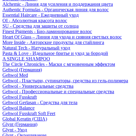
Alchemic - Линия для усиления и поддержания цвета
Authentic Formulas - Органическая линия для волос
Essential Haircare - Eжедневный уход
OI - Абсолютная красота волос
SU - Средства для защиты от солнца
Finest Pigments - Био-ламинирование волос
Heart Of Glass – Линия для ухода и сияния светлых волос
More Inside - Авторские продукты для стайлинга
Natural Tech - Натуральный уход
Pasta & Love - Идеальное бритье и уход за бородой
A SINGLE SHAMPOO
The Circle Chronicles - Маски с мгновенным эффектом
Gehwol (Германия)
Gehwol Med
Gehwol - Пластыри, супинаторы, средства из гель-полимера
Gehwol - Универсальные средства
Gehwol - Профессиональные и специальные средства
Gehwol Fusskraft
Gehwol Gerlasan - Средства для тела
Gehwol Balance
Gehwol Fusskraft Soft Feet
Global Keratin (США)
Glynt (Германия)
Glynt - Уход
Glynt - Окрашивание