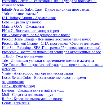
Estessimo Celcert - Селективная линия ухода за волосами и
кожей головы
Infinity Aurum Salon Care - Инновационная программа
"Абсолютное счастье"
IAU Infinity Aurum - Аромалиния
Lebel - Краска для волос
Materia OXY - Оксиданты
PH 4.7 - Восстанавливающая серия
Plia - Молекулярное моделирование волос
Proedit Home Charge - Домашнее восстановление волос
Proedit Element Charge - СПА-программа "Счастье для волос"
Hair Skin Relaxing - SPA-Программа "Здоровая кожа головы"
Proscenia - Восстанавливающая серия для окрашенных волос
THEO - Уход для мужчин
Trie - Линия для укладки с протеинами шелка и жемчуга
Trie Tuner - Линия для базовой укладки с протеинами шелка и
жемчуга
Viege - Антивозростная органическая серия
Locor Serum Color - Восстановление волос во время
окрашивания
One - Премиум уход
Luviona - Окрашивание и anti-age уход
Moii - Средства для волос и рук
Rufor - Бережное выпрямление волос
Londa (Германия)