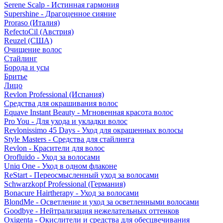
Serene Scalp - Истинная гармония
Supershine - Драгоценное сияние
Proraso (Италия)
RefectoCil (Австрия)
Reuzel (США)
Очищение волос
Стайлинг
Борода и усы
Бритье
Лицо
Revlon Professional (Испания)
Средства для окрашивания волос
Equave Instant Beauty - Мгновенная красота волос
Pro You - Для ухода и укладки волос
Revlonissimo 45 Days - Уход для окрашенных волосы
Style Masters - Средства для стайлинга
Revlon - Красители для волос
Orofluido - Уход за волосами
Uniq One - Уход в одном флаконе
ReStart - Переосмысленный уход за волосами
Schwarzkopf Professional (Германия)
Bonacure Hairtherapy - Уход за волосами
BlondMe - Осветление и уход за осветленными волосами
Goodbye - Нейтрализация нежелательных оттенков
Oxigenta - Окислители и средства для обесцвечивания