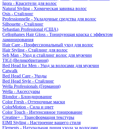
Igora - Красители для волос
Natural Styling - Химическая завивка волос
Osis - Стайлинг
Professionnelle - Укладочные средства для волос
Silhouette - Стайлинг
Sebastian Professional (США)
Cellophanes Hair Gloss - Тонирующая краска с эффектом
ламинирования
Hair Care - Профессиональный уход для волос
Hair Styling - Стайлинг для волос
Seb Man - Уход и стайлинг волос для мужчин
TIGI (Великобритания)
Bed Head for Men - Уход за волосами для мужчин
Catwalk
Bed Head Care - Уходы
Bed Head Style - Стайлинг
Wella Professionals (Германия)
Wella - Аксессуары
Blondor - Блондирование
Color Fresh - Оттеночные маски
ColorMotion - Сила и цвет
Color Touch - Интенсивное тонирование
Creatine+ - Трансформация текстуры
EIMI Styling - Настроение вашего стиля
Elements - Натуральная линия ухода за волосами