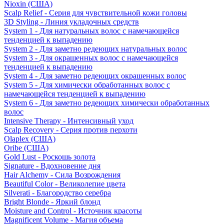
Nioxin (США)
Scalp Relief - Серия для чувствительной кожи головы
3D Styling - Линия укладочных средств
System 1 - Для натуральных волос с намечающейся
тенденцией к выпадению
System 2 - Для заметно редеющих натуральных волос
System 3 - Для окрашенных волос с намечающейся
тенденцией к выпадению
System 4 - Для заметно редеющих окрашенных волос
System 5 - Для химически обработанных волос с
намечающейся тенденцией к выпадению
System 6 - Для заметно редеющих химически обработанных
волос
Intensive Therapy - Интенсивный уход
Scalp Recovery - Серия против перхоти
Olaplex (США)
Oribe (США)
Gold Lust - Роскошь золота
Signature - Вдохновение дня
Hair Alchemy - Сила Возрождения
Beautiful Color - Великолепие цвета
Silverati - Благородство серебра
Bright Blonde - Яркий блонд
Moisture and Control - Источник красоты
Magnificent Volume - Магия объема