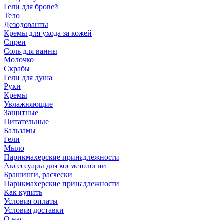
Гели для бровей
Тело
Дезодоранты
Кремы для ухода за кожей
Спреи
Соль для ванны
Молочко
Скрабы
Гели для душа
Руки
Кремы
Увлажняющие
Защитные
Питательные
Бальзамы
Гели
Мыло
Парикмахерские принадлежности
Аксессуары для косметологии
Брашинги, расчески
Парикмахерские принадлежности
Как купить
Условия оплаты
Условия доставки
О нас