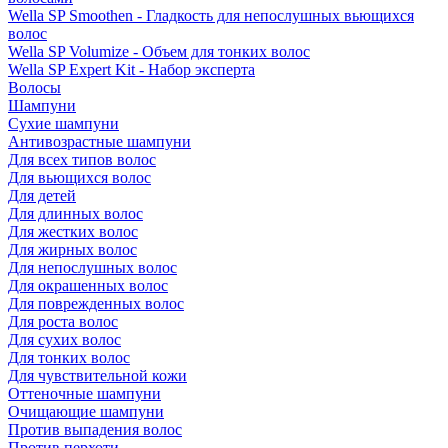
Wella SP Smoothen - Гладкость для непослушных вьющихся
волос
Wella SP Volumize - Объем для тонких волос
Wella SP Expert Kit - Набор эксперта
Волосы
Шампуни
Сухие шампуни
Антивозрастные шампуни
Для всех типов волос
Для вьющихся волос
Для детей
Для длинных волос
Для жестких волос
Для жирных волос
Для непослушных волос
Для окрашенных волос
Для поврежденных волос
Для роста волос
Для сухих волос
Для тонких волос
Для чувствительной кожи
Оттеночные шампуни
Очищающие шампуни
Против выпадения волос
Против перхоти