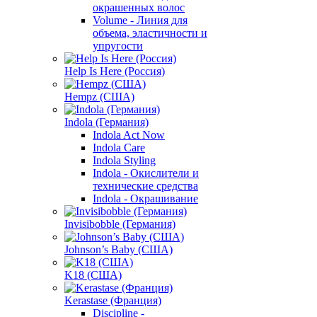
окрашенных волос
Volume - Линия для
объема, эластичности и
упругости
Help Is Here (Россия)
Hempz (США)
Indola (Германия)
Indola Act Now
Indola Care
Indola Styling
Indola - Окислители и
технические средства
Indola - Окрашивание
Invisibobble (Германия)
Johnson’s Baby (США)
K18 (США)
Kerastase (Франция)
Discipline -