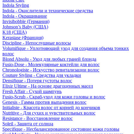
Indola Styling
Indola - Окислители и технические средства
Indola - Окрашивание
Invisibobble (Германия)
Johnson’s Baby (США)
K18 (США)
Kerastase (Франция)
Discipline - Непослушные волосы
Volumifique - Уплотняющий уход для создания объема тонких
волос
Blond Absolu - Уход для любых граней блонда
Fusio-Dose - Молекулярные коктейли для волос
Chronologiste - Искусство ревитализации волос
Couture Styling - Средства для укладки
Densifique - Потеря густоты волос
Elixir Ultime - На основе драгоценных масел
Fresh Affair - Сухой шампунь
Fusio-Scrub - Скраб-уход для кожи головы и волос
Genesis - Гамма против выпадения волос
Initialiste - Красота волос от корней до кончиков
Nutritive - Для сухих и чувствительных волос
Resistance - Восстановление волос
Soleil - Защита от солнца
Specifique - Несбалансированное состояние кожи головы