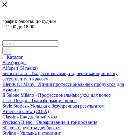
график работы:
по будням
с 11:00 до 18:00
Каталог
Все бренды
Alfaparf (Италия)
Semi di Lino - Уход за волосами, подчеркивающий вашу
естественную красоту
Blends Of Many - Линия профессиональных продуктов для
мужчин
Il Salone Milano - Профессиональный уход для волос
Lisse Design - Трансформация волос
Style Stories - Укладка с безупречным результатом
American Crew (США)
Classic - Ежедневный уход
Precision Blend - Окрашивание и тонирование
Shave - Средства для бритья
Styling - Укладка и стайлинг