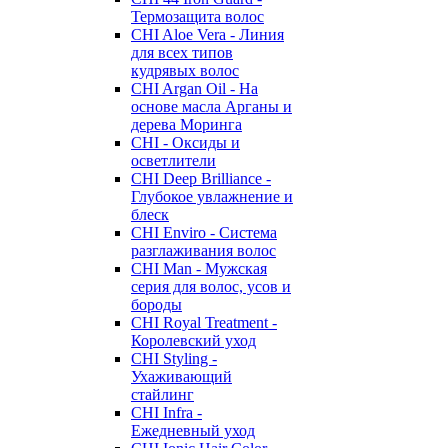
Термозащита волос
CHI Aloe Vera - Линия
для всех типов
кудрявых волос
CHI Argan Oil - На
основе масла Арганы и
дерева Моринга
CHI - Оксиды и
осветлители
CHI Deep Brilliance -
Глубокое увлажнение и
блеск
CHI Enviro - Система
разглаживания волос
CHI Man - Мужская
серия для волос, усов и
бороды
CHI Royal Treatment -
Королевский уход
CHI Styling -
Ухаживающий
стайлинг
CHI Infra -
Ежедневный уход