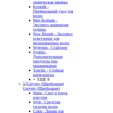
химическая завивка
Kerasilk -
Премиальный уход для
волос
Men Reshade -
Экспресс-коррекция
седины
New Blonde - Экспресс
осветление для
мелированных волос
Stylesign - Стайлинг
System -
Дополнительные
продукты при
окрашивании
Topchic - Стойкая
крем-краска
+ ЕЩЕ 8
Greymy (Швейцария)
Shine - Свет и блеск
изнутри
Style - Средства
укладки волос
Color - Линия для