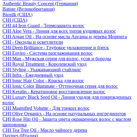
Authentic Beauty Concept (Германия)
Batiste (Великобритания)
Biosilk (США)
CHI (США)
CHI 44 Iron Guard - Термозащита волос
CHI Aloe Vera - Линия для всех типов кудрявых волос
CHI Argan Oil - На основе масла Арганы и дерева Моринга
CHI - Оксиды и осветлители
CHI Deep Brilliance - Глубокое увлажнение и блеск
CHI Enviro - Система разглаживания волос
CHI Man - Мужская серия для волос, усов и бороды
CHI Royal Treatment - Королевский уход
CHI Styling - Ухаживающий стайлинг
CHI Infra - Ежедневный уход
CHI Ionic Hair Color - Краска для волос
CHI Ionic Color Illuminate - Оттеночная серия для волос
CHI Keratin - Кератиновое восстановление волос
CHI Luxury Black Seed Oil - Линия уходов для поврежденных
волос
CHI Magnified Volume - Для тонких волос
CHI Olive Organics - На основе натуральных ингредиентов
CHI Rose Hip Oil - Защита цвета окрашенных волос с маслом
шиповника
CHI Tea Tree Oil - Масло чайного дерева
Davines (Италия)