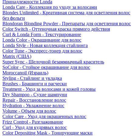
Принадлежности Londa
Londa Care - Коллекция по уходу за волосами
Blondes Unlimited - Креативная система для осветления волос
без фольги
Blondoran Blonding Powder - Препараты для осветления волос
Color Switch - Оттеночная краска прямого действия
Curl & Londa Form - Текстурирование
Londa Color - Окрашивание для волос
Londa Style - Новая коллекция стайлинга
Color Tune - Экспресс-тонер для волос
Matrix (США)
Super Sync - Щелочной безаммиачный краситель
SoColor - Стойкое окрашивание для волос
Moroccanoil (Израиль)
Styling - Стайлинг и укладка
Brushes - Брашинги и расчески
Treatment - Уход за волосами и кожей головы
Dry Shampoo - Сухие шампуни
Repair - Восстановление волос
Hydration - Увлажнение волос
Volume - Объем для волос
Color Care - Уход для окрашенных волос
Frizz Control - Разглаживание
Curl - Уход для кудрявых волос
Color Depositing Mask - Тонирующие маски