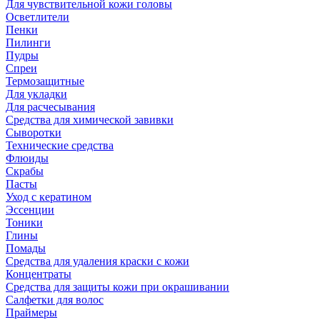
Для чувствительной кожи головы
Осветлители
Пенки
Пилинги
Пудры
Спреи
Термозащитные
Для укладки
Для расчесывания
Средства для химической завивки
Сыворотки
Технические средства
Флюиды
Скрабы
Пасты
Уход с кератином
Эссенции
Тоники
Глины
Помады
Средства для удаления краски с кожи
Концентраты
Средства для защиты кожи при окрашивании
Салфетки для волос
Праймеры