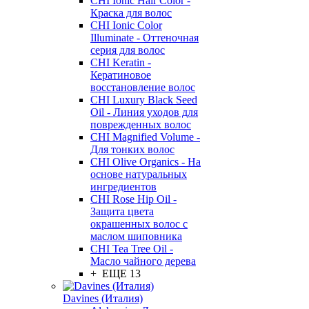
CHI Ionic Hair Color -
Краска для волос
CHI Ionic Color
Illuminate - Оттеночная
серия для волос
CHI Keratin -
Кератиновое
восстановление волос
CHI Luxury Black Seed
Oil - Линия уходов для
поврежденных волос
CHI Magnified Volume -
Для тонких волос
CHI Olive Organics - На
основе натуральных
ингредиентов
CHI Rose Hip Oil -
Защита цвета
окрашенных волос с
маслом шиповника
CHI Tea Tree Oil -
Масло чайного дерева
+ ЕЩЕ 13
Davines (Италия)