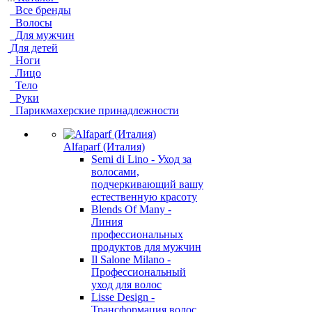
Все бренды
Волосы
Для мужчин
Для детей
Ноги
Лицо
Тело
Руки
Парикмахерские принадлежности
Alfaparf (Италия)
Semi di Lino - Уход за
волосами,
подчеркивающий вашу
естественную красоту
Blends Of Many -
Линия
профессиональных
продуктов для мужчин
Il Salone Milano -
Профессиональный
уход для волос
Lisse Design -
Трансформация волос