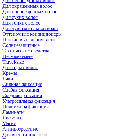
Для непослушных волос
Для окрашенных волос
Для поврежденных волос
Для сухих волос
Для тонких волос
Для чувствительной кожи
Оттеночные кондиционеры
Против выпадения волос
Солнцезащитные
Технические средства
Несмываемые
Travel-size
Для седых волос
Кремы
Лаки
Сильная фиксация
Слабая фиксация
Средняя фиксация
Ультрасильная фиксация
Подвижная фиксация
Ламинаты
Лосьоны
Маски
Антивозрастные
Для всех типов волос