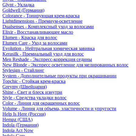
Glynt - Укладка
Goldwell (Германия)
Colorance - Тонирующая крем-краска
Lightdimensions - Премиум-осветление
Dualsenses - Комплексный уход за волосами
Elixir - Восстанавливающее масло
Elumen - Краска для волос
Elumen Care - Уход за волосами
Evolution - Нейтральная химическая завивка
Kerasilk - Премиальный уход для волос
Men Reshade - Экспресс-коррекция седины
New Blonde - Экспресс осветление для мелированных волос
Stylesign - Стайлинг
System - Дополнительные продукты при окрашивании
Topchic - Стойкая крем-краска
Greymy (Швейцария)
Shine - Свет и блеск изнутри
Style - Средства укладки волос
Color - Линия для окрашенных волос
Volume - Линия для объема, эластичности и упругости
Help Is Here (Россия)
Hempz (США)
Indola (Германия)
Indola Act Now
Indola Care