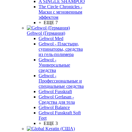
A SINGLE SHAMPOO
The Circle Chronicles -
Маски с мгновенным
эффектом
+ ЕЩЕ 7
Gehwol (Германия)
Gehwol Med
Gehwol - Пластыри,
супинаторы, средства
из гель-полимера
Gehwol -
Универсальные
средства
Gehwol -
Профессиональные и
специальные средства
Gehwol Fusskraft
Gehwol Gerlasan -
Средства для тела
Gehwol Balance
Gehwol Fusskraft Soft
Feet
+ ЕЩЕ 3