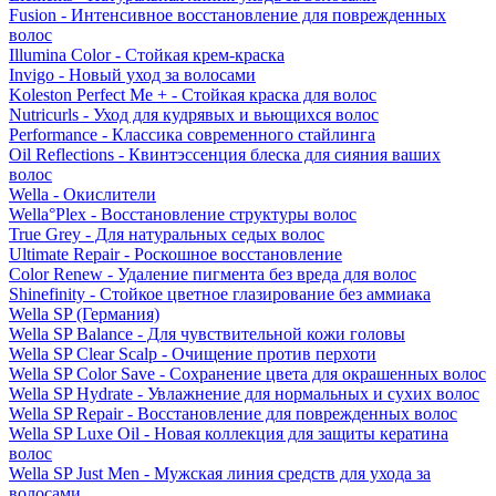
Fusion - Интенсивное восстановление для поврежденных
волос
Illumina Color - Стойкая крем-краска
Invigo - Новый уход за волосами
Koleston Perfect Me + - Стойкая краска для волос
Nutricurls - Уход для кудрявых и вьющихся волос
Performance - Классика современного стайлинга
Oil Reflections - Квинтэссенция блеска для сияния ваших
волос
Wella - Окислители
Wella°Plex - Восстановление структуры волос
True Grey - Для натуральных седых волос
Ultimate Repair - Роскошное восстановление
Color Renew - Удаление пигмента без вреда для волос
Shinefinity - Стойкое цветное глазирование без аммиака
Wella SP (Германия)
Wella SP Balance - Для чувствительной кожи головы
Wella SP Clear Scalp - Очищение против перхоти
Wella SP Color Save - Сохранение цвета для окрашенных волос
Wella SP Hydrate - Увлажнение для нормальных и сухих волос
Wella SP Repair - Восстановление для поврежденных волос
Wella SP Luxe Oil - Новая коллекция для защиты кератина
волос
Wella SP Just Men - Мужская линия средств для ухода за
волосами