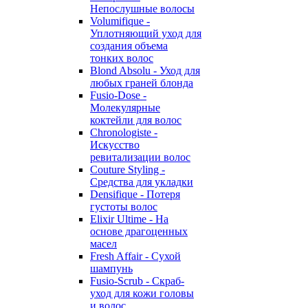
Непослушные волосы
Volumifique -
Уплотняющий уход для
создания объема
тонких волос
Blond Absolu - Уход для
любых граней блонда
Fusio-Dose -
Молекулярные
коктейли для волос
Chronologiste -
Искусство
ревитализации волос
Couture Styling -
Средства для укладки
Densifique - Потеря
густоты волос
Elixir Ultime - На
основе драгоценных
масел
Fresh Affair - Сухой
шампунь
Fusio-Scrub - Скраб-
уход для кожи головы
и волос