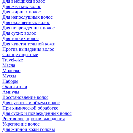
Для вьющихся волос
Для жестких волос
Для жирных волос
Для непослушных волос
Для окрашенных волос
Для поврежденных волос
Для сухих волос
Для тонких волос
Для чувствительной кожи
Против выпадения волос
Солнцезащитные
Travel-size
Масла
Молочко
Муссы
Наборы
Окислители
Ампулы
Восстановление волос
Для густоты и объема волос
При химической обработке
Для сухих и поврежденных волос
Рост волос, против выпадения
Укрепление волос
Для жирной кожи головы