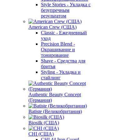
Style Stories - Укладка с
безупречным
результатом
American Crew (США)
Classic - Ежедневный
уход
Precision Blend -
Окрашивание и
тонирование
Shave - Средства для
бритья
Styling - Укладка и
стайлинг
Authentic Beauty Concept
(Германия)
Batiste (Великобритания)
Biosilk (США)
CHI (США)
CHI 44 Iron Guard -