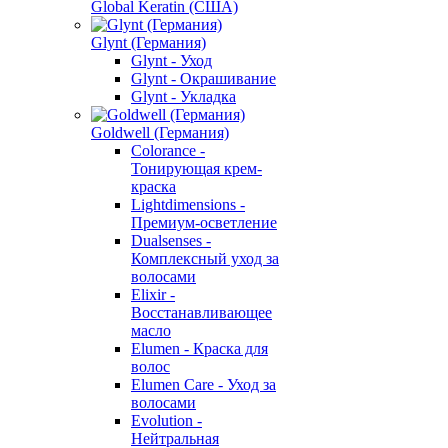
Global Keratin (США)
Glynt (Германия)
Glynt - Уход
Glynt - Окрашивание
Glynt - Укладка
Goldwell (Германия)
Colorance -
Тонирующая крем-
краска
Lightdimensions -
Премиум-осветление
Dualsenses -
Комплексный уход за
волосами
Elixir -
Восстанавливающее
масло
Elumen - Краска для
волос
Elumen Care - Уход за
волосами
Evolution -
Нейтральная