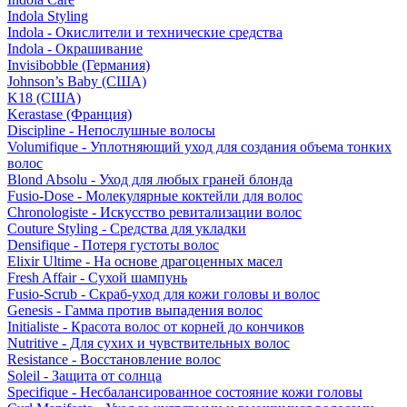
Indola Styling
Indola - Окислители и технические средства
Indola - Окрашивание
Invisibobble (Германия)
Johnson’s Baby (США)
K18 (США)
Kerastase (Франция)
Discipline - Непослушные волосы
Volumifique - Уплотняющий уход для создания объема тонких
волос
Blond Absolu - Уход для любых граней блонда
Fusio-Dose - Молекулярные коктейли для волос
Chronologiste - Искусство ревитализации волос
Couture Styling - Средства для укладки
Densifique - Потеря густоты волос
Elixir Ultime - На основе драгоценных масел
Fresh Affair - Сухой шампунь
Fusio-Scrub - Скраб-уход для кожи головы и волос
Genesis - Гамма против выпадения волос
Initialiste - Красота волос от корней до кончиков
Nutritive - Для сухих и чувствительных волос
Resistance - Восстановление волос
Soleil - Защита от солнца
Specifique - Несбалансированное состояние кожи головы