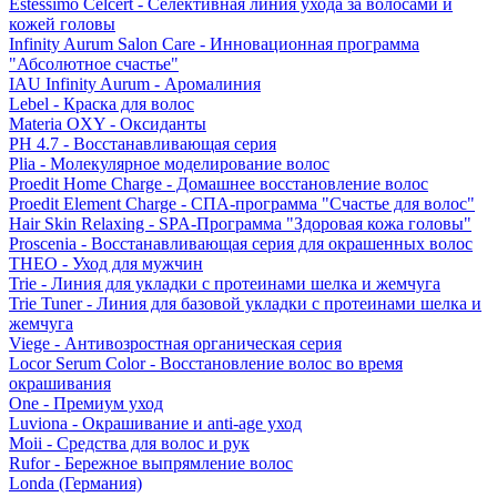
Estessimo Celcert - Селективная линия ухода за волосами и
кожей головы
Infinity Aurum Salon Care - Инновационная программа
"Абсолютное счастье"
IAU Infinity Aurum - Аромалиния
Lebel - Краска для волос
Materia OXY - Оксиданты
PH 4.7 - Восстанавливающая серия
Plia - Молекулярное моделирование волос
Proedit Home Charge - Домашнее восстановление волос
Proedit Element Charge - СПА-программа "Счастье для волос"
Hair Skin Relaxing - SPA-Программа "Здоровая кожа головы"
Proscenia - Восстанавливающая серия для окрашенных волос
THEO - Уход для мужчин
Trie - Линия для укладки с протеинами шелка и жемчуга
Trie Tuner - Линия для базовой укладки с протеинами шелка и
жемчуга
Viege - Антивозростная органическая серия
Locor Serum Color - Восстановление волос во время
окрашивания
One - Премиум уход
Luviona - Окрашивание и anti-age уход
Moii - Средства для волос и рук
Rufor - Бережное выпрямление волос
Londa (Германия)