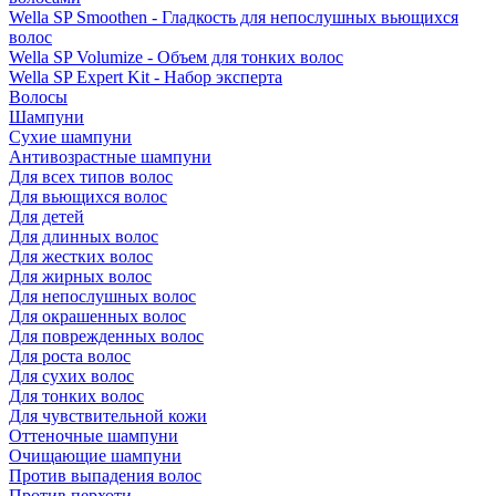
Wella SP Smoothen - Гладкость для непослушных вьющихся
волос
Wella SP Volumize - Объем для тонких волос
Wella SP Expert Kit - Набор эксперта
Волосы
Шампуни
Сухие шампуни
Антивозрастные шампуни
Для всех типов волос
Для вьющихся волос
Для детей
Для длинных волос
Для жестких волос
Для жирных волос
Для непослушных волос
Для окрашенных волос
Для поврежденных волос
Для роста волос
Для сухих волос
Для тонких волос
Для чувствительной кожи
Оттеночные шампуни
Очищающие шампуни
Против выпадения волос
Против перхоти