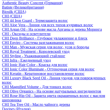
Authentic Beauty Concept (Германия)
Batiste (Великобритания)
Biosilk (США)
CHI (США)
CHI 44 Iron Guard - Термозащита волос
CHI Aloe Vera - Линия для всех типов кудрявых волос
CHI Argan Oil - На основе масла Арганы и дерева Моринга
CHI - Оксиды и осветлители
CHI Deep Brilliance - Глубокое увлажнение и блеск
CHI Enviro - Система разглаживания волос
CHI Man - Мужская серия для волос, усов и бороды
CHI Royal Treatment - Королевский уход
CHI Styling - Ухаживающий стайлинг
CHI Infra - Ежедневный уход
CHI Ionic Hair Color - Краска для волос
CHI Ionic Color Illuminate - Оттеночная серия для волос
CHI Keratin - Кератиновое восстановление волос
CHI Luxury Black Seed Oil - Линия уходов для поврежденных
волос
CHI Magnified Volume - Для тонких волос
CHI Olive Organics - На основе натуральных ингредиентов
CHI Rose Hip Oil - Защита цвета окрашенных волос с маслом
шиповника
CHI Tea Tree Oil - Масло чайного дерева
Davines (Италия)