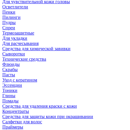
Для чувствительной кожи головы
Осветлители
Пенки
Пилинги
Пудры
Спреи
Термозащитные
Для укладки
Для расчесывания
Средства для химической завивки
Сыворотки
Технические средства
Флюиды
Скрабы
Пасты
Уход с кератином
Эссенции
Тоники
Глины
Помады
Средства для удаления краски с кожи
Концентраты
Средства для защиты кожи при окрашивании
Салфетки для волос
Праймеры