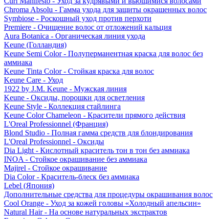
Curl Manifesto - Уход за кудрявыми и вьющимися волосами
Chroma Absolu - Гамма ухода для защиты окрашенных волос
Symbiose - Роскошный уход против перхоти
Premiere - Очищение волос от отложений кальция
Aura Botanica - Органическая линия ухода
Keune (Голландия)
Keune Semi Color - Полуперманентная краска для волос без
аммиака
Keune Tinta Color - Стойкая краска для волос
Keune Care - Уход
1922 by J.M. Keune - Мужская линия
Keune - Оксиды, порошки для осветления
Keune Style - Коллекция стайлинга
Keune Color Chameleon - Красители прямого действия
L'Oreal Professionnel (Франция)
Blond Studio - Полная гамма средств для блондирования
L'Oreal Professionnel - Оксиды
Dia Light - Кислотный краситель тон в тон без аммиака
INOA - Стойкое окрашивание без аммиака
Majirel - Стойкое окрашивание
Dia Color - Краситель-блеск без аммиака
Lebel (Япония)
Дополнительные средства для процедуры окрашивания волос
Cool Orange - Уход за кожей головы «Холодный апельсин»
Natural Hair - На основе натуральных экстрактов