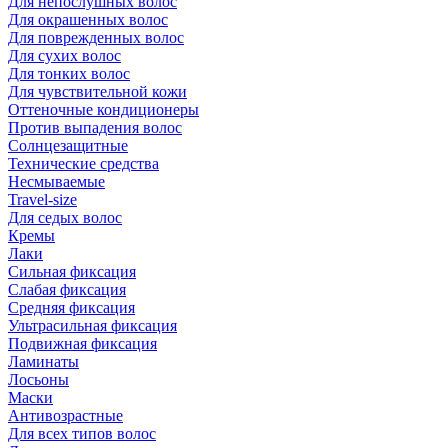
Для непослушных волос
Для окрашенных волос
Для поврежденных волос
Для сухих волос
Для тонких волос
Для чувствительной кожи
Оттеночные кондиционеры
Против выпадения волос
Солнцезащитные
Технические средства
Несмываемые
Travel-size
Для седых волос
Кремы
Лаки
Сильная фиксация
Слабая фиксация
Средняя фиксация
Ультрасильная фиксация
Подвижная фиксация
Ламинаты
Лосьоны
Маски
Антивозрастные
Для всех типов волос