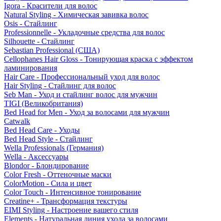
Igora - Красители для волос
Natural Styling - Химическая завивка волос
Osis - Стайлинг
Professionnelle - Укладочные средства для волос
Silhouette - Стайлинг
Sebastian Professional (США)
Cellophanes Hair Gloss - Тонирующая краска с эффектом
ламинирования
Hair Care - Профессиональный уход для волос
Hair Styling - Стайлинг для волос
Seb Man - Уход и стайлинг волос для мужчин
TIGI (Великобритания)
Bed Head for Men - Уход за волосами для мужчин
Catwalk
Bed Head Care - Уходы
Bed Head Style - Стайлинг
Wella Professionals (Германия)
Wella - Аксессуары
Blondor - Блондирование
Color Fresh - Оттеночные маски
ColorMotion - Сила и цвет
Color Touch - Интенсивное тонирование
Creatine+ - Трансформация текстуры
EIMI Styling - Настроение вашего стиля
Elements - Натуральная линия ухода за волосами