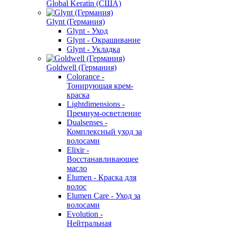
Global Keratin (США)
Glynt (Германия)
Glynt - Уход
Glynt - Окрашивание
Glynt - Укладка
Goldwell (Германия)
Colorance -
Тонирующая крем-
краска
Lightdimensions -
Премиум-осветление
Dualsenses -
Комплексный уход за
волосами
Elixir -
Восстанавливающее
масло
Elumen - Краска для
волос
Elumen Care - Уход за
волосами
Evolution -
Нейтральная