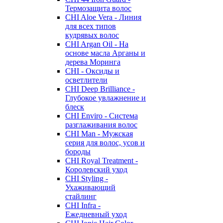
Термозащита волос
CHI Aloe Vera - Линия
для всех типов
кудрявых волос
CHI Argan Oil - На
основе масла Арганы и
дерева Моринга
CHI - Оксиды и
осветлители
CHI Deep Brilliance -
Глубокое увлажнение и
блеск
CHI Enviro - Система
разглаживания волос
CHI Man - Мужская
серия для волос, усов и
бороды
CHI Royal Treatment -
Королевский уход
CHI Styling -
Ухаживающий
стайлинг
CHI Infra -
Ежедневный уход