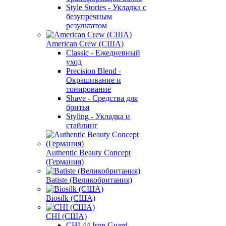
Style Stories - Укладка с
безупречным
результатом
American Crew (США)
Classic - Ежедневный
уход
Precision Blend -
Окрашивание и
тонирование
Shave - Средства для
бритья
Styling - Укладка и
стайлинг
Authentic Beauty Concept
(Германия)
Batiste (Великобритания)
Biosilk (США)
CHI (США)
CHI 44 Iron Guard -