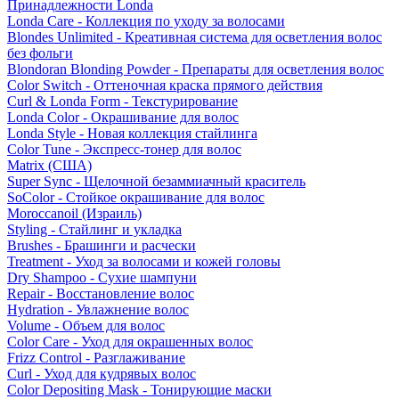
Принадлежности Londa
Londa Care - Коллекция по уходу за волосами
Blondes Unlimited - Креативная система для осветления волос
без фольги
Blondoran Blonding Powder - Препараты для осветления волос
Color Switch - Оттеночная краска прямого действия
Curl & Londa Form - Текстурирование
Londa Color - Окрашивание для волос
Londa Style - Новая коллекция стайлинга
Color Tune - Экспресс-тонер для волос
Matrix (США)
Super Sync - Щелочной безаммиачный краситель
SoColor - Стойкое окрашивание для волос
Moroccanoil (Израиль)
Styling - Стайлинг и укладка
Brushes - Брашинги и расчески
Treatment - Уход за волосами и кожей головы
Dry Shampoo - Сухие шампуни
Repair - Восстановление волос
Hydration - Увлажнение волос
Volume - Объем для волос
Color Care - Уход для окрашенных волос
Frizz Control - Разглаживание
Curl - Уход для кудрявых волос
Color Depositing Mask - Тонирующие маски