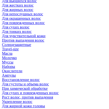
Для вьющихся волос
Для жестких волос
Для жирных волос
Для непослушных волос
Для окрашенных волос
Для поврежденных волос
Для сухих волос
Для тонких волос
Для чувствительной кожи
Против выпадения волос
Солнцезащитные
Travel-size
Масла
Молочко
Муссы
Наборы
Окислители
Ампулы
Восстановление волос
Для густоты и объема волос
При химической обработке
Для сухих и поврежденных волос
Рост волос, против выпадения
Укрепление волос
Для жирной кожи головы