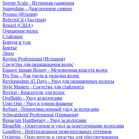
Serene Scalp - Истинная гармония
Supershine - Драгоценное сияние
Proraso (Италия)
RefectoCil (Австрия)
Reuzel (США)
Очищение волос
Стайлинг
Борода и усы
Бритье
Лицо
Revlon Professional (Испания)
Средства для окрашивания волос
Equave Instant Beauty - Мгновенная красота волос
Pro You - Для ухода и укладки волос
Revlonissimo 45 Days - Уход для окрашенных волосы
Style Masters - Средства для стайлинга
Revlon - Красители для волос
Orofluido - Уход за волосами
Uniq One - Уход в одном флаконе
ReStart - Переосмысленный уход за волосами
Schwarzkopf Professional (Германия)
Bonacure Hairtherapy - Уход за волосами
BlondMe - Осветление и уход за осветленными волосами
Goodbye - Нейтрализация нежелательных оттенков
Oxigenta - Окислители и средства для обесцвечивания