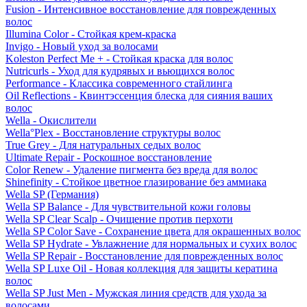
Fusion - Интенсивное восстановление для поврежденных
волос
Illumina Color - Стойкая крем-краска
Invigo - Новый уход за волосами
Koleston Perfect Me + - Стойкая краска для волос
Nutricurls - Уход для кудрявых и вьющихся волос
Performance - Классика современного стайлинга
Oil Reflections - Квинтэссенция блеска для сияния ваших
волос
Wella - Окислители
Wella°Plex - Восстановление структуры волос
True Grey - Для натуральных седых волос
Ultimate Repair - Роскошное восстановление
Color Renew - Удаление пигмента без вреда для волос
Shinefinity - Стойкое цветное глазирование без аммиака
Wella SP (Германия)
Wella SP Balance - Для чувствительной кожи головы
Wella SP Clear Scalp - Очищение против перхоти
Wella SP Color Save - Сохранение цвета для окрашенных волос
Wella SP Hydrate - Увлажнение для нормальных и сухих волос
Wella SP Repair - Восстановление для поврежденных волос
Wella SP Luxe Oil - Новая коллекция для защиты кератина
волос
Wella SP Just Men - Мужская линия средств для ухода за
волосами