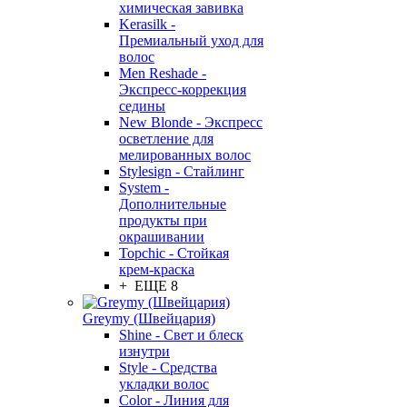
химическая завивка
Kerasilk -
Премиальный уход для
волос
Men Reshade -
Экспресс-коррекция
седины
New Blonde - Экспресс
осветление для
мелированных волос
Stylesign - Стайлинг
System -
Дополнительные
продукты при
окрашивании
Topchic - Стойкая
крем-краска
+ ЕЩЕ 8
Greymy (Швейцария)
Shine - Свет и блеск
изнутри
Style - Средства
укладки волос
Color - Линия для