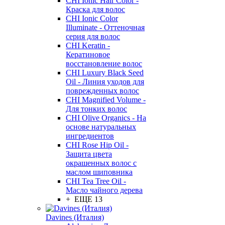
CHI Ionic Hair Color -
Краска для волос
CHI Ionic Color
Illuminate - Оттеночная
серия для волос
CHI Keratin -
Кератиновое
восстановление волос
CHI Luxury Black Seed
Oil - Линия уходов для
поврежденных волос
CHI Magnified Volume -
Для тонких волос
CHI Olive Organics - На
основе натуральных
ингредиентов
CHI Rose Hip Oil -
Защита цвета
окрашенных волос с
маслом шиповника
CHI Tea Tree Oil -
Масло чайного дерева
+ ЕЩЕ 13
Davines (Италия)