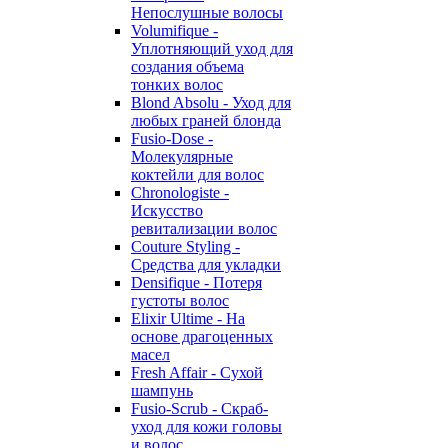
Непослушные волосы
Volumifique -
Уплотняющий уход для
создания объема
тонких волос
Blond Absolu - Уход для
любых граней блонда
Fusio-Dose -
Молекулярные
коктейли для волос
Chronologiste -
Искусство
ревитализации волос
Couture Styling -
Средства для укладки
Densifique - Потеря
густоты волос
Elixir Ultime - На
основе драгоценных
масел
Fresh Affair - Сухой
шампунь
Fusio-Scrub - Скраб-
уход для кожи головы
и волос