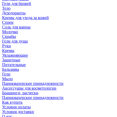
Гели для бровей
Тело
Дезодоранты
Кремы для ухода за кожей
Спреи
Соль для ванны
Молочко
Скрабы
Гели для душа
Руки
Кремы
Увлажняющие
Защитные
Питательные
Бальзамы
Гели
Мыло
Парикмахерские принадлежности
Аксессуары для косметологии
Брашинги, расчески
Парикмахерские принадлежности
Как купить
Условия оплаты
Условия доставки
О нас