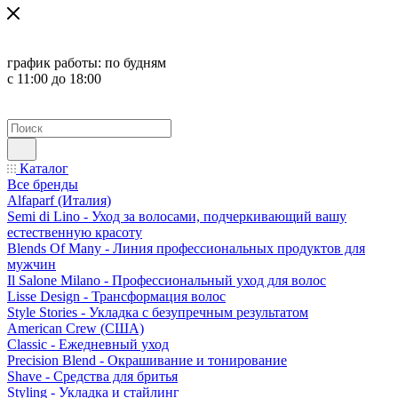
график работы:
по будням
с 11:00 до 18:00
Каталог
Все бренды
Alfaparf (Италия)
Semi di Lino - Уход за волосами, подчеркивающий вашу
естественную красоту
Blends Of Many - Линия профессиональных продуктов для
мужчин
Il Salone Milano - Профессиональный уход для волос
Lisse Design - Трансформация волос
Style Stories - Укладка с безупречным результатом
American Crew (США)
Classic - Ежедневный уход
Precision Blend - Окрашивание и тонирование
Shave - Средства для бритья
Styling - Укладка и стайлинг