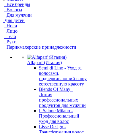
Все бренды
Волосы
Для мужчин
Для детей
Ноги
Лицо
Тело
Руки
Парикмахерские принадлежности
Alfaparf (Италия)
Semi di Lino - Уход за
волосами,
подчеркивающий вашу
естественную красоту
Blends Of Many -
Линия
профессиональных
продуктов для мужчин
Il Salone Milano -
Профессиональный
уход для волос
Lisse Design -
Трансформация волос