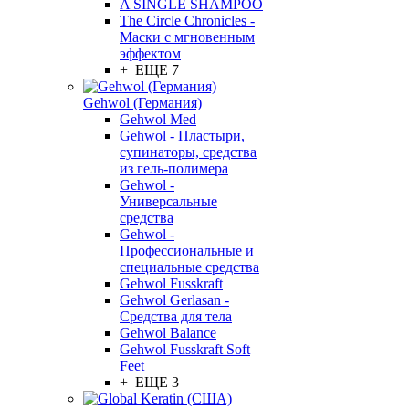
A SINGLE SHAMPOO
The Circle Chronicles -
Маски с мгновенным
эффектом
+ ЕЩЕ 7
Gehwol (Германия)
Gehwol Med
Gehwol - Пластыри,
супинаторы, средства
из гель-полимера
Gehwol -
Универсальные
средства
Gehwol -
Профессиональные и
специальные средства
Gehwol Fusskraft
Gehwol Gerlasan -
Средства для тела
Gehwol Balance
Gehwol Fusskraft Soft
Feet
+ ЕЩЕ 3