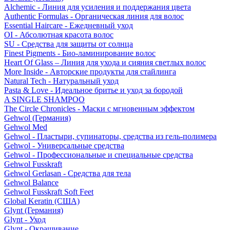
Alchemic - Линия для усиления и поддержания цвета
Authentic Formulas - Органическая линия для волос
Essential Haircare - Eжедневный уход
OI - Абсолютная красота волос
SU - Средства для защиты от солнца
Finest Pigments - Био-ламинирование волос
Heart Of Glass – Линия для ухода и сияния светлых волос
More Inside - Авторские продукты для стайлинга
Natural Tech - Натуральный уход
Pasta & Love - Идеальное бритье и уход за бородой
A SINGLE SHAMPOO
The Circle Chronicles - Маски с мгновенным эффектом
Gehwol (Германия)
Gehwol Med
Gehwol - Пластыри, супинаторы, средства из гель-полимера
Gehwol - Универсальные средства
Gehwol - Профессиональные и специальные средства
Gehwol Fusskraft
Gehwol Gerlasan - Средства для тела
Gehwol Balance
Gehwol Fusskraft Soft Feet
Global Keratin (США)
Glynt (Германия)
Glynt - Уход
Glynt - Окрашивание