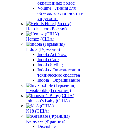
окрашенных волос
Volume - Линия для
объема, эластичности и
упругости
Help Is Here (Россия)
Hempz (США)
Indola (Германия)
Indola Act Now
Indola Care
Indola Styling
Indola - Окислители и
технические средства
Indola - Окрашивание
Invisibobble (Германия)
Johnson’s Baby (США)
K18 (США)
Kerastase (Франция)
Discipline -