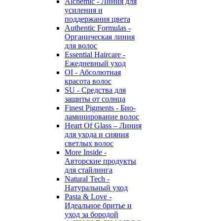
Alchemic - Линия для
усиления и
поддержания цвета
Authentic Formulas -
Органическая линия
для волос
Essential Haircare -
Eжедневный уход
OI - Абсолютная
красота волос
SU - Средства для
защиты от солнца
Finest Pigments - Био-
ламинирование волос
Heart Of Glass – Линия
для ухода и сияния
светлых волос
More Inside -
Авторские продукты
для стайлинга
Natural Tech -
Натуральный уход
Pasta & Love -
Идеальное бритье и
уход за бородой