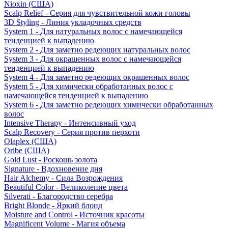
Nioxin (США)
Scalp Relief - Серия для чувствительной кожи головы
3D Styling - Линия укладочных средств
System 1 - Для натуральных волос с намечающейся
тенденцией к выпадению
System 2 - Для заметно редеющих натуральных волос
System 3 - Для окрашенных волос с намечающейся
тенденцией к выпадению
System 4 - Для заметно редеющих окрашенных волос
System 5 - Для химически обработанных волос с
намечающейся тенденцией к выпадению
System 6 - Для заметно редеющих химически обработанных
волос
Intensive Therapy - Интенсивный уход
Scalp Recovery - Серия против перхоти
Olaplex (США)
Oribe (США)
Gold Lust - Роскошь золота
Signature - Вдохновение дня
Hair Alchemy - Сила Возрождения
Beautiful Color - Великолепие цвета
Silverati - Благородство серебра
Bright Blonde - Яркий блонд
Moisture and Control - Источник красоты
Magnificent Volume - Магия объема