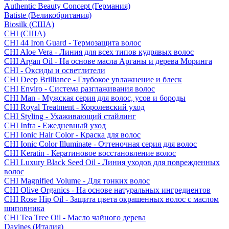
Authentic Beauty Concept (Германия)
Batiste (Великобритания)
Biosilk (США)
CHI (США)
CHI 44 Iron Guard - Термозащита волос
CHI Aloe Vera - Линия для всех типов кудрявых волос
CHI Argan Oil - На основе масла Арганы и дерева Моринга
CHI - Оксиды и осветлители
CHI Deep Brilliance - Глубокое увлажнение и блеск
CHI Enviro - Система разглаживания волос
CHI Man - Мужская серия для волос, усов и бороды
CHI Royal Treatment - Королевский уход
CHI Styling - Ухаживающий стайлинг
CHI Infra - Ежедневный уход
CHI Ionic Hair Color - Краска для волос
CHI Ionic Color Illuminate - Оттеночная серия для волос
CHI Keratin - Кератиновое восстановление волос
CHI Luxury Black Seed Oil - Линия уходов для поврежденных
волос
CHI Magnified Volume - Для тонких волос
CHI Olive Organics - На основе натуральных ингредиентов
CHI Rose Hip Oil - Защита цвета окрашенных волос с маслом
шиповника
CHI Tea Tree Oil - Масло чайного дерева
Davines (Италия)