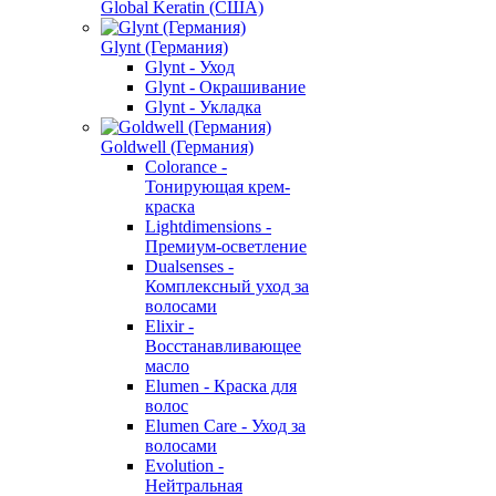
Global Keratin (США)
Glynt (Германия)
Glynt - Уход
Glynt - Окрашивание
Glynt - Укладка
Goldwell (Германия)
Colorance -
Тонирующая крем-
краска
Lightdimensions -
Премиум-осветление
Dualsenses -
Комплексный уход за
волосами
Elixir -
Восстанавливающее
масло
Elumen - Краска для
волос
Elumen Care - Уход за
волосами
Evolution -
Нейтральная