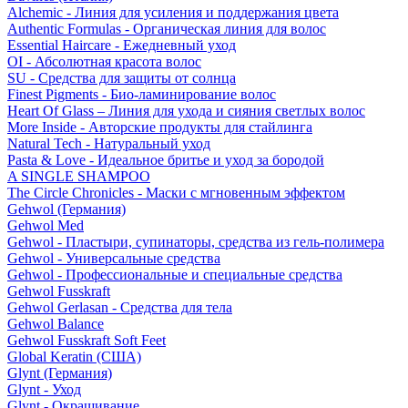
Alchemic - Линия для усиления и поддержания цвета
Authentic Formulas - Органическая линия для волос
Essential Haircare - Eжедневный уход
OI - Абсолютная красота волос
SU - Средства для защиты от солнца
Finest Pigments - Био-ламинирование волос
Heart Of Glass – Линия для ухода и сияния светлых волос
More Inside - Авторские продукты для стайлинга
Natural Tech - Натуральный уход
Pasta & Love - Идеальное бритье и уход за бородой
A SINGLE SHAMPOO
The Circle Chronicles - Маски с мгновенным эффектом
Gehwol (Германия)
Gehwol Med
Gehwol - Пластыри, супинаторы, средства из гель-полимера
Gehwol - Универсальные средства
Gehwol - Профессиональные и специальные средства
Gehwol Fusskraft
Gehwol Gerlasan - Средства для тела
Gehwol Balance
Gehwol Fusskraft Soft Feet
Global Keratin (США)
Glynt (Германия)
Glynt - Уход
Glynt - Окрашивание