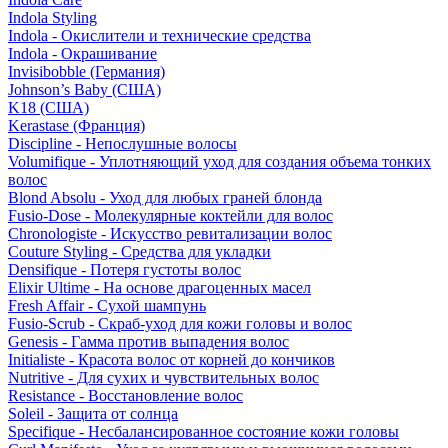
Indola Styling
Indola - Окислители и технические средства
Indola - Окрашивание
Invisibobble (Германия)
Johnson’s Baby (США)
K18 (США)
Kerastase (Франция)
Discipline - Непослушные волосы
Volumifique - Уплотняющий уход для создания объема тонких
волос
Blond Absolu - Уход для любых граней блонда
Fusio-Dose - Молекулярные коктейли для волос
Chronologiste - Искусство ревитализации волос
Couture Styling - Средства для укладки
Densifique - Потеря густоты волос
Elixir Ultime - На основе драгоценных масел
Fresh Affair - Сухой шампунь
Fusio-Scrub - Скраб-уход для кожи головы и волос
Genesis - Гамма против выпадения волос
Initialiste - Красота волос от корней до кончиков
Nutritive - Для сухих и чувствительных волос
Resistance - Восстановление волос
Soleil - Защита от солнца
Specifique - Несбалансированное состояние кожи головы