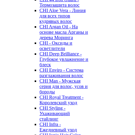
Термозащита волос
CHI Aloe Vera - Линия
для всех типов
кудрявых волос
CHI Argan Oil - На
основе масла Арганы и
дерева Моринга
CHI - Оксиды и
осветлители
CHI Deep Brilliance -
Глубокое увлажнение и
блеск
CHI Enviro - Система
разглаживания волос
CHI Man - Мужская
серия для волос, усов и
бороды
CHI Royal Treatment -
Королевский уход
CHI Styling -
Ухаживающий
стайлинг
CHI Infra -
Ежедневный уход