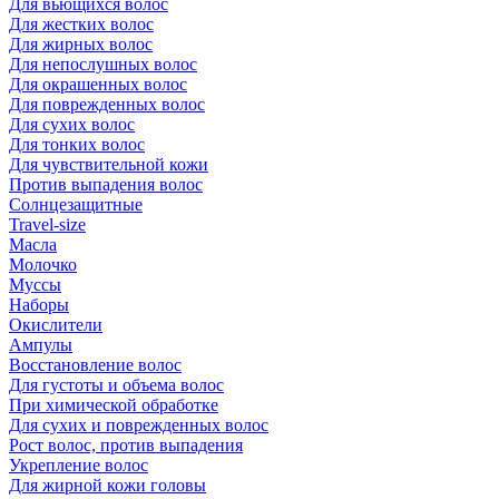
Для вьющихся волос
Для жестких волос
Для жирных волос
Для непослушных волос
Для окрашенных волос
Для поврежденных волос
Для сухих волос
Для тонких волос
Для чувствительной кожи
Против выпадения волос
Солнцезащитные
Travel-size
Масла
Молочко
Муссы
Наборы
Окислители
Ампулы
Восстановление волос
Для густоты и объема волос
При химической обработке
Для сухих и поврежденных волос
Рост волос, против выпадения
Укрепление волос
Для жирной кожи головы