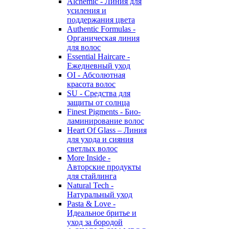
Alchemic - Линия для
усиления и
поддержания цвета
Authentic Formulas -
Органическая линия
для волос
Essential Haircare -
Eжедневный уход
OI - Абсолютная
красота волос
SU - Средства для
защиты от солнца
Finest Pigments - Био-
ламинирование волос
Heart Of Glass – Линия
для ухода и сияния
светлых волос
More Inside -
Авторские продукты
для стайлинга
Natural Tech -
Натуральный уход
Pasta & Love -
Идеальное бритье и
уход за бородой