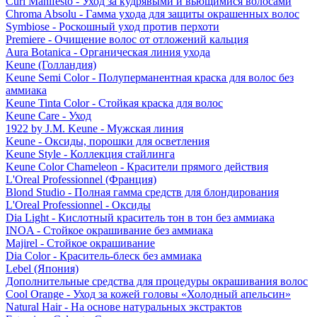
Curl Manifesto - Уход за кудрявыми и вьющимися волосами
Chroma Absolu - Гамма ухода для защиты окрашенных волос
Symbiose - Роскошный уход против перхоти
Premiere - Очищение волос от отложений кальция
Aura Botanica - Органическая линия ухода
Keune (Голландия)
Keune Semi Color - Полуперманентная краска для волос без
аммиака
Keune Tinta Color - Стойкая краска для волос
Keune Care - Уход
1922 by J.M. Keune - Мужская линия
Keune - Оксиды, порошки для осветления
Keune Style - Коллекция стайлинга
Keune Color Chameleon - Красители прямого действия
L'Oreal Professionnel (Франция)
Blond Studio - Полная гамма средств для блондирования
L'Oreal Professionnel - Оксиды
Dia Light - Кислотный краситель тон в тон без аммиака
INOA - Стойкое окрашивание без аммиака
Majirel - Стойкое окрашивание
Dia Color - Краситель-блеск без аммиака
Lebel (Япония)
Дополнительные средства для процедуры окрашивания волос
Cool Orange - Уход за кожей головы «Холодный апельсин»
Natural Hair - На основе натуральных экстрактов