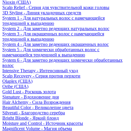
Nioxin (США)
Scalp Relief - Серия для чувствительной кожи головы
3D Styling - Линия укладочных средств
System 1 - Для натуральных волос с намечающейся
тенденцией к выпадению
System 2 - Для заметно редеющих натуральных волос
System 3 - Для окрашенных волос с намечающейся
тенденцией к выпадению
System 4 - Для заметно редеющих окрашенных волос
System 5 - Для химически обработанных волос с
намечающейся тенденцией к выпадению
System 6 - Для заметно редеющих химически обработанных
волос
Intensive Therapy - Интенсивный уход
Scalp Recovery - Серия против перхоти
Olaplex (США)
Oribe (США)
Gold Lust - Роскошь золота
Signature - Вдохновение дня
Hair Alchemy - Сила Возрождения
Beautiful Color - Великолепие цвета
Silverati - Благородство серебра
Bright Blonde - Яркий блонд
Moisture and Control - Источник красоты
Magnificent Volume - Магия объема