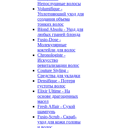
Непослушные волосы
Volumifique -
Уплотняющий уход для
создания объема
тонких волос
Blond Absolu - Уход для
любых граней блонда
Fusio-Dose -
Молекулярные
коктейли для волос
Chronologiste -
Искусство
ревитализации волос
Couture Styling -
Средства для укладки
Densifique - Потеря
густоты волос
Elixir Ultime - На
основе драгоценных
масел
Fresh Affair - Сухой
шампунь
Fusio-Scrub - Скраб-
уход для кожи головы
и волос