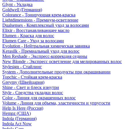
Glynt - Укладка
Goldwell (Германия)
Colorance - Тонирующая крем-краска
Lightdimensions - Премиум-осветление
Dualsenses - Комплексный уход за волосами
Elixir - Восстанавливающее масло
Elumen - Краска для волос
Elumen Care - Уход за волосами
Evolution - Нейтральная химическая завивка
Kerasilk - Премиальный уход для волос
Men Reshade - Экспресс-коррекция седины
New Blonde - Экспресс осветление для мелированных волос
Stylesign - Стайлинг
System - Дополнительные продукты при окрашивании
Topchic - Стойкая крем-краска
Greymy (Швейцария)
Shine - Свет и блеск изнутри
Style - Средства укладки волос
Color - Линия для окрашенных волос
Volume - Линия для объема, эластичности и упругости
Help Is Here (Россия)
Hempz (США)
Indola (Германия)
Indola Act Now
Indola Care