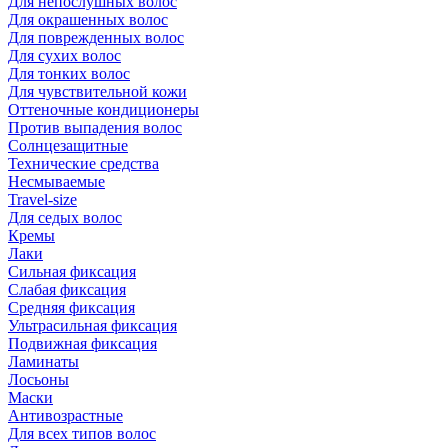
Для непослушных волос
Для окрашенных волос
Для поврежденных волос
Для сухих волос
Для тонких волос
Для чувствительной кожи
Оттеночные кондиционеры
Против выпадения волос
Солнцезащитные
Технические средства
Несмываемые
Travel-size
Для седых волос
Кремы
Лаки
Сильная фиксация
Слабая фиксация
Средняя фиксация
Ультрасильная фиксация
Подвижная фиксация
Ламинаты
Лосьоны
Маски
Антивозрастные
Для всех типов волос