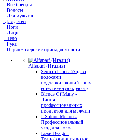
Все бренды
Волосы
Для мужчин
Для детей
Ноги
Лицо
Тело
Руки
Парикмахерские принадлежности
Alfaparf (Италия)
Semi di Lino - Уход за
волосами,
подчеркивающий вашу
естественную красоту
Blends Of Many -
Линия
профессиональных
продуктов для мужчин
Il Salone Milano -
Профессиональный
уход для волос
Lisse Design -
Трансформация волос