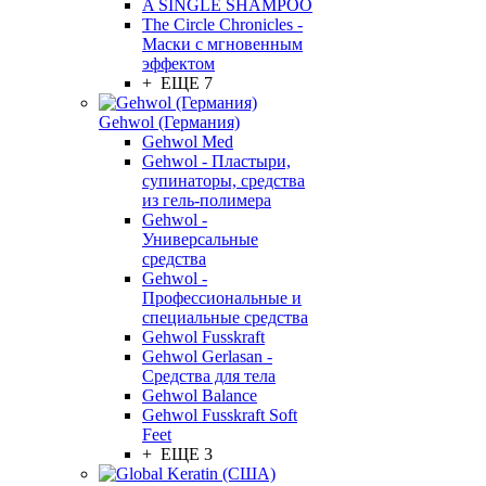
A SINGLE SHAMPOO
The Circle Chronicles -
Маски с мгновенным
эффектом
+ ЕЩЕ 7
Gehwol (Германия)
Gehwol Med
Gehwol - Пластыри,
супинаторы, средства
из гель-полимера
Gehwol -
Универсальные
средства
Gehwol -
Профессиональные и
специальные средства
Gehwol Fusskraft
Gehwol Gerlasan -
Средства для тела
Gehwol Balance
Gehwol Fusskraft Soft
Feet
+ ЕЩЕ 3