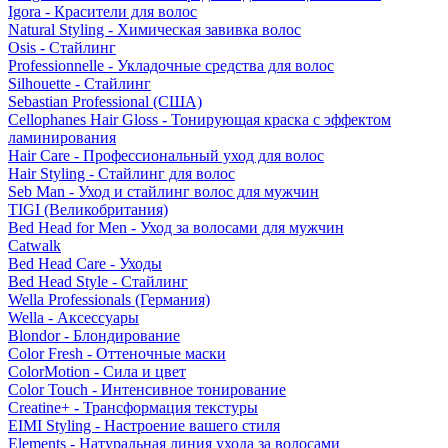
Igora - Красители для волос
Natural Styling - Химическая завивка волос
Osis - Стайлинг
Professionnelle - Укладочные средства для волос
Silhouette - Стайлинг
Sebastian Professional (США)
Cellophanes Hair Gloss - Тонирующая краска с эффектом
ламинирования
Hair Care - Профессиональный уход для волос
Hair Styling - Стайлинг для волос
Seb Man - Уход и стайлинг волос для мужчин
TIGI (Великобритания)
Bed Head for Men - Уход за волосами для мужчин
Catwalk
Bed Head Care - Уходы
Bed Head Style - Стайлинг
Wella Professionals (Германия)
Wella - Аксессуары
Blondor - Блондирование
Color Fresh - Оттеночные маски
ColorMotion - Сила и цвет
Color Touch - Интенсивное тонирование
Creatine+ - Трансформация текстуры
EIMI Styling - Настроение вашего стиля
Elements - Натуральная линия ухода за волосами