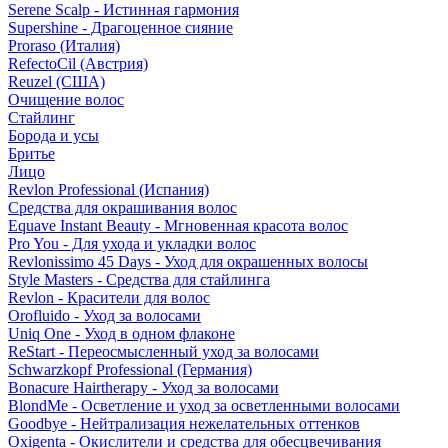
Serene Scalp - Истинная гармония
Supershine - Драгоценное сияние
Proraso (Италия)
RefectoCil (Австрия)
Reuzel (США)
Очищение волос
Стайлинг
Борода и усы
Бритье
Лицо
Revlon Professional (Испания)
Средства для окрашивания волос
Equave Instant Beauty - Мгновенная красота волос
Pro You - Для ухода и укладки волос
Revlonissimo 45 Days - Уход для окрашенных волосы
Style Masters - Средства для стайлинга
Revlon - Красители для волос
Orofluido - Уход за волосами
Uniq One - Уход в одном флаконе
ReStart - Переосмысленный уход за волосами
Schwarzkopf Professional (Германия)
Bonacure Hairtherapy - Уход за волосами
BlondMe - Осветление и уход за осветленными волосами
Goodbye - Нейтрализация нежелательных оттенков
Oxigenta - Окислители и средства для обесцвечивания