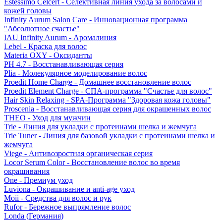
Estessimo Celcert - Селективная линия ухода за волосами и
кожей головы
Infinity Aurum Salon Care - Инновационная программа
"Абсолютное счастье"
IAU Infinity Aurum - Аромалиния
Lebel - Краска для волос
Materia OXY - Оксиданты
PH 4.7 - Восстанавливающая серия
Plia - Молекулярное моделирование волос
Proedit Home Charge - Домашнее восстановление волос
Proedit Element Charge - СПА-программа "Счастье для волос"
Hair Skin Relaxing - SPA-Программа "Здоровая кожа головы"
Proscenia - Восстанавливающая серия для окрашенных волос
THEO - Уход для мужчин
Trie - Линия для укладки с протеинами шелка и жемчуга
Trie Tuner - Линия для базовой укладки с протеинами шелка и
жемчуга
Viege - Антивозростная органическая серия
Locor Serum Color - Восстановление волос во время
окрашивания
One - Премиум уход
Luviona - Окрашивание и anti-age уход
Moii - Средства для волос и рук
Rufor - Бережное выпрямление волос
Londa (Германия)