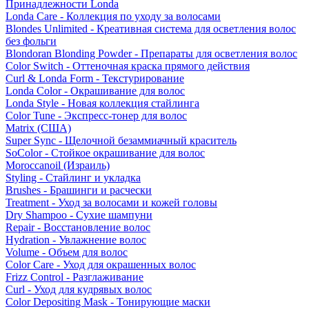
Принадлежности Londa
Londa Care - Коллекция по уходу за волосами
Blondes Unlimited - Креативная система для осветления волос
без фольги
Blondoran Blonding Powder - Препараты для осветления волос
Color Switch - Оттеночная краска прямого действия
Curl & Londa Form - Текстурирование
Londa Color - Окрашивание для волос
Londa Style - Новая коллекция стайлинга
Color Tune - Экспресс-тонер для волос
Matrix (США)
Super Sync - Щелочной безаммиачный краситель
SoColor - Стойкое окрашивание для волос
Moroccanoil (Израиль)
Styling - Стайлинг и укладка
Brushes - Брашинги и расчески
Treatment - Уход за волосами и кожей головы
Dry Shampoo - Сухие шампуни
Repair - Восстановление волос
Hydration - Увлажнение волос
Volume - Объем для волос
Color Care - Уход для окрашенных волос
Frizz Control - Разглаживание
Curl - Уход для кудрявых волос
Color Depositing Mask - Тонирующие маски