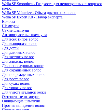
Wella SP Smoothen - Гладкость для непослушных вьющихся
волос
Wella SP Volumize - Объем для тонких волос
Wella SP Expert Kit - Набор эксперта
Волосы
Шампуни
Сухие шампуни
Антивозрастные шампуни
Для всех типов волос
Для вьющихся волос
Для детей
Для длинных волос
Для жестких волос
Для жирных волос
Для непослушных волос
Для окрашенных волос
Для поврежденных волос
Для роста волос
Для сухих волос
Для тонких волос
Для чувствительной кожи
Оттеночные шампуни
Очищающие шампуни
Против выпадения волос
Против перхоти