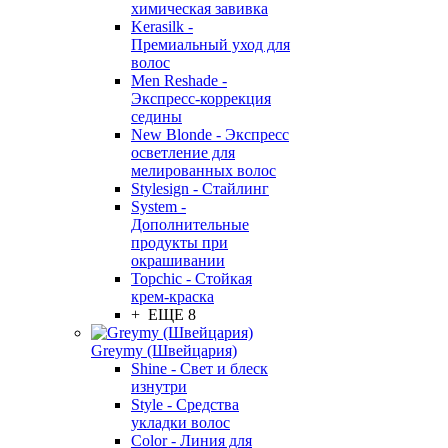
химическая завивка
Kerasilk -
Премиальный уход для
волос
Men Reshade -
Экспресс-коррекция
седины
New Blonde - Экспресс
осветление для
мелированных волос
Stylesign - Стайлинг
System -
Дополнительные
продукты при
окрашивании
Topchic - Стойкая
крем-краска
+ ЕЩЕ 8
Greymy (Швейцария)
Shine - Свет и блеск
изнутри
Style - Средства
укладки волос
Color - Линия для