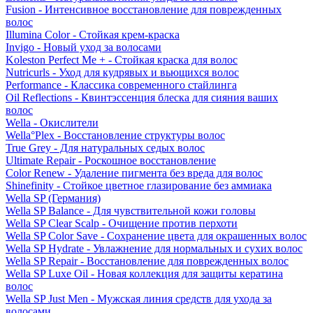
Fusion - Интенсивное восстановление для поврежденных
волос
Illumina Color - Стойкая крем-краска
Invigo - Новый уход за волосами
Koleston Perfect Me + - Стойкая краска для волос
Nutricurls - Уход для кудрявых и вьющихся волос
Performance - Классика современного стайлинга
Oil Reflections - Квинтэссенция блеска для сияния ваших
волос
Wella - Окислители
Wella°Plex - Восстановление структуры волос
True Grey - Для натуральных седых волос
Ultimate Repair - Роскошное восстановление
Color Renew - Удаление пигмента без вреда для волос
Shinefinity - Стойкое цветное глазирование без аммиака
Wella SP (Германия)
Wella SP Balance - Для чувствительной кожи головы
Wella SP Clear Scalp - Очищение против перхоти
Wella SP Color Save - Сохранение цвета для окрашенных волос
Wella SP Hydrate - Увлажнение для нормальных и сухих волос
Wella SP Repair - Восстановление для поврежденных волос
Wella SP Luxe Oil - Новая коллекция для защиты кератина
волос
Wella SP Just Men - Мужская линия средств для ухода за
волосами