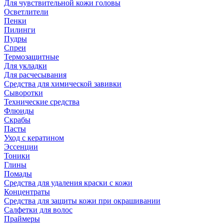
Для чувствительной кожи головы
Осветлители
Пенки
Пилинги
Пудры
Спреи
Термозащитные
Для укладки
Для расчесывания
Средства для химической завивки
Сыворотки
Технические средства
Флюиды
Скрабы
Пасты
Уход с кератином
Эссенции
Тоники
Глины
Помады
Средства для удаления краски с кожи
Концентраты
Средства для защиты кожи при окрашивании
Салфетки для волос
Праймеры