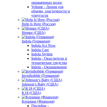
окрашенных волос
Volume - Линия для
объема, эластичности и
упругости
Help Is Here (Россия)
Hempz (США)
Indola (Германия)
Indola Act Now
Indola Care
Indola Styling
Indola - Окислители и
технические средства
Indola - Окрашивание
Invisibobble (Германия)
Johnson’s Baby (США)
K18 (США)
Kerastase (Франция)
Discipline -