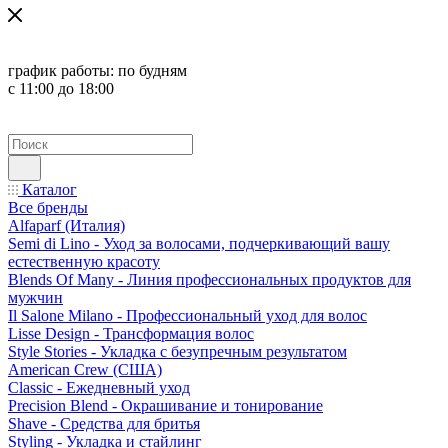
график работы:
по будням
с 11:00 до 18:00
Каталог
Все бренды
Alfaparf (Италия)
Semi di Lino - Уход за волосами, подчеркивающий вашу
естественную красоту
Blends Of Many - Линия профессиональных продуктов для
мужчин
Il Salone Milano - Профессиональный уход для волос
Lisse Design - Трансформация волос
Style Stories - Укладка с безупречным результатом
American Crew (США)
Classic - Ежедневный уход
Precision Blend - Окрашивание и тонирование
Shave - Средства для бритья
Styling - Укладка и стайлинг