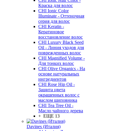
CHI Ionic Hair Color -
Краска для волос
CHI Ionic Color
Illuminate - Оттеночная
серия для волос
CHI Keratin -
Кератиновое
восстановление волос
CHI Luxury Black Seed
Oil - Линия уходов для
поврежденных волос
CHI Magnified Volume -
Для тонких волос
CHI Olive Organics - На
основе натуральных
ингредиентов
CHI Rose Hip Oil -
Защита цвета
окрашенных волос с
маслом шиповника
CHI Tea Tree Oil -
Масло чайного дерева
+ ЕЩЕ 13
Davines (Италия)