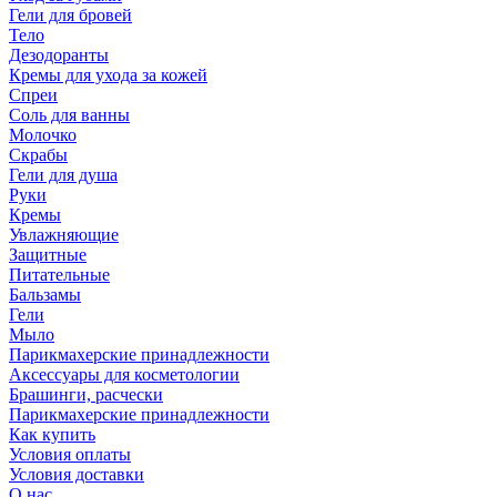
Гели для бровей
Тело
Дезодоранты
Кремы для ухода за кожей
Спреи
Соль для ванны
Молочко
Скрабы
Гели для душа
Руки
Кремы
Увлажняющие
Защитные
Питательные
Бальзамы
Гели
Мыло
Парикмахерские принадлежности
Аксессуары для косметологии
Брашинги, расчески
Парикмахерские принадлежности
Как купить
Условия оплаты
Условия доставки
О нас