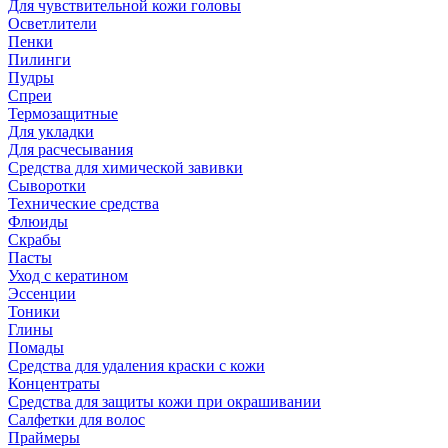
Для чувствительной кожи головы
Осветлители
Пенки
Пилинги
Пудры
Спреи
Термозащитные
Для укладки
Для расчесывания
Средства для химической завивки
Сыворотки
Технические средства
Флюиды
Скрабы
Пасты
Уход с кератином
Эссенции
Тоники
Глины
Помады
Средства для удаления краски с кожи
Концентраты
Средства для защиты кожи при окрашивании
Салфетки для волос
Праймеры