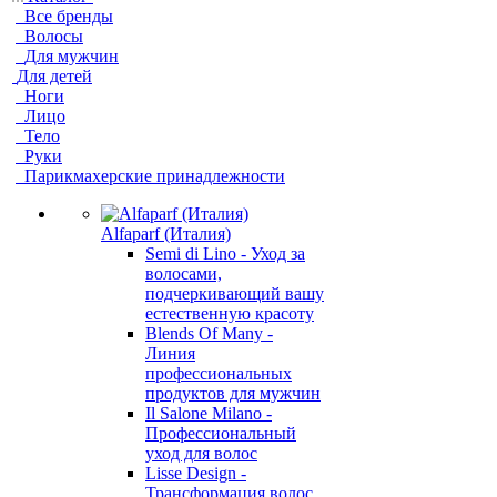
Все бренды
Волосы
Для мужчин
Для детей
Ноги
Лицо
Тело
Руки
Парикмахерские принадлежности
Alfaparf (Италия)
Semi di Lino - Уход за
волосами,
подчеркивающий вашу
естественную красоту
Blends Of Many -
Линия
профессиональных
продуктов для мужчин
Il Salone Milano -
Профессиональный
уход для волос
Lisse Design -
Трансформация волос