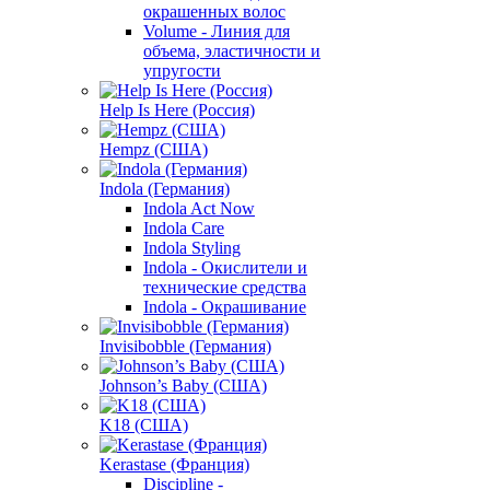
окрашенных волос
Volume - Линия для
объема, эластичности и
упругости
Help Is Here (Россия)
Hempz (США)
Indola (Германия)
Indola Act Now
Indola Care
Indola Styling
Indola - Окислители и
технические средства
Indola - Окрашивание
Invisibobble (Германия)
Johnson’s Baby (США)
K18 (США)
Kerastase (Франция)
Discipline -