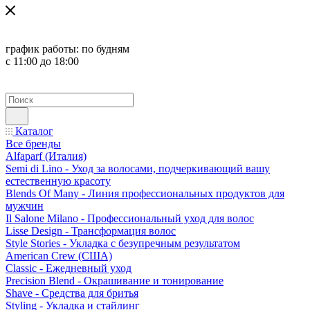
график работы:
по будням
с 11:00 до 18:00
Каталог
Все бренды
Alfaparf (Италия)
Semi di Lino - Уход за волосами, подчеркивающий вашу
естественную красоту
Blends Of Many - Линия профессиональных продуктов для
мужчин
Il Salone Milano - Профессиональный уход для волос
Lisse Design - Трансформация волос
Style Stories - Укладка с безупречным результатом
American Crew (США)
Classic - Ежедневный уход
Precision Blend - Окрашивание и тонирование
Shave - Средства для бритья
Styling - Укладка и стайлинг