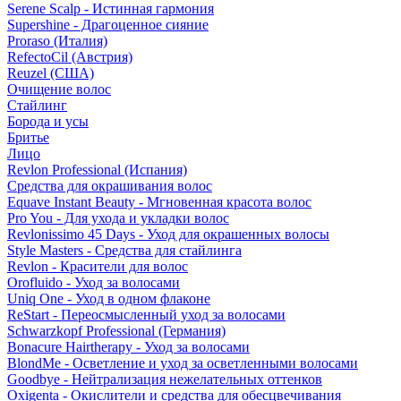
Serene Scalp - Истинная гармония
Supershine - Драгоценное сияние
Proraso (Италия)
RefectoCil (Австрия)
Reuzel (США)
Очищение волос
Стайлинг
Борода и усы
Бритье
Лицо
Revlon Professional (Испания)
Средства для окрашивания волос
Equave Instant Beauty - Мгновенная красота волос
Pro You - Для ухода и укладки волос
Revlonissimo 45 Days - Уход для окрашенных волосы
Style Masters - Средства для стайлинга
Revlon - Красители для волос
Orofluido - Уход за волосами
Uniq One - Уход в одном флаконе
ReStart - Переосмысленный уход за волосами
Schwarzkopf Professional (Германия)
Bonacure Hairtherapy - Уход за волосами
BlondMe - Осветление и уход за осветленными волосами
Goodbye - Нейтрализация нежелательных оттенков
Oxigenta - Окислители и средства для обесцвечивания