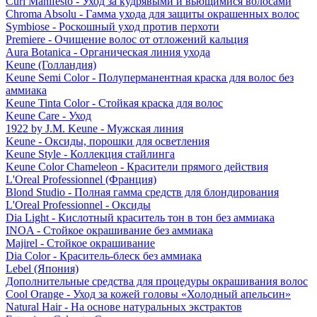
Curl Manifesto - Уход за кудрявыми и вьющимися волосами
Chroma Absolu - Гамма ухода для защиты окрашенных волос
Symbiose - Роскошный уход против перхоти
Premiere - Очищение волос от отложений кальция
Aura Botanica - Органическая линия ухода
Keune (Голландия)
Keune Semi Color - Полуперманентная краска для волос без
аммиака
Keune Tinta Color - Стойкая краска для волос
Keune Care - Уход
1922 by J.M. Keune - Мужская линия
Keune - Оксиды, порошки для осветления
Keune Style - Коллекция стайлинга
Keune Color Chameleon - Красители прямого действия
L'Oreal Professionnel (Франция)
Blond Studio - Полная гамма средств для блондирования
L'Oreal Professionnel - Оксиды
Dia Light - Кислотный краситель тон в тон без аммиака
INOA - Стойкое окрашивание без аммиака
Majirel - Стойкое окрашивание
Dia Color - Краситель-блеск без аммиака
Lebel (Япония)
Дополнительные средства для процедуры окрашивания волос
Cool Orange - Уход за кожей головы «Холодный апельсин»
Natural Hair - На основе натуральных экстрактов