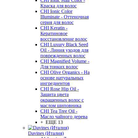
CHI Ionic Hair Color -
Краска для волос
CHI Ionic Color
Illuminate - Оттеночная
серия для волос
CHI Keratin -
Кератиновое
восстановление волос
CHI Luxury Black Seed
Oil - Линия уходов для
поврежденных волос
CHI Magnified Volume -
Для тонких волос
CHI Olive Organics - На
основе натуральных
ингредиентов
CHI Rose Hip Oil -
Защита цвета
окрашенных волос с
маслом шиповника
CHI Tea Tree Oil -
Масло чайного дерева
+ ЕЩЕ 13
Davines (Италия)