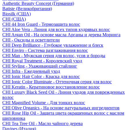
Authentic Beauty Concept (Германия)
Batiste (Великобритания)
Biosilk (США)
CHI (США)
CHI 44 Iron Guard - Термозащита волос
CHI Aloe Vera - Линия для всех типов кудрявых волос
CHI Argan Oil - На основе масла Арганы и дерева Моринга
CHI - Оксиды и осветлители
CHI Deep Brilliance - Глубокое увлажнение и блеск
CHI Enviro - Система разглаживания волос
CHI Man - Мужская серия для волос, усов и бороды
CHI Royal Treatment - Королевский уход
CHI Styling - Ухаживающий стайлинг
CHI Infra - Ежедневный уход
CHI Ionic Hair Color - Краска для волос
CHI Ionic Color Illuminate - Оттеночная серия для волос
CHI Keratin - Кератиновое восстановление волос
CHI Luxury Black Seed Oil - Линия уходов для поврежденных
волос
CHI Magnified Volume - Для тонких волос
CHI Olive Organics - На основе натуральных ингредиентов
CHI Rose Hip Oil - Защита цвета окрашенных волос с маслом
шиповника
CHI Tea Tree Oil - Масло чайного дерева
Davines (Италия)