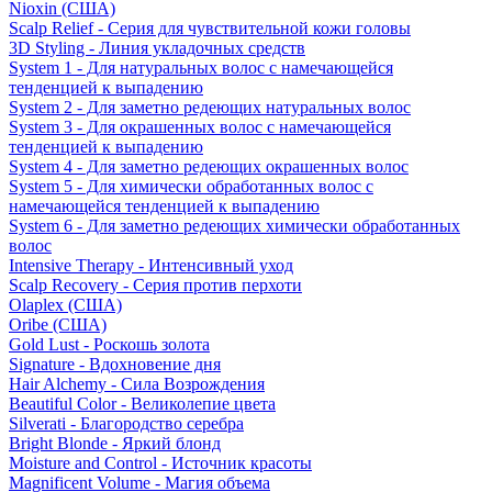
Nioxin (США)
Scalp Relief - Серия для чувствительной кожи головы
3D Styling - Линия укладочных средств
System 1 - Для натуральных волос с намечающейся
тенденцией к выпадению
System 2 - Для заметно редеющих натуральных волос
System 3 - Для окрашенных волос с намечающейся
тенденцией к выпадению
System 4 - Для заметно редеющих окрашенных волос
System 5 - Для химически обработанных волос с
намечающейся тенденцией к выпадению
System 6 - Для заметно редеющих химически обработанных
волос
Intensive Therapy - Интенсивный уход
Scalp Recovery - Серия против перхоти
Olaplex (США)
Oribe (США)
Gold Lust - Роскошь золота
Signature - Вдохновение дня
Hair Alchemy - Сила Возрождения
Beautiful Color - Великолепие цвета
Silverati - Благородство серебра
Bright Blonde - Яркий блонд
Moisture and Control - Источник красоты
Magnificent Volume - Магия объема