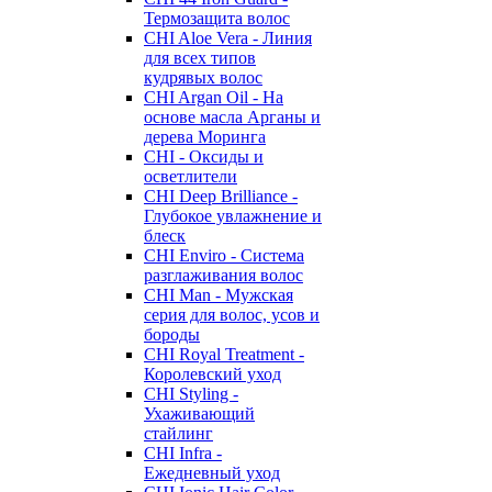
Термозащита волос
CHI Aloe Vera - Линия
для всех типов
кудрявых волос
CHI Argan Oil - На
основе масла Арганы и
дерева Моринга
CHI - Оксиды и
осветлители
CHI Deep Brilliance -
Глубокое увлажнение и
блеск
CHI Enviro - Система
разглаживания волос
CHI Man - Мужская
серия для волос, усов и
бороды
CHI Royal Treatment -
Королевский уход
CHI Styling -
Ухаживающий
стайлинг
CHI Infra -
Ежедневный уход