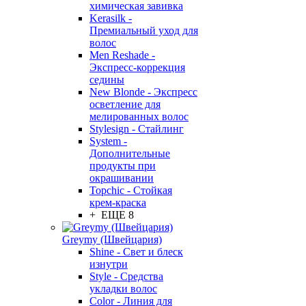
химическая завивка
Kerasilk -
Премиальный уход для
волос
Men Reshade -
Экспресс-коррекция
седины
New Blonde - Экспресс
осветление для
мелированных волос
Stylesign - Стайлинг
System -
Дополнительные
продукты при
окрашивании
Topchic - Стойкая
крем-краска
+ ЕЩЕ 8
Greymy (Швейцария)
Shine - Свет и блеск
изнутри
Style - Средства
укладки волос
Color - Линия для