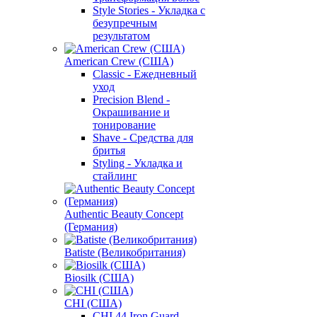
Style Stories - Укладка с
безупречным
результатом
American Crew (США)
Classic - Ежедневный
уход
Precision Blend -
Окрашивание и
тонирование
Shave - Средства для
бритья
Styling - Укладка и
стайлинг
Authentic Beauty Concept
(Германия)
Batiste (Великобритания)
Biosilk (США)
CHI (США)
CHI 44 Iron Guard -