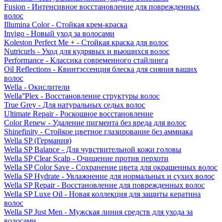
Fusion - Интенсивное восстановление для поврежденных
волос
Illumina Color - Стойкая крем-краска
Invigo - Новый уход за волосами
Koleston Perfect Me + - Стойкая краска для волос
Nutricurls - Уход для кудрявых и вьющихся волос
Performance - Классика современного стайлинга
Oil Reflections - Квинтэссенция блеска для сияния ваших
волос
Wella - Окислители
Wella°Plex - Восстановление структуры волос
True Grey - Для натуральных седых волос
Ultimate Repair - Роскошное восстановление
Color Renew - Удаление пигмента без вреда для волос
Shinefinity - Стойкое цветное глазирование без аммиака
Wella SP (Германия)
Wella SP Balance - Для чувствительной кожи головы
Wella SP Clear Scalp - Очищение против перхоти
Wella SP Color Save - Сохранение цвета для окрашенных волос
Wella SP Hydrate - Увлажнение для нормальных и сухих волос
Wella SP Repair - Восстановление для поврежденных волос
Wella SP Luxe Oil - Новая коллекция для защиты кератина
волос
Wella SP Just Men - Мужская линия средств для ухода за
волосами