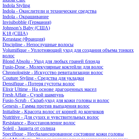
Indola Styling
Indola - Окислители и технические средства
Indola - Окрашивание
Invisibobble (Германия)
Johnson’s Baby (США)
K18 (США)
Kerastase (Франция)
Discipline - Непослушные волосы
Volumifique - Уплотняющий уход для создания объема тонких
волос
Blond Absolu - Уход для любых граней блонда
Fusio-Dose - Молекулярные коктейли для волос
Chronologiste - Искусство ревитализации волос
Couture Styling - Средства для укладки
Densifique - Потеря густоты волос
Elixir Ultime - На основе драгоценных масел
Fresh Affair - Сухой шампунь
Fusio-Scrub - Скраб-уход для кожи головы и волос
Genesis - Гамма против выпадения волос
Initialiste - Красота волос от корней до кончиков
Nutritive - Для сухих и чувствительных волос
Resistance - Восстановление волос
Soleil - Защита от солнца
Specifique - Несбалансированное состояние кожи головы