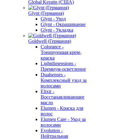
Global Keratin (США)
Glynt (Германия)
Glynt - Уход
Glynt - Окрашивание
Glynt - Укладка
Goldwell (Германия)
Colorance -
Тонирующая крем-
краска
Lightdimensions -
Премиум-осветление
Dualsenses -
Комплексный уход за
волосами
Elixir -
Восстанавливающее
масло
Elumen - Краска для
волос
Elumen Care - Уход за
волосами
Evolution -
Нейтральная