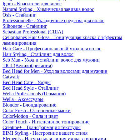
Igora - Красители для волос
Natural Styling - Химическая завивка волос
Osis - Стайлинг
Professionnelle - Укладочные средства для волос
Silhouette - Стайлинг
Sebastian Professional (США)
Cellophanes Hair Gloss - Тонирующая краска с эффектом
ламинирования
Hair Care - Профессиональный уход для волос
Hair Styling - Стайлинг для волос
Seb Man - Уход и стайлинг волос для мужчин
TIGI (Великобритания)
Bed Head for Men - Уход за волосами для мужчин
Catwalk
Bed Head Care - Уходы
Bed Head Style - Стайлинг
Wella Professionals (Германия)
Wella - Аксессуары
Blondor - Блондирование
Color Fresh - Оттеночные маски
ColorMotion - Сила и цвет
Color Touch - Интенсивное тонирование
Creatine+ - Трансформация текстуры
EIMI Styling - Настроение вашего стиля
Elements - Натуральная линия ухода за волосами