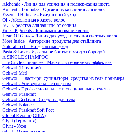
Alchemic - Линия для усиления и поддержания цвета
Authentic Formulas - Органическая линия для волос
Essential Haircare - Eжедневный уход
OI - Абсолютная красота волос
SU - Средства для защиты от солнца
Finest Pigments - Био-ламинирование волос
Heart Of Glass – Линия для ухода и сияния светлых волос
More Inside - Авторские продукты для стайлинга
Natural Tech - Натуральный уход
Pasta & Love - Идеальное бритье и уход за бородой
A SINGLE SHAMPOO
The Circle Chronicles - Маски с мгновенным эффектом
Gehwol (Германия)
Gehwol Med
Gehwol - Пластыри, супинаторы, средства из гель-полимера
Gehwol - Универсальные средства
Gehwol - Профессиональные и специальные средства
Gehwol Fusskraft
Gehwol Gerlasan - Средства для тела
Gehwol Balance
Gehwol Fusskraft Soft Feet
Global Keratin (США)
Glynt (Германия)
Glynt - Уход
Glynt - Окрашивание