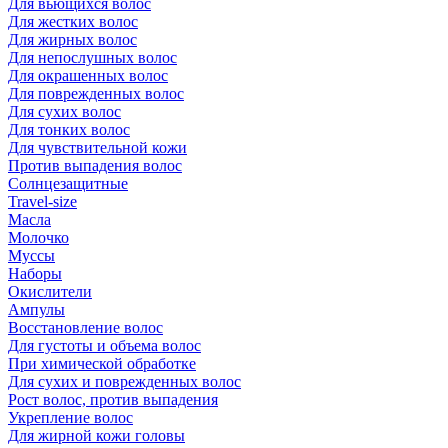
Для вьющихся волос
Для жестких волос
Для жирных волос
Для непослушных волос
Для окрашенных волос
Для поврежденных волос
Для сухих волос
Для тонких волос
Для чувствительной кожи
Против выпадения волос
Солнцезащитные
Travel-size
Масла
Молочко
Муссы
Наборы
Окислители
Ампулы
Восстановление волос
Для густоты и объема волос
При химической обработке
Для сухих и поврежденных волос
Рост волос, против выпадения
Укрепление волос
Для жирной кожи головы