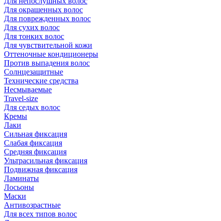
Для непослушных волос
Для окрашенных волос
Для поврежденных волос
Для сухих волос
Для тонких волос
Для чувствительной кожи
Оттеночные кондиционеры
Против выпадения волос
Солнцезащитные
Технические средства
Несмываемые
Travel-size
Для седых волос
Кремы
Лаки
Сильная фиксация
Слабая фиксация
Средняя фиксация
Ультрасильная фиксация
Подвижная фиксация
Ламинаты
Лосьоны
Маски
Антивозрастные
Для всех типов волос