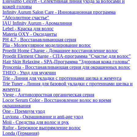
Estessimo Celcert - Селективная линия ухода за волосами и
кожей головы
Infinity Aurum Salon Care - Инновационная программа
"Абсолютное счастье"
IAU Infinity Aurum - Аромалиния
Lebel - Краска для волос
Materia OXY - Оксиданты
PH 4.7 - Восстанавливающая серия
Plia - Молекулярное моделирование волос
Proedit Home Charge - Домашнее восстановление волос
Proedit Element Charge - СПА-программа "Счастье для волос"
Hair Skin Relaxing - SPA-Программа "Здоровая кожа головы"
Proscenia - Восстанавливающая серия для окрашенных волос
THEO - Уход для мужчин
Trie - Линия для укладки с протеинами шелка и жемчуга
Trie Tuner - Линия для базовой укладки с протеинами шелка и
жемчуга
Viege - Антивозростная органическая серия
Locor Serum Color - Восстановление волос во время
окрашивания
One - Премиум уход
Luviona - Окрашивание и anti-age уход
Moii - Средства для волос и рук
Rufor - Бережное выпрямление волос
Londa (Германия)