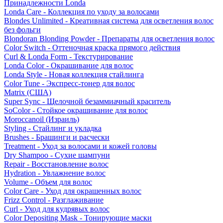
Принадлежности Londa
Londa Care - Коллекция по уходу за волосами
Blondes Unlimited - Креативная система для осветления волос
без фольги
Blondoran Blonding Powder - Препараты для осветления волос
Color Switch - Оттеночная краска прямого действия
Curl & Londa Form - Текстурирование
Londa Color - Окрашивание для волос
Londa Style - Новая коллекция стайлинга
Color Tune - Экспресс-тонер для волос
Matrix (США)
Super Sync - Щелочной безаммиачный краситель
SoColor - Стойкое окрашивание для волос
Moroccanoil (Израиль)
Styling - Стайлинг и укладка
Brushes - Брашинги и расчески
Treatment - Уход за волосами и кожей головы
Dry Shampoo - Сухие шампуни
Repair - Восстановление волос
Hydration - Увлажнение волос
Volume - Объем для волос
Color Care - Уход для окрашенных волос
Frizz Control - Разглаживание
Curl - Уход для кудрявых волос
Color Depositing Mask - Тонирующие маски