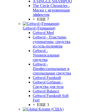
A SINGLE SHAMPOO
The Circle Chronicles -
Маски с мгновенным
эффектом
+ ЕЩЕ 7
Gehwol (Германия)
Gehwol Med
Gehwol - Пластыри,
супинаторы, средства
из гель-полимера
Gehwol -
Универсальные
средства
Gehwol -
Профессиональные и
специальные средства
Gehwol Fusskraft
Gehwol Gerlasan -
Средства для тела
Gehwol Balance
Gehwol Fusskraft Soft
Feet
+ ЕЩЕ 3