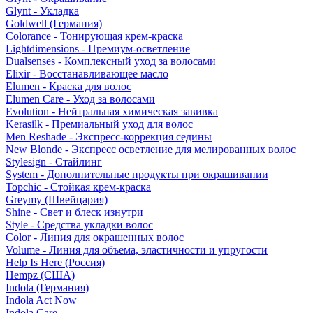
Glynt - Укладка
Goldwell (Германия)
Colorance - Тонирующая крем-краска
Lightdimensions - Премиум-осветление
Dualsenses - Комплексный уход за волосами
Elixir - Восстанавливающее масло
Elumen - Краска для волос
Elumen Care - Уход за волосами
Evolution - Нейтральная химическая завивка
Kerasilk - Премиальный уход для волос
Men Reshade - Экспресс-коррекция седины
New Blonde - Экспресс осветление для мелированных волос
Stylesign - Стайлинг
System - Дополнительные продукты при окрашивании
Topchic - Стойкая крем-краска
Greymy (Швейцария)
Shine - Свет и блеск изнутри
Style - Средства укладки волос
Color - Линия для окрашенных волос
Volume - Линия для объема, эластичности и упругости
Help Is Here (Россия)
Hempz (США)
Indola (Германия)
Indola Act Now
Indola Care