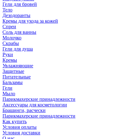
Гели для бровей
Тело
Дезодоранты
Кремы для ухода за кожей
Спреи
Соль для ванны
Молочко
Скрабы
Гели для душа
Руки
Кремы
Увлажняющие
Защитные
Питательные
Бальзамы
Гели
Мыло
Парикмахерские принадлежности
Аксессуары для косметологии
Брашинги, расчески
Парикмахерские принадлежности
Как купить
Условия оплаты
Условия доставки
О нас