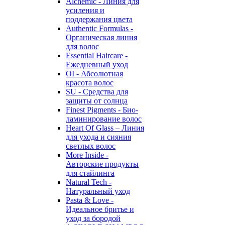
Alchemic - Линия для
усиления и
поддержания цвета
Authentic Formulas -
Органическая линия
для волос
Essential Haircare -
Eжедневный уход
OI - Абсолютная
красота волос
SU - Средства для
защиты от солнца
Finest Pigments - Био-
ламинирование волос
Heart Of Glass – Линия
для ухода и сияния
светлых волос
More Inside -
Авторские продукты
для стайлинга
Natural Tech -
Натуральный уход
Pasta & Love -
Идеальное бритье и
уход за бородой