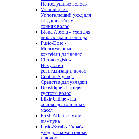
Непослушные волосы
Volumifique -
Уплотняющий уход для
создания объема
тонких волос
Blond Absolu - Уход для
любых граней блонда
Fusio-Dose -
Молекулярные
коктейли для волос
Chronologiste -
Искусство
ревитализации волос
Couture Styling -
Средства для укладки
Densifique - Потеря
густоты волос
Elixir Ultime - На
основе драгоценных
масел
Fresh Affair - Сухой
шампунь
Fusio-Scrub - Скраб-
уход для кожи головы
и волос