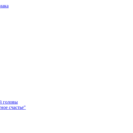
иака
ей головы
ное счастье"