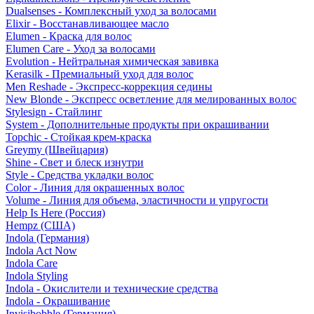
Dualsenses - Комплексный уход за волосами
Elixir - Восстанавливающее масло
Elumen - Краска для волос
Elumen Care - Уход за волосами
Evolution - Нейтральная химическая завивка
Kerasilk - Премиальный уход для волос
Men Reshade - Экспресс-коррекция седины
New Blonde - Экспресс осветление для мелированных волос
Stylesign - Стайлинг
System - Дополнительные продукты при окрашивании
Topchic - Стойкая крем-краска
Greymy (Швейцария)
Shine - Свет и блеск изнутри
Style - Средства укладки волос
Color - Линия для окрашенных волос
Volume - Линия для объема, эластичности и упругости
Help Is Here (Россия)
Hempz (США)
Indola (Германия)
Indola Act Now
Indola Care
Indola Styling
Indola - Окислители и технические средства
Indola - Окрашивание
Invisibobble (Германия)