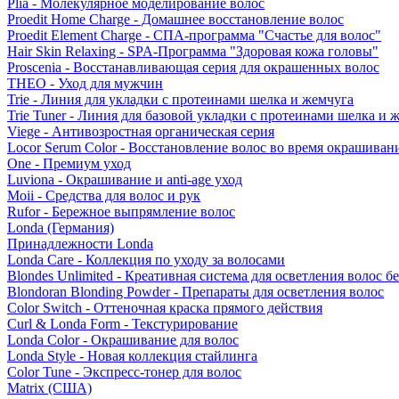
Plia - Молекулярное моделирование волос
Proedit Home Charge - Домашнее восстановление волос
Proedit Element Charge - СПА-программа "Счастье для волос"
Hair Skin Relaxing - SPA-Программа "Здоровая кожа головы"
Proscenia - Восстанавливающая серия для окрашенных волос
THEO - Уход для мужчин
Trie - Линия для укладки с протеинами шелка и жемчуга
Trie Tuner - Линия для базовой укладки с протеинами шелка и 
Viege - Антивозростная органическая серия
Locor Serum Color - Восстановление волос во время окрашиван
One - Премиум уход
Luviona - Окрашивание и anti-age уход
Moii - Средства для волос и рук
Rufor - Бережное выпрямление волос
Londa (Германия)
Принадлежности Londa
Londa Care - Коллекция по уходу за волосами
Blondes Unlimited - Креативная система для осветления волос б
Blondoran Blonding Powder - Препараты для осветления волос
Color Switch - Оттеночная краска прямого действия
Curl & Londa Form - Текстурирование
Londa Color - Окрашивание для волос
Londa Style - Новая коллекция стайлинга
Color Tune - Экспресс-тонер для волос
Matrix (США)