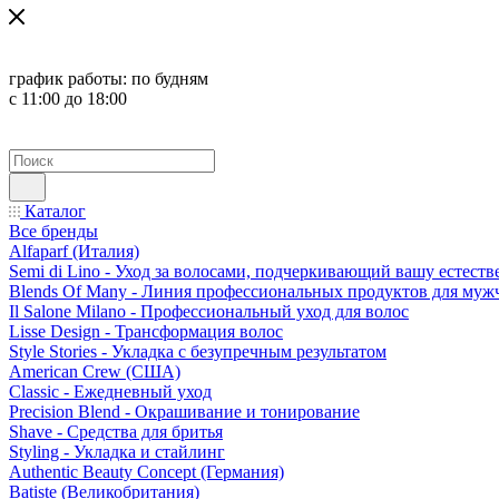
график работы:
по будням
с 11:00 до 18:00
Каталог
Все бренды
Alfaparf (Италия)
Semi di Lino - Уход за волосами, подчеркивающий вашу естест
Blends Of Many - Линия профессиональных продуктов для муж
Il Salone Milano - Профессиональный уход для волос
Lisse Design - Трансформация волос
Style Stories - Укладка с безупречным результатом
American Crew (США)
Classic - Ежедневный уход
Precision Blend - Окрашивание и тонирование
Shave - Средства для бритья
Styling - Укладка и стайлинг
Authentic Beauty Concept (Германия)
Batiste (Великобритания)