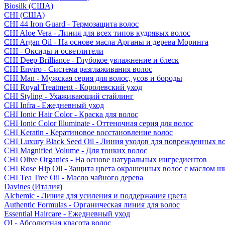
Biosilk (США)
CHI (США)
CHI 44 Iron Guard - Термозащита волос
CHI Aloe Vera - Линия для всех типов кудрявых волос
CHI Argan Oil - На основе масла Арганы и дерева Моринга
CHI - Оксиды и осветлители
CHI Deep Brilliance - Глубокое увлажнение и блеск
CHI Enviro - Система разглаживания волос
CHI Man - Мужская серия для волос, усов и бороды
CHI Royal Treatment - Королевский уход
CHI Styling - Ухаживающий стайлинг
CHI Infra - Ежедневный уход
CHI Ionic Hair Color - Краска для волос
CHI Ionic Color Illuminate - Оттеночная серия для волос
CHI Keratin - Кератиновое восстановление волос
CHI Luxury Black Seed Oil - Линия уходов для поврежденных в
CHI Magnified Volume - Для тонких волос
CHI Olive Organics - На основе натуральных ингредиентов
CHI Rose Hip Oil - Защита цвета окрашенных волос с маслом 
CHI Tea Tree Oil - Масло чайного дерева
Davines (Италия)
Alchemic - Линия для усиления и поддержания цвета
Authentic Formulas - Органическая линия для волос
Essential Haircare - Eжедневный уход
OI - Абсолютная красота волос