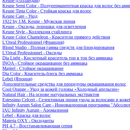
Keune (Голландия)
Keune Semi Color - Полуперманентная краска для волос без амм
Keune Tinta Color - Стойкая краска для волос
Keune Care - Уход
1922 by J.M. Keune - Мужская линия
Keune - Оксиды, порошки для осветления
Keune Style - Коллекция стайлинга
Keune Color Chameleon - Красители прямого действия
L'Oreal Professionnel (Франция)
Blond Studio - Полная гамма средств для блондирования
L'Oreal Professionnel - Оксиды
Dia Light - Кислотный краситель тон в тон без аммиака
INOA - Стойкое окрашивание без аммиака
Majirel - Стойкое окрашивание
Dia Color - Краситель-блеск без аммиака
Lebel (Япония)
Дополнительные средства для процедуры окрашивания волос
Cool Orange - Уход за кожей головы «Холодный апельсин»
Natural Hair - На основе натуральных экстрактов
Estessimo Celcert - Селективная линия ухода за волосами и кож
Infinity Aurum Salon Care - Инновационная программа "Абсолют
IAU Infinity Aurum - Аромалиния
Lebel - Краска для волос
Materia OXY - Оксиданты
PH 4.7 - Восстанавливающая серия