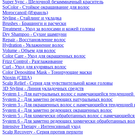
Super Sync - Щелочной безаммиачный краситель
SoColor - Стойкое окрашивание для волос
Moroccanoil (Израиль)
Styling - Стайлинг и укладка
Brushes - Брашинги и расчески
Treatment - Уход за волосами и кожей головы
Dry Shampoo - Сухие шампуни
Repair - Восстановление волос
Hydration - Увлажнение волос
Volume - Объем для волос
Color Care - Уход для окрашенных волос
Frizz Control - Разглаживание
Curl - Уход для кудрявых волос
Color Depositing Mask - Тонирующие маски
Nioxin (США)
Scalp Relief - Серия для чувствительной кожи головы
3D Styling - Линия укладочных средств
System 1 - Для натуральных волос с намечающейся тенденцией
System 2 - Для заметно редеющих натуральных волос
System 3 - Для окрашенных волос с намечающейся тенденцией
System 4 - Для заметно редеющих окрашенных волос
System 5 - Для химически обработанных волос с намечающейс
System 6 - Для заметно редеющих химически обработанных вол
Intensive Therapy - Интенсивный уход
Scalp Recovery - Серия против перхоти