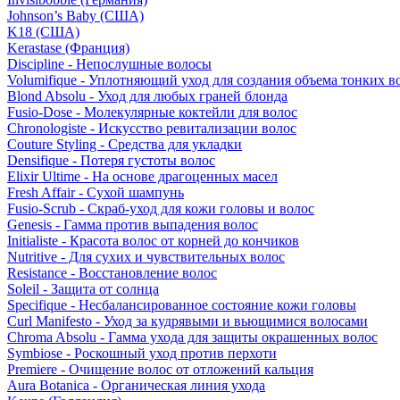
Johnson’s Baby (США)
K18 (США)
Kerastase (Франция)
Discipline - Непослушные волосы
Volumifique - Уплотняющий уход для создания объема тонких в
Blond Absolu - Уход для любых граней блонда
Fusio-Dose - Молекулярные коктейли для волос
Chronologiste - Искусство ревитализации волос
Couture Styling - Средства для укладки
Densifique - Потеря густоты волос
Elixir Ultime - На основе драгоценных масел
Fresh Affair - Сухой шампунь
Fusio-Scrub - Скраб-уход для кожи головы и волос
Genesis - Гамма против выпадения волос
Initialiste - Красота волос от корней до кончиков
Nutritive - Для сухих и чувствительных волос
Resistance - Восстановление волос
Soleil - Защита от солнца
Specifique - Несбалансированное состояние кожи головы
Curl Manifesto - Уход за кудрявыми и вьющимися волосами
Chroma Absolu - Гамма ухода для защиты окрашенных волос
Symbiose - Роскошный уход против перхоти
Premiere - Очищение волос от отложений кальция
Aura Botanica - Органическая линия ухода