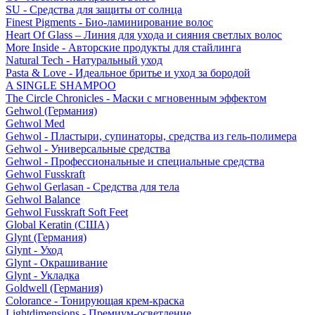
SU - Средства для защиты от солнца
Finest Pigments - Био-ламинирование волос
Heart Of Glass – Линия для ухода и сияния светлых волос
More Inside - Авторские продукты для стайлинга
Natural Tech - Натуральный уход
Pasta & Love - Идеальное бритье и уход за бородой
A SINGLE SHAMPOO
The Circle Chronicles - Маски с мгновенным эффектом
Gehwol (Германия)
Gehwol Med
Gehwol - Пластыри, супинаторы, средства из гель-полимера
Gehwol - Универсальные средства
Gehwol - Профессиональные и специальные средства
Gehwol Fusskraft
Gehwol Gerlasan - Средства для тела
Gehwol Balance
Gehwol Fusskraft Soft Feet
Global Keratin (США)
Glynt (Германия)
Glynt - Уход
Glynt - Окрашивание
Glynt - Укладка
Goldwell (Германия)
Colorance - Тонирующая крем-краска
Lightdimensions - Премиум-осветление