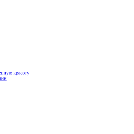
венную красоту
чин