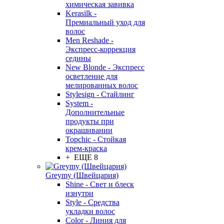
химическая завивка
Kerasilk -
Премиальный уход для
волос
Men Reshade -
Экспресс-коррекция
седины
New Blonde - Экспресс
осветление для
мелированных волос
Stylesign - Стайлинг
System -
Дополнительные
продукты при
окрашивании
Topchic - Стойкая
крем-краска
+ ЕЩЕ 8
Greymy (Швейцария)
Shine - Свет и блеск
изнутри
Style - Средства
укладки волос
Color - Линия для