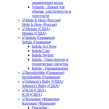
окрашенных волос
Volume - Линия для
объема, эластичности и
упругости
Help Is Here (Россия)
Hempz (США)
Indola (Германия)
Indola Act Now
Indola Care
Indola Styling
Indola - Окислители и
технические средства
Indola - Окрашивание
Invisibobble (Германия)
Johnson’s Baby (США)
K18 (США)
Kerastase (Франция)
Discipline -