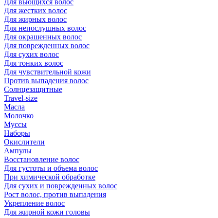
Для вьющихся волос
Для жестких волос
Для жирных волос
Для непослушных волос
Для окрашенных волос
Для поврежденных волос
Для сухих волос
Для тонких волос
Для чувствительной кожи
Против выпадения волос
Солнцезащитные
Travel-size
Масла
Молочко
Муссы
Наборы
Окислители
Ампулы
Восстановление волос
Для густоты и объема волос
При химической обработке
Для сухих и поврежденных волос
Рост волос, против выпадения
Укрепление волос
Для жирной кожи головы