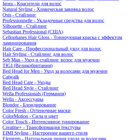
Igora - Красители для волос
Natural Styling - Химическая завивка волос
Osis - Стайлинг
Professionnelle - Укладочные средства для волос
Silhouette - Стайлинг
Sebastian Professional (США)
Cellophanes Hair Gloss - Тонирующая краска с эффектом
ламинирования
Hair Care - Профессиональный уход для волос
Hair Styling - Стайлинг для волос
Seb Man - Уход и стайлинг волос для мужчин
TIGI (Великобритания)
Bed Head for Men - Уход за волосами для мужчин
Catwalk
Bed Head Care - Уходы
Bed Head Style - Стайлинг
Wella Professionals (Германия)
Wella - Аксессуары
Blondor - Блондирование
Color Fresh - Оттеночные маски
ColorMotion - Сила и цвет
Color Touch - Интенсивное тонирование
Creatine+ - Трансформация текстуры
EIMI Styling - Настроение вашего стиля
Elements - Натуральная линия ухода за волосами