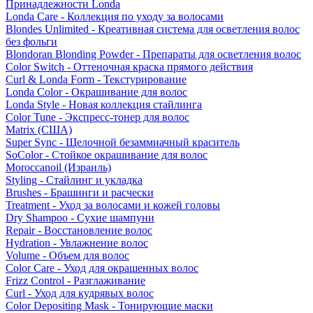
Принадлежности Londa
Londa Care - Коллекция по уходу за волосами
Blondes Unlimited - Креативная система для осветления волос
без фольги
Blondoran Blonding Powder - Препараты для осветления волос
Color Switch - Оттеночная краска прямого действия
Curl & Londa Form - Текстурирование
Londa Color - Окрашивание для волос
Londa Style - Новая коллекция стайлинга
Color Tune - Экспресс-тонер для волос
Matrix (США)
Super Sync - Щелочной безаммиачный краситель
SoColor - Стойкое окрашивание для волос
Moroccanoil (Израиль)
Styling - Стайлинг и укладка
Brushes - Брашинги и расчески
Treatment - Уход за волосами и кожей головы
Dry Shampoo - Сухие шампуни
Repair - Восстановление волос
Hydration - Увлажнение волос
Volume - Объем для волос
Color Care - Уход для окрашенных волос
Frizz Control - Разглаживание
Curl - Уход для кудрявых волос
Color Depositing Mask - Тонирующие маски