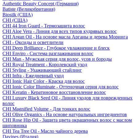
Authentic Beauty Concept (Германия)
Batiste (Великобритания)
Biosilk (США)
CHI (США)
CHI 44 Iron Guard - Термозащита волос
CHI Aloe Vera - Линия для всех типов кудрявых волос
CHI Argan Oil - На основе масла Арганы и дерева Моринга
CHI - Оксиды и осветлители
CHI Deep Brilliance - Глубокое увлажнение и блеск
CHI Enviro - Система разглаживания волос
CHI Man - Мужская серия для волос, усов и бороды
CHI Royal Treatment - Королевский уход
CHI Styling - Ухаживающий стайлинг
CHI Infra - Ежедневный уход
CHI Ionic Hair Color - Краска для волос
CHI Ionic Color Illuminate - Оттеночная серия для волос
CHI Keratin - Кератиновое восстановление волос
CHI Luxury Black Seed Oil - Линия уходов для поврежденных
волос
CHI Magnified Volume - Для тонких волос
CHI Olive Organics - На основе натуральных ингредиентов
CHI Rose Hip Oil - Защита цвета окрашенных волос с маслом
шиповника
CHI Tea Tree Oil - Масло чайного дерева
Davines (Италия)