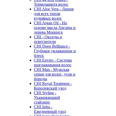
Термозащита волос
CHI Aloe Vera - Линия
для всех типов
кудрявых волос
CHI Argan Oil - На
основе масла Арганы и
дерева Моринга
CHI - Оксиды и
осветлители
CHI Deep Brilliance -
Глубокое увлажнение и
блеск
CHI Enviro - Система
разглаживания волос
CHI Man - Мужская
серия для волос, усов и
бороды
CHI Royal Treatment -
Королевский уход
CHI Styling -
Ухаживающий
стайлинг
CHI Infra -
Ежедневный уход