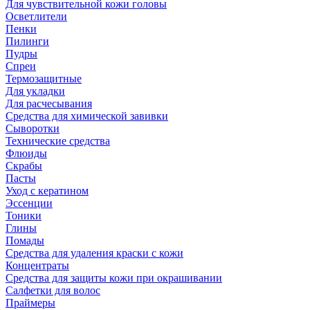
Для чувствительной кожи головы
Осветлители
Пенки
Пилинги
Пудры
Спреи
Термозащитные
Для укладки
Для расчесывания
Средства для химической завивки
Сыворотки
Технические средства
Флюиды
Скрабы
Пасты
Уход с кератином
Эссенции
Тоники
Глины
Помады
Средства для удаления краски с кожи
Концентраты
Средства для защиты кожи при окрашивании
Салфетки для волос
Праймеры