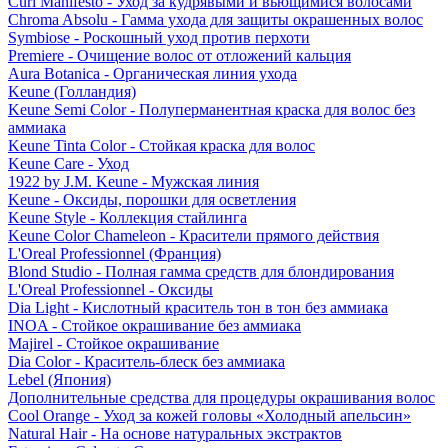
Curl Manifesto - Уход за кудрявыми и вьющимися волосами
Chroma Absolu - Гамма ухода для защиты окрашенных волос
Symbiose - Роскошный уход против перхоти
Premiere - Очищение волос от отложений кальция
Aura Botanica - Органическая линия ухода
Keune (Голландия)
Keune Semi Color - Полуперманентная краска для волос без
аммиака
Keune Tinta Color - Стойкая краска для волос
Keune Care - Уход
1922 by J.M. Keune - Мужская линия
Keune - Оксиды, порошки для осветления
Keune Style - Коллекция стайлинга
Keune Color Chameleon - Красители прямого действия
L'Oreal Professionnel (Франция)
Blond Studio - Полная гамма средств для блондирования
L'Oreal Professionnel - Оксиды
Dia Light - Кислотный краситель тон в тон без аммиака
INOA - Стойкое окрашивание без аммиака
Majirel - Стойкое окрашивание
Dia Color - Краситель-блеск без аммиака
Lebel (Япония)
Дополнительные средства для процедуры окрашивания волос
Cool Orange - Уход за кожей головы «Холодный апельсин»
Natural Hair - На основе натуральных экстрактов