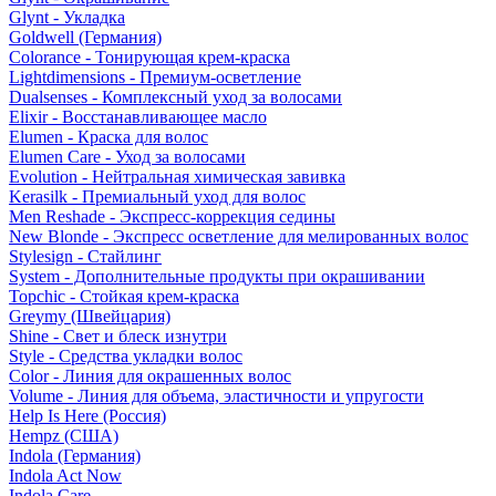
Glynt - Укладка
Goldwell (Германия)
Colorance - Тонирующая крем-краска
Lightdimensions - Премиум-осветление
Dualsenses - Комплексный уход за волосами
Elixir - Восстанавливающее масло
Elumen - Краска для волос
Elumen Care - Уход за волосами
Evolution - Нейтральная химическая завивка
Kerasilk - Премиальный уход для волос
Men Reshade - Экспресс-коррекция седины
New Blonde - Экспресс осветление для мелированных волос
Stylesign - Стайлинг
System - Дополнительные продукты при окрашивании
Topchic - Стойкая крем-краска
Greymy (Швейцария)
Shine - Свет и блеск изнутри
Style - Средства укладки волос
Color - Линия для окрашенных волос
Volume - Линия для объема, эластичности и упругости
Help Is Here (Россия)
Hempz (США)
Indola (Германия)
Indola Act Now
Indola Care