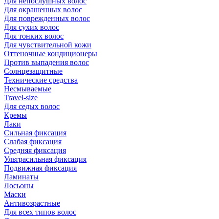
Для непослушных волос
Для окрашенных волос
Для поврежденных волос
Для сухих волос
Для тонких волос
Для чувствительной кожи
Оттеночные кондиционеры
Против выпадения волос
Солнцезащитные
Технические средства
Несмываемые
Travel-size
Для седых волос
Кремы
Лаки
Сильная фиксация
Слабая фиксация
Средняя фиксация
Ультрасильная фиксация
Подвижная фиксация
Ламинаты
Лосьоны
Маски
Антивозрастные
Для всех типов волос