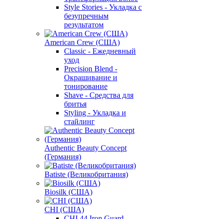
Style Stories - Укладка с
безупречным
результатом
American Crew (США)
Classic - Ежедневный
уход
Precision Blend -
Окрашивание и
тонирование
Shave - Средства для
бритья
Styling - Укладка и
стайлинг
Authentic Beauty Concept
(Германия)
Batiste (Великобритания)
Biosilk (США)
CHI (США)
CHI 44 Iron Guard -