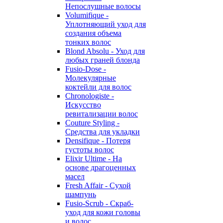
Непослушные волосы
Volumifique -
Уплотняющий уход для
создания объема
тонких волос
Blond Absolu - Уход для
любых граней блонда
Fusio-Dose -
Молекулярные
коктейли для волос
Chronologiste -
Искусство
ревитализации волос
Couture Styling -
Средства для укладки
Densifique - Потеря
густоты волос
Elixir Ultime - На
основе драгоценных
масел
Fresh Affair - Сухой
шампунь
Fusio-Scrub - Скраб-
уход для кожи головы
и волос