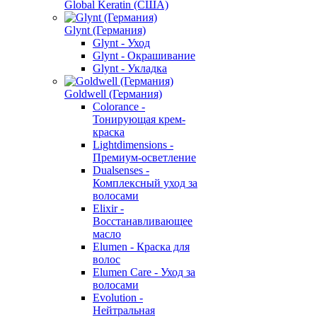
Global Keratin (США)
Glynt (Германия)
Glynt - Уход
Glynt - Окрашивание
Glynt - Укладка
Goldwell (Германия)
Colorance -
Тонирующая крем-
краска
Lightdimensions -
Премиум-осветление
Dualsenses -
Комплексный уход за
волосами
Elixir -
Восстанавливающее
масло
Elumen - Краска для
волос
Elumen Care - Уход за
волосами
Evolution -
Нейтральная