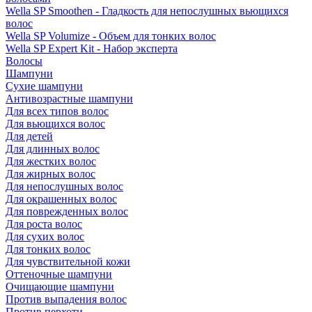
Wella SP Smoothen - Гладкость для непослушных вьющихся
волос
Wella SP Volumize - Объем для тонких волос
Wella SP Expert Kit - Набор эксперта
Волосы
Шампуни
Сухие шампуни
Антивозрастные шампуни
Для всех типов волос
Для вьющихся волос
Для детей
Для длинных волос
Для жестких волос
Для жирных волос
Для непослушных волос
Для окрашенных волос
Для поврежденных волос
Для роста волос
Для сухих волос
Для тонких волос
Для чувствительной кожи
Оттеночные шампуни
Очищающие шампуни
Против выпадения волос
Против перхоти