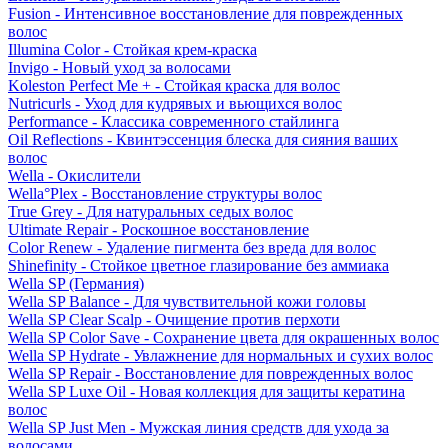
Fusion - Интенсивное восстановление для поврежденных
волос
Illumina Color - Стойкая крем-краска
Invigo - Новый уход за волосами
Koleston Perfect Me + - Стойкая краска для волос
Nutricurls - Уход для кудрявых и вьющихся волос
Performance - Классика современного стайлинга
Oil Reflections - Квинтэссенция блеска для сияния ваших
волос
Wella - Окислители
Wella°Plex - Восстановление структуры волос
True Grey - Для натуральных седых волос
Ultimate Repair - Роскошное восстановление
Color Renew - Удаление пигмента без вреда для волос
Shinefinity - Стойкое цветное глазирование без аммиака
Wella SP (Германия)
Wella SP Balance - Для чувствительной кожи головы
Wella SP Clear Scalp - Очищение против перхоти
Wella SP Color Save - Сохранение цвета для окрашенных волос
Wella SP Hydrate - Увлажнение для нормальных и сухих волос
Wella SP Repair - Восстановление для поврежденных волос
Wella SP Luxe Oil - Новая коллекция для защиты кератина
волос
Wella SP Just Men - Мужская линия средств для ухода за
волосами