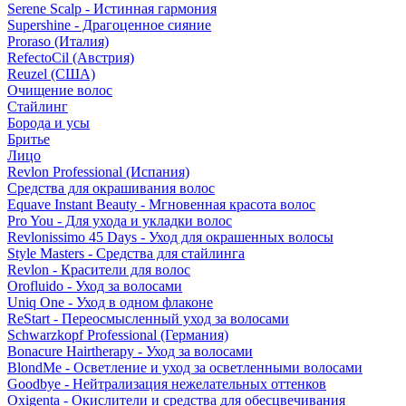
Serene Scalp - Истинная гармония
Supershine - Драгоценное сияние
Proraso (Италия)
RefectoCil (Австрия)
Reuzel (США)
Очищение волос
Стайлинг
Борода и усы
Бритье
Лицо
Revlon Professional (Испания)
Средства для окрашивания волос
Equave Instant Beauty - Мгновенная красота волос
Pro You - Для ухода и укладки волос
Revlonissimo 45 Days - Уход для окрашенных волосы
Style Masters - Средства для стайлинга
Revlon - Красители для волос
Orofluido - Уход за волосами
Uniq One - Уход в одном флаконе
ReStart - Переосмысленный уход за волосами
Schwarzkopf Professional (Германия)
Bonacure Hairtherapy - Уход за волосами
BlondMe - Осветление и уход за осветленными волосами
Goodbye - Нейтрализация нежелательных оттенков
Oxigenta - Окислители и средства для обесцвечивания