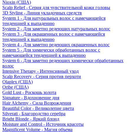
Nioxin (США)
Scalp Relief - Серия для чувствительной кожи головы
3D Styling - Линия укладочных средств
System 1 - Для натуральных волос с намечающейся
тенденцией к выпадению
System 2 - Для заметно редеющих натуральных волос
System 3 - Для окрашенных волос с намечающейся
тенденцией к выпадению
System 4 - Для заметно редеющих окрашенных волос
System 5 - Для химически обработанных волос с
намечающейся тенденцией к выпадению
System 6 - Для заметно редеющих химически обработанных
волос
Intensive Therapy - Интенсивный уход
Scalp Recovery - Серия против перхоти
Olaplex (США)
Oribe (США)
Gold Lust - Роскошь золота
Signature - Вдохновение дня
Hair Alchemy - Сила Возрождения
Beautiful Color - Великолепие цвета
Silverati - Благородство серебра
Bright Blonde - Яркий блонд
Moisture and Control - Источник красоты
Magnificent Volume - Магия объема