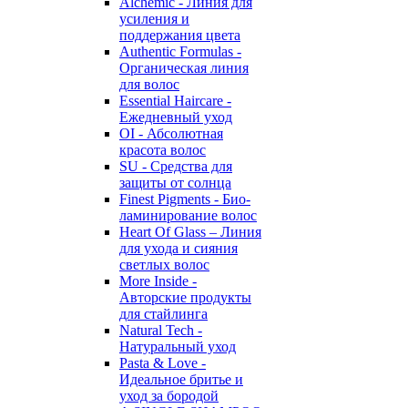
Alchemic - Линия для
усиления и
поддержания цвета
Authentic Formulas -
Органическая линия
для волос
Essential Haircare -
Eжедневный уход
OI - Абсолютная
красота волос
SU - Средства для
защиты от солнца
Finest Pigments - Био-
ламинирование волос
Heart Of Glass – Линия
для ухода и сияния
светлых волос
More Inside -
Авторские продукты
для стайлинга
Natural Tech -
Натуральный уход
Pasta & Love -
Идеальное бритье и
уход за бородой