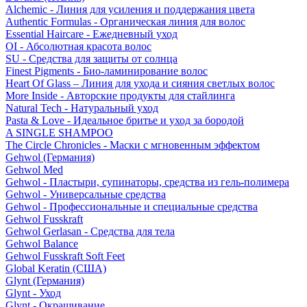
Alchemic - Линия для усиления и поддержания цвета
Authentic Formulas - Органическая линия для волос
Essential Haircare - Eжедневный уход
OI - Абсолютная красота волос
SU - Средства для защиты от солнца
Finest Pigments - Био-ламинирование волос
Heart Of Glass – Линия для ухода и сияния светлых волос
More Inside - Авторские продукты для стайлинга
Natural Tech - Натуральный уход
Pasta & Love - Идеальное бритье и уход за бородой
A SINGLE SHAMPOO
The Circle Chronicles - Маски с мгновенным эффектом
Gehwol (Германия)
Gehwol Med
Gehwol - Пластыри, супинаторы, средства из гель-полимера
Gehwol - Универсальные средства
Gehwol - Профессиональные и специальные средства
Gehwol Fusskraft
Gehwol Gerlasan - Средства для тела
Gehwol Balance
Gehwol Fusskraft Soft Feet
Global Keratin (США)
Glynt (Германия)
Glynt - Уход
Glynt - Окрашивание