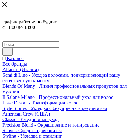
график работы:
по будням
с 11:00 до 18:00
Каталог
Все бренды
Alfaparf (Италия)
Semi di Lino - Уход за волосами, подчеркивающий вашу
естественную красоту
Blends Of Many - Линия профессиональных продуктов для
мужчин
Il Salone Milano - Профессиональный уход для волос
Lisse Design - Трансформация волос
Style Stories - Укладка с безупречным результатом
American Crew (США)
Classic - Ежедневный уход
Precision Blend - Окрашивание и тонирование
Shave - Средства для бритья
Styling - Укладка и стайлинг