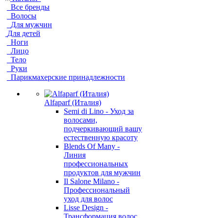
Все бренды
Волосы
Для мужчин
Для детей
Ноги
Лицо
Тело
Руки
Парикмахерские принадлежности
Alfaparf (Италия)
Semi di Lino - Уход за
волосами,
подчеркивающий вашу
естественную красоту
Blends Of Many -
Линия
профессиональных
продуктов для мужчин
Il Salone Milano -
Профессиональный
уход для волос
Lisse Design -
Трансформация волос