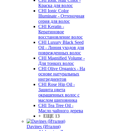
CHI Ionic Hair Color -
Краска для волос
CHI Ionic Color
Illuminate - Оттеночная
серия для волос
CHI Keratin -
Кератиновое
восстановление волос
CHI Luxury Black Seed
Oil - Линия уходов для
поврежденных волос
CHI Magnified Volume -
Для тонких волос
CHI Olive Organics - На
основе натуральных
ингредиентов
CHI Rose Hip Oil -
Защита цвета
окрашенных волос с
маслом шиповника
CHI Tea Tree Oil -
Масло чайного дерева
+ ЕЩЕ 13
Davines (Италия)