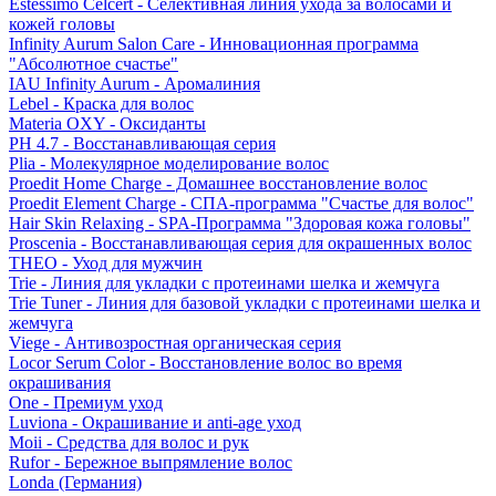
Estessimo Celcert - Селективная линия ухода за волосами и
кожей головы
Infinity Aurum Salon Care - Инновационная программа
"Абсолютное счастье"
IAU Infinity Aurum - Аромалиния
Lebel - Краска для волос
Materia OXY - Оксиданты
PH 4.7 - Восстанавливающая серия
Plia - Молекулярное моделирование волос
Proedit Home Charge - Домашнее восстановление волос
Proedit Element Charge - СПА-программа "Счастье для волос"
Hair Skin Relaxing - SPA-Программа "Здоровая кожа головы"
Proscenia - Восстанавливающая серия для окрашенных волос
THEO - Уход для мужчин
Trie - Линия для укладки с протеинами шелка и жемчуга
Trie Tuner - Линия для базовой укладки с протеинами шелка и
жемчуга
Viege - Антивозростная органическая серия
Locor Serum Color - Восстановление волос во время
окрашивания
One - Премиум уход
Luviona - Окрашивание и anti-age уход
Moii - Средства для волос и рук
Rufor - Бережное выпрямление волос
Londa (Германия)