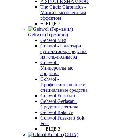
A SINGLE SHAMPOO
The Circle Chronicles -
Маски с мгновенным
эффектом
+ ЕЩЕ 7
Gehwol (Германия)
Gehwol Med
Gehwol - Пластыри,
супинаторы, средства
из гель-полимера
Gehwol -
Универсальные
средства
Gehwol -
Профессиональные и
специальные средства
Gehwol Fusskraft
Gehwol Gerlasan -
Средства для тела
Gehwol Balance
Gehwol Fusskraft Soft
Feet
+ ЕЩЕ 3