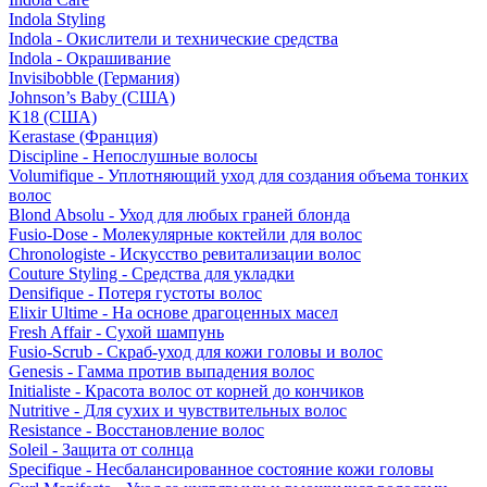
Indola Styling
Indola - Окислители и технические средства
Indola - Окрашивание
Invisibobble (Германия)
Johnson’s Baby (США)
K18 (США)
Kerastase (Франция)
Discipline - Непослушные волосы
Volumifique - Уплотняющий уход для создания объема тонких
волос
Blond Absolu - Уход для любых граней блонда
Fusio-Dose - Молекулярные коктейли для волос
Chronologiste - Искусство ревитализации волос
Couture Styling - Средства для укладки
Densifique - Потеря густоты волос
Elixir Ultime - На основе драгоценных масел
Fresh Affair - Сухой шампунь
Fusio-Scrub - Скраб-уход для кожи головы и волос
Genesis - Гамма против выпадения волос
Initialiste - Красота волос от корней до кончиков
Nutritive - Для сухих и чувствительных волос
Resistance - Восстановление волос
Soleil - Защита от солнца
Specifique - Несбалансированное состояние кожи головы