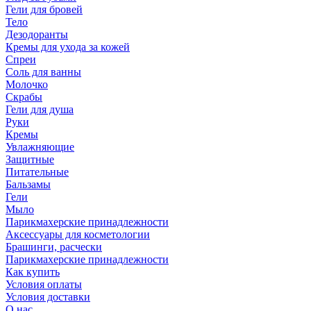
Гели для бровей
Тело
Дезодоранты
Кремы для ухода за кожей
Спреи
Соль для ванны
Молочко
Скрабы
Гели для душа
Руки
Кремы
Увлажняющие
Защитные
Питательные
Бальзамы
Гели
Мыло
Парикмахерские принадлежности
Аксессуары для косметологии
Брашинги, расчески
Парикмахерские принадлежности
Как купить
Условия оплаты
Условия доставки
О нас