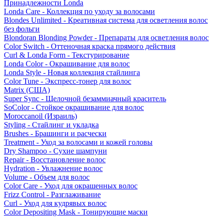
Принадлежности Londa
Londa Care - Коллекция по уходу за волосами
Blondes Unlimited - Креативная система для осветления волос
без фольги
Blondoran Blonding Powder - Препараты для осветления волос
Color Switch - Оттеночная краска прямого действия
Curl & Londa Form - Текстурирование
Londa Color - Окрашивание для волос
Londa Style - Новая коллекция стайлинга
Color Tune - Экспресс-тонер для волос
Matrix (США)
Super Sync - Щелочной безаммиачный краситель
SoColor - Стойкое окрашивание для волос
Moroccanoil (Израиль)
Styling - Стайлинг и укладка
Brushes - Брашинги и расчески
Treatment - Уход за волосами и кожей головы
Dry Shampoo - Сухие шампуни
Repair - Восстановление волос
Hydration - Увлажнение волос
Volume - Объем для волос
Color Care - Уход для окрашенных волос
Frizz Control - Разглаживание
Curl - Уход для кудрявых волос
Color Depositing Mask - Тонирующие маски