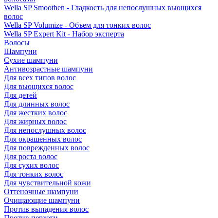
Wella SP Smoothen - Гладкость для непослушных вьющихся
волос
Wella SP Volumize - Объем для тонких волос
Wella SP Expert Kit - Набор эксперта
Волосы
Шампуни
Сухие шампуни
Антивозрастные шампуни
Для всех типов волос
Для вьющихся волос
Для детей
Для длинных волос
Для жестких волос
Для жирных волос
Для непослушных волос
Для окрашенных волос
Для поврежденных волос
Для роста волос
Для сухих волос
Для тонких волос
Для чувствительной кожи
Оттеночные шампуни
Очищающие шампуни
Против выпадения волос
Против перхоти