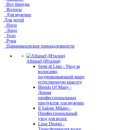
Все бренды
Волосы
Для мужчин
Для детей
Ноги
Лицо
Тело
Руки
Парикмахерские принадлежности
Alfaparf (Италия)
Semi di Lino - Уход за
волосами,
подчеркивающий вашу
естественную красоту
Blends Of Many -
Линия
профессиональных
продуктов для мужчин
Il Salone Milano -
Профессиональный
уход для волос
Lisse Design -
Трансформация волос