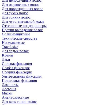
Для непослушных волос
Для окрашенных волос
Для поврежденных волос
Для сухих волос
Для тонких волос
Для чувствительной кожи
Оттеночные кондиционеры
Против выпадения волос
Солнцезащитные
Технические средства
Несмываемые
Travel-size
Для седых волос
Кремы
Лаки
Сильная фиксация
Слабая фиксация
Средняя фиксация
Ультрасильная фиксация
Подвижная фиксация
Ламинаты
Лосьоны
Маски
Антивозрастные
Для всех типов волос