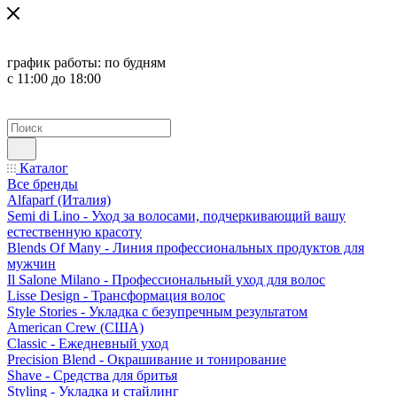
график работы:
по будням
с 11:00 до 18:00
Каталог
Все бренды
Alfaparf (Италия)
Semi di Lino - Уход за волосами, подчеркивающий вашу
естественную красоту
Blends Of Many - Линия профессиональных продуктов для
мужчин
Il Salone Milano - Профессиональный уход для волос
Lisse Design - Трансформация волос
Style Stories - Укладка с безупречным результатом
American Crew (США)
Classic - Ежедневный уход
Precision Blend - Окрашивание и тонирование
Shave - Средства для бритья
Styling - Укладка и стайлинг