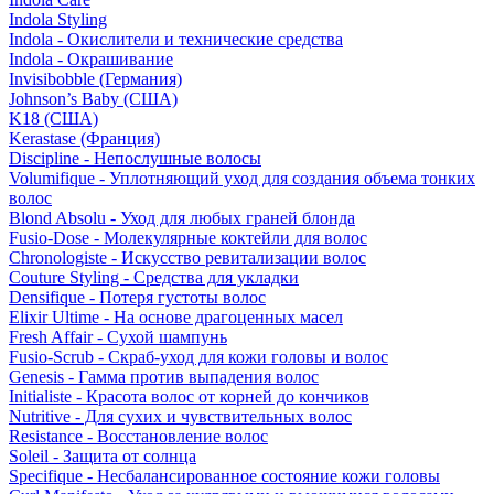
Indola Styling
Indola - Окислители и технические средства
Indola - Окрашивание
Invisibobble (Германия)
Johnson’s Baby (США)
K18 (США)
Kerastase (Франция)
Discipline - Непослушные волосы
Volumifique - Уплотняющий уход для создания объема тонких
волос
Blond Absolu - Уход для любых граней блонда
Fusio-Dose - Молекулярные коктейли для волос
Chronologiste - Искусство ревитализации волос
Couture Styling - Средства для укладки
Densifique - Потеря густоты волос
Elixir Ultime - На основе драгоценных масел
Fresh Affair - Сухой шампунь
Fusio-Scrub - Скраб-уход для кожи головы и волос
Genesis - Гамма против выпадения волос
Initialiste - Красота волос от корней до кончиков
Nutritive - Для сухих и чувствительных волос
Resistance - Восстановление волос
Soleil - Защита от солнца
Specifique - Несбалансированное состояние кожи головы