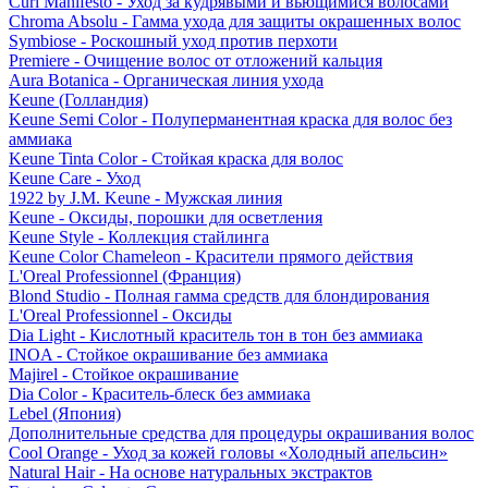
Curl Manifesto - Уход за кудрявыми и вьющимися волосами
Chroma Absolu - Гамма ухода для защиты окрашенных волос
Symbiose - Роскошный уход против перхоти
Premiere - Очищение волос от отложений кальция
Aura Botanica - Органическая линия ухода
Keune (Голландия)
Keune Semi Color - Полуперманентная краска для волос без
аммиака
Keune Tinta Color - Стойкая краска для волос
Keune Care - Уход
1922 by J.M. Keune - Мужская линия
Keune - Оксиды, порошки для осветления
Keune Style - Коллекция стайлинга
Keune Color Chameleon - Красители прямого действия
L'Oreal Professionnel (Франция)
Blond Studio - Полная гамма средств для блондирования
L'Oreal Professionnel - Оксиды
Dia Light - Кислотный краситель тон в тон без аммиака
INOA - Стойкое окрашивание без аммиака
Majirel - Стойкое окрашивание
Dia Color - Краситель-блеск без аммиака
Lebel (Япония)
Дополнительные средства для процедуры окрашивания волос
Cool Orange - Уход за кожей головы «Холодный апельсин»
Natural Hair - На основе натуральных экстрактов