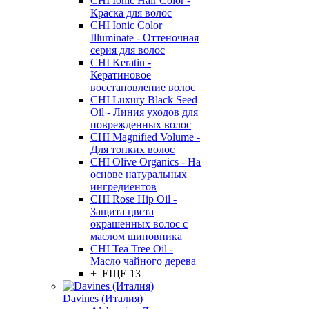
CHI Ionic Hair Color -
Краска для волос
CHI Ionic Color
Illuminate - Оттеночная
серия для волос
CHI Keratin -
Кератиновое
восстановление волос
CHI Luxury Black Seed
Oil - Линия уходов для
поврежденных волос
CHI Magnified Volume -
Для тонких волос
CHI Olive Organics - На
основе натуральных
ингредиентов
CHI Rose Hip Oil -
Защита цвета
окрашенных волос с
маслом шиповника
CHI Tea Tree Oil -
Масло чайного дерева
+ ЕЩЕ 13
Davines (Италия)