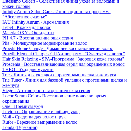
Estessimo Celcert - Селективная линия ухода за волосами и
кожей головы
Infinity Aurum Salon Care - Инновационная программа
"Абсолютное счастье"
IAU Infinity Aurum - Аромалиния
Lebel - Краска для волос
Materia OXY - Оксиданты
PH 4.7 - Восстанавливающая серия
Plia - Молекулярное моделирование волос
Proedit Home Charge - Домашнее восстановление волос
Proedit Element Charge - СПА-программа "Счастье для волос"
Hair Skin Relaxing - SPA-Программа "Здоровая кожа головы"
Proscenia - Восстанавливающая серия для окрашенных волос
THEO - Уход для мужчин
Trie - Линия для укладки с протеинами шелка и жемчуга
Trie Tuner - Линия для базовой укладки с протеинами шелка и
жемчуга
Viege - Антивозростная органическая серия
Locor Serum Color - Восстановление волос во время
окрашивания
One - Премиум уход
Luviona - Окрашивание и anti-age уход
Moii - Средства для волос и рук
Rufor - Бережное выпрямление волос
Londa (Германия)