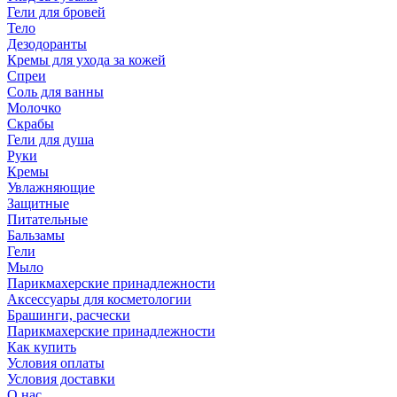
Гели для бровей
Тело
Дезодоранты
Кремы для ухода за кожей
Спреи
Соль для ванны
Молочко
Скрабы
Гели для душа
Руки
Кремы
Увлажняющие
Защитные
Питательные
Бальзамы
Гели
Мыло
Парикмахерские принадлежности
Аксессуары для косметологии
Брашинги, расчески
Парикмахерские принадлежности
Как купить
Условия оплаты
Условия доставки
О нас