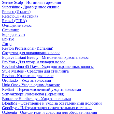
Serene Scalp - Истинная гармония
Supershine - Драгоценное сияние
Proraso (Италия)
RefectoCil (Австрия)
Reuzel (США)
Очищение волос
Стайлинг
Борода и усы
Бритье
Лицо
Revlon Professional (Испания)
Средства для окрашивания волос
Equave Instant Beauty - Мгновенная красота волос
Pro You - Для ухода и укладки волос
Revlonissimo 45 Days - Уход для окрашенных волосы
Style Masters - Средства для стайлинга
Revlon - Красители для волос
Orofluido - Уход за волосами
Uniq One - Уход в одном флаконе
ReStart - Переосмысленный уход за волосами
Schwarzkopf Professional (Германия)
Bonacure Hairtherapy - Уход за волосами
BlondMe - Осветление и уход за осветленными волосами
Goodbye - Нейтрализация нежелательных оттенков
Oxigenta - Окислители и средства для обесцвечивания