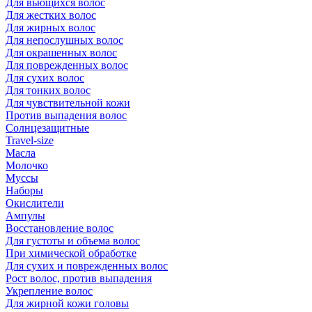
Для вьющихся волос
Для жестких волос
Для жирных волос
Для непослушных волос
Для окрашенных волос
Для поврежденных волос
Для сухих волос
Для тонких волос
Для чувствительной кожи
Против выпадения волос
Солнцезащитные
Travel-size
Масла
Молочко
Муссы
Наборы
Окислители
Ампулы
Восстановление волос
Для густоты и объема волос
При химической обработке
Для сухих и поврежденных волос
Рост волос, против выпадения
Укрепление волос
Для жирной кожи головы