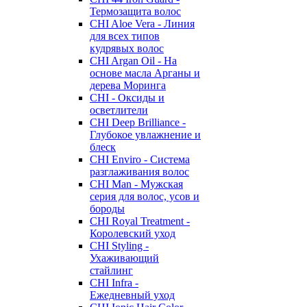
Термозащита волос
CHI Aloe Vera - Линия
для всех типов
кудрявых волос
CHI Argan Oil - На
основе масла Арганы и
дерева Моринга
CHI - Оксиды и
осветлители
CHI Deep Brilliance -
Глубокое увлажнение и
блеск
CHI Enviro - Система
разглаживания волос
CHI Man - Мужская
серия для волос, усов и
бороды
CHI Royal Treatment -
Королевский уход
CHI Styling -
Ухаживающий
стайлинг
CHI Infra -
Ежедневный уход