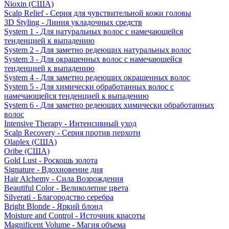
Nioxin (США)
Scalp Relief - Серия для чувствительной кожи головы
3D Styling - Линия укладочных средств
System 1 - Для натуральных волос с намечающейся
тенденцией к выпадению
System 2 - Для заметно редеющих натуральных волос
System 3 - Для окрашенных волос с намечающейся
тенденцией к выпадению
System 4 - Для заметно редеющих окрашенных волос
System 5 - Для химически обработанных волос с
намечающейся тенденцией к выпадению
System 6 - Для заметно редеющих химически обработанных
волос
Intensive Therapy - Интенсивный уход
Scalp Recovery - Серия против перхоти
Olaplex (США)
Oribe (США)
Gold Lust - Роскошь золота
Signature - Вдохновение дня
Hair Alchemy - Сила Возрождения
Beautiful Color - Великолепие цвета
Silverati - Благородство серебра
Bright Blonde - Яркий блонд
Moisture and Control - Источник красоты
Magnificent Volume - Магия объема