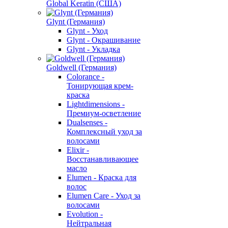
Global Keratin (США)
Glynt (Германия)
Glynt - Уход
Glynt - Окрашивание
Glynt - Укладка
Goldwell (Германия)
Colorance -
Тонирующая крем-
краска
Lightdimensions -
Премиум-осветление
Dualsenses -
Комплексный уход за
волосами
Elixir -
Восстанавливающее
масло
Elumen - Краска для
волос
Elumen Care - Уход за
волосами
Evolution -
Нейтральная