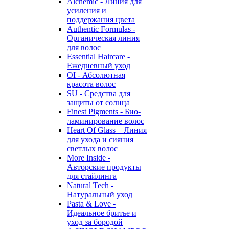
Alchemic - Линия для
усиления и
поддержания цвета
Authentic Formulas -
Органическая линия
для волос
Essential Haircare -
Eжедневный уход
OI - Абсолютная
красота волос
SU - Средства для
защиты от солнца
Finest Pigments - Био-
ламинирование волос
Heart Of Glass – Линия
для ухода и сияния
светлых волос
More Inside -
Авторские продукты
для стайлинга
Natural Tech -
Натуральный уход
Pasta & Love -
Идеальное бритье и
уход за бородой