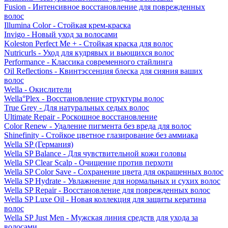
Fusion - Интенсивное восстановление для поврежденных
волос
Illumina Color - Стойкая крем-краска
Invigo - Новый уход за волосами
Koleston Perfect Me + - Стойкая краска для волос
Nutricurls - Уход для кудрявых и вьющихся волос
Performance - Классика современного стайлинга
Oil Reflections - Квинтэссенция блеска для сияния ваших
волос
Wella - Окислители
Wella°Plex - Восстановление структуры волос
True Grey - Для натуральных седых волос
Ultimate Repair - Роскошное восстановление
Color Renew - Удаление пигмента без вреда для волос
Shinefinity - Стойкое цветное глазирование без аммиака
Wella SP (Германия)
Wella SP Balance - Для чувствительной кожи головы
Wella SP Clear Scalp - Очищение против перхоти
Wella SP Color Save - Сохранение цвета для окрашенных волос
Wella SP Hydrate - Увлажнение для нормальных и сухих волос
Wella SP Repair - Восстановление для поврежденных волос
Wella SP Luxe Oil - Новая коллекция для защиты кератина
волос
Wella SP Just Men - Мужская линия средств для ухода за
волосами