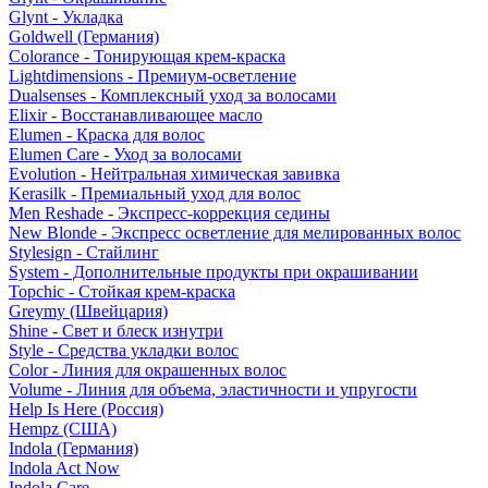
Glynt - Укладка
Goldwell (Германия)
Colorance - Тонирующая крем-краска
Lightdimensions - Премиум-осветление
Dualsenses - Комплексный уход за волосами
Elixir - Восстанавливающее масло
Elumen - Краска для волос
Elumen Care - Уход за волосами
Evolution - Нейтральная химическая завивка
Kerasilk - Премиальный уход для волос
Men Reshade - Экспресс-коррекция седины
New Blonde - Экспресс осветление для мелированных волос
Stylesign - Стайлинг
System - Дополнительные продукты при окрашивании
Topchic - Стойкая крем-краска
Greymy (Швейцария)
Shine - Свет и блеск изнутри
Style - Средства укладки волос
Color - Линия для окрашенных волос
Volume - Линия для объема, эластичности и упругости
Help Is Here (Россия)
Hempz (США)
Indola (Германия)
Indola Act Now
Indola Care