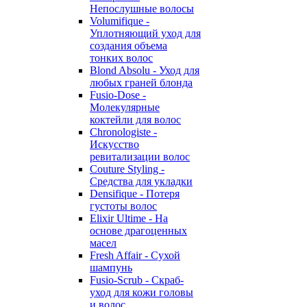
Непослушные волосы
Volumifique -
Уплотняющий уход для
создания объема
тонких волос
Blond Absolu - Уход для
любых граней блонда
Fusio-Dose -
Молекулярные
коктейли для волос
Chronologiste -
Искусство
ревитализации волос
Couture Styling -
Средства для укладки
Densifique - Потеря
густоты волос
Elixir Ultime - На
основе драгоценных
масел
Fresh Affair - Сухой
шампунь
Fusio-Scrub - Скраб-
уход для кожи головы
и волос