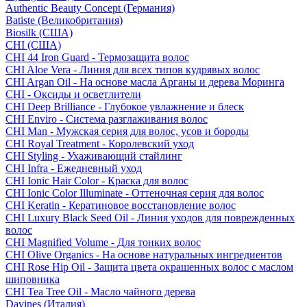
Authentic Beauty Concept (Германия)
Batiste (Великобритания)
Biosilk (США)
CHI (США)
CHI 44 Iron Guard - Термозащита волос
CHI Aloe Vera - Линия для всех типов кудрявых волос
CHI Argan Oil - На основе масла Арганы и дерева Моринга
CHI - Оксиды и осветлители
CHI Deep Brilliance - Глубокое увлажнение и блеск
CHI Enviro - Система разглаживания волос
CHI Man - Мужская серия для волос, усов и бороды
CHI Royal Treatment - Королевский уход
CHI Styling - Ухаживающий стайлинг
CHI Infra - Ежедневный уход
CHI Ionic Hair Color - Краска для волос
CHI Ionic Color Illuminate - Оттеночная серия для волос
CHI Keratin - Кератиновое восстановление волос
CHI Luxury Black Seed Oil - Линия уходов для поврежденных
волос
CHI Magnified Volume - Для тонких волос
CHI Olive Organics - На основе натуральных ингредиентов
CHI Rose Hip Oil - Защита цвета окрашенных волос с маслом
шиповника
CHI Tea Tree Oil - Масло чайного дерева
Davines (Италия)