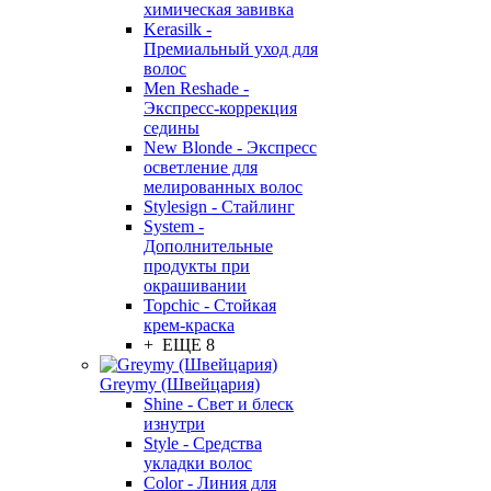
химическая завивка
Kerasilk -
Премиальный уход для
волос
Men Reshade -
Экспресс-коррекция
седины
New Blonde - Экспресс
осветление для
мелированных волос
Stylesign - Стайлинг
System -
Дополнительные
продукты при
окрашивании
Topchic - Стойкая
крем-краска
+ ЕЩЕ 8
Greymy (Швейцария)
Shine - Свет и блеск
изнутри
Style - Средства
укладки волос
Color - Линия для