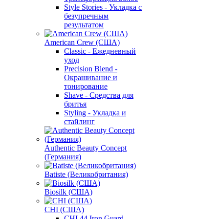
Style Stories - Укладка с
безупречным
результатом
American Crew (США)
Classic - Ежедневный
уход
Precision Blend -
Окрашивание и
тонирование
Shave - Средства для
бритья
Styling - Укладка и
стайлинг
Authentic Beauty Concept
(Германия)
Batiste (Великобритания)
Biosilk (США)
CHI (США)
CHI 44 Iron Guard -