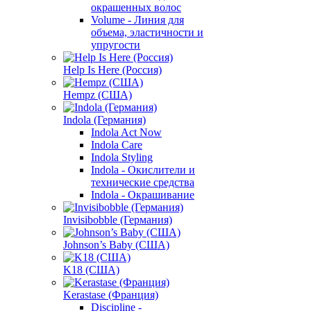
окрашенных волос
Volume - Линия для
объема, эластичности и
упругости
Help Is Here (Россия)
Hempz (США)
Indola (Германия)
Indola Act Now
Indola Care
Indola Styling
Indola - Окислители и
технические средства
Indola - Окрашивание
Invisibobble (Германия)
Johnson’s Baby (США)
K18 (США)
Kerastase (Франция)
Discipline -