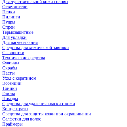
Для чувствительной кожи головы
Осветлители
Пенки
Пилинги
Пудры
Спреи
Термозащитные
Для укладки
Для расчесывания
Средства для химической завивки
Сыворотки
Технические средства
Флюиды
Скрабы
Пасты
Уход с кератином
Эссенции
Тоники
Глины
Помады
Средства для удаления краски с кожи
Концентраты
Средства для защиты кожи при окрашивании
Салфетки для волос
Праймеры