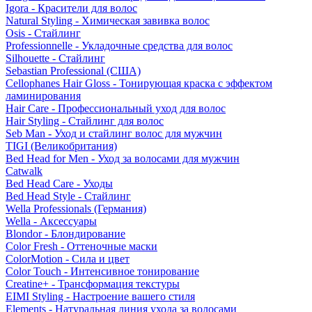
Igora - Красители для волос
Natural Styling - Химическая завивка волос
Osis - Стайлинг
Professionnelle - Укладочные средства для волос
Silhouette - Стайлинг
Sebastian Professional (США)
Cellophanes Hair Gloss - Тонирующая краска с эффектом
ламинирования
Hair Care - Профессиональный уход для волос
Hair Styling - Стайлинг для волос
Seb Man - Уход и стайлинг волос для мужчин
TIGI (Великобритания)
Bed Head for Men - Уход за волосами для мужчин
Catwalk
Bed Head Care - Уходы
Bed Head Style - Стайлинг
Wella Professionals (Германия)
Wella - Аксессуары
Blondor - Блондирование
Color Fresh - Оттеночные маски
ColorMotion - Сила и цвет
Color Touch - Интенсивное тонирование
Creatine+ - Трансформация текстуры
EIMI Styling - Настроение вашего стиля
Elements - Натуральная линия ухода за волосами