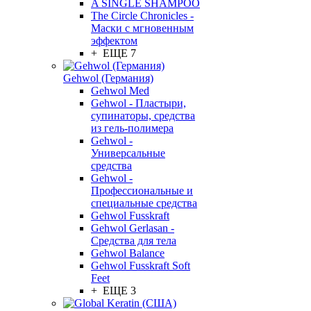
A SINGLE SHAMPOO
The Circle Chronicles -
Маски с мгновенным
эффектом
+ ЕЩЕ 7
Gehwol (Германия)
Gehwol Med
Gehwol - Пластыри,
супинаторы, средства
из гель-полимера
Gehwol -
Универсальные
средства
Gehwol -
Профессиональные и
специальные средства
Gehwol Fusskraft
Gehwol Gerlasan -
Средства для тела
Gehwol Balance
Gehwol Fusskraft Soft
Feet
+ ЕЩЕ 3