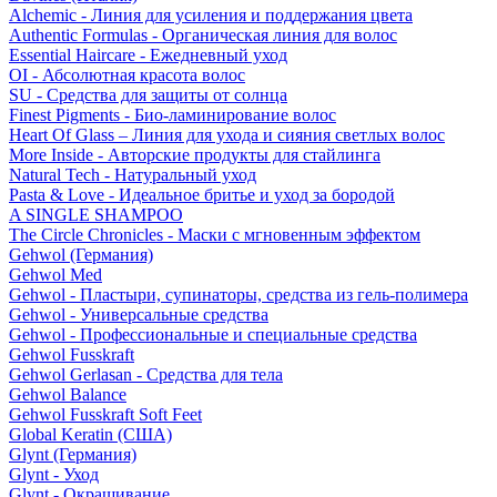
Alchemic - Линия для усиления и поддержания цвета
Authentic Formulas - Органическая линия для волос
Essential Haircare - Eжедневный уход
OI - Абсолютная красота волос
SU - Средства для защиты от солнца
Finest Pigments - Био-ламинирование волос
Heart Of Glass – Линия для ухода и сияния светлых волос
More Inside - Авторские продукты для стайлинга
Natural Tech - Натуральный уход
Pasta & Love - Идеальное бритье и уход за бородой
A SINGLE SHAMPOO
The Circle Chronicles - Маски с мгновенным эффектом
Gehwol (Германия)
Gehwol Med
Gehwol - Пластыри, супинаторы, средства из гель-полимера
Gehwol - Универсальные средства
Gehwol - Профессиональные и специальные средства
Gehwol Fusskraft
Gehwol Gerlasan - Средства для тела
Gehwol Balance
Gehwol Fusskraft Soft Feet
Global Keratin (США)
Glynt (Германия)
Glynt - Уход
Glynt - Окрашивание