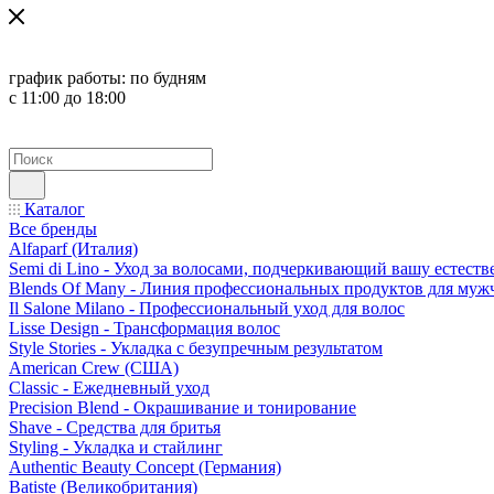
график работы:
по будням
с 11:00 до 18:00
Каталог
Все бренды
Alfaparf (Италия)
Semi di Lino - Уход за волосами, подчеркивающий вашу естест
Blends Of Many - Линия профессиональных продуктов для муж
Il Salone Milano - Профессиональный уход для волос
Lisse Design - Трансформация волос
Style Stories - Укладка с безупречным результатом
American Crew (США)
Classic - Ежедневный уход
Precision Blend - Окрашивание и тонирование
Shave - Средства для бритья
Styling - Укладка и стайлинг
Authentic Beauty Concept (Германия)
Batiste (Великобритания)