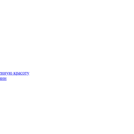
венную красоту
чин