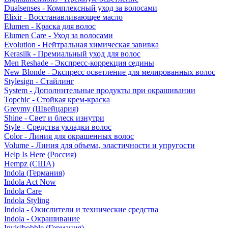
Dualsenses - Комплексный уход за волосами
Elixir - Восстанавливающее масло
Elumen - Краска для волос
Elumen Care - Уход за волосами
Evolution - Нейтральная химическая завивка
Kerasilk - Премиальный уход для волос
Men Reshade - Экспресс-коррекция седины
New Blonde - Экспресс осветление для мелированных волос
Stylesign - Стайлинг
System - Дополнительные продукты при окрашивании
Topchic - Стойкая крем-краска
Greymy (Швейцария)
Shine - Свет и блеск изнутри
Style - Средства укладки волос
Color - Линия для окрашенных волос
Volume - Линия для объема, эластичности и упругости
Help Is Here (Россия)
Hempz (США)
Indola (Германия)
Indola Act Now
Indola Care
Indola Styling
Indola - Окислители и технические средства
Indola - Окрашивание
Invisibobble (Германия)