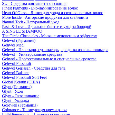
SU - Средства для защиты от солнца
Finest Pigments - Био-ламинирование волос
Heart Of Glass – Линия для ухода и сияния светлых волос
More Inside - Авторские продукты для стайлинга
Natural Tech - Натуральный уход
Pasta & Love - Идеальное бритье и уход за бородой
A SINGLE SHAMPOO
The Circle Chronicles - Маски с мгновенным эффектом
Gehwol (Германия)
Gehwol Med
Gehwol - Пластыри, супинаторы, средства из гель-полимера
Gehwol - Универсальные средства
Gehwol - Профессиональные и специальные средства
Gehwol Fusskraft
Gehwol Gerlasan - Средства для тела
Gehwol Balance
Gehwol Fusskraft Soft Feet
Global Keratin (США)
Glynt (Германия)
Glynt - Уход
Glynt - Окрашивание
Glynt - Укладка
Goldwell (Германия)
Colorance - Тонирующая крем-краска
Lightdimensions - Премиум-осветление