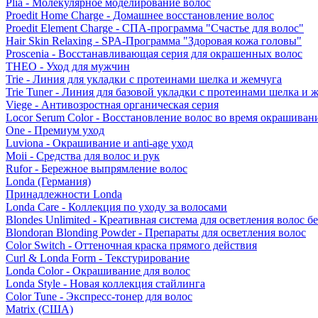
Plia - Молекулярное моделирование волос
Proedit Home Charge - Домашнее восстановление волос
Proedit Element Charge - СПА-программа "Счастье для волос"
Hair Skin Relaxing - SPA-Программа "Здоровая кожа головы"
Proscenia - Восстанавливающая серия для окрашенных волос
THEO - Уход для мужчин
Trie - Линия для укладки с протеинами шелка и жемчуга
Trie Tuner - Линия для базовой укладки с протеинами шелка и 
Viege - Антивозростная органическая серия
Locor Serum Color - Восстановление волос во время окрашиван
One - Премиум уход
Luviona - Окрашивание и anti-age уход
Moii - Средства для волос и рук
Rufor - Бережное выпрямление волос
Londa (Германия)
Принадлежности Londa
Londa Care - Коллекция по уходу за волосами
Blondes Unlimited - Креативная система для осветления волос б
Blondoran Blonding Powder - Препараты для осветления волос
Color Switch - Оттеночная краска прямого действия
Curl & Londa Form - Текстурирование
Londa Color - Окрашивание для волос
Londa Style - Новая коллекция стайлинга
Color Tune - Экспресс-тонер для волос
Matrix (США)