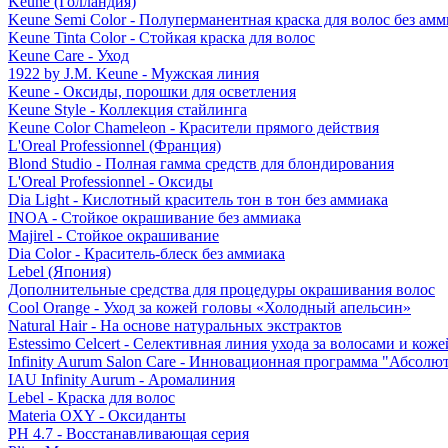
Keune (Голландия)
Keune Semi Color - Полуперманентная краска для волос без амм
Keune Tinta Color - Стойкая краска для волос
Keune Care - Уход
1922 by J.M. Keune - Мужская линия
Keune - Оксиды, порошки для осветления
Keune Style - Коллекция стайлинга
Keune Color Chameleon - Красители прямого действия
L'Oreal Professionnel (Франция)
Blond Studio - Полная гамма средств для блондирования
L'Oreal Professionnel - Оксиды
Dia Light - Кислотный краситель тон в тон без аммиака
INOA - Стойкое окрашивание без аммиака
Majirel - Стойкое окрашивание
Dia Color - Краситель-блеск без аммиака
Lebel (Япония)
Дополнительные средства для процедуры окрашивания волос
Cool Orange - Уход за кожей головы «Холодный апельсин»
Natural Hair - На основе натуральных экстрактов
Estessimo Celcert - Селективная линия ухода за волосами и кож
Infinity Aurum Salon Care - Инновационная программа "Абсолют
IAU Infinity Aurum - Аромалиния
Lebel - Краска для волос
Materia OXY - Оксиданты
PH 4.7 - Восстанавливающая серия