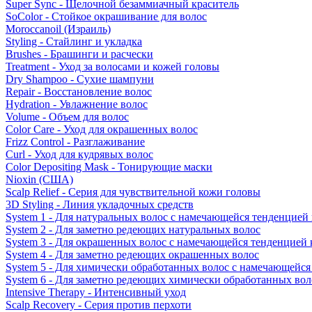
Super Sync - Щелочной безаммиачный краситель
SoColor - Стойкое окрашивание для волос
Moroccanoil (Израиль)
Styling - Стайлинг и укладка
Brushes - Брашинги и расчески
Treatment - Уход за волосами и кожей головы
Dry Shampoo - Сухие шампуни
Repair - Восстановление волос
Hydration - Увлажнение волос
Volume - Объем для волос
Color Care - Уход для окрашенных волос
Frizz Control - Разглаживание
Curl - Уход для кудрявых волос
Color Depositing Mask - Тонирующие маски
Nioxin (США)
Scalp Relief - Серия для чувствительной кожи головы
3D Styling - Линия укладочных средств
System 1 - Для натуральных волос с намечающейся тенденцией
System 2 - Для заметно редеющих натуральных волос
System 3 - Для окрашенных волос с намечающейся тенденцией
System 4 - Для заметно редеющих окрашенных волос
System 5 - Для химически обработанных волос с намечающейс
System 6 - Для заметно редеющих химически обработанных вол
Intensive Therapy - Интенсивный уход
Scalp Recovery - Серия против перхоти