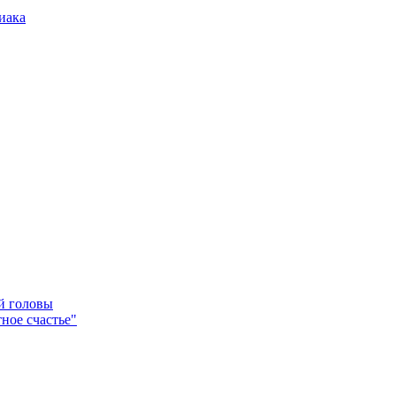
иака
ей головы
ное счастье"