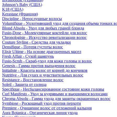
Johnson’s Baby (США)
K18 (США)
Kerastase (Франция)
Discipline - Непослушные волосы
Volumifique - Уплотняющий уход для создания объема тонких в
Blond Absolu - Уход для любых граней блонда
Fusio-Dose - Молекулярные коктейли для волос
Chronologiste - Искусство ревитализации волос
Couture Styling - Средства для укладки
Densifique - Потеря густоты волос
Elixir Ultime - На основе драгоценных масел
Fresh Affair - Сухой шампунь
Fusio-Scrub - Скраб-уход для кожи головы и волос
Genesis - Гамма против выпадения волос
Initialiste - Красота волос от корней до кончиков
Nutritive - Для сухих и чувствительных волос
Resistance - Восстановление волос
Soleil - Защита от солнца
Specifique - Несбалансированное состояние кожи головы
Curl Manifesto - Уход за кудрявыми и вьющимися волосами
Chroma Absolu - Гамма ухода для защиты окрашенных волос
Symbiose - Роскошный уход против перхоти
Premiere - Очищение волос от отложений кальция
Aura Botanica - Органическая линия ухода