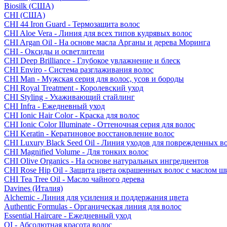
Biosilk (США)
CHI (США)
CHI 44 Iron Guard - Термозащита волос
CHI Aloe Vera - Линия для всех типов кудрявых волос
CHI Argan Oil - На основе масла Арганы и дерева Моринга
CHI - Оксиды и осветлители
CHI Deep Brilliance - Глубокое увлажнение и блеск
CHI Enviro - Система разглаживания волос
CHI Man - Мужская серия для волос, усов и бороды
CHI Royal Treatment - Королевский уход
CHI Styling - Ухаживающий стайлинг
CHI Infra - Ежедневный уход
CHI Ionic Hair Color - Краска для волос
CHI Ionic Color Illuminate - Оттеночная серия для волос
CHI Keratin - Кератиновое восстановление волос
CHI Luxury Black Seed Oil - Линия уходов для поврежденных в
CHI Magnified Volume - Для тонких волос
CHI Olive Organics - На основе натуральных ингредиентов
CHI Rose Hip Oil - Защита цвета окрашенных волос с маслом 
CHI Tea Tree Oil - Масло чайного дерева
Davines (Италия)
Alchemic - Линия для усиления и поддержания цвета
Authentic Formulas - Органическая линия для волос
Essential Haircare - Eжедневный уход
OI - Абсолютная красота волос