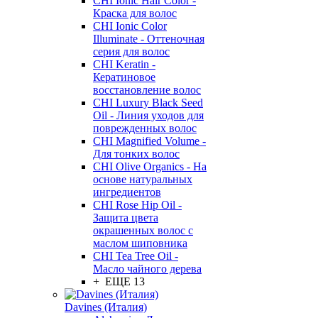
CHI Ionic Hair Color -
Краска для волос
CHI Ionic Color
Illuminate - Оттеночная
серия для волос
CHI Keratin -
Кератиновое
восстановление волос
CHI Luxury Black Seed
Oil - Линия уходов для
поврежденных волос
CHI Magnified Volume -
Для тонких волос
CHI Olive Organics - На
основе натуральных
ингредиентов
CHI Rose Hip Oil -
Защита цвета
окрашенных волос с
маслом шиповника
CHI Tea Tree Oil -
Масло чайного дерева
+ ЕЩЕ 13
Davines (Италия)