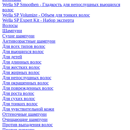
Wella SP Smoothen - Гладкость для непослушных вьющихся
волос
Wella SP Volumize - Объем для тонких волос
Wella SP Expert Kit - Набор эксперта
Волосы
Шампуни
Сухие шампуни
Антивозрастные шампуни
Для всех типов волос
Для вьющихся волос
Для детей
Для длинных волос
Для жестких волос
Для жирных волос
Для непослушных волос
Для окрашенных волос
Для поврежденных волос
Для роста волос
Для сухих волос
Для тонких волос
Для чувствительной кожи
Оттеночные шампуни
Очищающие шампуни
Против выпадения волос
Против перхоти