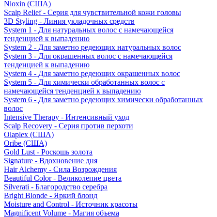
Nioxin (США)
Scalp Relief - Серия для чувствительной кожи головы
3D Styling - Линия укладочных средств
System 1 - Для натуральных волос с намечающейся
тенденцией к выпадению
System 2 - Для заметно редеющих натуральных волос
System 3 - Для окрашенных волос с намечающейся
тенденцией к выпадению
System 4 - Для заметно редеющих окрашенных волос
System 5 - Для химически обработанных волос с
намечающейся тенденцией к выпадению
System 6 - Для заметно редеющих химически обработанных
волос
Intensive Therapy - Интенсивный уход
Scalp Recovery - Серия против перхоти
Olaplex (США)
Oribe (США)
Gold Lust - Роскошь золота
Signature - Вдохновение дня
Hair Alchemy - Сила Возрождения
Beautiful Color - Великолепие цвета
Silverati - Благородство серебра
Bright Blonde - Яркий блонд
Moisture and Control - Источник красоты
Magnificent Volume - Магия объема