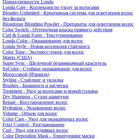
Принадлежности Londa
Londa Care - Коллекция по уходу за волосами
Blondes Unlimited - Креативная система для осветления волос
без фольги
Blondoran Blonding Powder - Препараты для осветления волос
Color Switch - Оттеночная краска прямого действия
Curl & Londa Form - Текстурирование
Londa Color - Окрашивание для волос
Londa Style - Новая коллекция стайлинга
Color Tune - Экспресс-тонер для волос
Matrix (США)
Super Sync - Щелочной безаммиачный краситель
SoColor - Стойкое окрашивание для волос
Moroccanoil (Израиль)
Styling - Стайлинг и укладка
Brushes - Брашинги и расчески
Treatment - Уход за волосами и кожей головы
Dry Shampoo - Сухие шампуни
Repair - Восстановление волос
Hydration - Увлажнение волос
Volume - Объем для волос
Color Care - Уход для окрашенных волос
Frizz Control - Разглаживание
Curl - Уход для кудрявых волос
Color Depositing Mask - Тонирующие маски