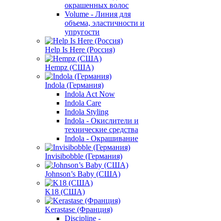
окрашенных волос
Volume - Линия для
объема, эластичности и
упругости
Help Is Here (Россия)
Hempz (США)
Indola (Германия)
Indola Act Now
Indola Care
Indola Styling
Indola - Окислители и
технические средства
Indola - Окрашивание
Invisibobble (Германия)
Johnson’s Baby (США)
K18 (США)
Kerastase (Франция)
Discipline -