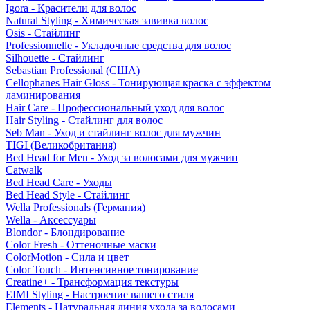
Igora - Красители для волос
Natural Styling - Химическая завивка волос
Osis - Стайлинг
Professionnelle - Укладочные средства для волос
Silhouette - Стайлинг
Sebastian Professional (США)
Cellophanes Hair Gloss - Тонирующая краска с эффектом
ламинирования
Hair Care - Профессиональный уход для волос
Hair Styling - Стайлинг для волос
Seb Man - Уход и стайлинг волос для мужчин
TIGI (Великобритания)
Bed Head for Men - Уход за волосами для мужчин
Catwalk
Bed Head Care - Уходы
Bed Head Style - Стайлинг
Wella Professionals (Германия)
Wella - Аксессуары
Blondor - Блондирование
Color Fresh - Оттеночные маски
ColorMotion - Сила и цвет
Color Touch - Интенсивное тонирование
Creatine+ - Трансформация текстуры
EIMI Styling - Настроение вашего стиля
Elements - Натуральная линия ухода за волосами