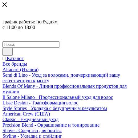
график работы:
по будням
с 11:00 до 18:00
Каталог
Все бренды
Alfaparf (Италия)
Semi di Lino - Уход за волосами, подчеркивающий вашу
естественную красоту
Blends Of Many - Линия профессиональных продуктов для
мужчин
Il Salone Milano - Профессиональный уход для волос
Lisse Design - Трансформация волос
Style Stories - Укладка с безупречным результатом
American Crew (США)
Classic - Ежедневный уход
Precision Blend - Окрашивание и тонирование
Shave - Средства для бритья
Styling - Укладка и стайлинг