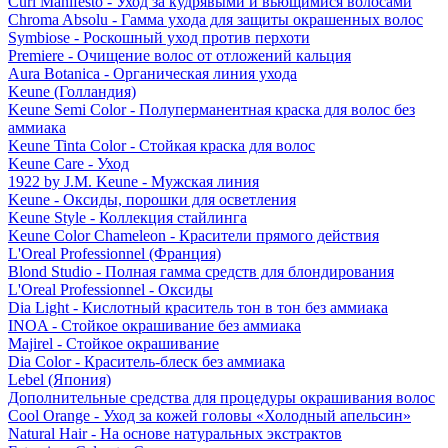
Curl Manifesto - Уход за кудрявыми и вьющимися волосами
Chroma Absolu - Гамма ухода для защиты окрашенных волос
Symbiose - Роскошный уход против перхоти
Premiere - Очищение волос от отложений кальция
Aura Botanica - Органическая линия ухода
Keune (Голландия)
Keune Semi Color - Полуперманентная краска для волос без
аммиака
Keune Tinta Color - Стойкая краска для волос
Keune Care - Уход
1922 by J.M. Keune - Мужская линия
Keune - Оксиды, порошки для осветления
Keune Style - Коллекция стайлинга
Keune Color Chameleon - Красители прямого действия
L'Oreal Professionnel (Франция)
Blond Studio - Полная гамма средств для блондирования
L'Oreal Professionnel - Оксиды
Dia Light - Кислотный краситель тон в тон без аммиака
INOA - Стойкое окрашивание без аммиака
Majirel - Стойкое окрашивание
Dia Color - Краситель-блеск без аммиака
Lebel (Япония)
Дополнительные средства для процедуры окрашивания волос
Cool Orange - Уход за кожей головы «Холодный апельсин»
Natural Hair - На основе натуральных экстрактов