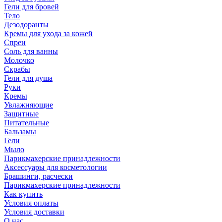
Гели для бровей
Тело
Дезодоранты
Кремы для ухода за кожей
Спреи
Соль для ванны
Молочко
Скрабы
Гели для душа
Руки
Кремы
Увлажняющие
Защитные
Питательные
Бальзамы
Гели
Мыло
Парикмахерские принадлежности
Аксессуары для косметологии
Брашинги, расчески
Парикмахерские принадлежности
Как купить
Условия оплаты
Условия доставки
О нас