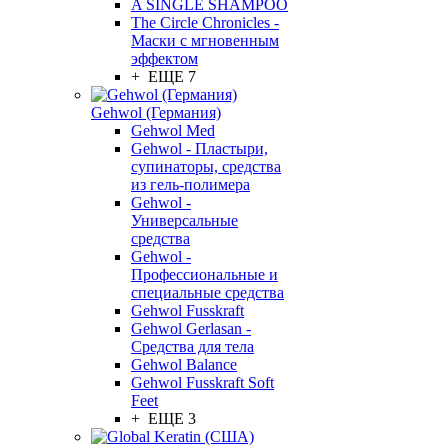
A SINGLE SHAMPOO
The Circle Chronicles -
Маски с мгновенным
эффектом
+ ЕЩЕ 7
Gehwol (Германия)
Gehwol Med
Gehwol - Пластыри,
супинаторы, средства
из гель-полимера
Gehwol -
Универсальные
средства
Gehwol -
Профессиональные и
специальные средства
Gehwol Fusskraft
Gehwol Gerlasan -
Средства для тела
Gehwol Balance
Gehwol Fusskraft Soft
Feet
+ ЕЩЕ 3