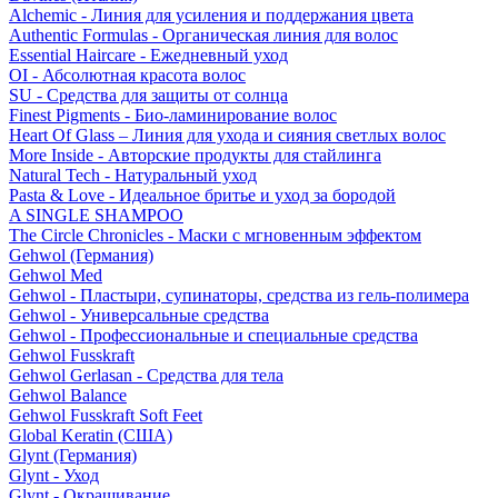
Alchemic - Линия для усиления и поддержания цвета
Authentic Formulas - Органическая линия для волос
Essential Haircare - Eжедневный уход
OI - Абсолютная красота волос
SU - Средства для защиты от солнца
Finest Pigments - Био-ламинирование волос
Heart Of Glass – Линия для ухода и сияния светлых волос
More Inside - Авторские продукты для стайлинга
Natural Tech - Натуральный уход
Pasta & Love - Идеальное бритье и уход за бородой
A SINGLE SHAMPOO
The Circle Chronicles - Маски с мгновенным эффектом
Gehwol (Германия)
Gehwol Med
Gehwol - Пластыри, супинаторы, средства из гель-полимера
Gehwol - Универсальные средства
Gehwol - Профессиональные и специальные средства
Gehwol Fusskraft
Gehwol Gerlasan - Средства для тела
Gehwol Balance
Gehwol Fusskraft Soft Feet
Global Keratin (США)
Glynt (Германия)
Glynt - Уход
Glynt - Окрашивание