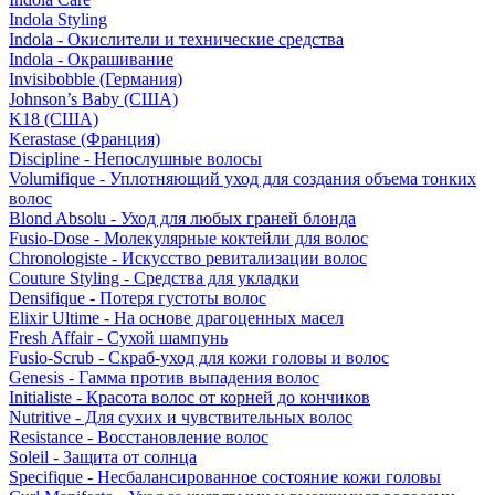
Indola Styling
Indola - Окислители и технические средства
Indola - Окрашивание
Invisibobble (Германия)
Johnson’s Baby (США)
K18 (США)
Kerastase (Франция)
Discipline - Непослушные волосы
Volumifique - Уплотняющий уход для создания объема тонких
волос
Blond Absolu - Уход для любых граней блонда
Fusio-Dose - Молекулярные коктейли для волос
Chronologiste - Искусство ревитализации волос
Couture Styling - Средства для укладки
Densifique - Потеря густоты волос
Elixir Ultime - На основе драгоценных масел
Fresh Affair - Сухой шампунь
Fusio-Scrub - Скраб-уход для кожи головы и волос
Genesis - Гамма против выпадения волос
Initialiste - Красота волос от корней до кончиков
Nutritive - Для сухих и чувствительных волос
Resistance - Восстановление волос
Soleil - Защита от солнца
Specifique - Несбалансированное состояние кожи головы