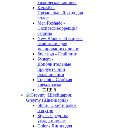
химическая завивка
Kerasilk -
Премиальный уход для
волос
Men Reshade -
Экспресс-коррекция
седины
New Blonde - Экспресс
осветление для
мелированных волос
Stylesign - Стайлинг
System -
Дополнительные
продукты при
окрашивании
Topchic - Стойкая
крем-краска
+ ЕЩЕ 8
Greymy (Швейцария)
Shine - Свет и блеск
изнутри
Style - Средства
укладки волос
Color - Линия для