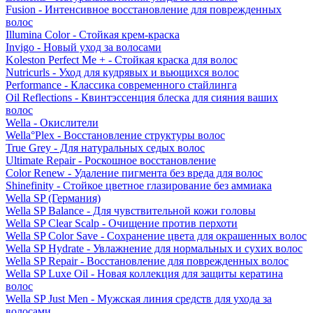
Fusion - Интенсивное восстановление для поврежденных
волос
Illumina Color - Стойкая крем-краска
Invigo - Новый уход за волосами
Koleston Perfect Me + - Стойкая краска для волос
Nutricurls - Уход для кудрявых и вьющихся волос
Performance - Классика современного стайлинга
Oil Reflections - Квинтэссенция блеска для сияния ваших
волос
Wella - Окислители
Wella°Plex - Восстановление структуры волос
True Grey - Для натуральных седых волос
Ultimate Repair - Роскошное восстановление
Color Renew - Удаление пигмента без вреда для волос
Shinefinity - Стойкое цветное глазирование без аммиака
Wella SP (Германия)
Wella SP Balance - Для чувствительной кожи головы
Wella SP Clear Scalp - Очищение против перхоти
Wella SP Color Save - Сохранение цвета для окрашенных волос
Wella SP Hydrate - Увлажнение для нормальных и сухих волос
Wella SP Repair - Восстановление для поврежденных волос
Wella SP Luxe Oil - Новая коллекция для защиты кератина
волос
Wella SP Just Men - Мужская линия средств для ухода за
волосами