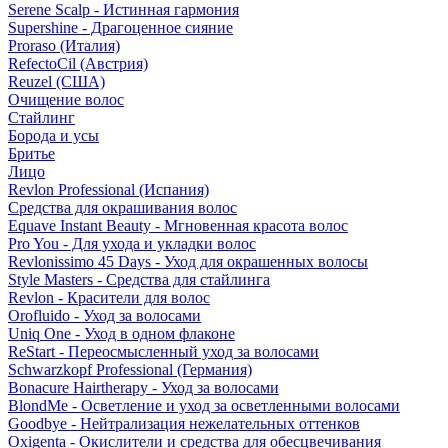
Serene Scalp - Истинная гармония
Supershine - Драгоценное сияние
Proraso (Италия)
RefectoCil (Австрия)
Reuzel (США)
Очищение волос
Стайлинг
Борода и усы
Бритье
Лицо
Revlon Professional (Испания)
Средства для окрашивания волос
Equave Instant Beauty - Мгновенная красота волос
Pro You - Для ухода и укладки волос
Revlonissimo 45 Days - Уход для окрашенных волосы
Style Masters - Средства для стайлинга
Revlon - Красители для волос
Orofluido - Уход за волосами
Uniq One - Уход в одном флаконе
ReStart - Переосмысленный уход за волосами
Schwarzkopf Professional (Германия)
Bonacure Hairtherapy - Уход за волосами
BlondMe - Осветление и уход за осветленными волосами
Goodbye - Нейтрализация нежелательных оттенков
Oxigenta - Окислители и средства для обесцвечивания