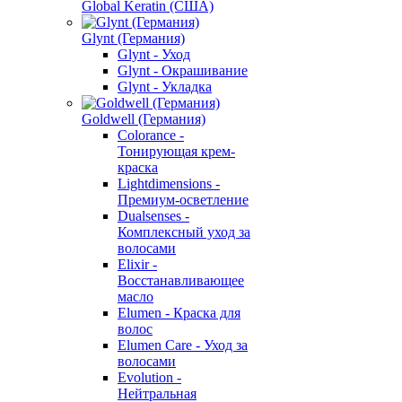
Global Keratin (США)
Glynt (Германия)
Glynt - Уход
Glynt - Окрашивание
Glynt - Укладка
Goldwell (Германия)
Colorance -
Тонирующая крем-
краска
Lightdimensions -
Премиум-осветление
Dualsenses -
Комплексный уход за
волосами
Elixir -
Восстанавливающее
масло
Elumen - Краска для
волос
Elumen Care - Уход за
волосами
Evolution -
Нейтральная