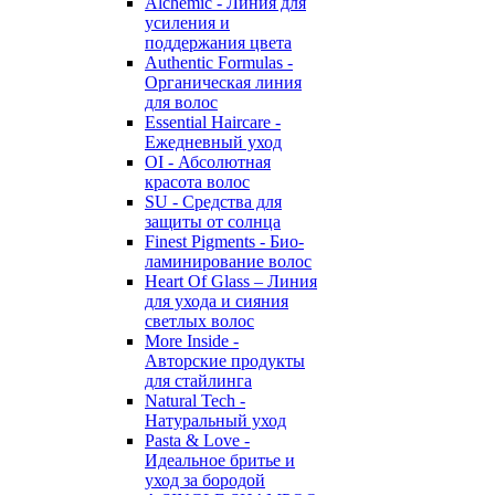
Alchemic - Линия для
усиления и
поддержания цвета
Authentic Formulas -
Органическая линия
для волос
Essential Haircare -
Eжедневный уход
OI - Абсолютная
красота волос
SU - Средства для
защиты от солнца
Finest Pigments - Био-
ламинирование волос
Heart Of Glass – Линия
для ухода и сияния
светлых волос
More Inside -
Авторские продукты
для стайлинга
Natural Tech -
Натуральный уход
Pasta & Love -
Идеальное бритье и
уход за бородой