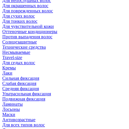
Для непослушных волос
Для окрашенных волос
Для поврежденных волос
Для сухих волос
Для тонких волос
Для чувствительной кожи
Оттеночные кондиционеры
Против выпадения волос
Солнцезащитные
Технические средства
Несмываемые
Travel-size
Для седых волос
Кремы
Лаки
Сильная фиксация
Слабая фиксация
Средняя фиксация
Ультрасильная фиксация
Подвижная фиксация
Ламинаты
Лосьоны
Маски
Антивозрастные
Для всех типов волос