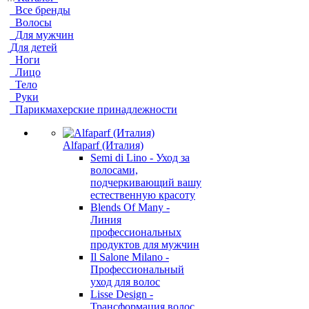
Все бренды
Волосы
Для мужчин
Для детей
Ноги
Лицо
Тело
Руки
Парикмахерские принадлежности
Alfaparf (Италия)
Semi di Lino - Уход за
волосами,
подчеркивающий вашу
естественную красоту
Blends Of Many -
Линия
профессиональных
продуктов для мужчин
Il Salone Milano -
Профессиональный
уход для волос
Lisse Design -
Трансформация волос