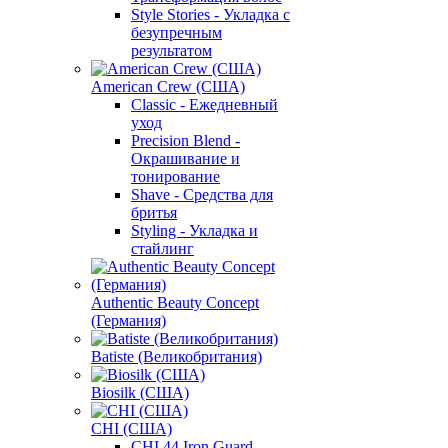
Style Stories - Укладка с
безупречным
результатом
American Crew (США)
Classic - Ежедневный
уход
Precision Blend -
Окрашивание и
тонирование
Shave - Средства для
бритья
Styling - Укладка и
стайлинг
Authentic Beauty Concept
(Германия)
Batiste (Великобритания)
Biosilk (США)
CHI (США)
CHI 44 Iron Guard -