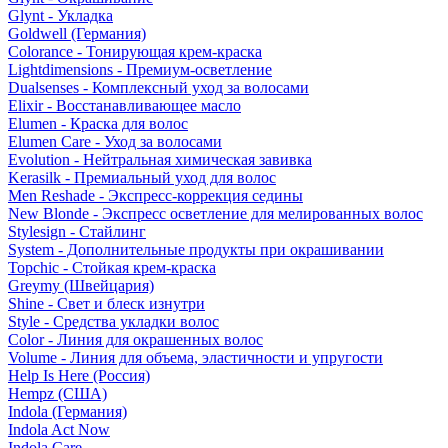
Glynt - Укладка
Goldwell (Германия)
Colorance - Тонирующая крем-краска
Lightdimensions - Премиум-осветление
Dualsenses - Комплексный уход за волосами
Elixir - Восстанавливающее масло
Elumen - Краска для волос
Elumen Care - Уход за волосами
Evolution - Нейтральная химическая завивка
Kerasilk - Премиальный уход для волос
Men Reshade - Экспресс-коррекция седины
New Blonde - Экспресс осветление для мелированных волос
Stylesign - Стайлинг
System - Дополнительные продукты при окрашивании
Topchic - Стойкая крем-краска
Greymy (Швейцария)
Shine - Свет и блеск изнутри
Style - Средства укладки волос
Color - Линия для окрашенных волос
Volume - Линия для объема, эластичности и упругости
Help Is Here (Россия)
Hempz (США)
Indola (Германия)
Indola Act Now
Indola Care