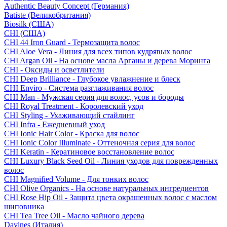
Authentic Beauty Concept (Германия)
Batiste (Великобритания)
Biosilk (США)
CHI (США)
CHI 44 Iron Guard - Термозащита волос
CHI Aloe Vera - Линия для всех типов кудрявых волос
CHI Argan Oil - На основе масла Арганы и дерева Моринга
CHI - Оксиды и осветлители
CHI Deep Brilliance - Глубокое увлажнение и блеск
CHI Enviro - Система разглаживания волос
CHI Man - Мужская серия для волос, усов и бороды
CHI Royal Treatment - Королевский уход
CHI Styling - Ухаживающий стайлинг
CHI Infra - Ежедневный уход
CHI Ionic Hair Color - Краска для волос
CHI Ionic Color Illuminate - Оттеночная серия для волос
CHI Keratin - Кератиновое восстановление волос
CHI Luxury Black Seed Oil - Линия уходов для поврежденных
волос
CHI Magnified Volume - Для тонких волос
CHI Olive Organics - На основе натуральных ингредиентов
CHI Rose Hip Oil - Защита цвета окрашенных волос с маслом
шиповника
CHI Tea Tree Oil - Масло чайного дерева
Davines (Италия)