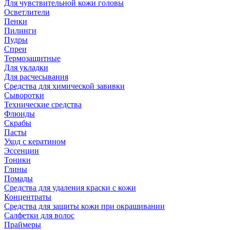
Для чувствительной кожи головы
Осветлители
Пенки
Пилинги
Пудры
Спреи
Термозащитные
Для укладки
Для расчесывания
Средства для химической завивки
Сыворотки
Технические средства
Флюиды
Скрабы
Пасты
Уход с кератином
Эссенции
Тоники
Глины
Помады
Средства для удаления краски с кожи
Концентраты
Средства для защиты кожи при окрашивании
Салфетки для волос
Праймеры