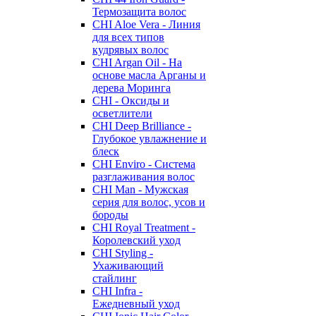
Термозащита волос
CHI Aloe Vera - Линия
для всех типов
кудрявых волос
CHI Argan Oil - На
основе масла Арганы и
дерева Моринга
CHI - Оксиды и
осветлители
CHI Deep Brilliance -
Глубокое увлажнение и
блеск
CHI Enviro - Система
разглаживания волос
CHI Man - Мужская
серия для волос, усов и
бороды
CHI Royal Treatment -
Королевский уход
CHI Styling -
Ухаживающий
стайлинг
CHI Infra -
Ежедневный уход