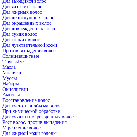
Для вьющихся волос
Для жестких волос
Для жирных волос
Для непослушных волос
Для окрашенных волос
Для поврежденных волос
Для сухих волос
Для тонких волос
Для чувствительной кожи
Против выпадения волос
Солнцезащитные
Travel-size
Масла
Молочко
Муссы
Наборы
Окислители
Ампулы
Восстановление волос
Для густоты и объема волос
При химической обработке
Для сухих и поврежденных волос
Рост волос, против выпадения
Укрепление волос
Для жирной кожи головы