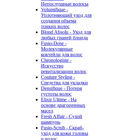
Непослушные волосы
Volumifique -
Уплотняющий уход для
создания объема
тонких волос
Blond Absolu - Уход для
любых граней блонда
Fusio-Dose -
Молекулярные
коктейли для волос
Chronologiste -
Искусство
ревитализации волос
Couture Styling -
Средства для укладки
Densifique - Потеря
густоты волос
Elixir Ultime - На
основе драгоценных
масел
Fresh Affair - Сухой
шампунь
Fusio-Scrub - Скраб-
уход для кожи головы
и волос