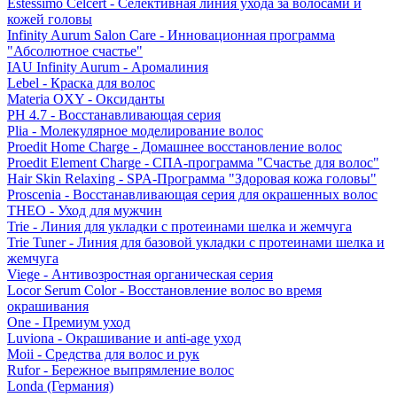
Estessimo Celcert - Селективная линия ухода за волосами и
кожей головы
Infinity Aurum Salon Care - Инновационная программа
"Абсолютное счастье"
IAU Infinity Aurum - Аромалиния
Lebel - Краска для волос
Materia OXY - Оксиданты
PH 4.7 - Восстанавливающая серия
Plia - Молекулярное моделирование волос
Proedit Home Charge - Домашнее восстановление волос
Proedit Element Charge - СПА-программа "Счастье для волос"
Hair Skin Relaxing - SPA-Программа "Здоровая кожа головы"
Proscenia - Восстанавливающая серия для окрашенных волос
THEO - Уход для мужчин
Trie - Линия для укладки с протеинами шелка и жемчуга
Trie Tuner - Линия для базовой укладки с протеинами шелка и
жемчуга
Viege - Антивозростная органическая серия
Locor Serum Color - Восстановление волос во время
окрашивания
One - Премиум уход
Luviona - Окрашивание и anti-age уход
Moii - Средства для волос и рук
Rufor - Бережное выпрямление волос
Londa (Германия)