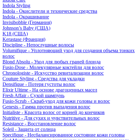
Indola Styling
Indola - Окислители и технические средства
Indola - Окрашивание
Invisibobble (Германия)
Johnson’s Baby (США)
K18 (США)
Kerastase (Франция)
Discipline - Непослушные волосы
Volumifique - Уплотняющий уход для создания объема тонких
волос
Blond Absolu - Уход для любых граней блонда
Fusio-Dose - Молекулярные коктейли для волос
Chronologiste - Искусство ревитализации волос
Couture Styling - Средства для укладки
Densifique - Потеря густоты волос
Elixir Ultime - На основе драгоценных масел
Fresh Affair - Сухой шампунь
Fusio-Scrub - Скраб-уход для кожи головы и волос
Genesis - Гамма против выпадения волос
Initialiste - Красота волос от корней до кончиков
Nutritive - Для сухих и чувствительных волос
Resistance - Восстановление волос
Soleil - Защита от солнца
Specifique - Несбалансированное состояние кожи головы