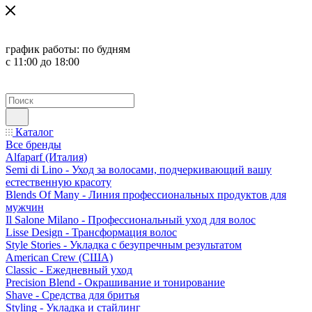
график работы:
по будням
с 11:00 до 18:00
Каталог
Все бренды
Alfaparf (Италия)
Semi di Lino - Уход за волосами, подчеркивающий вашу
естественную красоту
Blends Of Many - Линия профессиональных продуктов для
мужчин
Il Salone Milano - Профессиональный уход для волос
Lisse Design - Трансформация волос
Style Stories - Укладка с безупречным результатом
American Crew (США)
Classic - Ежедневный уход
Precision Blend - Окрашивание и тонирование
Shave - Средства для бритья
Styling - Укладка и стайлинг