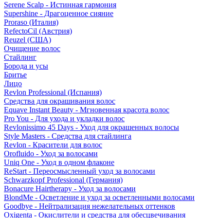
Serene Scalp - Истинная гармония
Supershine - Драгоценное сияние
Proraso (Италия)
RefectoCil (Австрия)
Reuzel (США)
Очищение волос
Стайлинг
Борода и усы
Бритье
Лицо
Revlon Professional (Испания)
Средства для окрашивания волос
Equave Instant Beauty - Мгновенная красота волос
Pro You - Для ухода и укладки волос
Revlonissimo 45 Days - Уход для окрашенных волосы
Style Masters - Средства для стайлинга
Revlon - Красители для волос
Orofluido - Уход за волосами
Uniq One - Уход в одном флаконе
ReStart - Переосмысленный уход за волосами
Schwarzkopf Professional (Германия)
Bonacure Hairtherapy - Уход за волосами
BlondMe - Осветление и уход за осветленными волосами
Goodbye - Нейтрализация нежелательных оттенков
Oxigenta - Окислители и средства для обесцвечивания