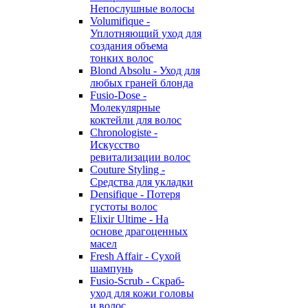
Непослушные волосы
Volumifique -
Уплотняющий уход для
создания объема
тонких волос
Blond Absolu - Уход для
любых граней блонда
Fusio-Dose -
Молекулярные
коктейли для волос
Chronologiste -
Искусство
ревитализации волос
Couture Styling -
Средства для укладки
Densifique - Потеря
густоты волос
Elixir Ultime - На
основе драгоценных
масел
Fresh Affair - Сухой
шампунь
Fusio-Scrub - Скраб-
уход для кожи головы
и волос