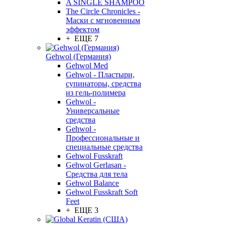
A SINGLE SHAMPOO
The Circle Chronicles -
Маски с мгновенным
эффектом
+ ЕЩЕ 7
Gehwol (Германия)
Gehwol Med
Gehwol - Пластыри,
супинаторы, средства
из гель-полимера
Gehwol -
Универсальные
средства
Gehwol -
Профессиональные и
специальные средства
Gehwol Fusskraft
Gehwol Gerlasan -
Средства для тела
Gehwol Balance
Gehwol Fusskraft Soft
Feet
+ ЕЩЕ 3