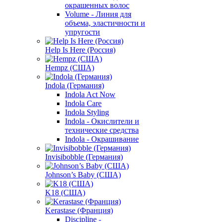
окрашенных волос
Volume - Линия для
объема, эластичности и
упругости
Help Is Here (Россия)
Hempz (США)
Indola (Германия)
Indola Act Now
Indola Care
Indola Styling
Indola - Окислители и
технические средства
Indola - Окрашивание
Invisibobble (Германия)
Johnson’s Baby (США)
K18 (США)
Kerastase (Франция)
Discipline -