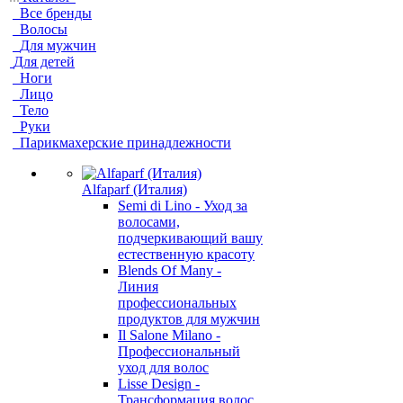
Все бренды
Волосы
Для мужчин
Для детей
Ноги
Лицо
Тело
Руки
Парикмахерские принадлежности
Alfaparf (Италия)
Semi di Lino - Уход за
волосами,
подчеркивающий вашу
естественную красоту
Blends Of Many -
Линия
профессиональных
продуктов для мужчин
Il Salone Milano -
Профессиональный
уход для волос
Lisse Design -
Трансформация волос