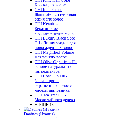
CHI Ionic Hair Color -
Краска для волос
CHI Ionic Color
Illuminate - Оттеночная
серия для волос
CHI Keratin -
Кератиновое
восстановление волос
CHI Luxury Black Seed
Oil - Линия уходов для
поврежденных волос
CHI Magnified Volume -
Для тонких волос
CHI Olive Organics - На
основе натуральных
ингредиентов
CHI Rose Hip Oil -
Защита цвета
окрашенных волос с
маслом шиповника
CHI Tea Tree Oil -
Масло чайного дерева
+ ЕЩЕ 13
Davines (Италия)