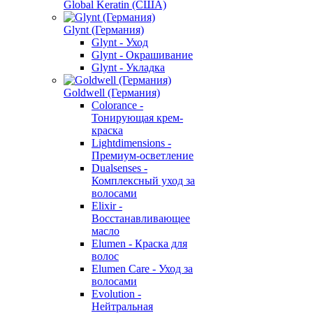
Global Keratin (США)
Glynt (Германия)
Glynt - Уход
Glynt - Окрашивание
Glynt - Укладка
Goldwell (Германия)
Colorance -
Тонирующая крем-
краска
Lightdimensions -
Премиум-осветление
Dualsenses -
Комплексный уход за
волосами
Elixir -
Восстанавливающее
масло
Elumen - Краска для
волос
Elumen Care - Уход за
волосами
Evolution -
Нейтральная