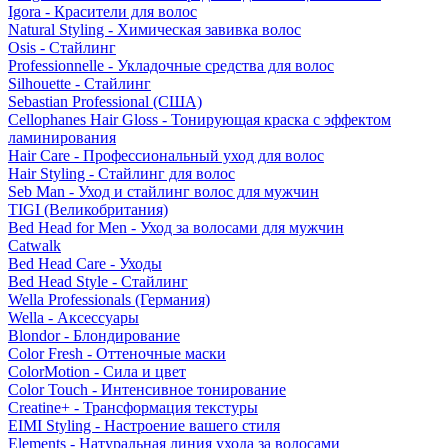
Igora - Красители для волос
Natural Styling - Химическая завивка волос
Osis - Стайлинг
Professionnelle - Укладочные средства для волос
Silhouette - Стайлинг
Sebastian Professional (США)
Cellophanes Hair Gloss - Тонирующая краска с эффектом
ламинирования
Hair Care - Профессиональный уход для волос
Hair Styling - Стайлинг для волос
Seb Man - Уход и стайлинг волос для мужчин
TIGI (Великобритания)
Bed Head for Men - Уход за волосами для мужчин
Catwalk
Bed Head Care - Уходы
Bed Head Style - Стайлинг
Wella Professionals (Германия)
Wella - Аксессуары
Blondor - Блондирование
Color Fresh - Оттеночные маски
ColorMotion - Сила и цвет
Color Touch - Интенсивное тонирование
Creatine+ - Трансформация текстуры
EIMI Styling - Настроение вашего стиля
Elements - Натуральная линия ухода за волосами