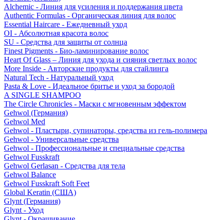
Alchemic - Линия для усиления и поддержания цвета
Authentic Formulas - Органическая линия для волос
Essential Haircare - Eжедневный уход
OI - Абсолютная красота волос
SU - Средства для защиты от солнца
Finest Pigments - Био-ламинирование волос
Heart Of Glass – Линия для ухода и сияния светлых волос
More Inside - Авторские продукты для стайлинга
Natural Tech - Натуральный уход
Pasta & Love - Идеальное бритье и уход за бородой
A SINGLE SHAMPOO
The Circle Chronicles - Маски с мгновенным эффектом
Gehwol (Германия)
Gehwol Med
Gehwol - Пластыри, супинаторы, средства из гель-полимера
Gehwol - Универсальные средства
Gehwol - Профессиональные и специальные средства
Gehwol Fusskraft
Gehwol Gerlasan - Средства для тела
Gehwol Balance
Gehwol Fusskraft Soft Feet
Global Keratin (США)
Glynt (Германия)
Glynt - Уход
Glynt - Окрашивание