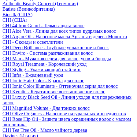
Authentic Beauty Concept (Германия)
Batiste (Великобритания)
Biosilk (США)
CHI (США)
CHI 44 Iron Guard - Термозащита волос
CHI Aloe Vera - Линия для всех типов кудрявых волос
CHI Argan Oil - На основе масла Арганы и дерева Моринга
CHI - Оксиды и осветлители
CHI Deep Brilliance - Глубокое увлажнение и блеск
CHI Enviro - Система разглаживания волос
CHI Man - Мужская серия для волос, усов и бороды
CHI Royal Treatment - Королевский уход
CHI Styling - Ухаживающий стайлинг
CHI Infra - Ежедневный уход
CHI Ionic Hair Color - Краска для волос
CHI Ionic Color Illuminate - Оттеночная серия для волос
CHI Keratin - Кератиновое восстановление волос
CHI Luxury Black Seed Oil - Линия уходов для поврежденных
волос
CHI Magnified Volume - Для тонких волос
CHI Olive Organics - На основе натуральных ингредиентов
CHI Rose Hip Oil - Защита цвета окрашенных волос с маслом
шиповника
CHI Tea Tree Oil - Масло чайного дерева
Davines (Италия)