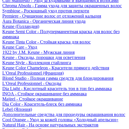
Curl Manifesto - Уход за кудрявыми и вьющимися волосами
Chroma Absolu - Гамма ухода для защиты окрашенных волос
Symbiose - Роскошный уход против перхоти
Premiere - Очищение волос от отложений кальция
Aura Botanica - Органическая линия ухода
Keune (Голландия)
Keune Semi Color - Полуперманентная краска для волос без
аммиака
Keune Tinta Color - Стойкая краска для волос
Keune Care - Уход
1922 by J.M. Keune - Мужская линия
Keune - Оксиды, порошки для осветления
Keune Style - Коллекция стайлинга
Keune Color Chameleon - Красители прямого действия
L'Oreal Professionnel (Франция)
Blond Studio - Полная гамма средств для блондирования
L'Oreal Professionnel - Оксиды
Dia Light - Кислотный краситель тон в тон без аммиака
INOA - Стойкое окрашивание без аммиака
Majirel - Стойкое окрашивание
Dia Color - Краситель-блеск без аммиака
Lebel (Япония)
Дополнительные средства для процедуры окрашивания волос
Cool Orange - Уход за кожей головы «Холодный апельсин»
Natural Hair - На основе натуральных экстрактов