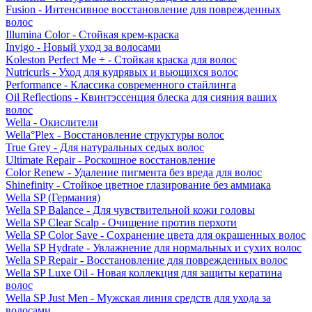
Fusion - Интенсивное восстановление для поврежденных
волос
Illumina Color - Стойкая крем-краска
Invigo - Новый уход за волосами
Koleston Perfect Me + - Стойкая краска для волос
Nutricurls - Уход для кудрявых и вьющихся волос
Performance - Классика современного стайлинга
Oil Reflections - Квинтэссенция блеска для сияния ваших
волос
Wella - Окислители
Wella°Plex - Восстановление структуры волос
True Grey - Для натуральных седых волос
Ultimate Repair - Роскошное восстановление
Color Renew - Удаление пигмента без вреда для волос
Shinefinity - Стойкое цветное глазирование без аммиака
Wella SP (Германия)
Wella SP Balance - Для чувствительной кожи головы
Wella SP Clear Scalp - Очищение против перхоти
Wella SP Color Save - Сохранение цвета для окрашенных волос
Wella SP Hydrate - Увлажнение для нормальных и сухих волос
Wella SP Repair - Восстановление для поврежденных волос
Wella SP Luxe Oil - Новая коллекция для защиты кератина
волос
Wella SP Just Men - Мужская линия средств для ухода за
волосами