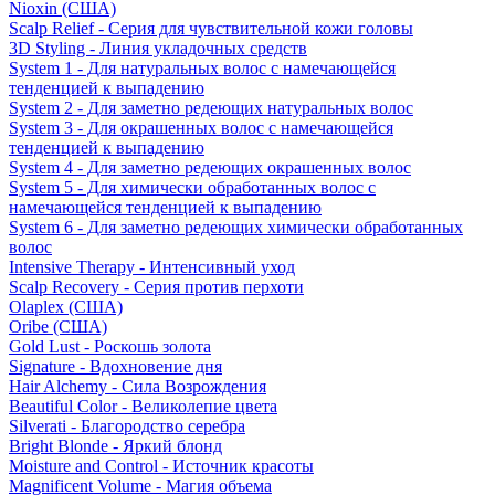
Nioxin (США)
Scalp Relief - Серия для чувствительной кожи головы
3D Styling - Линия укладочных средств
System 1 - Для натуральных волос с намечающейся
тенденцией к выпадению
System 2 - Для заметно редеющих натуральных волос
System 3 - Для окрашенных волос с намечающейся
тенденцией к выпадению
System 4 - Для заметно редеющих окрашенных волос
System 5 - Для химически обработанных волос с
намечающейся тенденцией к выпадению
System 6 - Для заметно редеющих химически обработанных
волос
Intensive Therapy - Интенсивный уход
Scalp Recovery - Серия против перхоти
Olaplex (США)
Oribe (США)
Gold Lust - Роскошь золота
Signature - Вдохновение дня
Hair Alchemy - Сила Возрождения
Beautiful Color - Великолепие цвета
Silverati - Благородство серебра
Bright Blonde - Яркий блонд
Moisture and Control - Источник красоты
Magnificent Volume - Магия объема