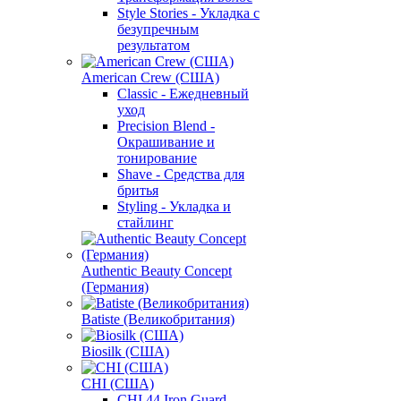
Style Stories - Укладка с
безупречным
результатом
American Crew (США)
Classic - Ежедневный
уход
Precision Blend -
Окрашивание и
тонирование
Shave - Средства для
бритья
Styling - Укладка и
стайлинг
Authentic Beauty Concept
(Германия)
Batiste (Великобритания)
Biosilk (США)
CHI (США)
CHI 44 Iron Guard -