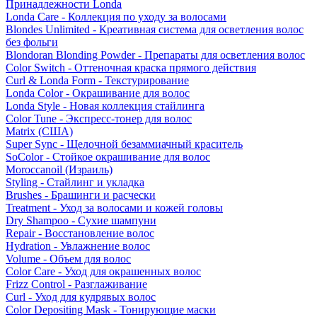
Принадлежности Londa
Londa Care - Коллекция по уходу за волосами
Blondes Unlimited - Креативная система для осветления волос
без фольги
Blondoran Blonding Powder - Препараты для осветления волос
Color Switch - Оттеночная краска прямого действия
Curl & Londa Form - Текстурирование
Londa Color - Окрашивание для волос
Londa Style - Новая коллекция стайлинга
Color Tune - Экспресс-тонер для волос
Matrix (США)
Super Sync - Щелочной безаммиачный краситель
SoColor - Стойкое окрашивание для волос
Moroccanoil (Израиль)
Styling - Стайлинг и укладка
Brushes - Брашинги и расчески
Treatment - Уход за волосами и кожей головы
Dry Shampoo - Сухие шампуни
Repair - Восстановление волос
Hydration - Увлажнение волос
Volume - Объем для волос
Color Care - Уход для окрашенных волос
Frizz Control - Разглаживание
Curl - Уход для кудрявых волос
Color Depositing Mask - Тонирующие маски