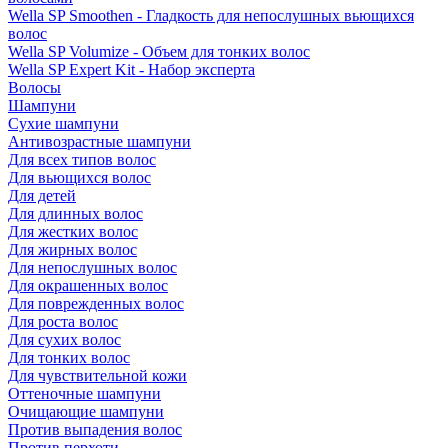
Wella SP Smoothen - Гладкость для непослушных вьющихся
волос
Wella SP Volumize - Объем для тонких волос
Wella SP Expert Kit - Набор эксперта
Волосы
Шампуни
Сухие шампуни
Антивозрастные шампуни
Для всех типов волос
Для вьющихся волос
Для детей
Для длинных волос
Для жестких волос
Для жирных волос
Для непослушных волос
Для окрашенных волос
Для поврежденных волос
Для роста волос
Для сухих волос
Для тонких волос
Для чувствительной кожи
Оттеночные шампуни
Очищающие шампуни
Против выпадения волос
Против перхоти