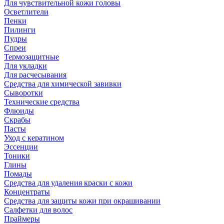
Для чувствительной кожи головы
Осветлители
Пенки
Пилинги
Пудры
Спреи
Термозащитные
Для укладки
Для расчесывания
Средства для химической завивки
Сыворотки
Технические средства
Флюиды
Скрабы
Пасты
Уход с кератином
Эссенции
Тоники
Глины
Помады
Средства для удаления краски с кожи
Концентраты
Средства для защиты кожи при окрашивании
Салфетки для волос
Праймеры