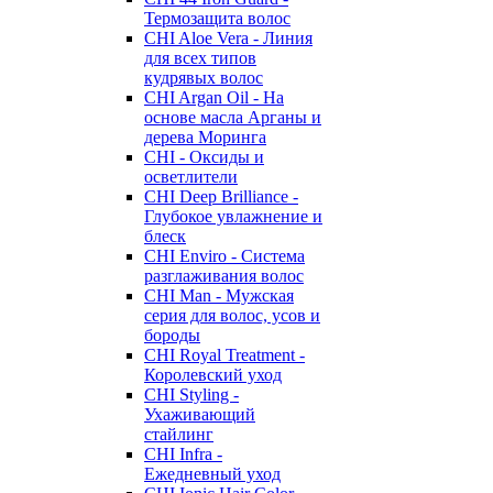
Термозащита волос
CHI Aloe Vera - Линия
для всех типов
кудрявых волос
CHI Argan Oil - На
основе масла Арганы и
дерева Моринга
CHI - Оксиды и
осветлители
CHI Deep Brilliance -
Глубокое увлажнение и
блеск
CHI Enviro - Система
разглаживания волос
CHI Man - Мужская
серия для волос, усов и
бороды
CHI Royal Treatment -
Королевский уход
CHI Styling -
Ухаживающий
стайлинг
CHI Infra -
Ежедневный уход