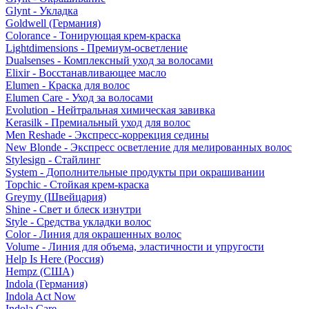
Glynt - Укладка
Goldwell (Германия)
Colorance - Тонирующая крем-краска
Lightdimensions - Премиум-осветление
Dualsenses - Комплексный уход за волосами
Elixir - Восстанавливающее масло
Elumen - Краска для волос
Elumen Care - Уход за волосами
Evolution - Нейтральная химическая завивка
Kerasilk - Премиальный уход для волос
Men Reshade - Экспресс-коррекция седины
New Blonde - Экспресс осветление для мелированных волос
Stylesign - Стайлинг
System - Дополнительные продукты при окрашивании
Topchic - Стойкая крем-краска
Greymy (Швейцария)
Shine - Свет и блеск изнутри
Style - Средства укладки волос
Color - Линия для окрашенных волос
Volume - Линия для объема, эластичности и упругости
Help Is Here (Россия)
Hempz (США)
Indola (Германия)
Indola Act Now
Indola Care