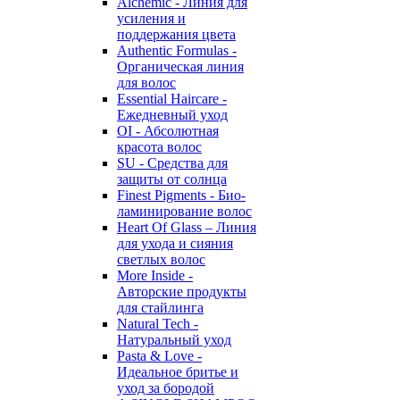
Alchemic - Линия для
усиления и
поддержания цвета
Authentic Formulas -
Органическая линия
для волос
Essential Haircare -
Eжедневный уход
OI - Абсолютная
красота волос
SU - Средства для
защиты от солнца
Finest Pigments - Био-
ламинирование волос
Heart Of Glass – Линия
для ухода и сияния
светлых волос
More Inside -
Авторские продукты
для стайлинга
Natural Tech -
Натуральный уход
Pasta & Love -
Идеальное бритье и
уход за бородой