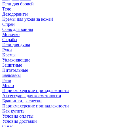
Гели для бровей
Тело
Дезодоранты
Кремы для ухода за кожей
Спреи
Соль для ванны
Молочко
Скрабы
Гели для душа
Руки
Кремы
Увлажняющие
Защитные
Питательные
Бальзамы
Гели
Мыло
Парикмахерские принадлежности
Аксессуары для косметологии
Брашинги, расчески
Парикмахерские принадлежности
Как купить
Условия оплаты
Условия доставки
О нас