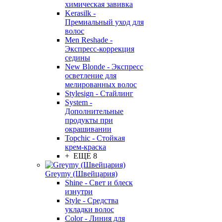
химическая завивка
Kerasilk -
Премиальный уход для
волос
Men Reshade -
Экспресс-коррекция
седины
New Blonde - Экспресс
осветление для
мелированных волос
Stylesign - Стайлинг
System -
Дополнительные
продукты при
окрашивании
Topchic - Стойкая
крем-краска
+ ЕЩЕ 8
Greymy (Швейцария)
Shine - Свет и блеск
изнутри
Style - Средства
укладки волос
Color - Линия для