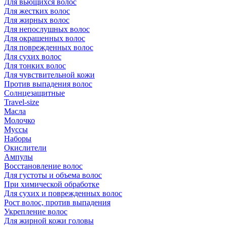
Для вьющихся волос
Для жестких волос
Для жирных волос
Для непослушных волос
Для окрашенных волос
Для поврежденных волос
Для сухих волос
Для тонких волос
Для чувствительной кожи
Против выпадения волос
Солнцезащитные
Travel-size
Масла
Молочко
Муссы
Наборы
Окислители
Ампулы
Восстановление волос
Для густоты и объема волос
При химической обработке
Для сухих и поврежденных волос
Рост волос, против выпадения
Укрепление волос
Для жирной кожи головы