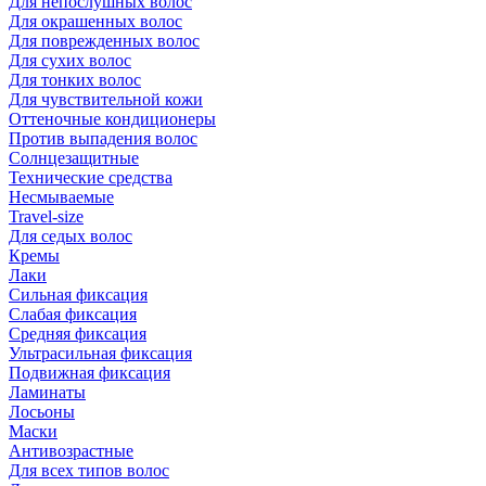
Для непослушных волос
Для окрашенных волос
Для поврежденных волос
Для сухих волос
Для тонких волос
Для чувствительной кожи
Оттеночные кондиционеры
Против выпадения волос
Солнцезащитные
Технические средства
Несмываемые
Travel-size
Для седых волос
Кремы
Лаки
Сильная фиксация
Слабая фиксация
Средняя фиксация
Ультрасильная фиксация
Подвижная фиксация
Ламинаты
Лосьоны
Маски
Антивозрастные
Для всех типов волос