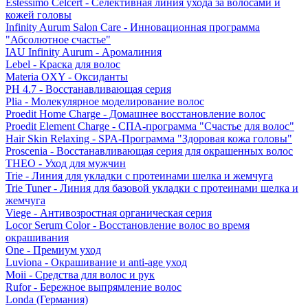
Estessimo Celcert - Селективная линия ухода за волосами и
кожей головы
Infinity Aurum Salon Care - Инновационная программа
"Абсолютное счастье"
IAU Infinity Aurum - Аромалиния
Lebel - Краска для волос
Materia OXY - Оксиданты
PH 4.7 - Восстанавливающая серия
Plia - Молекулярное моделирование волос
Proedit Home Charge - Домашнее восстановление волос
Proedit Element Charge - СПА-программа "Счастье для волос"
Hair Skin Relaxing - SPA-Программа "Здоровая кожа головы"
Proscenia - Восстанавливающая серия для окрашенных волос
THEO - Уход для мужчин
Trie - Линия для укладки с протеинами шелка и жемчуга
Trie Tuner - Линия для базовой укладки с протеинами шелка и
жемчуга
Viege - Антивозростная органическая серия
Locor Serum Color - Восстановление волос во время
окрашивания
One - Премиум уход
Luviona - Окрашивание и anti-age уход
Moii - Средства для волос и рук
Rufor - Бережное выпрямление волос
Londa (Германия)