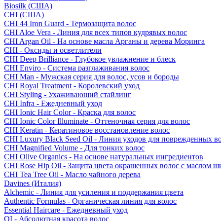
Biosilk (США)
CHI (США)
CHI 44 Iron Guard - Термозащита волос
CHI Aloe Vera - Линия для всех типов кудрявых волос
CHI Argan Oil - На основе масла Арганы и дерева Моринга
CHI - Оксиды и осветлители
CHI Deep Brilliance - Глубокое увлажнение и блеск
CHI Enviro - Система разглаживания волос
CHI Man - Мужская серия для волос, усов и бороды
CHI Royal Treatment - Королевский уход
CHI Styling - Ухаживающий стайлинг
CHI Infra - Ежедневный уход
CHI Ionic Hair Color - Краска для волос
CHI Ionic Color Illuminate - Оттеночная серия для волос
CHI Keratin - Кератиновое восстановление волос
CHI Luxury Black Seed Oil - Линия уходов для поврежденных в
CHI Magnified Volume - Для тонких волос
CHI Olive Organics - На основе натуральных ингредиентов
CHI Rose Hip Oil - Защита цвета окрашенных волос с маслом 
CHI Tea Tree Oil - Масло чайного дерева
Davines (Италия)
Alchemic - Линия для усиления и поддержания цвета
Authentic Formulas - Органическая линия для волос
Essential Haircare - Eжедневный уход
OI - Абсолютная красота волос