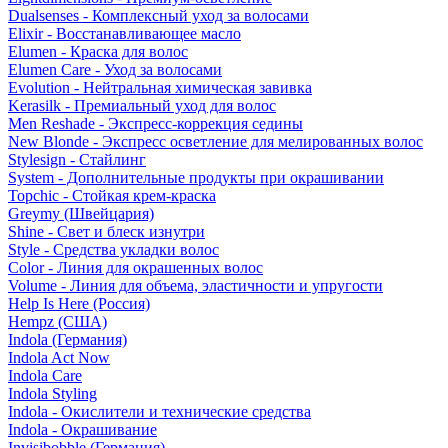
Dualsenses - Комплексный уход за волосами
Elixir - Восстанавливающее масло
Elumen - Краска для волос
Elumen Care - Уход за волосами
Evolution - Нейтральная химическая завивка
Kerasilk - Премиальный уход для волос
Men Reshade - Экспресс-коррекция седины
New Blonde - Экспресс осветление для мелированных волос
Stylesign - Стайлинг
System - Дополнительные продукты при окрашивании
Topchic - Стойкая крем-краска
Greymy (Швейцария)
Shine - Свет и блеск изнутри
Style - Средства укладки волос
Color - Линия для окрашенных волос
Volume - Линия для объема, эластичности и упругости
Help Is Here (Россия)
Hempz (США)
Indola (Германия)
Indola Act Now
Indola Care
Indola Styling
Indola - Окислители и технические средства
Indola - Окрашивание
Invisibobble (Германия)