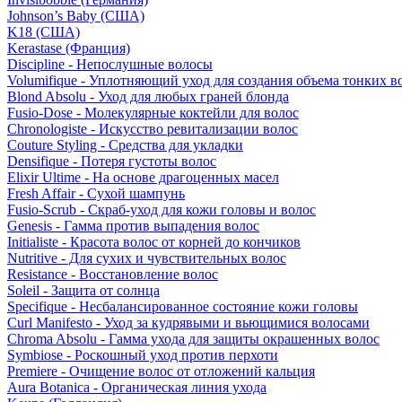
Johnson’s Baby (США)
K18 (США)
Kerastase (Франция)
Discipline - Непослушные волосы
Volumifique - Уплотняющий уход для создания объема тонких в
Blond Absolu - Уход для любых граней блонда
Fusio-Dose - Молекулярные коктейли для волос
Chronologiste - Искусство ревитализации волос
Couture Styling - Средства для укладки
Densifique - Потеря густоты волос
Elixir Ultime - На основе драгоценных масел
Fresh Affair - Сухой шампунь
Fusio-Scrub - Скраб-уход для кожи головы и волос
Genesis - Гамма против выпадения волос
Initialiste - Красота волос от корней до кончиков
Nutritive - Для сухих и чувствительных волос
Resistance - Восстановление волос
Soleil - Защита от солнца
Specifique - Несбалансированное состояние кожи головы
Curl Manifesto - Уход за кудрявыми и вьющимися волосами
Chroma Absolu - Гамма ухода для защиты окрашенных волос
Symbiose - Роскошный уход против перхоти
Premiere - Очищение волос от отложений кальция
Aura Botanica - Органическая линия ухода