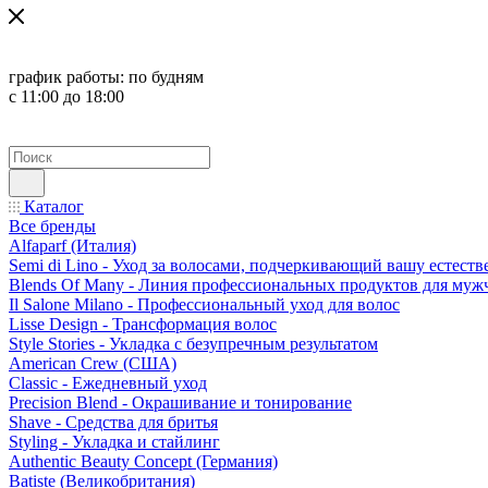
график работы:
по будням
с 11:00 до 18:00
Каталог
Все бренды
Alfaparf (Италия)
Semi di Lino - Уход за волосами, подчеркивающий вашу естест
Blends Of Many - Линия профессиональных продуктов для муж
Il Salone Milano - Профессиональный уход для волос
Lisse Design - Трансформация волос
Style Stories - Укладка с безупречным результатом
American Crew (США)
Classic - Ежедневный уход
Precision Blend - Окрашивание и тонирование
Shave - Средства для бритья
Styling - Укладка и стайлинг
Authentic Beauty Concept (Германия)
Batiste (Великобритания)