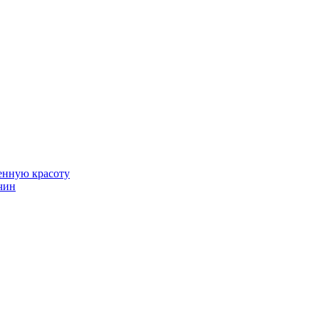
венную красоту
чин