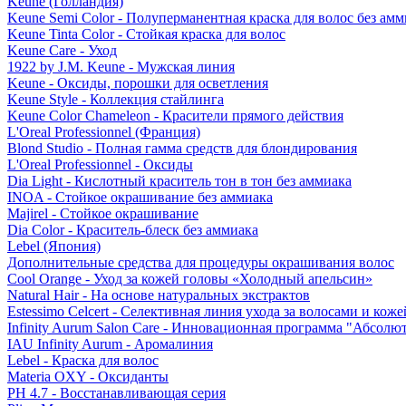
Keune (Голландия)
Keune Semi Color - Полуперманентная краска для волос без амм
Keune Tinta Color - Стойкая краска для волос
Keune Care - Уход
1922 by J.M. Keune - Мужская линия
Keune - Оксиды, порошки для осветления
Keune Style - Коллекция стайлинга
Keune Color Chameleon - Красители прямого действия
L'Oreal Professionnel (Франция)
Blond Studio - Полная гамма средств для блондирования
L'Oreal Professionnel - Оксиды
Dia Light - Кислотный краситель тон в тон без аммиака
INOA - Стойкое окрашивание без аммиака
Majirel - Стойкое окрашивание
Dia Color - Краситель-блеск без аммиака
Lebel (Япония)
Дополнительные средства для процедуры окрашивания волос
Cool Orange - Уход за кожей головы «Холодный апельсин»
Natural Hair - На основе натуральных экстрактов
Estessimo Celcert - Селективная линия ухода за волосами и кож
Infinity Aurum Salon Care - Инновационная программа "Абсолют
IAU Infinity Aurum - Аромалиния
Lebel - Краска для волос
Materia OXY - Оксиданты
PH 4.7 - Восстанавливающая серия