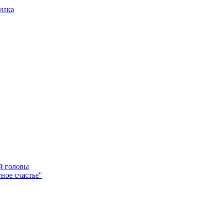
иака
ей головы
ное счастье"