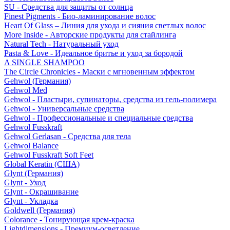
SU - Средства для защиты от солнца
Finest Pigments - Био-ламинирование волос
Heart Of Glass – Линия для ухода и сияния светлых волос
More Inside - Авторские продукты для стайлинга
Natural Tech - Натуральный уход
Pasta & Love - Идеальное бритье и уход за бородой
A SINGLE SHAMPOO
The Circle Chronicles - Маски с мгновенным эффектом
Gehwol (Германия)
Gehwol Med
Gehwol - Пластыри, супинаторы, средства из гель-полимера
Gehwol - Универсальные средства
Gehwol - Профессиональные и специальные средства
Gehwol Fusskraft
Gehwol Gerlasan - Средства для тела
Gehwol Balance
Gehwol Fusskraft Soft Feet
Global Keratin (США)
Glynt (Германия)
Glynt - Уход
Glynt - Окрашивание
Glynt - Укладка
Goldwell (Германия)
Colorance - Тонирующая крем-краска
Lightdimensions - Премиум-осветление