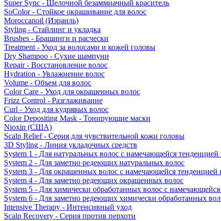
Super Sync - Щелочной безаммиачный краситель
SoColor - Стойкое окрашивание для волос
Moroccanoil (Израиль)
Styling - Стайлинг и укладка
Brushes - Брашинги и расчески
Treatment - Уход за волосами и кожей головы
Dry Shampoo - Сухие шампуни
Repair - Восстановление волос
Hydration - Увлажнение волос
Volume - Объем для волос
Color Care - Уход для окрашенных волос
Frizz Control - Разглаживание
Curl - Уход для кудрявых волос
Color Depositing Mask - Тонирующие маски
Nioxin (США)
Scalp Relief - Серия для чувствительной кожи головы
3D Styling - Линия укладочных средств
System 1 - Для натуральных волос с намечающейся тенденцией
System 2 - Для заметно редеющих натуральных волос
System 3 - Для окрашенных волос с намечающейся тенденцией
System 4 - Для заметно редеющих окрашенных волос
System 5 - Для химически обработанных волос с намечающейс
System 6 - Для заметно редеющих химически обработанных вол
Intensive Therapy - Интенсивный уход
Scalp Recovery - Серия против перхоти