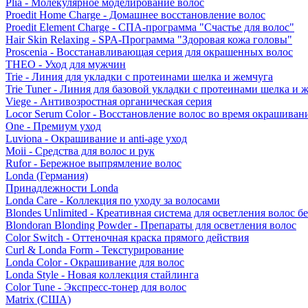
Plia - Молекулярное моделирование волос
Proedit Home Charge - Домашнее восстановление волос
Proedit Element Charge - СПА-программа "Счастье для волос"
Hair Skin Relaxing - SPA-Программа "Здоровая кожа головы"
Proscenia - Восстанавливающая серия для окрашенных волос
THEO - Уход для мужчин
Trie - Линия для укладки с протеинами шелка и жемчуга
Trie Tuner - Линия для базовой укладки с протеинами шелка и 
Viege - Антивозростная органическая серия
Locor Serum Color - Восстановление волос во время окрашиван
One - Премиум уход
Luviona - Окрашивание и anti-age уход
Moii - Средства для волос и рук
Rufor - Бережное выпрямление волос
Londa (Германия)
Принадлежности Londa
Londa Care - Коллекция по уходу за волосами
Blondes Unlimited - Креативная система для осветления волос б
Blondoran Blonding Powder - Препараты для осветления волос
Color Switch - Оттеночная краска прямого действия
Curl & Londa Form - Текстурирование
Londa Color - Окрашивание для волос
Londa Style - Новая коллекция стайлинга
Color Tune - Экспресс-тонер для волос
Matrix (США)