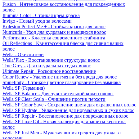
Fusion - Интенсивное восстановление для поврежденных
волос
Illumina Color - Стойкая крем-краска
Invigo - Новый уход за волосами
Koleston Perfect Me + - Стойкая краска для волос
Nutricurls - Уход для кудрявых и вьющихся волос
Performance - Классика современного стайлинга
Oil Reflections - Квинтэссенция блеска для сияния ваших
волос
Wella - Окислители
Wella°Plex - Восстановление структуры волос
True Grey - Для натуральных седых волос
Ultimate Repair - Роскошное восстановление
Color Renew - Удаление пигмента без вреда для волос
Shinefinity - Стойкое цветное глазирование без аммиака
Wella SP (Германия)
Wella SP Balance - Для чувствительной кожи головы
Wella SP Clear Scalp - Очищение против перхоти
Wella SP Color Save - Сохранение цвета для окрашенных волос
Wella SP Hydrate - Увлажнение для нормальных и сухих волос
Wella SP Repair - Восстановление для поврежденных волос
Wella SP Luxe Oil - Новая коллекция для защиты кератина
волос
Wella SP Just Men - Мужская линия средств для ухода за
волосами