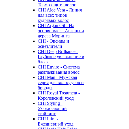
Термозащита волос
CHI Aloe Vera - Линия
для всех типов
кудрявых волос
CHI Argan Oil - На
основе масла Арганы и
дерева Моринга
CHI - Оксиды и
осветлители
CHI Deep Brilliance -
Глубокое увлажнение и
блеск
CHI Enviro - Система
разглаживания волос
CHI Man - Мужская
серия для волос, усов и
бороды
CHI Royal Treatment -
Королевский уход
CHI Styling -
Ухаживающий
стайлинг
CHI Infra -
Ежедневный уход