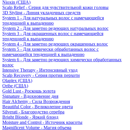
Nioxin (США)
Scalp Relief - Серия для чувствительной кожи головы
3D Styling - Линия укладочных средств
System 1 - Для натуральных волос с намечающейся
тенденцией к выпадению
System 2 - Для заметно редеющих натуральных волос
System 3 - Для окрашенных волос с намечающейся
тенденцией к выпадению
System 4 - Для заметно редеющих окрашенных волос
System 5 - Для химически обработанных волос с
намечающейся тенденцией к выпадению
System 6 - Для заметно редеющих химически обработанных
волос
Intensive Therapy - Интенсивный уход
Scalp Recovery - Серия против перхоти
Olaplex (США)
Oribe (США)
Gold Lust - Роскошь золота
Signature - Вдохновение дня
Hair Alchemy - Сила Возрождения
Beautiful Color - Великолепие цвета
Silverati - Благородство серебра
Bright Blonde - Яркий блонд
Moisture and Control - Источник красоты
Magnificent Volume - Магия объема