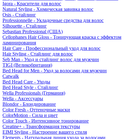
Igora - Красители для волос
Natural Styling - Химическая завивка волос
Osis - Стайлинг
Professionnelle - Укладочные средства для волос
Silhouette - Стайлинг
Sebastian Professional (США)
Cellophanes Hair Gloss - Тонирующая краска с эффектом
ламинирования
Hair Care - Профессиональный уход для волос
Hair Styling - Стайлинг для волос
Seb Man - Уход и стайлинг волос для мужчин
TIGI (Великобритания)
Bed Head for Men - Уход за волосами для мужчин
Catwalk
Bed Head Care - Уходы
Bed Head Style - Стайлинг
Wella Professionals (Германия)
Wella - Аксессуары
Blondor - Блондирование
Color Fresh - Оттеночные маски
ColorMotion - Сила и цвет
Color Touch - Интенсивное тонирование
Creatine+ - Трансформация текстуры
EIMI Styling - Настроение вашего стиля
Elements - Натуральная линия ухода за волосами