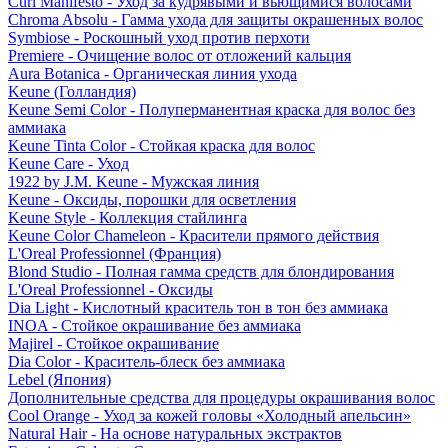
Curl Manifesto - Уход за кудрявыми и вьющимися волосами
Chroma Absolu - Гамма ухода для защиты окрашенных волос
Symbiose - Роскошный уход против перхоти
Premiere - Очищение волос от отложений кальция
Aura Botanica - Органическая линия ухода
Keune (Голландия)
Keune Semi Color - Полуперманентная краска для волос без
аммиака
Keune Tinta Color - Стойкая краска для волос
Keune Care - Уход
1922 by J.M. Keune - Мужская линия
Keune - Оксиды, порошки для осветления
Keune Style - Коллекция стайлинга
Keune Color Chameleon - Красители прямого действия
L'Oreal Professionnel (Франция)
Blond Studio - Полная гамма средств для блондирования
L'Oreal Professionnel - Оксиды
Dia Light - Кислотный краситель тон в тон без аммиака
INOA - Стойкое окрашивание без аммиака
Majirel - Стойкое окрашивание
Dia Color - Краситель-блеск без аммиака
Lebel (Япония)
Дополнительные средства для процедуры окрашивания волос
Cool Orange - Уход за кожей головы «Холодный апельсин»
Natural Hair - На основе натуральных экстрактов