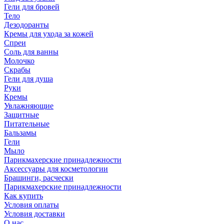
Гели для бровей
Тело
Дезодоранты
Кремы для ухода за кожей
Спреи
Соль для ванны
Молочко
Скрабы
Гели для душа
Руки
Кремы
Увлажняющие
Защитные
Питательные
Бальзамы
Гели
Мыло
Парикмахерские принадлежности
Аксессуары для косметологии
Брашинги, расчески
Парикмахерские принадлежности
Как купить
Условия оплаты
Условия доставки
О нас