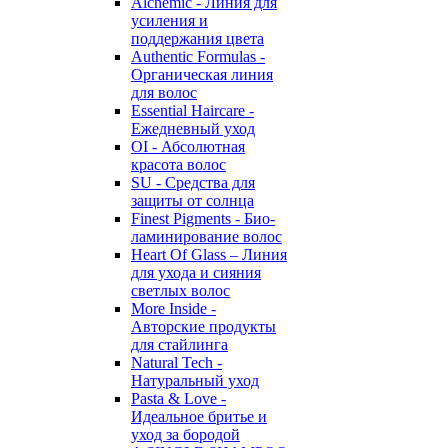
Alchemic - Линия для
усиления и
поддержания цвета
Authentic Formulas -
Органическая линия
для волос
Essential Haircare -
Eжедневный уход
OI - Абсолютная
красота волос
SU - Средства для
защиты от солнца
Finest Pigments - Био-
ламинирование волос
Heart Of Glass – Линия
для ухода и сияния
светлых волос
More Inside -
Авторские продукты
для стайлинга
Natural Tech -
Натуральный уход
Pasta & Love -
Идеальное бритье и
уход за бородой