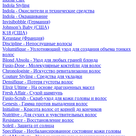
Indola Styling
Indola - Окислители и технические средства
Indola - Окрашивание
Invisibobble (Германия)
Johnson’s Baby (США)
K18 (США)
Kerastase (Франция)
Discipline - Непослушные волосы
Volumifique - Уплотняющий уход для создания объема тонких
волос
Blond Absolu - Уход для любых граней блонда
Fusio-Dose - Молекулярные коктейли для волос
Chronologiste - Искусство ревитализации волос
Couture Styling - Средства для укладки
Densifique - Потеря густоты волос
Elixir Ultime - На основе драгоценных масел
Fresh Affair - Сухой шампунь
Fusio-Scrub - Скраб-уход для кожи головы и волос
Genesis - Гамма против выпадения волос
Initialiste - Красота волос от корней до кончиков
Nutritive - Для сухих и чувствительных волос
Resistance - Восстановление волос
Soleil - Защита от солнца
Specifique - Несбалансированное состояние кожи головы