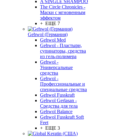
A SINGLE SHAMPOO
The Circle Chronicles -
Маски с мгновенным
эффектом
+ ЕЩЕ 7
Gehwol (Германия)
Gehwol Med
Gehwol - Пластыри,
супинаторы, средства
из гель-полимера
Gehwol -
Универсальные
средства
Gehwol -
Профессиональные и
специальные средства
Gehwol Fusskraft
Gehwol Gerlasan -
Средства для тела
Gehwol Balance
Gehwol Fusskraft Soft
Feet
+ ЕЩЕ 3