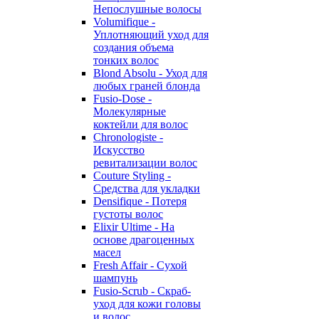
Непослушные волосы
Volumifique -
Уплотняющий уход для
создания объема
тонких волос
Blond Absolu - Уход для
любых граней блонда
Fusio-Dose -
Молекулярные
коктейли для волос
Chronologiste -
Искусство
ревитализации волос
Couture Styling -
Средства для укладки
Densifique - Потеря
густоты волос
Elixir Ultime - На
основе драгоценных
масел
Fresh Affair - Сухой
шампунь
Fusio-Scrub - Скраб-
уход для кожи головы
и волос