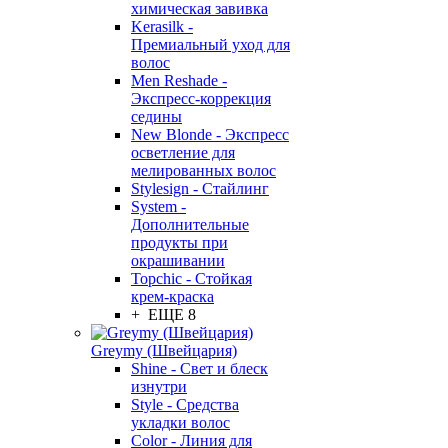
химическая завивка
Kerasilk -
Премиальный уход для
волос
Men Reshade -
Экспресс-коррекция
седины
New Blonde - Экспресс
осветление для
мелированных волос
Stylesign - Стайлинг
System -
Дополнительные
продукты при
окрашивании
Topchic - Стойкая
крем-краска
+ ЕЩЕ 8
Greymy (Швейцария)
Shine - Свет и блеск
изнутри
Style - Средства
укладки волос
Color - Линия для