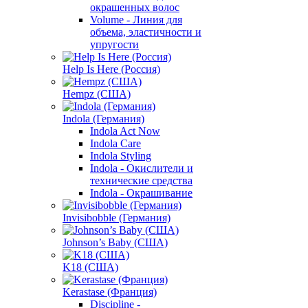
окрашенных волос
Volume - Линия для
объема, эластичности и
упругости
Help Is Here (Россия)
Hempz (США)
Indola (Германия)
Indola Act Now
Indola Care
Indola Styling
Indola - Окислители и
технические средства
Indola - Окрашивание
Invisibobble (Германия)
Johnson’s Baby (США)
K18 (США)
Kerastase (Франция)
Discipline -