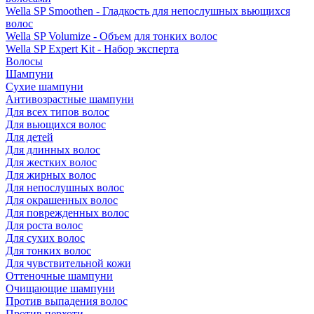
Wella SP Smoothen - Гладкость для непослушных вьющихся
волос
Wella SP Volumize - Объем для тонких волос
Wella SP Expert Kit - Набор эксперта
Волосы
Шампуни
Сухие шампуни
Антивозрастные шампуни
Для всех типов волос
Для вьющихся волос
Для детей
Для длинных волос
Для жестких волос
Для жирных волос
Для непослушных волос
Для окрашенных волос
Для поврежденных волос
Для роста волос
Для сухих волос
Для тонких волос
Для чувствительной кожи
Оттеночные шампуни
Очищающие шампуни
Против выпадения волос
Против перхоти