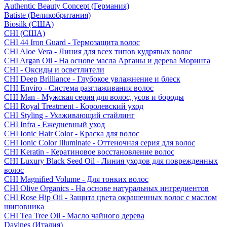
Authentic Beauty Concept (Германия)
Batiste (Великобритания)
Biosilk (США)
CHI (США)
CHI 44 Iron Guard - Термозащита волос
CHI Aloe Vera - Линия для всех типов кудрявых волос
CHI Argan Oil - На основе масла Арганы и дерева Моринга
CHI - Оксиды и осветлители
CHI Deep Brilliance - Глубокое увлажнение и блеск
CHI Enviro - Система разглаживания волос
CHI Man - Мужская серия для волос, усов и бороды
CHI Royal Treatment - Королевский уход
CHI Styling - Ухаживающий стайлинг
CHI Infra - Ежедневный уход
CHI Ionic Hair Color - Краска для волос
CHI Ionic Color Illuminate - Оттеночная серия для волос
CHI Keratin - Кератиновое восстановление волос
CHI Luxury Black Seed Oil - Линия уходов для поврежденных
волос
CHI Magnified Volume - Для тонких волос
CHI Olive Organics - На основе натуральных ингредиентов
CHI Rose Hip Oil - Защита цвета окрашенных волос с маслом
шиповника
CHI Tea Tree Oil - Масло чайного дерева
Davines (Италия)