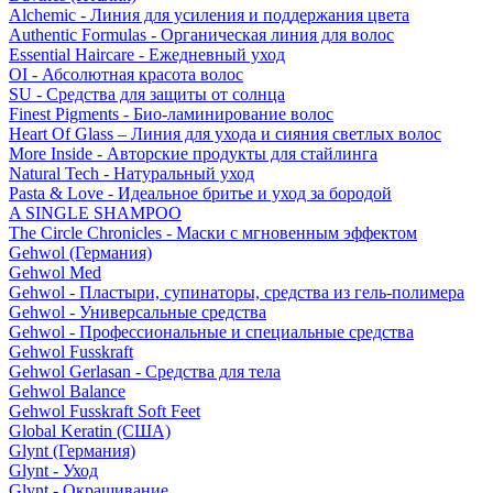
Alchemic - Линия для усиления и поддержания цвета
Authentic Formulas - Органическая линия для волос
Essential Haircare - Eжедневный уход
OI - Абсолютная красота волос
SU - Средства для защиты от солнца
Finest Pigments - Био-ламинирование волос
Heart Of Glass – Линия для ухода и сияния светлых волос
More Inside - Авторские продукты для стайлинга
Natural Tech - Натуральный уход
Pasta & Love - Идеальное бритье и уход за бородой
A SINGLE SHAMPOO
The Circle Chronicles - Маски с мгновенным эффектом
Gehwol (Германия)
Gehwol Med
Gehwol - Пластыри, супинаторы, средства из гель-полимера
Gehwol - Универсальные средства
Gehwol - Профессиональные и специальные средства
Gehwol Fusskraft
Gehwol Gerlasan - Средства для тела
Gehwol Balance
Gehwol Fusskraft Soft Feet
Global Keratin (США)
Glynt (Германия)
Glynt - Уход
Glynt - Окрашивание