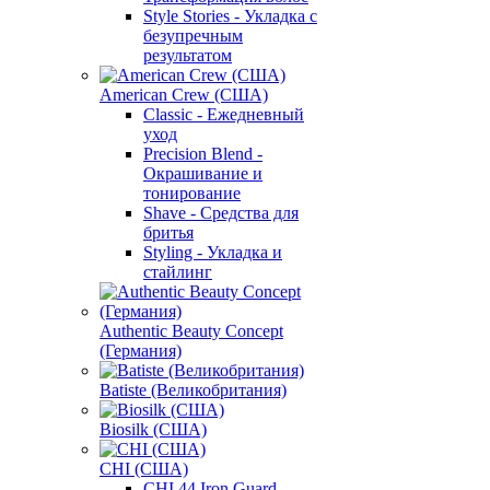
Style Stories - Укладка с
безупречным
результатом
American Crew (США)
Classic - Ежедневный
уход
Precision Blend -
Окрашивание и
тонирование
Shave - Средства для
бритья
Styling - Укладка и
стайлинг
Authentic Beauty Concept
(Германия)
Batiste (Великобритания)
Biosilk (США)
CHI (США)
CHI 44 Iron Guard -