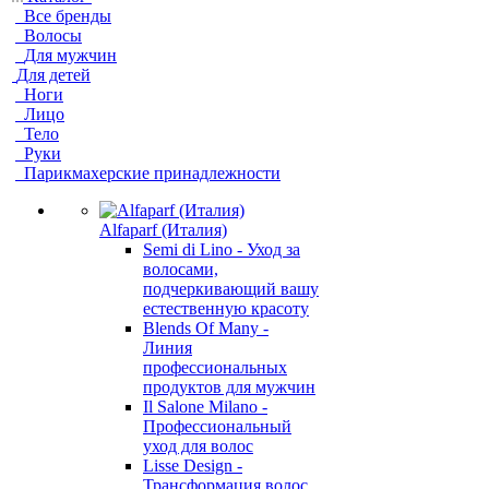
Все бренды
Волосы
Для мужчин
Для детей
Ноги
Лицо
Тело
Руки
Парикмахерские принадлежности
Alfaparf (Италия)
Semi di Lino - Уход за
волосами,
подчеркивающий вашу
естественную красоту
Blends Of Many -
Линия
профессиональных
продуктов для мужчин
Il Salone Milano -
Профессиональный
уход для волос
Lisse Design -
Трансформация волос