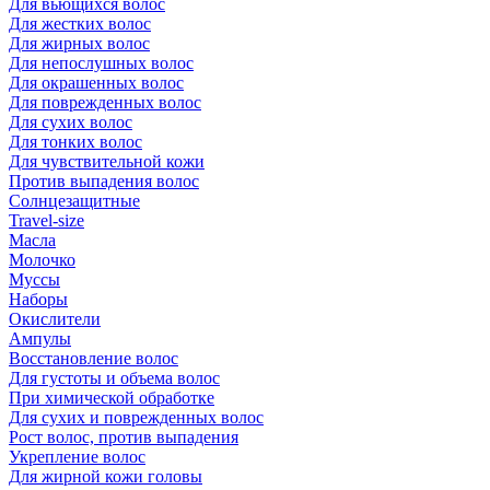
Для вьющихся волос
Для жестких волос
Для жирных волос
Для непослушных волос
Для окрашенных волос
Для поврежденных волос
Для сухих волос
Для тонких волос
Для чувствительной кожи
Против выпадения волос
Солнцезащитные
Travel-size
Масла
Молочко
Муссы
Наборы
Окислители
Ампулы
Восстановление волос
Для густоты и объема волос
При химической обработке
Для сухих и поврежденных волос
Рост волос, против выпадения
Укрепление волос
Для жирной кожи головы