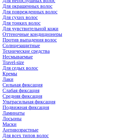
Для непослушных волос
Для окрашенных волос
Для поврежденных волос
Для сухих волос
Для тонких волос
Для чувствительной кожи
Оттеночные кондиционеры
Против выпадения волос
Солнцезащитные
Технические средства
Несмываемые
Travel-size
Для седых волос
Кремы
Лаки
Сильная фиксация
Слабая фиксация
Средняя фиксация
Ультрасильная фиксация
Подвижная фиксация
Ламинаты
Лосьоны
Маски
Антивозрастные
Для всех типов волос