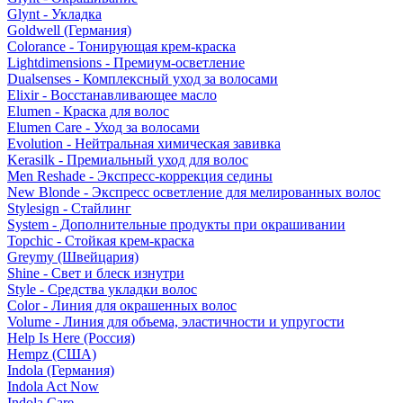
Glynt - Укладка
Goldwell (Германия)
Colorance - Тонирующая крем-краска
Lightdimensions - Премиум-осветление
Dualsenses - Комплексный уход за волосами
Elixir - Восстанавливающее масло
Elumen - Краска для волос
Elumen Care - Уход за волосами
Evolution - Нейтральная химическая завивка
Kerasilk - Премиальный уход для волос
Men Reshade - Экспресс-коррекция седины
New Blonde - Экспресс осветление для мелированных волос
Stylesign - Стайлинг
System - Дополнительные продукты при окрашивании
Topchic - Стойкая крем-краска
Greymy (Швейцария)
Shine - Свет и блеск изнутри
Style - Средства укладки волос
Color - Линия для окрашенных волос
Volume - Линия для объема, эластичности и упругости
Help Is Here (Россия)
Hempz (США)
Indola (Германия)
Indola Act Now
Indola Care