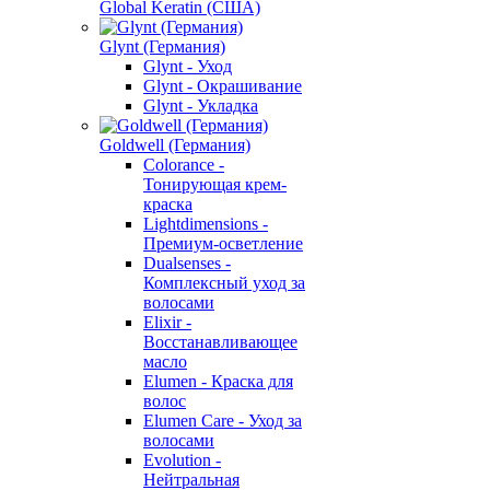
Global Keratin (США)
Glynt (Германия)
Glynt - Уход
Glynt - Окрашивание
Glynt - Укладка
Goldwell (Германия)
Colorance -
Тонирующая крем-
краска
Lightdimensions -
Премиум-осветление
Dualsenses -
Комплексный уход за
волосами
Elixir -
Восстанавливающее
масло
Elumen - Краска для
волос
Elumen Care - Уход за
волосами
Evolution -
Нейтральная