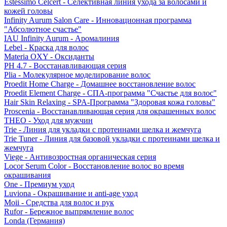
Estessimo Celcert - Селективная линия ухода за волосами и
кожей головы
Infinity Aurum Salon Care - Инновационная программа
"Абсолютное счастье"
IAU Infinity Aurum - Аромалиния
Lebel - Краска для волос
Materia OXY - Оксиданты
PH 4.7 - Восстанавливающая серия
Plia - Молекулярное моделирование волос
Proedit Home Charge - Домашнее восстановление волос
Proedit Element Charge - СПА-программа "Счастье для волос"
Hair Skin Relaxing - SPA-Программа "Здоровая кожа головы"
Proscenia - Восстанавливающая серия для окрашенных волос
THEO - Уход для мужчин
Trie - Линия для укладки с протеинами шелка и жемчуга
Trie Tuner - Линия для базовой укладки с протеинами шелка и
жемчуга
Viege - Антивозростная органическая серия
Locor Serum Color - Восстановление волос во время
окрашивания
One - Премиум уход
Luviona - Окрашивание и anti-age уход
Moii - Средства для волос и рук
Rufor - Бережное выпрямление волос
Londa (Германия)