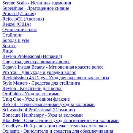
Serene Scalp - Истинная гармония
Supershine - Драгоценное сияние
Proraso (Италия)
RefectoCil (Австрия)
Reuzel (США)
Очищение волос
Стайлинг
Борода и усы
Бритье
Лицо
Revlon Professional (Испания)
Средства для окрашивания волос
Equave Instant Beauty - Мгновенная красота волос
Pro You - Для ухода и укладки волос
Revlonissimo 45 Days - Уход для окрашенных волосы
Style Masters - Средства для стайлинга
Revlon - Красители для волос
Orofluido - Уход за волосами
Uniq One - Уход в одном флаконе
ReStart - Переосмысленный уход за волосами
Schwarzkopf Professional (Германия)
Bonacure Hairtherapy - Уход за волосами
BlondMe - Осветление и уход за осветленными волосами
Goodbye - Нейтрализация нежелательных оттенков
Oxigenta - Окислители и средства для обесцвечивания