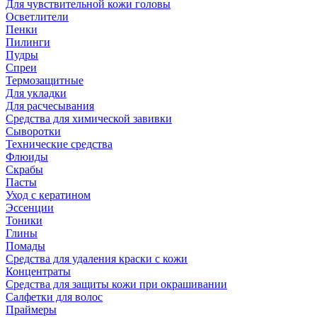
Для чувствительной кожи головы
Осветлители
Пенки
Пилинги
Пудры
Спреи
Термозащитные
Для укладки
Для расчесывания
Средства для химической завивки
Сыворотки
Технические средства
Флюиды
Скрабы
Пасты
Уход с кератином
Эссенции
Тоники
Глины
Помады
Средства для удаления краски с кожи
Концентраты
Средства для защиты кожи при окрашивании
Салфетки для волос
Праймеры