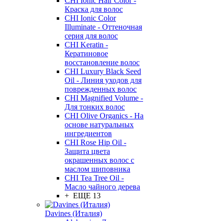
CHI Ionic Hair Color -
Краска для волос
CHI Ionic Color
Illuminate - Оттеночная
серия для волос
CHI Keratin -
Кератиновое
восстановление волос
CHI Luxury Black Seed
Oil - Линия уходов для
поврежденных волос
CHI Magnified Volume -
Для тонких волос
CHI Olive Organics - На
основе натуральных
ингредиентов
CHI Rose Hip Oil -
Защита цвета
окрашенных волос с
маслом шиповника
CHI Tea Tree Oil -
Масло чайного дерева
+ ЕЩЕ 13
Davines (Италия)