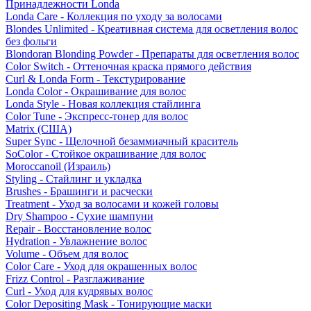
Принадлежности Londa
Londa Care - Коллекция по уходу за волосами
Blondes Unlimited - Креативная система для осветления волос
без фольги
Blondoran Blonding Powder - Препараты для осветления волос
Color Switch - Оттеночная краска прямого действия
Curl & Londa Form - Текстурирование
Londa Color - Окрашивание для волос
Londa Style - Новая коллекция стайлинга
Color Tune - Экспресс-тонер для волос
Matrix (США)
Super Sync - Щелочной безаммиачный краситель
SoColor - Стойкое окрашивание для волос
Moroccanoil (Израиль)
Styling - Стайлинг и укладка
Brushes - Брашинги и расчески
Treatment - Уход за волосами и кожей головы
Dry Shampoo - Сухие шампуни
Repair - Восстановление волос
Hydration - Увлажнение волос
Volume - Объем для волос
Color Care - Уход для окрашенных волос
Frizz Control - Разглаживание
Curl - Уход для кудрявых волос
Color Depositing Mask - Тонирующие маски