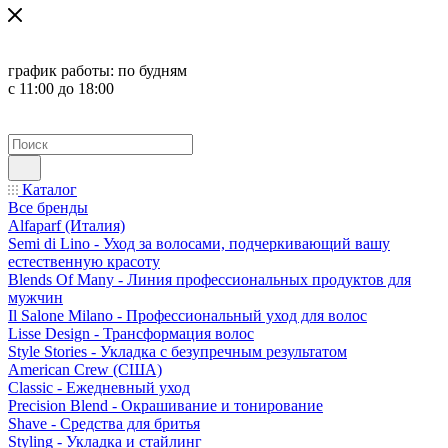
график работы:
по будням
с 11:00 до 18:00
Каталог
Все бренды
Alfaparf (Италия)
Semi di Lino - Уход за волосами, подчеркивающий вашу
естественную красоту
Blends Of Many - Линия профессиональных продуктов для
мужчин
Il Salone Milano - Профессиональный уход для волос
Lisse Design - Трансформация волос
Style Stories - Укладка с безупречным результатом
American Crew (США)
Classic - Ежедневный уход
Precision Blend - Окрашивание и тонирование
Shave - Средства для бритья
Styling - Укладка и стайлинг