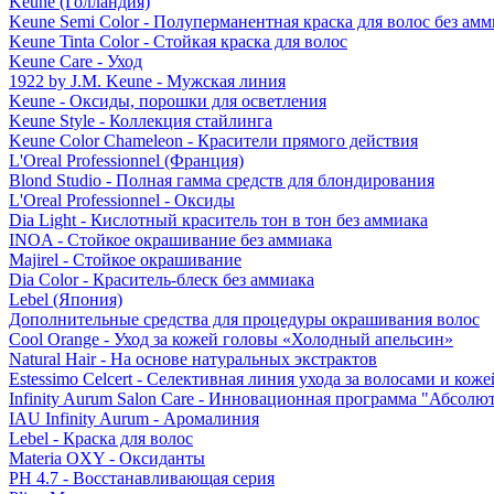
Keune (Голландия)
Keune Semi Color - Полуперманентная краска для волос без амм
Keune Tinta Color - Стойкая краска для волос
Keune Care - Уход
1922 by J.M. Keune - Мужская линия
Keune - Оксиды, порошки для осветления
Keune Style - Коллекция стайлинга
Keune Color Chameleon - Красители прямого действия
L'Oreal Professionnel (Франция)
Blond Studio - Полная гамма средств для блондирования
L'Oreal Professionnel - Оксиды
Dia Light - Кислотный краситель тон в тон без аммиака
INOA - Стойкое окрашивание без аммиака
Majirel - Стойкое окрашивание
Dia Color - Краситель-блеск без аммиака
Lebel (Япония)
Дополнительные средства для процедуры окрашивания волос
Cool Orange - Уход за кожей головы «Холодный апельсин»
Natural Hair - На основе натуральных экстрактов
Estessimo Celcert - Селективная линия ухода за волосами и кож
Infinity Aurum Salon Care - Инновационная программа "Абсолют
IAU Infinity Aurum - Аромалиния
Lebel - Краска для волос
Materia OXY - Оксиданты
PH 4.7 - Восстанавливающая серия