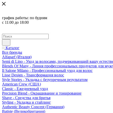
график работы:
по будням
с 11:00 до 18:00
Каталог
Все бренды
Alfaparf (Италия)
Semi di Lino - Уход за волосами, подчеркивающий вашу естест
Blends Of Many - Линия профессиональных продуктов для муж
Il Salone Milano - Профессиональный уход для волос
Lisse Design - Трансформация волос
Style Stories - Укладка с безупречным результатом
American Crew (США)
Classic - Ежедневный уход
Precision Blend - Окрашивание и тонирование
Shave - Средства для бритья
Styling - Укладка и стайлинг
Authentic Beauty Concept (Германия)
Batiste (Великобритания)