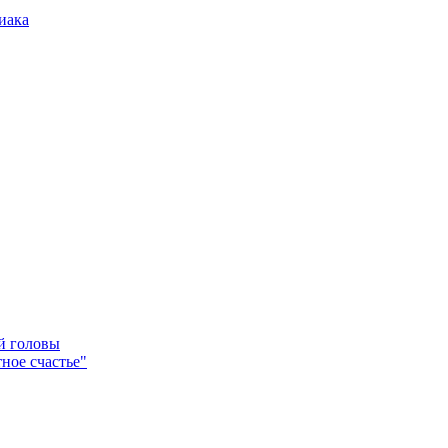
иака
ей головы
ное счастье"