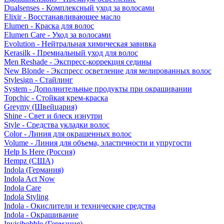
Dualsenses - Комплексный уход за волосами
Elixir - Восстанавливающее масло
Elumen - Краска для волос
Elumen Care - Уход за волосами
Evolution - Нейтральная химическая завивка
Kerasilk - Премиальный уход для волос
Men Reshade - Экспресс-коррекция седины
New Blonde - Экспресс осветление для мелированных волос
Stylesign - Стайлинг
System - Дополнительные продукты при окрашивании
Topchic - Стойкая крем-краска
Greymy (Швейцария)
Shine - Свет и блеск изнутри
Style - Средства укладки волос
Color - Линия для окрашенных волос
Volume - Линия для объема, эластичности и упругости
Help Is Here (Россия)
Hempz (США)
Indola (Германия)
Indola Act Now
Indola Care
Indola Styling
Indola - Окислители и технические средства
Indola - Окрашивание
Invisibobble (Германия)