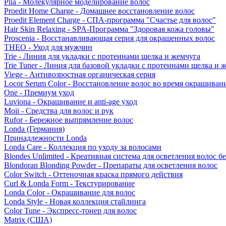
Plia - Молекулярное моделирование волос
Proedit Home Charge - Домашнее восстановление волос
Proedit Element Charge - СПА-программа "Счастье для волос"
Hair Skin Relaxing - SPA-Программа "Здоровая кожа головы"
Proscenia - Восстанавливающая серия для окрашенных волос
THEO - Уход для мужчин
Trie - Линия для укладки с протеинами шелка и жемчуга
Trie Tuner - Линия для базовой укладки с протеинами шелка и 
Viege - Антивозростная органическая серия
Locor Serum Color - Восстановление волос во время окрашиван
One - Премиум уход
Luviona - Окрашивание и anti-age уход
Moii - Средства для волос и рук
Rufor - Бережное выпрямление волос
Londa (Германия)
Принадлежности Londa
Londa Care - Коллекция по уходу за волосами
Blondes Unlimited - Креативная система для осветления волос б
Blondoran Blonding Powder - Препараты для осветления волос
Color Switch - Оттеночная краска прямого действия
Curl & Londa Form - Текстурирование
Londa Color - Окрашивание для волос
Londa Style - Новая коллекция стайлинга
Color Tune - Экспресс-тонер для волос
Matrix (США)