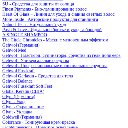
SU - Средства для защиты от солнца
Finest Pigments - Био-ламинирование волос
Heart Of Glass – Линия для ухода и сияния светлых волос
More Inside - Авторские продукты для стайлинга
Natural Tech - Натуральный уход
Pasta & Love - Идеальное бритье и уход за бородой
A SINGLE SHAMPOO
The Circle Chronicles - Маски с мгновенным эффектом
Gehwol (Германия)
Gehwol Med
Gehwol - Пластыри, супинаторы, средства из гель-полимера
Gehwol - Универсальные средства
Gehwol - Профессиональные и специальные средства
Gehwol Fusskraft
Gehwol Gerlasan - Средства для тела
Gehwol Balance
Gehwol Fusskraft Soft Feet
Global Keratin (США)
Glynt (Германия)
Glynt - Уход
Glynt - Окрашивание
Glynt - Укладка
Goldwell (Германия)
Colorance - Тонирующая крем-краска
Lightdimensions - Премиум-осветление