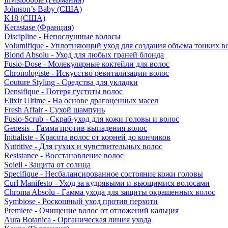
Johnson’s Baby (США)
K18 (США)
Kerastase (Франция)
Discipline - Непослушные волосы
Volumifique - Уплотняющий уход для создания объема тонких в
Blond Absolu - Уход для любых граней блонда
Fusio-Dose - Молекулярные коктейли для волос
Chronologiste - Искусство ревитализации волос
Couture Styling - Средства для укладки
Densifique - Потеря густоты волос
Elixir Ultime - На основе драгоценных масел
Fresh Affair - Сухой шампунь
Fusio-Scrub - Скраб-уход для кожи головы и волос
Genesis - Гамма против выпадения волос
Initialiste - Красота волос от корней до кончиков
Nutritive - Для сухих и чувствительных волос
Resistance - Восстановление волос
Soleil - Защита от солнца
Specifique - Несбалансированное состояние кожи головы
Curl Manifesto - Уход за кудрявыми и вьющимися волосами
Chroma Absolu - Гамма ухода для защиты окрашенных волос
Symbiose - Роскошный уход против перхоти
Premiere - Очищение волос от отложений кальция
Aura Botanica - Органическая линия ухода