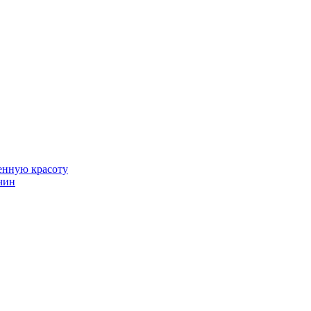
венную красоту
чин