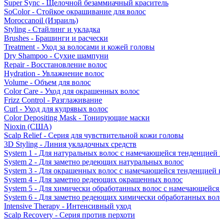
Super Sync - Щелочной безаммиачный краситель
SoColor - Стойкое окрашивание для волос
Moroccanoil (Израиль)
Styling - Стайлинг и укладка
Brushes - Брашинги и расчески
Treatment - Уход за волосами и кожей головы
Dry Shampoo - Сухие шампуни
Repair - Восстановление волос
Hydration - Увлажнение волос
Volume - Объем для волос
Color Care - Уход для окрашенных волос
Frizz Control - Разглаживание
Curl - Уход для кудрявых волос
Color Depositing Mask - Тонирующие маски
Nioxin (США)
Scalp Relief - Серия для чувствительной кожи головы
3D Styling - Линия укладочных средств
System 1 - Для натуральных волос с намечающейся тенденцией
System 2 - Для заметно редеющих натуральных волос
System 3 - Для окрашенных волос с намечающейся тенденцией
System 4 - Для заметно редеющих окрашенных волос
System 5 - Для химически обработанных волос с намечающейс
System 6 - Для заметно редеющих химически обработанных вол
Intensive Therapy - Интенсивный уход
Scalp Recovery - Серия против перхоти