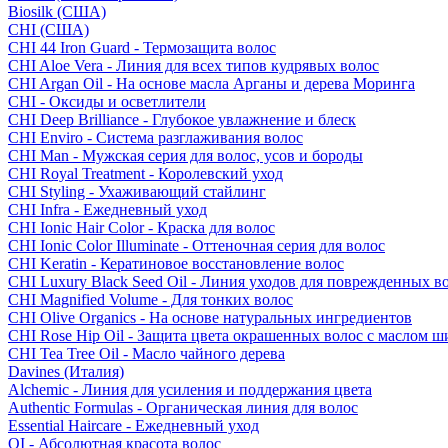
Biosilk (США)
CHI (США)
CHI 44 Iron Guard - Термозащита волос
CHI Aloe Vera - Линия для всех типов кудрявых волос
CHI Argan Oil - На основе масла Арганы и дерева Моринга
CHI - Оксиды и осветлители
CHI Deep Brilliance - Глубокое увлажнение и блеск
CHI Enviro - Система разглаживания волос
CHI Man - Мужская серия для волос, усов и бороды
CHI Royal Treatment - Королевский уход
CHI Styling - Ухаживающий стайлинг
CHI Infra - Ежедневный уход
CHI Ionic Hair Color - Краска для волос
CHI Ionic Color Illuminate - Оттеночная серия для волос
CHI Keratin - Кератиновое восстановление волос
CHI Luxury Black Seed Oil - Линия уходов для поврежденных в
CHI Magnified Volume - Для тонких волос
CHI Olive Organics - На основе натуральных ингредиентов
CHI Rose Hip Oil - Защита цвета окрашенных волос с маслом 
CHI Tea Tree Oil - Масло чайного дерева
Davines (Италия)
Alchemic - Линия для усиления и поддержания цвета
Authentic Formulas - Органическая линия для волос
Essential Haircare - Eжедневный уход
OI - Абсолютная красота волос