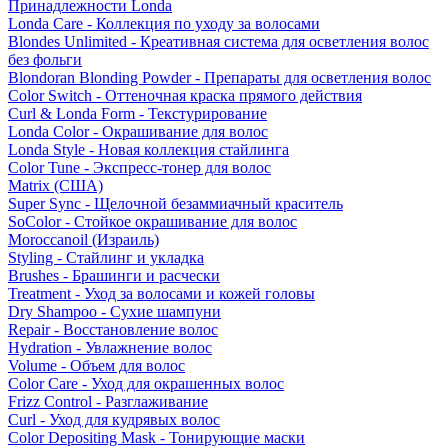
Принадлежности Londa
Londa Care - Коллекция по уходу за волосами
Blondes Unlimited - Креативная система для осветления волос
без фольги
Blondoran Blonding Powder - Препараты для осветления волос
Color Switch - Оттеночная краска прямого действия
Curl & Londa Form - Текстурирование
Londa Color - Окрашивание для волос
Londa Style - Новая коллекция стайлинга
Color Tune - Экспресс-тонер для волос
Matrix (США)
Super Sync - Щелочной безаммиачный краситель
SoColor - Стойкое окрашивание для волос
Moroccanoil (Израиль)
Styling - Стайлинг и укладка
Brushes - Брашинги и расчески
Treatment - Уход за волосами и кожей головы
Dry Shampoo - Сухие шампуни
Repair - Восстановление волос
Hydration - Увлажнение волос
Volume - Объем для волос
Color Care - Уход для окрашенных волос
Frizz Control - Разглаживание
Curl - Уход для кудрявых волос
Color Depositing Mask - Тонирующие маски