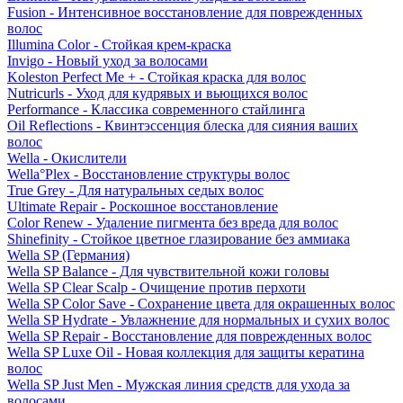
Fusion - Интенсивное восстановление для поврежденных
волос
Illumina Color - Стойкая крем-краска
Invigo - Новый уход за волосами
Koleston Perfect Me + - Стойкая краска для волос
Nutricurls - Уход для кудрявых и вьющихся волос
Performance - Классика современного стайлинга
Oil Reflections - Квинтэссенция блеска для сияния ваших
волос
Wella - Окислители
Wella°Plex - Восстановление структуры волос
True Grey - Для натуральных седых волос
Ultimate Repair - Роскошное восстановление
Color Renew - Удаление пигмента без вреда для волос
Shinefinity - Стойкое цветное глазирование без аммиака
Wella SP (Германия)
Wella SP Balance - Для чувствительной кожи головы
Wella SP Clear Scalp - Очищение против перхоти
Wella SP Color Save - Сохранение цвета для окрашенных волос
Wella SP Hydrate - Увлажнение для нормальных и сухих волос
Wella SP Repair - Восстановление для поврежденных волос
Wella SP Luxe Oil - Новая коллекция для защиты кератина
волос
Wella SP Just Men - Мужская линия средств для ухода за
волосами