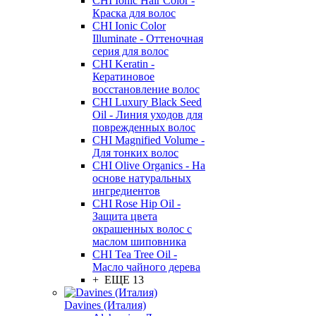
CHI Ionic Hair Color -
Краска для волос
CHI Ionic Color
Illuminate - Оттеночная
серия для волос
CHI Keratin -
Кератиновое
восстановление волос
CHI Luxury Black Seed
Oil - Линия уходов для
поврежденных волос
CHI Magnified Volume -
Для тонких волос
CHI Olive Organics - На
основе натуральных
ингредиентов
CHI Rose Hip Oil -
Защита цвета
окрашенных волос с
маслом шиповника
CHI Tea Tree Oil -
Масло чайного дерева
+ ЕЩЕ 13
Davines (Италия)