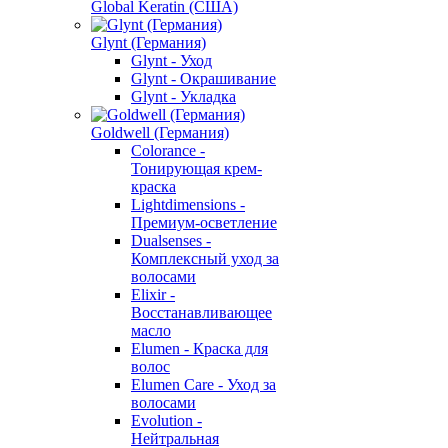
Global Keratin (США)
Glynt (Германия)
Glynt - Уход
Glynt - Окрашивание
Glynt - Укладка
Goldwell (Германия)
Colorance -
Тонирующая крем-
краска
Lightdimensions -
Премиум-осветление
Dualsenses -
Комплексный уход за
волосами
Elixir -
Восстанавливающее
масло
Elumen - Краска для
волос
Elumen Care - Уход за
волосами
Evolution -
Нейтральная