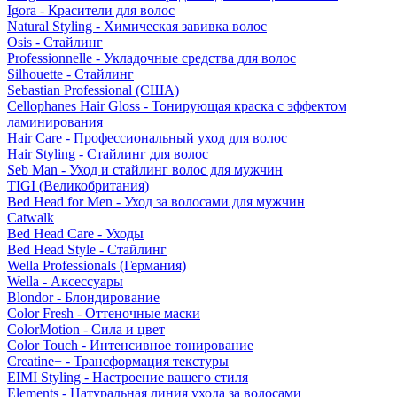
Igora - Красители для волос
Natural Styling - Химическая завивка волос
Osis - Стайлинг
Professionnelle - Укладочные средства для волос
Silhouette - Стайлинг
Sebastian Professional (США)
Cellophanes Hair Gloss - Тонирующая краска с эффектом
ламинирования
Hair Care - Профессиональный уход для волос
Hair Styling - Стайлинг для волос
Seb Man - Уход и стайлинг волос для мужчин
TIGI (Великобритания)
Bed Head for Men - Уход за волосами для мужчин
Catwalk
Bed Head Care - Уходы
Bed Head Style - Стайлинг
Wella Professionals (Германия)
Wella - Аксессуары
Blondor - Блондирование
Color Fresh - Оттеночные маски
ColorMotion - Сила и цвет
Color Touch - Интенсивное тонирование
Creatine+ - Трансформация текстуры
EIMI Styling - Настроение вашего стиля
Elements - Натуральная линия ухода за волосами