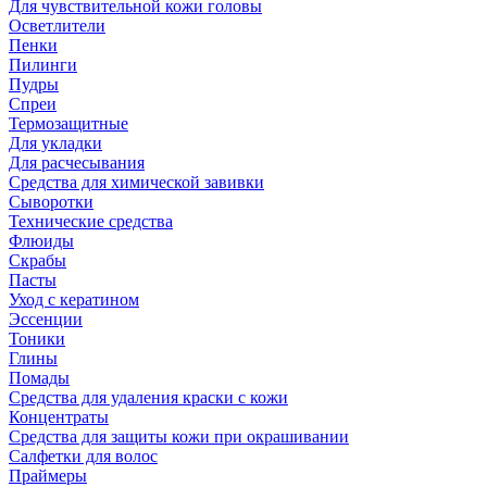
Для чувствительной кожи головы
Осветлители
Пенки
Пилинги
Пудры
Спреи
Термозащитные
Для укладки
Для расчесывания
Средства для химической завивки
Сыворотки
Технические средства
Флюиды
Скрабы
Пасты
Уход с кератином
Эссенции
Тоники
Глины
Помады
Средства для удаления краски с кожи
Концентраты
Средства для защиты кожи при окрашивании
Салфетки для волос
Праймеры