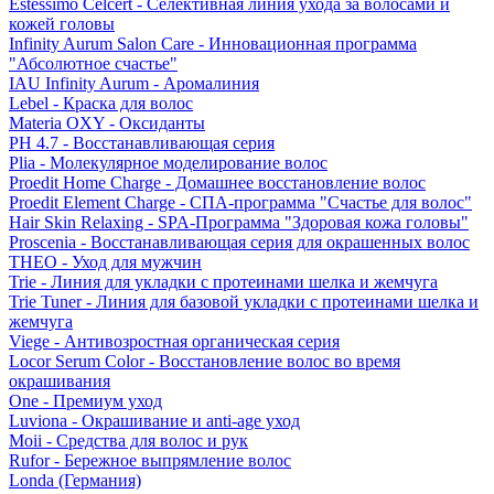
Estessimo Celcert - Селективная линия ухода за волосами и
кожей головы
Infinity Aurum Salon Care - Инновационная программа
"Абсолютное счастье"
IAU Infinity Aurum - Аромалиния
Lebel - Краска для волос
Materia OXY - Оксиданты
PH 4.7 - Восстанавливающая серия
Plia - Молекулярное моделирование волос
Proedit Home Charge - Домашнее восстановление волос
Proedit Element Charge - СПА-программа "Счастье для волос"
Hair Skin Relaxing - SPA-Программа "Здоровая кожа головы"
Proscenia - Восстанавливающая серия для окрашенных волос
THEO - Уход для мужчин
Trie - Линия для укладки с протеинами шелка и жемчуга
Trie Tuner - Линия для базовой укладки с протеинами шелка и
жемчуга
Viege - Антивозростная органическая серия
Locor Serum Color - Восстановление волос во время
окрашивания
One - Премиум уход
Luviona - Окрашивание и anti-age уход
Moii - Средства для волос и рук
Rufor - Бережное выпрямление волос
Londa (Германия)