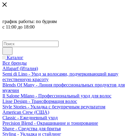
график работы:
по будням
с 11:00 до 18:00
Каталог
Все бренды
Alfaparf (Италия)
Semi di Lino - Уход за волосами, подчеркивающий вашу
естественную красоту
Blends Of Many - Линия профессиональных продуктов для
мужчин
Il Salone Milano - Профессиональный уход для волос
Lisse Design - Трансформация волос
Style Stories - Укладка с безупречным результатом
American Crew (США)
Classic - Ежедневный уход
Precision Blend - Окрашивание и тонирование
Shave - Средства для бритья
Styling - Укладка и стайлинг