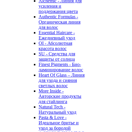
Alchemic - Линия для
усиления и
поддержания цвета
Authentic Formulas -
Органическая линия
для волос
Essential Haircare -
Eжедневный уход
OI - Абсолютная
красота волос
SU - Средства для
защиты от солнца
Finest Pigments - Био-
ламинирование волос
Heart Of Glass – Линия
для ухода и сияния
светлых волос
More Inside -
Авторские продукты
для стайлинга
Natural Tech -
Натуральный уход
Pasta & Love -
Идеальное бритье и
уход за бородой