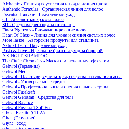
Alchemic - Линия для усиления и поддержания цвета
Authentic Formulas - Органическая линия для волос
Essential Haircare - Eжедневный уход
OI - Абсолютная красота волос
SU - Средства для защиты от солнца
Finest Pigments - Био-ламинирование волос
Heart Of Glass – Линия для ухода и сияния светлых волос
More Inside - Авторские продукты для стайлинга
Natural Tech - Натуральный уход
Pasta & Love - Идеальное бритье и уход за бородой
A SINGLE SHAMPOO
The Circle Chronicles - Маски с мгновенным эффектом
Gehwol (Германия)
Gehwol Med
Gehwol - Пластыри, супинаторы, средства из гель-полимера
Gehwol - Универсальные средства
Gehwol - Профессиональные и специальные средства
Gehwol Fusskraft
Gehwol Gerlasan - Средства для тела
Gehwol Balance
Gehwol Fusskraft Soft Feet
Global Keratin (США)
Glynt (Германия)
Glynt - Уход
Glynt - Окрашивание