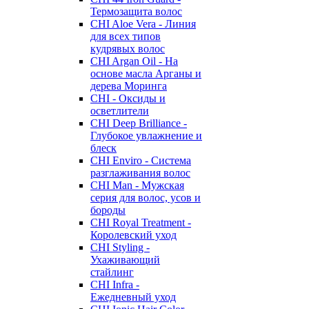
Термозащита волос
CHI Aloe Vera - Линия
для всех типов
кудрявых волос
CHI Argan Oil - На
основе масла Арганы и
дерева Моринга
CHI - Оксиды и
осветлители
CHI Deep Brilliance -
Глубокое увлажнение и
блеск
CHI Enviro - Система
разглаживания волос
CHI Man - Мужская
серия для волос, усов и
бороды
CHI Royal Treatment -
Королевский уход
CHI Styling -
Ухаживающий
стайлинг
CHI Infra -
Ежедневный уход