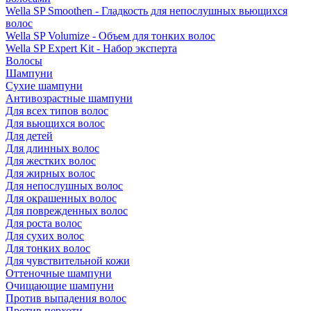
Wella SP Smoothen - Гладкость для непослушных вьющихся
волос
Wella SP Volumize - Объем для тонких волос
Wella SP Expert Kit - Набор эксперта
Волосы
Шампуни
Сухие шампуни
Антивозрастные шампуни
Для всех типов волос
Для вьющихся волос
Для детей
Для длинных волос
Для жестких волос
Для жирных волос
Для непослушных волос
Для окрашенных волос
Для поврежденных волос
Для роста волос
Для сухих волос
Для тонких волос
Для чувствительной кожи
Оттеночные шампуни
Очищающие шампуни
Против выпадения волос
Против перхоти