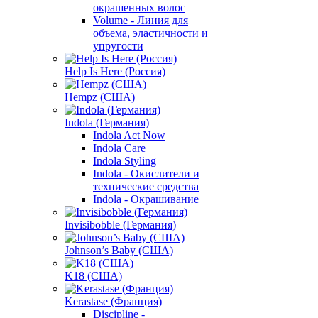
окрашенных волос
Volume - Линия для
объема, эластичности и
упругости
Help Is Here (Россия)
Hempz (США)
Indola (Германия)
Indola Act Now
Indola Care
Indola Styling
Indola - Окислители и
технические средства
Indola - Окрашивание
Invisibobble (Германия)
Johnson’s Baby (США)
K18 (США)
Kerastase (Франция)
Discipline -