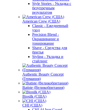
Style Stories - Укладка с
безупречным
результатом
American Crew (США)
Classic - Ежедневный
уход
Precision Blend -
Окрашивание и
тонирование
Shave - Средства для
бритья
Styling - Укладка и
стайлинг
Authentic Beauty Concept
(Германия)
Batiste (Великобритания)
Biosilk (США)
CHI (США)
CHI 44 Iron Guard -