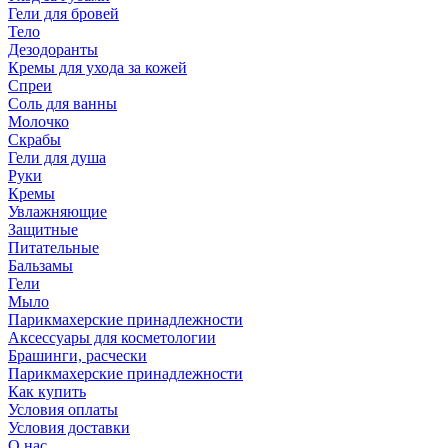
Гели для бровей
Тело
Дезодоранты
Кремы для ухода за кожей
Спреи
Соль для ванны
Молочко
Скрабы
Гели для душа
Руки
Кремы
Увлажняющие
Защитные
Питательные
Бальзамы
Гели
Мыло
Парикмахерские принадлежности
Аксессуары для косметологии
Брашинги, расчески
Парикмахерские принадлежности
Как купить
Условия оплаты
Условия доставки
О нас