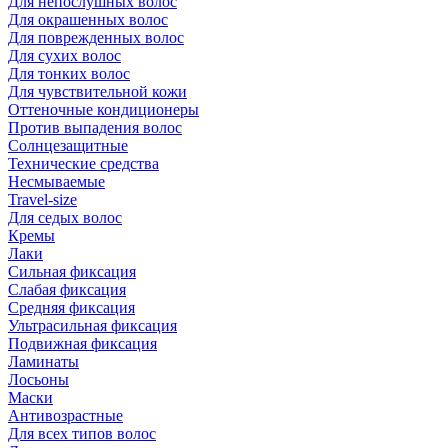
Для непослушных волос
Для окрашенных волос
Для поврежденных волос
Для сухих волос
Для тонких волос
Для чувствительной кожи
Оттеночные кондиционеры
Против выпадения волос
Солнцезащитные
Технические средства
Несмываемые
Travel-size
Для седых волос
Кремы
Лаки
Сильная фиксация
Слабая фиксация
Средняя фиксация
Ультрасильная фиксация
Подвижная фиксация
Ламинаты
Лосьоны
Маски
Антивозрастные
Для всех типов волос