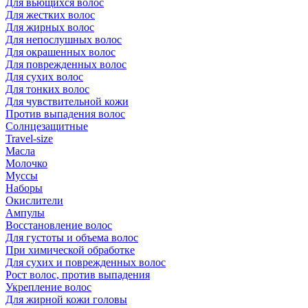
Для вьющихся волос
Для жестких волос
Для жирных волос
Для непослушных волос
Для окрашенных волос
Для поврежденных волос
Для сухих волос
Для тонких волос
Для чувствительной кожи
Против выпадения волос
Солнцезащитные
Travel-size
Масла
Молочко
Муссы
Наборы
Окислители
Ампулы
Восстановление волос
Для густоты и объема волос
При химической обработке
Для сухих и поврежденных волос
Рост волос, против выпадения
Укрепление волос
Для жирной кожи головы