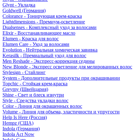
Glynt - Укладка
Goldwell (Германия)
Colorance - Тонирующая крем-краска
Lightdimensions - Премиум-осветление
Dualsenses - Комплексный уход за волосами
Elixir - Восстанавливающее масло
Elumen - Краска для волос
Elumen Care - Уход за волосами
Evolution - Нейтральная химическая завивка
Kerasilk - Премиальный уход для волос
Men Reshade - Экспресс-коррекция седины
New Blonde - Экспресс осветление для мелированных волос
Stylesign - Стайлинг
System - Дополнительные продукты при окрашивании
Topchic - Стойкая крем-краска
Greymy (Швейцария)
Shine - Свет и блеск изнутри
Style - Средства укладки волос
Color - Линия для окрашенных волос
Volume - Линия для объема, эластичности и упругости
Help Is Here (Россия)
Hempz (США)
Indola (Германия)
Indola Act Now
Indola Care