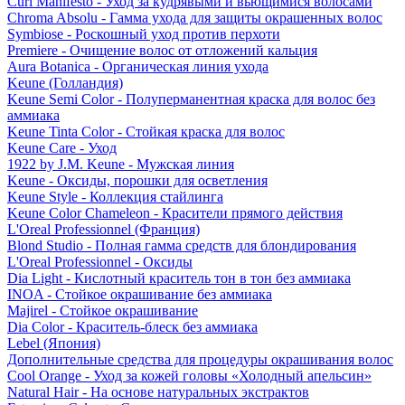
Curl Manifesto - Уход за кудрявыми и вьющимися волосами
Chroma Absolu - Гамма ухода для защиты окрашенных волос
Symbiose - Роскошный уход против перхоти
Premiere - Очищение волос от отложений кальция
Aura Botanica - Органическая линия ухода
Keune (Голландия)
Keune Semi Color - Полуперманентная краска для волос без
аммиака
Keune Tinta Color - Стойкая краска для волос
Keune Care - Уход
1922 by J.M. Keune - Мужская линия
Keune - Оксиды, порошки для осветления
Keune Style - Коллекция стайлинга
Keune Color Chameleon - Красители прямого действия
L'Oreal Professionnel (Франция)
Blond Studio - Полная гамма средств для блондирования
L'Oreal Professionnel - Оксиды
Dia Light - Кислотный краситель тон в тон без аммиака
INOA - Стойкое окрашивание без аммиака
Majirel - Стойкое окрашивание
Dia Color - Краситель-блеск без аммиака
Lebel (Япония)
Дополнительные средства для процедуры окрашивания волос
Cool Orange - Уход за кожей головы «Холодный апельсин»
Natural Hair - На основе натуральных экстрактов