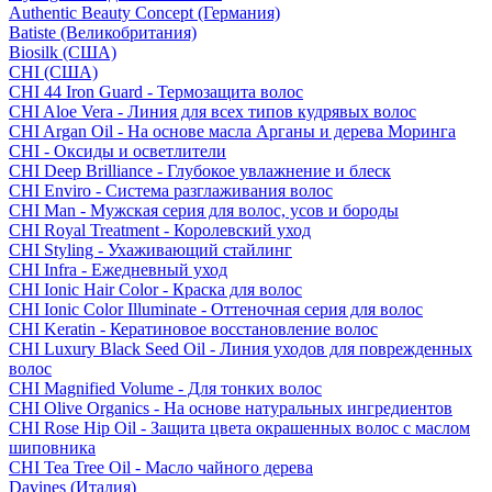
Authentic Beauty Concept (Германия)
Batiste (Великобритания)
Biosilk (США)
CHI (США)
CHI 44 Iron Guard - Термозащита волос
CHI Aloe Vera - Линия для всех типов кудрявых волос
CHI Argan Oil - На основе масла Арганы и дерева Моринга
CHI - Оксиды и осветлители
CHI Deep Brilliance - Глубокое увлажнение и блеск
CHI Enviro - Система разглаживания волос
CHI Man - Мужская серия для волос, усов и бороды
CHI Royal Treatment - Королевский уход
CHI Styling - Ухаживающий стайлинг
CHI Infra - Ежедневный уход
CHI Ionic Hair Color - Краска для волос
CHI Ionic Color Illuminate - Оттеночная серия для волос
CHI Keratin - Кератиновое восстановление волос
CHI Luxury Black Seed Oil - Линия уходов для поврежденных
волос
CHI Magnified Volume - Для тонких волос
CHI Olive Organics - На основе натуральных ингредиентов
CHI Rose Hip Oil - Защита цвета окрашенных волос с маслом
шиповника
CHI Tea Tree Oil - Масло чайного дерева
Davines (Италия)