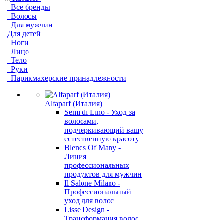
Все бренды
Волосы
Для мужчин
Для детей
Ноги
Лицо
Тело
Руки
Парикмахерские принадлежности
Alfaparf (Италия)
Semi di Lino - Уход за
волосами,
подчеркивающий вашу
естественную красоту
Blends Of Many -
Линия
профессиональных
продуктов для мужчин
Il Salone Milano -
Профессиональный
уход для волос
Lisse Design -
Трансформация волос