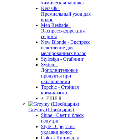
химическая завивка
Kerasilk -
Премиальный уход для
волос
Men Reshade -
Экспресс-коррекция
седины
New Blonde - Экспресс
осветление для
мелированных волос
Stylesign - Стайлинг
System -
Дополнительные
продукты при
окрашивании
Topchic - Стойкая
крем-краска
+ ЕЩЕ 8
Greymy (Швейцария)
Shine - Свет и блеск
изнутри
Style - Средства
укладки волос
Color - Линия для