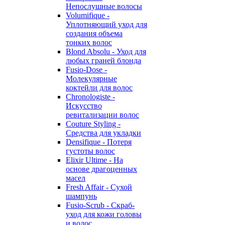
Непослушные волосы
Volumifique -
Уплотняющий уход для
создания объема
тонких волос
Blond Absolu - Уход для
любых граней блонда
Fusio-Dose -
Молекулярные
коктейли для волос
Chronologiste -
Искусство
ревитализации волос
Couture Styling -
Средства для укладки
Densifique - Потеря
густоты волос
Elixir Ultime - На
основе драгоценных
масел
Fresh Affair - Сухой
шампунь
Fusio-Scrub - Скраб-
уход для кожи головы
и волос