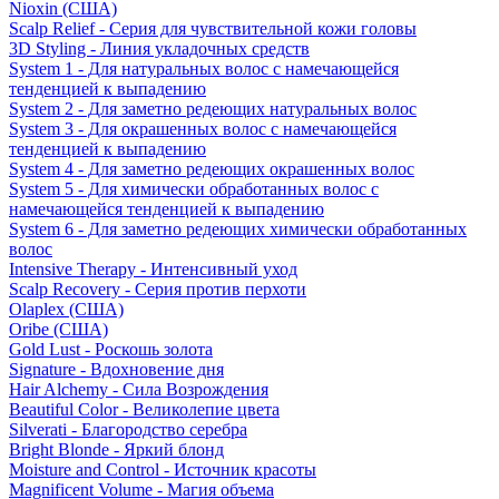
Nioxin (США)
Scalp Relief - Серия для чувствительной кожи головы
3D Styling - Линия укладочных средств
System 1 - Для натуральных волос с намечающейся
тенденцией к выпадению
System 2 - Для заметно редеющих натуральных волос
System 3 - Для окрашенных волос с намечающейся
тенденцией к выпадению
System 4 - Для заметно редеющих окрашенных волос
System 5 - Для химически обработанных волос с
намечающейся тенденцией к выпадению
System 6 - Для заметно редеющих химически обработанных
волос
Intensive Therapy - Интенсивный уход
Scalp Recovery - Серия против перхоти
Olaplex (США)
Oribe (США)
Gold Lust - Роскошь золота
Signature - Вдохновение дня
Hair Alchemy - Сила Возрождения
Beautiful Color - Великолепие цвета
Silverati - Благородство серебра
Bright Blonde - Яркий блонд
Moisture and Control - Источник красоты
Magnificent Volume - Магия объема