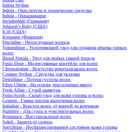
Indola Styling
Indola - Окислители и технические средства
Indola - Окрашивание
Invisibobble (Германия)
Johnson’s Baby (США)
K18 (США)
Kerastase (Франция)
Discipline - Непослушные волосы
Volumifique - Уплотняющий уход для создания объема тонких
волос
Blond Absolu - Уход для любых граней блонда
Fusio-Dose - Молекулярные коктейли для волос
Chronologiste - Искусство ревитализации волос
Couture Styling - Средства для укладки
Densifique - Потеря густоты волос
Elixir Ultime - На основе драгоценных масел
Fresh Affair - Сухой шампунь
Fusio-Scrub - Скраб-уход для кожи головы и волос
Genesis - Гамма против выпадения волос
Initialiste - Красота волос от корней до кончиков
Nutritive - Для сухих и чувствительных волос
Resistance - Восстановление волос
Soleil - Защита от солнца
Specifique - Несбалансированное состояние кожи головы