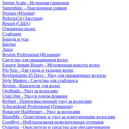
Serene Scalp - Истинная гармония
Supershine - Драгоценное сияние
Proraso (Италия)
RefectoCil (Австрия)
Reuzel (США)
Очищение волос
Стайлинг
Борода и усы
Бритье
Лицо
Revlon Professional (Испания)
Средства для окрашивания волос
Equave Instant Beauty - Мгновенная красота волос
Pro You - Для ухода и укладки волос
Revlonissimo 45 Days - Уход для окрашенных волосы
Style Masters - Средства для стайлинга
Revlon - Красители для волос
Orofluido - Уход за волосами
Uniq One - Уход в одном флаконе
ReStart - Переосмысленный уход за волосами
Schwarzkopf Professional (Германия)
Bonacure Hairtherapy - Уход за волосами
BlondMe - Осветление и уход за осветленными волосами
Goodbye - Нейтрализация нежелательных оттенков
Oxigenta - Окислители и средства для обесцвечивания