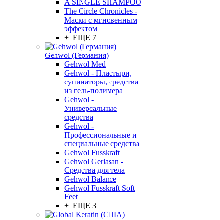
A SINGLE SHAMPOO
The Circle Chronicles -
Маски с мгновенным
эффектом
+ ЕЩЕ 7
Gehwol (Германия)
Gehwol Med
Gehwol - Пластыри,
супинаторы, средства
из гель-полимера
Gehwol -
Универсальные
средства
Gehwol -
Профессиональные и
специальные средства
Gehwol Fusskraft
Gehwol Gerlasan -
Средства для тела
Gehwol Balance
Gehwol Fusskraft Soft
Feet
+ ЕЩЕ 3