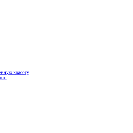
венную красоту
чин