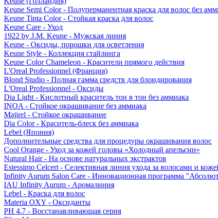
Keune (Голландия)
Keune Semi Color - Полуперманентная краска для волос без амм
Keune Tinta Color - Стойкая краска для волос
Keune Care - Уход
1922 by J.M. Keune - Мужская линия
Keune - Оксиды, порошки для осветления
Keune Style - Коллекция стайлинга
Keune Color Chameleon - Красители прямого действия
L'Oreal Professionnel (Франция)
Blond Studio - Полная гамма средств для блондирования
L'Oreal Professionnel - Оксиды
Dia Light - Кислотный краситель тон в тон без аммиака
INOA - Стойкое окрашивание без аммиака
Majirel - Стойкое окрашивание
Dia Color - Краситель-блеск без аммиака
Lebel (Япония)
Дополнительные средства для процедуры окрашивания волос
Cool Orange - Уход за кожей головы «Холодный апельсин»
Natural Hair - На основе натуральных экстрактов
Estessimo Celcert - Селективная линия ухода за волосами и кож
Infinity Aurum Salon Care - Инновационная программа "Абсолют
IAU Infinity Aurum - Аромалиния
Lebel - Краска для волос
Materia OXY - Оксиданты
PH 4.7 - Восстанавливающая серия