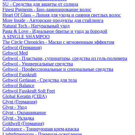
SU - Средства для защиты от солнца
Finest Pigments - Био-ламинирование волос
Heart Of Glass – Линия для ухода и сияния светлых волос
More Inside - Авторские продукты для стайлинга
Natural Tech - Натуральный уход
Pasta & Love - Идеальное бритье и уход за бородой
A SINGLE SHAMPOO
The Circle Chronicles - Маски с мгновенным эффектом
Gehwol (Германия)
Gehwol Med
Gehwol - Пластыри, супинаторы, средства из гель-полимера
Gehwol - Универсальные средства
Gehwol - Профессиональные и специальные средства
Gehwol Fusskraft
Gehwol Gerlasan - Средства для тела
Gehwol Balance
Gehwol Fusskraft Soft Feet
Global Keratin (США)
Glynt (Германия)
Glynt - Уход
Glynt - Окрашивание
Glynt - Укладка
Goldwell (Германия)
Colorance - Тонирующая крем-краска
Lightdimensions - Премиум-осветление