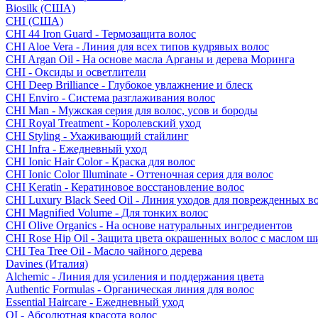
Biosilk (США)
CHI (США)
CHI 44 Iron Guard - Термозащита волос
CHI Aloe Vera - Линия для всех типов кудрявых волос
CHI Argan Oil - На основе масла Арганы и дерева Моринга
CHI - Оксиды и осветлители
CHI Deep Brilliance - Глубокое увлажнение и блеск
CHI Enviro - Система разглаживания волос
CHI Man - Мужская серия для волос, усов и бороды
CHI Royal Treatment - Королевский уход
CHI Styling - Ухаживающий стайлинг
CHI Infra - Ежедневный уход
CHI Ionic Hair Color - Краска для волос
CHI Ionic Color Illuminate - Оттеночная серия для волос
CHI Keratin - Кератиновое восстановление волос
CHI Luxury Black Seed Oil - Линия уходов для поврежденных в
CHI Magnified Volume - Для тонких волос
CHI Olive Organics - На основе натуральных ингредиентов
CHI Rose Hip Oil - Защита цвета окрашенных волос с маслом 
CHI Tea Tree Oil - Масло чайного дерева
Davines (Италия)
Alchemic - Линия для усиления и поддержания цвета
Authentic Formulas - Органическая линия для волос
Essential Haircare - Eжедневный уход
OI - Абсолютная красота волос