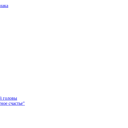
иака
ей головы
ное счастье"