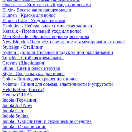
Dualsenses - Комплексный уход за волосами
Elixir - Восстанавливающее масло
Elumen - Краска для волос
Elumen Care - Уход за волосами
Evolution - Нейтральная химическая завивка
Kerasilk - Премиальный уход для волос
Men Reshade - Экспресс-коррекция седины
New Blonde - Экспресс осветление для мелированных волос
Stylesign - Стайлинг
System - Дополнительные продукты при окрашивании
Topchic - Стойкая крем-краска
Greymy (Швейцария)
Shine - Свет и блеск изнутри
Style - Средства укладки волос
Color - Линия для окрашенных волос
Volume - Линия для объема, эластичности и упругости
Help Is Here (Россия)
Hempz (США)
Indola (Германия)
Indola Act Now
Indola Care
Indola Styling
Indola - Окислители и технические средства
Indola - Окрашивание
Invisibobble (Германия)