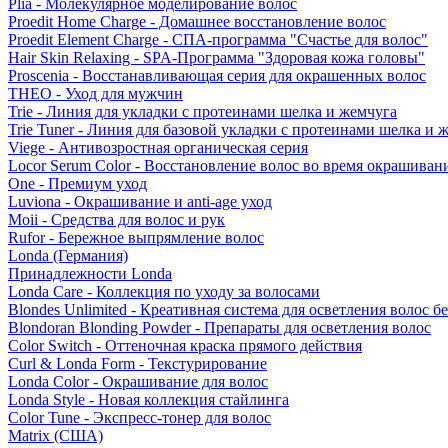
Plia - Молекулярное моделирование волос
Proedit Home Charge - Домашнее восстановление волос
Proedit Element Charge - СПА-программа "Счастье для волос"
Hair Skin Relaxing - SPA-Программа "Здоровая кожа головы"
Proscenia - Восстанавливающая серия для окрашенных волос
THEO - Уход для мужчин
Trie - Линия для укладки с протеинами шелка и жемчуга
Trie Tuner - Линия для базовой укладки с протеинами шелка и 
Viege - Антивозростная органическая серия
Locor Serum Color - Восстановление волос во время окрашиван
One - Премиум уход
Luviona - Окрашивание и anti-age уход
Moii - Средства для волос и рук
Rufor - Бережное выпрямление волос
Londa (Германия)
Принадлежности Londa
Londa Care - Коллекция по уходу за волосами
Blondes Unlimited - Креативная система для осветления волос б
Blondoran Blonding Powder - Препараты для осветления волос
Color Switch - Оттеночная краска прямого действия
Curl & Londa Form - Текстурирование
Londa Color - Окрашивание для волос
Londa Style - Новая коллекция стайлинга
Color Tune - Экспресс-тонер для волос
Matrix (США)