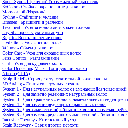
Super Sync - Щелочной безаммиачный краситель
SoColor - Стойкое окрашивание для волос
Moroccanoil (Израиль)
Styling - Стайлинг и укладка
Brushes - Брашинги и расчески
Treatment - Уход за волосами и кожей головы
Dry Shampoo - Сухие шампуни
Repair - Восстановление волос
Hydration - Увлажнение волос
Volume - Объем для волос
Color Care - Уход для окрашенных волос
Frizz Control - Разглаживание
Curl - Уход для кудрявых волос
Color Depositing Mask - Тонирующие маски
Nioxin (США)
Scalp Relief - Серия для чувствительной кожи головы
3D Styling - Линия укладочных средств
System 1 - Для натуральных волос с намечающейся тенденцией
System 2 - Для заметно редеющих натуральных волос
System 3 - Для окрашенных волос с намечающейся тенденцией
System 4 - Для заметно редеющих окрашенных волос
System 5 - Для химически обработанных волос с намечающейс
System 6 - Для заметно редеющих химически обработанных вол
Intensive Therapy - Интенсивный уход
Scalp Recovery - Серия против перхоти