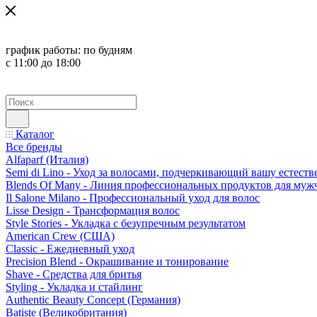
график работы:
по будням
с 11:00 до 18:00
Каталог
Все бренды
Alfaparf (Италия)
Semi di Lino - Уход за волосами, подчеркивающий вашу естест
Blends Of Many - Линия профессиональных продуктов для муж
Il Salone Milano - Профессиональный уход для волос
Lisse Design - Трансформация волос
Style Stories - Укладка с безупречным результатом
American Crew (США)
Classic - Ежедневный уход
Precision Blend - Окрашивание и тонирование
Shave - Средства для бритья
Styling - Укладка и стайлинг
Authentic Beauty Concept (Германия)
Batiste (Великобритания)