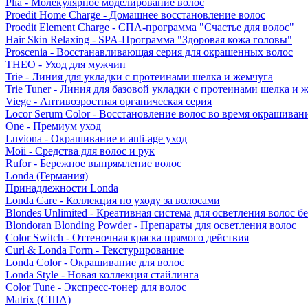
Plia - Молекулярное моделирование волос
Proedit Home Charge - Домашнее восстановление волос
Proedit Element Charge - СПА-программа "Счастье для волос"
Hair Skin Relaxing - SPA-Программа "Здоровая кожа головы"
Proscenia - Восстанавливающая серия для окрашенных волос
THEO - Уход для мужчин
Trie - Линия для укладки с протеинами шелка и жемчуга
Trie Tuner - Линия для базовой укладки с протеинами шелка и 
Viege - Антивозростная органическая серия
Locor Serum Color - Восстановление волос во время окрашиван
One - Премиум уход
Luviona - Окрашивание и anti-age уход
Moii - Средства для волос и рук
Rufor - Бережное выпрямление волос
Londa (Германия)
Принадлежности Londa
Londa Care - Коллекция по уходу за волосами
Blondes Unlimited - Креативная система для осветления волос б
Blondoran Blonding Powder - Препараты для осветления волос
Color Switch - Оттеночная краска прямого действия
Curl & Londa Form - Текстурирование
Londa Color - Окрашивание для волос
Londa Style - Новая коллекция стайлинга
Color Tune - Экспресс-тонер для волос
Matrix (США)