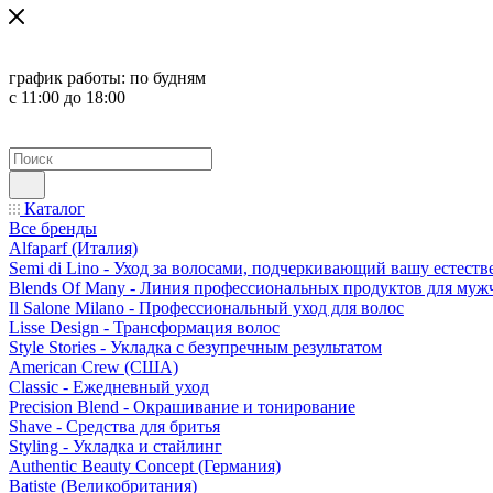
график работы:
по будням
с 11:00 до 18:00
Каталог
Все бренды
Alfaparf (Италия)
Semi di Lino - Уход за волосами, подчеркивающий вашу естест
Blends Of Many - Линия профессиональных продуктов для муж
Il Salone Milano - Профессиональный уход для волос
Lisse Design - Трансформация волос
Style Stories - Укладка с безупречным результатом
American Crew (США)
Classic - Ежедневный уход
Precision Blend - Окрашивание и тонирование
Shave - Средства для бритья
Styling - Укладка и стайлинг
Authentic Beauty Concept (Германия)
Batiste (Великобритания)