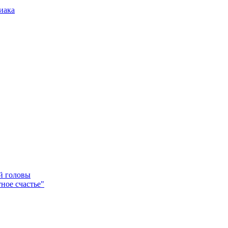
иака
ей головы
ное счастье"