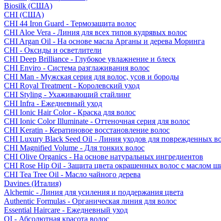
Biosilk (США)
CHI (США)
CHI 44 Iron Guard - Термозащита волос
CHI Aloe Vera - Линия для всех типов кудрявых волос
CHI Argan Oil - На основе масла Арганы и дерева Моринга
CHI - Оксиды и осветлители
CHI Deep Brilliance - Глубокое увлажнение и блеск
CHI Enviro - Система разглаживания волос
CHI Man - Мужская серия для волос, усов и бороды
CHI Royal Treatment - Королевский уход
CHI Styling - Ухаживающий стайлинг
CHI Infra - Ежедневный уход
CHI Ionic Hair Color - Краска для волос
CHI Ionic Color Illuminate - Оттеночная серия для волос
CHI Keratin - Кератиновое восстановление волос
CHI Luxury Black Seed Oil - Линия уходов для поврежденных в
CHI Magnified Volume - Для тонких волос
CHI Olive Organics - На основе натуральных ингредиентов
CHI Rose Hip Oil - Защита цвета окрашенных волос с маслом 
CHI Tea Tree Oil - Масло чайного дерева
Davines (Италия)
Alchemic - Линия для усиления и поддержания цвета
Authentic Formulas - Органическая линия для волос
Essential Haircare - Eжедневный уход
OI - Абсолютная красота волос