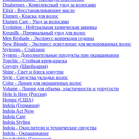
Dualsenses - Комплексный уход за волосами
Elixir - Восстанавливающее масло
Elumen - Краска для волос
Elumen Care - Уход за волосами
Evolution - Нейтральная химическая завивка
Kerasilk - Премиальный уход для волос
Men Reshade - Экспресс-коррекция седины
New Blonde - Экспресс осветление для мелированных волос
Stylesign - Стайлинг
System - Дополнительные продукты при окрашивании
Topchic - Стойкая крем-краска
Greymy (Швейцария)
Shine - Свет и блеск изнутри
Style - Средства укладки волос
Color - Линия для окрашенных волос
Volume - Линия для объема, эластичности и упругости
Help Is Here (Россия)
Hempz (США)
Indola (Германия)
Indola Act Now
Indola Care
Indola Styling
Indola - Окислители и технические средства
Indola - Окрашивание
Invisibobble (Германия)