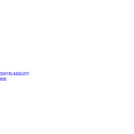
венную красоту
чин