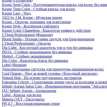
Keune (Голландия)
Keune Semi Color - Полуперманентная краска для волос без амм
Keune Tinta Color - Стойкая краска для волос
Keune Care - Уход
1922 by J.M. Keune - Мужская линия
Keune - Оксиды, порошки для осветления
Keune Style - Коллекция стайлинга
Keune Color Chameleon - Красители прямого действия
L'Oreal Professionnel (Франция)
Blond Studio - Полная гамма средств для блондирования
L'Oreal Professionnel - Оксиды
Dia Light - Кислотный краситель тон в тон без аммиака
INOA - Стойкое окрашивание без аммиака
Majirel - Стойкое окрашивание
Dia Color - Краситель-блеск без аммиака
Lebel (Япония)
Дополнительные средства для процедуры окрашивания волос
Cool Orange - Уход за кожей головы «Холодный апельсин»
Natural Hair - На основе натуральных экстрактов
Estessimo Celcert - Селективная линия ухода за волосами и кож
Infinity Aurum Salon Care - Инновационная программа "Абсолют
IAU Infinity Aurum - Аромалиния
Lebel - Краска для волос
Materia OXY - Оксиданты
PH 4.7 - Восстанавливающая серия