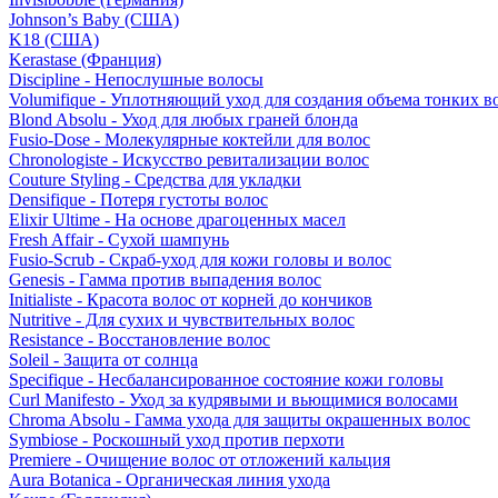
Johnson’s Baby (США)
K18 (США)
Kerastase (Франция)
Discipline - Непослушные волосы
Volumifique - Уплотняющий уход для создания объема тонких в
Blond Absolu - Уход для любых граней блонда
Fusio-Dose - Молекулярные коктейли для волос
Chronologiste - Искусство ревитализации волос
Couture Styling - Средства для укладки
Densifique - Потеря густоты волос
Elixir Ultime - На основе драгоценных масел
Fresh Affair - Сухой шампунь
Fusio-Scrub - Скраб-уход для кожи головы и волос
Genesis - Гамма против выпадения волос
Initialiste - Красота волос от корней до кончиков
Nutritive - Для сухих и чувствительных волос
Resistance - Восстановление волос
Soleil - Защита от солнца
Specifique - Несбалансированное состояние кожи головы
Curl Manifesto - Уход за кудрявыми и вьющимися волосами
Chroma Absolu - Гамма ухода для защиты окрашенных волос
Symbiose - Роскошный уход против перхоти
Premiere - Очищение волос от отложений кальция
Aura Botanica - Органическая линия ухода