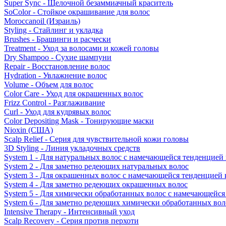
Super Sync - Щелочной безаммиачный краситель
SoColor - Стойкое окрашивание для волос
Moroccanoil (Израиль)
Styling - Стайлинг и укладка
Brushes - Брашинги и расчески
Treatment - Уход за волосами и кожей головы
Dry Shampoo - Сухие шампуни
Repair - Восстановление волос
Hydration - Увлажнение волос
Volume - Объем для волос
Color Care - Уход для окрашенных волос
Frizz Control - Разглаживание
Curl - Уход для кудрявых волос
Color Depositing Mask - Тонирующие маски
Nioxin (США)
Scalp Relief - Серия для чувствительной кожи головы
3D Styling - Линия укладочных средств
System 1 - Для натуральных волос с намечающейся тенденцией
System 2 - Для заметно редеющих натуральных волос
System 3 - Для окрашенных волос с намечающейся тенденцией
System 4 - Для заметно редеющих окрашенных волос
System 5 - Для химически обработанных волос с намечающейс
System 6 - Для заметно редеющих химически обработанных вол
Intensive Therapy - Интенсивный уход
Scalp Recovery - Серия против перхоти