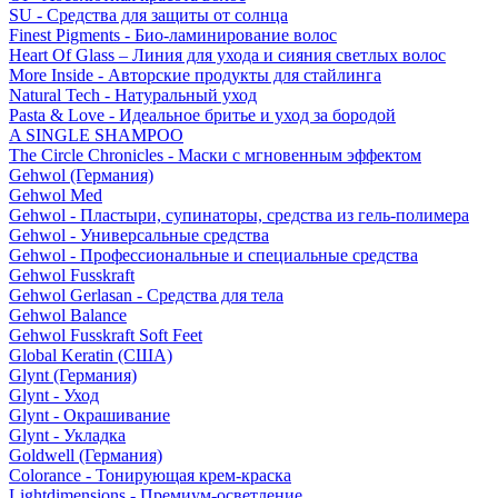
SU - Средства для защиты от солнца
Finest Pigments - Био-ламинирование волос
Heart Of Glass – Линия для ухода и сияния светлых волос
More Inside - Авторские продукты для стайлинга
Natural Tech - Натуральный уход
Pasta & Love - Идеальное бритье и уход за бородой
A SINGLE SHAMPOO
The Circle Chronicles - Маски с мгновенным эффектом
Gehwol (Германия)
Gehwol Med
Gehwol - Пластыри, супинаторы, средства из гель-полимера
Gehwol - Универсальные средства
Gehwol - Профессиональные и специальные средства
Gehwol Fusskraft
Gehwol Gerlasan - Средства для тела
Gehwol Balance
Gehwol Fusskraft Soft Feet
Global Keratin (США)
Glynt (Германия)
Glynt - Уход
Glynt - Окрашивание
Glynt - Укладка
Goldwell (Германия)
Colorance - Тонирующая крем-краска
Lightdimensions - Премиум-осветление