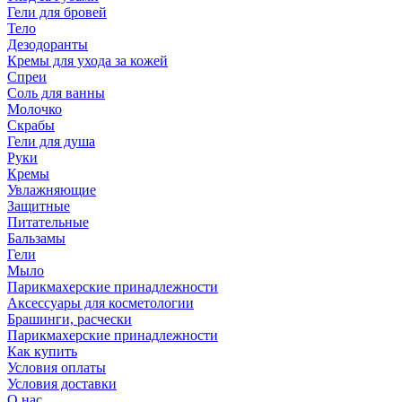
Гели для бровей
Тело
Дезодоранты
Кремы для ухода за кожей
Спреи
Соль для ванны
Молочко
Скрабы
Гели для душа
Руки
Кремы
Увлажняющие
Защитные
Питательные
Бальзамы
Гели
Мыло
Парикмахерские принадлежности
Аксессуары для косметологии
Брашинги, расчески
Парикмахерские принадлежности
Как купить
Условия оплаты
Условия доставки
О нас