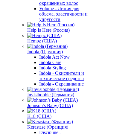
окрашенных волос
Volume - Линия для
объема, эластичности и
упругости
Help Is Here (Россия)
Hempz (США)
Indola (Германия)
Indola Act Now
Indola Care
Indola Styling
Indola - Окислители и
технические средства
Indola - Окрашивание
Invisibobble (Германия)
Johnson’s Baby (США)
K18 (США)
Kerastase (Франция)
Discipline -