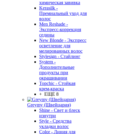
химическая завивка
Kerasilk -
Премиальный уход для
волос
Men Reshade -
Экспресс-коррекция
седины
New Blonde - Экспресс
осветление для
мелированных волос
Stylesign - Стайлинг
System -
Дополнительные
продукты при
окрашивании
Topchic - Стойкая
крем-краска
+ ЕЩЕ 8
Greymy (Швейцария)
Shine - Свет и блеск
изнутри
Style - Средства
укладки волос
Color - Линия для