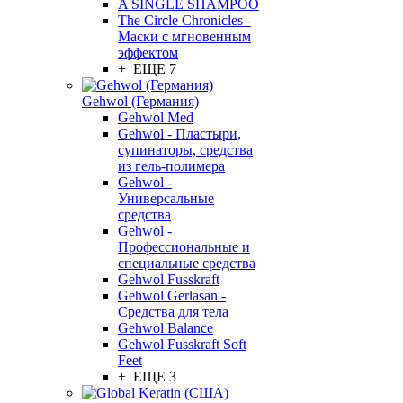
A SINGLE SHAMPOO
The Circle Chronicles -
Маски с мгновенным
эффектом
+ ЕЩЕ 7
Gehwol (Германия)
Gehwol Med
Gehwol - Пластыри,
супинаторы, средства
из гель-полимера
Gehwol -
Универсальные
средства
Gehwol -
Профессиональные и
специальные средства
Gehwol Fusskraft
Gehwol Gerlasan -
Средства для тела
Gehwol Balance
Gehwol Fusskraft Soft
Feet
+ ЕЩЕ 3