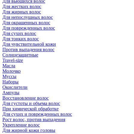
Для вьющихся волос
Для жестких волос
Для жирных волос
Для непослушных волос
Для окрашенных волос
Для поврежденных волос
Для сухих волос
Для тонких волос
Для чувствительной кожи
Против выпадения волос
Солнцезащитные
Travel-size
Масла
Молочко
Муссы
Наборы
Окислители
Ампулы
Восстановление волос
Для густоты и объема волос
При химической обработке
Для сухих и поврежденных волос
Рост волос, против выпадения
Укрепление волос
Для жирной кожи головы