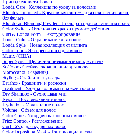
Принадлежности Londa
Londa Care - Коллекция по уходу за волосами
Blondes Unlimited - Креативная система для осветления волос
без фольги
Blondoran Blonding Powder - Препараты для осветления волос
Color Switch - Оттеночная краска прямого действия
Curl & Londa Form - Текстурирование
Londa Color - Окрашивание для волос
Londa Style - Новая коллекция стайлинга
Color Tune - Экспресс-тонер для волос
Matrix (США)
Super Sync - Щелочной безаммиачный краситель
SoColor - Стойкое окрашивание для волос
Moroccanoil (Израиль)
Styling - Стайлинг и укладка
Brushes - Брашинги и расчески
Treatment - Уход за волосами и кожей головы
Dry Shampoo - Сухие шампуни
Repair - Восстановление волос
Hydration - Увлажнение волос
Volume - Объем для волос
Color Care - Уход для окрашенных волос
Frizz Control - Разглаживание
Curl - Уход для кудрявых волос
Color Depositing Mask - Тонирующие маски