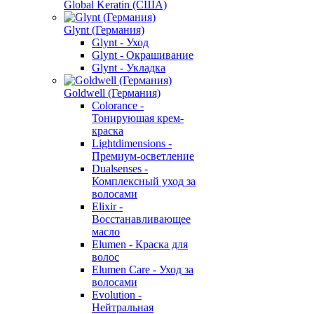
Global Keratin (США)
Glynt (Германия)
Glynt - Уход
Glynt - Окрашивание
Glynt - Укладка
Goldwell (Германия)
Colorance -
Тонирующая крем-
краска
Lightdimensions -
Премиум-осветление
Dualsenses -
Комплексный уход за
волосами
Elixir -
Восстанавливающее
масло
Elumen - Краска для
волос
Elumen Care - Уход за
волосами
Evolution -
Нейтральная