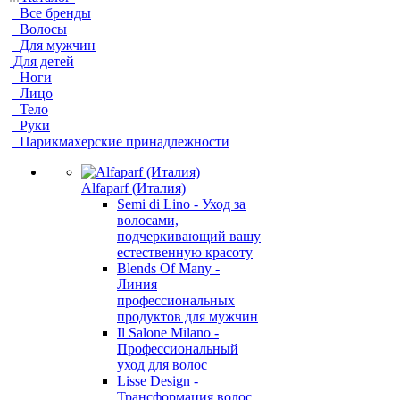
Все бренды
Волосы
Для мужчин
Для детей
Ноги
Лицо
Тело
Руки
Парикмахерские принадлежности
Alfaparf (Италия)
Semi di Lino - Уход за
волосами,
подчеркивающий вашу
естественную красоту
Blends Of Many -
Линия
профессиональных
продуктов для мужчин
Il Salone Milano -
Профессиональный
уход для волос
Lisse Design -
Трансформация волос