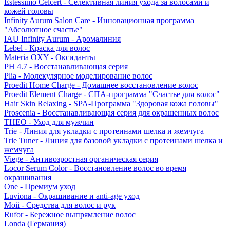
Estessimo Celcert - Селективная линия ухода за волосами и
кожей головы
Infinity Aurum Salon Care - Инновационная программа
"Абсолютное счастье"
IAU Infinity Aurum - Аромалиния
Lebel - Краска для волос
Materia OXY - Оксиданты
PH 4.7 - Восстанавливающая серия
Plia - Молекулярное моделирование волос
Proedit Home Charge - Домашнее восстановление волос
Proedit Element Charge - СПА-программа "Счастье для волос"
Hair Skin Relaxing - SPA-Программа "Здоровая кожа головы"
Proscenia - Восстанавливающая серия для окрашенных волос
THEO - Уход для мужчин
Trie - Линия для укладки с протеинами шелка и жемчуга
Trie Tuner - Линия для базовой укладки с протеинами шелка и
жемчуга
Viege - Антивозростная органическая серия
Locor Serum Color - Восстановление волос во время
окрашивания
One - Премиум уход
Luviona - Окрашивание и anti-age уход
Moii - Средства для волос и рук
Rufor - Бережное выпрямление волос
Londa (Германия)