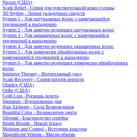
Nioxin (США)
Scalp Relief - Серия для чувствительной кожи головы
3D Styling - Линия укладочных средств
System 1 - Для натуральных волос с намечающейся
тенденцией к выпадению
System 2 - Для заметно редеющих натуральных волос
System 3 - Для окрашенных волос с намечающейся
тенденцией к выпадению
System 4 - Для заметно редеющих окрашенных волос
System 5 - Для химически обработанных волос с
намечающейся тенденцией к выпадению
System 6 - Для заметно редеющих химически обработанных
волос
Intensive Therapy - Интенсивный уход
Scalp Recovery - Серия против перхоти
Olaplex (США)
Oribe (США)
Gold Lust - Роскошь золота
Signature - Вдохновение дня
Hair Alchemy - Сила Возрождения
Beautiful Color - Великолепие цвета
Silverati - Благородство серебра
Bright Blonde - Яркий блонд
Moisture and Control - Источник красоты
Magnificent Volume - Магия объема