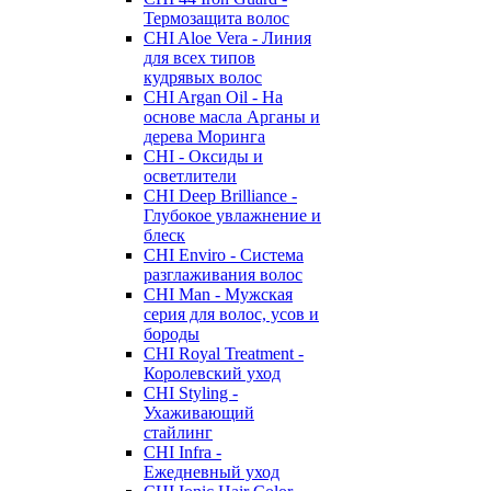
Термозащита волос
CHI Aloe Vera - Линия
для всех типов
кудрявых волос
CHI Argan Oil - На
основе масла Арганы и
дерева Моринга
CHI - Оксиды и
осветлители
CHI Deep Brilliance -
Глубокое увлажнение и
блеск
CHI Enviro - Система
разглаживания волос
CHI Man - Мужская
серия для волос, усов и
бороды
CHI Royal Treatment -
Королевский уход
CHI Styling -
Ухаживающий
стайлинг
CHI Infra -
Ежедневный уход