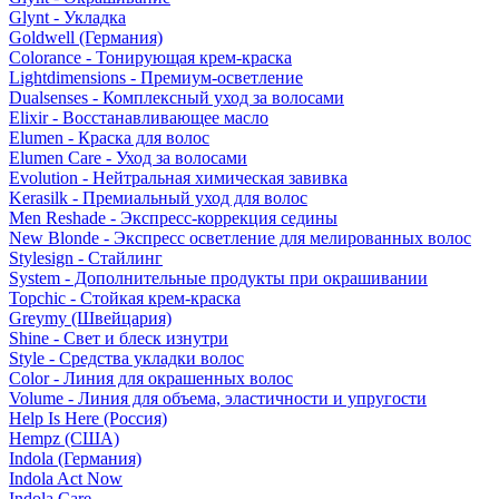
Glynt - Укладка
Goldwell (Германия)
Colorance - Тонирующая крем-краска
Lightdimensions - Премиум-осветление
Dualsenses - Комплексный уход за волосами
Elixir - Восстанавливающее масло
Elumen - Краска для волос
Elumen Care - Уход за волосами
Evolution - Нейтральная химическая завивка
Kerasilk - Премиальный уход для волос
Men Reshade - Экспресс-коррекция седины
New Blonde - Экспресс осветление для мелированных волос
Stylesign - Стайлинг
System - Дополнительные продукты при окрашивании
Topchic - Стойкая крем-краска
Greymy (Швейцария)
Shine - Свет и блеск изнутри
Style - Средства укладки волос
Color - Линия для окрашенных волос
Volume - Линия для объема, эластичности и упругости
Help Is Here (Россия)
Hempz (США)
Indola (Германия)
Indola Act Now
Indola Care