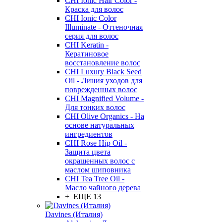
CHI Ionic Hair Color -
Краска для волос
CHI Ionic Color
Illuminate - Оттеночная
серия для волос
CHI Keratin -
Кератиновое
восстановление волос
CHI Luxury Black Seed
Oil - Линия уходов для
поврежденных волос
CHI Magnified Volume -
Для тонких волос
CHI Olive Organics - На
основе натуральных
ингредиентов
CHI Rose Hip Oil -
Защита цвета
окрашенных волос с
маслом шиповника
CHI Tea Tree Oil -
Масло чайного дерева
+ ЕЩЕ 13
Davines (Италия)