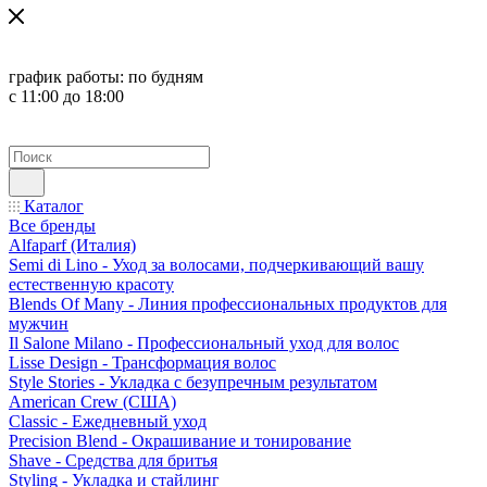
график работы:
по будням
с 11:00 до 18:00
Каталог
Все бренды
Alfaparf (Италия)
Semi di Lino - Уход за волосами, подчеркивающий вашу
естественную красоту
Blends Of Many - Линия профессиональных продуктов для
мужчин
Il Salone Milano - Профессиональный уход для волос
Lisse Design - Трансформация волос
Style Stories - Укладка с безупречным результатом
American Crew (США)
Classic - Ежедневный уход
Precision Blend - Окрашивание и тонирование
Shave - Средства для бритья
Styling - Укладка и стайлинг