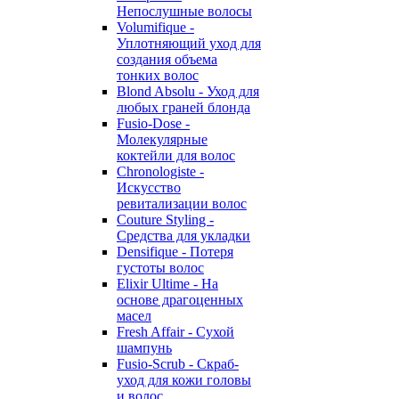
Непослушные волосы
Volumifique -
Уплотняющий уход для
создания объема
тонких волос
Blond Absolu - Уход для
любых граней блонда
Fusio-Dose -
Молекулярные
коктейли для волос
Chronologiste -
Искусство
ревитализации волос
Couture Styling -
Средства для укладки
Densifique - Потеря
густоты волос
Elixir Ultime - На
основе драгоценных
масел
Fresh Affair - Сухой
шампунь
Fusio-Scrub - Скраб-
уход для кожи головы
и волос