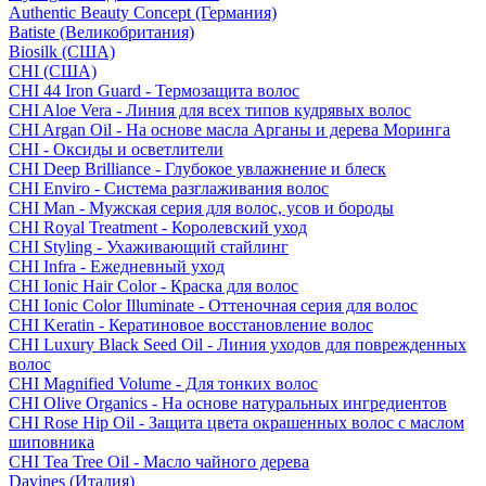
Authentic Beauty Concept (Германия)
Batiste (Великобритания)
Biosilk (США)
CHI (США)
CHI 44 Iron Guard - Термозащита волос
CHI Aloe Vera - Линия для всех типов кудрявых волос
CHI Argan Oil - На основе масла Арганы и дерева Моринга
CHI - Оксиды и осветлители
CHI Deep Brilliance - Глубокое увлажнение и блеск
CHI Enviro - Система разглаживания волос
CHI Man - Мужская серия для волос, усов и бороды
CHI Royal Treatment - Королевский уход
CHI Styling - Ухаживающий стайлинг
CHI Infra - Ежедневный уход
CHI Ionic Hair Color - Краска для волос
CHI Ionic Color Illuminate - Оттеночная серия для волос
CHI Keratin - Кератиновое восстановление волос
CHI Luxury Black Seed Oil - Линия уходов для поврежденных
волос
CHI Magnified Volume - Для тонких волос
CHI Olive Organics - На основе натуральных ингредиентов
CHI Rose Hip Oil - Защита цвета окрашенных волос с маслом
шиповника
CHI Tea Tree Oil - Масло чайного дерева
Davines (Италия)