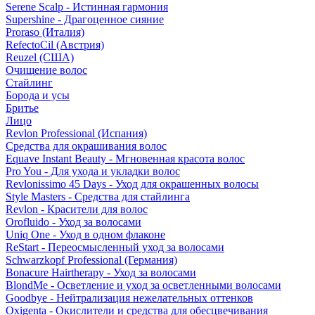
Serene Scalp - Истинная гармония
Supershine - Драгоценное сияние
Proraso (Италия)
RefectoCil (Австрия)
Reuzel (США)
Очищение волос
Стайлинг
Борода и усы
Бритье
Лицо
Revlon Professional (Испания)
Средства для окрашивания волос
Equave Instant Beauty - Мгновенная красота волос
Pro You - Для ухода и укладки волос
Revlonissimo 45 Days - Уход для окрашенных волосы
Style Masters - Средства для стайлинга
Revlon - Красители для волос
Orofluido - Уход за волосами
Uniq One - Уход в одном флаконе
ReStart - Переосмысленный уход за волосами
Schwarzkopf Professional (Германия)
Bonacure Hairtherapy - Уход за волосами
BlondMe - Осветление и уход за осветленными волосами
Goodbye - Нейтрализация нежелательных оттенков
Oxigenta - Окислители и средства для обесцвечивания