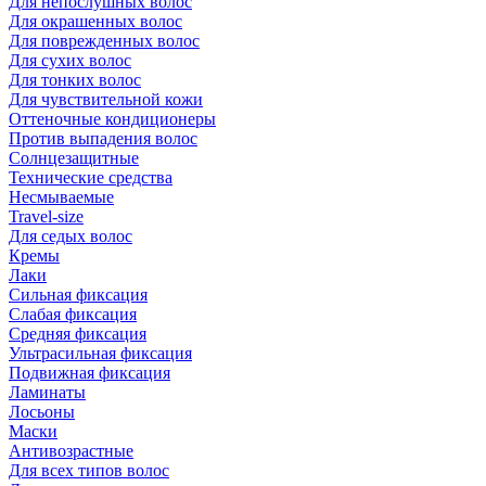
Для непослушных волос
Для окрашенных волос
Для поврежденных волос
Для сухих волос
Для тонких волос
Для чувствительной кожи
Оттеночные кондиционеры
Против выпадения волос
Солнцезащитные
Технические средства
Несмываемые
Travel-size
Для седых волос
Кремы
Лаки
Сильная фиксация
Слабая фиксация
Средняя фиксация
Ультрасильная фиксация
Подвижная фиксация
Ламинаты
Лосьоны
Маски
Антивозрастные
Для всех типов волос