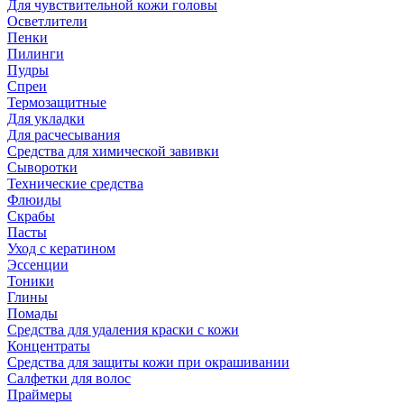
Для чувствительной кожи головы
Осветлители
Пенки
Пилинги
Пудры
Спреи
Термозащитные
Для укладки
Для расчесывания
Средства для химической завивки
Сыворотки
Технические средства
Флюиды
Скрабы
Пасты
Уход с кератином
Эссенции
Тоники
Глины
Помады
Средства для удаления краски с кожи
Концентраты
Средства для защиты кожи при окрашивании
Салфетки для волос
Праймеры