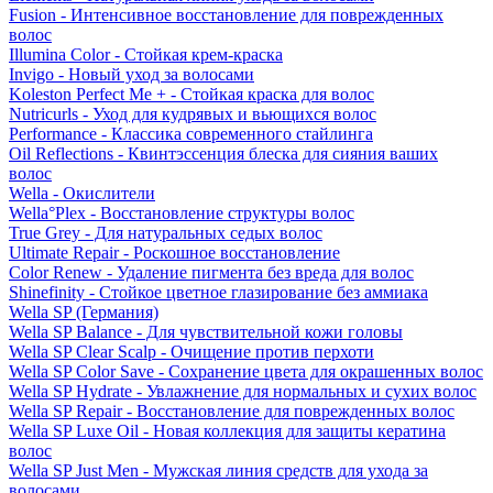
Fusion - Интенсивное восстановление для поврежденных
волос
Illumina Color - Стойкая крем-краска
Invigo - Новый уход за волосами
Koleston Perfect Me + - Стойкая краска для волос
Nutricurls - Уход для кудрявых и вьющихся волос
Performance - Классика современного стайлинга
Oil Reflections - Квинтэссенция блеска для сияния ваших
волос
Wella - Окислители
Wella°Plex - Восстановление структуры волос
True Grey - Для натуральных седых волос
Ultimate Repair - Роскошное восстановление
Color Renew - Удаление пигмента без вреда для волос
Shinefinity - Стойкое цветное глазирование без аммиака
Wella SP (Германия)
Wella SP Balance - Для чувствительной кожи головы
Wella SP Clear Scalp - Очищение против перхоти
Wella SP Color Save - Сохранение цвета для окрашенных волос
Wella SP Hydrate - Увлажнение для нормальных и сухих волос
Wella SP Repair - Восстановление для поврежденных волос
Wella SP Luxe Oil - Новая коллекция для защиты кератина
волос
Wella SP Just Men - Мужская линия средств для ухода за
волосами