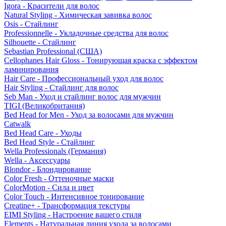
Igora - Красители для волос
Natural Styling - Химическая завивка волос
Osis - Стайлинг
Professionnelle - Укладочные средства для волос
Silhouette - Стайлинг
Sebastian Professional (США)
Cellophanes Hair Gloss - Тонирующая краска с эффектом
ламинирования
Hair Care - Профессиональный уход для волос
Hair Styling - Стайлинг для волос
Seb Man - Уход и стайлинг волос для мужчин
TIGI (Великобритания)
Bed Head for Men - Уход за волосами для мужчин
Catwalk
Bed Head Care - Уходы
Bed Head Style - Стайлинг
Wella Professionals (Германия)
Wella - Аксессуары
Blondor - Блондирование
Color Fresh - Оттеночные маски
ColorMotion - Сила и цвет
Color Touch - Интенсивное тонирование
Creatine+ - Трансформация текстуры
EIMI Styling - Настроение вашего стиля
Elements - Натуральная линия ухода за волосами