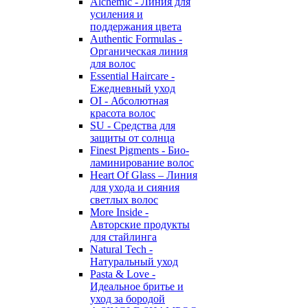
Alchemic - Линия для
усиления и
поддержания цвета
Authentic Formulas -
Органическая линия
для волос
Essential Haircare -
Eжедневный уход
OI - Абсолютная
красота волос
SU - Средства для
защиты от солнца
Finest Pigments - Био-
ламинирование волос
Heart Of Glass – Линия
для ухода и сияния
светлых волос
More Inside -
Авторские продукты
для стайлинга
Natural Tech -
Натуральный уход
Pasta & Love -
Идеальное бритье и
уход за бородой