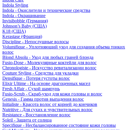
Indola Styling
Indola - Окислители и технические средства
Indola - Окрашивание
Invisibobble (Германия)
Johnson’s Baby (США)
K18 (США)
Kerastase (Франция)
Discipline - Непослушные волосы
Volumifique - Уплотняющий уход для создания объема тонких
волос
Blond Absolu - Уход для любых граней блонда
Fusio-Dose - Молекулярные коктейли для волос
Chronologiste - Искусство ревитализации волос
Couture Styling - Средства для укладки
Densifique - Потеря густоты волос
Elixir Ultime - На основе драгоценных масел
Fresh Affair - Сухой шампунь
Fusio-Scrub - Скраб-уход для кожи головы и волос
Genesis - Гамма против выпадения волос
Initialiste - Красота волос от корней до кончиков
Nutritive - Для сухих и чувствительных волос
Resistance - Восстановление волос
Soleil - Защита от солнца
Specifique - Несбалансированное состояние кожи головы