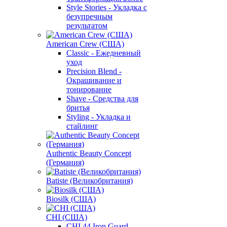
Style Stories - Укладка с
безупречным
результатом
American Crew (США)
Classic - Ежедневный
уход
Precision Blend -
Окрашивание и
тонирование
Shave - Средства для
бритья
Styling - Укладка и
стайлинг
Authentic Beauty Concept
(Германия)
Batiste (Великобритания)
Biosilk (США)
CHI (США)
CHI 44 Iron Guard -