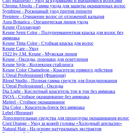
Curl Manifesto - Уход за кудрявыми и вьющимися волосами
Chroma Absolu - Гамма ухода для защиты окрашенных волос
Symbiose - Роскошный уход против перхоти
Premiere - Очищение волос от отложений кальция
Aura Botanica - Органическая линия ухода
Keune (Голландия)
Keune Semi Color - Полуперманентная краска для волос без
аммиака
Keune Tinta Color - Стойкая краска для волос
Keune Care - Уход
1922 by J.M. Keune - Мужская линия
Keune - Оксиды, порошки для осветления
Keune Style - Коллекция стайлинга
Keune Color Chameleon - Красители прямого действия
L'Oreal Professionnel (Франция)
Blond Studio - Полная гамма средств для блондирования
L'Oreal Professionnel - Оксиды
Dia Light - Кислотный краситель тон в тон без аммиака
INOA - Стойкое окрашивание без аммиака
Majirel - Стойкое окрашивание
Dia Color - Краситель-блеск без аммиака
Lebel (Япония)
Дополнительные средства для процедуры окрашивания волос
Cool Orange - Уход за кожей головы «Холодный апельсин»
Natural Hair - На основе натуральных экстрактов