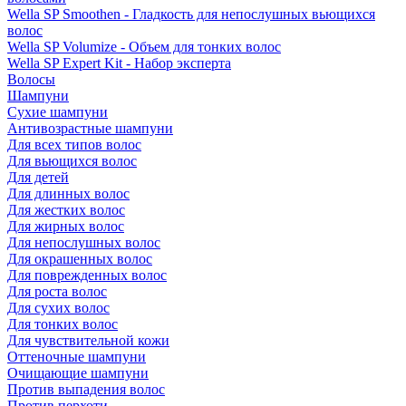
Wella SP Smoothen - Гладкость для непослушных вьющихся
волос
Wella SP Volumize - Объем для тонких волос
Wella SP Expert Kit - Набор эксперта
Волосы
Шампуни
Сухие шампуни
Антивозрастные шампуни
Для всех типов волос
Для вьющихся волос
Для детей
Для длинных волос
Для жестких волос
Для жирных волос
Для непослушных волос
Для окрашенных волос
Для поврежденных волос
Для роста волос
Для сухих волос
Для тонких волос
Для чувствительной кожи
Оттеночные шампуни
Очищающие шампуни
Против выпадения волос
Против перхоти