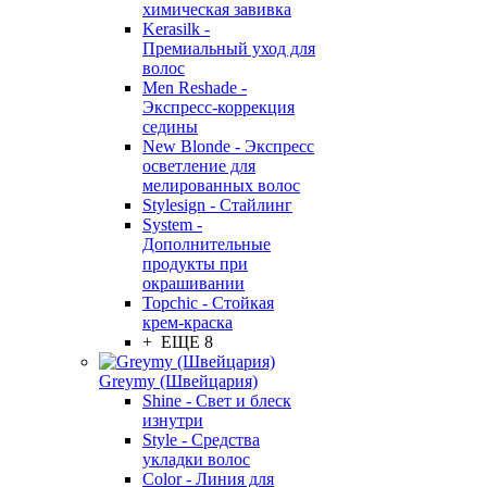
химическая завивка
Kerasilk -
Премиальный уход для
волос
Men Reshade -
Экспресс-коррекция
седины
New Blonde - Экспресс
осветление для
мелированных волос
Stylesign - Стайлинг
System -
Дополнительные
продукты при
окрашивании
Topchic - Стойкая
крем-краска
+ ЕЩЕ 8
Greymy (Швейцария)
Shine - Свет и блеск
изнутри
Style - Средства
укладки волос
Color - Линия для