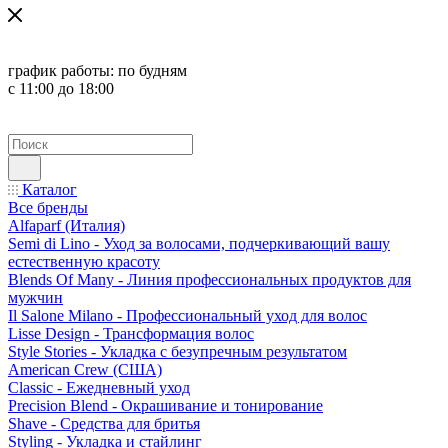
график работы:
по будням
с 11:00 до 18:00
Каталог
Все бренды
Alfaparf (Италия)
Semi di Lino - Уход за волосами, подчеркивающий вашу
естественную красоту
Blends Of Many - Линия профессиональных продуктов для
мужчин
Il Salone Milano - Профессиональный уход для волос
Lisse Design - Трансформация волос
Style Stories - Укладка с безупречным результатом
American Crew (США)
Classic - Ежедневный уход
Precision Blend - Окрашивание и тонирование
Shave - Средства для бритья
Styling - Укладка и стайлинг