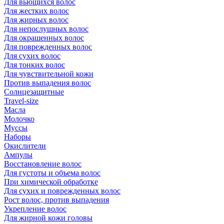
Для вьющихся волос
Для жестких волос
Для жирных волос
Для непослушных волос
Для окрашенных волос
Для поврежденных волос
Для сухих волос
Для тонких волос
Для чувствительной кожи
Против выпадения волос
Солнцезащитные
Travel-size
Масла
Молочко
Муссы
Наборы
Окислители
Ампулы
Восстановление волос
Для густоты и объема волос
При химической обработке
Для сухих и поврежденных волос
Рост волос, против выпадения
Укрепление волос
Для жирной кожи головы