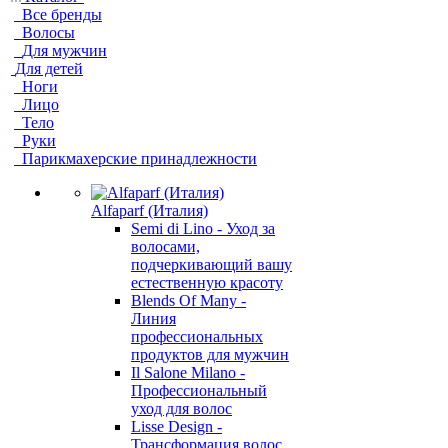
Все бренды
Волосы
Для мужчин
Для детей
Ноги
Лицо
Тело
Руки
Парикмахерские принадлежности
Alfaparf (Италия)
Semi di Lino - Уход за
волосами,
подчеркивающий вашу
естественную красоту
Blends Of Many -
Линия
профессиональных
продуктов для мужчин
Il Salone Milano -
Профессиональный
уход для волос
Lisse Design -
Трансформация волос