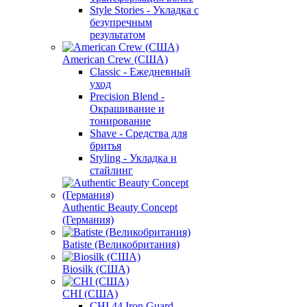
Style Stories - Укладка с
безупречным
результатом
American Crew (США)
Classic - Ежедневный
уход
Precision Blend -
Окрашивание и
тонирование
Shave - Средства для
бритья
Styling - Укладка и
стайлинг
Authentic Beauty Concept
(Германия)
Batiste (Великобритания)
Biosilk (США)
CHI (США)
CHI 44 Iron Guard -