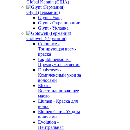
Global Keratin (США)
Glynt (Германия)
Glynt - Уход
Glynt - Окрашивание
Glynt - Укладка
Goldwell (Германия)
Colorance -
Тонирующая крем-
краска
Lightdimensions -
Премиум-осветление
Dualsenses -
Комплексный уход за
волосами
Elixir -
Восстанавливающее
масло
Elumen - Краска для
волос
Elumen Care - Уход за
волосами
Evolution -
Нейтральная