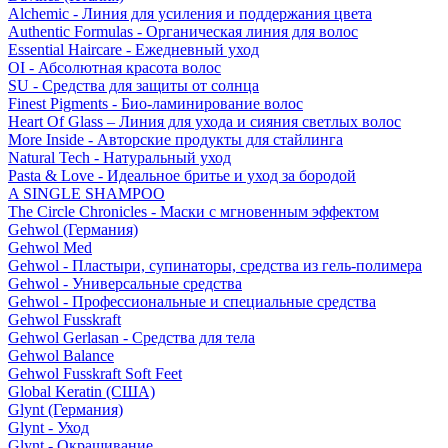
Alchemic - Линия для усиления и поддержания цвета
Authentic Formulas - Органическая линия для волос
Essential Haircare - Eжедневный уход
OI - Абсолютная красота волос
SU - Средства для защиты от солнца
Finest Pigments - Био-ламинирование волос
Heart Of Glass – Линия для ухода и сияния светлых волос
More Inside - Авторские продукты для стайлинга
Natural Tech - Натуральный уход
Pasta & Love - Идеальное бритье и уход за бородой
A SINGLE SHAMPOO
The Circle Chronicles - Маски с мгновенным эффектом
Gehwol (Германия)
Gehwol Med
Gehwol - Пластыри, супинаторы, средства из гель-полимера
Gehwol - Универсальные средства
Gehwol - Профессиональные и специальные средства
Gehwol Fusskraft
Gehwol Gerlasan - Средства для тела
Gehwol Balance
Gehwol Fusskraft Soft Feet
Global Keratin (США)
Glynt (Германия)
Glynt - Уход
Glynt - Окрашивание