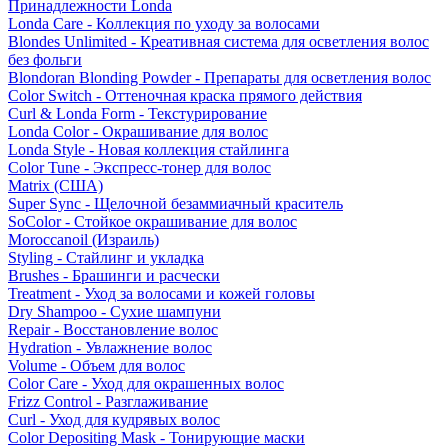
Принадлежности Londa
Londa Care - Коллекция по уходу за волосами
Blondes Unlimited - Креативная система для осветления волос
без фольги
Blondoran Blonding Powder - Препараты для осветления волос
Color Switch - Оттеночная краска прямого действия
Curl & Londa Form - Текстурирование
Londa Color - Окрашивание для волос
Londa Style - Новая коллекция стайлинга
Color Tune - Экспресс-тонер для волос
Matrix (США)
Super Sync - Щелочной безаммиачный краситель
SoColor - Стойкое окрашивание для волос
Moroccanoil (Израиль)
Styling - Стайлинг и укладка
Brushes - Брашинги и расчески
Treatment - Уход за волосами и кожей головы
Dry Shampoo - Сухие шампуни
Repair - Восстановление волос
Hydration - Увлажнение волос
Volume - Объем для волос
Color Care - Уход для окрашенных волос
Frizz Control - Разглаживание
Curl - Уход для кудрявых волос
Color Depositing Mask - Тонирующие маски