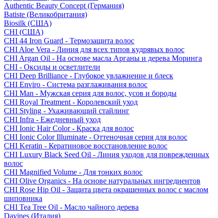
Authentic Beauty Concept (Германия)
Batiste (Великобритания)
Biosilk (США)
CHI (США)
CHI 44 Iron Guard - Термозащита волос
CHI Aloe Vera - Линия для всех типов кудрявых волос
CHI Argan Oil - На основе масла Арганы и дерева Моринга
CHI - Оксиды и осветлители
CHI Deep Brilliance - Глубокое увлажнение и блеск
CHI Enviro - Система разглаживания волос
CHI Man - Мужская серия для волос, усов и бороды
CHI Royal Treatment - Королевский уход
CHI Styling - Ухаживающий стайлинг
CHI Infra - Ежедневный уход
CHI Ionic Hair Color - Краска для волос
CHI Ionic Color Illuminate - Оттеночная серия для волос
CHI Keratin - Кератиновое восстановление волос
CHI Luxury Black Seed Oil - Линия уходов для поврежденных
волос
CHI Magnified Volume - Для тонких волос
CHI Olive Organics - На основе натуральных ингредиентов
CHI Rose Hip Oil - Защита цвета окрашенных волос с маслом
шиповника
CHI Tea Tree Oil - Масло чайного дерева
Davines (Италия)