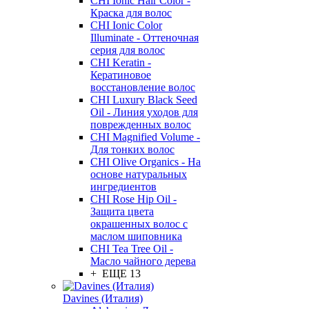
CHI Ionic Hair Color -
Краска для волос
CHI Ionic Color
Illuminate - Оттеночная
серия для волос
CHI Keratin -
Кератиновое
восстановление волос
CHI Luxury Black Seed
Oil - Линия уходов для
поврежденных волос
CHI Magnified Volume -
Для тонких волос
CHI Olive Organics - На
основе натуральных
ингредиентов
CHI Rose Hip Oil -
Защита цвета
окрашенных волос с
маслом шиповника
CHI Tea Tree Oil -
Масло чайного дерева
+ ЕЩЕ 13
Davines (Италия)