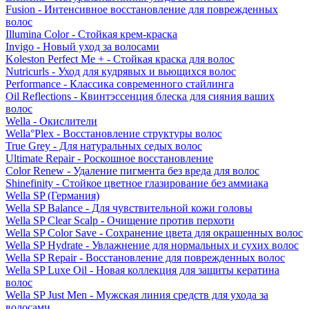
Fusion - Интенсивное восстановление для поврежденных
волос
Illumina Color - Стойкая крем-краска
Invigo - Новый уход за волосами
Koleston Perfect Me + - Стойкая краска для волос
Nutricurls - Уход для кудрявых и вьющихся волос
Performance - Классика современного стайлинга
Oil Reflections - Квинтэссенция блеска для сияния ваших
волос
Wella - Окислители
Wella°Plex - Восстановление структуры волос
True Grey - Для натуральных седых волос
Ultimate Repair - Роскошное восстановление
Color Renew - Удаление пигмента без вреда для волос
Shinefinity - Стойкое цветное глазирование без аммиака
Wella SP (Германия)
Wella SP Balance - Для чувствительной кожи головы
Wella SP Clear Scalp - Очищение против перхоти
Wella SP Color Save - Сохранение цвета для окрашенных волос
Wella SP Hydrate - Увлажнение для нормальных и сухих волос
Wella SP Repair - Восстановление для поврежденных волос
Wella SP Luxe Oil - Новая коллекция для защиты кератина
волос
Wella SP Just Men - Мужская линия средств для ухода за
волосами