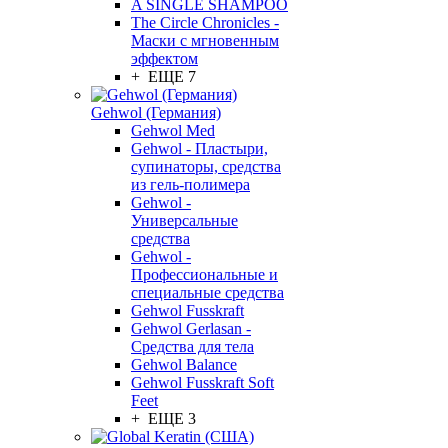
A SINGLE SHAMPOO
The Circle Chronicles -
Маски с мгновенным
эффектом
+ ЕЩЕ 7
Gehwol (Германия)
Gehwol Med
Gehwol - Пластыри,
супинаторы, средства
из гель-полимера
Gehwol -
Универсальные
средства
Gehwol -
Профессиональные и
специальные средства
Gehwol Fusskraft
Gehwol Gerlasan -
Средства для тела
Gehwol Balance
Gehwol Fusskraft Soft
Feet
+ ЕЩЕ 3