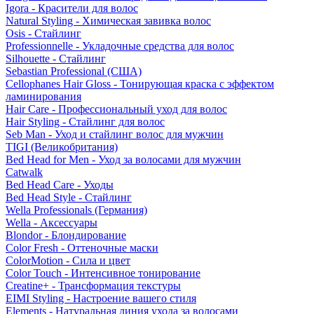
Igora - Красители для волос
Natural Styling - Химическая завивка волос
Osis - Стайлинг
Professionnelle - Укладочные средства для волос
Silhouette - Стайлинг
Sebastian Professional (США)
Cellophanes Hair Gloss - Тонирующая краска с эффектом
ламинирования
Hair Care - Профессиональный уход для волос
Hair Styling - Стайлинг для волос
Seb Man - Уход и стайлинг волос для мужчин
TIGI (Великобритания)
Bed Head for Men - Уход за волосами для мужчин
Catwalk
Bed Head Care - Уходы
Bed Head Style - Стайлинг
Wella Professionals (Германия)
Wella - Аксессуары
Blondor - Блондирование
Color Fresh - Оттеночные маски
ColorMotion - Сила и цвет
Color Touch - Интенсивное тонирование
Creatine+ - Трансформация текстуры
EIMI Styling - Настроение вашего стиля
Elements - Натуральная линия ухода за волосами