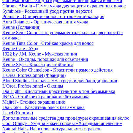
Curl Manifesto - Уход за кудрявыми и вьющимися волосами
Chroma Absolu - Гамма ухода для защиты окрашенных волос
Symbiose - Роскошный уход против перхоти
Premiere - Очищение волос от отложений кальция
Aura Botanica - Органическая линия ухода
Keune (Голландия)
Keune Semi Color - Полуперманентная краска для волос без
аммиака
Keune Tinta Color - Стойкая краска для волос
Keune Care - Уход
1922 by J.M. Keune - Мужская линия
Keune - Оксиды, порошки для осветления
Keune Style - Коллекция стайлинга
Keune Color Chameleon - Красители прямого действия
L'Oreal Professionnel (Франция)
Blond Studio - Полная гамма средств для блондирования
L'Oreal Professionnel - Оксиды
Dia Light - Кислотный краситель тон в тон без аммиака
INOA - Стойкое окрашивание без аммиака
Majirel - Стойкое окрашивание
Dia Color - Краситель-блеск без аммиака
Lebel (Япония)
Дополнительные средства для процедуры окрашивания волос
Cool Orange - Уход за кожей головы «Холодный апельсин»
Natural Hair - На основе натуральных экстрактов