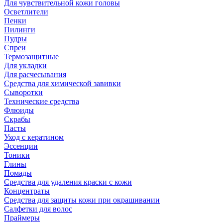
Для чувствительной кожи головы
Осветлители
Пенки
Пилинги
Пудры
Спреи
Термозащитные
Для укладки
Для расчесывания
Средства для химической завивки
Сыворотки
Технические средства
Флюиды
Скрабы
Пасты
Уход с кератином
Эссенции
Тоники
Глины
Помады
Средства для удаления краски с кожи
Концентраты
Средства для защиты кожи при окрашивании
Салфетки для волос
Праймеры