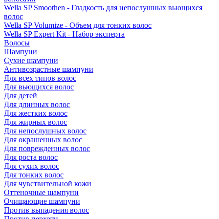
Wella SP Smoothen - Гладкость для непослушных вьющихся
волос
Wella SP Volumize - Объем для тонких волос
Wella SP Expert Kit - Набор эксперта
Волосы
Шампуни
Сухие шампуни
Антивозрастные шампуни
Для всех типов волос
Для вьющихся волос
Для детей
Для длинных волос
Для жестких волос
Для жирных волос
Для непослушных волос
Для окрашенных волос
Для поврежденных волос
Для роста волос
Для сухих волос
Для тонких волос
Для чувствительной кожи
Оттеночные шампуни
Очищающие шампуни
Против выпадения волос
Против перхоти