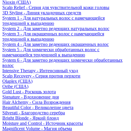
Nioxin (США)
Scalp Relief - Серия для чувствительной кожи головы
3D Styling - Линия укладочных средств
System 1 - Для натуральных волос с намечающейся
тенденцией к выпадению
System 2 - Для заметно редеющих натуральных волос
System 3 - Для окрашенных волос с намечающейся
тенденцией к выпадению
System 4 - Для заметно редеющих окрашенных волос
System 5 - Для химически обработанных волос с
намечающейся тенденцией к выпадению
System 6 - Для заметно редеющих химически обработанных
волос
Intensive Therapy - Интенсивный уход
Scalp Recovery - Серия против перхоти
Olaplex (США)
Oribe (США)
Gold Lust - Роскошь золота
Signature - Вдохновение дня
Hair Alchemy - Сила Возрождения
Beautiful Color - Великолепие цвета
Silverati - Благородство серебра
Bright Blonde - Яркий блонд
Moisture and Control - Источник красоты
Magnificent Volume - Магия объема