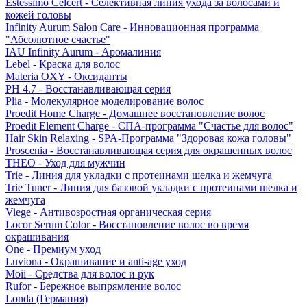
Estessimo Celcert - Селективная линия ухода за волосами и
кожей головы
Infinity Aurum Salon Care - Инновационная программа
"Абсолютное счастье"
IAU Infinity Aurum - Аромалиния
Lebel - Краска для волос
Materia OXY - Оксиданты
PH 4.7 - Восстанавливающая серия
Plia - Молекулярное моделирование волос
Proedit Home Charge - Домашнее восстановление волос
Proedit Element Charge - СПА-программа "Счастье для волос"
Hair Skin Relaxing - SPA-Программа "Здоровая кожа головы"
Proscenia - Восстанавливающая серия для окрашенных волос
THEO - Уход для мужчин
Trie - Линия для укладки с протеинами шелка и жемчуга
Trie Tuner - Линия для базовой укладки с протеинами шелка и
жемчуга
Viege - Антивозростная органическая серия
Locor Serum Color - Восстановление волос во время
окрашивания
One - Премиум уход
Luviona - Окрашивание и anti-age уход
Moii - Средства для волос и рук
Rufor - Бережное выпрямление волос
Londa (Германия)