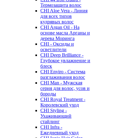
Термозащита волос
CHI Aloe Vera - Линия
для всех типов
кудрявых волос
CHI Argan Oil - На
основе масла Арганы и
дерева Моринга
CHI - Оксиды и
осветлители
CHI Deep Brilliance -
Глубокое увлажнение и
блеск
CHI Enviro - Система
разглаживания волос
CHI Man - Мужская
серия для волос, усов и
бороды
CHI Royal Treatment -
Королевский уход
CHI Styling -
Ухаживающий
стайлинг
CHI Infra -
Ежедневный уход