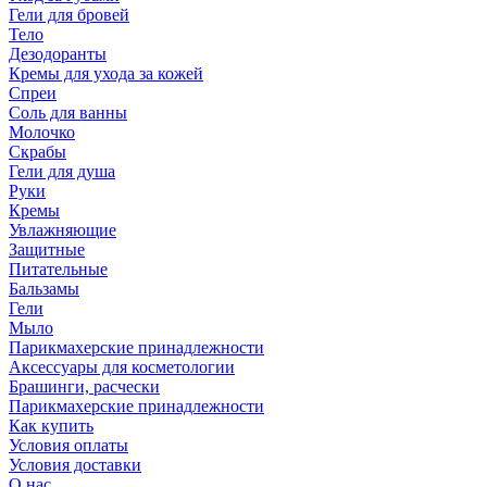
Гели для бровей
Тело
Дезодоранты
Кремы для ухода за кожей
Спреи
Соль для ванны
Молочко
Скрабы
Гели для душа
Руки
Кремы
Увлажняющие
Защитные
Питательные
Бальзамы
Гели
Мыло
Парикмахерские принадлежности
Аксессуары для косметологии
Брашинги, расчески
Парикмахерские принадлежности
Как купить
Условия оплаты
Условия доставки
О нас