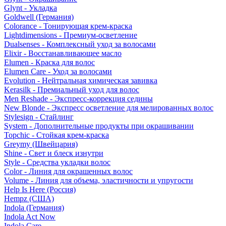
Glynt - Укладка
Goldwell (Германия)
Colorance - Тонирующая крем-краска
Lightdimensions - Премиум-осветление
Dualsenses - Комплексный уход за волосами
Elixir - Восстанавливающее масло
Elumen - Краска для волос
Elumen Care - Уход за волосами
Evolution - Нейтральная химическая завивка
Kerasilk - Премиальный уход для волос
Men Reshade - Экспресс-коррекция седины
New Blonde - Экспресс осветление для мелированных волос
Stylesign - Стайлинг
System - Дополнительные продукты при окрашивании
Topchic - Стойкая крем-краска
Greymy (Швейцария)
Shine - Свет и блеск изнутри
Style - Средства укладки волос
Color - Линия для окрашенных волос
Volume - Линия для объема, эластичности и упругости
Help Is Here (Россия)
Hempz (США)
Indola (Германия)
Indola Act Now
Indola Care