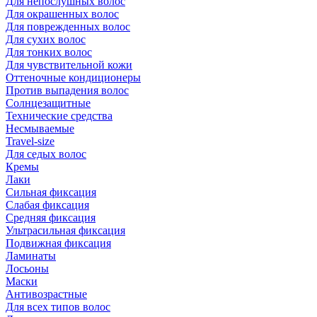
Для непослушных волос
Для окрашенных волос
Для поврежденных волос
Для сухих волос
Для тонких волос
Для чувствительной кожи
Оттеночные кондиционеры
Против выпадения волос
Солнцезащитные
Технические средства
Несмываемые
Travel-size
Для седых волос
Кремы
Лаки
Сильная фиксация
Слабая фиксация
Средняя фиксация
Ультрасильная фиксация
Подвижная фиксация
Ламинаты
Лосьоны
Маски
Антивозрастные
Для всех типов волос