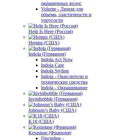
окрашенных волос
Volume - Линия для
объема, эластичности и
упругости
Help Is Here (Россия)
Hempz (США)
Indola (Германия)
Indola Act Now
Indola Care
Indola Styling
Indola - Окислители и
технические средства
Indola - Окрашивание
Invisibobble (Германия)
Johnson’s Baby (США)
K18 (США)
Kerastase (Франция)
Discipline -