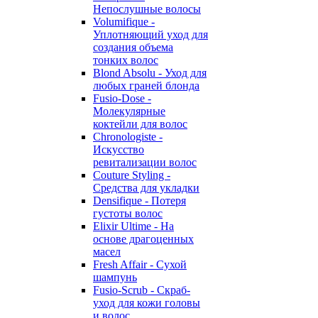
Непослушные волосы
Volumifique -
Уплотняющий уход для
создания объема
тонких волос
Blond Absolu - Уход для
любых граней блонда
Fusio-Dose -
Молекулярные
коктейли для волос
Chronologiste -
Искусство
ревитализации волос
Couture Styling -
Средства для укладки
Densifique - Потеря
густоты волос
Elixir Ultime - На
основе драгоценных
масел
Fresh Affair - Сухой
шампунь
Fusio-Scrub - Скраб-
уход для кожи головы
и волос