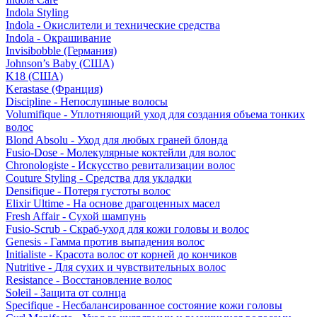
Indola Styling
Indola - Окислители и технические средства
Indola - Окрашивание
Invisibobble (Германия)
Johnson’s Baby (США)
K18 (США)
Kerastase (Франция)
Discipline - Непослушные волосы
Volumifique - Уплотняющий уход для создания объема тонких
волос
Blond Absolu - Уход для любых граней блонда
Fusio-Dose - Молекулярные коктейли для волос
Chronologiste - Искусство ревитализации волос
Couture Styling - Средства для укладки
Densifique - Потеря густоты волос
Elixir Ultime - На основе драгоценных масел
Fresh Affair - Сухой шампунь
Fusio-Scrub - Скраб-уход для кожи головы и волос
Genesis - Гамма против выпадения волос
Initialiste - Красота волос от корней до кончиков
Nutritive - Для сухих и чувствительных волос
Resistance - Восстановление волос
Soleil - Защита от солнца
Specifique - Несбалансированное состояние кожи головы