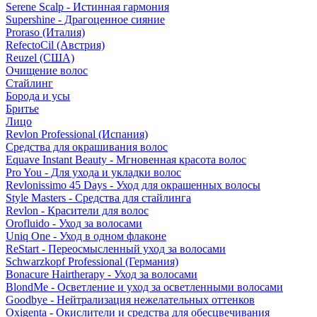
Serene Scalp - Истинная гармония
Supershine - Драгоценное сияние
Proraso (Италия)
RefectoCil (Австрия)
Reuzel (США)
Очищение волос
Стайлинг
Борода и усы
Бритье
Лицо
Revlon Professional (Испания)
Средства для окрашивания волос
Equave Instant Beauty - Мгновенная красота волос
Pro You - Для ухода и укладки волос
Revlonissimo 45 Days - Уход для окрашенных волосы
Style Masters - Средства для стайлинга
Revlon - Красители для волос
Orofluido - Уход за волосами
Uniq One - Уход в одном флаконе
ReStart - Переосмысленный уход за волосами
Schwarzkopf Professional (Германия)
Bonacure Hairtherapy - Уход за волосами
BlondMe - Осветление и уход за осветленными волосами
Goodbye - Нейтрализация нежелательных оттенков
Oxigenta - Окислители и средства для обесцвечивания