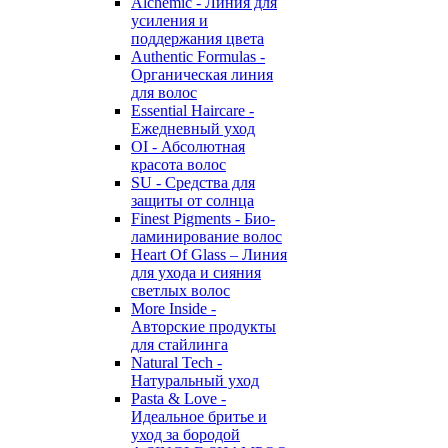
Alchemic - Линия для
усиления и
поддержания цвета
Authentic Formulas -
Органическая линия
для волос
Essential Haircare -
Eжедневный уход
OI - Абсолютная
красота волос
SU - Средства для
защиты от солнца
Finest Pigments - Био-
ламинирование волос
Heart Of Glass – Линия
для ухода и сияния
светлых волос
More Inside -
Авторские продукты
для стайлинга
Natural Tech -
Натуральный уход
Pasta & Love -
Идеальное бритье и
уход за бородой