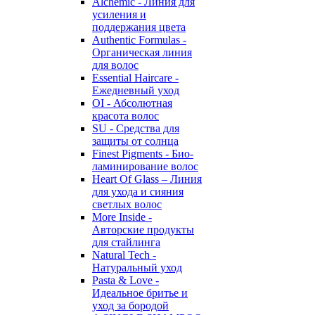
Alchemic - Линия для
усиления и
поддержания цвета
Authentic Formulas -
Органическая линия
для волос
Essential Haircare -
Eжедневный уход
OI - Абсолютная
красота волос
SU - Средства для
защиты от солнца
Finest Pigments - Био-
ламинирование волос
Heart Of Glass – Линия
для ухода и сияния
светлых волос
More Inside -
Авторские продукты
для стайлинга
Natural Tech -
Натуральный уход
Pasta & Love -
Идеальное бритье и
уход за бородой