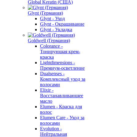
Global Keratin (США)
Glynt (Германия)
Glynt - Уход
Glynt - Окрашивание
Glynt - Укладка
Goldwell (Германия)
Colorance -
Тонирующая крем-
краска
Lightdimensions -
Премиум-осветление
Dualsenses -
Комплексный уход за
волосами
Elixir -
Восстанавливающее
масло
Elumen - Краска для
волос
Elumen Care - Уход за
волосами
Evolution -
Нейтральная