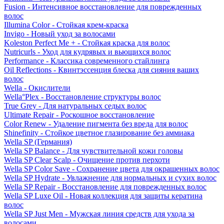
Fusion - Интенсивное восстановление для поврежденных
волос
Illumina Color - Стойкая крем-краска
Invigo - Новый уход за волосами
Koleston Perfect Me + - Стойкая краска для волос
Nutricurls - Уход для кудрявых и вьющихся волос
Performance - Классика современного стайлинга
Oil Reflections - Квинтэссенция блеска для сияния ваших
волос
Wella - Окислители
Wella°Plex - Восстановление структуры волос
True Grey - Для натуральных седых волос
Ultimate Repair - Роскошное восстановление
Color Renew - Удаление пигмента без вреда для волос
Shinefinity - Стойкое цветное глазирование без аммиака
Wella SP (Германия)
Wella SP Balance - Для чувствительной кожи головы
Wella SP Clear Scalp - Очищение против перхоти
Wella SP Color Save - Сохранение цвета для окрашенных волос
Wella SP Hydrate - Увлажнение для нормальных и сухих волос
Wella SP Repair - Восстановление для поврежденных волос
Wella SP Luxe Oil - Новая коллекция для защиты кератина
волос
Wella SP Just Men - Мужская линия средств для ухода за
волосами