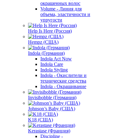
окрашенных волос
Volume - Линия для
объема, эластичности и
упругости
Help Is Here (Россия)
Hempz (США)
Indola (Германия)
Indola Act Now
Indola Care
Indola Styling
Indola - Окислители и
технические средства
Indola - Окрашивание
Invisibobble (Германия)
Johnson’s Baby (США)
K18 (США)
Kerastase (Франция)
Discipline -