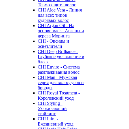
Термозащита волос
CHI Aloe Vera - Линия
для всех типов
кудрявых волос
CHI Argan Oil - На
основе масла Арганы и
дерева Моринга
CHI - Оксиды и
осветлители
CHI Deep Brilliance -
Глубокое увлажнение и
блеск
CHI Enviro - Система
разглаживания волос
CHI Man - Мужская
серия для волос, усов и
бороды
CHI Royal Treatment -
Королевский уход
CHI Styling -
Ухаживающий
стайлинг
CHI Infra -
Ежедневный уход