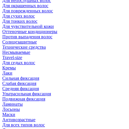
Для непослушных волос
Для окрашенных волос
Для поврежденных волос
Для сухих волос
Для тонких волос
Для чувствительной кожи
Оттеночные кондиционеры
Против выпадения волос
Солнцезащитные
Технические средства
Несмываемые
Travel-size
Для седых волос
Кремы
Лаки
Сильная фиксация
Слабая фиксация
Средняя фиксация
Ультрасильная фиксация
Подвижная фиксация
Ламинаты
Лосьоны
Маски
Антивозрастные
Для всех типов волос