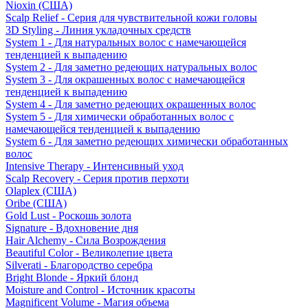
Nioxin (США)
Scalp Relief - Серия для чувствительной кожи головы
3D Styling - Линия укладочных средств
System 1 - Для натуральных волос с намечающейся
тенденцией к выпадению
System 2 - Для заметно редеющих натуральных волос
System 3 - Для окрашенных волос с намечающейся
тенденцией к выпадению
System 4 - Для заметно редеющих окрашенных волос
System 5 - Для химически обработанных волос с
намечающейся тенденцией к выпадению
System 6 - Для заметно редеющих химически обработанных
волос
Intensive Therapy - Интенсивный уход
Scalp Recovery - Серия против перхоти
Olaplex (США)
Oribe (США)
Gold Lust - Роскошь золота
Signature - Вдохновение дня
Hair Alchemy - Сила Возрождения
Beautiful Color - Великолепие цвета
Silverati - Благородство серебра
Bright Blonde - Яркий блонд
Moisture and Control - Источник красоты
Magnificent Volume - Магия объема