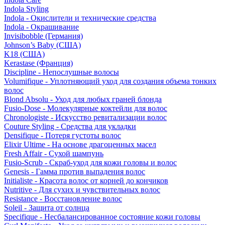
Indola Styling
Indola - Окислители и технические средства
Indola - Окрашивание
Invisibobble (Германия)
Johnson’s Baby (США)
K18 (США)
Kerastase (Франция)
Discipline - Непослушные волосы
Volumifique - Уплотняющий уход для создания объема тонких
волос
Blond Absolu - Уход для любых граней блонда
Fusio-Dose - Молекулярные коктейли для волос
Chronologiste - Искусство ревитализации волос
Couture Styling - Средства для укладки
Densifique - Потеря густоты волос
Elixir Ultime - На основе драгоценных масел
Fresh Affair - Сухой шампунь
Fusio-Scrub - Скраб-уход для кожи головы и волос
Genesis - Гамма против выпадения волос
Initialiste - Красота волос от корней до кончиков
Nutritive - Для сухих и чувствительных волос
Resistance - Восстановление волос
Soleil - Защита от солнца
Specifique - Несбалансированное состояние кожи головы