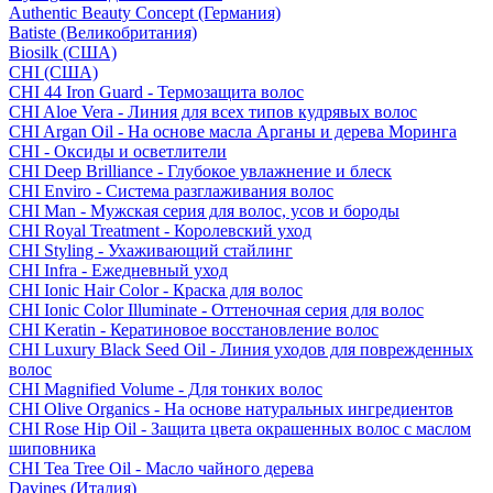
Authentic Beauty Concept (Германия)
Batiste (Великобритания)
Biosilk (США)
CHI (США)
CHI 44 Iron Guard - Термозащита волос
CHI Aloe Vera - Линия для всех типов кудрявых волос
CHI Argan Oil - На основе масла Арганы и дерева Моринга
CHI - Оксиды и осветлители
CHI Deep Brilliance - Глубокое увлажнение и блеск
CHI Enviro - Система разглаживания волос
CHI Man - Мужская серия для волос, усов и бороды
CHI Royal Treatment - Королевский уход
CHI Styling - Ухаживающий стайлинг
CHI Infra - Ежедневный уход
CHI Ionic Hair Color - Краска для волос
CHI Ionic Color Illuminate - Оттеночная серия для волос
CHI Keratin - Кератиновое восстановление волос
CHI Luxury Black Seed Oil - Линия уходов для поврежденных
волос
CHI Magnified Volume - Для тонких волос
CHI Olive Organics - На основе натуральных ингредиентов
CHI Rose Hip Oil - Защита цвета окрашенных волос с маслом
шиповника
CHI Tea Tree Oil - Масло чайного дерева
Davines (Италия)