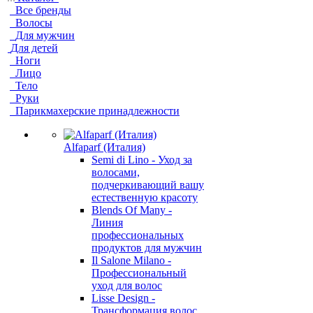
Все бренды
Волосы
Для мужчин
Для детей
Ноги
Лицо
Тело
Руки
Парикмахерские принадлежности
Alfaparf (Италия)
Semi di Lino - Уход за
волосами,
подчеркивающий вашу
естественную красоту
Blends Of Many -
Линия
профессиональных
продуктов для мужчин
Il Salone Milano -
Профессиональный
уход для волос
Lisse Design -
Трансформация волос