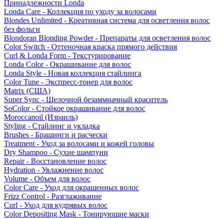
Принадлежности Londa
Londa Care - Коллекция по уходу за волосами
Blondes Unlimited - Креативная система для осветления волос
без фольги
Blondoran Blonding Powder - Препараты для осветления волос
Color Switch - Оттеночная краска прямого действия
Curl & Londa Form - Текстурирование
Londa Color - Окрашивание для волос
Londa Style - Новая коллекция стайлинга
Color Tune - Экспресс-тонер для волос
Matrix (США)
Super Sync - Щелочной безаммиачный краситель
SoColor - Стойкое окрашивание для волос
Moroccanoil (Израиль)
Styling - Стайлинг и укладка
Brushes - Брашинги и расчески
Treatment - Уход за волосами и кожей головы
Dry Shampoo - Сухие шампуни
Repair - Восстановление волос
Hydration - Увлажнение волос
Volume - Объем для волос
Color Care - Уход для окрашенных волос
Frizz Control - Разглаживание
Curl - Уход для кудрявых волос
Color Depositing Mask - Тонирующие маски