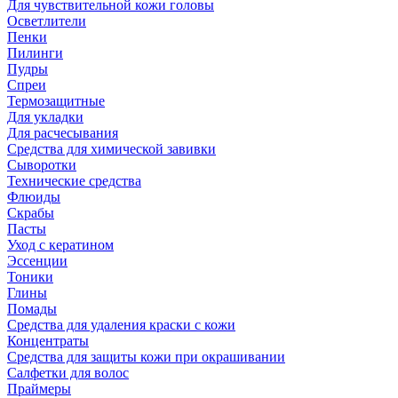
Для чувствительной кожи головы
Осветлители
Пенки
Пилинги
Пудры
Спреи
Термозащитные
Для укладки
Для расчесывания
Средства для химической завивки
Сыворотки
Технические средства
Флюиды
Скрабы
Пасты
Уход с кератином
Эссенции
Тоники
Глины
Помады
Средства для удаления краски с кожи
Концентраты
Средства для защиты кожи при окрашивании
Салфетки для волос
Праймеры