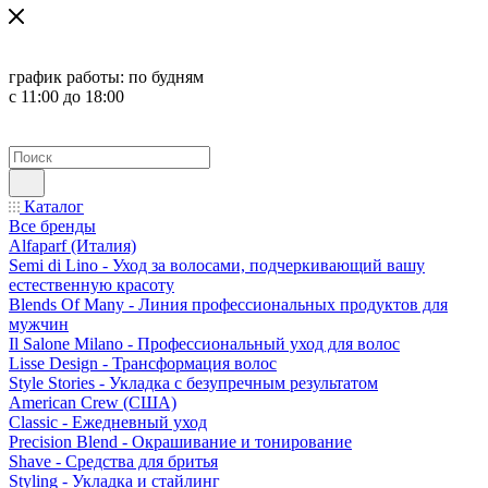
график работы:
по будням
с 11:00 до 18:00
Каталог
Все бренды
Alfaparf (Италия)
Semi di Lino - Уход за волосами, подчеркивающий вашу
естественную красоту
Blends Of Many - Линия профессиональных продуктов для
мужчин
Il Salone Milano - Профессиональный уход для волос
Lisse Design - Трансформация волос
Style Stories - Укладка с безупречным результатом
American Crew (США)
Classic - Ежедневный уход
Precision Blend - Окрашивание и тонирование
Shave - Средства для бритья
Styling - Укладка и стайлинг