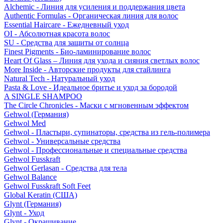
Alchemic - Линия для усиления и поддержания цвета
Authentic Formulas - Органическая линия для волос
Essential Haircare - Eжедневный уход
OI - Абсолютная красота волос
SU - Средства для защиты от солнца
Finest Pigments - Био-ламинирование волос
Heart Of Glass – Линия для ухода и сияния светлых волос
More Inside - Авторские продукты для стайлинга
Natural Tech - Натуральный уход
Pasta & Love - Идеальное бритье и уход за бородой
A SINGLE SHAMPOO
The Circle Chronicles - Маски с мгновенным эффектом
Gehwol (Германия)
Gehwol Med
Gehwol - Пластыри, супинаторы, средства из гель-полимера
Gehwol - Универсальные средства
Gehwol - Профессиональные и специальные средства
Gehwol Fusskraft
Gehwol Gerlasan - Средства для тела
Gehwol Balance
Gehwol Fusskraft Soft Feet
Global Keratin (США)
Glynt (Германия)
Glynt - Уход
Glynt - Окрашивание