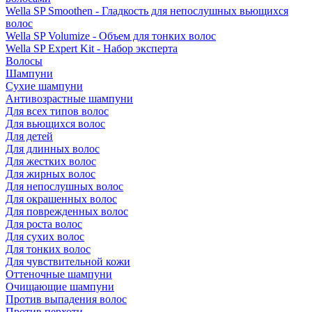
Wella SP Smoothen - Гладкость для непослушных вьющихся
волос
Wella SP Volumize - Объем для тонких волос
Wella SP Expert Kit - Набор эксперта
Волосы
Шампуни
Сухие шампуни
Антивозрастные шампуни
Для всех типов волос
Для вьющихся волос
Для детей
Для длинных волос
Для жестких волос
Для жирных волос
Для непослушных волос
Для окрашенных волос
Для поврежденных волос
Для роста волос
Для сухих волос
Для тонких волос
Для чувствительной кожи
Оттеночные шампуни
Очищающие шампуни
Против выпадения волос
Против перхоти