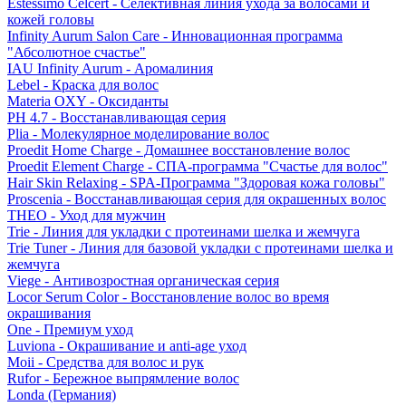
Estessimo Celcert - Селективная линия ухода за волосами и
кожей головы
Infinity Aurum Salon Care - Инновационная программа
"Абсолютное счастье"
IAU Infinity Aurum - Аромалиния
Lebel - Краска для волос
Materia OXY - Оксиданты
PH 4.7 - Восстанавливающая серия
Plia - Молекулярное моделирование волос
Proedit Home Charge - Домашнее восстановление волос
Proedit Element Charge - СПА-программа "Счастье для волос"
Hair Skin Relaxing - SPA-Программа "Здоровая кожа головы"
Proscenia - Восстанавливающая серия для окрашенных волос
THEO - Уход для мужчин
Trie - Линия для укладки с протеинами шелка и жемчуга
Trie Tuner - Линия для базовой укладки с протеинами шелка и
жемчуга
Viege - Антивозростная органическая серия
Locor Serum Color - Восстановление волос во время
окрашивания
One - Премиум уход
Luviona - Окрашивание и anti-age уход
Moii - Средства для волос и рук
Rufor - Бережное выпрямление волос
Londa (Германия)