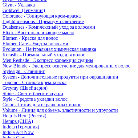
Glynt - Укладка
Goldwell (Германия)
Colorance - Тонирующая крем-краска
Lightdimensions - Премиум-осветление
Dualsenses - Комплексный уход за волосами
Elixir - Восстанавливающее масло
Elumen - Краска для волос
Elumen Care - Уход за волосами
Evolution - Нейтральная химическая завивка
Kerasilk - Премиальный уход для волос
Men Reshade - Экспресс-коррекция седины
New Blonde - Экспресс осветление для мелированных волос
Stylesign - Стайлинг
System - Дополнительные продукты при окрашивании
Topchic - Стойкая крем-краска
Greymy (Швейцария)
Shine - Свет и блеск изнутри
Style - Средства укладки волос
Color - Линия для окрашенных волос
Volume - Линия для объема, эластичности и упругости
Help Is Here (Россия)
Hempz (США)
Indola (Германия)
Indola Act Now
Indola Care