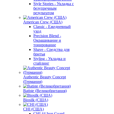
Style Stories - Укладка с
безупречным
результатом
American Crew (США)
Classic - Ежедневный
уход
Precision Blend -
Окрашивание и
тонирование
Shave - Средства для
бритья
Styling - Укладка и
стайлинг
Authentic Beauty Concept
(Германия)
Batiste (Великобритания)
Biosilk (США)
CHI (США)
CHI 44 Iron Guard -