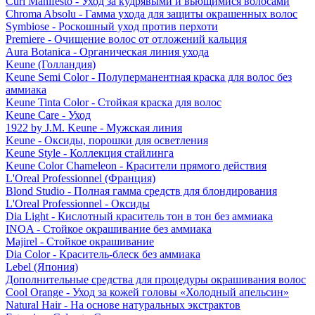
Curl Manifesto - Уход за кудрявыми и вьющимися волосами
Chroma Absolu - Гамма ухода для защиты окрашенных волос
Symbiose - Роскошный уход против перхоти
Premiere - Очищение волос от отложений кальция
Aura Botanica - Органическая линия ухода
Keune (Голландия)
Keune Semi Color - Полуперманентная краска для волос без
аммиака
Keune Tinta Color - Стойкая краска для волос
Keune Care - Уход
1922 by J.M. Keune - Мужская линия
Keune - Оксиды, порошки для осветления
Keune Style - Коллекция стайлинга
Keune Color Chameleon - Красители прямого действия
L'Oreal Professionnel (Франция)
Blond Studio - Полная гамма средств для блондирования
L'Oreal Professionnel - Оксиды
Dia Light - Кислотный краситель тон в тон без аммиака
INOA - Стойкое окрашивание без аммиака
Majirel - Стойкое окрашивание
Dia Color - Краситель-блеск без аммиака
Lebel (Япония)
Дополнительные средства для процедуры окрашивания волос
Cool Orange - Уход за кожей головы «Холодный апельсин»
Natural Hair - На основе натуральных экстрактов