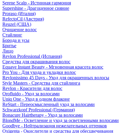
Serene Scalp - Истинная гармония
Supershine - Драгоценное сияние
Proraso (Италия)
RefectoCil (Австрия)
Reuzel (США)
Очищение волос
Стайлинг
Борода и усы
Бритье
Лицо
Revlon Professional (Испания)
Средства для окрашивания волос
Equave Instant Beauty - Мгновенная красота волос
Pro You - Для ухода и укладки волос
Revlonissimo 45 Days - Уход для окрашенных волосы
Style Masters - Средства для стайлинга
Revlon - Красители для волос
Orofluido - Уход за волосами
Uniq One - Уход в одном флаконе
ReStart - Переосмысленный уход за волосами
Schwarzkopf Professional (Германия)
Bonacure Hairtherapy - Уход за волосами
BlondMe - Осветление и уход за осветленными волосами
Goodbye - Нейтрализация нежелательных оттенков
Oxigenta - Окислители и средства для обесцвечивания