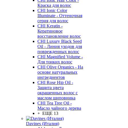
CHI Ionic Hair Color -
Краска для волос
CHI Ionic Color
Illuminate - Оттеночная
серия для волос
CHI Keratin -
Кератиновое
восстановление волос
CHI Luxury Black Seed
Oil - Линия уходов для
поврежденных волос
CHI Magnified Volume -
Для тонких волос
CHI Olive Organics - На
основе натуральных
ингредиентов
CHI Rose Hip Oil -
Защита цвета
окрашенных волос с
маслом шиповника
CHI Tea Tree Oil -
Масло чайного дерева
+ ЕЩЕ 13
Davines (Италия)