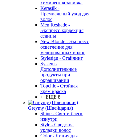
химическая завивка
Kerasilk -
Премиальный уход для
волос
Men Reshade -
Экспресс-коррекция
седины
New Blonde - Экспресс
осветление для
мелированных волос
Stylesign - Стайлинг
System -
Дополнительные
продукты при
окрашивании
Topchic - Стойкая
крем-краска
+ ЕЩЕ 8
Greymy (Швейцария)
Shine - Свет и блеск
изнутри
Style - Средства
укладки волос
Color - Линия для