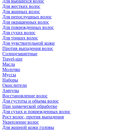
Для вьющихся волос
Для жестких волос
Для жирных волос
Для непослушных волос
Для окрашенных волос
Для поврежденных волос
Для сухих волос
Для тонких волос
Для чувствительной кожи
Против выпадения волос
Солнцезащитные
Travel-size
Масла
Молочко
Муссы
Наборы
Окислители
Ампулы
Восстановление волос
Для густоты и объема волос
При химической обработке
Для сухих и поврежденных волос
Рост волос, против выпадения
Укрепление волос
Для жирной кожи головы