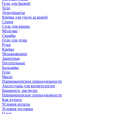
Гели для бровей
Тело
Дезодоранты
Кремы для ухода за кожей
Спреи
Соль для ванны
Молочко
Скрабы
Гели для душа
Руки
Кремы
Увлажняющие
Защитные
Питательные
Бальзамы
Гели
Мыло
Парикмахерские принадлежности
Аксессуары для косметологии
Брашинги, расчески
Парикмахерские принадлежности
Как купить
Условия оплаты
Условия доставки
О нас