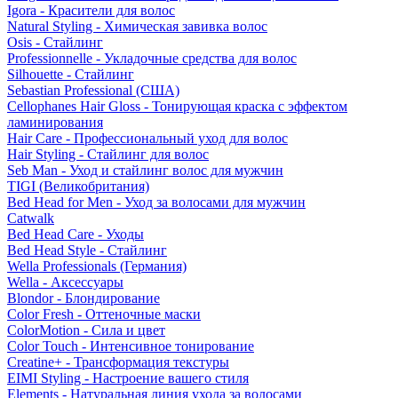
Igora - Красители для волос
Natural Styling - Химическая завивка волос
Osis - Стайлинг
Professionnelle - Укладочные средства для волос
Silhouette - Стайлинг
Sebastian Professional (США)
Cellophanes Hair Gloss - Тонирующая краска с эффектом
ламинирования
Hair Care - Профессиональный уход для волос
Hair Styling - Стайлинг для волос
Seb Man - Уход и стайлинг волос для мужчин
TIGI (Великобритания)
Bed Head for Men - Уход за волосами для мужчин
Catwalk
Bed Head Care - Уходы
Bed Head Style - Стайлинг
Wella Professionals (Германия)
Wella - Аксессуары
Blondor - Блондирование
Color Fresh - Оттеночные маски
ColorMotion - Сила и цвет
Color Touch - Интенсивное тонирование
Creatine+ - Трансформация текстуры
EIMI Styling - Настроение вашего стиля
Elements - Натуральная линия ухода за волосами