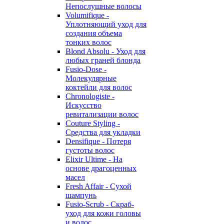
Непослушные волосы
Volumifique -
Уплотняющий уход для
создания объема
тонких волос
Blond Absolu - Уход для
любых граней блонда
Fusio-Dose -
Молекулярные
коктейли для волос
Chronologiste -
Искусство
ревитализации волос
Couture Styling -
Средства для укладки
Densifique - Потеря
густоты волос
Elixir Ultime - На
основе драгоценных
масел
Fresh Affair - Сухой
шампунь
Fusio-Scrub - Скраб-
уход для кожи головы
и волос