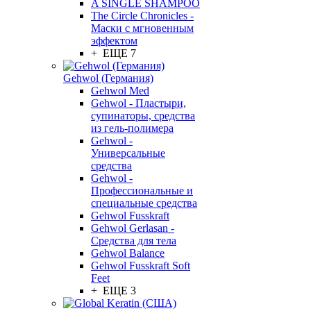
A SINGLE SHAMPOO
The Circle Chronicles -
Маски с мгновенным
эффектом
+ ЕЩЕ 7
Gehwol (Германия)
Gehwol Med
Gehwol - Пластыри,
супинаторы, средства
из гель-полимера
Gehwol -
Универсальные
средства
Gehwol -
Профессиональные и
специальные средства
Gehwol Fusskraft
Gehwol Gerlasan -
Средства для тела
Gehwol Balance
Gehwol Fusskraft Soft
Feet
+ ЕЩЕ 3