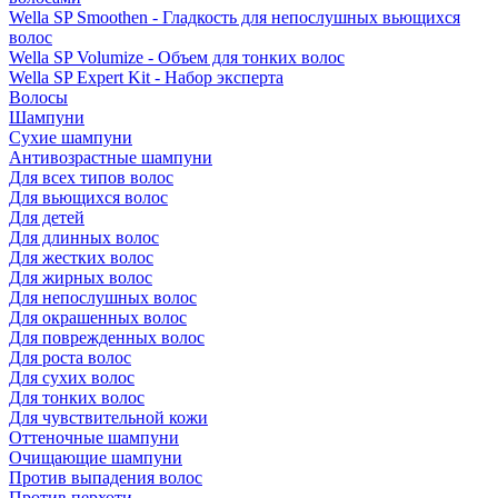
Wella SP Smoothen - Гладкость для непослушных вьющихся
волос
Wella SP Volumize - Объем для тонких волос
Wella SP Expert Kit - Набор эксперта
Волосы
Шампуни
Сухие шампуни
Антивозрастные шампуни
Для всех типов волос
Для вьющихся волос
Для детей
Для длинных волос
Для жестких волос
Для жирных волос
Для непослушных волос
Для окрашенных волос
Для поврежденных волос
Для роста волос
Для сухих волос
Для тонких волос
Для чувствительной кожи
Оттеночные шампуни
Очищающие шампуни
Против выпадения волос
Против перхоти