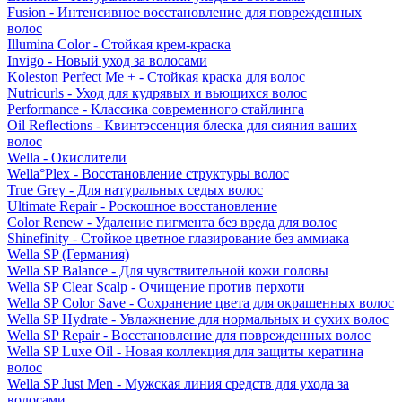
Fusion - Интенсивное восстановление для поврежденных
волос
Illumina Color - Стойкая крем-краска
Invigo - Новый уход за волосами
Koleston Perfect Me + - Стойкая краска для волос
Nutricurls - Уход для кудрявых и вьющихся волос
Performance - Классика современного стайлинга
Oil Reflections - Квинтэссенция блеска для сияния ваших
волос
Wella - Окислители
Wella°Plex - Восстановление структуры волос
True Grey - Для натуральных седых волос
Ultimate Repair - Роскошное восстановление
Color Renew - Удаление пигмента без вреда для волос
Shinefinity - Стойкое цветное глазирование без аммиака
Wella SP (Германия)
Wella SP Balance - Для чувствительной кожи головы
Wella SP Clear Scalp - Очищение против перхоти
Wella SP Color Save - Сохранение цвета для окрашенных волос
Wella SP Hydrate - Увлажнение для нормальных и сухих волос
Wella SP Repair - Восстановление для поврежденных волос
Wella SP Luxe Oil - Новая коллекция для защиты кератина
волос
Wella SP Just Men - Мужская линия средств для ухода за
волосами