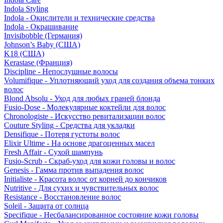
Indola Styling
Indola - Окислители и технические средства
Indola - Окрашивание
Invisibobble (Германия)
Johnson’s Baby (США)
K18 (США)
Kerastase (Франция)
Discipline - Непослушные волосы
Volumifique - Уплотняющий уход для создания объема тонких
волос
Blond Absolu - Уход для любых граней блонда
Fusio-Dose - Молекулярные коктейли для волос
Chronologiste - Искусство ревитализации волос
Couture Styling - Средства для укладки
Densifique - Потеря густоты волос
Elixir Ultime - На основе драгоценных масел
Fresh Affair - Сухой шампунь
Fusio-Scrub - Скраб-уход для кожи головы и волос
Genesis - Гамма против выпадения волос
Initialiste - Красота волос от корней до кончиков
Nutritive - Для сухих и чувствительных волос
Resistance - Восстановление волос
Soleil - Защита от солнца
Specifique - Несбалансированное состояние кожи головы