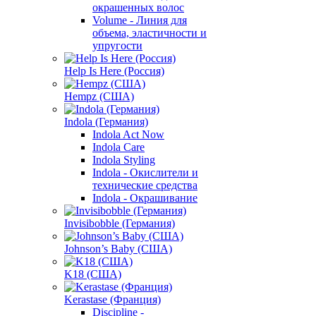
окрашенных волос
Volume - Линия для
объема, эластичности и
упругости
Help Is Here (Россия)
Hempz (США)
Indola (Германия)
Indola Act Now
Indola Care
Indola Styling
Indola - Окислители и
технические средства
Indola - Окрашивание
Invisibobble (Германия)
Johnson’s Baby (США)
K18 (США)
Kerastase (Франция)
Discipline -