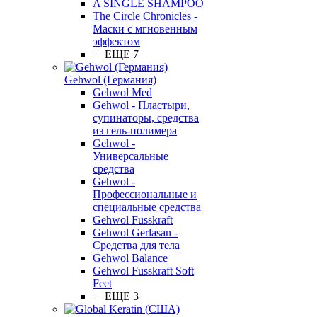
A SINGLE SHAMPOO
The Circle Chronicles -
Маски с мгновенным
эффектом
+ ЕЩЕ 7
Gehwol (Германия)
Gehwol Med
Gehwol - Пластыри,
супинаторы, средства
из гель-полимера
Gehwol -
Универсальные
средства
Gehwol -
Профессиональные и
специальные средства
Gehwol Fusskraft
Gehwol Gerlasan -
Средства для тела
Gehwol Balance
Gehwol Fusskraft Soft
Feet
+ ЕЩЕ 3