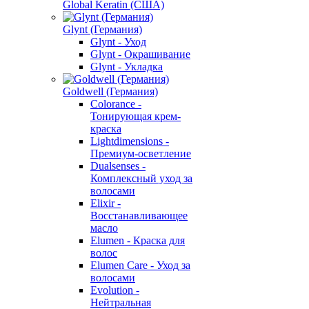
Global Keratin (США)
Glynt (Германия)
Glynt - Уход
Glynt - Окрашивание
Glynt - Укладка
Goldwell (Германия)
Colorance -
Тонирующая крем-
краска
Lightdimensions -
Премиум-осветление
Dualsenses -
Комплексный уход за
волосами
Elixir -
Восстанавливающее
масло
Elumen - Краска для
волос
Elumen Care - Уход за
волосами
Evolution -
Нейтральная