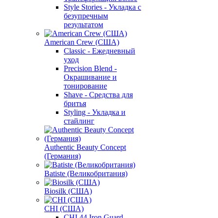
Style Stories - Укладка с
безупречным
результатом
American Crew (США)
Classic - Ежедневный
уход
Precision Blend -
Окрашивание и
тонирование
Shave - Средства для
бритья
Styling - Укладка и
стайлинг
Authentic Beauty Concept
(Германия)
Batiste (Великобритания)
Biosilk (США)
CHI (США)
CHI 44 Iron Guard -