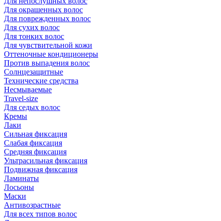
Для непослушных волос
Для окрашенных волос
Для поврежденных волос
Для сухих волос
Для тонких волос
Для чувствительной кожи
Оттеночные кондиционеры
Против выпадения волос
Солнцезащитные
Технические средства
Несмываемые
Travel-size
Для седых волос
Кремы
Лаки
Сильная фиксация
Слабая фиксация
Средняя фиксация
Ультрасильная фиксация
Подвижная фиксация
Ламинаты
Лосьоны
Маски
Антивозрастные
Для всех типов волос