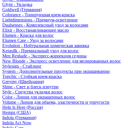
Glynt - Укладка
Goldwell (Германия)
Colorance - Тонирующая крем-краска
Lightdimensions - Премиум-осветление
Dualsenses - Комплексный уход за волосами
Elixir - Восстанавливающее масло
Elumen - Краска для волос
Elumen Care - Уход за волосами
Evolution - Нейтральная химическая завивка
Kerasilk - Премиальный уход для волос
Men Reshade - Экспресс-коррекция седины
New Blonde - Экспресс осветление для мелированных волос
Stylesign - Стайлинг
System - Дополнительные продукты при окрашивании
Topchic - Стойкая крем-краска
Greymy (Швейцария)
Shine - Свет и блеск изнутри
Style - Средства укладки волос
Color - Линия для окрашенных волос
Volume - Линия для объема, эластичности и упругости
Help Is Here (Россия)
Hempz (США)
Indola (Германия)
Indola Act Now
Indola Care