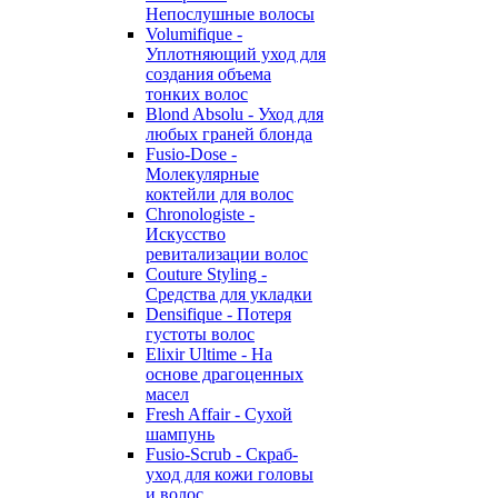
Непослушные волосы
Volumifique -
Уплотняющий уход для
создания объема
тонких волос
Blond Absolu - Уход для
любых граней блонда
Fusio-Dose -
Молекулярные
коктейли для волос
Chronologiste -
Искусство
ревитализации волос
Couture Styling -
Средства для укладки
Densifique - Потеря
густоты волос
Elixir Ultime - На
основе драгоценных
масел
Fresh Affair - Сухой
шампунь
Fusio-Scrub - Скраб-
уход для кожи головы
и волос