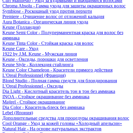
Curl Manifesto - Уход за кудрявыми и вьющимися волосами
Chroma Absolu - Гамма ухода для защиты окрашенных волос
Symbiose - Роскошный уход против перхоти
Premiere - Очищение волос от отложений кальция
Aura Botanica - Органическая линия ухода
Keune (Голландия)
Keune Semi Color - Полуперманентная краска для волос без
аммиака
Keune Tinta Color - Стойкая краска для волос
Keune Care - Уход
1922 by J.M. Keune - Мужская линия
Keune - Оксиды, порошки для осветления
Keune Style - Коллекция стайлинга
Keune Color Chameleon - Красители прямого действия
L'Oreal Professionnel (Франция)
Blond Studio - Полная гамма средств для блондирования
L'Oreal Professionnel - Оксиды
Dia Light - Кислотный краситель тон в тон без аммиака
INOA - Стойкое окрашивание без аммиака
Majirel - Стойкое окрашивание
Dia Color - Краситель-блеск без аммиака
Lebel (Япония)
Дополнительные средства для процедуры окрашивания волос
Cool Orange - Уход за кожей головы «Холодный апельсин»
Natural Hair - На основе натуральных экстрактов