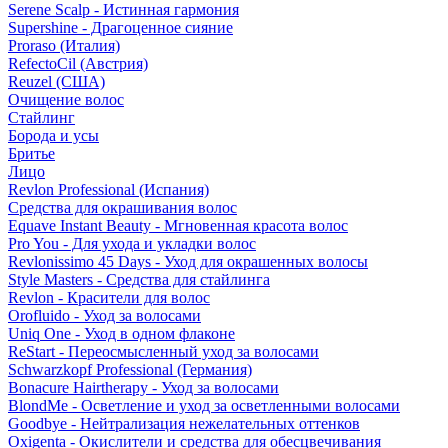
Serene Scalp - Истинная гармония
Supershine - Драгоценное сияние
Proraso (Италия)
RefectoCil (Австрия)
Reuzel (США)
Очищение волос
Стайлинг
Борода и усы
Бритье
Лицо
Revlon Professional (Испания)
Средства для окрашивания волос
Equave Instant Beauty - Мгновенная красота волос
Pro You - Для ухода и укладки волос
Revlonissimo 45 Days - Уход для окрашенных волосы
Style Masters - Средства для стайлинга
Revlon - Красители для волос
Orofluido - Уход за волосами
Uniq One - Уход в одном флаконе
ReStart - Переосмысленный уход за волосами
Schwarzkopf Professional (Германия)
Bonacure Hairtherapy - Уход за волосами
BlondMe - Осветление и уход за осветленными волосами
Goodbye - Нейтрализация нежелательных оттенков
Oxigenta - Окислители и средства для обесцвечивания