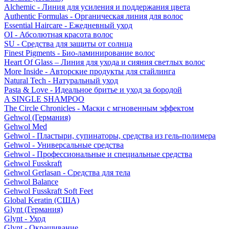
Alchemic - Линия для усиления и поддержания цвета
Authentic Formulas - Органическая линия для волос
Essential Haircare - Eжедневный уход
OI - Абсолютная красота волос
SU - Средства для защиты от солнца
Finest Pigments - Био-ламинирование волос
Heart Of Glass – Линия для ухода и сияния светлых волос
More Inside - Авторские продукты для стайлинга
Natural Tech - Натуральный уход
Pasta & Love - Идеальное бритье и уход за бородой
A SINGLE SHAMPOO
The Circle Chronicles - Маски с мгновенным эффектом
Gehwol (Германия)
Gehwol Med
Gehwol - Пластыри, супинаторы, средства из гель-полимера
Gehwol - Универсальные средства
Gehwol - Профессиональные и специальные средства
Gehwol Fusskraft
Gehwol Gerlasan - Средства для тела
Gehwol Balance
Gehwol Fusskraft Soft Feet
Global Keratin (США)
Glynt (Германия)
Glynt - Уход
Glynt - Окрашивание