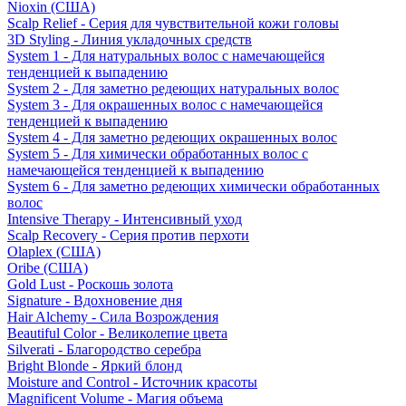
Nioxin (США)
Scalp Relief - Серия для чувствительной кожи головы
3D Styling - Линия укладочных средств
System 1 - Для натуральных волос с намечающейся
тенденцией к выпадению
System 2 - Для заметно редеющих натуральных волос
System 3 - Для окрашенных волос с намечающейся
тенденцией к выпадению
System 4 - Для заметно редеющих окрашенных волос
System 5 - Для химически обработанных волос с
намечающейся тенденцией к выпадению
System 6 - Для заметно редеющих химически обработанных
волос
Intensive Therapy - Интенсивный уход
Scalp Recovery - Серия против перхоти
Olaplex (США)
Oribe (США)
Gold Lust - Роскошь золота
Signature - Вдохновение дня
Hair Alchemy - Сила Возрождения
Beautiful Color - Великолепие цвета
Silverati - Благородство серебра
Bright Blonde - Яркий блонд
Moisture and Control - Источник красоты
Magnificent Volume - Магия объема