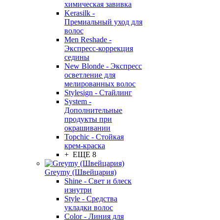
химическая завивка
Kerasilk -
Премиальный уход для
волос
Men Reshade -
Экспресс-коррекция
седины
New Blonde - Экспресс
осветление для
мелированных волос
Stylesign - Стайлинг
System -
Дополнительные
продукты при
окрашивании
Topchic - Стойкая
крем-краска
+ ЕЩЕ 8
Greymy (Швейцария)
Shine - Свет и блеск
изнутри
Style - Средства
укладки волос
Color - Линия для