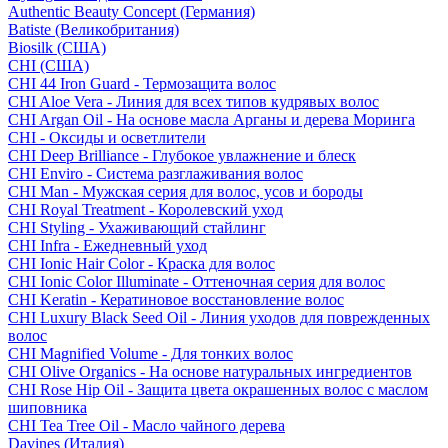
Authentic Beauty Concept (Германия)
Batiste (Великобритания)
Biosilk (США)
CHI (США)
CHI 44 Iron Guard - Термозащита волос
CHI Aloe Vera - Линия для всех типов кудрявых волос
CHI Argan Oil - На основе масла Арганы и дерева Моринга
CHI - Оксиды и осветлители
CHI Deep Brilliance - Глубокое увлажнение и блеск
CHI Enviro - Система разглаживания волос
CHI Man - Мужская серия для волос, усов и бороды
CHI Royal Treatment - Королевский уход
CHI Styling - Ухаживающий стайлинг
CHI Infra - Ежедневный уход
CHI Ionic Hair Color - Краска для волос
CHI Ionic Color Illuminate - Оттеночная серия для волос
CHI Keratin - Кератиновое восстановление волос
CHI Luxury Black Seed Oil - Линия уходов для поврежденных
волос
CHI Magnified Volume - Для тонких волос
CHI Olive Organics - На основе натуральных ингредиентов
CHI Rose Hip Oil - Защита цвета окрашенных волос с маслом
шиповника
CHI Tea Tree Oil - Масло чайного дерева
Davines (Италия)