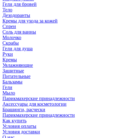
Гели для бровей
Тело
Дезодоранты
Кремы для ухода за кожей
Спреи
Соль для ванны
Молочко
Скрабы
Гели для душа
Руки
Кремы
Увлажняющие
Защитные
Питательные
Бальзамы
Гели
Мыло
Парикмахерские принадлежности
Аксессуары для косметологии
Брашинги, расчески
Парикмахерские принадлежности
Как купить
Условия оплаты
Условия доставки
О нас