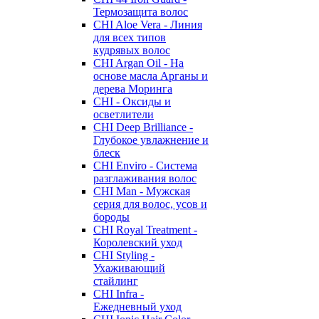
Термозащита волос
CHI Aloe Vera - Линия
для всех типов
кудрявых волос
CHI Argan Oil - На
основе масла Арганы и
дерева Моринга
CHI - Оксиды и
осветлители
CHI Deep Brilliance -
Глубокое увлажнение и
блеск
CHI Enviro - Система
разглаживания волос
CHI Man - Мужская
серия для волос, усов и
бороды
CHI Royal Treatment -
Королевский уход
CHI Styling -
Ухаживающий
стайлинг
CHI Infra -
Ежедневный уход