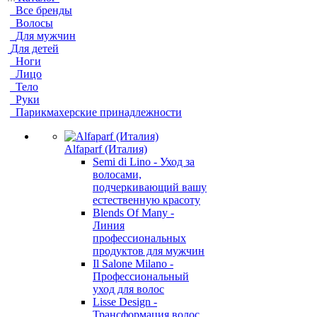
Все бренды
Волосы
Для мужчин
Для детей
Ноги
Лицо
Тело
Руки
Парикмахерские принадлежности
Alfaparf (Италия)
Semi di Lino - Уход за
волосами,
подчеркивающий вашу
естественную красоту
Blends Of Many -
Линия
профессиональных
продуктов для мужчин
Il Salone Milano -
Профессиональный
уход для волос
Lisse Design -
Трансформация волос