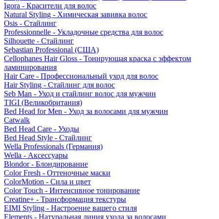
Igora - Красители для волос
Natural Styling - Химическая завивка волос
Osis - Стайлинг
Professionnelle - Укладочные средства для волос
Silhouette - Стайлинг
Sebastian Professional (США)
Cellophanes Hair Gloss - Тонирующая краска с эффектом
ламинирования
Hair Care - Профессиональный уход для волос
Hair Styling - Стайлинг для волос
Seb Man - Уход и стайлинг волос для мужчин
TIGI (Великобритания)
Bed Head for Men - Уход за волосами для мужчин
Catwalk
Bed Head Care - Уходы
Bed Head Style - Стайлинг
Wella Professionals (Германия)
Wella - Аксессуары
Blondor - Блондирование
Color Fresh - Оттеночные маски
ColorMotion - Сила и цвет
Color Touch - Интенсивное тонирование
Creatine+ - Трансформация текстуры
EIMI Styling - Настроение вашего стиля
Elements - Натуральная линия ухода за волосами