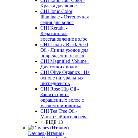
CHI Ionic Hair Color -
Краска для волос
CHI Ionic Color
Illuminate - Оттеночная
серия для волос
CHI Keratin -
Кератиновое
восстановление волос
CHI Luxury Black Seed
Oil - Линия уходов для
поврежденных волос
CHI Magnified Volume -
Для тонких волос
CHI Olive Organics - На
основе натуральных
ингредиентов
CHI Rose Hip Oil -
Защита цвета
окрашенных волос с
маслом шиповника
CHI Tea Tree Oil -
Масло чайного дерева
+ ЕЩЕ 13
Davines (Италия)