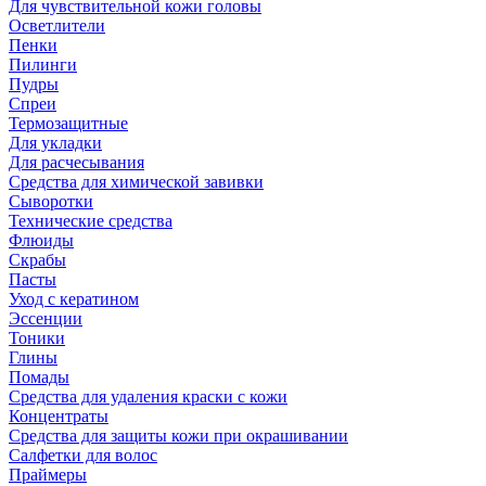
Для чувствительной кожи головы
Осветлители
Пенки
Пилинги
Пудры
Спреи
Термозащитные
Для укладки
Для расчесывания
Средства для химической завивки
Сыворотки
Технические средства
Флюиды
Скрабы
Пасты
Уход с кератином
Эссенции
Тоники
Глины
Помады
Средства для удаления краски с кожи
Концентраты
Средства для защиты кожи при окрашивании
Салфетки для волос
Праймеры