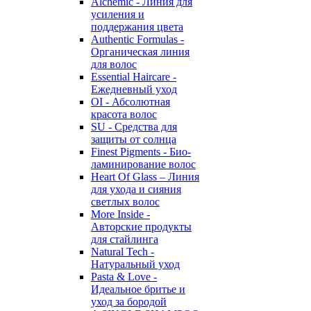
Alchemic - Линия для
усиления и
поддержания цвета
Authentic Formulas -
Органическая линия
для волос
Essential Haircare -
Eжедневный уход
OI - Абсолютная
красота волос
SU - Средства для
защиты от солнца
Finest Pigments - Био-
ламинирование волос
Heart Of Glass – Линия
для ухода и сияния
светлых волос
More Inside -
Авторские продукты
для стайлинга
Natural Tech -
Натуральный уход
Pasta & Love -
Идеальное бритье и
уход за бородой