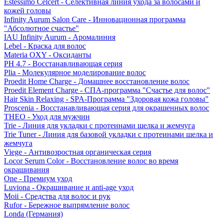
Estessimo Celcert - Селективная линия ухода за волосами и
кожей головы
Infinity Aurum Salon Care - Инновационная программа
"Абсолютное счастье"
IAU Infinity Aurum - Аромалиния
Lebel - Краска для волос
Materia OXY - Оксиданты
PH 4.7 - Восстанавливающая серия
Plia - Молекулярное моделирование волос
Proedit Home Charge - Домашнее восстановление волос
Proedit Element Charge - СПА-программа "Счастье для волос"
Hair Skin Relaxing - SPA-Программа "Здоровая кожа головы"
Proscenia - Восстанавливающая серия для окрашенных волос
THEO - Уход для мужчин
Trie - Линия для укладки с протеинами шелка и жемчуга
Trie Tuner - Линия для базовой укладки с протеинами шелка и
жемчуга
Viege - Антивозростная органическая серия
Locor Serum Color - Восстановление волос во время
окрашивания
One - Премиум уход
Luviona - Окрашивание и anti-age уход
Moii - Средства для волос и рук
Rufor - Бережное выпрямление волос
Londa (Германия)