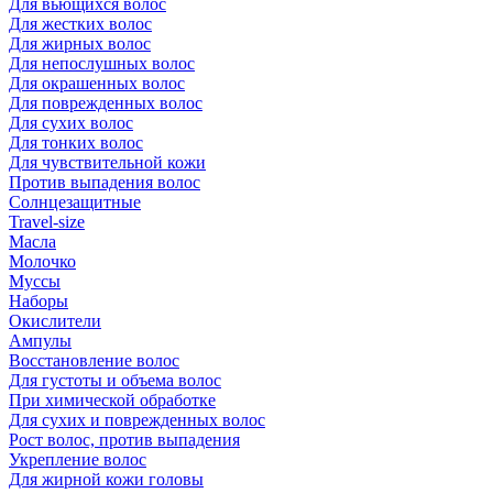
Для вьющихся волос
Для жестких волос
Для жирных волос
Для непослушных волос
Для окрашенных волос
Для поврежденных волос
Для сухих волос
Для тонких волос
Для чувствительной кожи
Против выпадения волос
Солнцезащитные
Travel-size
Масла
Молочко
Муссы
Наборы
Окислители
Ампулы
Восстановление волос
Для густоты и объема волос
При химической обработке
Для сухих и поврежденных волос
Рост волос, против выпадения
Укрепление волос
Для жирной кожи головы