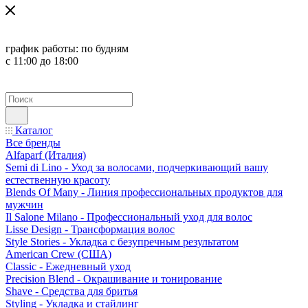
график работы:
по будням
с 11:00 до 18:00
Каталог
Все бренды
Alfaparf (Италия)
Semi di Lino - Уход за волосами, подчеркивающий вашу
естественную красоту
Blends Of Many - Линия профессиональных продуктов для
мужчин
Il Salone Milano - Профессиональный уход для волос
Lisse Design - Трансформация волос
Style Stories - Укладка с безупречным результатом
American Crew (США)
Classic - Ежедневный уход
Precision Blend - Окрашивание и тонирование
Shave - Средства для бритья
Styling - Укладка и стайлинг