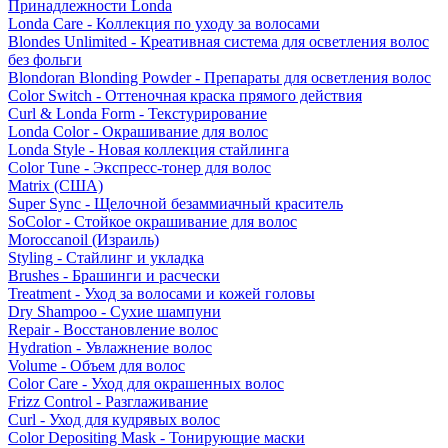
Принадлежности Londa
Londa Care - Коллекция по уходу за волосами
Blondes Unlimited - Креативная система для осветления волос
без фольги
Blondoran Blonding Powder - Препараты для осветления волос
Color Switch - Оттеночная краска прямого действия
Curl & Londa Form - Текстурирование
Londa Color - Окрашивание для волос
Londa Style - Новая коллекция стайлинга
Color Tune - Экспресс-тонер для волос
Matrix (США)
Super Sync - Щелочной безаммиачный краситель
SoColor - Стойкое окрашивание для волос
Moroccanoil (Израиль)
Styling - Стайлинг и укладка
Brushes - Брашинги и расчески
Treatment - Уход за волосами и кожей головы
Dry Shampoo - Сухие шампуни
Repair - Восстановление волос
Hydration - Увлажнение волос
Volume - Объем для волос
Color Care - Уход для окрашенных волос
Frizz Control - Разглаживание
Curl - Уход для кудрявых волос
Color Depositing Mask - Тонирующие маски