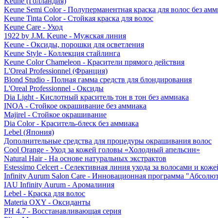
Keune (Голландия)
Keune Semi Color - Полуперманентная краска для волос без амм
Keune Tinta Color - Стойкая краска для волос
Keune Care - Уход
1922 by J.M. Keune - Мужская линия
Keune - Оксиды, порошки для осветления
Keune Style - Коллекция стайлинга
Keune Color Chameleon - Красители прямого действия
L'Oreal Professionnel (Франция)
Blond Studio - Полная гамма средств для блондирования
L'Oreal Professionnel - Оксиды
Dia Light - Кислотный краситель тон в тон без аммиака
INOA - Стойкое окрашивание без аммиака
Majirel - Стойкое окрашивание
Dia Color - Краситель-блеск без аммиака
Lebel (Япония)
Дополнительные средства для процедуры окрашивания волос
Cool Orange - Уход за кожей головы «Холодный апельсин»
Natural Hair - На основе натуральных экстрактов
Estessimo Celcert - Селективная линия ухода за волосами и кож
Infinity Aurum Salon Care - Инновационная программа "Абсолют
IAU Infinity Aurum - Аромалиния
Lebel - Краска для волос
Materia OXY - Оксиданты
PH 4.7 - Восстанавливающая серия