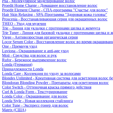
Plia - Молекулярное моделирование волос
Proedit Home Charge - Домашнее восстановление волос
Proedit Element Charge - СПА-программа "Счастье для волос"
Hair Skin Relaxing - SPA-Программа "Здоровая кожа головы"
Proscenia - Восстанавливающая серия для окрашенных волос
THEO - Уход для мужчин
Trie - Линия для укладки с протеинами шелка и жемчуга
Trie Tuner - Линия для базовой укладки с протеинами шелка и 
Viege - Антивозростная органическая серия
Locor Serum Color - Восстановление волос во время окрашиван
One - Премиум уход
Luviona - Окрашивание и anti-age уход
Moii - Средства для волос и рук
Rufor - Бережное выпрямление волос
Londa (Германия)
Принадлежности Londa
Londa Care - Коллекция по уходу за волосами
Blondes Unlimited - Креативная система для осветления волос б
Blondoran Blonding Powder - Препараты для осветления волос
Color Switch - Оттеночная краска прямого действия
Curl & Londa Form - Текстурирование
Londa Color - Окрашивание для волос
Londa Style - Новая коллекция стайлинга
Color Tune - Экспресс-тонер для волос
Matrix (США)