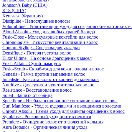
Johnson’s Baby (США)
K18 (США)
Kerastase (Франция)
Discipline - Непослушные волосы
Volumifique - Уплотняющий уход для создания объема тонких в
Blond Absolu - Уход для любых граней блонда
Fusio-Dose - Молекулярные коктейли для волос
Chronologiste - Искусство ревитализации волос
Couture Styling - Средства для укладки
Densifique - Потеря густоты волос
Elixir Ultime - На основе драгоценных масел
Fresh Affair - Сухой шампунь
Fusio-Scrub - Скраб-уход для кожи головы и волос
Genesis - Гамма против выпадения волос
Initialiste - Красота волос от корней до кончиков
Nutritive - Для сухих и чувствительных волос
Resistance - Восстановление волос
Soleil - Защита от солнца
Specifique - Несбалансированное состояние кожи головы
Curl Manifesto - Уход за кудрявыми и вьющимися волосами
Chroma Absolu - Гамма ухода для защиты окрашенных волос
Symbiose - Роскошный уход против перхоти
Premiere - Очищение волос от отложений кальция
Aura Botanica - Органическая линия ухода