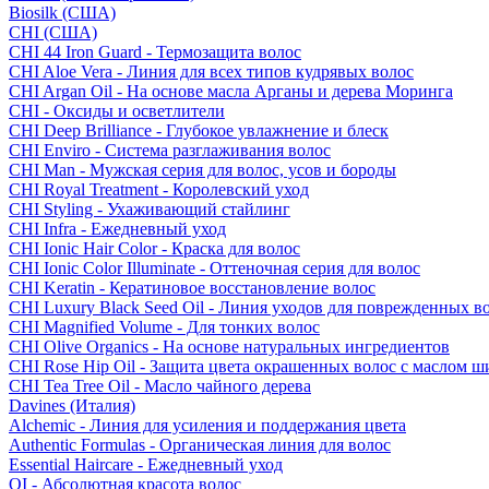
Biosilk (США)
CHI (США)
CHI 44 Iron Guard - Термозащита волос
CHI Aloe Vera - Линия для всех типов кудрявых волос
CHI Argan Oil - На основе масла Арганы и дерева Моринга
CHI - Оксиды и осветлители
CHI Deep Brilliance - Глубокое увлажнение и блеск
CHI Enviro - Система разглаживания волос
CHI Man - Мужская серия для волос, усов и бороды
CHI Royal Treatment - Королевский уход
CHI Styling - Ухаживающий стайлинг
CHI Infra - Ежедневный уход
CHI Ionic Hair Color - Краска для волос
CHI Ionic Color Illuminate - Оттеночная серия для волос
CHI Keratin - Кератиновое восстановление волос
CHI Luxury Black Seed Oil - Линия уходов для поврежденных в
CHI Magnified Volume - Для тонких волос
CHI Olive Organics - На основе натуральных ингредиентов
CHI Rose Hip Oil - Защита цвета окрашенных волос с маслом 
CHI Tea Tree Oil - Масло чайного дерева
Davines (Италия)
Alchemic - Линия для усиления и поддержания цвета
Authentic Formulas - Органическая линия для волос
Essential Haircare - Eжедневный уход
OI - Абсолютная красота волос