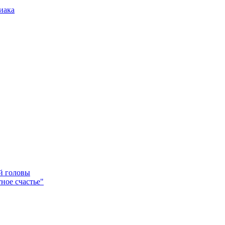
иака
ей головы
ное счастье"