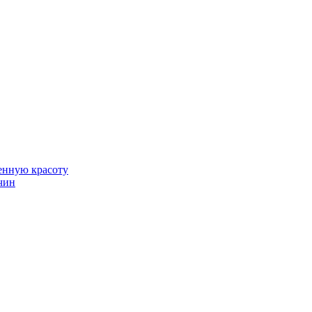
венную красоту
чин