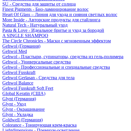
SU - Средства для защиты от солнца
Finest Pigments - Био-ламинирование волос
Heart Of Glass – Линия для ухода и сияния светлых волос
More Inside - Авторские продукты для стайлинга
Natural Tech - Натуральный уход
Pasta & Love - Идеальное бритье и уход за бородой
A SINGLE SHAMPOO
The Circle Chronicles - Маски с мгновенным эффектом
Gehwol (Германия)
Gehwol Med
Gehwol - Пластыри, супинаторы, средства из гель-полимера
Gehwol - Универсальные средства
Gehwol - Профессиональные и специальные средства
Gehwol Fusskraft
Gehwol Gerlasan - Средства для тела
Gehwol Balance
Gehwol Fusskraft Soft Feet
Global Keratin (США)
Glynt (Германия)
Glynt - Уход
Glynt - Окрашивание
Glynt - Укладка
Goldwell (Германия)
Colorance - Тонирующая крем-краска
Lightdimensions - Премиум-осветление