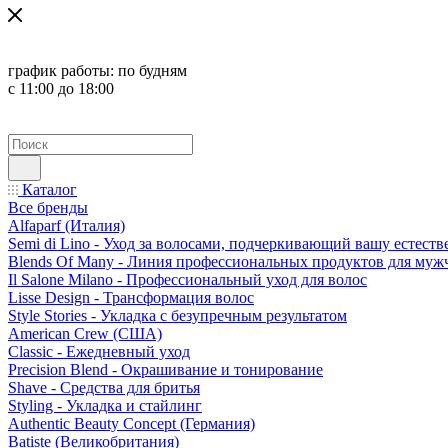
график работы:
по будням
с 11:00 до 18:00
Каталог
Все бренды
Alfaparf (Италия)
Semi di Lino - Уход за волосами, подчеркивающий вашу естест
Blends Of Many - Линия профессиональных продуктов для муж
Il Salone Milano - Профессиональный уход для волос
Lisse Design - Трансформация волос
Style Stories - Укладка с безупречным результатом
American Crew (США)
Classic - Ежедневный уход
Precision Blend - Окрашивание и тонирование
Shave - Средства для бритья
Styling - Укладка и стайлинг
Authentic Beauty Concept (Германия)
Batiste (Великобритания)