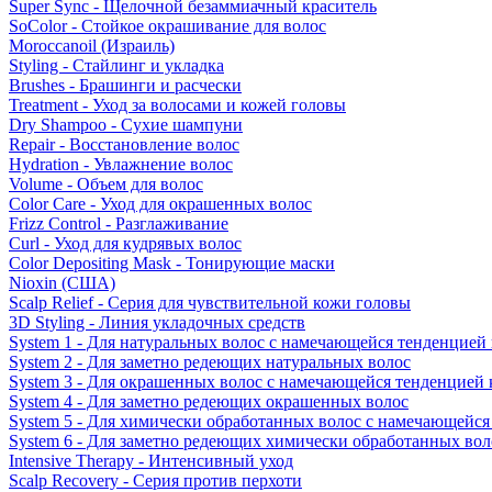
Super Sync - Щелочной безаммиачный краситель
SoColor - Стойкое окрашивание для волос
Moroccanoil (Израиль)
Styling - Стайлинг и укладка
Brushes - Брашинги и расчески
Treatment - Уход за волосами и кожей головы
Dry Shampoo - Сухие шампуни
Repair - Восстановление волос
Hydration - Увлажнение волос
Volume - Объем для волос
Color Care - Уход для окрашенных волос
Frizz Control - Разглаживание
Curl - Уход для кудрявых волос
Color Depositing Mask - Тонирующие маски
Nioxin (США)
Scalp Relief - Серия для чувствительной кожи головы
3D Styling - Линия укладочных средств
System 1 - Для натуральных волос с намечающейся тенденцией
System 2 - Для заметно редеющих натуральных волос
System 3 - Для окрашенных волос с намечающейся тенденцией
System 4 - Для заметно редеющих окрашенных волос
System 5 - Для химически обработанных волос с намечающейс
System 6 - Для заметно редеющих химически обработанных вол
Intensive Therapy - Интенсивный уход
Scalp Recovery - Серия против перхоти