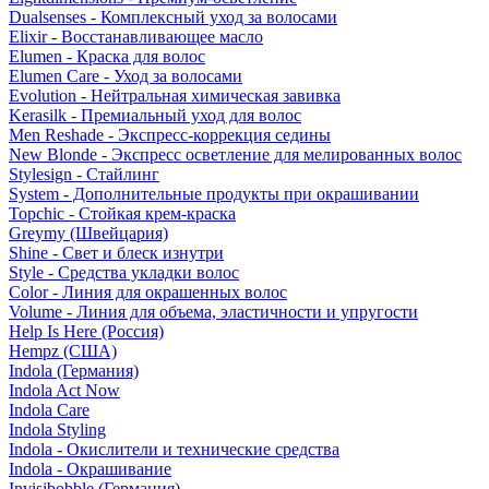
Dualsenses - Комплексный уход за волосами
Elixir - Восстанавливающее масло
Elumen - Краска для волос
Elumen Care - Уход за волосами
Evolution - Нейтральная химическая завивка
Kerasilk - Премиальный уход для волос
Men Reshade - Экспресс-коррекция седины
New Blonde - Экспресс осветление для мелированных волос
Stylesign - Стайлинг
System - Дополнительные продукты при окрашивании
Topchic - Стойкая крем-краска
Greymy (Швейцария)
Shine - Свет и блеск изнутри
Style - Средства укладки волос
Color - Линия для окрашенных волос
Volume - Линия для объема, эластичности и упругости
Help Is Here (Россия)
Hempz (США)
Indola (Германия)
Indola Act Now
Indola Care
Indola Styling
Indola - Окислители и технические средства
Indola - Окрашивание
Invisibobble (Германия)