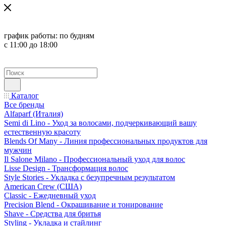
график работы:
по будням
с 11:00 до 18:00
Каталог
Все бренды
Alfaparf (Италия)
Semi di Lino - Уход за волосами, подчеркивающий вашу
естественную красоту
Blends Of Many - Линия профессиональных продуктов для
мужчин
Il Salone Milano - Профессиональный уход для волос
Lisse Design - Трансформация волос
Style Stories - Укладка с безупречным результатом
American Crew (США)
Classic - Ежедневный уход
Precision Blend - Окрашивание и тонирование
Shave - Средства для бритья
Styling - Укладка и стайлинг