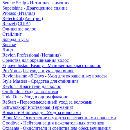
Serene Scalp - Истинная гармония
Supershine - Драгоценное сияние
Proraso (Италия)
RefectoCil (Австрия)
Reuzel (США)
Очищение волос
Стайлинг
Борода и усы
Бритье
Лицо
Revlon Professional (Испания)
Средства для окрашивания волос
Equave Instant Beauty - Мгновенная красота волос
Pro You - Для ухода и укладки волос
Revlonissimo 45 Days - Уход для окрашенных волосы
Style Masters - Средства для стайлинга
Revlon - Красители для волос
Orofluido - Уход за волосами
Uniq One - Уход в одном флаконе
ReStart - Переосмысленный уход за волосами
Schwarzkopf Professional (Германия)
Bonacure Hairtherapy - Уход за волосами
BlondMe - Осветление и уход за осветленными волосами
Goodbye - Нейтрализация нежелательных оттенков
Oxigenta - Окислители и средства для обесцвечивания