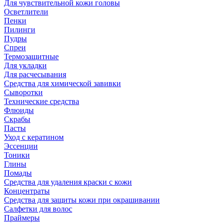
Для чувствительной кожи головы
Осветлители
Пенки
Пилинги
Пудры
Спреи
Термозащитные
Для укладки
Для расчесывания
Средства для химической завивки
Сыворотки
Технические средства
Флюиды
Скрабы
Пасты
Уход с кератином
Эссенции
Тоники
Глины
Помады
Средства для удаления краски с кожи
Концентраты
Средства для защиты кожи при окрашивании
Салфетки для волос
Праймеры