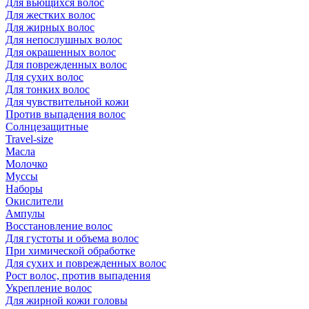
Для вьющихся волос
Для жестких волос
Для жирных волос
Для непослушных волос
Для окрашенных волос
Для поврежденных волос
Для сухих волос
Для тонких волос
Для чувствительной кожи
Против выпадения волос
Солнцезащитные
Travel-size
Масла
Молочко
Муссы
Наборы
Окислители
Ампулы
Восстановление волос
Для густоты и объема волос
При химической обработке
Для сухих и поврежденных волос
Рост волос, против выпадения
Укрепление волос
Для жирной кожи головы