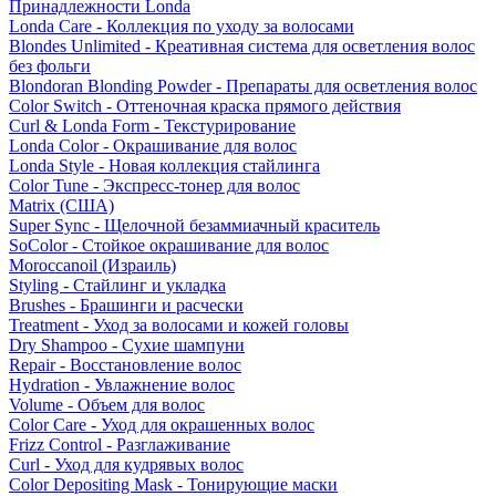
Принадлежности Londa
Londa Care - Коллекция по уходу за волосами
Blondes Unlimited - Креативная система для осветления волос
без фольги
Blondoran Blonding Powder - Препараты для осветления волос
Color Switch - Оттеночная краска прямого действия
Curl & Londa Form - Текстурирование
Londa Color - Окрашивание для волос
Londa Style - Новая коллекция стайлинга
Color Tune - Экспресс-тонер для волос
Matrix (США)
Super Sync - Щелочной безаммиачный краситель
SoColor - Стойкое окрашивание для волос
Moroccanoil (Израиль)
Styling - Стайлинг и укладка
Brushes - Брашинги и расчески
Treatment - Уход за волосами и кожей головы
Dry Shampoo - Сухие шампуни
Repair - Восстановление волос
Hydration - Увлажнение волос
Volume - Объем для волос
Color Care - Уход для окрашенных волос
Frizz Control - Разглаживание
Curl - Уход для кудрявых волос
Color Depositing Mask - Тонирующие маски