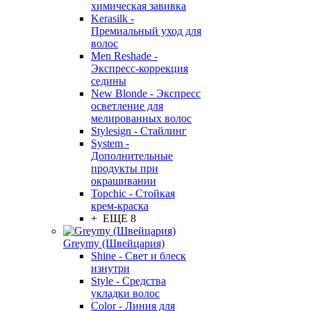
химическая завивка
Kerasilk -
Премиальный уход для
волос
Men Reshade -
Экспресс-коррекция
седины
New Blonde - Экспресс
осветление для
мелированных волос
Stylesign - Стайлинг
System -
Дополнительные
продукты при
окрашивании
Topchic - Стойкая
крем-краска
+ ЕЩЕ 8
Greymy (Швейцария)
Shine - Свет и блеск
изнутри
Style - Средства
укладки волос
Color - Линия для