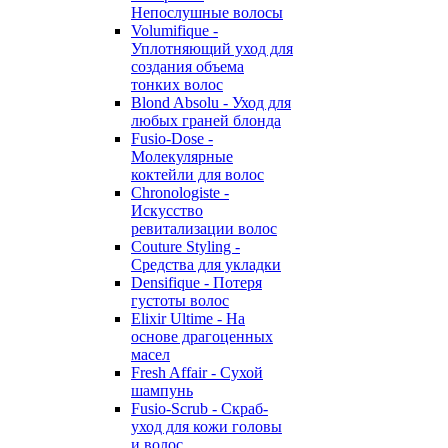
Непослушные волосы
Volumifique -
Уплотняющий уход для
создания объема
тонких волос
Blond Absolu - Уход для
любых граней блонда
Fusio-Dose -
Молекулярные
коктейли для волос
Chronologiste -
Искусство
ревитализации волос
Couture Styling -
Средства для укладки
Densifique - Потеря
густоты волос
Elixir Ultime - На
основе драгоценных
масел
Fresh Affair - Сухой
шампунь
Fusio-Scrub - Скраб-
уход для кожи головы
и волос