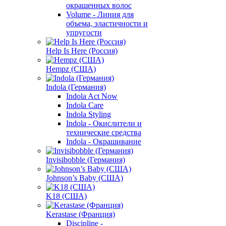
окрашенных волос
Volume - Линия для
объема, эластичности и
упругости
Help Is Here (Россия)
Hempz (США)
Indola (Германия)
Indola Act Now
Indola Care
Indola Styling
Indola - Окислители и
технические средства
Indola - Окрашивание
Invisibobble (Германия)
Johnson’s Baby (США)
K18 (США)
Kerastase (Франция)
Discipline -