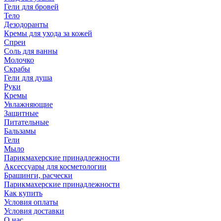
Гели для бровей
Тело
Дезодоранты
Кремы для ухода за кожей
Спреи
Соль для ванны
Молочко
Скрабы
Гели для душа
Руки
Кремы
Увлажняющие
Защитные
Питательные
Бальзамы
Гели
Мыло
Парикмахерские принадлежности
Аксессуары для косметологии
Брашинги, расчески
Парикмахерские принадлежности
Как купить
Условия оплаты
Условия доставки
О нас