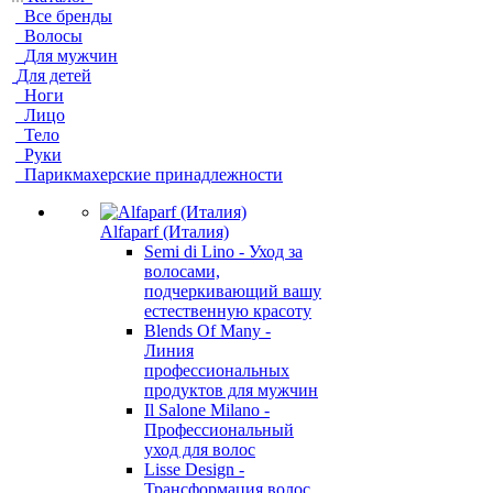
Все бренды
Волосы
Для мужчин
Для детей
Ноги
Лицо
Тело
Руки
Парикмахерские принадлежности
Alfaparf (Италия)
Semi di Lino - Уход за
волосами,
подчеркивающий вашу
естественную красоту
Blends Of Many -
Линия
профессиональных
продуктов для мужчин
Il Salone Milano -
Профессиональный
уход для волос
Lisse Design -
Трансформация волос