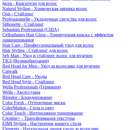
Igora - Красители для волос
Natural Styling - Химическая завивка волос
Osis - Стайлинг
Professionnelle - Укладочные средства для волос
Silhouette - Стайлинг
Sebastian Professional (США)
Cellophanes Hair Gloss - Тонирующая краска с эффектом
ламинирования
Hair Care - Профессиональный уход для волос
Hair Styling - Стайлинг для волос
Seb Man - Уход и стайлинг волос для мужчин
TIGI (Великобритания)
Bed Head for Men - Уход за волосами для мужчин
Catwalk
Bed Head Care - Уходы
Bed Head Style - Стайлинг
Wella Professionals (Германия)
Wella - Аксессуары
Blondor - Блондирование
Color Fresh - Оттеночные маски
ColorMotion - Сила и цвет
Color Touch - Интенсивное тонирование
Creatine+ - Трансформация текстуры
EIMI Styling - Настроение вашего стиля
Elements - Натуральная линия ухода за волосами