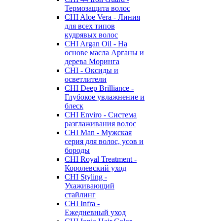
Термозащита волос
CHI Aloe Vera - Линия
для всех типов
кудрявых волос
CHI Argan Oil - На
основе масла Арганы и
дерева Моринга
CHI - Оксиды и
осветлители
CHI Deep Brilliance -
Глубокое увлажнение и
блеск
CHI Enviro - Система
разглаживания волос
CHI Man - Мужская
серия для волос, усов и
бороды
CHI Royal Treatment -
Королевский уход
CHI Styling -
Ухаживающий
стайлинг
CHI Infra -
Ежедневный уход