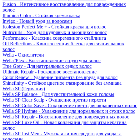
Fusion - Интенсивное восстановление для поврежденных
волос
Illumina Color - Стойкая крем-краска
Invigo - Новый уход за волосами
Koleston Perfect Me + - Стойкая краска для волос
Nutricurls - Уход для кудрявых и вьющихся волос
Performance - Классика современного стайлинга
Oil Reflections - Квинтэссенция блеска для сияния ваших
волос
Wella - Окислители
Wella°Plex - Восстановление структуры волос
True Grey - Для натуральных седых волос
Ultimate Repair - Роскошное восстановление
Color Renew - Удаление пигмента без вреда для волос
Shinefinity - Стойкое цветное глазирование без аммиака
Wella SP (Германия)
Wella SP Balance - Для чувствительной кожи головы
Wella SP Clear Scalp - Очищение против перхоти
Wella SP Color Save - Сохранение цвета для окрашенных волос
Wella SP Hydrate - Увлажнение для нормальных и сухих волос
Wella SP Repair - Восстановление для поврежденных волос
Wella SP Luxe Oil - Новая коллекция для защиты кератина
волос
Wella SP Just Men - Мужская линия средств для ухода за
волосами