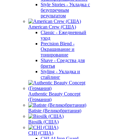
Style Stories - Укладка с
безупречным
результатом
American Crew (США)
Classic - Ежедневный
уход
Precision Blend -
Окрашивание и
тонирование
Shave - Средства для
бритья
Styling - Укладка и
стайлинг
Authentic Beauty Concept
(Германия)
Batiste (Великобритания)
Biosilk (США)
CHI (США)
CHI 44 Iron Guard -