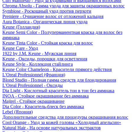
Curl Manifesto - Уход за кудрявыми и вьющимися волосами
Chroma Absolu - Гамма ухода для защиты окрашенных волос
Symbiose - Роскошный уход против перхоти
Premiere - Очищение волос от отложений кальция
Aura Botanica - Органическая линия ухода
Keune (Голландия)
Keune Semi Color - Полуперманентная краска для волос без
аммиака
Keune Tinta Color - Стойкая краска для волос
Keune Care - Уход
1922 by J.M. Keune - Мужская линия
Keune - Оксиды, порошки для осветления
Keune Style - Коллекция стайлинга
Keune Color Chameleon - Красители прямого действия
L'Oreal Professionnel (Франция)
Blond Studio - Полная гамма средств для блондирования
L'Oreal Professionnel - Оксиды
Dia Light - Кислотный краситель тон в тон без аммиака
INOA - Стойкое окрашивание без аммиака
Majirel - Стойкое окрашивание
Dia Color - Краситель-блеск без аммиака
Lebel (Япония)
Дополнительные средства для процедуры окрашивания волос
Cool Orange - Уход за кожей головы «Холодный апельсин»
Natural Hair - На основе натуральных экстрактов