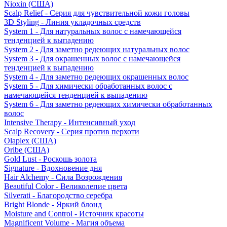
Nioxin (США)
Scalp Relief - Серия для чувствительной кожи головы
3D Styling - Линия укладочных средств
System 1 - Для натуральных волос с намечающейся
тенденцией к выпадению
System 2 - Для заметно редеющих натуральных волос
System 3 - Для окрашенных волос с намечающейся
тенденцией к выпадению
System 4 - Для заметно редеющих окрашенных волос
System 5 - Для химически обработанных волос с
намечающейся тенденцией к выпадению
System 6 - Для заметно редеющих химически обработанных
волос
Intensive Therapy - Интенсивный уход
Scalp Recovery - Серия против перхоти
Olaplex (США)
Oribe (США)
Gold Lust - Роскошь золота
Signature - Вдохновение дня
Hair Alchemy - Сила Возрождения
Beautiful Color - Великолепие цвета
Silverati - Благородство серебра
Bright Blonde - Яркий блонд
Moisture and Control - Источник красоты
Magnificent Volume - Магия объема