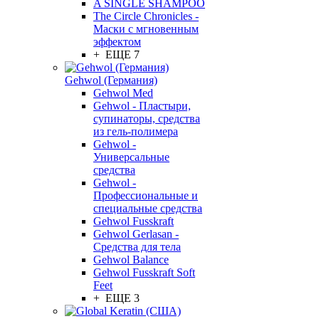
A SINGLE SHAMPOO
The Circle Chronicles -
Маски с мгновенным
эффектом
+ ЕЩЕ 7
Gehwol (Германия)
Gehwol Med
Gehwol - Пластыри,
супинаторы, средства
из гель-полимера
Gehwol -
Универсальные
средства
Gehwol -
Профессиональные и
специальные средства
Gehwol Fusskraft
Gehwol Gerlasan -
Средства для тела
Gehwol Balance
Gehwol Fusskraft Soft
Feet
+ ЕЩЕ 3