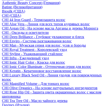
Authentic Beauty Concept (Германия)
Batiste (Великобритания)
Biosilk (США)
CHI (США)
CHI 44 Iron Guard - Термозащита волос
CHI Aloe Vera - Линия для всех типов кудрявых волос
CHI Argan Oil - На основе масла Арганы и дерева Моринга
CHI - Оксиды и осветлители
CHI Deep Brilliance - Глубокое увлажнение и блеск
CHI Enviro - Система разглаживания волос
CHI Man - Мужская серия для волос, усов и бороды
CHI Royal Treatment - Королевский уход
CHI Styling - Ухаживающий стайлинг
CHI Infra - Ежедневный уход
CHI Ionic Hair Color - Краска для волос
CHI Ionic Color Illuminate - Оттеночная серия для волос
CHI Keratin - Кератиновое восстановление волос
CHI Luxury Black Seed Oil - Линия уходов для поврежденных
волос
CHI Magnified Volume - Для тонких волос
CHI Olive Organics - На основе натуральных ингредиентов
CHI Rose Hip Oil - Защита цвета окрашенных волос с маслом
шиповника
CHI Tea Tree Oil - Масло чайного дерева
Davines (Италия)