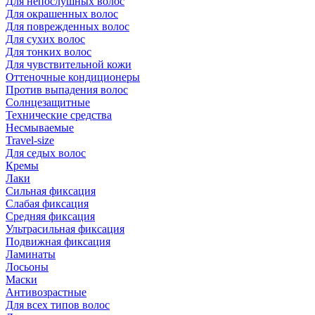
Для непослушных волос
Для окрашенных волос
Для поврежденных волос
Для сухих волос
Для тонких волос
Для чувствительной кожи
Оттеночные кондиционеры
Против выпадения волос
Солнцезащитные
Технические средства
Несмываемые
Travel-size
Для седых волос
Кремы
Лаки
Сильная фиксация
Слабая фиксация
Средняя фиксация
Ультрасильная фиксация
Подвижная фиксация
Ламинаты
Лосьоны
Маски
Антивозрастные
Для всех типов волос