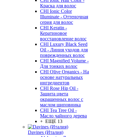
CHI Ionic Hair Color -
Краска для волос
CHI Ionic Color
Illuminate - Оттеночная
серия для волос
CHI Keratin -
Кератиновое
восстановление волос
CHI Luxury Black Seed
Oil - Линия уходов для
поврежденных волос
CHI Magnified Volume -
Для тонких волос
CHI Olive Organics - На
основе натуральных
ингредиентов
CHI Rose Hip Oil -
Защита цвета
окрашенных волос с
маслом шиповника
CHI Tea Tree Oil -
Масло чайного дерева
+ ЕЩЕ 13
Davines (Италия)