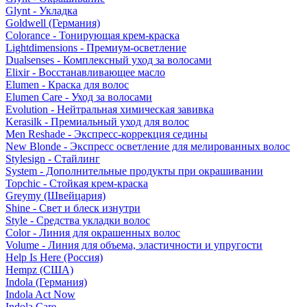
Glynt - Укладка
Goldwell (Германия)
Colorance - Тонирующая крем-краска
Lightdimensions - Премиум-осветление
Dualsenses - Комплексный уход за волосами
Elixir - Восстанавливающее масло
Elumen - Краска для волос
Elumen Care - Уход за волосами
Evolution - Нейтральная химическая завивка
Kerasilk - Премиальный уход для волос
Men Reshade - Экспресс-коррекция седины
New Blonde - Экспресс осветление для мелированных волос
Stylesign - Стайлинг
System - Дополнительные продукты при окрашивании
Topchic - Стойкая крем-краска
Greymy (Швейцария)
Shine - Свет и блеск изнутри
Style - Средства укладки волос
Color - Линия для окрашенных волос
Volume - Линия для объема, эластичности и упругости
Help Is Here (Россия)
Hempz (США)
Indola (Германия)
Indola Act Now
Indola Care