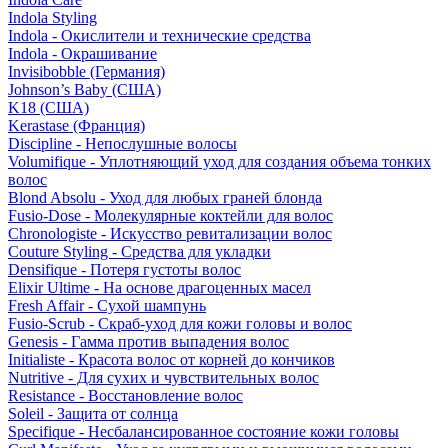
Indola Styling
Indola - Окислители и технические средства
Indola - Окрашивание
Invisibobble (Германия)
Johnson’s Baby (США)
K18 (США)
Kerastase (Франция)
Discipline - Непослушные волосы
Volumifique - Уплотняющий уход для создания объема тонких
волос
Blond Absolu - Уход для любых граней блонда
Fusio-Dose - Молекулярные коктейли для волос
Chronologiste - Искусство ревитализации волос
Couture Styling - Средства для укладки
Densifique - Потеря густоты волос
Elixir Ultime - На основе драгоценных масел
Fresh Affair - Сухой шампунь
Fusio-Scrub - Скраб-уход для кожи головы и волос
Genesis - Гамма против выпадения волос
Initialiste - Красота волос от корней до кончиков
Nutritive - Для сухих и чувствительных волос
Resistance - Восстановление волос
Soleil - Защита от солнца
Specifique - Несбалансированное состояние кожи головы