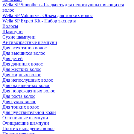
Wella SP Smoothen - Гладкость для непослушных вьющихся
волос
Wella SP Volumize - Объем для тонких волос
Wella SP Expert Kit - Набор эксперта
Волосы
Шампуни
Сухие шампуни
Антивозрастные шампуни
Для всех типов волос
Для вьющихся волос
Для детей
Для длинных волос
Для жестких волос
Для жирных волос
Для непослушных волос
Для окрашенных волос
Для поврежденных волос
Для роста волос
Для сухих волос
Для тонких волос
Для чувствительной кожи
Оттеночные шампуни
Очищающие шампуни
Против выпадения волос
Против перхоти