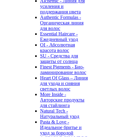
Alchemic - Линия для
усиления и
поддержания цвета
Authentic Formulas -
Органическая линия
для волос
Essential Haircare -
Eжедневный уход
OI - Абсолютная
красота волос
SU - Средства для
защиты от солнца
Finest Pigments - Био-
ламинирование волос
Heart Of Glass – Линия
для ухода и сияния
светлых волос
More Inside -
Авторские продукты
для стайлинга
Natural Tech -
Натуральный уход
Pasta & Love -
Идеальное бритье и
уход за бородой