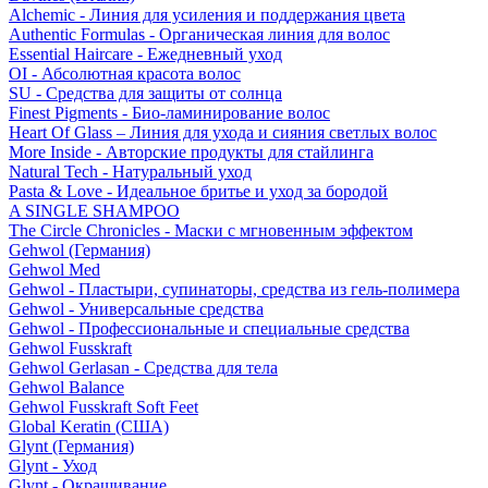
Alchemic - Линия для усиления и поддержания цвета
Authentic Formulas - Органическая линия для волос
Essential Haircare - Eжедневный уход
OI - Абсолютная красота волос
SU - Средства для защиты от солнца
Finest Pigments - Био-ламинирование волос
Heart Of Glass – Линия для ухода и сияния светлых волос
More Inside - Авторские продукты для стайлинга
Natural Tech - Натуральный уход
Pasta & Love - Идеальное бритье и уход за бородой
A SINGLE SHAMPOO
The Circle Chronicles - Маски с мгновенным эффектом
Gehwol (Германия)
Gehwol Med
Gehwol - Пластыри, супинаторы, средства из гель-полимера
Gehwol - Универсальные средства
Gehwol - Профессиональные и специальные средства
Gehwol Fusskraft
Gehwol Gerlasan - Средства для тела
Gehwol Balance
Gehwol Fusskraft Soft Feet
Global Keratin (США)
Glynt (Германия)
Glynt - Уход
Glynt - Окрашивание