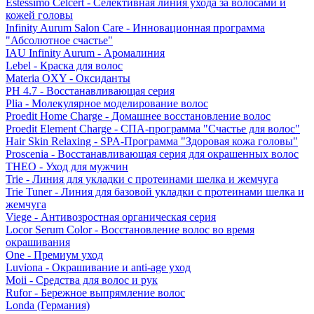
Estessimo Celcert - Селективная линия ухода за волосами и
кожей головы
Infinity Aurum Salon Care - Инновационная программа
"Абсолютное счастье"
IAU Infinity Aurum - Аромалиния
Lebel - Краска для волос
Materia OXY - Оксиданты
PH 4.7 - Восстанавливающая серия
Plia - Молекулярное моделирование волос
Proedit Home Charge - Домашнее восстановление волос
Proedit Element Charge - СПА-программа "Счастье для волос"
Hair Skin Relaxing - SPA-Программа "Здоровая кожа головы"
Proscenia - Восстанавливающая серия для окрашенных волос
THEO - Уход для мужчин
Trie - Линия для укладки с протеинами шелка и жемчуга
Trie Tuner - Линия для базовой укладки с протеинами шелка и
жемчуга
Viege - Антивозростная органическая серия
Locor Serum Color - Восстановление волос во время
окрашивания
One - Премиум уход
Luviona - Окрашивание и anti-age уход
Moii - Средства для волос и рук
Rufor - Бережное выпрямление волос
Londa (Германия)