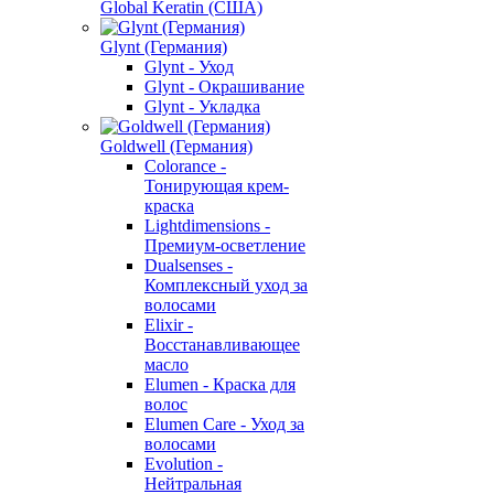
Global Keratin (США)
Glynt (Германия)
Glynt - Уход
Glynt - Окрашивание
Glynt - Укладка
Goldwell (Германия)
Colorance -
Тонирующая крем-
краска
Lightdimensions -
Премиум-осветление
Dualsenses -
Комплексный уход за
волосами
Elixir -
Восстанавливающее
масло
Elumen - Краска для
волос
Elumen Care - Уход за
волосами
Evolution -
Нейтральная