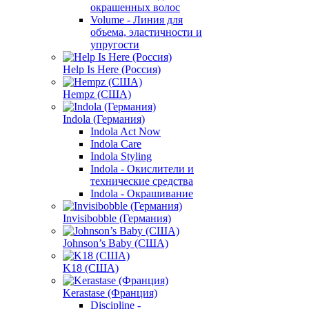
окрашенных волос
Volume - Линия для
объема, эластичности и
упругости
Help Is Here (Россия)
Hempz (США)
Indola (Германия)
Indola Act Now
Indola Care
Indola Styling
Indola - Окислители и
технические средства
Indola - Окрашивание
Invisibobble (Германия)
Johnson’s Baby (США)
K18 (США)
Kerastase (Франция)
Discipline -