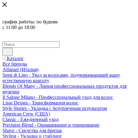
график работы:
по будням
с 11:00 до 18:00
Каталог
Все бренды
Alfaparf (Италия)
Semi di Lino - Уход за волосами, подчеркивающий вашу
естественную красоту
Blends Of Many - Линия профессиональных продуктов для
мужчин
Il Salone Milano - Профессиональный уход для волос
Lisse Design - Трансформация волос
Style Stories - Укладка с безупречным результатом
American Crew (США)
Classic - Ежедневный уход
Precision Blend - Окрашивание и тонирование
Shave - Средства для бритья
Styling - Укладка и стайлинг