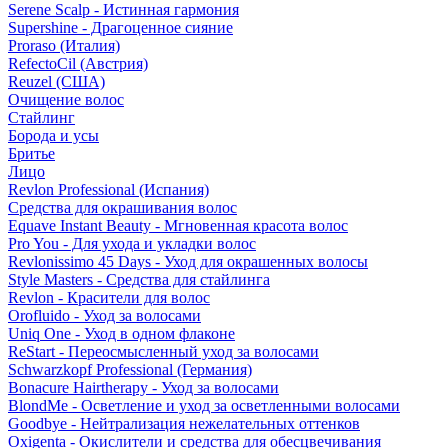
Serene Scalp - Истинная гармония
Supershine - Драгоценное сияние
Proraso (Италия)
RefectoCil (Австрия)
Reuzel (США)
Очищение волос
Стайлинг
Борода и усы
Бритье
Лицо
Revlon Professional (Испания)
Средства для окрашивания волос
Equave Instant Beauty - Мгновенная красота волос
Pro You - Для ухода и укладки волос
Revlonissimo 45 Days - Уход для окрашенных волосы
Style Masters - Средства для стайлинга
Revlon - Красители для волос
Orofluido - Уход за волосами
Uniq One - Уход в одном флаконе
ReStart - Переосмысленный уход за волосами
Schwarzkopf Professional (Германия)
Bonacure Hairtherapy - Уход за волосами
BlondMe - Осветление и уход за осветленными волосами
Goodbye - Нейтрализация нежелательных оттенков
Oxigenta - Окислители и средства для обесцвечивания