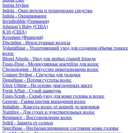
Indola Styling
Indola - Окислители и технические средства
Indola - Окрашивание
Invisibobble (Германия)
Johnson’s Baby (США)
K18 (США)
Kerastase (Франция)
Discipline - Непослушные волосы
Volumifique - Уплотняющий уход для создания объема тонких
волос
Blond Absolu - Уход для любых граней блонда
Fusio-Dose - Молекулярные коктейли для волос
Chronologiste - Искусство ревитализации волос
Couture Styling - Средства для укладки
Densifique - Потеря густоты волос
Elixir Ultime - На основе драгоценных масел
Fresh Affair - Сухой шампунь
Fusio-Scrub - Скраб-уход для кожи головы и волос
Genesis - Гамма против выпадения волос
Initialiste - Красота волос от корней до кончиков
Nutritive - Для сухих и чувствительных волос
Resistance - Восстановление волос
Soleil - Защита от солнца
Specifique - Несбалансированное состояние кожи головы