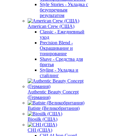
Style Stories - Укладка с
безупречным
результатом
American Crew (США)
Classic - Ежедневный
уход
Precision Blend -
Окрашивание и
тонирование
Shave - Средства для
бритья
Styling - Укладка и
стайлинг
Authentic Beauty Concept
(Германия)
Batiste (Великобритания)
Biosilk (США)
CHI (США)
CHI 44 Iron Guard -