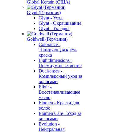
Global Keratin (США)
Glynt (Германия)
Glynt - Уход
Glynt - Окрашивание
Glynt - Укладка
Goldwell (Германия)
Colorance -
Тонирующая крем-
краска
Lightdimensions -
Премиум-осветление
Dualsenses -
Комплексный уход за
волосами
Elixir -
Восстанавливающее
масло
Elumen - Краска для
волос
Elumen Care - Уход за
волосами
Evolution -
Нейтральная