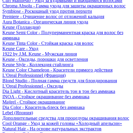
Curl Manifesto - Уход за кудрявыми и вьющимися волосами
Chroma Absolu - Гамма ухода для защиты окрашенных волос
Symbiose - Роскошный уход против перхоти
Premiere - Очищение волос от отложений кальция
Aura Botanica - Органическая линия ухода
Keune (Голландия)
Keune Semi Color - Полуперманентная краска для волос без
аммиака
Keune Tinta Color - Стойкая краска для волос
Keune Care - Уход
1922 by J.M. Keune - Мужская линия
Keune - Оксиды, порошки для осветления
Keune Style - Коллекция стайлинга
Keune Color Chameleon - Красители прямого действия
L'Oreal Professionnel (Франция)
Blond Studio - Полная гамма средств для блондирования
L'Oreal Professionnel - Оксиды
Dia Light - Кислотный краситель тон в тон без аммиака
INOA - Стойкое окрашивание без аммиака
Majirel - Стойкое окрашивание
Dia Color - Краситель-блеск без аммиака
Lebel (Япония)
Дополнительные средства для процедуры окрашивания волос
Cool Orange - Уход за кожей головы «Холодный апельсин»
Natural Hair - На основе натуральных экстрактов