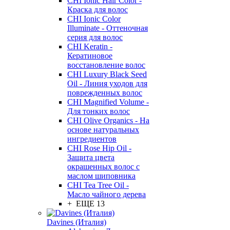
CHI Ionic Hair Color -
Краска для волос
CHI Ionic Color
Illuminate - Оттеночная
серия для волос
CHI Keratin -
Кератиновое
восстановление волос
CHI Luxury Black Seed
Oil - Линия уходов для
поврежденных волос
CHI Magnified Volume -
Для тонких волос
CHI Olive Organics - На
основе натуральных
ингредиентов
CHI Rose Hip Oil -
Защита цвета
окрашенных волос с
маслом шиповника
CHI Tea Tree Oil -
Масло чайного дерева
+ ЕЩЕ 13
Davines (Италия)