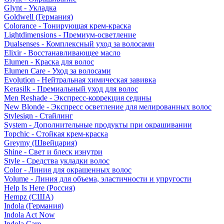
Glynt - Укладка
Goldwell (Германия)
Colorance - Тонирующая крем-краска
Lightdimensions - Премиум-осветление
Dualsenses - Комплексный уход за волосами
Elixir - Восстанавливающее масло
Elumen - Краска для волос
Elumen Care - Уход за волосами
Evolution - Нейтральная химическая завивка
Kerasilk - Премиальный уход для волос
Men Reshade - Экспресс-коррекция седины
New Blonde - Экспресс осветление для мелированных волос
Stylesign - Стайлинг
System - Дополнительные продукты при окрашивании
Topchic - Стойкая крем-краска
Greymy (Швейцария)
Shine - Свет и блеск изнутри
Style - Средства укладки волос
Color - Линия для окрашенных волос
Volume - Линия для объема, эластичности и упругости
Help Is Here (Россия)
Hempz (США)
Indola (Германия)
Indola Act Now
Indola Care