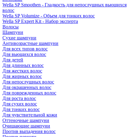
Wella SP Smoothen - Гладкость для непослушных вьющихся
волос
Wella SP Volumize - Объем для тонких волос
Wella SP Expert Kit - Набор эксперта
Волосы
Шампуни
Сухие шампуни
Антивозрастные шампуни
Для всех типов волос
Для вьющихся волос
Для детей
Для длинных волос
Для жестких волос
Для жирных волос
Для непослушных волос
Для окрашенных волос
Для поврежденных волос
Для роста волос
Для сухих волос
Для тонких волос
Для чувствительной кожи
Оттеночные шампуни
Очищающие шампуни
Против выпадения волос
Против перхоти