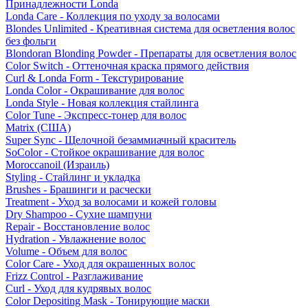
Принадлежности Londa
Londa Care - Коллекция по уходу за волосами
Blondes Unlimited - Креативная система для осветления волос
без фольги
Blondoran Blonding Powder - Препараты для осветления волос
Color Switch - Оттеночная краска прямого действия
Curl & Londa Form - Текстурирование
Londa Color - Окрашивание для волос
Londa Style - Новая коллекция стайлинга
Color Tune - Экспресс-тонер для волос
Matrix (США)
Super Sync - Щелочной безаммиачный краситель
SoColor - Стойкое окрашивание для волос
Moroccanoil (Израиль)
Styling - Стайлинг и укладка
Brushes - Брашинги и расчески
Treatment - Уход за волосами и кожей головы
Dry Shampoo - Сухие шампуни
Repair - Восстановление волос
Hydration - Увлажнение волос
Volume - Объем для волос
Color Care - Уход для окрашенных волос
Frizz Control - Разглаживание
Curl - Уход для кудрявых волос
Color Depositing Mask - Тонирующие маски