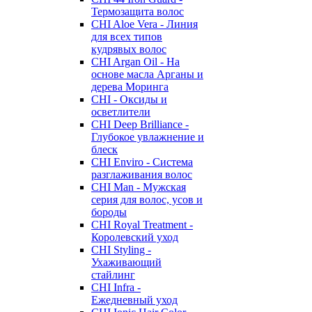
Термозащита волос
CHI Aloe Vera - Линия
для всех типов
кудрявых волос
CHI Argan Oil - На
основе масла Арганы и
дерева Моринга
CHI - Оксиды и
осветлители
CHI Deep Brilliance -
Глубокое увлажнение и
блеск
CHI Enviro - Система
разглаживания волос
CHI Man - Мужская
серия для волос, усов и
бороды
CHI Royal Treatment -
Королевский уход
CHI Styling -
Ухаживающий
стайлинг
CHI Infra -
Ежедневный уход