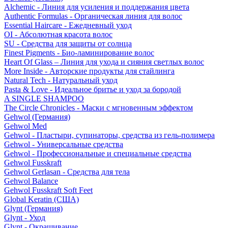
Alchemic - Линия для усиления и поддержания цвета
Authentic Formulas - Органическая линия для волос
Essential Haircare - Eжедневный уход
OI - Абсолютная красота волос
SU - Средства для защиты от солнца
Finest Pigments - Био-ламинирование волос
Heart Of Glass – Линия для ухода и сияния светлых волос
More Inside - Авторские продукты для стайлинга
Natural Tech - Натуральный уход
Pasta & Love - Идеальное бритье и уход за бородой
A SINGLE SHAMPOO
The Circle Chronicles - Маски с мгновенным эффектом
Gehwol (Германия)
Gehwol Med
Gehwol - Пластыри, супинаторы, средства из гель-полимера
Gehwol - Универсальные средства
Gehwol - Профессиональные и специальные средства
Gehwol Fusskraft
Gehwol Gerlasan - Средства для тела
Gehwol Balance
Gehwol Fusskraft Soft Feet
Global Keratin (США)
Glynt (Германия)
Glynt - Уход
Glynt - Окрашивание