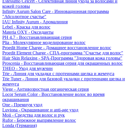
Estessimo Celcert - Селективная линия ухода за волосами и
кожей головы
Infinity Aurum Salon Care - Инновационная программа
"Абсолютное счастье"
IAU Infinity Aurum - Аромалиния
Lebel - Краска для волос
Materia OXY - Оксиданты
PH 4.7 - Восстанавливающая серия
Plia - Молекулярное моделирование волос
Proedit Home Charge - Домашнее восстановление волос
Proedit Element Charge - СПА-программа "Счастье для волос"
Hair Skin Relaxing - SPA-Программа "Здоровая кожа головы"
Proscenia - Восстанавливающая серия для окрашенных волос
THEO - Уход для мужчин
Trie - Линия для укладки с протеинами шелка и жемчуга
Trie Tuner - Линия для базовой укладки с протеинами шелка и
жемчуга
Viege - Антивозростная органическая серия
Locor Serum Color - Восстановление волос во время
окрашивания
One - Премиум уход
Luviona - Окрашивание и anti-age уход
Moii - Средства для волос и рук
Rufor - Бережное выпрямление волос
Londa (Германия)