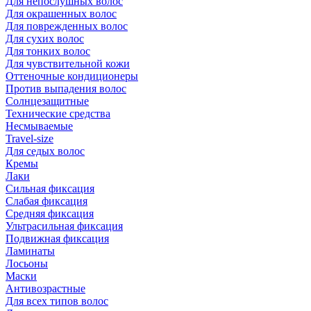
Для непослушных волос
Для окрашенных волос
Для поврежденных волос
Для сухих волос
Для тонких волос
Для чувствительной кожи
Оттеночные кондиционеры
Против выпадения волос
Солнцезащитные
Технические средства
Несмываемые
Travel-size
Для седых волос
Кремы
Лаки
Сильная фиксация
Слабая фиксация
Средняя фиксация
Ультрасильная фиксация
Подвижная фиксация
Ламинаты
Лосьоны
Маски
Антивозрастные
Для всех типов волос