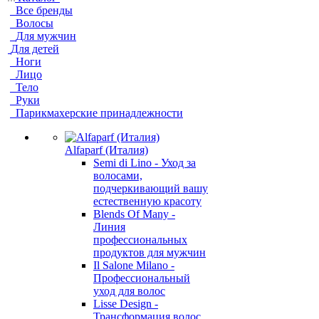
Все бренды
Волосы
Для мужчин
Для детей
Ноги
Лицо
Тело
Руки
Парикмахерские принадлежности
Alfaparf (Италия)
Semi di Lino - Уход за
волосами,
подчеркивающий вашу
естественную красоту
Blends Of Many -
Линия
профессиональных
продуктов для мужчин
Il Salone Milano -
Профессиональный
уход для волос
Lisse Design -
Трансформация волос