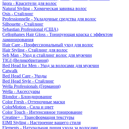
Igora - Красители для волос
Natural Styling - Химическая завивка волос
Osis - Стайлинг
Professionnelle - Укладочные средства для волос
Silhouette - Стайлинг
Sebastian Professional (США)
Cellophanes Hair Gloss - Тонирующая краска с эффектом
ламинирования
Hair Care - Профессиональный уход для волос
Hair Styling - Стайлинг для волос
Seb Man - Уход и стайлинг волос для мужчин
TIGI (Великобритания)
Bed Head for Men - Уход за волосами для мужчин
Catwalk
Bed Head Care - Уходы
Bed Head Style - Стайлинг
Wella Professionals (Германия)
Wella - Аксессуары
Blondor - Блондирование
Color Fresh - Оттеночные маски
ColorMotion - Сила и цвет
Color Touch - Интенсивное тонирование
Creatine+ - Трансформация текстуры
EIMI Styling - Настроение вашего стиля
Elements - Натуральная линия ухода за волосами