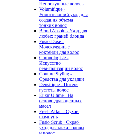
Непослушные волосы
Volumifique -
Уплотняющий уход для
создания объема
тонких волос
Blond Absolu - Уход для
любых граней блонда
Fusio-Dose -
Молекулярные
коктейли для волос
Chronologiste -
Искусство
ревитализации волос
Couture Styling -
Средства для укладки
Densifique - Потеря
густоты волос
Elixir Ultime - На
основе драгоценных
масел
Fresh Affair - Сухой
шампунь
Fusio-Scrub - Скраб-
уход для кожи головы
и волос