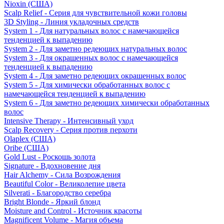
Nioxin (США)
Scalp Relief - Серия для чувствительной кожи головы
3D Styling - Линия укладочных средств
System 1 - Для натуральных волос с намечающейся
тенденцией к выпадению
System 2 - Для заметно редеющих натуральных волос
System 3 - Для окрашенных волос с намечающейся
тенденцией к выпадению
System 4 - Для заметно редеющих окрашенных волос
System 5 - Для химически обработанных волос с
намечающейся тенденцией к выпадению
System 6 - Для заметно редеющих химически обработанных
волос
Intensive Therapy - Интенсивный уход
Scalp Recovery - Серия против перхоти
Olaplex (США)
Oribe (США)
Gold Lust - Роскошь золота
Signature - Вдохновение дня
Hair Alchemy - Сила Возрождения
Beautiful Color - Великолепие цвета
Silverati - Благородство серебра
Bright Blonde - Яркий блонд
Moisture and Control - Источник красоты
Magnificent Volume - Магия объема