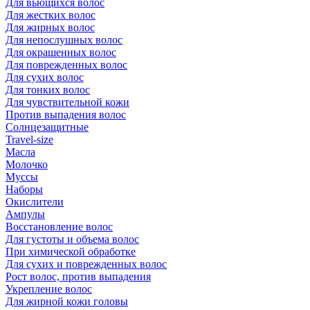
Для вьющихся волос
Для жестких волос
Для жирных волос
Для непослушных волос
Для окрашенных волос
Для поврежденных волос
Для сухих волос
Для тонких волос
Для чувствительной кожи
Против выпадения волос
Солнцезащитные
Travel-size
Масла
Молочко
Муссы
Наборы
Окислители
Ампулы
Восстановление волос
Для густоты и объема волос
При химической обработке
Для сухих и поврежденных волос
Рост волос, против выпадения
Укрепление волос
Для жирной кожи головы