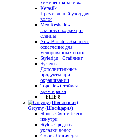
химическая завивка
Kerasilk -
Премиальный уход для
волос
Men Reshade -
Экспресс-коррекция
седины
New Blonde - Экспресс
осветление для
мелированных волос
Stylesign - Стайлинг
System -
Дополнительные
продукты при
окрашивании
Topchic - Стойкая
крем-краска
+ ЕЩЕ 8
Greymy (Швейцария)
Shine - Свет и блеск
изнутри
Style - Средства
укладки волос
Color - Линия для