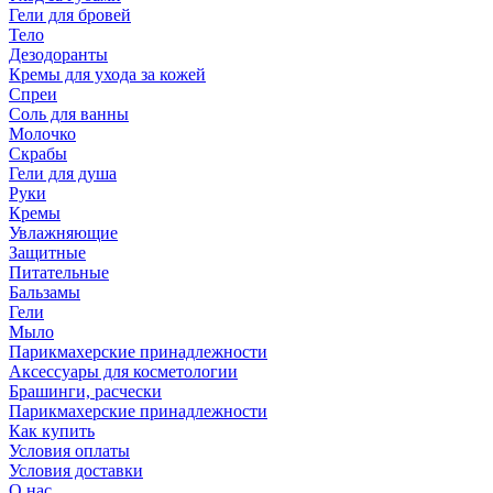
Гели для бровей
Тело
Дезодоранты
Кремы для ухода за кожей
Спреи
Соль для ванны
Молочко
Скрабы
Гели для душа
Руки
Кремы
Увлажняющие
Защитные
Питательные
Бальзамы
Гели
Мыло
Парикмахерские принадлежности
Аксессуары для косметологии
Брашинги, расчески
Парикмахерские принадлежности
Как купить
Условия оплаты
Условия доставки
О нас