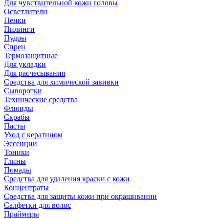
Для чувствительной кожи головы
Осветлители
Пенки
Пилинги
Пудры
Спреи
Термозащитные
Для укладки
Для расчесывания
Средства для химической завивки
Сыворотки
Технические средства
Флюиды
Скрабы
Пасты
Уход с кератином
Эссенции
Тоники
Глины
Помады
Средства для удаления краски с кожи
Концентраты
Средства для защиты кожи при окрашивании
Салфетки для волос
Праймеры