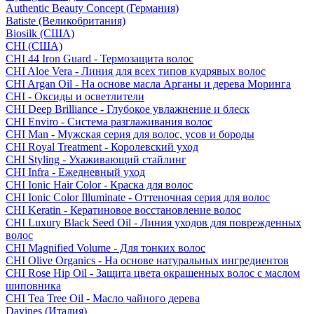
Authentic Beauty Concept (Германия)
Batiste (Великобритания)
Biosilk (США)
CHI (США)
CHI 44 Iron Guard - Термозащита волос
CHI Aloe Vera - Линия для всех типов кудрявых волос
CHI Argan Oil - На основе масла Арганы и дерева Моринга
CHI - Оксиды и осветлители
CHI Deep Brilliance - Глубокое увлажнение и блеск
CHI Enviro - Система разглаживания волос
CHI Man - Мужская серия для волос, усов и бороды
CHI Royal Treatment - Королевский уход
CHI Styling - Ухаживающий стайлинг
CHI Infra - Ежедневный уход
CHI Ionic Hair Color - Краска для волос
CHI Ionic Color Illuminate - Оттеночная серия для волос
CHI Keratin - Кератиновое восстановление волос
CHI Luxury Black Seed Oil - Линия уходов для поврежденных
волос
CHI Magnified Volume - Для тонких волос
CHI Olive Organics - На основе натуральных ингредиентов
CHI Rose Hip Oil - Защита цвета окрашенных волос с маслом
шиповника
CHI Tea Tree Oil - Масло чайного дерева
Davines (Италия)