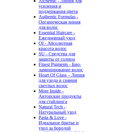
Alchemic - Линия для
усиления и
поддержания цвета
Authentic Formulas -
Органическая линия
для волос
Essential Haircare -
Eжедневный уход
OI - Абсолютная
красота волос
SU - Средства для
защиты от солнца
Finest Pigments - Био-
ламинирование волос
Heart Of Glass – Линия
для ухода и сияния
светлых волос
More Inside -
Авторские продукты
для стайлинга
Natural Tech -
Натуральный уход
Pasta & Love -
Идеальное бритье и
уход за бородой