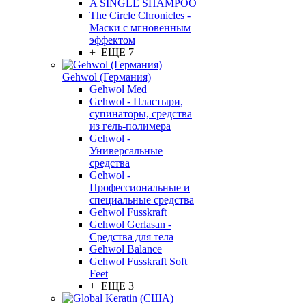
A SINGLE SHAMPOO
The Circle Chronicles -
Маски с мгновенным
эффектом
+ ЕЩЕ 7
Gehwol (Германия)
Gehwol Med
Gehwol - Пластыри,
супинаторы, средства
из гель-полимера
Gehwol -
Универсальные
средства
Gehwol -
Профессиональные и
специальные средства
Gehwol Fusskraft
Gehwol Gerlasan -
Средства для тела
Gehwol Balance
Gehwol Fusskraft Soft
Feet
+ ЕЩЕ 3