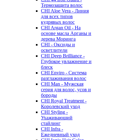
Термозащита волос
CHI Aloe Vera - Линия
для всех типов
кудрявых волос
CHI Argan Oil - На
основе масла Арганы и
дерева Моринга
CHI - Оксиды и
осветлители
CHI Deep Brilliance -
Глубокое увлажнение и
блеск
CHI Enviro - Система
разглаживания волос
CHI Man - Мужская
серия для волос, усов и
бороды
CHI Royal Treatment -
Королевский уход
CHI Styling -
Ухаживающий
стайлинг
CHI Infra -
Ежедневный уход