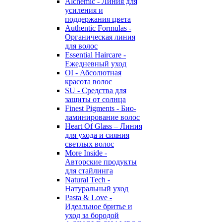
Alchemic - Линия для
усиления и
поддержания цвета
Authentic Formulas -
Органическая линия
для волос
Essential Haircare -
Eжедневный уход
OI - Абсолютная
красота волос
SU - Средства для
защиты от солнца
Finest Pigments - Био-
ламинирование волос
Heart Of Glass – Линия
для ухода и сияния
светлых волос
More Inside -
Авторские продукты
для стайлинга
Natural Tech -
Натуральный уход
Pasta & Love -
Идеальное бритье и
уход за бородой