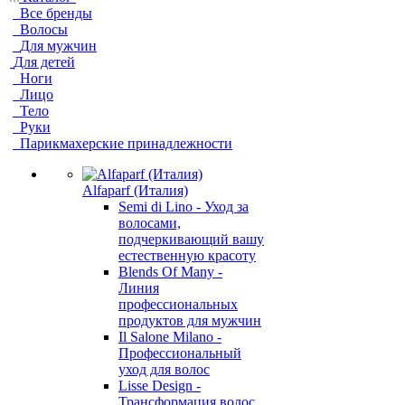
Все бренды
Волосы
Для мужчин
Для детей
Ноги
Лицо
Тело
Руки
Парикмахерские принадлежности
Alfaparf (Италия)
Semi di Lino - Уход за
волосами,
подчеркивающий вашу
естественную красоту
Blends Of Many -
Линия
профессиональных
продуктов для мужчин
Il Salone Milano -
Профессиональный
уход для волос
Lisse Design -
Трансформация волос