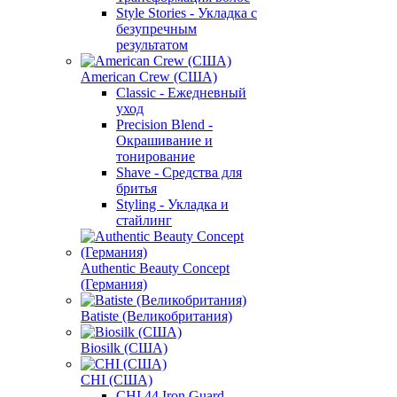
Style Stories - Укладка с
безупречным
результатом
American Crew (США)
Classic - Ежедневный
уход
Precision Blend -
Окрашивание и
тонирование
Shave - Средства для
бритья
Styling - Укладка и
стайлинг
Authentic Beauty Concept
(Германия)
Batiste (Великобритания)
Biosilk (США)
CHI (США)
CHI 44 Iron Guard -