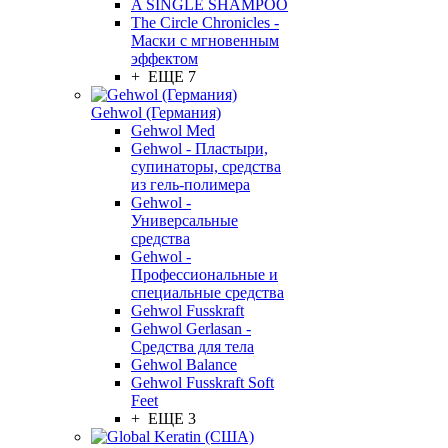
A SINGLE SHAMPOO
The Circle Chronicles -
Маски с мгновенным
эффектом
+ ЕЩЕ 7
Gehwol (Германия)
Gehwol Med
Gehwol - Пластыри,
супинаторы, средства
из гель-полимера
Gehwol -
Универсальные
средства
Gehwol -
Профессиональные и
специальные средства
Gehwol Fusskraft
Gehwol Gerlasan -
Средства для тела
Gehwol Balance
Gehwol Fusskraft Soft
Feet
+ ЕЩЕ 3