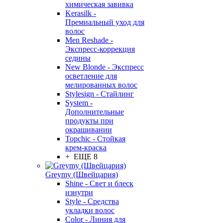
химическая завивка
Kerasilk -
Премиальный уход для
волос
Men Reshade -
Экспресс-коррекция
седины
New Blonde - Экспресс
осветление для
мелированных волос
Stylesign - Стайлинг
System -
Дополнительные
продукты при
окрашивании
Topchic - Стойкая
крем-краска
+ ЕЩЕ 8
Greymy (Швейцария)
Shine - Свет и блеск
изнутри
Style - Средства
укладки волос
Color - Линия для