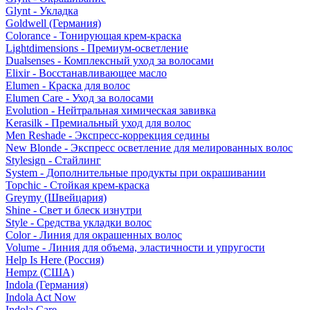
Glynt - Укладка
Goldwell (Германия)
Colorance - Тонирующая крем-краска
Lightdimensions - Премиум-осветление
Dualsenses - Комплексный уход за волосами
Elixir - Восстанавливающее масло
Elumen - Краска для волос
Elumen Care - Уход за волосами
Evolution - Нейтральная химическая завивка
Kerasilk - Премиальный уход для волос
Men Reshade - Экспресс-коррекция седины
New Blonde - Экспресс осветление для мелированных волос
Stylesign - Стайлинг
System - Дополнительные продукты при окрашивании
Topchic - Стойкая крем-краска
Greymy (Швейцария)
Shine - Свет и блеск изнутри
Style - Средства укладки волос
Color - Линия для окрашенных волос
Volume - Линия для объема, эластичности и упругости
Help Is Here (Россия)
Hempz (США)
Indola (Германия)
Indola Act Now
Indola Care