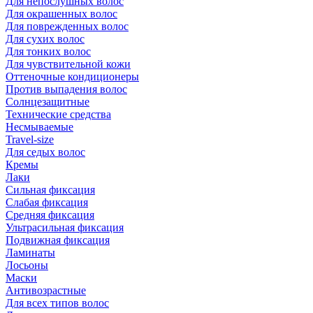
Для непослушных волос
Для окрашенных волос
Для поврежденных волос
Для сухих волос
Для тонких волос
Для чувствительной кожи
Оттеночные кондиционеры
Против выпадения волос
Солнцезащитные
Технические средства
Несмываемые
Travel-size
Для седых волос
Кремы
Лаки
Сильная фиксация
Слабая фиксация
Средняя фиксация
Ультрасильная фиксация
Подвижная фиксация
Ламинаты
Лосьоны
Маски
Антивозрастные
Для всех типов волос