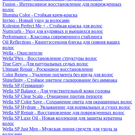
Fusion - Интенсивное восстановление для поврежденных
волос
Illumina Color - Стойкая крем-краска
Invigo - Новый уход за волосами
Koleston Perfect Me + - Стойкая краска для волос
Nutricurls - Уход для кудрявых и вьющихся волос
Performance - Классика современного стайлинга
Oil Reflections - Квинтэссенция блеска для сияния ваших
волос
Wella - Окислители
Wella°Plex - Восстановление структуры волос
True Grey - Для натуральных седых волос
Ultimate Repair - Роскошное восстановление
Color Renew - Удаление пигмента без вреда для волос
Shinefinity - Стойкое цветное глазирование без аммиака
Wella SP (Германия)
Wella SP Balance - Для чувствительной кожи головы
Wella SP Clear Scalp - Очищение против перхоти
Wella SP Color Save - Сохранение цвета для окрашенных волос
Wella SP Hydrate - Увлажнение для нормальных и сухих волос
Wella SP Repair - Восстановление для поврежденных волос
Wella SP Luxe Oil - Новая коллекция для защиты кератина
волос
Wella SP Just Men - Мужская линия средств для ухода за
волосами