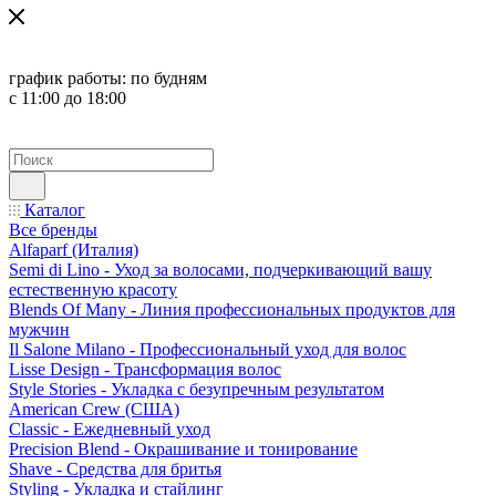
график работы:
по будням
с 11:00 до 18:00
Каталог
Все бренды
Alfaparf (Италия)
Semi di Lino - Уход за волосами, подчеркивающий вашу
естественную красоту
Blends Of Many - Линия профессиональных продуктов для
мужчин
Il Salone Milano - Профессиональный уход для волос
Lisse Design - Трансформация волос
Style Stories - Укладка с безупречным результатом
American Crew (США)
Classic - Ежедневный уход
Precision Blend - Окрашивание и тонирование
Shave - Средства для бритья
Styling - Укладка и стайлинг