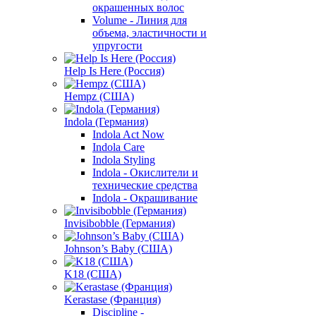
окрашенных волос
Volume - Линия для
объема, эластичности и
упругости
Help Is Here (Россия)
Hempz (США)
Indola (Германия)
Indola Act Now
Indola Care
Indola Styling
Indola - Окислители и
технические средства
Indola - Окрашивание
Invisibobble (Германия)
Johnson’s Baby (США)
K18 (США)
Kerastase (Франция)
Discipline -