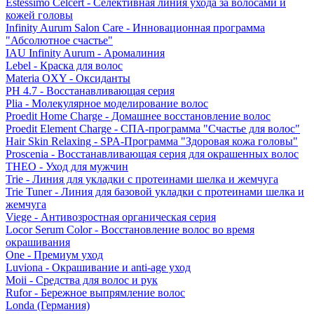
Estessimo Celcert - Селективная линия ухода за волосами и
кожей головы
Infinity Aurum Salon Care - Инновационная программа
"Абсолютное счастье"
IAU Infinity Aurum - Аромалиния
Lebel - Краска для волос
Materia OXY - Оксиданты
PH 4.7 - Восстанавливающая серия
Plia - Молекулярное моделирование волос
Proedit Home Charge - Домашнее восстановление волос
Proedit Element Charge - СПА-программа "Счастье для волос"
Hair Skin Relaxing - SPA-Программа "Здоровая кожа головы"
Proscenia - Восстанавливающая серия для окрашенных волос
THEO - Уход для мужчин
Trie - Линия для укладки с протеинами шелка и жемчуга
Trie Tuner - Линия для базовой укладки с протеинами шелка и
жемчуга
Viege - Антивозростная органическая серия
Locor Serum Color - Восстановление волос во время
окрашивания
One - Премиум уход
Luviona - Окрашивание и anti-age уход
Moii - Средства для волос и рук
Rufor - Бережное выпрямление волос
Londa (Германия)