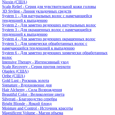
Nioxin (США)
Scalp Relief - Серия для чувствительной кожи головы
3D Styling - Линия укладочных средств
System 1 - Для натуральных волос с намечающейся
тенденцией к выпадению
System 2 - Для заметно редеющих натуральных волос
System 3 - Для окрашенных волос с намечающейся
тенденцией к выпадению
System 4 - Для заметно редеющих окрашенных волос
System 5 - Для химически обработанных волос с
намечающейся тенденцией к выпадению
System 6 - Для заметно редеющих химически обработанных
волос
Intensive Therapy - Интенсивный уход
Scalp Recovery - Серия против перхоти
Olaplex (США)
Oribe (США)
Gold Lust - Роскошь золота
Signature - Вдохновение дня
Hair Alchemy - Сила Возрождения
Beautiful Color - Великолепие цвета
Silverati - Благородство серебра
Bright Blonde - Яркий блонд
Moisture and Control - Источник красоты
Magnificent Volume - Магия объема