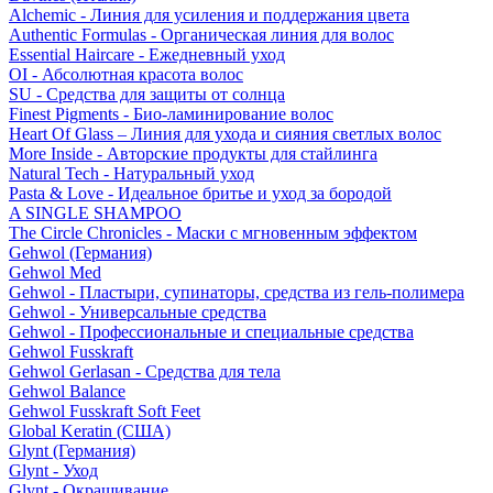
Alchemic - Линия для усиления и поддержания цвета
Authentic Formulas - Органическая линия для волос
Essential Haircare - Eжедневный уход
OI - Абсолютная красота волос
SU - Средства для защиты от солнца
Finest Pigments - Био-ламинирование волос
Heart Of Glass – Линия для ухода и сияния светлых волос
More Inside - Авторские продукты для стайлинга
Natural Tech - Натуральный уход
Pasta & Love - Идеальное бритье и уход за бородой
A SINGLE SHAMPOO
The Circle Chronicles - Маски с мгновенным эффектом
Gehwol (Германия)
Gehwol Med
Gehwol - Пластыри, супинаторы, средства из гель-полимера
Gehwol - Универсальные средства
Gehwol - Профессиональные и специальные средства
Gehwol Fusskraft
Gehwol Gerlasan - Средства для тела
Gehwol Balance
Gehwol Fusskraft Soft Feet
Global Keratin (США)
Glynt (Германия)
Glynt - Уход
Glynt - Окрашивание