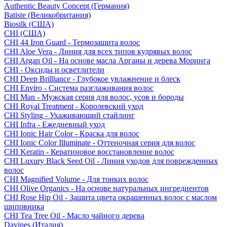
Authentic Beauty Concept (Германия)
Batiste (Великобритания)
Biosilk (США)
CHI (США)
CHI 44 Iron Guard - Термозащита волос
CHI Aloe Vera - Линия для всех типов кудрявых волос
CHI Argan Oil - На основе масла Арганы и дерева Моринга
CHI - Оксиды и осветлители
CHI Deep Brilliance - Глубокое увлажнение и блеск
CHI Enviro - Система разглаживания волос
CHI Man - Мужская серия для волос, усов и бороды
CHI Royal Treatment - Королевский уход
CHI Styling - Ухаживающий стайлинг
CHI Infra - Ежедневный уход
CHI Ionic Hair Color - Краска для волос
CHI Ionic Color Illuminate - Оттеночная серия для волос
CHI Keratin - Кератиновое восстановление волос
CHI Luxury Black Seed Oil - Линия уходов для поврежденных
волос
CHI Magnified Volume - Для тонких волос
CHI Olive Organics - На основе натуральных ингредиентов
CHI Rose Hip Oil - Защита цвета окрашенных волос с маслом
шиповника
CHI Tea Tree Oil - Масло чайного дерева
Davines (Италия)