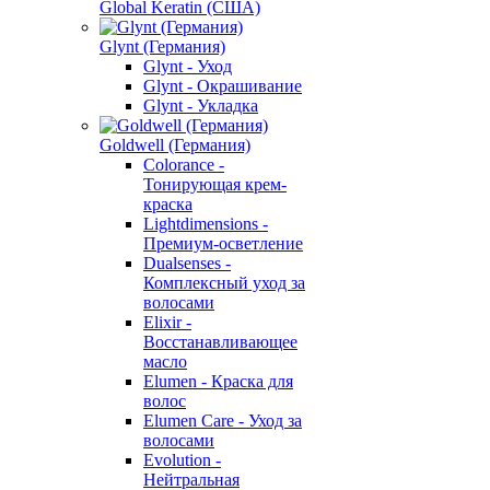
Global Keratin (США)
Glynt (Германия)
Glynt - Уход
Glynt - Окрашивание
Glynt - Укладка
Goldwell (Германия)
Colorance -
Тонирующая крем-
краска
Lightdimensions -
Премиум-осветление
Dualsenses -
Комплексный уход за
волосами
Elixir -
Восстанавливающее
масло
Elumen - Краска для
волос
Elumen Care - Уход за
волосами
Evolution -
Нейтральная