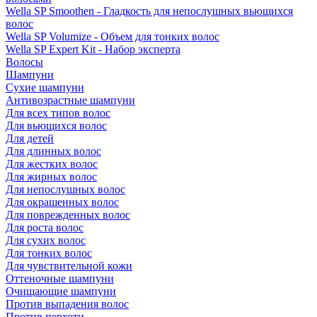
Wella SP Smoothen - Гладкость для непослушных вьющихся
волос
Wella SP Volumize - Объем для тонких волос
Wella SP Expert Kit - Набор эксперта
Волосы
Шампуни
Сухие шампуни
Антивозрастные шампуни
Для всех типов волос
Для вьющихся волос
Для детей
Для длинных волос
Для жестких волос
Для жирных волос
Для непослушных волос
Для окрашенных волос
Для поврежденных волос
Для роста волос
Для сухих волос
Для тонких волос
Для чувствительной кожи
Оттеночные шампуни
Очищающие шампуни
Против выпадения волос
Против перхоти