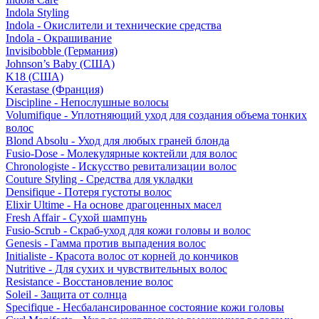
Indola Styling
Indola - Окислители и технические средства
Indola - Окрашивание
Invisibobble (Германия)
Johnson’s Baby (США)
K18 (США)
Kerastase (Франция)
Discipline - Непослушные волосы
Volumifique - Уплотняющий уход для создания объема тонких
волос
Blond Absolu - Уход для любых граней блонда
Fusio-Dose - Молекулярные коктейли для волос
Chronologiste - Искусство ревитализации волос
Couture Styling - Средства для укладки
Densifique - Потеря густоты волос
Elixir Ultime - На основе драгоценных масел
Fresh Affair - Сухой шампунь
Fusio-Scrub - Скраб-уход для кожи головы и волос
Genesis - Гамма против выпадения волос
Initialiste - Красота волос от корней до кончиков
Nutritive - Для сухих и чувствительных волос
Resistance - Восстановление волос
Soleil - Защита от солнца
Specifique - Несбалансированное состояние кожи головы