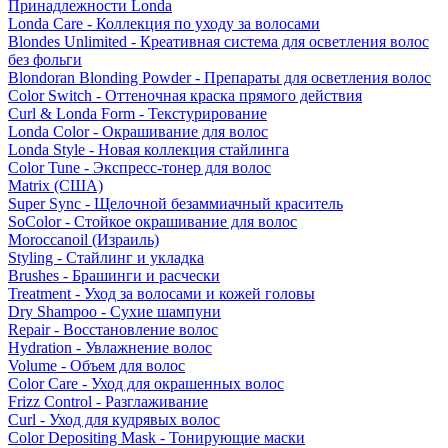
Принадлежности Londa
Londa Care - Коллекция по уходу за волосами
Blondes Unlimited - Креативная система для осветления волос
без фольги
Blondoran Blonding Powder - Препараты для осветления волос
Color Switch - Оттеночная краска прямого действия
Curl & Londa Form - Текстурирование
Londa Color - Окрашивание для волос
Londa Style - Новая коллекция стайлинга
Color Tune - Экспресс-тонер для волос
Matrix (США)
Super Sync - Щелочной безаммиачный краситель
SoColor - Стойкое окрашивание для волос
Moroccanoil (Израиль)
Styling - Стайлинг и укладка
Brushes - Брашинги и расчески
Treatment - Уход за волосами и кожей головы
Dry Shampoo - Сухие шампуни
Repair - Восстановление волос
Hydration - Увлажнение волос
Volume - Объем для волос
Color Care - Уход для окрашенных волос
Frizz Control - Разглаживание
Curl - Уход для кудрявых волос
Color Depositing Mask - Тонирующие маски