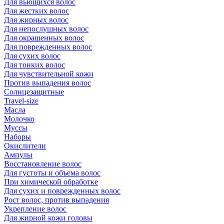
Для вьющихся волос
Для жестких волос
Для жирных волос
Для непослушных волос
Для окрашенных волос
Для поврежденных волос
Для сухих волос
Для тонких волос
Для чувствительной кожи
Против выпадения волос
Солнцезащитные
Travel-size
Масла
Молочко
Муссы
Наборы
Окислители
Ампулы
Восстановление волос
Для густоты и объема волос
При химической обработке
Для сухих и поврежденных волос
Рост волос, против выпадения
Укрепление волос
Для жирной кожи головы