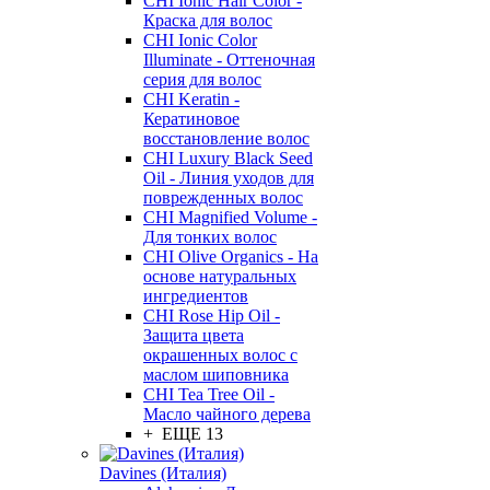
CHI Ionic Hair Color -
Краска для волос
CHI Ionic Color
Illuminate - Оттеночная
серия для волос
CHI Keratin -
Кератиновое
восстановление волос
CHI Luxury Black Seed
Oil - Линия уходов для
поврежденных волос
CHI Magnified Volume -
Для тонких волос
CHI Olive Organics - На
основе натуральных
ингредиентов
CHI Rose Hip Oil -
Защита цвета
окрашенных волос с
маслом шиповника
CHI Tea Tree Oil -
Масло чайного дерева
+ ЕЩЕ 13
Davines (Италия)