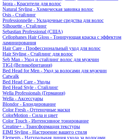
Igora - Красители для волос
Natural Styling - Химическая завивка волос
Osis - Стайлинг
Professionnelle - Укладочные средства для волос
Silhouette - Стайлинг
Sebastian Professional (США)
Cellophanes Hair Gloss - Тонирующая краска с эффектом
ламинирования
Hair Care - Профессиональный уход для волос
Hair Styling - Стайлинг для волос
Seb Man - Уход и стайлинг волос для мужчин
TIGI (Великобритания)
Bed Head for Men - Уход за волосами для мужчин
Catwalk
Bed Head Care - Уходы
Bed Head Style - Стайлинг
Wella Professionals (Германия)
Wella - Аксессуары
Blondor - Блондирование
Color Fresh - Оттеночные маски
ColorMotion - Сила и цвет
Color Touch - Интенсивное тонирование
Creatine+ - Трансформация текстуры
EIMI Styling - Настроение вашего стиля
Elements - Натуральная линия ухода за волосами