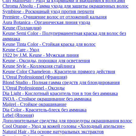
Curl Manifesto - Уход за кудрявыми и вьющимися волосами
Chroma Absolu - Гамма ухода для защиты окрашенных волос
Symbiose - Роскошный уход против перхоти
Premiere - Очищение волос от отложений кальция
Aura Botanica - Органическая линия ухода
Keune (Голландия)
Keune Semi Color - Полуперманентная краска для волос без
аммиака
Keune Tinta Color - Стойкая краска для волос
Keune Care - Уход
1922 by J.M. Keune - Мужская линия
Keune - Оксиды, порошки для осветления
Keune Style - Коллекция стайлинга
Keune Color Chameleon - Красители прямого действия
L'Oreal Professionnel (Франция)
Blond Studio - Полная гамма средств для блондирования
L'Oreal Professionnel - Оксиды
Dia Light - Кислотный краситель тон в тон без аммиака
INOA - Стойкое окрашивание без аммиака
Majirel - Стойкое окрашивание
Dia Color - Краситель-блеск без аммиака
Lebel (Япония)
Дополнительные средства для процедуры окрашивания волос
Cool Orange - Уход за кожей головы «Холодный апельсин»
Natural Hair - На основе натуральных экстрактов