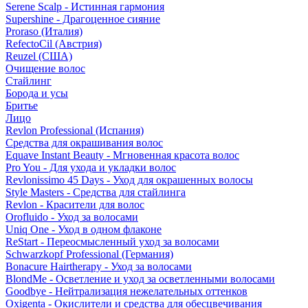
Serene Scalp - Истинная гармония
Supershine - Драгоценное сияние
Proraso (Италия)
RefectoCil (Австрия)
Reuzel (США)
Очищение волос
Стайлинг
Борода и усы
Бритье
Лицо
Revlon Professional (Испания)
Средства для окрашивания волос
Equave Instant Beauty - Мгновенная красота волос
Pro You - Для ухода и укладки волос
Revlonissimo 45 Days - Уход для окрашенных волосы
Style Masters - Средства для стайлинга
Revlon - Красители для волос
Orofluido - Уход за волосами
Uniq One - Уход в одном флаконе
ReStart - Переосмысленный уход за волосами
Schwarzkopf Professional (Германия)
Bonacure Hairtherapy - Уход за волосами
BlondMe - Осветление и уход за осветленными волосами
Goodbye - Нейтрализация нежелательных оттенков
Oxigenta - Окислители и средства для обесцвечивания