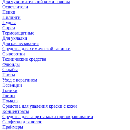
Для чувствительной кожи головы
Осветлители
Пенки
Пилинги
Пудры
Спреи
Термозащитные
Для укладки
Для расчесывания
Средства для химической завивки
Сыворотки
Технические средства
Флюиды
Скрабы
Пасты
Уход с кератином
Эссенции
Тоники
Глины
Помады
Средства для удаления краски с кожи
Концентраты
Средства для защиты кожи при окрашивании
Салфетки для волос
Праймеры