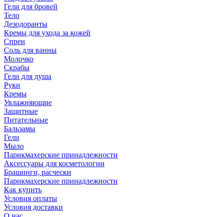
Гели для бровей
Тело
Дезодоранты
Кремы для ухода за кожей
Спреи
Соль для ванны
Молочко
Скрабы
Гели для душа
Руки
Кремы
Увлажняющие
Защитные
Питательные
Бальзамы
Гели
Мыло
Парикмахерские принадлежности
Аксессуары для косметологии
Брашинги, расчески
Парикмахерские принадлежности
Как купить
Условия оплаты
Условия доставки
О нас