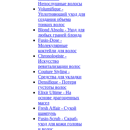
Непослушные волосы
Volumifique -
Уплотняющий уход для
создания объема
тонких волос
Blond Absolu - Уход для
любых граней блонда
Fusio-Dose -
Молекулярные
коктейли для волос
Chronologiste -
Искусство
ревитализации волос
Couture Styling -
Средства для укладки
Densifique - Потеря
густоты волос
Elixir Ultime - На
основе драгоценных
масел
Fresh Affair - Сухой
шампунь
Fusio-Scrub - Скраб-
уход для кожи головы
и волос