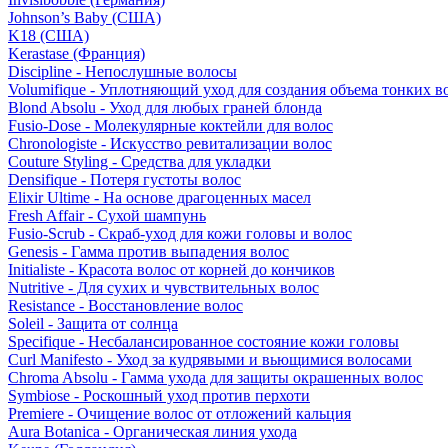
Johnson’s Baby (США)
K18 (США)
Kerastase (Франция)
Discipline - Непослушные волосы
Volumifique - Уплотняющий уход для создания объема тонких в
Blond Absolu - Уход для любых граней блонда
Fusio-Dose - Молекулярные коктейли для волос
Chronologiste - Искусство ревитализации волос
Couture Styling - Средства для укладки
Densifique - Потеря густоты волос
Elixir Ultime - На основе драгоценных масел
Fresh Affair - Сухой шампунь
Fusio-Scrub - Скраб-уход для кожи головы и волос
Genesis - Гамма против выпадения волос
Initialiste - Красота волос от корней до кончиков
Nutritive - Для сухих и чувствительных волос
Resistance - Восстановление волос
Soleil - Защита от солнца
Specifique - Несбалансированное состояние кожи головы
Curl Manifesto - Уход за кудрявыми и вьющимися волосами
Chroma Absolu - Гамма ухода для защиты окрашенных волос
Symbiose - Роскошный уход против перхоти
Premiere - Очищение волос от отложений кальция
Aura Botanica - Органическая линия ухода