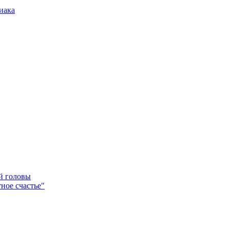
иака
ей головы
ное счастье"