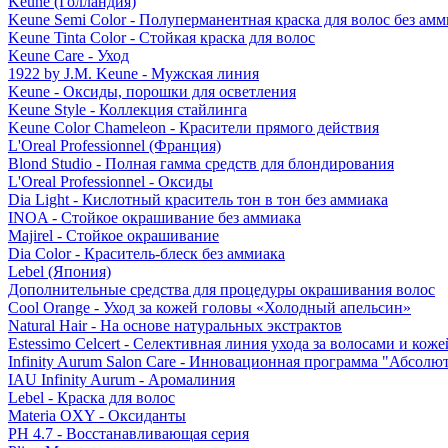
Keune (Голландия)
Keune Semi Color - Полуперманентная краска для волос без амм
Keune Tinta Color - Стойкая краска для волос
Keune Care - Уход
1922 by J.M. Keune - Мужская линия
Keune - Оксиды, порошки для осветления
Keune Style - Коллекция стайлинга
Keune Color Chameleon - Красители прямого действия
L'Oreal Professionnel (Франция)
Blond Studio - Полная гамма средств для блондирования
L'Oreal Professionnel - Оксиды
Dia Light - Кислотный краситель тон в тон без аммиака
INOA - Стойкое окрашивание без аммиака
Majirel - Стойкое окрашивание
Dia Color - Краситель-блеск без аммиака
Lebel (Япония)
Дополнительные средства для процедуры окрашивания волос
Cool Orange - Уход за кожей головы «Холодный апельсин»
Natural Hair - На основе натуральных экстрактов
Estessimo Celcert - Селективная линия ухода за волосами и кож
Infinity Aurum Salon Care - Инновационная программа "Абсолют
IAU Infinity Aurum - Аромалиния
Lebel - Краска для волос
Materia OXY - Оксиданты
PH 4.7 - Восстанавливающая серия