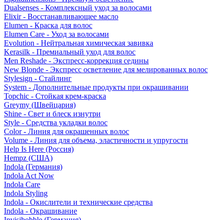
Dualsenses - Комплексный уход за волосами
Elixir - Восстанавливающее масло
Elumen - Краска для волос
Elumen Care - Уход за волосами
Evolution - Нейтральная химическая завивка
Kerasilk - Премиальный уход для волос
Men Reshade - Экспресс-коррекция седины
New Blonde - Экспресс осветление для мелированных волос
Stylesign - Стайлинг
System - Дополнительные продукты при окрашивании
Topchic - Стойкая крем-краска
Greymy (Швейцария)
Shine - Свет и блеск изнутри
Style - Средства укладки волос
Color - Линия для окрашенных волос
Volume - Линия для объема, эластичности и упругости
Help Is Here (Россия)
Hempz (США)
Indola (Германия)
Indola Act Now
Indola Care
Indola Styling
Indola - Окислители и технические средства
Indola - Окрашивание
Invisibobble (Германия)