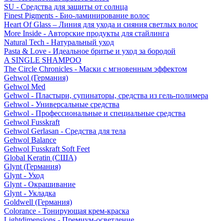
SU - Средства для защиты от солнца
Finest Pigments - Био-ламинирование волос
Heart Of Glass – Линия для ухода и сияния светлых волос
More Inside - Авторские продукты для стайлинга
Natural Tech - Натуральный уход
Pasta & Love - Идеальное бритье и уход за бородой
A SINGLE SHAMPOO
The Circle Chronicles - Маски с мгновенным эффектом
Gehwol (Германия)
Gehwol Med
Gehwol - Пластыри, супинаторы, средства из гель-полимера
Gehwol - Универсальные средства
Gehwol - Профессиональные и специальные средства
Gehwol Fusskraft
Gehwol Gerlasan - Средства для тела
Gehwol Balance
Gehwol Fusskraft Soft Feet
Global Keratin (США)
Glynt (Германия)
Glynt - Уход
Glynt - Окрашивание
Glynt - Укладка
Goldwell (Германия)
Colorance - Тонирующая крем-краска
Lightdimensions - Премиум-осветление