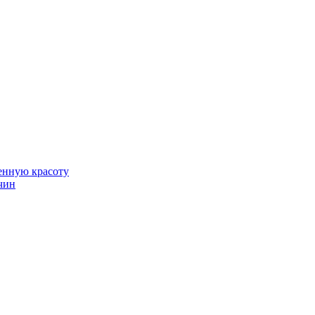
венную красоту
чин