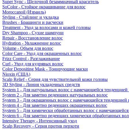
Super Sync - Щелочной безаммиачный краситель
SoColor - Стойкое окрашивание для волос
Moroccanoil (Израиль)
Styling - Стайлинг и укладка
Brushes - Брашинги и расчески
Treatment - Уход за волосами и кожей головы
Dry Shampoo - Сухие шампуни
Repair - Восстановление волос
Hydration - Увлажнение волос
Volume - Объем для волос
Color Care - Уход для окрашенных волос
Frizz Control - Разглаживание
Curl - Уход для кудрявых волос
Color Depositing Mask - Тонирующие маски
Nioxin (США)
Scalp Relief - Серия для чувствительной кожи головы
3D Styling - Линия укладочных средств
System 1 - Для натуральных волос с намечающейся тенденцией
System 2 - Для заметно редеющих натуральных волос
System 3 - Для окрашенных волос с намечающейся тенденцией
System 4 - Для заметно редеющих окрашенных волос
System 5 - Для химически обработанных волос с намечающейс
System 6 - Для заметно редеющих химически обработанных вол
Intensive Therapy - Интенсивный уход
Scalp Recovery - Серия против перхоти