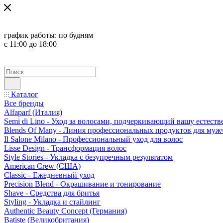
график работы:
по будням
с 11:00 до 18:00
Каталог
Все бренды
Alfaparf (Италия)
Semi di Lino - Уход за волосами, подчеркивающий вашу естест
Blends Of Many - Линия профессиональных продуктов для муж
Il Salone Milano - Профессиональный уход для волос
Lisse Design - Трансформация волос
Style Stories - Укладка с безупречным результатом
American Crew (США)
Classic - Ежедневный уход
Precision Blend - Окрашивание и тонирование
Shave - Средства для бритья
Styling - Укладка и стайлинг
Authentic Beauty Concept (Германия)
Batiste (Великобритания)