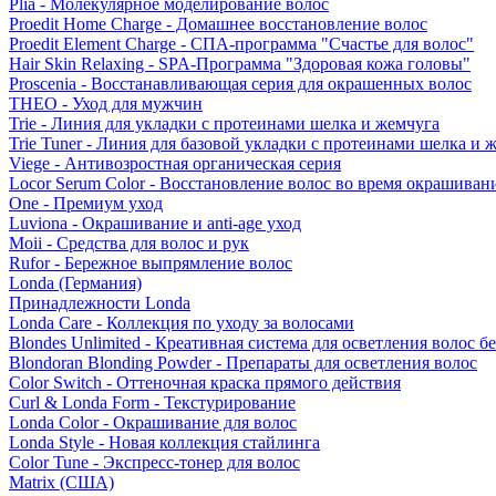
Plia - Молекулярное моделирование волос
Proedit Home Charge - Домашнее восстановление волос
Proedit Element Charge - СПА-программа "Счастье для волос"
Hair Skin Relaxing - SPA-Программа "Здоровая кожа головы"
Proscenia - Восстанавливающая серия для окрашенных волос
THEO - Уход для мужчин
Trie - Линия для укладки с протеинами шелка и жемчуга
Trie Tuner - Линия для базовой укладки с протеинами шелка и 
Viege - Антивозростная органическая серия
Locor Serum Color - Восстановление волос во время окрашиван
One - Премиум уход
Luviona - Окрашивание и anti-age уход
Moii - Средства для волос и рук
Rufor - Бережное выпрямление волос
Londa (Германия)
Принадлежности Londa
Londa Care - Коллекция по уходу за волосами
Blondes Unlimited - Креативная система для осветления волос б
Blondoran Blonding Powder - Препараты для осветления волос
Color Switch - Оттеночная краска прямого действия
Curl & Londa Form - Текстурирование
Londa Color - Окрашивание для волос
Londa Style - Новая коллекция стайлинга
Color Tune - Экспресс-тонер для волос
Matrix (США)