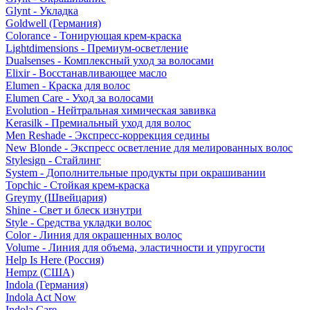
Glynt - Укладка
Goldwell (Германия)
Colorance - Тонирующая крем-краска
Lightdimensions - Премиум-осветление
Dualsenses - Комплексный уход за волосами
Elixir - Восстанавливающее масло
Elumen - Краска для волос
Elumen Care - Уход за волосами
Evolution - Нейтральная химическая завивка
Kerasilk - Премиальный уход для волос
Men Reshade - Экспресс-коррекция седины
New Blonde - Экспресс осветление для мелированных волос
Stylesign - Стайлинг
System - Дополнительные продукты при окрашивании
Topchic - Стойкая крем-краска
Greymy (Швейцария)
Shine - Свет и блеск изнутри
Style - Средства укладки волос
Color - Линия для окрашенных волос
Volume - Линия для объема, эластичности и упругости
Help Is Here (Россия)
Hempz (США)
Indola (Германия)
Indola Act Now
Indola Care