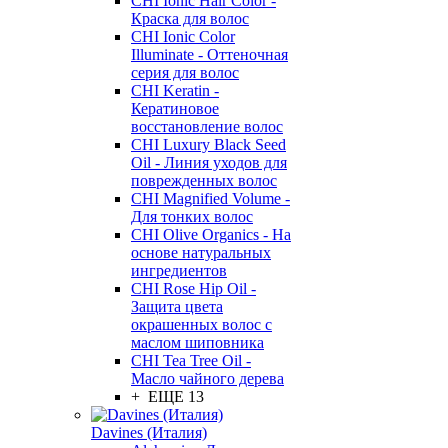
CHI Ionic Hair Color -
Краска для волос
CHI Ionic Color
Illuminate - Оттеночная
серия для волос
CHI Keratin -
Кератиновое
восстановление волос
CHI Luxury Black Seed
Oil - Линия уходов для
поврежденных волос
CHI Magnified Volume -
Для тонких волос
CHI Olive Organics - На
основе натуральных
ингредиентов
CHI Rose Hip Oil -
Защита цвета
окрашенных волос с
маслом шиповника
CHI Tea Tree Oil -
Масло чайного дерева
+ ЕЩЕ 13
Davines (Италия)