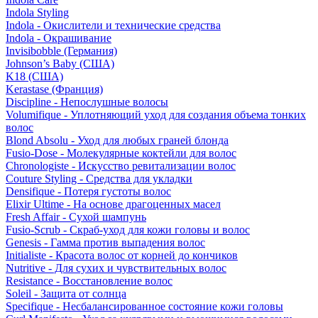
Indola Styling
Indola - Окислители и технические средства
Indola - Окрашивание
Invisibobble (Германия)
Johnson’s Baby (США)
K18 (США)
Kerastase (Франция)
Discipline - Непослушные волосы
Volumifique - Уплотняющий уход для создания объема тонких
волос
Blond Absolu - Уход для любых граней блонда
Fusio-Dose - Молекулярные коктейли для волос
Chronologiste - Искусство ревитализации волос
Couture Styling - Средства для укладки
Densifique - Потеря густоты волос
Elixir Ultime - На основе драгоценных масел
Fresh Affair - Сухой шампунь
Fusio-Scrub - Скраб-уход для кожи головы и волос
Genesis - Гамма против выпадения волос
Initialiste - Красота волос от корней до кончиков
Nutritive - Для сухих и чувствительных волос
Resistance - Восстановление волос
Soleil - Защита от солнца
Specifique - Несбалансированное состояние кожи головы