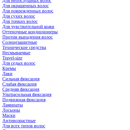
Для непослушных волос
Для окрашенных волос
Для поврежденных волос
Для сухих волос
Для тонких волос
Для чувствительной кожи
Оттеночные кондиционеры
Против выпадения волос
Солнцезащитные
Технические средства
Несмываемые
Travel-size
Для седых волос
Кремы
Лаки
Сильная фиксация
Слабая фиксация
Средняя фиксация
Ультрасильная фиксация
Подвижная фиксация
Ламинаты
Лосьоны
Маски
Антивозрастные
Для всех типов волос