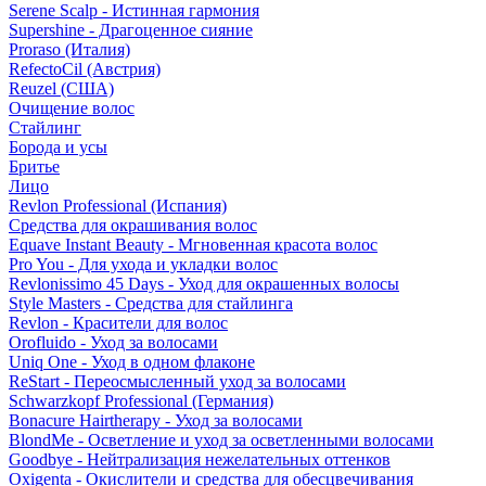
Serene Scalp - Истинная гармония
Supershine - Драгоценное сияние
Proraso (Италия)
RefectoCil (Австрия)
Reuzel (США)
Очищение волос
Стайлинг
Борода и усы
Бритье
Лицо
Revlon Professional (Испания)
Средства для окрашивания волос
Equave Instant Beauty - Мгновенная красота волос
Pro You - Для ухода и укладки волос
Revlonissimo 45 Days - Уход для окрашенных волосы
Style Masters - Средства для стайлинга
Revlon - Красители для волос
Orofluido - Уход за волосами
Uniq One - Уход в одном флаконе
ReStart - Переосмысленный уход за волосами
Schwarzkopf Professional (Германия)
Bonacure Hairtherapy - Уход за волосами
BlondMe - Осветление и уход за осветленными волосами
Goodbye - Нейтрализация нежелательных оттенков
Oxigenta - Окислители и средства для обесцвечивания