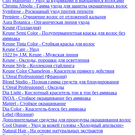
Curl Manifesto - Уход за кудрявыми и вьющимися волосами
Chroma Absolu - Гамма ухода для защиты окрашенных волос
Symbiose - Роскошный уход против перхоти
Premiere - Очищение волос от отложений кальция
Aura Botanica - Органическая линия ухода
Keune (Голландия)
Keune Semi Color - Полуперманентная краска для волос без
аммиака
Keune Tinta Color - Стойкая краска для волос
Keune Care - Уход
1922 by J.M. Keune - Мужская линия
Keune - Оксиды, порошки для осветления
Keune Style - Коллекция стайлинга
Keune Color Chameleon - Красители прямого действия
L'Oreal Professionnel (Франция)
Blond Studio - Полная гамма средств для блондирования
L'Oreal Professionnel - Оксиды
Dia Light - Кислотный краситель тон в тон без аммиака
INOA - Стойкое окрашивание без аммиака
Majirel - Стойкое окрашивание
Dia Color - Краситель-блеск без аммиака
Lebel (Япония)
Дополнительные средства для процедуры окрашивания волос
Cool Orange - Уход за кожей головы «Холодный апельсин»
Natural Hair - На основе натуральных экстрактов