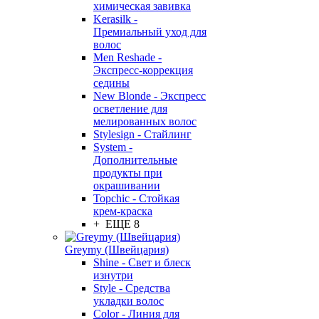
химическая завивка
Kerasilk -
Премиальный уход для
волос
Men Reshade -
Экспресс-коррекция
седины
New Blonde - Экспресс
осветление для
мелированных волос
Stylesign - Стайлинг
System -
Дополнительные
продукты при
окрашивании
Topchic - Стойкая
крем-краска
+ ЕЩЕ 8
Greymy (Швейцария)
Shine - Свет и блеск
изнутри
Style - Средства
укладки волос
Color - Линия для