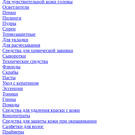
Для чувствительной кожи головы
Осветлители
Пенки
Пилинги
Пудры
Спреи
Термозащитные
Для укладки
Для расчесывания
Средства для химической завивки
Сыворотки
Технические средства
Флюиды
Скрабы
Пасты
Уход с кератином
Эссенции
Тоники
Глины
Помады
Средства для удаления краски с кожи
Концентраты
Средства для защиты кожи при окрашивании
Салфетки для волос
Праймеры