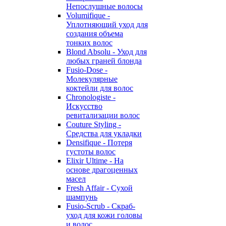
Непослушные волосы
Volumifique -
Уплотняющий уход для
создания объема
тонких волос
Blond Absolu - Уход для
любых граней блонда
Fusio-Dose -
Молекулярные
коктейли для волос
Chronologiste -
Искусство
ревитализации волос
Couture Styling -
Средства для укладки
Densifique - Потеря
густоты волос
Elixir Ultime - На
основе драгоценных
масел
Fresh Affair - Сухой
шампунь
Fusio-Scrub - Скраб-
уход для кожи головы
и волос