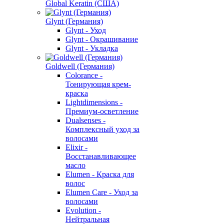
Global Keratin (США)
Glynt (Германия)
Glynt - Уход
Glynt - Окрашивание
Glynt - Укладка
Goldwell (Германия)
Colorance -
Тонирующая крем-
краска
Lightdimensions -
Премиум-осветление
Dualsenses -
Комплексный уход за
волосами
Elixir -
Восстанавливающее
масло
Elumen - Краска для
волос
Elumen Care - Уход за
волосами
Evolution -
Нейтральная