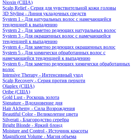
Nioxin (США)
Scalp Relief - Серия для чувствительной кожи головы
3D Styling - Линия укладочных средств
System 1 - Для натуральных волос с намечающейся
тенденцией к выпадению
System 2 - Для заметно редеющих натуральных волос
System 3 - Для окрашенных волос с намечающейся
тенденцией к выпадению
System 4 - Для заметно редеющих окрашенных волос
System 5 - Для химически обработанных волос с
намечающейся тенденцией к выпадению
System 6 - Для заметно редеющих химически обработанных
волос
Intensive Therapy - Интенсивный уход
Scalp Recovery - Серия против перхоти
Olaplex (США)
Oribe (США)
Gold Lust - Роскошь золота
Signature - Вдохновение дня
Hair Alchemy - Сила Возрождения
Beautiful Color - Великолепие цвета
Silverati - Благородство серебра
Bright Blonde - Яркий блонд
Moisture and Control - Источник красоты
Magnificent Volume - Магия объема