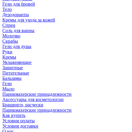
Гели для бровей
Тело
Дезодоранты
Кремы для ухода за кожей
Спреи
Соль для ванны
Молочко
Скрабы
Гели для душа
Руки
Кремы
Увлажняющие
Защитные
Питательные
Бальзамы
Гели
Мыло
Парикмахерские принадлежности
Аксессуары для косметологии
Брашинги, расчески
Парикмахерские принадлежности
Как купить
Условия оплаты
Условия доставки
О нас