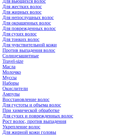
Для вьющихся волос
Для жестких волос
Для жирных волос
Для непослушных волос
Для окрашенных волос
Для поврежденных волос
Для сухих волос
Для тонких волос
Для чувствительной кожи
Против выпадения волос
Солнцезащитные
Travel-size
Масла
Молочко
Муссы
Наборы
Окислители
Ампулы
Восстановление волос
Для густоты и объема волос
При химической обработке
Для сухих и поврежденных волос
Рост волос, против выпадения
Укрепление волос
Для жирной кожи головы