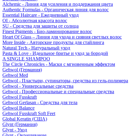
Alchemic - Линия для усиления и поддержания цвета
Authentic Formulas - Органическая линия для волос
Essential Haircare - Eжедневный уход
OI - Абсолютная красота волос
SU - Средства для защиты от солнца
Finest Pigments - Био-ламинирование волос
Heart Of Glass – Линия для ухода и сияния светлых волос
More Inside - Авторские продукты для стайлинга
Natural Tech - Натуральный уход
Pasta & Love - Идеальное бритье и уход за бородой
A SINGLE SHAMPOO
The Circle Chronicles - Маски с мгновенным эффектом
Gehwol (Германия)
Gehwol Med
Gehwol - Пластыри, супинаторы, средства из гель-полимера
Gehwol - Универсальные средства
Gehwol - Профессиональные и специальные средства
Gehwol Fusskraft
Gehwol Gerlasan - Средства для тела
Gehwol Balance
Gehwol Fusskraft Soft Feet
Global Keratin (США)
Glynt (Германия)
Glynt - Уход
Glynt - Окрашивание