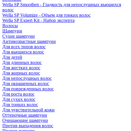
Wella SP Smoothen - Гладкость для непослушных вьющихся
волос
Wella SP Volumize - Объем для тонких волос
Wella SP Expert Kit - Набор эксперта
Волосы
Шампуни
Сухие шампуни
Антивозрастные шампуни
Для всех типов волос
Для вьющихся волос
Для детей
Для длинных волос
Для жестких волос
Для жирных волос
Для непослушных волос
Для окрашенных волос
Для поврежденных волос
Для роста волос
Для сухих волос
Для тонких волос
Для чувствительной кожи
Оттеночные шампуни
Очищающие шампуни
Против выпадения волос
Против перхоти