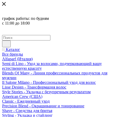
график работы:
по будням
с 11:00 до 18:00
Каталог
Все бренды
Alfaparf (Италия)
Semi di Lino - Уход за волосами, подчеркивающий вашу
естественную красоту
Blends Of Many - Линия профессиональных продуктов для
мужчин
Il Salone Milano - Профессиональный уход для волос
Lisse Design - Трансформация волос
Style Stories - Укладка с безупречным результатом
American Crew (США)
Classic - Ежедневный уход
Precision Blend - Окрашивание и тонирование
Shave - Средства для бритья
Styling - Укладка и стайлинг