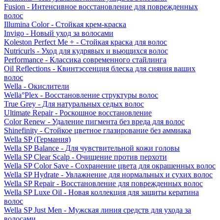
Fusion - Интенсивное восстановление для поврежденных
волос
Illumina Color - Стойкая крем-краска
Invigo - Новый уход за волосами
Koleston Perfect Me + - Стойкая краска для волос
Nutricurls - Уход для кудрявых и вьющихся волос
Performance - Классика современного стайлинга
Oil Reflections - Квинтэссенция блеска для сияния ваших
волос
Wella - Окислители
Wella°Plex - Восстановление структуры волос
True Grey - Для натуральных седых волос
Ultimate Repair - Роскошное восстановление
Color Renew - Удаление пигмента без вреда для волос
Shinefinity - Стойкое цветное глазирование без аммиака
Wella SP (Германия)
Wella SP Balance - Для чувствительной кожи головы
Wella SP Clear Scalp - Очищение против перхоти
Wella SP Color Save - Сохранение цвета для окрашенных волос
Wella SP Hydrate - Увлажнение для нормальных и сухих волос
Wella SP Repair - Восстановление для поврежденных волос
Wella SP Luxe Oil - Новая коллекция для защиты кератина
волос
Wella SP Just Men - Мужская линия средств для ухода за
волосами