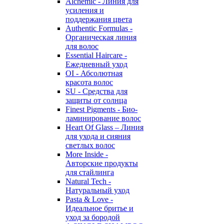
Alchemic - Линия для
усиления и
поддержания цвета
Authentic Formulas -
Органическая линия
для волос
Essential Haircare -
Eжедневный уход
OI - Абсолютная
красота волос
SU - Средства для
защиты от солнца
Finest Pigments - Био-
ламинирование волос
Heart Of Glass – Линия
для ухода и сияния
светлых волос
More Inside -
Авторские продукты
для стайлинга
Natural Tech -
Натуральный уход
Pasta & Love -
Идеальное бритье и
уход за бородой