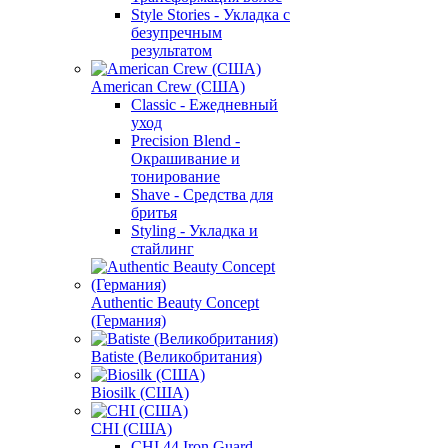
Style Stories - Укладка с
безупречным
результатом
American Crew (США)
Classic - Ежедневный
уход
Precision Blend -
Окрашивание и
тонирование
Shave - Средства для
бритья
Styling - Укладка и
стайлинг
Authentic Beauty Concept
(Германия)
Batiste (Великобритания)
Biosilk (США)
CHI (США)
CHI 44 Iron Guard -