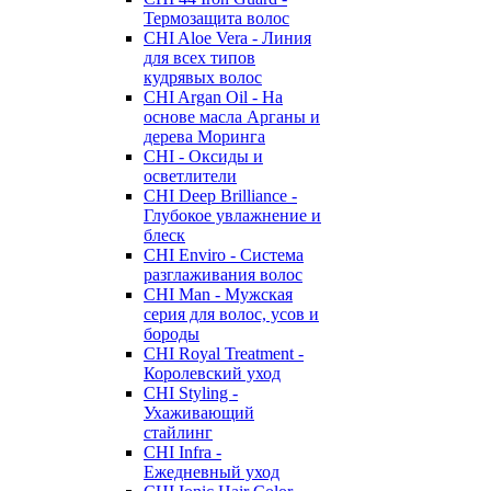
Термозащита волос
CHI Aloe Vera - Линия
для всех типов
кудрявых волос
CHI Argan Oil - На
основе масла Арганы и
дерева Моринга
CHI - Оксиды и
осветлители
CHI Deep Brilliance -
Глубокое увлажнение и
блеск
CHI Enviro - Система
разглаживания волос
CHI Man - Мужская
серия для волос, усов и
бороды
CHI Royal Treatment -
Королевский уход
CHI Styling -
Ухаживающий
стайлинг
CHI Infra -
Ежедневный уход