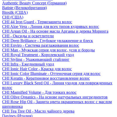
Authentic Beauty Concept (Германия)
Batiste (Великобритания)
Biosilk (США)
CHI (США)
CHI 44 Iron Guard - Термозащита волос
CHI Aloe Vera - Линия для всех типов кудрявых волос
CHI Argan Oil - На основе масла Арганы и дерева Моринга
CHI - Оксиды и осветлители
CHI Deep Brilliance - Глубокое увлажнение и блеск
CHI Enviro - Система разглаживания волос
CHI Man - Мужская серия для волос, усов и бороды
CHI Royal Treatment - Королевский уход
CHI Styling - Ухаживающий стайлинг
CHI Infra - Ежедневный уход
CHI Ionic Hair Color - Краска для волос
CHI Ionic Color Illuminate - Оттеночная серия для волос
CHI Keratin - Кератиновое восстановление волос
CHI Luxury Black Seed Oil - Линия уходов для поврежденных
волос
CHI Magnified Volume - Для тонких волос
CHI Olive Organics - На основе натуральных ингредиентов
CHI Rose Hip Oil - Защита цвета окрашенных волос с маслом
шиповника
CHI Tea Tree Oil - Масло чайного дерева
Davines (Италия)