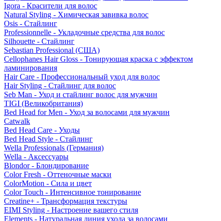
Igora - Красители для волос
Natural Styling - Химическая завивка волос
Osis - Стайлинг
Professionnelle - Укладочные средства для волос
Silhouette - Стайлинг
Sebastian Professional (США)
Cellophanes Hair Gloss - Тонирующая краска с эффектом
ламинирования
Hair Care - Профессиональный уход для волос
Hair Styling - Стайлинг для волос
Seb Man - Уход и стайлинг волос для мужчин
TIGI (Великобритания)
Bed Head for Men - Уход за волосами для мужчин
Catwalk
Bed Head Care - Уходы
Bed Head Style - Стайлинг
Wella Professionals (Германия)
Wella - Аксессуары
Blondor - Блондирование
Color Fresh - Оттеночные маски
ColorMotion - Сила и цвет
Color Touch - Интенсивное тонирование
Creatine+ - Трансформация текстуры
EIMI Styling - Настроение вашего стиля
Elements - Натуральная линия ухода за волосами