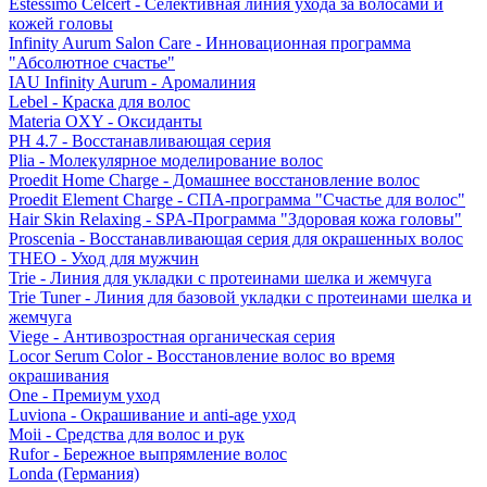
Estessimo Celcert - Селективная линия ухода за волосами и
кожей головы
Infinity Aurum Salon Care - Инновационная программа
"Абсолютное счастье"
IAU Infinity Aurum - Аромалиния
Lebel - Краска для волос
Materia OXY - Оксиданты
PH 4.7 - Восстанавливающая серия
Plia - Молекулярное моделирование волос
Proedit Home Charge - Домашнее восстановление волос
Proedit Element Charge - СПА-программа "Счастье для волос"
Hair Skin Relaxing - SPA-Программа "Здоровая кожа головы"
Proscenia - Восстанавливающая серия для окрашенных волос
THEO - Уход для мужчин
Trie - Линия для укладки с протеинами шелка и жемчуга
Trie Tuner - Линия для базовой укладки с протеинами шелка и
жемчуга
Viege - Антивозростная органическая серия
Locor Serum Color - Восстановление волос во время
окрашивания
One - Премиум уход
Luviona - Окрашивание и anti-age уход
Moii - Средства для волос и рук
Rufor - Бережное выпрямление волос
Londa (Германия)