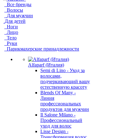
Все бренды
Волосы
Для мужчин
Для детей
Ноги
Лицо
Тело
Руки
Парикмахерские принадлежности
Alfaparf (Италия)
Semi di Lino - Уход за
волосами,
подчеркивающий вашу
естественную красоту
Blends Of Many -
Линия
профессиональных
продуктов для мужчин
Il Salone Milano -
Профессиональный
уход для волос
Lisse Design -
Трансформация волос