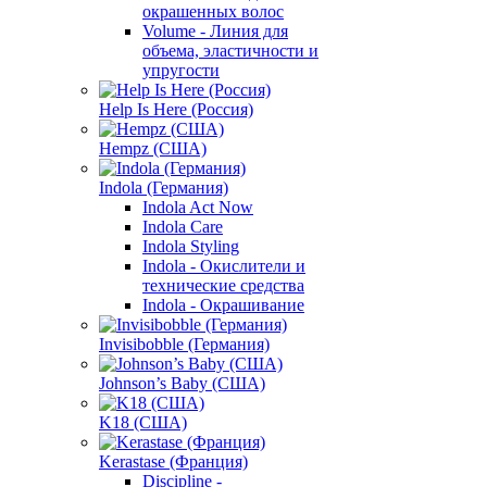
окрашенных волос
Volume - Линия для
объема, эластичности и
упругости
Help Is Here (Россия)
Hempz (США)
Indola (Германия)
Indola Act Now
Indola Care
Indola Styling
Indola - Окислители и
технические средства
Indola - Окрашивание
Invisibobble (Германия)
Johnson’s Baby (США)
K18 (США)
Kerastase (Франция)
Discipline -