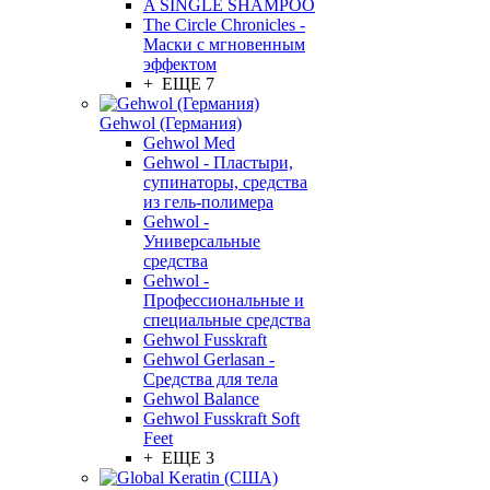
A SINGLE SHAMPOO
The Circle Chronicles -
Маски с мгновенным
эффектом
+ ЕЩЕ 7
Gehwol (Германия)
Gehwol Med
Gehwol - Пластыри,
супинаторы, средства
из гель-полимера
Gehwol -
Универсальные
средства
Gehwol -
Профессиональные и
специальные средства
Gehwol Fusskraft
Gehwol Gerlasan -
Средства для тела
Gehwol Balance
Gehwol Fusskraft Soft
Feet
+ ЕЩЕ 3