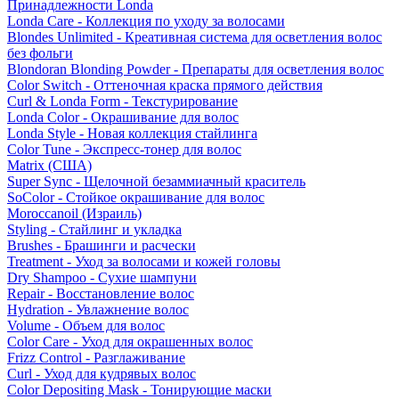
Принадлежности Londa
Londa Care - Коллекция по уходу за волосами
Blondes Unlimited - Креативная система для осветления волос
без фольги
Blondoran Blonding Powder - Препараты для осветления волос
Color Switch - Оттеночная краска прямого действия
Curl & Londa Form - Текстурирование
Londa Color - Окрашивание для волос
Londa Style - Новая коллекция стайлинга
Color Tune - Экспресс-тонер для волос
Matrix (США)
Super Sync - Щелочной безаммиачный краситель
SoColor - Стойкое окрашивание для волос
Moroccanoil (Израиль)
Styling - Стайлинг и укладка
Brushes - Брашинги и расчески
Treatment - Уход за волосами и кожей головы
Dry Shampoo - Сухие шампуни
Repair - Восстановление волос
Hydration - Увлажнение волос
Volume - Объем для волос
Color Care - Уход для окрашенных волос
Frizz Control - Разглаживание
Curl - Уход для кудрявых волос
Color Depositing Mask - Тонирующие маски