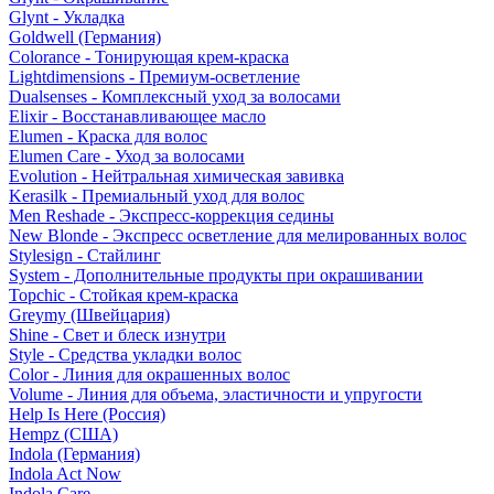
Glynt - Укладка
Goldwell (Германия)
Colorance - Тонирующая крем-краска
Lightdimensions - Премиум-осветление
Dualsenses - Комплексный уход за волосами
Elixir - Восстанавливающее масло
Elumen - Краска для волос
Elumen Care - Уход за волосами
Evolution - Нейтральная химическая завивка
Kerasilk - Премиальный уход для волос
Men Reshade - Экспресс-коррекция седины
New Blonde - Экспресс осветление для мелированных волос
Stylesign - Стайлинг
System - Дополнительные продукты при окрашивании
Topchic - Стойкая крем-краска
Greymy (Швейцария)
Shine - Свет и блеск изнутри
Style - Средства укладки волос
Color - Линия для окрашенных волос
Volume - Линия для объема, эластичности и упругости
Help Is Here (Россия)
Hempz (США)
Indola (Германия)
Indola Act Now
Indola Care