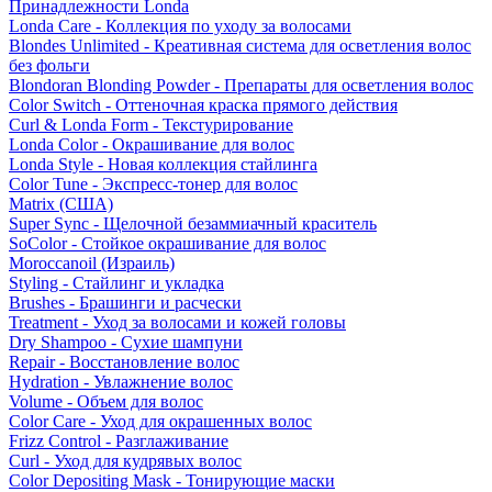
Принадлежности Londa
Londa Care - Коллекция по уходу за волосами
Blondes Unlimited - Креативная система для осветления волос
без фольги
Blondoran Blonding Powder - Препараты для осветления волос
Color Switch - Оттеночная краска прямого действия
Curl & Londa Form - Текстурирование
Londa Color - Окрашивание для волос
Londa Style - Новая коллекция стайлинга
Color Tune - Экспресс-тонер для волос
Matrix (США)
Super Sync - Щелочной безаммиачный краситель
SoColor - Стойкое окрашивание для волос
Moroccanoil (Израиль)
Styling - Стайлинг и укладка
Brushes - Брашинги и расчески
Treatment - Уход за волосами и кожей головы
Dry Shampoo - Сухие шампуни
Repair - Восстановление волос
Hydration - Увлажнение волос
Volume - Объем для волос
Color Care - Уход для окрашенных волос
Frizz Control - Разглаживание
Curl - Уход для кудрявых волос
Color Depositing Mask - Тонирующие маски