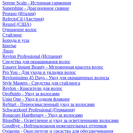
Serene Scalp - Истинная гармония
Supershine - Драгоценное сияние
Proraso (Италия)
RefectoCil (Австрия)
Reuzel (США)
Очищение волос
Стайлинг
Борода и усы
Бритье
Лицо
Revlon Professional (Испания)
Средства для окрашивания волос
Equave Instant Beauty - Мгновенная красота волос
Pro You - Для ухода и укладки волос
Revlonissimo 45 Days - Уход для окрашенных волосы
Style Masters - Средства для стайлинга
Revlon - Красители для волос
Orofluido - Уход за волосами
Uniq One - Уход в одном флаконе
ReStart - Переосмысленный уход за волосами
Schwarzkopf Professional (Германия)
Bonacure Hairtherapy - Уход за волосами
BlondMe - Осветление и уход за осветленными волосами
Goodbye - Нейтрализация нежелательных оттенков
Oxigenta - Окислители и средства для обесцвечивания