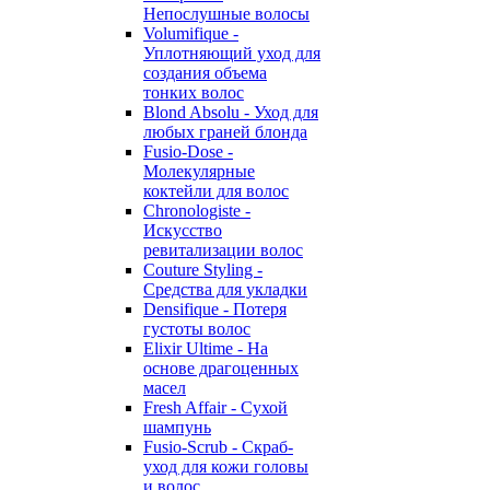
Непослушные волосы
Volumifique -
Уплотняющий уход для
создания объема
тонких волос
Blond Absolu - Уход для
любых граней блонда
Fusio-Dose -
Молекулярные
коктейли для волос
Chronologiste -
Искусство
ревитализации волос
Couture Styling -
Средства для укладки
Densifique - Потеря
густоты волос
Elixir Ultime - На
основе драгоценных
масел
Fresh Affair - Сухой
шампунь
Fusio-Scrub - Скраб-
уход для кожи головы
и волос