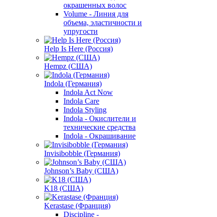
окрашенных волос
Volume - Линия для
объема, эластичности и
упругости
Help Is Here (Россия)
Hempz (США)
Indola (Германия)
Indola Act Now
Indola Care
Indola Styling
Indola - Окислители и
технические средства
Indola - Окрашивание
Invisibobble (Германия)
Johnson’s Baby (США)
K18 (США)
Kerastase (Франция)
Discipline -