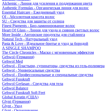
Alchemic - Линия для усиления и поддержания цвета
Authentic Formulas - Органическая линия для волос
Essential Haircare - Eжедневный уход
OI - Абсолютная красота волос
SU - Средства для защиты от солнца
Finest Pigments - Био-ламинирование волос
Heart Of Glass – Линия для ухода и сияния светлых волос
More Inside - Авторские продукты для стайлинга
Natural Tech - Натуральный уход
Pasta & Love - Идеальное бритье и уход за бородой
A SINGLE SHAMPOO
The Circle Chronicles - Маски с мгновенным эффектом
Gehwol (Германия)
Gehwol Med
Gehwol - Пластыри, супинаторы, средства из гель-полимера
Gehwol - Универсальные средства
Gehwol - Профессиональные и специальные средства
Gehwol Fusskraft
Gehwol Gerlasan - Средства для тела
Gehwol Balance
Gehwol Fusskraft Soft Feet
Global Keratin (США)
Glynt (Германия)
Glynt - Уход
Glynt - Окрашивание