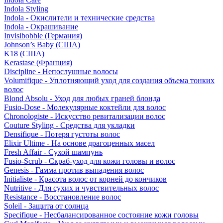
Indola Styling
Indola - Окислители и технические средства
Indola - Окрашивание
Invisibobble (Германия)
Johnson’s Baby (США)
K18 (США)
Kerastase (Франция)
Discipline - Непослушные волосы
Volumifique - Уплотняющий уход для создания объема тонких
волос
Blond Absolu - Уход для любых граней блонда
Fusio-Dose - Молекулярные коктейли для волос
Chronologiste - Искусство ревитализации волос
Couture Styling - Средства для укладки
Densifique - Потеря густоты волос
Elixir Ultime - На основе драгоценных масел
Fresh Affair - Сухой шампунь
Fusio-Scrub - Скраб-уход для кожи головы и волос
Genesis - Гамма против выпадения волос
Initialiste - Красота волос от корней до кончиков
Nutritive - Для сухих и чувствительных волос
Resistance - Восстановление волос
Soleil - Защита от солнца
Specifique - Несбалансированное состояние кожи головы