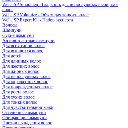
Wella SP Smoothen - Гладкость для непослушных вьющихся
волос
Wella SP Volumize - Объем для тонких волос
Wella SP Expert Kit - Набор эксперта
Волосы
Шампуни
Сухие шампуни
Антивозрастные шампуни
Для всех типов волос
Для вьющихся волос
Для детей
Для длинных волос
Для жестких волос
Для жирных волос
Для непослушных волос
Для окрашенных волос
Для поврежденных волос
Для роста волос
Для сухих волос
Для тонких волос
Для чувствительной кожи
Оттеночные шампуни
Очищающие шампуни
Против выпадения волос
Против перхоти