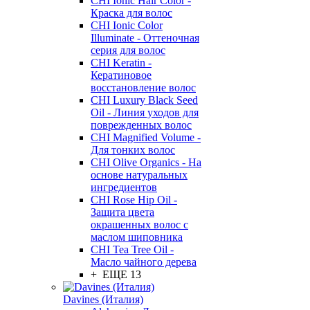
CHI Ionic Hair Color -
Краска для волос
CHI Ionic Color
Illuminate - Оттеночная
серия для волос
CHI Keratin -
Кератиновое
восстановление волос
CHI Luxury Black Seed
Oil - Линия уходов для
поврежденных волос
CHI Magnified Volume -
Для тонких волос
CHI Olive Organics - На
основе натуральных
ингредиентов
CHI Rose Hip Oil -
Защита цвета
окрашенных волос с
маслом шиповника
CHI Tea Tree Oil -
Масло чайного дерева
+ ЕЩЕ 13
Davines (Италия)