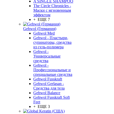
A SINGLE SHAMPOO
The Circle Chronicles -
Маски с мгновенным
эффектом
+ ЕЩЕ 7
Gehwol (Германия)
Gehwol Med
Gehwol - Пластыри,
супинаторы, средства
из гель-полимера
Gehwol -
Универсальные
средства
Gehwol -
Профессиональные и
специальные средства
Gehwol Fusskraft
Gehwol Gerlasan -
Средства для тела
Gehwol Balance
Gehwol Fusskraft Soft
Feet
+ ЕЩЕ 3