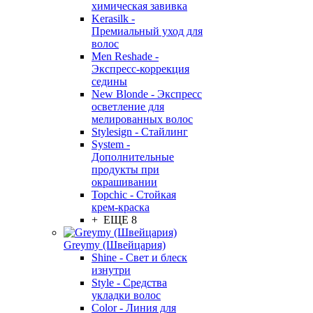
химическая завивка
Kerasilk -
Премиальный уход для
волос
Men Reshade -
Экспресс-коррекция
седины
New Blonde - Экспресс
осветление для
мелированных волос
Stylesign - Стайлинг
System -
Дополнительные
продукты при
окрашивании
Topchic - Стойкая
крем-краска
+ ЕЩЕ 8
Greymy (Швейцария)
Shine - Свет и блеск
изнутри
Style - Средства
укладки волос
Color - Линия для