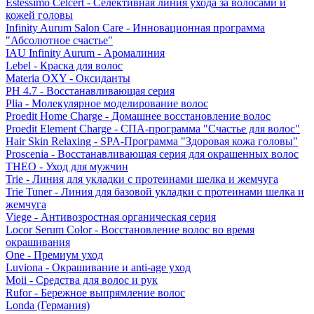
Estessimo Celcert - Селективная линия ухода за волосами и
кожей головы
Infinity Aurum Salon Care - Инновационная программа
"Абсолютное счастье"
IAU Infinity Aurum - Аромалиния
Lebel - Краска для волос
Materia OXY - Оксиданты
PH 4.7 - Восстанавливающая серия
Plia - Молекулярное моделирование волос
Proedit Home Charge - Домашнее восстановление волос
Proedit Element Charge - СПА-программа "Счастье для волос"
Hair Skin Relaxing - SPA-Программа "Здоровая кожа головы"
Proscenia - Восстанавливающая серия для окрашенных волос
THEO - Уход для мужчин
Trie - Линия для укладки с протеинами шелка и жемчуга
Trie Tuner - Линия для базовой укладки с протеинами шелка и
жемчуга
Viege - Антивозростная органическая серия
Locor Serum Color - Восстановление волос во время
окрашивания
One - Премиум уход
Luviona - Окрашивание и anti-age уход
Moii - Средства для волос и рук
Rufor - Бережное выпрямление волос
Londa (Германия)