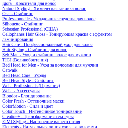
Igora - Красители для волос
Natural Styling - Химическая завивка волос
Osis - Стайлинг
Professionnelle - Укладочные средства для волос
Silhouette - Стайлинг
Sebastian Professional (США)
Cellophanes Hair Gloss - Тонирующая краска с эффектом
ламинирования
Hair Care - Профессиональный уход для волос
Hair Styling - Стайлинг для волос
Seb Man - Уход и стайлинг волос для мужчин
TIGI (Великобритания)
Bed Head for Men - Уход за волосами для мужчин
Catwalk
Bed Head Care - Уходы
Bed Head Style - Стайлинг
Wella Professionals (Германия)
Wella - Аксессуары
Blondor - Блондирование
Color Fresh - Оттеночные маски
ColorMotion - Сила и цвет
Color Touch - Интенсивное тонирование
Creatine+ - Трансформация текстуры
EIMI Styling - Настроение вашего стиля
Elements - Натуральная линия ухода за волосами