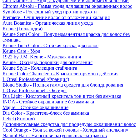
Curl Manifesto - Уход за кудрявыми и вьющимися волосами
Chroma Absolu - Гамма ухода для защиты окрашенных волос
Symbiose - Роскошный уход против перхоти
Premiere - Очищение волос от отложений кальция
Aura Botanica - Органическая линия ухода
Keune (Голландия)
Keune Semi Color - Полуперманентная краска для волос без
аммиака
Keune Tinta Color - Стойкая краска для волос
Keune Care - Уход
1922 by J.M. Keune - Мужская линия
Keune - Оксиды, порошки для осветления
Keune Style - Коллекция стайлинга
Keune Color Chameleon - Красители прямого действия
L'Oreal Professionnel (Франция)
Blond Studio - Полная гамма средств для блондирования
L'Oreal Professionnel - Оксиды
Dia Light - Кислотный краситель тон в тон без аммиака
INOA - Стойкое окрашивание без аммиака
Majirel - Стойкое окрашивание
Dia Color - Краситель-блеск без аммиака
Lebel (Япония)
Дополнительные средства для процедуры окрашивания волос
Cool Orange - Уход за кожей головы «Холодный апельсин»
Natural Hair - На основе натуральных экстрактов