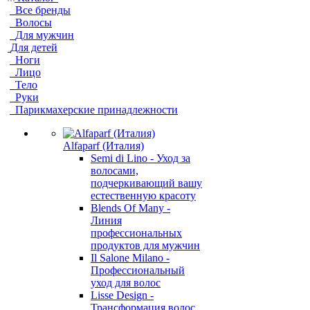
Все бренды
Волосы
Для мужчин
Для детей
Ноги
Лицо
Тело
Руки
Парикмахерские принадлежности
Alfaparf (Италия)
Semi di Lino - Уход за
волосами,
подчеркивающий вашу
естественную красоту
Blends Of Many -
Линия
профессиональных
продуктов для мужчин
Il Salone Milano -
Профессиональный
уход для волос
Lisse Design -
Трансформация волос