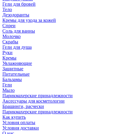
Гели для бровей
Тело
Дезодоранты
Кремы для ухода за кожей
Спреи
Соль для ванны
Молочко
Скрабы
Гели для душа
Руки
Кремы
Увлажняющие
Защитные
Питательные
Бальзамы
Гели
Мыло
Парикмахерские принадлежности
Аксессуары для косметологии
Брашинги, расчески
Парикмахерские принадлежности
Как купить
Условия оплаты
Условия доставки
О нас