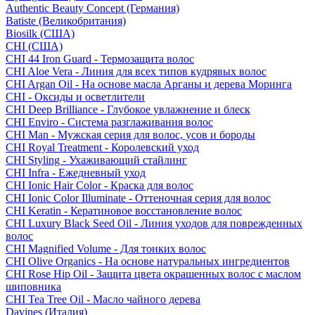
Authentic Beauty Concept (Германия)
Batiste (Великобритания)
Biosilk (США)
CHI (США)
CHI 44 Iron Guard - Термозащита волос
CHI Aloe Vera - Линия для всех типов кудрявых волос
CHI Argan Oil - На основе масла Арганы и дерева Моринга
CHI - Оксиды и осветлители
CHI Deep Brilliance - Глубокое увлажнение и блеск
CHI Enviro - Система разглаживания волос
CHI Man - Мужская серия для волос, усов и бороды
CHI Royal Treatment - Королевский уход
CHI Styling - Ухаживающий стайлинг
CHI Infra - Ежедневный уход
CHI Ionic Hair Color - Краска для волос
CHI Ionic Color Illuminate - Оттеночная серия для волос
CHI Keratin - Кератиновое восстановление волос
CHI Luxury Black Seed Oil - Линия уходов для поврежденных
волос
CHI Magnified Volume - Для тонких волос
CHI Olive Organics - На основе натуральных ингредиентов
CHI Rose Hip Oil - Защита цвета окрашенных волос с маслом
шиповника
CHI Tea Tree Oil - Масло чайного дерева
Davines (Италия)