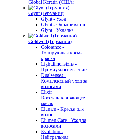
Global Keratin (США)
Glynt (Германия)
Glynt - Уход
Glynt - Окрашивание
Glynt - Укладка
Goldwell (Германия)
Colorance -
Тонирующая крем-
краска
Lightdimensions -
Премиум-осветление
Dualsenses -
Комплексный уход за
волосами
Elixir -
Восстанавливающее
масло
Elumen - Краска для
волос
Elumen Care - Уход за
волосами
Evolution -
Нейтральная