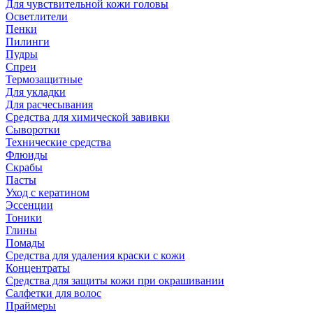
Для чувствительной кожи головы
Осветлители
Пенки
Пилинги
Пудры
Спреи
Термозащитные
Для укладки
Для расчесывания
Средства для химической завивки
Сыворотки
Технические средства
Флюиды
Скрабы
Пасты
Уход с кератином
Эссенции
Тоники
Глины
Помады
Средства для удаления краски с кожи
Концентраты
Средства для защиты кожи при окрашивании
Салфетки для волос
Праймеры