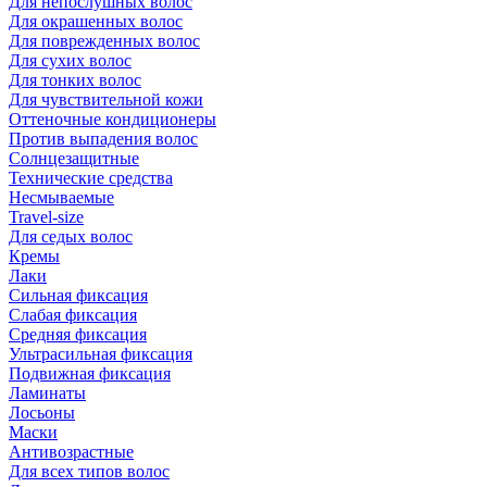
Для непослушных волос
Для окрашенных волос
Для поврежденных волос
Для сухих волос
Для тонких волос
Для чувствительной кожи
Оттеночные кондиционеры
Против выпадения волос
Солнцезащитные
Технические средства
Несмываемые
Travel-size
Для седых волос
Кремы
Лаки
Сильная фиксация
Слабая фиксация
Средняя фиксация
Ультрасильная фиксация
Подвижная фиксация
Ламинаты
Лосьоны
Маски
Антивозрастные
Для всех типов волос