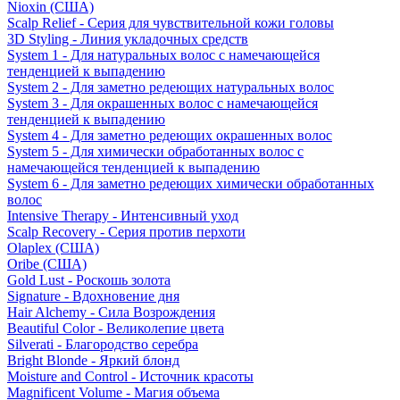
Nioxin (США)
Scalp Relief - Серия для чувствительной кожи головы
3D Styling - Линия укладочных средств
System 1 - Для натуральных волос с намечающейся
тенденцией к выпадению
System 2 - Для заметно редеющих натуральных волос
System 3 - Для окрашенных волос с намечающейся
тенденцией к выпадению
System 4 - Для заметно редеющих окрашенных волос
System 5 - Для химически обработанных волос с
намечающейся тенденцией к выпадению
System 6 - Для заметно редеющих химически обработанных
волос
Intensive Therapy - Интенсивный уход
Scalp Recovery - Серия против перхоти
Olaplex (США)
Oribe (США)
Gold Lust - Роскошь золота
Signature - Вдохновение дня
Hair Alchemy - Сила Возрождения
Beautiful Color - Великолепие цвета
Silverati - Благородство серебра
Bright Blonde - Яркий блонд
Moisture and Control - Источник красоты
Magnificent Volume - Магия объема