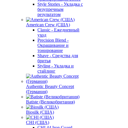
Style Stories - Укладка с
безупречным
результатом
American Crew (США)
Classic - Ежедневный
уход
Precision Blend -
Окрашивание и
тонирование
Shave - Средства для
бритья
Styling - Укладка и
стайлинг
Authentic Beauty Concept
(Германия)
Batiste (Великобритания)
Biosilk (США)
CHI (США)
CHI 44 Iron Guard -