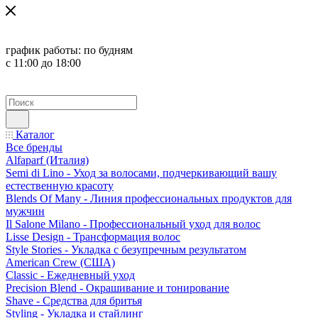
график работы:
по будням
с 11:00 до 18:00
Каталог
Все бренды
Alfaparf (Италия)
Semi di Lino - Уход за волосами, подчеркивающий вашу
естественную красоту
Blends Of Many - Линия профессиональных продуктов для
мужчин
Il Salone Milano - Профессиональный уход для волос
Lisse Design - Трансформация волос
Style Stories - Укладка с безупречным результатом
American Crew (США)
Classic - Ежедневный уход
Precision Blend - Окрашивание и тонирование
Shave - Средства для бритья
Styling - Укладка и стайлинг