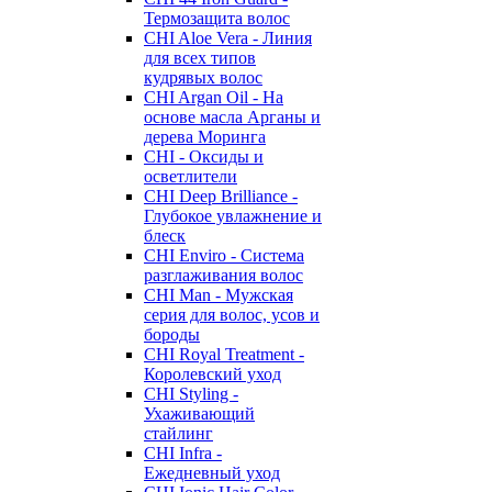
Термозащита волос
CHI Aloe Vera - Линия
для всех типов
кудрявых волос
CHI Argan Oil - На
основе масла Арганы и
дерева Моринга
CHI - Оксиды и
осветлители
CHI Deep Brilliance -
Глубокое увлажнение и
блеск
CHI Enviro - Система
разглаживания волос
CHI Man - Мужская
серия для волос, усов и
бороды
CHI Royal Treatment -
Королевский уход
CHI Styling -
Ухаживающий
стайлинг
CHI Infra -
Ежедневный уход