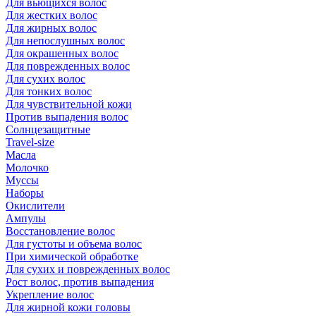
Для вьющихся волос
Для жестких волос
Для жирных волос
Для непослушных волос
Для окрашенных волос
Для поврежденных волос
Для сухих волос
Для тонких волос
Для чувствительной кожи
Против выпадения волос
Солнцезащитные
Travel-size
Масла
Молочко
Муссы
Наборы
Окислители
Ампулы
Восстановление волос
Для густоты и объема волос
При химической обработке
Для сухих и поврежденных волос
Рост волос, против выпадения
Укрепление волос
Для жирной кожи головы