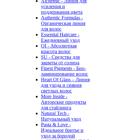
Alchemic - Линия для
усиления и
поддержания цвета
Authentic Formulas -
Органическая линия
для волос
Essential Haircare -
Eжедневный уход
OI - Абсолютная
красота волос
SU - Средства для
защиты от солнца
Finest Pigments - Био-
ламинирование волос
Heart Of Glass – Линия
для ухода и сияния
светлых волос
More Inside -
Авторские продукты
для стайлинга
Natural Tech -
Натуральный уход
Pasta & Love -
Идеальное бритье и
уход за бородой