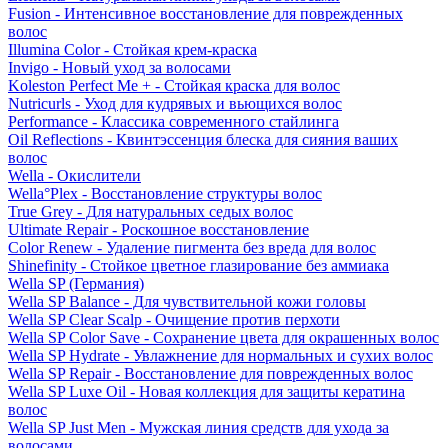
Fusion - Интенсивное восстановление для поврежденных
волос
Illumina Color - Стойкая крем-краска
Invigo - Новый уход за волосами
Koleston Perfect Me + - Стойкая краска для волос
Nutricurls - Уход для кудрявых и вьющихся волос
Performance - Классика современного стайлинга
Oil Reflections - Квинтэссенция блеска для сияния ваших
волос
Wella - Окислители
Wella°Plex - Восстановление структуры волос
True Grey - Для натуральных седых волос
Ultimate Repair - Роскошное восстановление
Color Renew - Удаление пигмента без вреда для волос
Shinefinity - Стойкое цветное глазирование без аммиака
Wella SP (Германия)
Wella SP Balance - Для чувствительной кожи головы
Wella SP Clear Scalp - Очищение против перхоти
Wella SP Color Save - Сохранение цвета для окрашенных волос
Wella SP Hydrate - Увлажнение для нормальных и сухих волос
Wella SP Repair - Восстановление для поврежденных волос
Wella SP Luxe Oil - Новая коллекция для защиты кератина
волос
Wella SP Just Men - Мужская линия средств для ухода за
волосами