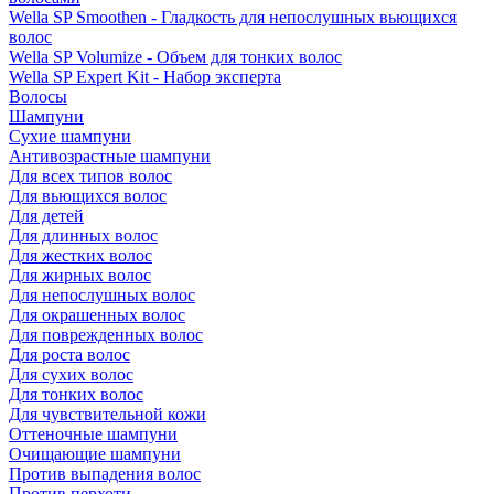
Wella SP Smoothen - Гладкость для непослушных вьющихся
волос
Wella SP Volumize - Объем для тонких волос
Wella SP Expert Kit - Набор эксперта
Волосы
Шампуни
Сухие шампуни
Антивозрастные шампуни
Для всех типов волос
Для вьющихся волос
Для детей
Для длинных волос
Для жестких волос
Для жирных волос
Для непослушных волос
Для окрашенных волос
Для поврежденных волос
Для роста волос
Для сухих волос
Для тонких волос
Для чувствительной кожи
Оттеночные шампуни
Очищающие шампуни
Против выпадения волос
Против перхоти