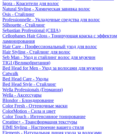
Igora - Красители для волос
Natural Styling - Химическая завивка волос
Osis - Стайлинг
Professionnelle - Укладочные средства для волос
Silhouette - Стайлинг
Sebastian Professional (США)
Cellophanes Hair Gloss - Тонирующая краска с эффектом
ламинирования
Hair Care - Профессиональный уход для волос
Hair Styling - Стайлинг для волос
Seb Man - Уход и стайлинг волос для мужчин
TIGI (Великобритания)
Bed Head for Men - Уход за волосами для мужчин
Catwalk
Bed Head Care - Уходы
Bed Head Style - Стайлинг
Wella Professionals (Германия)
Wella - Аксессуары
Blondor - Блондирование
Color Fresh - Оттеночные маски
ColorMotion - Сила и цвет
Color Touch - Интенсивное тонирование
Creatine+ - Трансформация текстуры
EIMI Styling - Настроение вашего стиля
Elements - Натуральная линия ухода за волосами