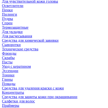
Для чувствительной кожи головы
Осветлители
Пенки
Пилинги
Пудры
Спреи
Термозащитные
Для укладки
Для расчесывания
Средства для химической завивки
Сыворотки
Технические средства
Флюиды
Скрабы
Пасты
Уход с кератином
Эссенции
Тоники
Глины
Помады
Средства для удаления краски с кожи
Концентраты
Средства для защиты кожи при окрашивании
Салфетки для волос
Праймеры