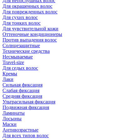
Для непослушных волос
Для окрашенных волос
Для поврежденных волос
Для сухих волос
Для тонких волос
Для чувствительной кожи
Оттеночные кондиционеры
Против выпадения волос
Солнцезащитные
Технические средства
Несмываемые
Travel-size
Для седых волос
Кремы
Лаки
Сильная фиксация
Слабая фиксация
Средняя фиксация
Ультрасильная фиксация
Подвижная фиксация
Ламинаты
Лосьоны
Маски
Антивозрастные
Для всех типов волос