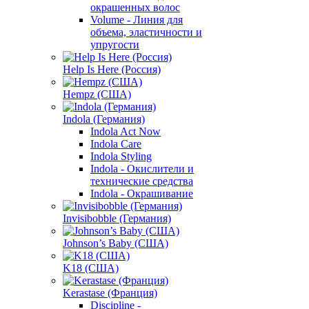
окрашенных волос
Volume - Линия для
объема, эластичности и
упругости
Help Is Here (Россия)
Hempz (США)
Indola (Германия)
Indola Act Now
Indola Care
Indola Styling
Indola - Окислители и
технические средства
Indola - Окрашивание
Invisibobble (Германия)
Johnson’s Baby (США)
K18 (США)
Kerastase (Франция)
Discipline -