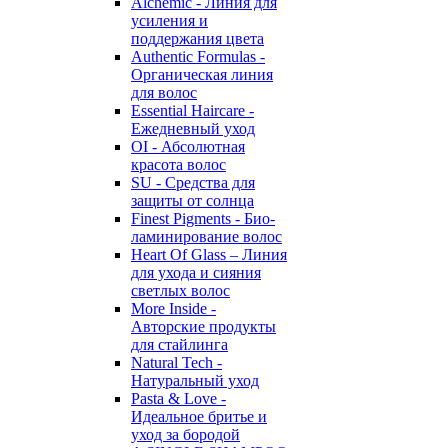
Alchemic - Линия для
усиления и
поддержания цвета
Authentic Formulas -
Органическая линия
для волос
Essential Haircare -
Eжедневный уход
OI - Абсолютная
красота волос
SU - Средства для
защиты от солнца
Finest Pigments - Био-
ламинирование волос
Heart Of Glass – Линия
для ухода и сияния
светлых волос
More Inside -
Авторские продукты
для стайлинга
Natural Tech -
Натуральный уход
Pasta & Love -
Идеальное бритье и
уход за бородой