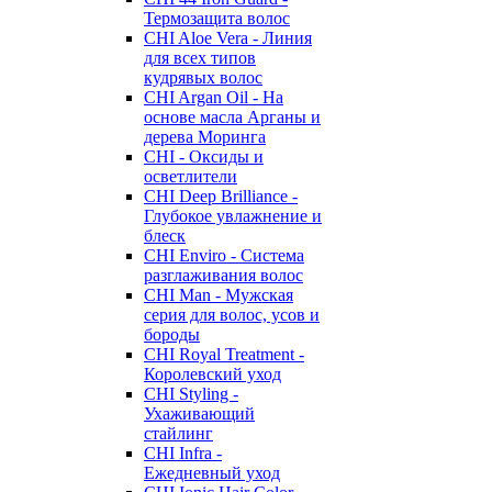
Термозащита волос
CHI Aloe Vera - Линия
для всех типов
кудрявых волос
CHI Argan Oil - На
основе масла Арганы и
дерева Моринга
CHI - Оксиды и
осветлители
CHI Deep Brilliance -
Глубокое увлажнение и
блеск
CHI Enviro - Система
разглаживания волос
CHI Man - Мужская
серия для волос, усов и
бороды
CHI Royal Treatment -
Королевский уход
CHI Styling -
Ухаживающий
стайлинг
CHI Infra -
Ежедневный уход