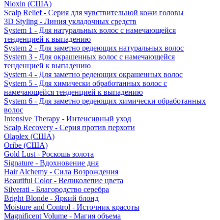
Nioxin (США)
Scalp Relief - Серия для чувствительной кожи головы
3D Styling - Линия укладочных средств
System 1 - Для натуральных волос с намечающейся
тенденцией к выпадению
System 2 - Для заметно редеющих натуральных волос
System 3 - Для окрашенных волос с намечающейся
тенденцией к выпадению
System 4 - Для заметно редеющих окрашенных волос
System 5 - Для химически обработанных волос с
намечающейся тенденцией к выпадению
System 6 - Для заметно редеющих химически обработанных
волос
Intensive Therapy - Интенсивный уход
Scalp Recovery - Серия против перхоти
Olaplex (США)
Oribe (США)
Gold Lust - Роскошь золота
Signature - Вдохновение дня
Hair Alchemy - Сила Возрождения
Beautiful Color - Великолепие цвета
Silverati - Благородство серебра
Bright Blonde - Яркий блонд
Moisture and Control - Источник красоты
Magnificent Volume - Магия объема