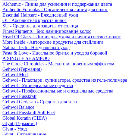
Alchemic - Линия для усиления и поддержания цвета
Authentic Formulas - Органическая линия для волос
Essential Haircare - Eжедневный уход
OI - Абсолютная красота волос
SU - Средства для защиты от солнца
Finest Pigments - Био-ламинирование волос
Heart Of Glass – Линия для ухода и сияния светлых волос
More Inside - Авторские продукты для стайлинга
Natural Tech - Натуральный уход
Pasta & Love - Идеальное бритье и уход за бородой
A SINGLE SHAMPOO
The Circle Chronicles - Маски с мгновенным эффектом
Gehwol (Германия)
Gehwol Med
Gehwol - Пластыри, супинаторы, средства из гель-полимера
Gehwol - Универсальные средства
Gehwol - Профессиональные и специальные средства
Gehwol Fusskraft
Gehwol Gerlasan - Средства для тела
Gehwol Balance
Gehwol Fusskraft Soft Feet
Global Keratin (США)
Glynt (Германия)
Glynt - Уход
Glynt - Окрашивание