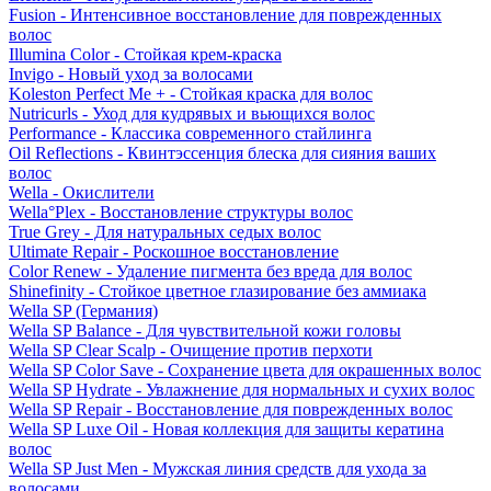
Fusion - Интенсивное восстановление для поврежденных
волос
Illumina Color - Стойкая крем-краска
Invigo - Новый уход за волосами
Koleston Perfect Me + - Стойкая краска для волос
Nutricurls - Уход для кудрявых и вьющихся волос
Performance - Классика современного стайлинга
Oil Reflections - Квинтэссенция блеска для сияния ваших
волос
Wella - Окислители
Wella°Plex - Восстановление структуры волос
True Grey - Для натуральных седых волос
Ultimate Repair - Роскошное восстановление
Color Renew - Удаление пигмента без вреда для волос
Shinefinity - Стойкое цветное глазирование без аммиака
Wella SP (Германия)
Wella SP Balance - Для чувствительной кожи головы
Wella SP Clear Scalp - Очищение против перхоти
Wella SP Color Save - Сохранение цвета для окрашенных волос
Wella SP Hydrate - Увлажнение для нормальных и сухих волос
Wella SP Repair - Восстановление для поврежденных волос
Wella SP Luxe Oil - Новая коллекция для защиты кератина
волос
Wella SP Just Men - Мужская линия средств для ухода за
волосами