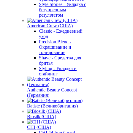
Style Stories - Укладка с
безупречным
результатом
American Crew (США)
Classic - Ежедневный
уход
Precision Blend -
Окрашивание и
тонирование
Shave - Средства для
бритья
Styling - Укладка и
стайлинг
Authentic Beauty Concept
(Германия)
Batiste (Великобритания)
Biosilk (США)
CHI (США)
CHI 44 Iron Guard -