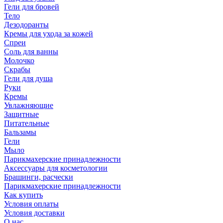
Гели для бровей
Тело
Дезодоранты
Кремы для ухода за кожей
Спреи
Соль для ванны
Молочко
Скрабы
Гели для душа
Руки
Кремы
Увлажняющие
Защитные
Питательные
Бальзамы
Гели
Мыло
Парикмахерские принадлежности
Аксессуары для косметологии
Брашинги, расчески
Парикмахерские принадлежности
Как купить
Условия оплаты
Условия доставки
О нас