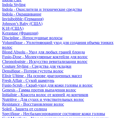
Indola Styling
Indola - Окислители и технические средства
Indola - Окрашивание
Invisibobble (Германия)
Johnson’s Baby (США)
K18 (США)
Kerastase (Франция)
Discipline - Непослушные волосы
Volumifique - Уплотняющий уход для создания объема тонких
волос
Blond Absolu - Уход для любых граней блонда
Fusio-Dose - Молекулярные коктейли для волос
Chronologiste - Искусство ревитализации волос
Couture Styling - Средства для укладки
Densifique - Потеря густоты волос
Elixir Ultime - На основе драгоценных масел
Fresh Affair - Сухой шампунь
Fusio-Scrub - Скраб-уход для кожи головы и волос
Genesis - Гамма против выпадения волос
Initialiste - Красота волос от корней до кончиков
Nutritive - Для сухих и чувствительных волос
Resistance - Восстановление волос
Soleil - Защита от солнца
Specifique - Несбалансированное состояние кожи головы