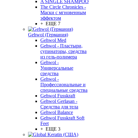
A SINGLE SHAMPOO
The Circle Chronicles -
Маски с мгновенным
эффектом
+ ЕЩЕ 7
Gehwol (Германия)
Gehwol Med
Gehwol - Пластыри,
супинаторы, средства
из гель-полимера
Gehwol -
Универсальные
средства
Gehwol -
Профессиональные и
специальные средства
Gehwol Fusskraft
Gehwol Gerlasan -
Средства для тела
Gehwol Balance
Gehwol Fusskraft Soft
Feet
+ ЕЩЕ 3