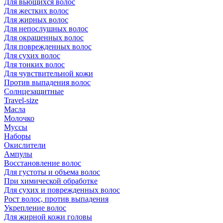
Для вьющихся волос
Для жестких волос
Для жирных волос
Для непослушных волос
Для окрашенных волос
Для поврежденных волос
Для сухих волос
Для тонких волос
Для чувствительной кожи
Против выпадения волос
Солнцезащитные
Travel-size
Масла
Молочко
Муссы
Наборы
Окислители
Ампулы
Восстановление волос
Для густоты и объема волос
При химической обработке
Для сухих и поврежденных волос
Рост волос, против выпадения
Укрепление волос
Для жирной кожи головы