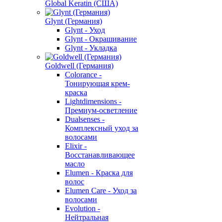
Global Keratin (США)
Glynt (Германия)
Glynt - Уход
Glynt - Окрашивание
Glynt - Укладка
Goldwell (Германия)
Colorance -
Тонирующая крем-
краска
Lightdimensions -
Премиум-осветление
Dualsenses -
Комплексный уход за
волосами
Elixir -
Восстанавливающее
масло
Elumen - Краска для
волос
Elumen Care - Уход за
волосами
Evolution -
Нейтральная