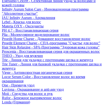
Estessimo Celcert - Селективная линия ухода за волосами и
кожей головы
Infinity Aurum Salon Care - Инновационная программа
"Абсолютное счастье"
IAU Infinity Aurum - Аромалиния
Lebel - Краска для волос
Materia OXY - Оксиданты
PH 4.7 - Восстанавливающая серия
Plia - Молекулярное моделирование волос
Proedit Home Charge - Домашнее восстановление волос
Proedit Element Charge - СПА-программа "Счастье для волос"
Hair Skin Relaxing - SPA-Программа "Здоровая кожа головы"
Proscenia - Восстанавливающая серия для окрашенных волос
THEO - Уход для мужчин
Trie - Линия для укладки с протеинами шелка и жемчуга
Trie Tuner - Линия для базовой укладки с протеинами шелка и
жемчуга
Viege - Антивозростная органическая серия
Locor Serum Color - Восстановление волос во время
окрашивания
One - Премиум уход
Luviona - Окрашивание и anti-age уход
Moii - Средства для волос и рук
Rufor - Бережное выпрямление волос
Londa (Германия)