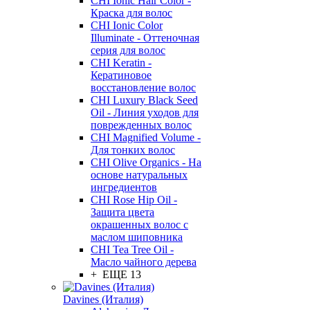
CHI Ionic Hair Color -
Краска для волос
CHI Ionic Color
Illuminate - Оттеночная
серия для волос
CHI Keratin -
Кератиновое
восстановление волос
CHI Luxury Black Seed
Oil - Линия уходов для
поврежденных волос
CHI Magnified Volume -
Для тонких волос
CHI Olive Organics - На
основе натуральных
ингредиентов
CHI Rose Hip Oil -
Защита цвета
окрашенных волос с
маслом шиповника
CHI Tea Tree Oil -
Масло чайного дерева
+ ЕЩЕ 13
Davines (Италия)