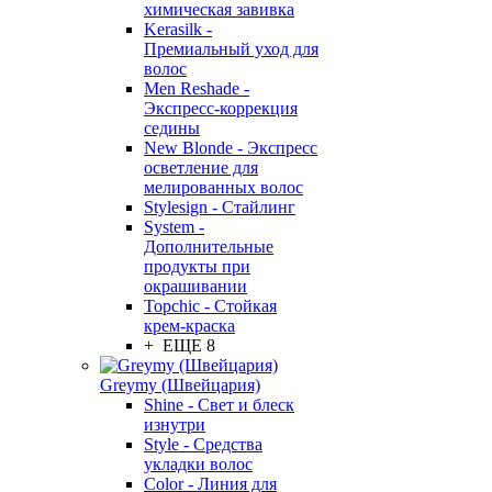
химическая завивка
Kerasilk -
Премиальный уход для
волос
Men Reshade -
Экспресс-коррекция
седины
New Blonde - Экспресс
осветление для
мелированных волос
Stylesign - Стайлинг
System -
Дополнительные
продукты при
окрашивании
Topchic - Стойкая
крем-краска
+ ЕЩЕ 8
Greymy (Швейцария)
Shine - Свет и блеск
изнутри
Style - Средства
укладки волос
Color - Линия для