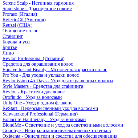
Serene Scalp - Истинная гармония
Supershine - Драгоценное сияние
Proraso (Италия)
RefectoCil (Австрия)
Reuzel (США)
Очищение волос
Стайлинг
Борода и усы
Бритье
Лицо
Revlon Professional (Испания)
Средства для окрашивания волос
Equave Instant Beauty - Мгновенная красота волос
Pro You - Для ухода и укладки волос
Revlonissimo 45 Days - Уход для окрашенных волосы
Style Masters - Средства для стайлинга
Revlon - Красители для волос
Orofluido - Уход за волосами
Uniq One - Уход в одном флаконе
ReStart - Переосмысленный уход за волосами
Schwarzkopf Professional (Германия)
Bonacure Hairtherapy - Уход за волосами
BlondMe - Осветление и уход за осветленными волосами
Goodbye - Нейтрализация нежелательных оттенков
Oxigenta - Окислители и средства для обесцвечивания