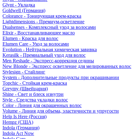
Glynt - Укладка
Goldwell (Германия)
Colorance - Тонирующая крем-краска
Lightdimensions - Премиум-осветление
Dualsenses - Комплексный уход за волосами
Elixir - Восстанавливающее масло
Elumen - Краска для волос
Elumen Care - Уход за волосами
Evolution - Нейтральная химическая завивка
Kerasilk - Премиальный уход для волос
Men Reshade - Экспресс-коррекция седины
New Blonde - Экспресс осветление для мелированных волос
Stylesign - Стайлинг
System - Дополнительные продукты при окрашивании
Topchic - Стойкая крем-краска
Greymy (Швейцария)
Shine - Свет и блеск изнутри
Style - Средства укладки волос
Color - Линия для окрашенных волос
Volume - Линия для объема, эластичности и упругости
Help Is Here (Россия)
Hempz (США)
Indola (Германия)
Indola Act Now
Indola Care