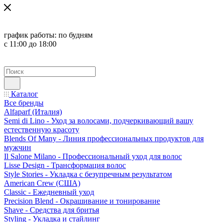
график работы:
по будням
с 11:00 до 18:00
Каталог
Все бренды
Alfaparf (Италия)
Semi di Lino - Уход за волосами, подчеркивающий вашу
естественную красоту
Blends Of Many - Линия профессиональных продуктов для
мужчин
Il Salone Milano - Профессиональный уход для волос
Lisse Design - Трансформация волос
Style Stories - Укладка с безупречным результатом
American Crew (США)
Classic - Ежедневный уход
Precision Blend - Окрашивание и тонирование
Shave - Средства для бритья
Styling - Укладка и стайлинг