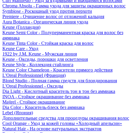
Curl Manifesto - Уход за кудрявыми и вьющимися волосами
Chroma Absolu - Гамма ухода для защиты окрашенных волос
Symbiose - Роскошный уход против перхоти
Premiere - Очищение волос от отложений кальция
Aura Botanica - Органическая линия ухода
Keune (Голландия)
Keune Semi Color - Полуперманентная краска для волос без
аммиака
Keune Tinta Color - Стойкая краска для волос
Keune Care - Уход
1922 by J.M. Keune - Мужская линия
Keune - Оксиды, порошки для осветления
Keune Style - Коллекция стайлинга
Keune Color Chameleon - Красители прямого действия
L'Oreal Professionnel (Франция)
Blond Studio - Полная гамма средств для блондирования
L'Oreal Professionnel - Оксиды
Dia Light - Кислотный краситель тон в тон без аммиака
INOA - Стойкое окрашивание без аммиака
Majirel - Стойкое окрашивание
Dia Color - Краситель-блеск без аммиака
Lebel (Япония)
Дополнительные средства для процедуры окрашивания волос
Cool Orange - Уход за кожей головы «Холодный апельсин»
Natural Hair - На основе натуральных экстрактов