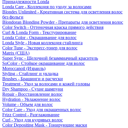
Принадлежности Londa
Londa Care - Коллекция по уходу за волосами
Blondes Unlimited - Креативная система для осветления волос
без фольги
Blondoran Blonding Powder - Препараты для осветления волос
Color Switch - Оттеночная краска прямого действия
Curl & Londa Form - Текстурирование
Londa Color - Окрашивание для волос
Londa Style - Новая коллекция стайлинга
Color Tune - Экспресс-тонер для волос
Matrix (США)
Super Sync - Щелочной безаммиачный краситель
SoColor - Стойкое окрашивание для волос
Moroccanoil (Израиль)
Styling - Стайлинг и укладка
Brushes - Брашинги и расчески
Treatment - Уход за волосами и кожей головы
Dry Shampoo - Сухие шампуни
Repair - Восстановление волос
Hydration - Увлажнение волос
Volume - Объем для волос
Color Care - Уход для окрашенных волос
Frizz Control - Разглаживание
Curl - Уход для кудрявых волос
Color Depositing Mask - Тонирующие маски