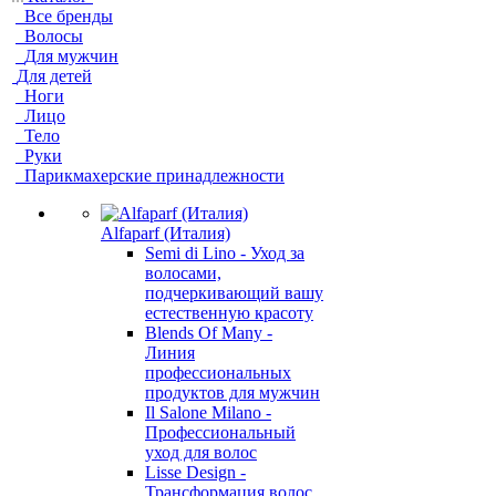
Все бренды
Волосы
Для мужчин
Для детей
Ноги
Лицо
Тело
Руки
Парикмахерские принадлежности
Alfaparf (Италия)
Semi di Lino - Уход за
волосами,
подчеркивающий вашу
естественную красоту
Blends Of Many -
Линия
профессиональных
продуктов для мужчин
Il Salone Milano -
Профессиональный
уход для волос
Lisse Design -
Трансформация волос