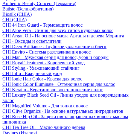
Authentic Beauty Concept (Германия)
Batiste (Великобритания)
Biosilk (США)
CHI (США)
CHI 44 Iron Guard - Термозащита волос
CHI Aloe Vera - Линия для всех типов кудрявых волос
CHI Argan Oil - На основе масла Арганы и дерева Моринга
CHI - Оксиды и осветлители
CHI Deep Brilliance - Глубокое увлажнение и блеск
CHI Enviro - Система разглаживания волос
CHI Man - Мужская серия для волос, усов и бороды
CHI Royal Treatment - Королевский уход
CHI Styling - Ухаживающий стайлинг
CHI Infra - Ежедневный уход
CHI Ionic Hair Color - Краска для волос
CHI Ionic Color Illuminate - Оттеночная серия для волос
CHI Keratin - Кератиновое восстановление волос
CHI Luxury Black Seed Oil - Линия уходов для поврежденных
волос
CHI Magnified Volume - Для тонких волос
CHI Olive Organics - На основе натуральных ингредиентов
CHI Rose Hip Oil - Защита цвета окрашенных волос с маслом
шиповника
CHI Tea Tree Oil - Масло чайного дерева
Davines (Италия)