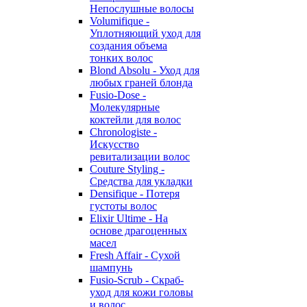
Непослушные волосы
Volumifique -
Уплотняющий уход для
создания объема
тонких волос
Blond Absolu - Уход для
любых граней блонда
Fusio-Dose -
Молекулярные
коктейли для волос
Chronologiste -
Искусство
ревитализации волос
Couture Styling -
Средства для укладки
Densifique - Потеря
густоты волос
Elixir Ultime - На
основе драгоценных
масел
Fresh Affair - Сухой
шампунь
Fusio-Scrub - Скраб-
уход для кожи головы
и волос