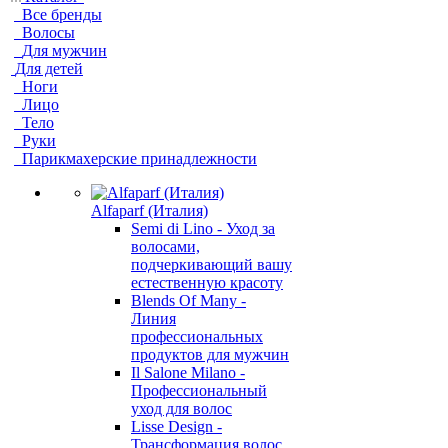
Все бренды
Волосы
Для мужчин
Для детей
Ноги
Лицо
Тело
Руки
Парикмахерские принадлежности
Alfaparf (Италия)
Semi di Lino - Уход за
волосами,
подчеркивающий вашу
естественную красоту
Blends Of Many -
Линия
профессиональных
продуктов для мужчин
Il Salone Milano -
Профессиональный
уход для волос
Lisse Design -
Трансформация волос