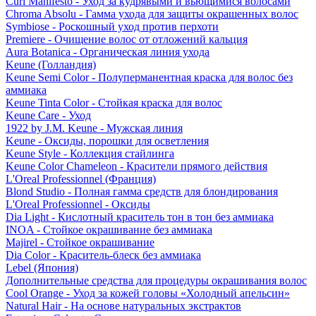
Curl Manifesto - Уход за кудрявыми и вьющимися волосами
Chroma Absolu - Гамма ухода для защиты окрашенных волос
Symbiose - Роскошный уход против перхоти
Premiere - Очищение волос от отложений кальция
Aura Botanica - Органическая линия ухода
Keune (Голландия)
Keune Semi Color - Полуперманентная краска для волос без
аммиака
Keune Tinta Color - Стойкая краска для волос
Keune Care - Уход
1922 by J.M. Keune - Мужская линия
Keune - Оксиды, порошки для осветления
Keune Style - Коллекция стайлинга
Keune Color Chameleon - Красители прямого действия
L'Oreal Professionnel (Франция)
Blond Studio - Полная гамма средств для блондирования
L'Oreal Professionnel - Оксиды
Dia Light - Кислотный краситель тон в тон без аммиака
INOA - Стойкое окрашивание без аммиака
Majirel - Стойкое окрашивание
Dia Color - Краситель-блеск без аммиака
Lebel (Япония)
Дополнительные средства для процедуры окрашивания волос
Cool Orange - Уход за кожей головы «Холодный апельсин»
Natural Hair - На основе натуральных экстрактов