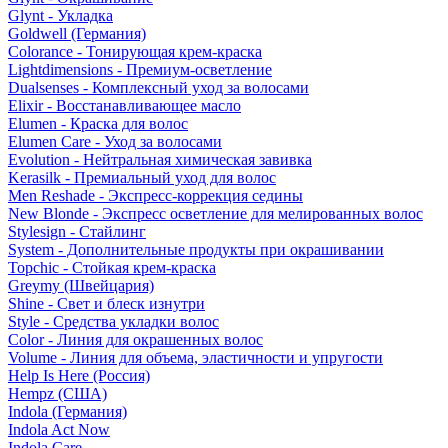
Glynt - Укладка
Goldwell (Германия)
Colorance - Тонирующая крем-краска
Lightdimensions - Премиум-осветление
Dualsenses - Комплексный уход за волосами
Elixir - Восстанавливающее масло
Elumen - Краска для волос
Elumen Care - Уход за волосами
Evolution - Нейтральная химическая завивка
Kerasilk - Премиальный уход для волос
Men Reshade - Экспресс-коррекция седины
New Blonde - Экспресс осветление для мелированных волос
Stylesign - Стайлинг
System - Дополнительные продукты при окрашивании
Topchic - Стойкая крем-краска
Greymy (Швейцария)
Shine - Свет и блеск изнутри
Style - Средства укладки волос
Color - Линия для окрашенных волос
Volume - Линия для объема, эластичности и упругости
Help Is Here (Россия)
Hempz (США)
Indola (Германия)
Indola Act Now
Indola Care