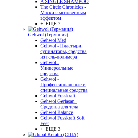
A SINGLE SHAMPOO
The Circle Chronicles -
Маски с мгновенным
эффектом
+ ЕЩЕ 7
Gehwol (Германия)
Gehwol Med
Gehwol - Пластыри,
супинаторы, средства
из гель-полимера
Gehwol -
Универсальные
средства
Gehwol -
Профессиональные и
специальные средства
Gehwol Fusskraft
Gehwol Gerlasan -
Средства для тела
Gehwol Balance
Gehwol Fusskraft Soft
Feet
+ ЕЩЕ 3