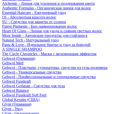
Alchemic - Линия для усиления и поддержания цвета
Authentic Formulas - Органическая линия для волос
Essential Haircare - Eжедневный уход
OI - Абсолютная красота волос
SU - Средства для защиты от солнца
Finest Pigments - Био-ламинирование волос
Heart Of Glass – Линия для ухода и сияния светлых волос
More Inside - Авторские продукты для стайлинга
Natural Tech - Натуральный уход
Pasta & Love - Идеальное бритье и уход за бородой
A SINGLE SHAMPOO
The Circle Chronicles - Маски с мгновенным эффектом
Gehwol (Германия)
Gehwol Med
Gehwol - Пластыри, супинаторы, средства из гель-полимера
Gehwol - Универсальные средства
Gehwol - Профессиональные и специальные средства
Gehwol Fusskraft
Gehwol Gerlasan - Средства для тела
Gehwol Balance
Gehwol Fusskraft Soft Feet
Global Keratin (США)
Glynt (Германия)
Glynt - Уход
Glynt - Окрашивание