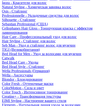
Igora - Красители для волос
Natural Styling - Химическая завивка волос
Osis - Стайлинг
Professionnelle - Укладочные средства для волос
Silhouette - Стайлинг
Sebastian Professional (США)
Cellophanes Hair Gloss - Тонирующая краска с эффектом
ламинирования
Hair Care - Профессиональный уход для волос
Hair Styling - Стайлинг для волос
Seb Man - Уход и стайлинг волос для мужчин
TIGI (Великобритания)
Bed Head for Men - Уход за волосами для мужчин
Catwalk
Bed Head Care - Уходы
Bed Head Style - Стайлинг
Wella Professionals (Германия)
Wella - Аксессуары
Blondor - Блондирование
Color Fresh - Оттеночные маски
ColorMotion - Сила и цвет
Color Touch - Интенсивное тонирование
Creatine+ - Трансформация текстуры
EIMI Styling - Настроение вашего стиля
Elements - Натуральная линия ухода за волосами