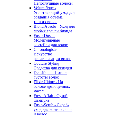
Непослушные волосы
Volumifique -
Уплотняющий уход для
создания объема
тонких волос
Blond Absolu - Уход для
любых граней блонда
Fusio-Dose -
Молекулярные
коктейли для волос
Chronologiste -
Искусство
ревитализации волос
Couture Styling -
Средства для укладки
Densifique - Потеря
густоты волос
Elixir Ultime - На
основе драгоценных
масел
Fresh Affair - Сухой
шампунь
Fusio-Scrub - Скраб-
уход для кожи головы
и волос