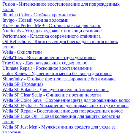
Fusion - Интенсивное восстановление для поврежденных
волос
Illumina Color - Стойкая крем-краска
Invigo - Новый уход за волосами
Koleston Perfect Me + - Стойкая краска для волос
Nutricurls - Уход для кудрявых и вьющихся волос
Performance - Классика современного стайлинга
Oil Reflections - Квинтэссенция блеска для сияния ваших
волос
Wella - Окислители
Wella°Plex - Восстановление структуры волос
True Grey - Для натуральных седых волос
Ultimate Repair - Роскошное восстановление
Color Renew - Удаление пигмента без вреда для волос
Shinefinity - Стойкое цветное глазирование без аммиака
Wella SP (Германия)
Wella SP Balance - Для чувствительной кожи головы
Wella SP Clear Scalp - Очищение против перхоти
Wella SP Color Save - Сохранение цвета для окрашенных волос
Wella SP Hydrate - Увлажнение для нормальных и сухих волос
Wella SP Repair - Восстановление для поврежденных волос
Wella SP Luxe Oil - Новая коллекция для защиты кератина
волос
Wella SP Just Men - Мужская линия средств для ухода за
волосами