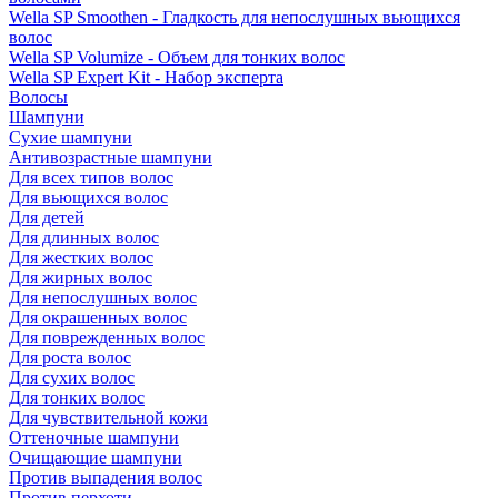
Wella SP Smoothen - Гладкость для непослушных вьющихся
волос
Wella SP Volumize - Объем для тонких волос
Wella SP Expert Kit - Набор эксперта
Волосы
Шампуни
Сухие шампуни
Антивозрастные шампуни
Для всех типов волос
Для вьющихся волос
Для детей
Для длинных волос
Для жестких волос
Для жирных волос
Для непослушных волос
Для окрашенных волос
Для поврежденных волос
Для роста волос
Для сухих волос
Для тонких волос
Для чувствительной кожи
Оттеночные шампуни
Очищающие шампуни
Против выпадения волос
Против перхоти