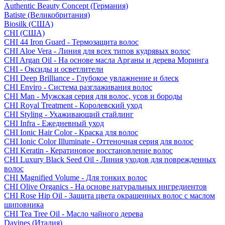
Authentic Beauty Concept (Германия)
Batiste (Великобритания)
Biosilk (США)
CHI (США)
CHI 44 Iron Guard - Термозащита волос
CHI Aloe Vera - Линия для всех типов кудрявых волос
CHI Argan Oil - На основе масла Арганы и дерева Моринга
CHI - Оксиды и осветлители
CHI Deep Brilliance - Глубокое увлажнение и блеск
CHI Enviro - Система разглаживания волос
CHI Man - Мужская серия для волос, усов и бороды
CHI Royal Treatment - Королевский уход
CHI Styling - Ухаживающий стайлинг
CHI Infra - Ежедневный уход
CHI Ionic Hair Color - Краска для волос
CHI Ionic Color Illuminate - Оттеночная серия для волос
CHI Keratin - Кератиновое восстановление волос
CHI Luxury Black Seed Oil - Линия уходов для поврежденных
волос
CHI Magnified Volume - Для тонких волос
CHI Olive Organics - На основе натуральных ингредиентов
CHI Rose Hip Oil - Защита цвета окрашенных волос с маслом
шиповника
CHI Tea Tree Oil - Масло чайного дерева
Davines (Италия)