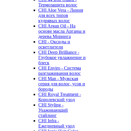
Термозащита волос
CHI Aloe Vera - Линия
для всех типов
кудрявых волос
CHI Argan Oil - На
основе масла Арганы и
дерева Моринга
CHI - Оксиды и
осветлители
CHI Deep Brilliance -
Глубокое увлажнение и
блеск
CHI Enviro - Система
разглаживания волос
CHI Man - Мужская
серия для волос, усов и
бороды
CHI Royal Treatment -
Королевский уход
CHI Styling -
Ухаживающий
стайлинг
CHI Infra -
Ежедневный уход