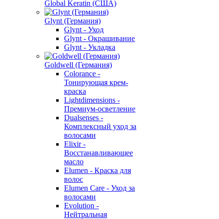
Global Keratin (США)
Glynt (Германия)
Glynt - Уход
Glynt - Окрашивание
Glynt - Укладка
Goldwell (Германия)
Colorance -
Тонирующая крем-
краска
Lightdimensions -
Премиум-осветление
Dualsenses -
Комплексный уход за
волосами
Elixir -
Восстанавливающее
масло
Elumen - Краска для
волос
Elumen Care - Уход за
волосами
Evolution -
Нейтральная