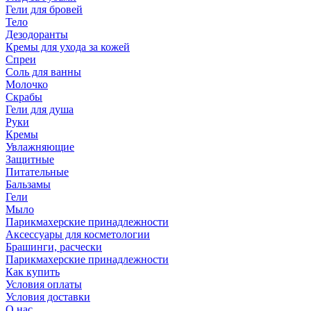
Гели для бровей
Тело
Дезодоранты
Кремы для ухода за кожей
Спреи
Соль для ванны
Молочко
Скрабы
Гели для душа
Руки
Кремы
Увлажняющие
Защитные
Питательные
Бальзамы
Гели
Мыло
Парикмахерские принадлежности
Аксессуары для косметологии
Брашинги, расчески
Парикмахерские принадлежности
Как купить
Условия оплаты
Условия доставки
О нас