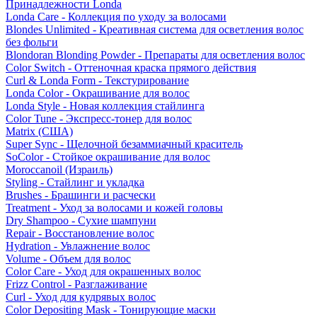
Принадлежности Londa
Londa Care - Коллекция по уходу за волосами
Blondes Unlimited - Креативная система для осветления волос
без фольги
Blondoran Blonding Powder - Препараты для осветления волос
Color Switch - Оттеночная краска прямого действия
Curl & Londa Form - Текстурирование
Londa Color - Окрашивание для волос
Londa Style - Новая коллекция стайлинга
Color Tune - Экспресс-тонер для волос
Matrix (США)
Super Sync - Щелочной безаммиачный краситель
SoColor - Стойкое окрашивание для волос
Moroccanoil (Израиль)
Styling - Стайлинг и укладка
Brushes - Брашинги и расчески
Treatment - Уход за волосами и кожей головы
Dry Shampoo - Сухие шампуни
Repair - Восстановление волос
Hydration - Увлажнение волос
Volume - Объем для волос
Color Care - Уход для окрашенных волос
Frizz Control - Разглаживание
Curl - Уход для кудрявых волос
Color Depositing Mask - Тонирующие маски