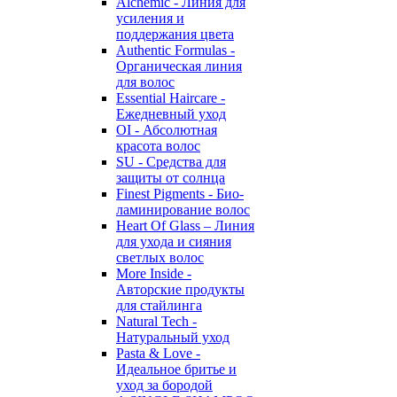
Alchemic - Линия для
усиления и
поддержания цвета
Authentic Formulas -
Органическая линия
для волос
Essential Haircare -
Eжедневный уход
OI - Абсолютная
красота волос
SU - Средства для
защиты от солнца
Finest Pigments - Био-
ламинирование волос
Heart Of Glass – Линия
для ухода и сияния
светлых волос
More Inside -
Авторские продукты
для стайлинга
Natural Tech -
Натуральный уход
Pasta & Love -
Идеальное бритье и
уход за бородой