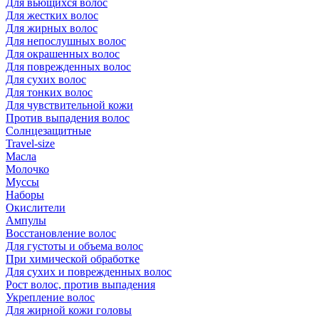
Для вьющихся волос
Для жестких волос
Для жирных волос
Для непослушных волос
Для окрашенных волос
Для поврежденных волос
Для сухих волос
Для тонких волос
Для чувствительной кожи
Против выпадения волос
Солнцезащитные
Travel-size
Масла
Молочко
Муссы
Наборы
Окислители
Ампулы
Восстановление волос
Для густоты и объема волос
При химической обработке
Для сухих и поврежденных волос
Рост волос, против выпадения
Укрепление волос
Для жирной кожи головы