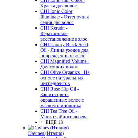
CHI Ionic Hair Color -
Краска для волос
CHI Ionic Color
Illuminate - Оттеночная
серия для волос
CHI Keratin -
Кератиновое
восстановление волос
CHI Luxury Black Seed
Oil - Линия уходов для
поврежденных волос
CHI Magnified Volume -
Для тонких волос
CHI Olive Organics - На
основе натуральных
ингредиентов
CHI Rose Hip Oil -
Защита цвета
окрашенных волос с
маслом шиповника
CHI Tea Tree Oil -
Масло чайного дерева
+ ЕЩЕ 13
Davines (Италия)