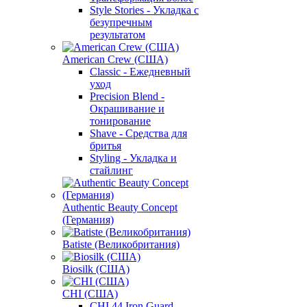
Style Stories - Укладка с
безупречным
результатом
American Crew (США)
Classic - Ежедневный
уход
Precision Blend -
Окрашивание и
тонирование
Shave - Средства для
бритья
Styling - Укладка и
стайлинг
Authentic Beauty Concept
(Германия)
Batiste (Великобритания)
Biosilk (США)
CHI (США)
CHI 44 Iron Guard -