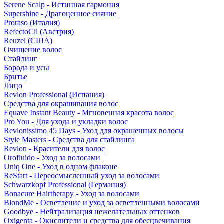
Serene Scalp - Истинная гармония
Supershine - Драгоценное сияние
Proraso (Италия)
RefectoCil (Австрия)
Reuzel (США)
Очищение волос
Стайлинг
Борода и усы
Бритье
Лицо
Revlon Professional (Испания)
Средства для окрашивания волос
Equave Instant Beauty - Мгновенная красота волос
Pro You - Для ухода и укладки волос
Revlonissimo 45 Days - Уход для окрашенных волосы
Style Masters - Средства для стайлинга
Revlon - Красители для волос
Orofluido - Уход за волосами
Uniq One - Уход в одном флаконе
ReStart - Переосмысленный уход за волосами
Schwarzkopf Professional (Германия)
Bonacure Hairtherapy - Уход за волосами
BlondMe - Осветление и уход за осветленными волосами
Goodbye - Нейтрализация нежелательных оттенков
Oxigenta - Окислители и средства для обесцвечивания