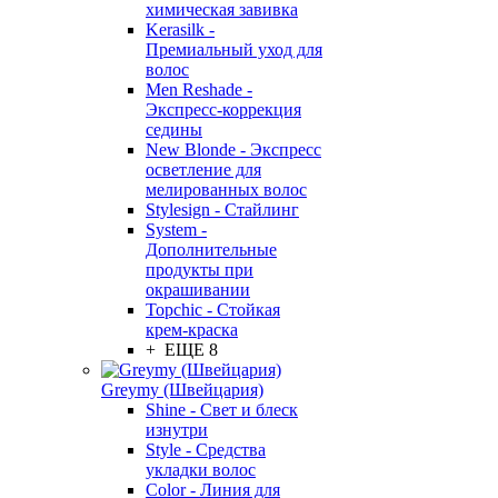
химическая завивка
Kerasilk -
Премиальный уход для
волос
Men Reshade -
Экспресс-коррекция
седины
New Blonde - Экспресс
осветление для
мелированных волос
Stylesign - Стайлинг
System -
Дополнительные
продукты при
окрашивании
Topchic - Стойкая
крем-краска
+ ЕЩЕ 8
Greymy (Швейцария)
Shine - Свет и блеск
изнутри
Style - Средства
укладки волос
Color - Линия для