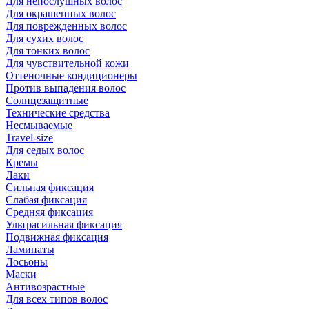
Для непослушных волос
Для окрашенных волос
Для поврежденных волос
Для сухих волос
Для тонких волос
Для чувствительной кожи
Оттеночные кондиционеры
Против выпадения волос
Солнцезащитные
Технические средства
Несмываемые
Travel-size
Для седых волос
Кремы
Лаки
Сильная фиксация
Слабая фиксация
Средняя фиксация
Ультрасильная фиксация
Подвижная фиксация
Ламинаты
Лосьоны
Маски
Антивозрастные
Для всех типов волос