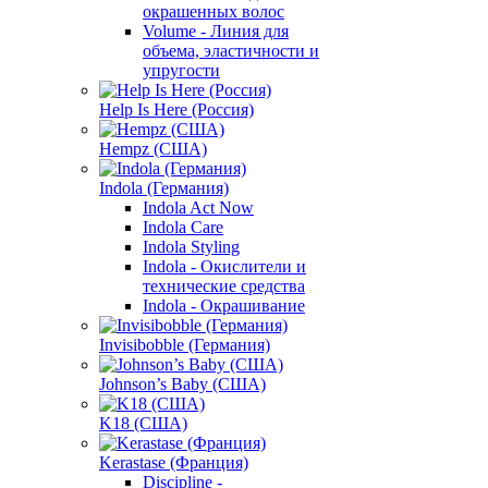
окрашенных волос
Volume - Линия для
объема, эластичности и
упругости
Help Is Here (Россия)
Hempz (США)
Indola (Германия)
Indola Act Now
Indola Care
Indola Styling
Indola - Окислители и
технические средства
Indola - Окрашивание
Invisibobble (Германия)
Johnson’s Baby (США)
K18 (США)
Kerastase (Франция)
Discipline -