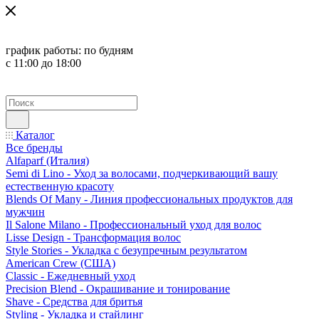
график работы:
по будням
с 11:00 до 18:00
Каталог
Все бренды
Alfaparf (Италия)
Semi di Lino - Уход за волосами, подчеркивающий вашу
естественную красоту
Blends Of Many - Линия профессиональных продуктов для
мужчин
Il Salone Milano - Профессиональный уход для волос
Lisse Design - Трансформация волос
Style Stories - Укладка с безупречным результатом
American Crew (США)
Classic - Ежедневный уход
Precision Blend - Окрашивание и тонирование
Shave - Средства для бритья
Styling - Укладка и стайлинг