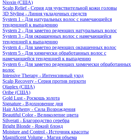
Nioxin (США)
Scalp Relief - Серия для чувствительной кожи головы
3D Styling - Линия укладочных средств
System 1 - Для натуральных волос с намечающейся
тенденцией к выпадению
System 2 - Для заметно редеющих натуральных волос
System 3 - Для окрашенных волос с намечающейся
тенденцией к выпадению
System 4 - Для заметно редеющих окрашенных волос
System 5 - Для химически обработанных волос с
намечающейся тенденцией к выпадению
System 6 - Для заметно редеющих химически обработанных
волос
Intensive Therapy - Интенсивный уход
Scalp Recovery - Серия против перхоти
Olaplex (США)
Oribe (США)
Gold Lust - Роскошь золота
Signature - Вдохновение дня
Hair Alchemy - Сила Возрождения
Beautiful Color - Великолепие цвета
Silverati - Благородство серебра
Bright Blonde - Яркий блонд
Moisture and Control - Источник красоты
Magnificent Volume - Магия объема