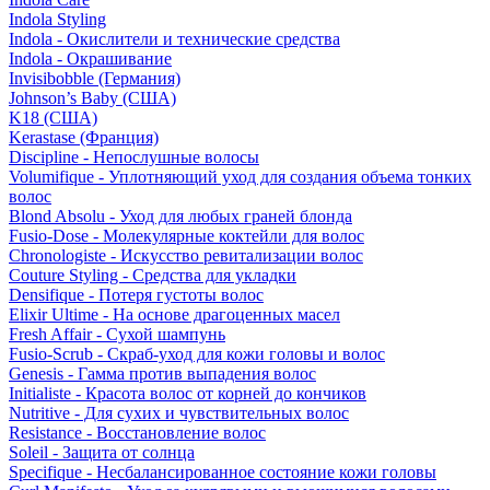
Indola Styling
Indola - Окислители и технические средства
Indola - Окрашивание
Invisibobble (Германия)
Johnson’s Baby (США)
K18 (США)
Kerastase (Франция)
Discipline - Непослушные волосы
Volumifique - Уплотняющий уход для создания объема тонких
волос
Blond Absolu - Уход для любых граней блонда
Fusio-Dose - Молекулярные коктейли для волос
Chronologiste - Искусство ревитализации волос
Couture Styling - Средства для укладки
Densifique - Потеря густоты волос
Elixir Ultime - На основе драгоценных масел
Fresh Affair - Сухой шампунь
Fusio-Scrub - Скраб-уход для кожи головы и волос
Genesis - Гамма против выпадения волос
Initialiste - Красота волос от корней до кончиков
Nutritive - Для сухих и чувствительных волос
Resistance - Восстановление волос
Soleil - Защита от солнца
Specifique - Несбалансированное состояние кожи головы