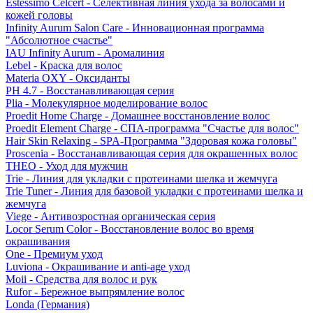
Estessimo Celcert - Селективная линия ухода за волосами и
кожей головы
Infinity Aurum Salon Care - Инновационная программа
"Абсолютное счастье"
IAU Infinity Aurum - Аромалиния
Lebel - Краска для волос
Materia OXY - Оксиданты
PH 4.7 - Восстанавливающая серия
Plia - Молекулярное моделирование волос
Proedit Home Charge - Домашнее восстановление волос
Proedit Element Charge - СПА-программа "Счастье для волос"
Hair Skin Relaxing - SPA-Программа "Здоровая кожа головы"
Proscenia - Восстанавливающая серия для окрашенных волос
THEO - Уход для мужчин
Trie - Линия для укладки с протеинами шелка и жемчуга
Trie Tuner - Линия для базовой укладки с протеинами шелка и
жемчуга
Viege - Антивозростная органическая серия
Locor Serum Color - Восстановление волос во время
окрашивания
One - Премиум уход
Luviona - Окрашивание и anti-age уход
Moii - Средства для волос и рук
Rufor - Бережное выпрямление волос
Londa (Германия)