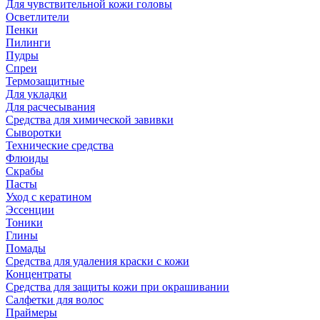
Для чувствительной кожи головы
Осветлители
Пенки
Пилинги
Пудры
Спреи
Термозащитные
Для укладки
Для расчесывания
Средства для химической завивки
Сыворотки
Технические средства
Флюиды
Скрабы
Пасты
Уход с кератином
Эссенции
Тоники
Глины
Помады
Средства для удаления краски с кожи
Концентраты
Средства для защиты кожи при окрашивании
Салфетки для волос
Праймеры