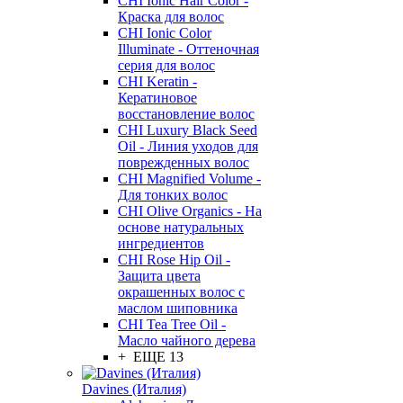
CHI Ionic Hair Color -
Краска для волос
CHI Ionic Color
Illuminate - Оттеночная
серия для волос
CHI Keratin -
Кератиновое
восстановление волос
CHI Luxury Black Seed
Oil - Линия уходов для
поврежденных волос
CHI Magnified Volume -
Для тонких волос
CHI Olive Organics - На
основе натуральных
ингредиентов
CHI Rose Hip Oil -
Защита цвета
окрашенных волос с
маслом шиповника
CHI Tea Tree Oil -
Масло чайного дерева
+ ЕЩЕ 13
Davines (Италия)