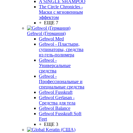
A SINGLE SHAMPOO
The Circle Chronicles -
Маски с мгновенным
эффектом
+ ЕЩЕ 7
Gehwol (Германия)
Gehwol Med
Gehwol - Пластыри,
супинаторы, средства
из гель-полимера
Gehwol -
Универсальные
средства
Gehwol -
Профессиональные и
специальные средства
Gehwol Fusskraft
Gehwol Gerlasan -
Средства для тела
Gehwol Balance
Gehwol Fusskraft Soft
Feet
+ ЕЩЕ 3