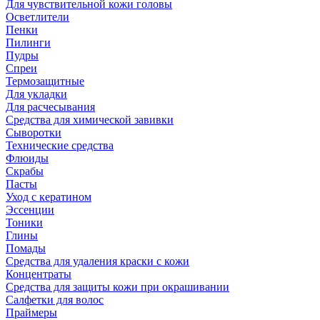
Для чувствительной кожи головы
Осветлители
Пенки
Пилинги
Пудры
Спреи
Термозащитные
Для укладки
Для расчесывания
Средства для химической завивки
Сыворотки
Технические средства
Флюиды
Скрабы
Пасты
Уход с кератином
Эссенции
Тоники
Глины
Помады
Средства для удаления краски с кожи
Концентраты
Средства для защиты кожи при окрашивании
Салфетки для волос
Праймеры