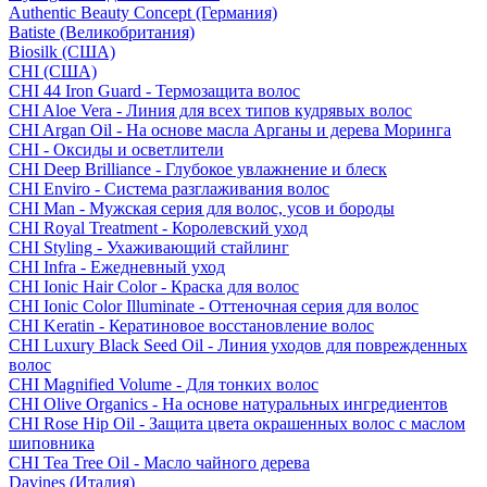
Authentic Beauty Concept (Германия)
Batiste (Великобритания)
Biosilk (США)
CHI (США)
CHI 44 Iron Guard - Термозащита волос
CHI Aloe Vera - Линия для всех типов кудрявых волос
CHI Argan Oil - На основе масла Арганы и дерева Моринга
CHI - Оксиды и осветлители
CHI Deep Brilliance - Глубокое увлажнение и блеск
CHI Enviro - Система разглаживания волос
CHI Man - Мужская серия для волос, усов и бороды
CHI Royal Treatment - Королевский уход
CHI Styling - Ухаживающий стайлинг
CHI Infra - Ежедневный уход
CHI Ionic Hair Color - Краска для волос
CHI Ionic Color Illuminate - Оттеночная серия для волос
CHI Keratin - Кератиновое восстановление волос
CHI Luxury Black Seed Oil - Линия уходов для поврежденных
волос
CHI Magnified Volume - Для тонких волос
CHI Olive Organics - На основе натуральных ингредиентов
CHI Rose Hip Oil - Защита цвета окрашенных волос с маслом
шиповника
CHI Tea Tree Oil - Масло чайного дерева
Davines (Италия)