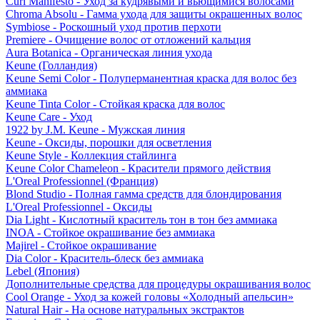
Curl Manifesto - Уход за кудрявыми и вьющимися волосами
Chroma Absolu - Гамма ухода для защиты окрашенных волос
Symbiose - Роскошный уход против перхоти
Premiere - Очищение волос от отложений кальция
Aura Botanica - Органическая линия ухода
Keune (Голландия)
Keune Semi Color - Полуперманентная краска для волос без
аммиака
Keune Tinta Color - Стойкая краска для волос
Keune Care - Уход
1922 by J.M. Keune - Мужская линия
Keune - Оксиды, порошки для осветления
Keune Style - Коллекция стайлинга
Keune Color Chameleon - Красители прямого действия
L'Oreal Professionnel (Франция)
Blond Studio - Полная гамма средств для блондирования
L'Oreal Professionnel - Оксиды
Dia Light - Кислотный краситель тон в тон без аммиака
INOA - Стойкое окрашивание без аммиака
Majirel - Стойкое окрашивание
Dia Color - Краситель-блеск без аммиака
Lebel (Япония)
Дополнительные средства для процедуры окрашивания волос
Cool Orange - Уход за кожей головы «Холодный апельсин»
Natural Hair - На основе натуральных экстрактов