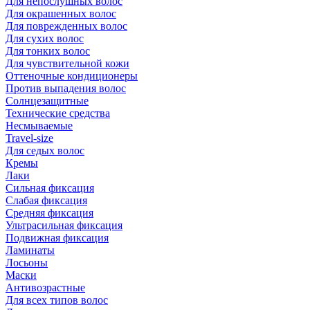
Для непослушных волос
Для окрашенных волос
Для поврежденных волос
Для сухих волос
Для тонких волос
Для чувствительной кожи
Оттеночные кондиционеры
Против выпадения волос
Солнцезащитные
Технические средства
Несмываемые
Travel-size
Для седых волос
Кремы
Лаки
Сильная фиксация
Слабая фиксация
Средняя фиксация
Ультрасильная фиксация
Подвижная фиксация
Ламинаты
Лосьоны
Маски
Антивозрастные
Для всех типов волос