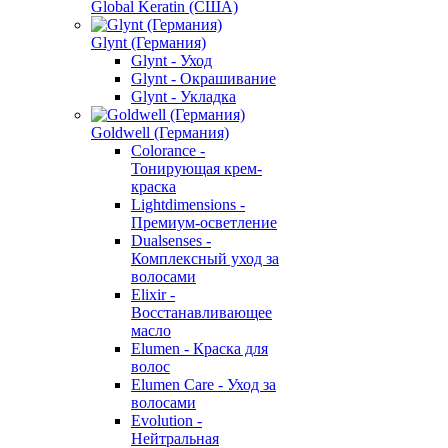
Global Keratin (США)
Glynt (Германия)
Glynt - Уход
Glynt - Окрашивание
Glynt - Укладка
Goldwell (Германия)
Colorance -
Тонирующая крем-
краска
Lightdimensions -
Премиум-осветление
Dualsenses -
Комплексный уход за
волосами
Elixir -
Восстанавливающее
масло
Elumen - Краска для
волос
Elumen Care - Уход за
волосами
Evolution -
Нейтральная