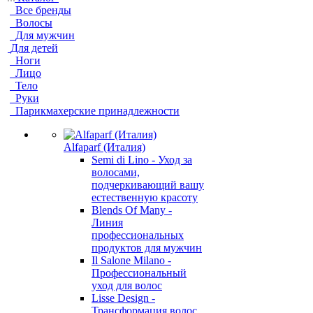
Все бренды
Волосы
Для мужчин
Для детей
Ноги
Лицо
Тело
Руки
Парикмахерские принадлежности
Alfaparf (Италия)
Semi di Lino - Уход за
волосами,
подчеркивающий вашу
естественную красоту
Blends Of Many -
Линия
профессиональных
продуктов для мужчин
Il Salone Milano -
Профессиональный
уход для волос
Lisse Design -
Трансформация волос