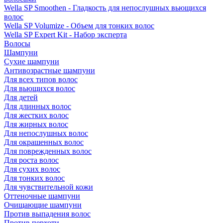
Wella SP Smoothen - Гладкость для непослушных вьющихся
волос
Wella SP Volumize - Объем для тонких волос
Wella SP Expert Kit - Набор эксперта
Волосы
Шампуни
Сухие шампуни
Антивозрастные шампуни
Для всех типов волос
Для вьющихся волос
Для детей
Для длинных волос
Для жестких волос
Для жирных волос
Для непослушных волос
Для окрашенных волос
Для поврежденных волос
Для роста волос
Для сухих волос
Для тонких волос
Для чувствительной кожи
Оттеночные шампуни
Очищающие шампуни
Против выпадения волос
Против перхоти