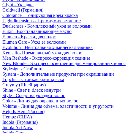
Glynt - Укладка
Goldwell (Германия)
Colorance - Тонирующая крем-краска
Lightdimensions - Премиум-осветление
Dualsenses - Комплексный уход за волосами
Elixir - Восстанавливающее масло
Elumen - Краска для волос
Elumen Care - Уход за волосами
Evolution - Нейтральная химическая завивка
Kerasilk - Премиальный уход для волос
Men Reshade - Экспресс-коррекция седины
New Blonde - Экспресс осветление для мелированных волос
Stylesign - Стайлинг
System - Дополнительные продукты при окрашивании
Topchic - Стойкая крем-краска
Greymy (Швейцария)
Shine - Свет и блеск изнутри
Style - Средства укладки волос
Color - Линия для окрашенных волос
Volume - Линия для объема, эластичности и упругости
Help Is Here (Россия)
Hempz (США)
Indola (Германия)
Indola Act Now
Indola Care