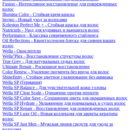
Fusion - Интенсивное восстановление для поврежденных
волос
Illumina Color - Стойкая крем-краска
Invigo - Новый уход за волосами
Koleston Perfect Me + - Стойкая краска для волос
Nutricurls - Уход для кудрявых и вьющихся волос
Performance - Классика современного стайлинга
Oil Reflections - Квинтэссенция блеска для сияния ваших
волос
Wella - Окислители
Wella°Plex - Восстановление структуры волос
True Grey - Для натуральных седых волос
Ultimate Repair - Роскошное восстановление
Color Renew - Удаление пигмента без вреда для волос
Shinefinity - Стойкое цветное глазирование без аммиака
Wella SP (Германия)
Wella SP Balance - Для чувствительной кожи головы
Wella SP Clear Scalp - Очищение против перхоти
Wella SP Color Save - Сохранение цвета для окрашенных волос
Wella SP Hydrate - Увлажнение для нормальных и сухих волос
Wella SP Repair - Восстановление для поврежденных волос
Wella SP Luxe Oil - Новая коллекция для защиты кератина
волос
Wella SP Just Men - Мужская линия средств для ухода за
волосами