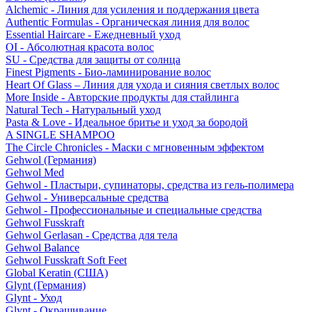
Alchemic - Линия для усиления и поддержания цвета
Authentic Formulas - Органическая линия для волос
Essential Haircare - Eжедневный уход
OI - Абсолютная красота волос
SU - Средства для защиты от солнца
Finest Pigments - Био-ламинирование волос
Heart Of Glass – Линия для ухода и сияния светлых волос
More Inside - Авторские продукты для стайлинга
Natural Tech - Натуральный уход
Pasta & Love - Идеальное бритье и уход за бородой
A SINGLE SHAMPOO
The Circle Chronicles - Маски с мгновенным эффектом
Gehwol (Германия)
Gehwol Med
Gehwol - Пластыри, супинаторы, средства из гель-полимера
Gehwol - Универсальные средства
Gehwol - Профессиональные и специальные средства
Gehwol Fusskraft
Gehwol Gerlasan - Средства для тела
Gehwol Balance
Gehwol Fusskraft Soft Feet
Global Keratin (США)
Glynt (Германия)
Glynt - Уход
Glynt - Окрашивание