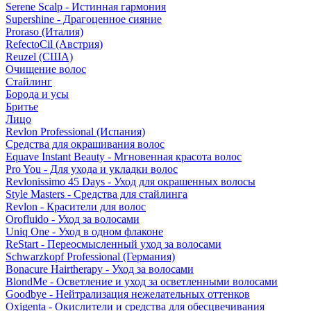
Serene Scalp - Истинная гармония
Supershine - Драгоценное сияние
Proraso (Италия)
RefectoCil (Австрия)
Reuzel (США)
Очищение волос
Стайлинг
Борода и усы
Бритье
Лицо
Revlon Professional (Испания)
Средства для окрашивания волос
Equave Instant Beauty - Мгновенная красота волос
Pro You - Для ухода и укладки волос
Revlonissimo 45 Days - Уход для окрашенных волосы
Style Masters - Средства для стайлинга
Revlon - Красители для волос
Orofluido - Уход за волосами
Uniq One - Уход в одном флаконе
ReStart - Переосмысленный уход за волосами
Schwarzkopf Professional (Германия)
Bonacure Hairtherapy - Уход за волосами
BlondMe - Осветление и уход за осветленными волосами
Goodbye - Нейтрализация нежелательных оттенков
Oxigenta - Окислители и средства для обесцвечивания