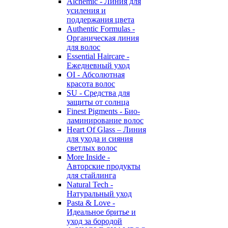
Alchemic - Линия для
усиления и
поддержания цвета
Authentic Formulas -
Органическая линия
для волос
Essential Haircare -
Eжедневный уход
OI - Абсолютная
красота волос
SU - Средства для
защиты от солнца
Finest Pigments - Био-
ламинирование волос
Heart Of Glass – Линия
для ухода и сияния
светлых волос
More Inside -
Авторские продукты
для стайлинга
Natural Tech -
Натуральный уход
Pasta & Love -
Идеальное бритье и
уход за бородой