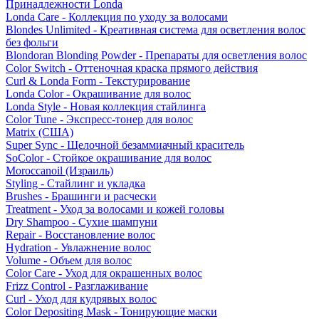
Принадлежности Londa
Londa Care - Коллекция по уходу за волосами
Blondes Unlimited - Креативная система для осветления волос
без фольги
Blondoran Blonding Powder - Препараты для осветления волос
Color Switch - Оттеночная краска прямого действия
Curl & Londa Form - Текстурирование
Londa Color - Окрашивание для волос
Londa Style - Новая коллекция стайлинга
Color Tune - Экспресс-тонер для волос
Matrix (США)
Super Sync - Щелочной безаммиачный краситель
SoColor - Стойкое окрашивание для волос
Moroccanoil (Израиль)
Styling - Стайлинг и укладка
Brushes - Брашинги и расчески
Treatment - Уход за волосами и кожей головы
Dry Shampoo - Сухие шампуни
Repair - Восстановление волос
Hydration - Увлажнение волос
Volume - Объем для волос
Color Care - Уход для окрашенных волос
Frizz Control - Разглаживание
Curl - Уход для кудрявых волос
Color Depositing Mask - Тонирующие маски