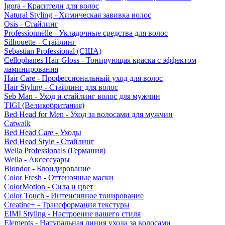
Igora - Красители для волос
Natural Styling - Химическая завивка волос
Osis - Стайлинг
Professionnelle - Укладочные средства для волос
Silhouette - Стайлинг
Sebastian Professional (США)
Cellophanes Hair Gloss - Тонирующая краска с эффектом
ламинирования
Hair Care - Профессиональный уход для волос
Hair Styling - Стайлинг для волос
Seb Man - Уход и стайлинг волос для мужчин
TIGI (Великобритания)
Bed Head for Men - Уход за волосами для мужчин
Catwalk
Bed Head Care - Уходы
Bed Head Style - Стайлинг
Wella Professionals (Германия)
Wella - Аксессуары
Blondor - Блондирование
Color Fresh - Оттеночные маски
ColorMotion - Сила и цвет
Color Touch - Интенсивное тонирование
Creatine+ - Трансформация текстуры
EIMI Styling - Настроение вашего стиля
Elements - Натуральная линия ухода за волосами