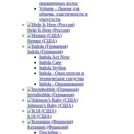
окрашенных волос
Volume - Линия для
объема, эластичности и
упругости
Help Is Here (Россия)
Hempz (США)
Indola (Германия)
Indola Act Now
Indola Care
Indola Styling
Indola - Окислители и
технические средства
Indola - Окрашивание
Invisibobble (Германия)
Johnson’s Baby (США)
K18 (США)
Kerastase (Франция)
Discipline -