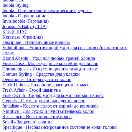
Indola Styling
Indola - Окислители и технические средства
Indola - Окрашивание
Invisibobble (Германия)
Johnson’s Baby (США)
K18 (США)
Kerastase (Франция)
Discipline - Непослушные волосы
Volumifique - Уплотняющий уход для создания объема тонких
волос
Blond Absolu - Уход для любых граней блонда
Fusio-Dose - Молекулярные коктейли для волос
Chronologiste - Искусство ревитализации волос
Couture Styling - Средства для укладки
Densifique - Потеря густоты волос
Elixir Ultime - На основе драгоценных масел
Fresh Affair - Сухой шампунь
Fusio-Scrub - Скраб-уход для кожи головы и волос
Genesis - Гамма против выпадения волос
Initialiste - Красота волос от корней до кончиков
Nutritive - Для сухих и чувствительных волос
Resistance - Восстановление волос
Soleil - Защита от солнца
Specifique - Несбалансированное состояние кожи головы