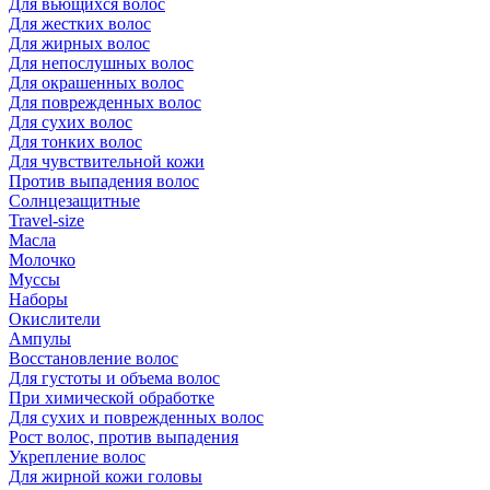
Для вьющихся волос
Для жестких волос
Для жирных волос
Для непослушных волос
Для окрашенных волос
Для поврежденных волос
Для сухих волос
Для тонких волос
Для чувствительной кожи
Против выпадения волос
Солнцезащитные
Travel-size
Масла
Молочко
Муссы
Наборы
Окислители
Ампулы
Восстановление волос
Для густоты и объема волос
При химической обработке
Для сухих и поврежденных волос
Рост волос, против выпадения
Укрепление волос
Для жирной кожи головы