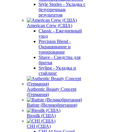
Style Stories - Укладка с
безупречным
результатом
American Crew (США)
Classic - Ежедневный
уход
Precision Blend -
Окрашивание и
тонирование
Shave - Средства для
бритья
Styling - Укладка и
стайлинг
Authentic Beauty Concept
(Германия)
Batiste (Великобритания)
Biosilk (США)
CHI (США)
CHI 44 Iron Guard -