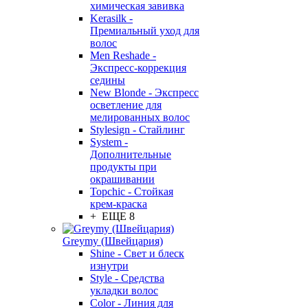
химическая завивка
Kerasilk -
Премиальный уход для
волос
Men Reshade -
Экспресс-коррекция
седины
New Blonde - Экспресс
осветление для
мелированных волос
Stylesign - Стайлинг
System -
Дополнительные
продукты при
окрашивании
Topchic - Стойкая
крем-краска
+ ЕЩЕ 8
Greymy (Швейцария)
Shine - Свет и блеск
изнутри
Style - Средства
укладки волос
Color - Линия для