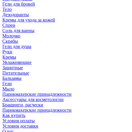
Гели для бровей
Тело
Дезодоранты
Кремы для ухода за кожей
Спреи
Соль для ванны
Молочко
Скрабы
Гели для душа
Руки
Кремы
Увлажняющие
Защитные
Питательные
Бальзамы
Гели
Мыло
Парикмахерские принадлежности
Аксессуары для косметологии
Брашинги, расчески
Парикмахерские принадлежности
Как купить
Условия оплаты
Условия доставки
О нас