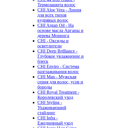
Термозащита волос
CHI Aloe Vera - Линия
для всех типов
кудрявых волос
CHI Argan Oil - На
основе масла Арганы и
дерева Моринга
CHI - Оксиды и
осветлители
CHI Deep Brilliance -
Глубокое увлажнение и
блеск
CHI Enviro - Система
разглаживания волос
CHI Man - Мужская
серия для волос, усов и
бороды
CHI Royal Treatment -
Королевский уход
CHI Styling -
Ухаживающий
стайлинг
CHI Infra -
Ежедневный уход