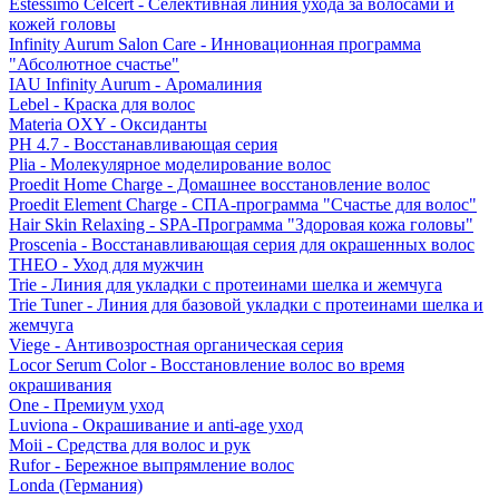
Estessimo Celcert - Селективная линия ухода за волосами и
кожей головы
Infinity Aurum Salon Care - Инновационная программа
"Абсолютное счастье"
IAU Infinity Aurum - Аромалиния
Lebel - Краска для волос
Materia OXY - Оксиданты
PH 4.7 - Восстанавливающая серия
Plia - Молекулярное моделирование волос
Proedit Home Charge - Домашнее восстановление волос
Proedit Element Charge - СПА-программа "Счастье для волос"
Hair Skin Relaxing - SPA-Программа "Здоровая кожа головы"
Proscenia - Восстанавливающая серия для окрашенных волос
THEO - Уход для мужчин
Trie - Линия для укладки с протеинами шелка и жемчуга
Trie Tuner - Линия для базовой укладки с протеинами шелка и
жемчуга
Viege - Антивозростная органическая серия
Locor Serum Color - Восстановление волос во время
окрашивания
One - Премиум уход
Luviona - Окрашивание и anti-age уход
Moii - Средства для волос и рук
Rufor - Бережное выпрямление волос
Londa (Германия)