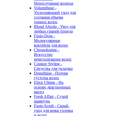
Непослушные волосы
Volumifique -
Уплотняющий уход для
создания объема
тонких волос
Blond Absolu - Уход для
любых граней блонда
Fusio-Dose -
Молекулярные
коктейли для волос
Chronologiste -
Искусство
ревитализации волос
Couture Styling -
Средства для укладки
Densifique - Потеря
густоты волос
Elixir Ultime - На
основе драгоценных
масел
Fresh Affair - Сухой
шампунь
Fusio-Scrub - Скраб-
уход для кожи головы
и волос