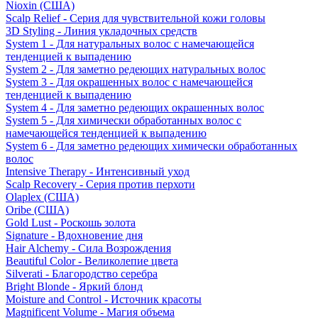
Nioxin (США)
Scalp Relief - Серия для чувствительной кожи головы
3D Styling - Линия укладочных средств
System 1 - Для натуральных волос с намечающейся
тенденцией к выпадению
System 2 - Для заметно редеющих натуральных волос
System 3 - Для окрашенных волос с намечающейся
тенденцией к выпадению
System 4 - Для заметно редеющих окрашенных волос
System 5 - Для химически обработанных волос с
намечающейся тенденцией к выпадению
System 6 - Для заметно редеющих химически обработанных
волос
Intensive Therapy - Интенсивный уход
Scalp Recovery - Серия против перхоти
Olaplex (США)
Oribe (США)
Gold Lust - Роскошь золота
Signature - Вдохновение дня
Hair Alchemy - Сила Возрождения
Beautiful Color - Великолепие цвета
Silverati - Благородство серебра
Bright Blonde - Яркий блонд
Moisture and Control - Источник красоты
Magnificent Volume - Магия объема