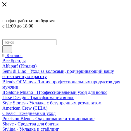
график работы:
по будням
с 11:00 до 18:00
Каталог
Все бренды
Alfaparf (Италия)
Semi di Lino - Уход за волосами, подчеркивающий вашу
естественную красоту
Blends Of Many - Линия профессиональных продуктов для
мужчин
Il Salone Milano - Профессиональный уход для волос
Lisse Design - Трансформация волос
Style Stories - Укладка с безупречным результатом
American Crew (США)
Classic - Ежедневный уход
Precision Blend - Окрашивание и тонирование
Shave - Средства для бритья
Styling - Укладка и стайлинг