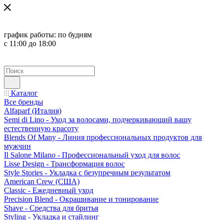
график работы:
по будням
с 11:00 до 18:00
Каталог
Все бренды
Alfaparf (Италия)
Semi di Lino - Уход за волосами, подчеркивающий вашу
естественную красоту
Blends Of Many - Линия профессиональных продуктов для
мужчин
Il Salone Milano - Профессиональный уход для волос
Lisse Design - Трансформация волос
Style Stories - Укладка с безупречным результатом
American Crew (США)
Classic - Ежедневный уход
Precision Blend - Окрашивание и тонирование
Shave - Средства для бритья
Styling - Укладка и стайлинг