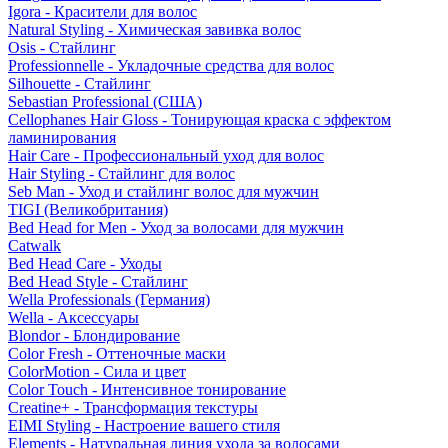
Igora - Красители для волос
Natural Styling - Химическая завивка волос
Osis - Стайлинг
Professionnelle - Укладочные средства для волос
Silhouette - Стайлинг
Sebastian Professional (США)
Cellophanes Hair Gloss - Тонирующая краска с эффектом
ламинирования
Hair Care - Профессиональный уход для волос
Hair Styling - Стайлинг для волос
Seb Man - Уход и стайлинг волос для мужчин
TIGI (Великобритания)
Bed Head for Men - Уход за волосами для мужчин
Catwalk
Bed Head Care - Уходы
Bed Head Style - Стайлинг
Wella Professionals (Германия)
Wella - Аксессуары
Blondor - Блондирование
Color Fresh - Оттеночные маски
ColorMotion - Сила и цвет
Color Touch - Интенсивное тонирование
Creatine+ - Трансформация текстуры
EIMI Styling - Настроение вашего стиля
Elements - Натуральная линия ухода за волосами