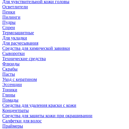
Для чувствительной кожи головы
Осветлители
Пенки
Пилинги
Пудры
Спреи
Термозащитные
Для укладки
Для расчесывания
Средства для химической завивки
Сыворотки
Технические средства
Флюиды
Скрабы
Пасты
Уход с кератином
Эссенции
Тоники
Глины
Помады
Средства для удаления краски с кожи
Концентраты
Средства для защиты кожи при окрашивании
Салфетки для волос
Праймеры