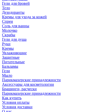
Гели для бровей
Тело
Дезодоранты
Кремы для ухода за кожей
Спреи
Соль для ванны
Молочко
Скрабы
Гели для душа
Руки
Кремы
Увлажняющие
Защитные
Питательные
Бальзамы
Гели
Мыло
Парикмахерские принадлежности
Аксессуары для косметологии
Брашинги, расчески
Парикмахерские принадлежности
Как купить
Условия оплаты
Условия доставки
О нас