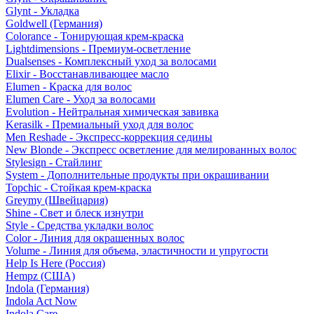
Glynt - Укладка
Goldwell (Германия)
Colorance - Тонирующая крем-краска
Lightdimensions - Премиум-осветление
Dualsenses - Комплексный уход за волосами
Elixir - Восстанавливающее масло
Elumen - Краска для волос
Elumen Care - Уход за волосами
Evolution - Нейтральная химическая завивка
Kerasilk - Премиальный уход для волос
Men Reshade - Экспресс-коррекция седины
New Blonde - Экспресс осветление для мелированных волос
Stylesign - Стайлинг
System - Дополнительные продукты при окрашивании
Topchic - Стойкая крем-краска
Greymy (Швейцария)
Shine - Свет и блеск изнутри
Style - Средства укладки волос
Color - Линия для окрашенных волос
Volume - Линия для объема, эластичности и упругости
Help Is Here (Россия)
Hempz (США)
Indola (Германия)
Indola Act Now
Indola Care