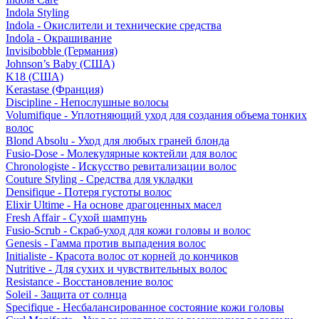
Indola Styling
Indola - Окислители и технические средства
Indola - Окрашивание
Invisibobble (Германия)
Johnson’s Baby (США)
K18 (США)
Kerastase (Франция)
Discipline - Непослушные волосы
Volumifique - Уплотняющий уход для создания объема тонких
волос
Blond Absolu - Уход для любых граней блонда
Fusio-Dose - Молекулярные коктейли для волос
Chronologiste - Искусство ревитализации волос
Couture Styling - Средства для укладки
Densifique - Потеря густоты волос
Elixir Ultime - На основе драгоценных масел
Fresh Affair - Сухой шампунь
Fusio-Scrub - Скраб-уход для кожи головы и волос
Genesis - Гамма против выпадения волос
Initialiste - Красота волос от корней до кончиков
Nutritive - Для сухих и чувствительных волос
Resistance - Восстановление волос
Soleil - Защита от солнца
Specifique - Несбалансированное состояние кожи головы