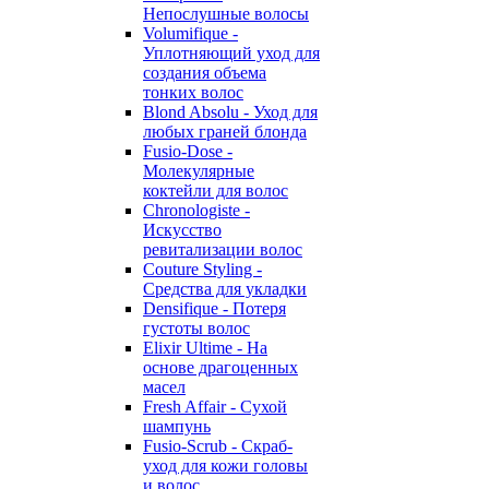
Непослушные волосы
Volumifique -
Уплотняющий уход для
создания объема
тонких волос
Blond Absolu - Уход для
любых граней блонда
Fusio-Dose -
Молекулярные
коктейли для волос
Chronologiste -
Искусство
ревитализации волос
Couture Styling -
Средства для укладки
Densifique - Потеря
густоты волос
Elixir Ultime - На
основе драгоценных
масел
Fresh Affair - Сухой
шампунь
Fusio-Scrub - Скраб-
уход для кожи головы
и волос