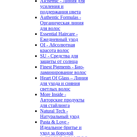
Alchemic - Линия для
усиления и
поддержания цвета
Authentic Formulas -
Органическая линия
для волос
Essential Haircare -
Eжедневный уход
OI - Абсолютная
красота волос
SU - Средства для
защиты от солнца
Finest Pigments - Био-
ламинирование волос
Heart Of Glass – Линия
для ухода и сияния
светлых волос
More Inside -
Авторские продукты
для стайлинга
Natural Tech -
Натуральный уход
Pasta & Love -
Идеальное бритье и
уход за бородой