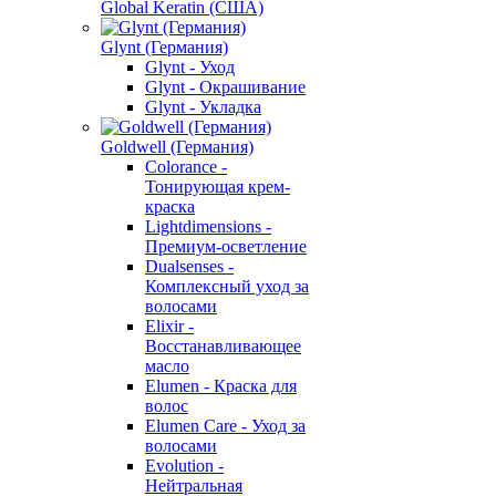
Global Keratin (США)
Glynt (Германия)
Glynt - Уход
Glynt - Окрашивание
Glynt - Укладка
Goldwell (Германия)
Colorance -
Тонирующая крем-
краска
Lightdimensions -
Премиум-осветление
Dualsenses -
Комплексный уход за
волосами
Elixir -
Восстанавливающее
масло
Elumen - Краска для
волос
Elumen Care - Уход за
волосами
Evolution -
Нейтральная