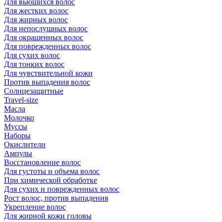
Для вьющихся волос
Для жестких волос
Для жирных волос
Для непослушных волос
Для окрашенных волос
Для поврежденных волос
Для сухих волос
Для тонких волос
Для чувствительной кожи
Против выпадения волос
Солнцезащитные
Travel-size
Масла
Молочко
Муссы
Наборы
Окислители
Ампулы
Восстановление волос
Для густоты и объема волос
При химической обработке
Для сухих и поврежденных волос
Рост волос, против выпадения
Укрепление волос
Для жирной кожи головы