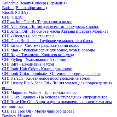
Authentic Beauty Concept (Германия)
Batiste (Великобритания)
Biosilk (США)
CHI (США)
CHI 44 Iron Guard - Термозащита волос
CHI Aloe Vera - Линия для всех типов кудрявых волос
CHI Argan Oil - На основе масла Арганы и дерева Моринга
CHI - Оксиды и осветлители
CHI Deep Brilliance - Глубокое увлажнение и блеск
CHI Enviro - Система разглаживания волос
CHI Man - Мужская серия для волос, усов и бороды
CHI Royal Treatment - Королевский уход
CHI Styling - Ухаживающий стайлинг
CHI Infra - Ежедневный уход
CHI Ionic Hair Color - Краска для волос
CHI Ionic Color Illuminate - Оттеночная серия для волос
CHI Keratin - Кератиновое восстановление волос
CHI Luxury Black Seed Oil - Линия уходов для поврежденных
волос
CHI Magnified Volume - Для тонких волос
CHI Olive Organics - На основе натуральных ингредиентов
CHI Rose Hip Oil - Защита цвета окрашенных волос с маслом
шиповника
CHI Tea Tree Oil - Масло чайного дерева
Davines (Италия)