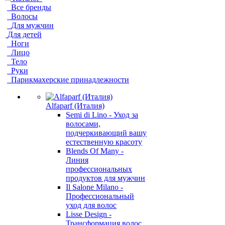
Все бренды
Волосы
Для мужчин
Для детей
Ноги
Лицо
Тело
Руки
Парикмахерские принадлежности
Alfaparf (Италия)
Semi di Lino - Уход за
волосами,
подчеркивающий вашу
естественную красоту
Blends Of Many -
Линия
профессиональных
продуктов для мужчин
Il Salone Milano -
Профессиональный
уход для волос
Lisse Design -
Трансформация волос