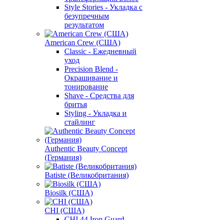
Style Stories - Укладка с
безупречным
результатом
American Crew (США)
Classic - Ежедневный
уход
Precision Blend -
Окрашивание и
тонирование
Shave - Средства для
бритья
Styling - Укладка и
стайлинг
Authentic Beauty Concept
(Германия)
Batiste (Великобритания)
Biosilk (США)
CHI (США)
CHI 44 Iron Guard -