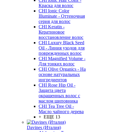
CHI Ionic Hair Color -
Краска для волос
CHI Ionic Color
Illuminate - Оттеночная
серия для волос
CHI Keratin -
Кератиновое
восстановление волос
CHI Luxury Black Seed
Oil - Линия уходов для
поврежденных волос
CHI Magnified Volume -
Для тонких волос
CHI Olive Organics - На
основе натуральных
ингредиентов
CHI Rose Hip Oil -
Защита цвета
окрашенных волос с
маслом шиповника
CHI Tea Tree Oil -
Масло чайного дерева
+ ЕЩЕ 13
Davines (Италия)