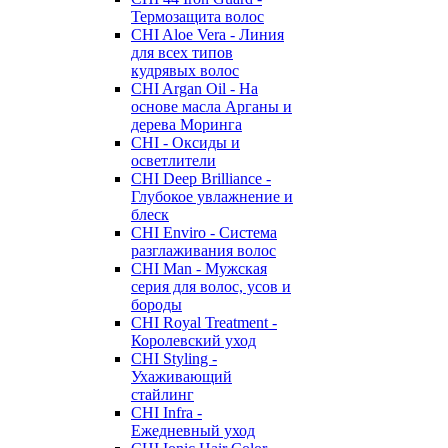
Термозащита волос
CHI Aloe Vera - Линия
для всех типов
кудрявых волос
CHI Argan Oil - На
основе масла Арганы и
дерева Моринга
CHI - Оксиды и
осветлители
CHI Deep Brilliance -
Глубокое увлажнение и
блеск
CHI Enviro - Система
разглаживания волос
CHI Man - Мужская
серия для волос, усов и
бороды
CHI Royal Treatment -
Королевский уход
CHI Styling -
Ухаживающий
стайлинг
CHI Infra -
Ежедневный уход