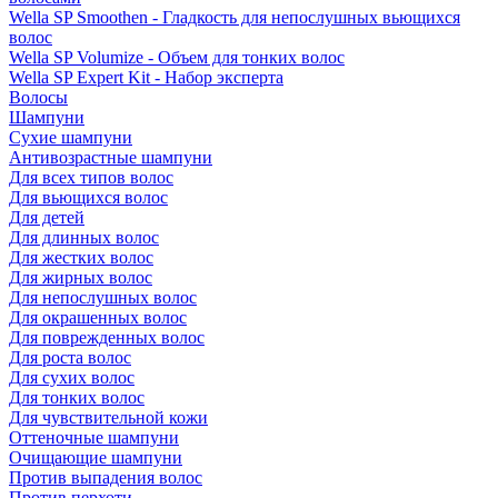
Wella SP Smoothen - Гладкость для непослушных вьющихся
волос
Wella SP Volumize - Объем для тонких волос
Wella SP Expert Kit - Набор эксперта
Волосы
Шампуни
Сухие шампуни
Антивозрастные шампуни
Для всех типов волос
Для вьющихся волос
Для детей
Для длинных волос
Для жестких волос
Для жирных волос
Для непослушных волос
Для окрашенных волос
Для поврежденных волос
Для роста волос
Для сухих волос
Для тонких волос
Для чувствительной кожи
Оттеночные шампуни
Очищающие шампуни
Против выпадения волос
Против перхоти