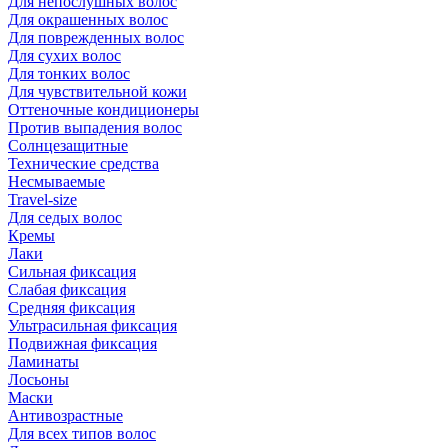
Для непослушных волос
Для окрашенных волос
Для поврежденных волос
Для сухих волос
Для тонких волос
Для чувствительной кожи
Оттеночные кондиционеры
Против выпадения волос
Солнцезащитные
Технические средства
Несмываемые
Travel-size
Для седых волос
Кремы
Лаки
Сильная фиксация
Слабая фиксация
Средняя фиксация
Ультрасильная фиксация
Подвижная фиксация
Ламинаты
Лосьоны
Маски
Антивозрастные
Для всех типов волос