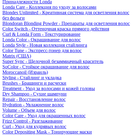
Принадлежности Londa
Londa Care - Коллекция по уходу за волосами
Blondes Unlimited - Креативная система для осветления волос
без фольги
Blondoran Blonding Powder - Препараты для осветления волос
Color Switch - Оттеночная краска прямого действия
Curl & Londa Form - Текстурирование
Londa Color - Окрашивание для волос
Londa Style - Новая коллекция стайлинга
Color Tune - Экспресс-тонер для волос
Matrix (США)
Super Sync - Щелочной безаммиачный краситель
SoColor - Стойкое окрашивание для волос
Moroccanoil (Израиль)
Styling - Стайлинг и укладка
Brushes - Брашинги и расчески
Treatment - Уход за волосами и кожей головы
Dry Shampoo - Сухие шампуни
Repair - Восстановление волос
Hydration - Увлажнение волос
Volume - Объем для волос
Color Care - Уход для окрашенных волос
Frizz Control - Разглаживание
Curl - Уход для кудрявых волос
Color Depositing Mask - Тонирующие маски