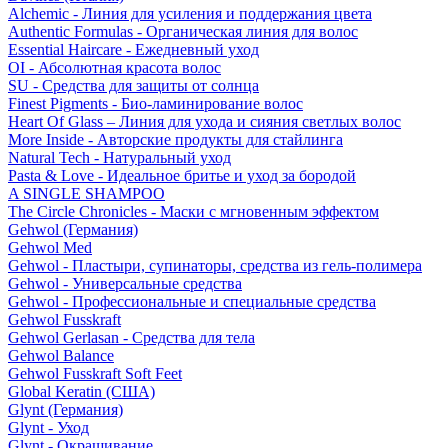
Alchemic - Линия для усиления и поддержания цвета
Authentic Formulas - Органическая линия для волос
Essential Haircare - Eжедневный уход
OI - Абсолютная красота волос
SU - Средства для защиты от солнца
Finest Pigments - Био-ламинирование волос
Heart Of Glass – Линия для ухода и сияния светлых волос
More Inside - Авторские продукты для стайлинга
Natural Tech - Натуральный уход
Pasta & Love - Идеальное бритье и уход за бородой
A SINGLE SHAMPOO
The Circle Chronicles - Маски с мгновенным эффектом
Gehwol (Германия)
Gehwol Med
Gehwol - Пластыри, супинаторы, средства из гель-полимера
Gehwol - Универсальные средства
Gehwol - Профессиональные и специальные средства
Gehwol Fusskraft
Gehwol Gerlasan - Средства для тела
Gehwol Balance
Gehwol Fusskraft Soft Feet
Global Keratin (США)
Glynt (Германия)
Glynt - Уход
Glynt - Окрашивание