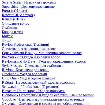
Serene Scalp - Истинная гармония
Supershine - Драгоценное сияние
Proraso (Италия)
RefectoCil (Австрия)
Reuzel (США)
Очищение волос
Стайлинг
Борода и усы
Бритье
Лицо
Revlon Professional (Испания)
Средства для окрашивания волос
Equave Instant Beauty - Мгновенная красота волос
Pro You - Для ухода и укладки волос
Revlonissimo 45 Days - Уход для окрашенных волосы
Style Masters - Средства для стайлинга
Revlon - Красители для волос
Orofluido - Уход за волосами
Uniq One - Уход в одном флаконе
ReStart - Переосмысленный уход за волосами
Schwarzkopf Professional (Германия)
Bonacure Hairtherapy - Уход за волосами
BlondMe - Осветление и уход за осветленными волосами
Goodbye - Нейтрализация нежелательных оттенков
Oxigenta - Окислители и средства для обесцвечивания