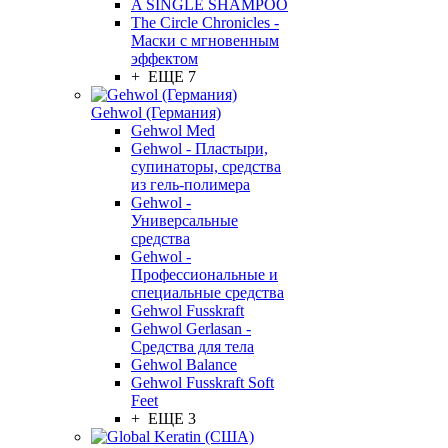
A SINGLE SHAMPOO
The Circle Chronicles -
Маски с мгновенным
эффектом
+ ЕЩЕ 7
Gehwol (Германия)
Gehwol Med
Gehwol - Пластыри,
супинаторы, средства
из гель-полимера
Gehwol -
Универсальные
средства
Gehwol -
Профессиональные и
специальные средства
Gehwol Fusskraft
Gehwol Gerlasan -
Средства для тела
Gehwol Balance
Gehwol Fusskraft Soft
Feet
+ ЕЩЕ 3