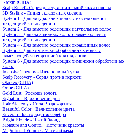
Nioxin (США)
Scalp Relief - Серия для чувствительной кожи головы
3D Styling - Линия укладочных средств
System 1 - Для натуральных волос с намечающейся
тенденцией к выпадению
System 2 - Для заметно редеющих натуральных волос
System 3 - Для окрашенных волос с намечающейся
тенденцией к выпадению
System 4 - Для заметно редеющих окрашенных волос
System 5 - Для химически обработанных волос с
намечающейся тенденцией к выпадению
System 6 - Для заметно редеющих химически обработанных
волос
Intensive Therapy - Интенсивный уход
Scalp Recovery - Серия против перхоти
Olaplex (США)
Oribe (США)
Gold Lust - Роскошь золота
Signature - Вдохновение дня
Hair Alchemy - Сила Возрождения
Beautiful Color - Великолепие цвета
Silverati - Благородство серебра
Bright Blonde - Яркий блонд
Moisture and Control - Источник красоты
Magnificent Volume - Магия объема