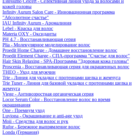
Estessimo Celcert - Селективная линия ухода за волосами и
кожей головы
Infinity Aurum Salon Care - Инновационная программа
"Абсолютное счастье"
IAU Infinity Aurum - Аромалиния
Lebel - Краска для волос
Materia OXY - Оксиданты
PH 4.7 - Восстанавливающая серия
Plia - Молекулярное моделирование волос
Proedit Home Charge - Домашнее восстановление волос
Proedit Element Charge - СПА-программа "Счастье для волос"
Hair Skin Relaxing - SPA-Программа "Здоровая кожа головы"
Proscenia - Восстанавливающая серия для окрашенных волос
THEO - Уход для мужчин
Trie - Линия для укладки с протеинами шелка и жемчуга
Trie Tuner - Линия для базовой укладки с протеинами шелка и
жемчуга
Viege - Антивозростная органическая серия
Locor Serum Color - Восстановление волос во время
окрашивания
One - Премиум уход
Luviona - Окрашивание и anti-age уход
Moii - Средства для волос и рук
Rufor - Бережное выпрямление волос
Londa (Германия)