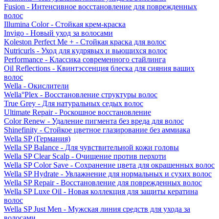
Fusion - Интенсивное восстановление для поврежденных
волос
Illumina Color - Стойкая крем-краска
Invigo - Новый уход за волосами
Koleston Perfect Me + - Стойкая краска для волос
Nutricurls - Уход для кудрявых и вьющихся волос
Performance - Классика современного стайлинга
Oil Reflections - Квинтэссенция блеска для сияния ваших
волос
Wella - Окислители
Wella°Plex - Восстановление структуры волос
True Grey - Для натуральных седых волос
Ultimate Repair - Роскошное восстановление
Color Renew - Удаление пигмента без вреда для волос
Shinefinity - Стойкое цветное глазирование без аммиака
Wella SP (Германия)
Wella SP Balance - Для чувствительной кожи головы
Wella SP Clear Scalp - Очищение против перхоти
Wella SP Color Save - Сохранение цвета для окрашенных волос
Wella SP Hydrate - Увлажнение для нормальных и сухих волос
Wella SP Repair - Восстановление для поврежденных волос
Wella SP Luxe Oil - Новая коллекция для защиты кератина
волос
Wella SP Just Men - Мужская линия средств для ухода за
волосами