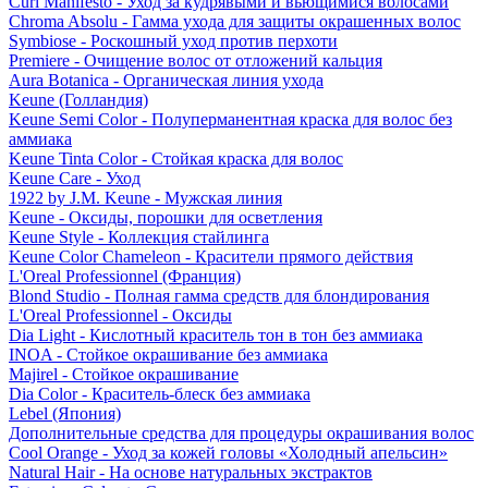
Curl Manifesto - Уход за кудрявыми и вьющимися волосами
Chroma Absolu - Гамма ухода для защиты окрашенных волос
Symbiose - Роскошный уход против перхоти
Premiere - Очищение волос от отложений кальция
Aura Botanica - Органическая линия ухода
Keune (Голландия)
Keune Semi Color - Полуперманентная краска для волос без
аммиака
Keune Tinta Color - Стойкая краска для волос
Keune Care - Уход
1922 by J.M. Keune - Мужская линия
Keune - Оксиды, порошки для осветления
Keune Style - Коллекция стайлинга
Keune Color Chameleon - Красители прямого действия
L'Oreal Professionnel (Франция)
Blond Studio - Полная гамма средств для блондирования
L'Oreal Professionnel - Оксиды
Dia Light - Кислотный краситель тон в тон без аммиака
INOA - Стойкое окрашивание без аммиака
Majirel - Стойкое окрашивание
Dia Color - Краситель-блеск без аммиака
Lebel (Япония)
Дополнительные средства для процедуры окрашивания волос
Cool Orange - Уход за кожей головы «Холодный апельсин»
Natural Hair - На основе натуральных экстрактов