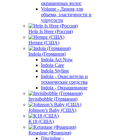
окрашенных волос
Volume - Линия для
объема, эластичности и
упругости
Help Is Here (Россия)
Hempz (США)
Indola (Германия)
Indola Act Now
Indola Care
Indola Styling
Indola - Окислители и
технические средства
Indola - Окрашивание
Invisibobble (Германия)
Johnson’s Baby (США)
K18 (США)
Kerastase (Франция)
Discipline -