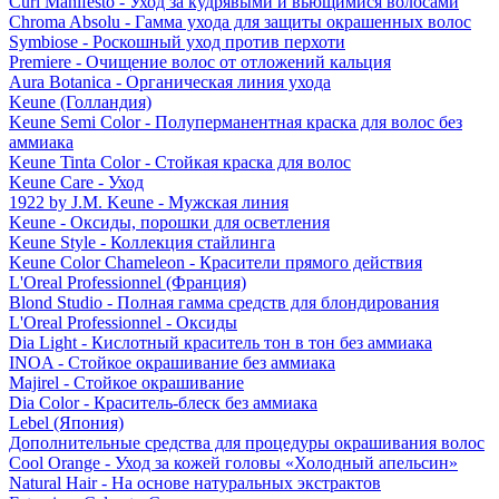
Curl Manifesto - Уход за кудрявыми и вьющимися волосами
Chroma Absolu - Гамма ухода для защиты окрашенных волос
Symbiose - Роскошный уход против перхоти
Premiere - Очищение волос от отложений кальция
Aura Botanica - Органическая линия ухода
Keune (Голландия)
Keune Semi Color - Полуперманентная краска для волос без
аммиака
Keune Tinta Color - Стойкая краска для волос
Keune Care - Уход
1922 by J.M. Keune - Мужская линия
Keune - Оксиды, порошки для осветления
Keune Style - Коллекция стайлинга
Keune Color Chameleon - Красители прямого действия
L'Oreal Professionnel (Франция)
Blond Studio - Полная гамма средств для блондирования
L'Oreal Professionnel - Оксиды
Dia Light - Кислотный краситель тон в тон без аммиака
INOA - Стойкое окрашивание без аммиака
Majirel - Стойкое окрашивание
Dia Color - Краситель-блеск без аммиака
Lebel (Япония)
Дополнительные средства для процедуры окрашивания волос
Cool Orange - Уход за кожей головы «Холодный апельсин»
Natural Hair - На основе натуральных экстрактов