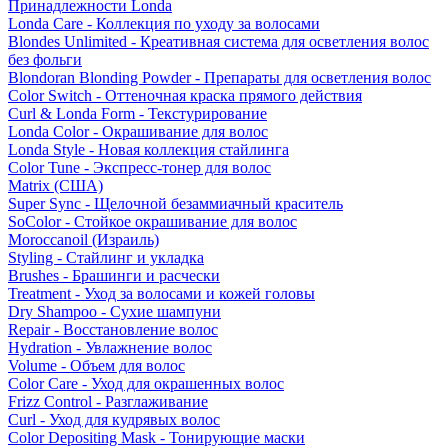
Принадлежности Londa
Londa Care - Коллекция по уходу за волосами
Blondes Unlimited - Креативная система для осветления волос
без фольги
Blondoran Blonding Powder - Препараты для осветления волос
Color Switch - Оттеночная краска прямого действия
Curl & Londa Form - Текстурирование
Londa Color - Окрашивание для волос
Londa Style - Новая коллекция стайлинга
Color Tune - Экспресс-тонер для волос
Matrix (США)
Super Sync - Щелочной безаммиачный краситель
SoColor - Стойкое окрашивание для волос
Moroccanoil (Израиль)
Styling - Стайлинг и укладка
Brushes - Брашинги и расчески
Treatment - Уход за волосами и кожей головы
Dry Shampoo - Сухие шампуни
Repair - Восстановление волос
Hydration - Увлажнение волос
Volume - Объем для волос
Color Care - Уход для окрашенных волос
Frizz Control - Разглаживание
Curl - Уход для кудрявых волос
Color Depositing Mask - Тонирующие маски