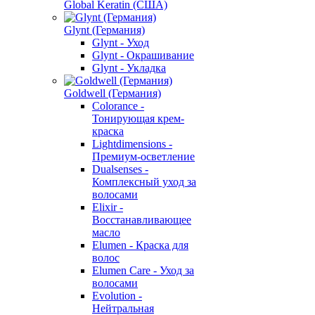
Global Keratin (США)
Glynt (Германия)
Glynt - Уход
Glynt - Окрашивание
Glynt - Укладка
Goldwell (Германия)
Colorance -
Тонирующая крем-
краска
Lightdimensions -
Премиум-осветление
Dualsenses -
Комплексный уход за
волосами
Elixir -
Восстанавливающее
масло
Elumen - Краска для
волос
Elumen Care - Уход за
волосами
Evolution -
Нейтральная