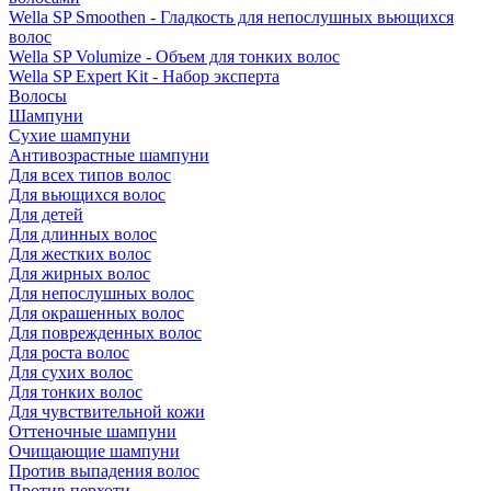
Wella SP Smoothen - Гладкость для непослушных вьющихся
волос
Wella SP Volumize - Объем для тонких волос
Wella SP Expert Kit - Набор эксперта
Волосы
Шампуни
Сухие шампуни
Антивозрастные шампуни
Для всех типов волос
Для вьющихся волос
Для детей
Для длинных волос
Для жестких волос
Для жирных волос
Для непослушных волос
Для окрашенных волос
Для поврежденных волос
Для роста волос
Для сухих волос
Для тонких волос
Для чувствительной кожи
Оттеночные шампуни
Очищающие шампуни
Против выпадения волос
Против перхоти