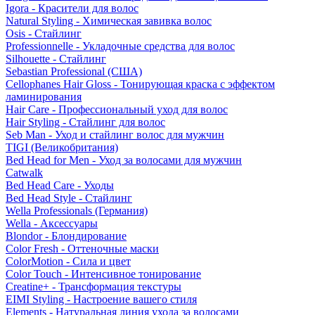
Igora - Красители для волос
Natural Styling - Химическая завивка волос
Osis - Стайлинг
Professionnelle - Укладочные средства для волос
Silhouette - Стайлинг
Sebastian Professional (США)
Cellophanes Hair Gloss - Тонирующая краска с эффектом
ламинирования
Hair Care - Профессиональный уход для волос
Hair Styling - Стайлинг для волос
Seb Man - Уход и стайлинг волос для мужчин
TIGI (Великобритания)
Bed Head for Men - Уход за волосами для мужчин
Catwalk
Bed Head Care - Уходы
Bed Head Style - Стайлинг
Wella Professionals (Германия)
Wella - Аксессуары
Blondor - Блондирование
Color Fresh - Оттеночные маски
ColorMotion - Сила и цвет
Color Touch - Интенсивное тонирование
Creatine+ - Трансформация текстуры
EIMI Styling - Настроение вашего стиля
Elements - Натуральная линия ухода за волосами