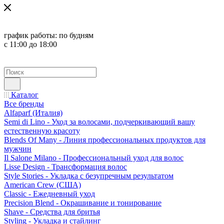
график работы:
по будням
с 11:00 до 18:00
Каталог
Все бренды
Alfaparf (Италия)
Semi di Lino - Уход за волосами, подчеркивающий вашу
естественную красоту
Blends Of Many - Линия профессиональных продуктов для
мужчин
Il Salone Milano - Профессиональный уход для волос
Lisse Design - Трансформация волос
Style Stories - Укладка с безупречным результатом
American Crew (США)
Classic - Ежедневный уход
Precision Blend - Окрашивание и тонирование
Shave - Средства для бритья
Styling - Укладка и стайлинг