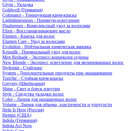
Glynt - Укладка
Goldwell (Германия)
Colorance - Тонирующая крем-краска
Lightdimensions - Премиум-осветление
Dualsenses - Комплексный уход за волосами
Elixir - Восстанавливающее масло
Elumen - Краска для волос
Elumen Care - Уход за волосами
Evolution - Нейтральная химическая завивка
Kerasilk - Премиальный уход для волос
Men Reshade - Экспресс-коррекция седины
New Blonde - Экспресс осветление для мелированных волос
Stylesign - Стайлинг
System - Дополнительные продукты при окрашивании
Topchic - Стойкая крем-краска
Greymy (Швейцария)
Shine - Свет и блеск изнутри
Style - Средства укладки волос
Color - Линия для окрашенных волос
Volume - Линия для объема, эластичности и упругости
Help Is Here (Россия)
Hempz (США)
Indola (Германия)
Indola Act Now
Indola Care