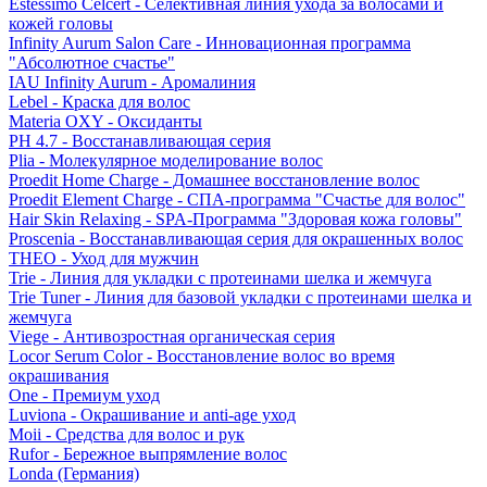
Estessimo Celcert - Селективная линия ухода за волосами и
кожей головы
Infinity Aurum Salon Care - Инновационная программа
"Абсолютное счастье"
IAU Infinity Aurum - Аромалиния
Lebel - Краска для волос
Materia OXY - Оксиданты
PH 4.7 - Восстанавливающая серия
Plia - Молекулярное моделирование волос
Proedit Home Charge - Домашнее восстановление волос
Proedit Element Charge - СПА-программа "Счастье для волос"
Hair Skin Relaxing - SPA-Программа "Здоровая кожа головы"
Proscenia - Восстанавливающая серия для окрашенных волос
THEO - Уход для мужчин
Trie - Линия для укладки с протеинами шелка и жемчуга
Trie Tuner - Линия для базовой укладки с протеинами шелка и
жемчуга
Viege - Антивозростная органическая серия
Locor Serum Color - Восстановление волос во время
окрашивания
One - Премиум уход
Luviona - Окрашивание и anti-age уход
Moii - Средства для волос и рук
Rufor - Бережное выпрямление волос
Londa (Германия)