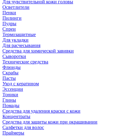
Для чувствительной кожи головы
Осветлители
Пенки
Пилинги
Пудры
Спреи
Термозащитные
Для укладки
Для расчесывания
Средства для химической завивки
Сыворотки
Технические средства
Флюиды
Скрабы
Пасты
Уход с кератином
Эссенции
Тоники
Глины
Помады
Средства для удаления краски с кожи
Концентраты
Средства для защиты кожи при окрашивании
Салфетки для волос
Праймеры