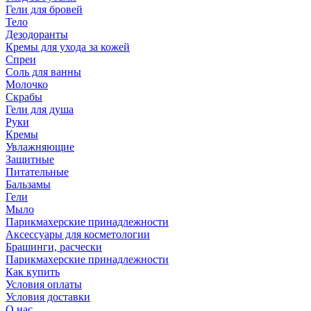
Гели для бровей
Тело
Дезодоранты
Кремы для ухода за кожей
Спреи
Соль для ванны
Молочко
Скрабы
Гели для душа
Руки
Кремы
Увлажняющие
Защитные
Питательные
Бальзамы
Гели
Мыло
Парикмахерские принадлежности
Аксессуары для косметологии
Брашинги, расчески
Парикмахерские принадлежности
Как купить
Условия оплаты
Условия доставки
О нас