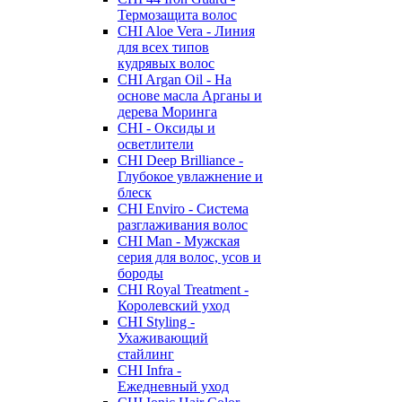
Термозащита волос
CHI Aloe Vera - Линия
для всех типов
кудрявых волос
CHI Argan Oil - На
основе масла Арганы и
дерева Моринга
CHI - Оксиды и
осветлители
CHI Deep Brilliance -
Глубокое увлажнение и
блеск
CHI Enviro - Система
разглаживания волос
CHI Man - Мужская
серия для волос, усов и
бороды
CHI Royal Treatment -
Королевский уход
CHI Styling -
Ухаживающий
стайлинг
CHI Infra -
Ежедневный уход