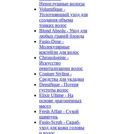
Непослушные волосы
Volumifique -
Уплотняющий уход для
создания объема
тонких волос
Blond Absolu - Уход для
любых граней блонда
Fusio-Dose -
Молекулярные
коктейли для волос
Chronologiste -
Искусство
ревитализации волос
Couture Styling -
Средства для укладки
Densifique - Потеря
густоты волос
Elixir Ultime - На
основе драгоценных
масел
Fresh Affair - Сухой
шампунь
Fusio-Scrub - Скраб-
уход для кожи головы
и волос