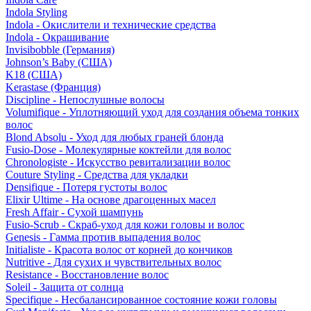
Indola Styling
Indola - Окислители и технические средства
Indola - Окрашивание
Invisibobble (Германия)
Johnson’s Baby (США)
K18 (США)
Kerastase (Франция)
Discipline - Непослушные волосы
Volumifique - Уплотняющий уход для создания объема тонких
волос
Blond Absolu - Уход для любых граней блонда
Fusio-Dose - Молекулярные коктейли для волос
Chronologiste - Искусство ревитализации волос
Couture Styling - Средства для укладки
Densifique - Потеря густоты волос
Elixir Ultime - На основе драгоценных масел
Fresh Affair - Сухой шампунь
Fusio-Scrub - Скраб-уход для кожи головы и волос
Genesis - Гамма против выпадения волос
Initialiste - Красота волос от корней до кончиков
Nutritive - Для сухих и чувствительных волос
Resistance - Восстановление волос
Soleil - Защита от солнца
Specifique - Несбалансированное состояние кожи головы