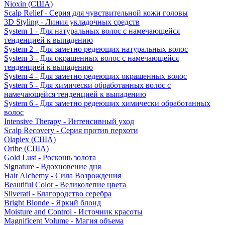
Nioxin (США)
Scalp Relief - Серия для чувствительной кожи головы
3D Styling - Линия укладочных средств
System 1 - Для натуральных волос с намечающейся
тенденцией к выпадению
System 2 - Для заметно редеющих натуральных волос
System 3 - Для окрашенных волос с намечающейся
тенденцией к выпадению
System 4 - Для заметно редеющих окрашенных волос
System 5 - Для химически обработанных волос с
намечающейся тенденцией к выпадению
System 6 - Для заметно редеющих химически обработанных
волос
Intensive Therapy - Интенсивный уход
Scalp Recovery - Серия против перхоти
Olaplex (США)
Oribe (США)
Gold Lust - Роскошь золота
Signature - Вдохновение дня
Hair Alchemy - Сила Возрождения
Beautiful Color - Великолепие цвета
Silverati - Благородство серебра
Bright Blonde - Яркий блонд
Moisture and Control - Источник красоты
Magnificent Volume - Магия объема