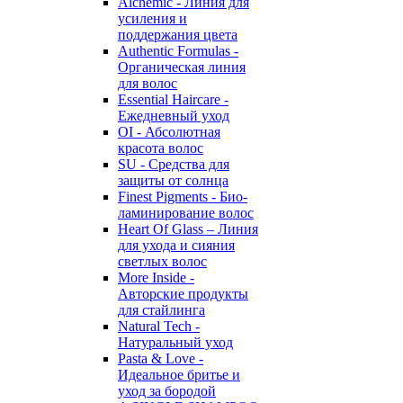
Alchemic - Линия для
усиления и
поддержания цвета
Authentic Formulas -
Органическая линия
для волос
Essential Haircare -
Eжедневный уход
OI - Абсолютная
красота волос
SU - Средства для
защиты от солнца
Finest Pigments - Био-
ламинирование волос
Heart Of Glass – Линия
для ухода и сияния
светлых волос
More Inside -
Авторские продукты
для стайлинга
Natural Tech -
Натуральный уход
Pasta & Love -
Идеальное бритье и
уход за бородой