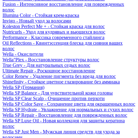
Fusion - Интенсивное восстановление для поврежденных
волос
Illumina Color - Стойкая крем-краска
Invigo - Новый уход за волосами
Koleston Perfect Me + - Стойкая краска для волос
Nutricurls - Уход для кудрявых и вьющихся волос
Performance - Классика современного стайлинга
Oil Reflections - Квинтэссенция блеска для сияния ваших
волос
Wella - Окислители
Wella°Plex - Восстановление структуры волос
True Grey - Для натуральных седых волос
Ultimate Repair - Роскошное восстановление
Color Renew - Удаление пигмента без вреда для волос
Shinefinity - Стойкое цветное глазирование без аммиака
Wella SP (Германия)
Wella SP Balance - Для чувствительной кожи головы
Wella SP Clear Scalp - Очищение против перхоти
Wella SP Color Save - Сохранение цвета для окрашенных волос
Wella SP Hydrate - Увлажнение для нормальных и сухих волос
Wella SP Repair - Восстановление для поврежденных волос
Wella SP Luxe Oil - Новая коллекция для защиты кератина
волос
Wella SP Just Men - Мужская линия средств для ухода за
волосами