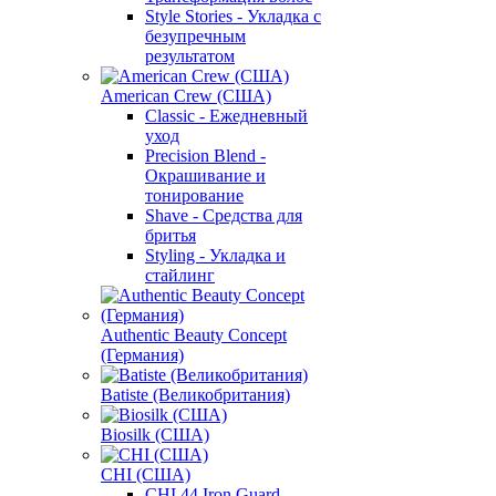
Style Stories - Укладка с
безупречным
результатом
American Crew (США)
Classic - Ежедневный
уход
Precision Blend -
Окрашивание и
тонирование
Shave - Средства для
бритья
Styling - Укладка и
стайлинг
Authentic Beauty Concept
(Германия)
Batiste (Великобритания)
Biosilk (США)
CHI (США)
CHI 44 Iron Guard -