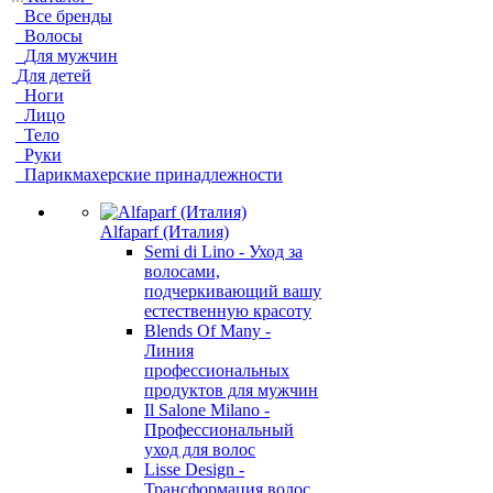
Все бренды
Волосы
Для мужчин
Для детей
Ноги
Лицо
Тело
Руки
Парикмахерские принадлежности
Alfaparf (Италия)
Semi di Lino - Уход за
волосами,
подчеркивающий вашу
естественную красоту
Blends Of Many -
Линия
профессиональных
продуктов для мужчин
Il Salone Milano -
Профессиональный
уход для волос
Lisse Design -
Трансформация волос