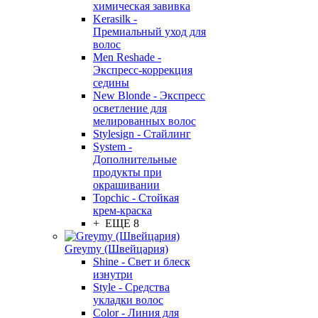
химическая завивка
Kerasilk -
Премиальный уход для
волос
Men Reshade -
Экспресс-коррекция
седины
New Blonde - Экспресс
осветление для
мелированных волос
Stylesign - Стайлинг
System -
Дополнительные
продукты при
окрашивании
Topchic - Стойкая
крем-краска
+ ЕЩЕ 8
Greymy (Швейцария)
Shine - Свет и блеск
изнутри
Style - Средства
укладки волос
Color - Линия для