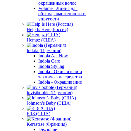
окрашенных волос
Volume - Линия для
объема, эластичности и
упругости
Help Is Here (Россия)
Hempz (США)
Indola (Германия)
Indola Act Now
Indola Care
Indola Styling
Indola - Окислители и
технические средства
Indola - Окрашивание
Invisibobble (Германия)
Johnson’s Baby (США)
K18 (США)
Kerastase (Франция)
Discipline -