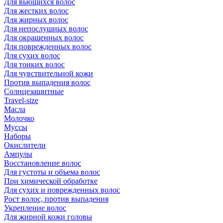
Для вьющихся волос
Для жестких волос
Для жирных волос
Для непослушных волос
Для окрашенных волос
Для поврежденных волос
Для сухих волос
Для тонких волос
Для чувствительной кожи
Против выпадения волос
Солнцезащитные
Travel-size
Масла
Молочко
Муссы
Наборы
Окислители
Ампулы
Восстановление волос
Для густоты и объема волос
При химической обработке
Для сухих и поврежденных волос
Рост волос, против выпадения
Укрепление волос
Для жирной кожи головы