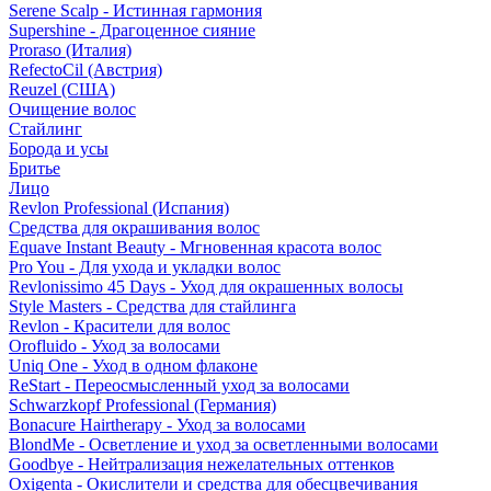
Serene Scalp - Истинная гармония
Supershine - Драгоценное сияние
Proraso (Италия)
RefectoCil (Австрия)
Reuzel (США)
Очищение волос
Стайлинг
Борода и усы
Бритье
Лицо
Revlon Professional (Испания)
Средства для окрашивания волос
Equave Instant Beauty - Мгновенная красота волос
Pro You - Для ухода и укладки волос
Revlonissimo 45 Days - Уход для окрашенных волосы
Style Masters - Средства для стайлинга
Revlon - Красители для волос
Orofluido - Уход за волосами
Uniq One - Уход в одном флаконе
ReStart - Переосмысленный уход за волосами
Schwarzkopf Professional (Германия)
Bonacure Hairtherapy - Уход за волосами
BlondMe - Осветление и уход за осветленными волосами
Goodbye - Нейтрализация нежелательных оттенков
Oxigenta - Окислители и средства для обесцвечивания