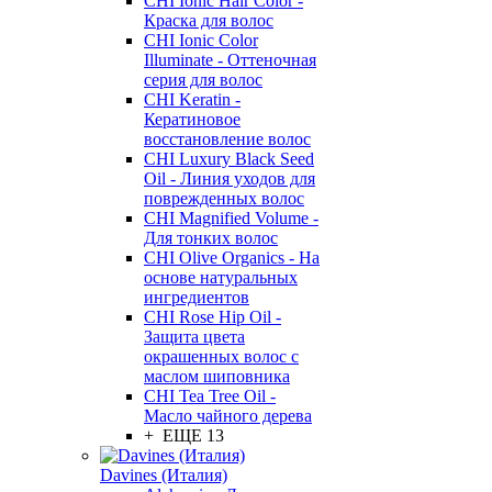
CHI Ionic Hair Color -
Краска для волос
CHI Ionic Color
Illuminate - Оттеночная
серия для волос
CHI Keratin -
Кератиновое
восстановление волос
CHI Luxury Black Seed
Oil - Линия уходов для
поврежденных волос
CHI Magnified Volume -
Для тонких волос
CHI Olive Organics - На
основе натуральных
ингредиентов
CHI Rose Hip Oil -
Защита цвета
окрашенных волос с
маслом шиповника
CHI Tea Tree Oil -
Масло чайного дерева
+ ЕЩЕ 13
Davines (Италия)