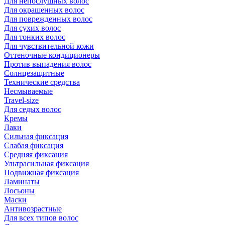
Для непослушных волос
Для окрашенных волос
Для поврежденных волос
Для сухих волос
Для тонких волос
Для чувствительной кожи
Оттеночные кондиционеры
Против выпадения волос
Солнцезащитные
Технические средства
Несмываемые
Travel-size
Для седых волос
Кремы
Лаки
Сильная фиксация
Слабая фиксация
Средняя фиксация
Ультрасильная фиксация
Подвижная фиксация
Ламинаты
Лосьоны
Маски
Антивозрастные
Для всех типов волос