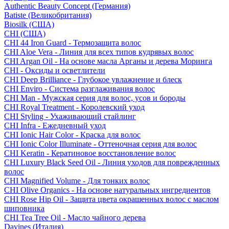
Authentic Beauty Concept (Германия)
Batiste (Великобритания)
Biosilk (США)
CHI (США)
CHI 44 Iron Guard - Термозащита волос
CHI Aloe Vera - Линия для всех типов кудрявых волос
CHI Argan Oil - На основе масла Арганы и дерева Моринга
CHI - Оксиды и осветлители
CHI Deep Brilliance - Глубокое увлажнение и блеск
CHI Enviro - Система разглаживания волос
CHI Man - Мужская серия для волос, усов и бороды
CHI Royal Treatment - Королевский уход
CHI Styling - Ухаживающий стайлинг
CHI Infra - Ежедневный уход
CHI Ionic Hair Color - Краска для волос
CHI Ionic Color Illuminate - Оттеночная серия для волос
CHI Keratin - Кератиновое восстановление волос
CHI Luxury Black Seed Oil - Линия уходов для поврежденных
волос
CHI Magnified Volume - Для тонких волос
CHI Olive Organics - На основе натуральных ингредиентов
CHI Rose Hip Oil - Защита цвета окрашенных волос с маслом
шиповника
CHI Tea Tree Oil - Масло чайного дерева
Davines (Италия)