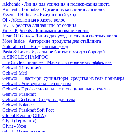
Alchemic - Линия для усиления и поддержания цвета
Authentic Formulas - Органическая линия для волос
Essential Haircare - Eжедневный уход
OI - Абсолютная красота волос
SU - Средства для защиты от солнца
Finest Pigments - Био-ламинирование волос
Heart Of Glass – Линия для ухода и сияния светлых волос
More Inside - Авторские продукты для стайлинга
Natural Tech - Натуральный уход
Pasta & Love - Идеальное бритье и уход за бородой
A SINGLE SHAMPOO
The Circle Chronicles - Маски с мгновенным эффектом
Gehwol (Германия)
Gehwol Med
Gehwol - Пластыри, супинаторы, средства из гель-полимера
Gehwol - Универсальные средства
Gehwol - Профессиональные и специальные средства
Gehwol Fusskraft
Gehwol Gerlasan - Средства для тела
Gehwol Balance
Gehwol Fusskraft Soft Feet
Global Keratin (США)
Glynt (Германия)
Glynt - Уход
Glynt - Окрашивание