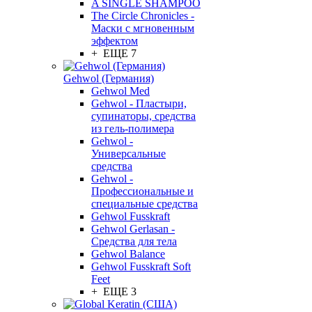
A SINGLE SHAMPOO
The Circle Chronicles -
Маски с мгновенным
эффектом
+ ЕЩЕ 7
Gehwol (Германия)
Gehwol Med
Gehwol - Пластыри,
супинаторы, средства
из гель-полимера
Gehwol -
Универсальные
средства
Gehwol -
Профессиональные и
специальные средства
Gehwol Fusskraft
Gehwol Gerlasan -
Средства для тела
Gehwol Balance
Gehwol Fusskraft Soft
Feet
+ ЕЩЕ 3