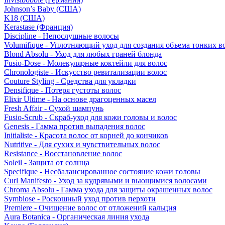
Johnson’s Baby (США)
K18 (США)
Kerastase (Франция)
Discipline - Непослушные волосы
Volumifique - Уплотняющий уход для создания объема тонких в
Blond Absolu - Уход для любых граней блонда
Fusio-Dose - Молекулярные коктейли для волос
Chronologiste - Искусство ревитализации волос
Couture Styling - Средства для укладки
Densifique - Потеря густоты волос
Elixir Ultime - На основе драгоценных масел
Fresh Affair - Сухой шампунь
Fusio-Scrub - Скраб-уход для кожи головы и волос
Genesis - Гамма против выпадения волос
Initialiste - Красота волос от корней до кончиков
Nutritive - Для сухих и чувствительных волос
Resistance - Восстановление волос
Soleil - Защита от солнца
Specifique - Несбалансированное состояние кожи головы
Curl Manifesto - Уход за кудрявыми и вьющимися волосами
Chroma Absolu - Гамма ухода для защиты окрашенных волос
Symbiose - Роскошный уход против перхоти
Premiere - Очищение волос от отложений кальция
Aura Botanica - Органическая линия ухода