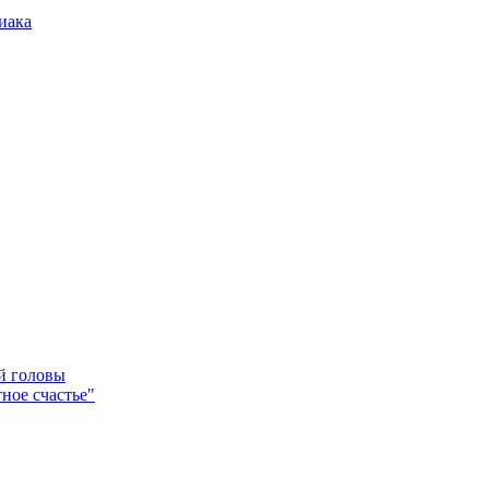
иака
ей головы
ное счастье"