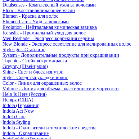
Dualsenses - Комплексный уход за волосами
Elixir - Восстанавливающее масло
Elumen - Краска для волос
Elumen Care - Уход за волосами
Evolution - Нейтральная химическая завивка
Kerasilk - Премиальный уход для волос
Men Reshade - Экспресс-коррекция седины
New Blonde - Экспресс осветление для мелированных волос
Stylesign - Стайлинг
System - Дополнительные продукты при окрашивании
Topchic - Стойкая крем-краска
Greymy (Швейцария)
Shine - Свет и блеск изнутри
Style - Средства укладки волос
Color - Линия для окрашенных волос
Volume - Линия для объема, эластичности и упругости
Help Is Here (Россия)
Hempz (США)
Indola (Германия)
Indola Act Now
Indola Care
Indola Styling
Indola - Окислители и технические средства
Indola - Окрашивание
Invisibobble (Германия)