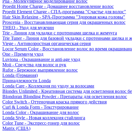
Plia - Молекулярное моделирование волос
Proedit Home Charge - Домашнее восстановление волос
Proedit Element Charge - СПА-программа "Счастье для волос"
Hair Skin Relaxing - SPA-Программа "Здоровая кожа головы"
Proscenia - Восстанавливающая серия для окрашенных волос
THEO - Уход для мужчин
Trie - Линия для укладки с протеинами шелка и жемчуга
Trie Tuner - Линия для базовой укладки с протеинами шелка и 
Viege - Антивозростная органическая серия
Locor Serum Color - Восстановление волос во время окрашиван
One - Премиум уход
Luviona - Окрашивание и anti-age уход
Moii - Средства для волос и рук
Rufor - Бережное выпрямление волос
Londa (Германия)
Принадлежности Londa
Londa Care - Коллекция по уходу за волосами
Blondes Unlimited - Креативная система для осветления волос б
Blondoran Blonding Powder - Препараты для осветления волос
Color Switch - Оттеночная краска прямого действия
Curl & Londa Form - Текстурирование
Londa Color - Окрашивание для волос
Londa Style - Новая коллекция стайлинга
Color Tune - Экспресс-тонер для волос
Matrix (США)