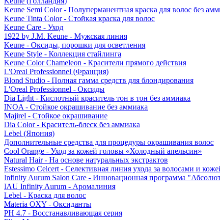
Keune (Голландия)
Keune Semi Color - Полуперманентная краска для волос без амм
Keune Tinta Color - Стойкая краска для волос
Keune Care - Уход
1922 by J.M. Keune - Мужская линия
Keune - Оксиды, порошки для осветления
Keune Style - Коллекция стайлинга
Keune Color Chameleon - Красители прямого действия
L'Oreal Professionnel (Франция)
Blond Studio - Полная гамма средств для блондирования
L'Oreal Professionnel - Оксиды
Dia Light - Кислотный краситель тон в тон без аммиака
INOA - Стойкое окрашивание без аммиака
Majirel - Стойкое окрашивание
Dia Color - Краситель-блеск без аммиака
Lebel (Япония)
Дополнительные средства для процедуры окрашивания волос
Cool Orange - Уход за кожей головы «Холодный апельсин»
Natural Hair - На основе натуральных экстрактов
Estessimo Celcert - Селективная линия ухода за волосами и кож
Infinity Aurum Salon Care - Инновационная программа "Абсолют
IAU Infinity Aurum - Аромалиния
Lebel - Краска для волос
Materia OXY - Оксиданты
PH 4.7 - Восстанавливающая серия