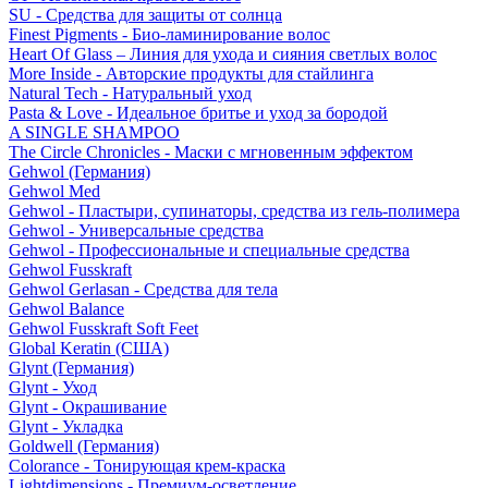
SU - Средства для защиты от солнца
Finest Pigments - Био-ламинирование волос
Heart Of Glass – Линия для ухода и сияния светлых волос
More Inside - Авторские продукты для стайлинга
Natural Tech - Натуральный уход
Pasta & Love - Идеальное бритье и уход за бородой
A SINGLE SHAMPOO
The Circle Chronicles - Маски с мгновенным эффектом
Gehwol (Германия)
Gehwol Med
Gehwol - Пластыри, супинаторы, средства из гель-полимера
Gehwol - Универсальные средства
Gehwol - Профессиональные и специальные средства
Gehwol Fusskraft
Gehwol Gerlasan - Средства для тела
Gehwol Balance
Gehwol Fusskraft Soft Feet
Global Keratin (США)
Glynt (Германия)
Glynt - Уход
Glynt - Окрашивание
Glynt - Укладка
Goldwell (Германия)
Colorance - Тонирующая крем-краска
Lightdimensions - Премиум-осветление