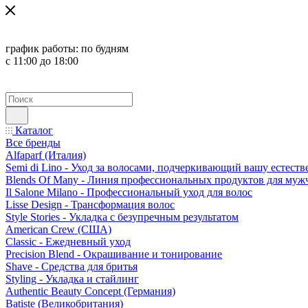
график работы:
по будням
с 11:00 до 18:00
Каталог
Все бренды
Alfaparf (Италия)
Semi di Lino - Уход за волосами, подчеркивающий вашу естест
Blends Of Many - Линия профессиональных продуктов для муж
Il Salone Milano - Профессиональный уход для волос
Lisse Design - Трансформация волос
Style Stories - Укладка с безупречным результатом
American Crew (США)
Classic - Ежедневный уход
Precision Blend - Окрашивание и тонирование
Shave - Средства для бритья
Styling - Укладка и стайлинг
Authentic Beauty Concept (Германия)
Batiste (Великобритания)