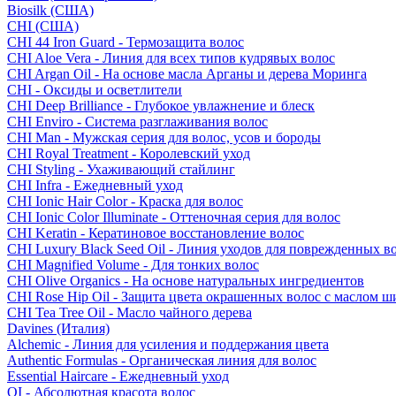
Biosilk (США)
CHI (США)
CHI 44 Iron Guard - Термозащита волос
CHI Aloe Vera - Линия для всех типов кудрявых волос
CHI Argan Oil - На основе масла Арганы и дерева Моринга
CHI - Оксиды и осветлители
CHI Deep Brilliance - Глубокое увлажнение и блеск
CHI Enviro - Система разглаживания волос
CHI Man - Мужская серия для волос, усов и бороды
CHI Royal Treatment - Королевский уход
CHI Styling - Ухаживающий стайлинг
CHI Infra - Ежедневный уход
CHI Ionic Hair Color - Краска для волос
CHI Ionic Color Illuminate - Оттеночная серия для волос
CHI Keratin - Кератиновое восстановление волос
CHI Luxury Black Seed Oil - Линия уходов для поврежденных в
CHI Magnified Volume - Для тонких волос
CHI Olive Organics - На основе натуральных ингредиентов
CHI Rose Hip Oil - Защита цвета окрашенных волос с маслом 
CHI Tea Tree Oil - Масло чайного дерева
Davines (Италия)
Alchemic - Линия для усиления и поддержания цвета
Authentic Formulas - Органическая линия для волос
Essential Haircare - Eжедневный уход
OI - Абсолютная красота волос