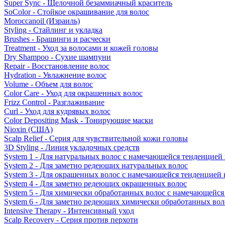
Super Sync - Щелочной безаммиачный краситель
SoColor - Стойкое окрашивание для волос
Moroccanoil (Израиль)
Styling - Стайлинг и укладка
Brushes - Брашинги и расчески
Treatment - Уход за волосами и кожей головы
Dry Shampoo - Сухие шампуни
Repair - Восстановление волос
Hydration - Увлажнение волос
Volume - Объем для волос
Color Care - Уход для окрашенных волос
Frizz Control - Разглаживание
Curl - Уход для кудрявых волос
Color Depositing Mask - Тонирующие маски
Nioxin (США)
Scalp Relief - Серия для чувствительной кожи головы
3D Styling - Линия укладочных средств
System 1 - Для натуральных волос с намечающейся тенденцией
System 2 - Для заметно редеющих натуральных волос
System 3 - Для окрашенных волос с намечающейся тенденцией
System 4 - Для заметно редеющих окрашенных волос
System 5 - Для химически обработанных волос с намечающейс
System 6 - Для заметно редеющих химически обработанных вол
Intensive Therapy - Интенсивный уход
Scalp Recovery - Серия против перхоти