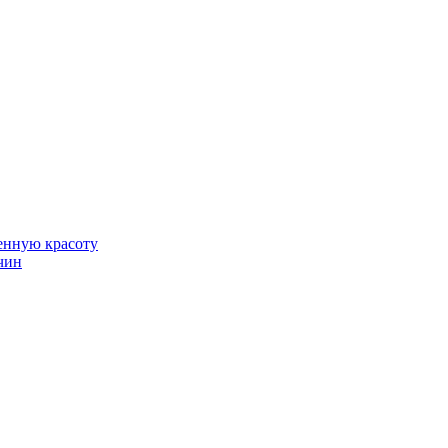
венную красоту
чин