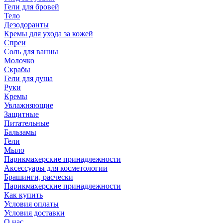
Гели для бровей
Тело
Дезодоранты
Кремы для ухода за кожей
Спреи
Соль для ванны
Молочко
Скрабы
Гели для душа
Руки
Кремы
Увлажняющие
Защитные
Питательные
Бальзамы
Гели
Мыло
Парикмахерские принадлежности
Аксессуары для косметологии
Брашинги, расчески
Парикмахерские принадлежности
Как купить
Условия оплаты
Условия доставки
О нас