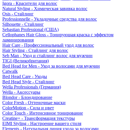
Igora - Красители для волос
Natural Styling - Химическая завивка волос
Osis - Стайлинг
Professionnelle - Укладочные средства для волос
Silhouette - Стайлинг
Sebastian Professional (США)
Cellophanes Hair Gloss - Тонирующая краска с эффектом
ламинирования
Hair Care - Профессиональный уход для волос
Hair Styling - Стайлинг для волос
Seb Man - Уход и стайлинг волос для мужчин
TIGI (Великобритания)
Bed Head for Men - Уход за волосами для мужчин
Catwalk
Bed Head Care - Уходы
Bed Head Style - Стайлинг
Wella Professionals (Германия)
Wella - Аксессуары
Blondor - Блондирование
Color Fresh - Оттеночные маски
ColorMotion - Сила и цвет
Color Touch - Интенсивное тонирование
Creatine+ - Трансформация текстуры
EIMI Styling - Настроение вашего стиля
Elements - Натуральная линия ухода за волосами