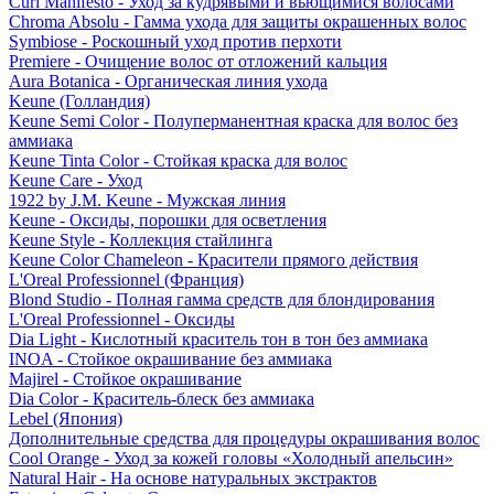
Curl Manifesto - Уход за кудрявыми и вьющимися волосами
Chroma Absolu - Гамма ухода для защиты окрашенных волос
Symbiose - Роскошный уход против перхоти
Premiere - Очищение волос от отложений кальция
Aura Botanica - Органическая линия ухода
Keune (Голландия)
Keune Semi Color - Полуперманентная краска для волос без
аммиака
Keune Tinta Color - Стойкая краска для волос
Keune Care - Уход
1922 by J.M. Keune - Мужская линия
Keune - Оксиды, порошки для осветления
Keune Style - Коллекция стайлинга
Keune Color Chameleon - Красители прямого действия
L'Oreal Professionnel (Франция)
Blond Studio - Полная гамма средств для блондирования
L'Oreal Professionnel - Оксиды
Dia Light - Кислотный краситель тон в тон без аммиака
INOA - Стойкое окрашивание без аммиака
Majirel - Стойкое окрашивание
Dia Color - Краситель-блеск без аммиака
Lebel (Япония)
Дополнительные средства для процедуры окрашивания волос
Cool Orange - Уход за кожей головы «Холодный апельсин»
Natural Hair - На основе натуральных экстрактов