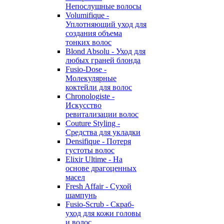
Непослушные волосы
Volumifique -
Уплотняющий уход для
создания объема
тонких волос
Blond Absolu - Уход для
любых граней блонда
Fusio-Dose -
Молекулярные
коктейли для волос
Chronologiste -
Искусство
ревитализации волос
Couture Styling -
Средства для укладки
Densifique - Потеря
густоты волос
Elixir Ultime - На
основе драгоценных
масел
Fresh Affair - Сухой
шампунь
Fusio-Scrub - Скраб-
уход для кожи головы
и волос