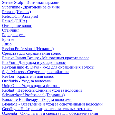
Serene Scalp - Истинная гармония
Supershine - Драгоценное сияние
Proraso (Италия)
RefectoCil (Австрия)
Reuzel (США)
Очищение волос
Стайлинг
Борода и усы
Бритье
Лицо
Revlon Professional (Испания)
Средства для окрашивания волос
Equave Instant Beauty - Мгновенная красота волос
Pro You - Для ухода и укладки волос
Revlonissimo 45 Days - Уход для окрашенных волосы
Style Masters - Средства для стайлинга
Revlon - Красители для волос
Orofluido - Уход за волосами
Uniq One - Уход в одном флаконе
ReStart - Переосмысленный уход за волосами
Schwarzkopf Professional (Германия)
Bonacure Hairtherapy - Уход за волосами
BlondMe - Осветление и уход за осветленными волосами
Goodbye - Нейтрализация нежелательных оттенков
Oxigenta - Окислители и средства для обесцвечивания