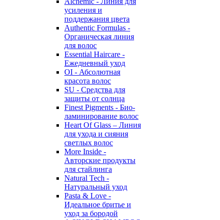
Alchemic - Линия для
усиления и
поддержания цвета
Authentic Formulas -
Органическая линия
для волос
Essential Haircare -
Eжедневный уход
OI - Абсолютная
красота волос
SU - Средства для
защиты от солнца
Finest Pigments - Био-
ламинирование волос
Heart Of Glass – Линия
для ухода и сияния
светлых волос
More Inside -
Авторские продукты
для стайлинга
Natural Tech -
Натуральный уход
Pasta & Love -
Идеальное бритье и
уход за бородой