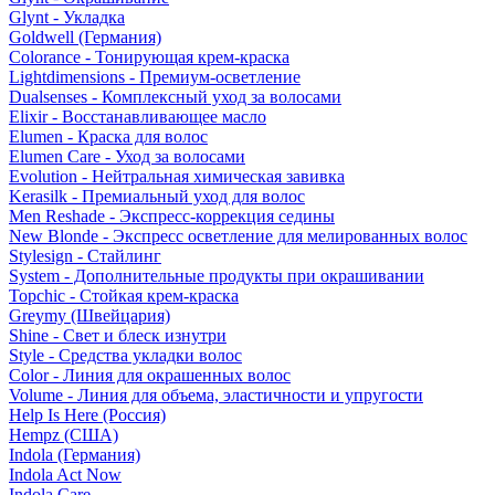
Glynt - Укладка
Goldwell (Германия)
Colorance - Тонирующая крем-краска
Lightdimensions - Премиум-осветление
Dualsenses - Комплексный уход за волосами
Elixir - Восстанавливающее масло
Elumen - Краска для волос
Elumen Care - Уход за волосами
Evolution - Нейтральная химическая завивка
Kerasilk - Премиальный уход для волос
Men Reshade - Экспресс-коррекция седины
New Blonde - Экспресс осветление для мелированных волос
Stylesign - Стайлинг
System - Дополнительные продукты при окрашивании
Topchic - Стойкая крем-краска
Greymy (Швейцария)
Shine - Свет и блеск изнутри
Style - Средства укладки волос
Color - Линия для окрашенных волос
Volume - Линия для объема, эластичности и упругости
Help Is Here (Россия)
Hempz (США)
Indola (Германия)
Indola Act Now
Indola Care