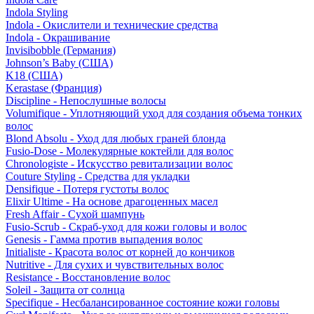
Indola Styling
Indola - Окислители и технические средства
Indola - Окрашивание
Invisibobble (Германия)
Johnson’s Baby (США)
K18 (США)
Kerastase (Франция)
Discipline - Непослушные волосы
Volumifique - Уплотняющий уход для создания объема тонких
волос
Blond Absolu - Уход для любых граней блонда
Fusio-Dose - Молекулярные коктейли для волос
Chronologiste - Искусство ревитализации волос
Couture Styling - Средства для укладки
Densifique - Потеря густоты волос
Elixir Ultime - На основе драгоценных масел
Fresh Affair - Сухой шампунь
Fusio-Scrub - Скраб-уход для кожи головы и волос
Genesis - Гамма против выпадения волос
Initialiste - Красота волос от корней до кончиков
Nutritive - Для сухих и чувствительных волос
Resistance - Восстановление волос
Soleil - Защита от солнца
Specifique - Несбалансированное состояние кожи головы