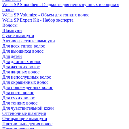
Wella SP Smoothen - Гладкость для непослушных вьющихся
волос
Wella SP Volumize - Объем для тонких волос
Wella SP Expert Kit - Набор эксперта
Волосы
Шампуни
Сухие шампуни
Антивозрастные шампуни
Для всех типов волос
Для вьющихся волос
Для детей
Для длинных волос
Для жестких волос
Для жирных волос
Для непослушных волос
Для окрашенных волос
Для поврежденных волос
Для роста волос
Для сухих волос
Для тонких волос
Для чувствительной кожи
Оттеночные шампуни
Очищающие шампуни
Против выпадения волос
Против перхоти