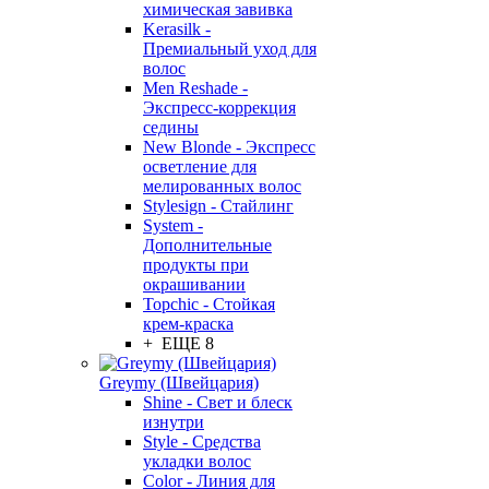
химическая завивка
Kerasilk -
Премиальный уход для
волос
Men Reshade -
Экспресс-коррекция
седины
New Blonde - Экспресс
осветление для
мелированных волос
Stylesign - Стайлинг
System -
Дополнительные
продукты при
окрашивании
Topchic - Стойкая
крем-краска
+ ЕЩЕ 8
Greymy (Швейцария)
Shine - Свет и блеск
изнутри
Style - Средства
укладки волос
Color - Линия для