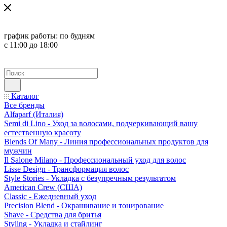
график работы:
по будням
с 11:00 до 18:00
Каталог
Все бренды
Alfaparf (Италия)
Semi di Lino - Уход за волосами, подчеркивающий вашу
естественную красоту
Blends Of Many - Линия профессиональных продуктов для
мужчин
Il Salone Milano - Профессиональный уход для волос
Lisse Design - Трансформация волос
Style Stories - Укладка с безупречным результатом
American Crew (США)
Classic - Ежедневный уход
Precision Blend - Окрашивание и тонирование
Shave - Средства для бритья
Styling - Укладка и стайлинг