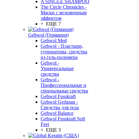
A SINGLE SHAMPOO
The Circle Chronicles -
Маски с мгновенным
эффектом
+ ЕЩЕ 7
Gehwol (Германия)
Gehwol Med
Gehwol - Пластыри,
супинаторы, средства
из гель-полимера
Gehwol -
Универсальные
средства
Gehwol -
Профессиональные и
специальные средства
Gehwol Fusskraft
Gehwol Gerlasan -
Средства для тела
Gehwol Balance
Gehwol Fusskraft Soft
Feet
+ ЕЩЕ 3