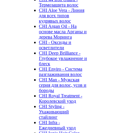
Термозащита волос
CHI Aloe Vera - Линия
для всех типов
кудрявых волос
CHI Argan Oil - На
основе масла Арганы и
дерева Моринга
CHI - Оксиды и
осветлители
CHI Deep Brilliance -
Глубокое увлажнение и
блеск
CHI Enviro - Система
разглаживания волос
CHI Man - Мужская
серия для волос, усов и
бороды
CHI Royal Treatment -
Королевский уход
CHI Styling -
Ухаживающий
стайлинг
CHI Infra -
Ежедневный уход