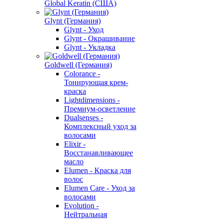
Global Keratin (США)
Glynt (Германия)
Glynt - Уход
Glynt - Окрашивание
Glynt - Укладка
Goldwell (Германия)
Colorance -
Тонирующая крем-
краска
Lightdimensions -
Премиум-осветление
Dualsenses -
Комплексный уход за
волосами
Elixir -
Восстанавливающее
масло
Elumen - Краска для
волос
Elumen Care - Уход за
волосами
Evolution -
Нейтральная