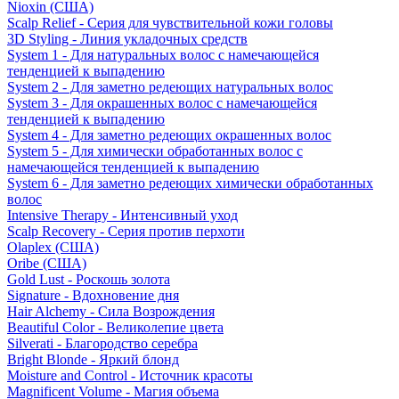
Nioxin (США)
Scalp Relief - Серия для чувствительной кожи головы
3D Styling - Линия укладочных средств
System 1 - Для натуральных волос с намечающейся
тенденцией к выпадению
System 2 - Для заметно редеющих натуральных волос
System 3 - Для окрашенных волос с намечающейся
тенденцией к выпадению
System 4 - Для заметно редеющих окрашенных волос
System 5 - Для химически обработанных волос с
намечающейся тенденцией к выпадению
System 6 - Для заметно редеющих химически обработанных
волос
Intensive Therapy - Интенсивный уход
Scalp Recovery - Серия против перхоти
Olaplex (США)
Oribe (США)
Gold Lust - Роскошь золота
Signature - Вдохновение дня
Hair Alchemy - Сила Возрождения
Beautiful Color - Великолепие цвета
Silverati - Благородство серебра
Bright Blonde - Яркий блонд
Moisture and Control - Источник красоты
Magnificent Volume - Магия объема