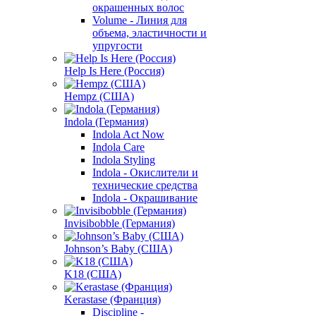
окрашенных волос
Volume - Линия для
объема, эластичности и
упругости
Help Is Here (Россия)
Hempz (США)
Indola (Германия)
Indola Act Now
Indola Care
Indola Styling
Indola - Окислители и
технические средства
Indola - Окрашивание
Invisibobble (Германия)
Johnson’s Baby (США)
K18 (США)
Kerastase (Франция)
Discipline -