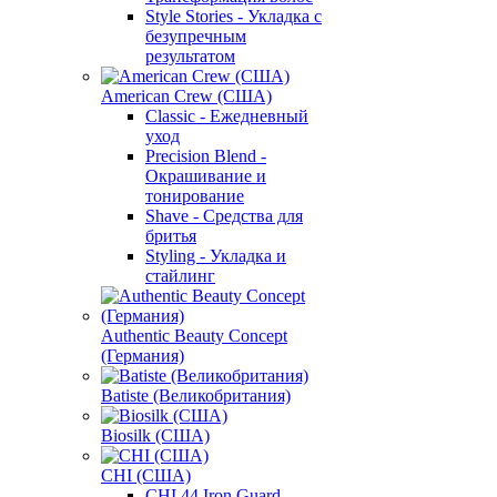
Style Stories - Укладка с
безупречным
результатом
American Crew (США)
Classic - Ежедневный
уход
Precision Blend -
Окрашивание и
тонирование
Shave - Средства для
бритья
Styling - Укладка и
стайлинг
Authentic Beauty Concept
(Германия)
Batiste (Великобритания)
Biosilk (США)
CHI (США)
CHI 44 Iron Guard -