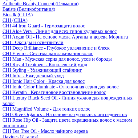
Authentic Beauty Concept (Германия)
Batiste (Великобритания)
Biosilk (США)
CHI (США)
CHI 44 Iron Guard - Термозащита волос
CHI Aloe Vera - Линия для всех типов кудрявых волос
CHI Argan Oil - На основе масла Арганы и дерева Моринга
CHI - Оксиды и осветлители
CHI Deep Brilliance - Глубокое увлажнение и блеск
CHI Enviro - Система разглаживания волос
CHI Man - Мужская серия для волос, усов и бороды
CHI Royal Treatment - Королевский уход
CHI Styling - Ухаживающий стайлинг
CHI Infra - Ежедневный уход
CHI Ionic Hair Color - Краска для волос
CHI Ionic Color Illuminate - Оттеночная серия для волос
CHI Keratin - Кератиновое восстановление волос
CHI Luxury Black Seed Oil - Линия уходов для поврежденных
волос
CHI Magnified Volume - Для тонких волос
CHI Olive Organics - На основе натуральных ингредиентов
CHI Rose Hip Oil - Защита цвета окрашенных волос с маслом
шиповника
CHI Tea Tree Oil - Масло чайного дерева
Davines (Италия)