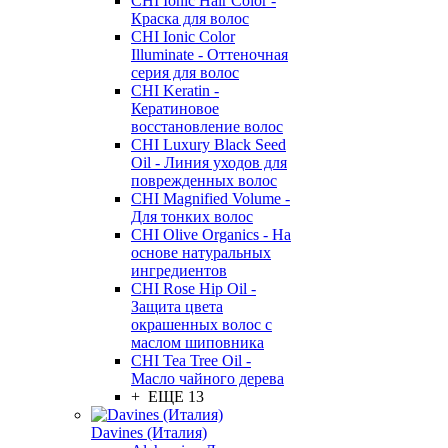
CHI Ionic Hair Color -
Краска для волос
CHI Ionic Color
Illuminate - Оттеночная
серия для волос
CHI Keratin -
Кератиновое
восстановление волос
CHI Luxury Black Seed
Oil - Линия уходов для
поврежденных волос
CHI Magnified Volume -
Для тонких волос
CHI Olive Organics - На
основе натуральных
ингредиентов
CHI Rose Hip Oil -
Защита цвета
окрашенных волос с
маслом шиповника
CHI Tea Tree Oil -
Масло чайного дерева
+ ЕЩЕ 13
Davines (Италия)