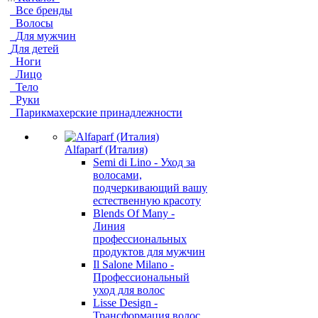
Все бренды
Волосы
Для мужчин
Для детей
Ноги
Лицо
Тело
Руки
Парикмахерские принадлежности
Alfaparf (Италия)
Semi di Lino - Уход за
волосами,
подчеркивающий вашу
естественную красоту
Blends Of Many -
Линия
профессиональных
продуктов для мужчин
Il Salone Milano -
Профессиональный
уход для волос
Lisse Design -
Трансформация волос