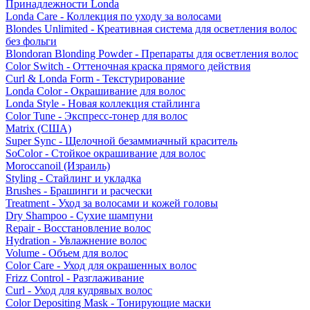
Принадлежности Londa
Londa Care - Коллекция по уходу за волосами
Blondes Unlimited - Креативная система для осветления волос
без фольги
Blondoran Blonding Powder - Препараты для осветления волос
Color Switch - Оттеночная краска прямого действия
Curl & Londa Form - Текстурирование
Londa Color - Окрашивание для волос
Londa Style - Новая коллекция стайлинга
Color Tune - Экспресс-тонер для волос
Matrix (США)
Super Sync - Щелочной безаммиачный краситель
SoColor - Стойкое окрашивание для волос
Moroccanoil (Израиль)
Styling - Стайлинг и укладка
Brushes - Брашинги и расчески
Treatment - Уход за волосами и кожей головы
Dry Shampoo - Сухие шампуни
Repair - Восстановление волос
Hydration - Увлажнение волос
Volume - Объем для волос
Color Care - Уход для окрашенных волос
Frizz Control - Разглаживание
Curl - Уход для кудрявых волос
Color Depositing Mask - Тонирующие маски