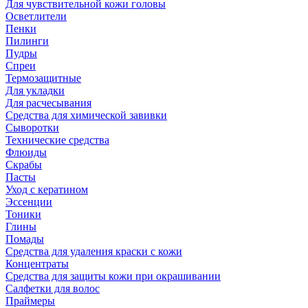
Для чувствительной кожи головы
Осветлители
Пенки
Пилинги
Пудры
Спреи
Термозащитные
Для укладки
Для расчесывания
Средства для химической завивки
Сыворотки
Технические средства
Флюиды
Скрабы
Пасты
Уход с кератином
Эссенции
Тоники
Глины
Помады
Средства для удаления краски с кожи
Концентраты
Средства для защиты кожи при окрашивании
Салфетки для волос
Праймеры