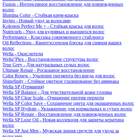
Fusion - Интенсивное восстановление для поврежденных
волос
Illumina Color - Стойкая крем-краска
Invigo - Новый уход за волосами
Koleston Perfect Me + - Стойкая краска для волос
Nutricurls - Уход для кудрявых и вьющихся волос
Performance - Классика современного стайлинга
Oil Reflections - Квинтэссенция блеска для сияния ваших
волос
Wella - Окислители
Wella°Plex - Восстановление структуры волос
True Grey - Для натуральных седых волос
Ultimate Repair - Роскошное восстановление
Color Renew - Удаление пигмента без вреда для волос
Shinefinity - Стойкое цветное глазирование без аммиака
Wella SP (Германия)
Wella SP Balance - Для чувствительной кожи головы
Wella SP Clear Scalp - Очищение против перхоти
Wella SP Color Save - Сохранение цвета для окрашенных волос
Wella SP Hydrate - Увлажнение для нормальных и сухих волос
Wella SP Repair - Восстановление для поврежденных волос
Wella SP Luxe Oil - Новая коллекция для защиты кератина
волос
Wella SP Just Men - Мужская линия средств для ухода за
волосами