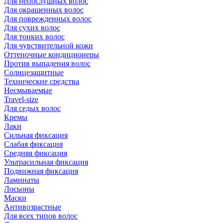
Для непослушных волос
Для окрашенных волос
Для поврежденных волос
Для сухих волос
Для тонких волос
Для чувствительной кожи
Оттеночные кондиционеры
Против выпадения волос
Солнцезащитные
Технические средства
Несмываемые
Travel-size
Для седых волос
Кремы
Лаки
Сильная фиксация
Слабая фиксация
Средняя фиксация
Ультрасильная фиксация
Подвижная фиксация
Ламинаты
Лосьоны
Маски
Антивозрастные
Для всех типов волос