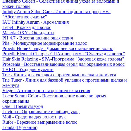
Estessimo Celcert - Селективная линия ухода за волосами и
кожей головы
Infinity Aurum Salon Care - Инновационная программа
"Абсолютное счастье"
IAU Infinity Aurum - Аромалиния
Lebel - Краска для волос
Materia OXY - Оксиданты
PH 4.7 - Восстанавливающая серия
Plia - Молекулярное моделирование волос
Proedit Home Charge - Домашнее восстановление волос
Proedit Element Charge - СПА-программа "Счастье для волос"
Hair Skin Relaxing - SPA-Программа "Здоровая кожа головы"
Proscenia - Восстанавливающая серия для окрашенных волос
THEO - Уход для мужчин
Trie - Линия для укладки с протеинами шелка и жемчуга
Trie Tuner - Линия для базовой укладки с протеинами шелка и
жемчуга
Viege - Антивозростная органическая серия
Locor Serum Color - Восстановление волос во время
окрашивания
One - Премиум уход
Luviona - Окрашивание и anti-age уход
Moii - Средства для волос и рук
Rufor - Бережное выпрямление волос
Londa (Германия)