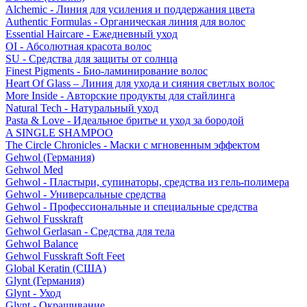
Alchemic - Линия для усиления и поддержания цвета
Authentic Formulas - Органическая линия для волос
Essential Haircare - Eжедневный уход
OI - Абсолютная красота волос
SU - Средства для защиты от солнца
Finest Pigments - Био-ламинирование волос
Heart Of Glass – Линия для ухода и сияния светлых волос
More Inside - Авторские продукты для стайлинга
Natural Tech - Натуральный уход
Pasta & Love - Идеальное бритье и уход за бородой
A SINGLE SHAMPOO
The Circle Chronicles - Маски с мгновенным эффектом
Gehwol (Германия)
Gehwol Med
Gehwol - Пластыри, супинаторы, средства из гель-полимера
Gehwol - Универсальные средства
Gehwol - Профессиональные и специальные средства
Gehwol Fusskraft
Gehwol Gerlasan - Средства для тела
Gehwol Balance
Gehwol Fusskraft Soft Feet
Global Keratin (США)
Glynt (Германия)
Glynt - Уход
Glynt - Окрашивание