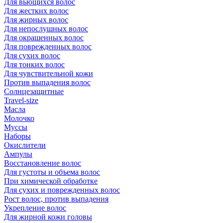
Для вьющихся волос
Для жестких волос
Для жирных волос
Для непослушных волос
Для окрашенных волос
Для поврежденных волос
Для сухих волос
Для тонких волос
Для чувствительной кожи
Против выпадения волос
Солнцезащитные
Travel-size
Масла
Молочко
Муссы
Наборы
Окислители
Ампулы
Восстановление волос
Для густоты и объема волос
При химической обработке
Для сухих и поврежденных волос
Рост волос, против выпадения
Укрепление волос
Для жирной кожи головы