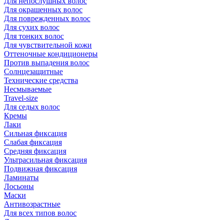
Для непослушных волос
Для окрашенных волос
Для поврежденных волос
Для сухих волос
Для тонких волос
Для чувствительной кожи
Оттеночные кондиционеры
Против выпадения волос
Солнцезащитные
Технические средства
Несмываемые
Travel-size
Для седых волос
Кремы
Лаки
Сильная фиксация
Слабая фиксация
Средняя фиксация
Ультрасильная фиксация
Подвижная фиксация
Ламинаты
Лосьоны
Маски
Антивозрастные
Для всех типов волос