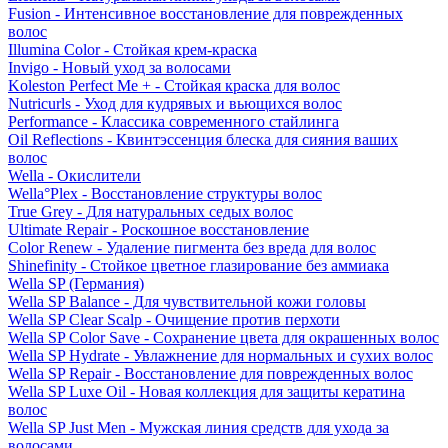
Fusion - Интенсивное восстановление для поврежденных
волос
Illumina Color - Стойкая крем-краска
Invigo - Новый уход за волосами
Koleston Perfect Me + - Стойкая краска для волос
Nutricurls - Уход для кудрявых и вьющихся волос
Performance - Классика современного стайлинга
Oil Reflections - Квинтэссенция блеска для сияния ваших
волос
Wella - Окислители
Wella°Plex - Восстановление структуры волос
True Grey - Для натуральных седых волос
Ultimate Repair - Роскошное восстановление
Color Renew - Удаление пигмента без вреда для волос
Shinefinity - Стойкое цветное глазирование без аммиака
Wella SP (Германия)
Wella SP Balance - Для чувствительной кожи головы
Wella SP Clear Scalp - Очищение против перхоти
Wella SP Color Save - Сохранение цвета для окрашенных волос
Wella SP Hydrate - Увлажнение для нормальных и сухих волос
Wella SP Repair - Восстановление для поврежденных волос
Wella SP Luxe Oil - Новая коллекция для защиты кератина
волос
Wella SP Just Men - Мужская линия средств для ухода за
волосами