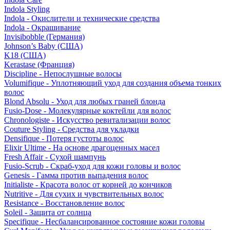
Indola Styling
Indola - Окислители и технические средства
Indola - Окрашивание
Invisibobble (Германия)
Johnson’s Baby (США)
K18 (США)
Kerastase (Франция)
Discipline - Непослушные волосы
Volumifique - Уплотняющий уход для создания объема тонких
волос
Blond Absolu - Уход для любых граней блонда
Fusio-Dose - Молекулярные коктейли для волос
Chronologiste - Искусство ревитализации волос
Couture Styling - Средства для укладки
Densifique - Потеря густоты волос
Elixir Ultime - На основе драгоценных масел
Fresh Affair - Сухой шампунь
Fusio-Scrub - Скраб-уход для кожи головы и волос
Genesis - Гамма против выпадения волос
Initialiste - Красота волос от корней до кончиков
Nutritive - Для сухих и чувствительных волос
Resistance - Восстановление волос
Soleil - Защита от солнца
Specifique - Несбалансированное состояние кожи головы