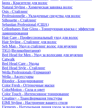
Igora - Красители для волос
Natural Styling - Химическая завивка волос
Osis - Стайлинг
Professionnelle - Укладочные средства для волос
Silhouette - Стайлинг
Sebastian Professional (США)
Cellophanes Hair Gloss - Тонирующая краска с эффектом
ламинирования
Hair Care - Профессиональный уход для волос
Hair Styling - Стайлинг для волос
Seb Man - Уход и стайлинг волос для мужчин
TIGI (Великобритания)
Bed Head for Men - Уход за волосами для мужчин
Catwalk
Bed Head Care - Уходы
Bed Head Style - Стайлинг
Wella Professionals (Германия)
Wella - Аксессуары
Blondor - Блондирование
Color Fresh - Оттеночные маски
ColorMotion - Сила и цвет
Color Touch - Интенсивное тонирование
Creatine+ - Трансформация текстуры
EIMI Styling - Настроение вашего стиля
Elements - Натуральная линия ухода за волосами