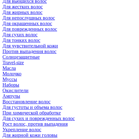
Для вьющихся волос
Для жестких волос
Для жирных волос
Для непослушных волос
Для окрашенных волос
Для поврежденных волос
Для сухих волос
Для тонких волос
Для чувствительной кожи
Против выпадения волос
Солнцезащитные
Travel-size
Масла
Молочко
Муссы
Наборы
Окислители
Ампулы
Восстановление волос
Для густоты и объема волос
При химической обработке
Для сухих и поврежденных волос
Рост волос, против выпадения
Укрепление волос
Для жирной кожи головы