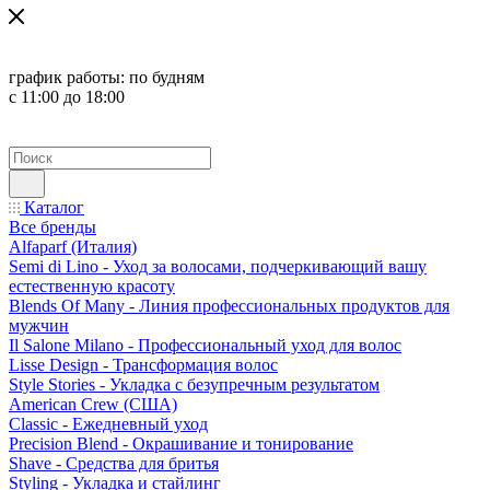
график работы:
по будням
с 11:00 до 18:00
Каталог
Все бренды
Alfaparf (Италия)
Semi di Lino - Уход за волосами, подчеркивающий вашу
естественную красоту
Blends Of Many - Линия профессиональных продуктов для
мужчин
Il Salone Milano - Профессиональный уход для волос
Lisse Design - Трансформация волос
Style Stories - Укладка с безупречным результатом
American Crew (США)
Classic - Ежедневный уход
Precision Blend - Окрашивание и тонирование
Shave - Средства для бритья
Styling - Укладка и стайлинг