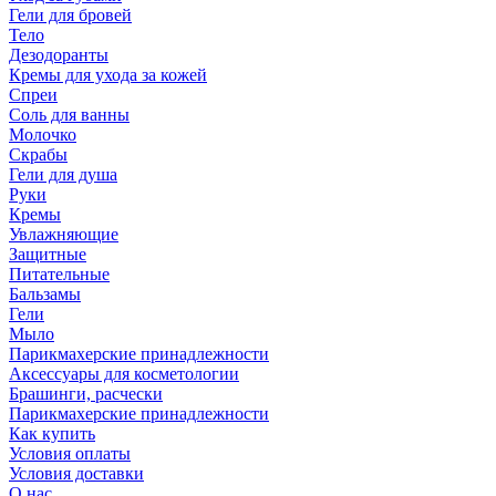
Гели для бровей
Тело
Дезодоранты
Кремы для ухода за кожей
Спреи
Соль для ванны
Молочко
Скрабы
Гели для душа
Руки
Кремы
Увлажняющие
Защитные
Питательные
Бальзамы
Гели
Мыло
Парикмахерские принадлежности
Аксессуары для косметологии
Брашинги, расчески
Парикмахерские принадлежности
Как купить
Условия оплаты
Условия доставки
О нас