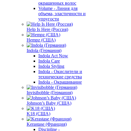
окрашенных волос
Volume - Линия для
объема, эластичности и
упругости
Help Is Here (Россия)
Hempz (США)
Indola (Германия)
Indola Act Now
Indola Care
Indola Styling
Indola - Окислители и
технические средства
Indola - Окрашивание
Invisibobble (Германия)
Johnson’s Baby (США)
K18 (США)
Kerastase (Франция)
Discipline -