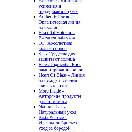
Alchemic - Линия для
усиления и
поддержания цвета
Authentic Formulas -
Органическая линия
для волос
Essential Haircare -
Eжедневный уход
OI - Абсолютная
красота волос
SU - Средства для
защиты от солнца
Finest Pigments - Био-
ламинирование волос
Heart Of Glass – Линия
для ухода и сияния
светлых волос
More Inside -
Авторские продукты
для стайлинга
Natural Tech -
Натуральный уход
Pasta & Love -
Идеальное бритье и
уход за бородой