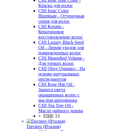
CHI Ionic Hair Color -
Краска для волос
CHI Ionic Color
Illuminate - Оттеночная
серия для волос
CHI Keratin -
Кератиновое
восстановление волос
CHI Luxury Black Seed
Oil - Линия уходов для
поврежденных волос
CHI Magnified Volume -
Для тонких волос
CHI Olive Organics - На
основе натуральных
ингредиентов
CHI Rose Hip Oil -
Защита цвета
окрашенных волос с
маслом шиповника
CHI Tea Tree Oil -
Масло чайного дерева
+ ЕЩЕ 13
Davines (Италия)