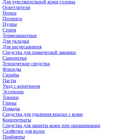
Для чувствительной кожи головы
Осветлители
Пенки
Пилинги
Пудры
Спреи
Термозащитные
Для укладки
Для расчесывания
Средства для химической завивки
Сыворотки
Технические средства
Флюиды
Скрабы
Пасты
Уход с кератином
Эссенции
Тоники
Глины
Помады
Средства для удаления краски с кожи
Концентраты
Средства для защиты кожи при окрашивании
Салфетки для волос
Праймеры