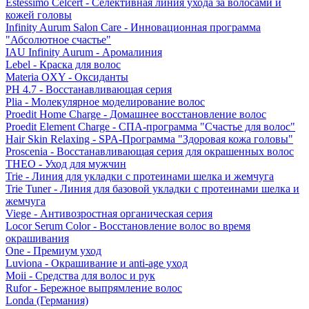
Estessimo Celcert - Селективная линия ухода за волосами и
кожей головы
Infinity Aurum Salon Care - Инновационная программа
"Абсолютное счастье"
IAU Infinity Aurum - Аромалиния
Lebel - Краска для волос
Materia OXY - Оксиданты
PH 4.7 - Восстанавливающая серия
Plia - Молекулярное моделирование волос
Proedit Home Charge - Домашнее восстановление волос
Proedit Element Charge - СПА-программа "Счастье для волос"
Hair Skin Relaxing - SPA-Программа "Здоровая кожа головы"
Proscenia - Восстанавливающая серия для окрашенных волос
THEO - Уход для мужчин
Trie - Линия для укладки с протеинами шелка и жемчуга
Trie Tuner - Линия для базовой укладки с протеинами шелка и
жемчуга
Viege - Антивозростная органическая серия
Locor Serum Color - Восстановление волос во время
окрашивания
One - Премиум уход
Luviona - Окрашивание и anti-age уход
Moii - Средства для волос и рук
Rufor - Бережное выпрямление волос
Londa (Германия)