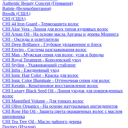
Authentic Beauty Concept (Германия)
Batiste (Великобритания)
Biosilk (США)
CHI (США)
CHI 44 Iron Guard - Термозащита волос
CHI Aloe Vera - Линия для всех типов кудрявых волос
CHI Argan Oil - На основе масла Арганы и дерева Моринга
CHI - Оксиды и осветлители
CHI Deep Brilliance - Глубокое увлажнение и блеск
CHI Enviro - Система разглаживания волос
CHI Man - Мужская серия для волос, усов и бороды
CHI Royal Treatment - Королевский уход
CHI Styling - Ухаживающий стайлинг
CHI Infra - Ежедневный уход
CHI Ionic Hair Color - Краска для волос
CHI Ionic Color Illuminate - Оттеночная серия для волос
CHI Keratin - Кератиновое восстановление волос
CHI Luxury Black Seed Oil - Линия уходов для поврежденных
волос
CHI Magnified Volume - Для тонких волос
CHI Olive Organics - На основе натуральных ингредиентов
CHI Rose Hip Oil - Защита цвета окрашенных волос с маслом
шиповника
CHI Tea Tree Oil - Масло чайного дерева
Davines (Италия)