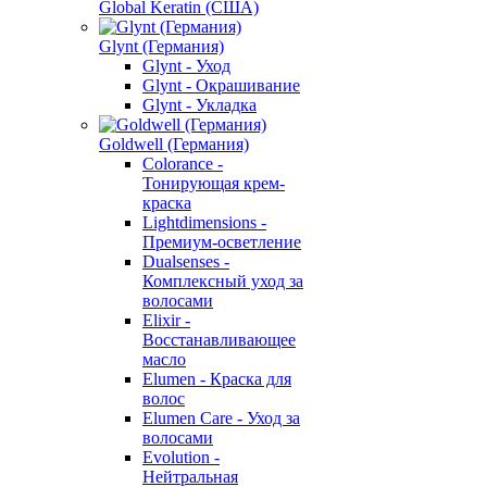
Global Keratin (США)
Glynt (Германия)
Glynt - Уход
Glynt - Окрашивание
Glynt - Укладка
Goldwell (Германия)
Colorance -
Тонирующая крем-
краска
Lightdimensions -
Премиум-осветление
Dualsenses -
Комплексный уход за
волосами
Elixir -
Восстанавливающее
масло
Elumen - Краска для
волос
Elumen Care - Уход за
волосами
Evolution -
Нейтральная