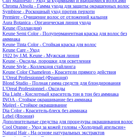
Curl Manifesto - Уход за кудрявыми и вьющимися волосами
Chroma Absolu - Гамма ухода для защиты окрашенных волос
Symbiose - Роскошный уход против перхоти
Premiere - Очищение волос от отложений кальция
Aura Botanica - Органическая линия ухода
Keune (Голландия)
Keune Semi Color - Полуперманентная краска для волос без
аммиака
Keune Tinta Color - Стойкая краска для волос
Keune Care - Уход
1922 by J.M. Keune - Мужская линия
Keune - Оксиды, порошки для осветления
Keune Style - Коллекция стайлинга
Keune Color Chameleon - Красители прямого действия
L'Oreal Professionnel (Франция)
Blond Studio - Полная гамма средств для блондирования
L'Oreal Professionnel - Оксиды
Dia Light - Кислотный краситель тон в тон без аммиака
INOA - Стойкое окрашивание без аммиака
Majirel - Стойкое окрашивание
Dia Color - Краситель-блеск без аммиака
Lebel (Япония)
Дополнительные средства для процедуры окрашивания волос
Cool Orange - Уход за кожей головы «Холодный апельсин»
Natural Hair - На основе натуральных экстрактов