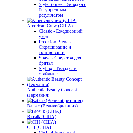
Style Stories - Укладка с
безупречным
результатом
American Crew (США)
Classic - Ежедневный
уход
Precision Blend -
Окрашивание и
тонирование
Shave - Средства для
бритья
Styling - Укладка и
стайлинг
Authentic Beauty Concept
(Германия)
Batiste (Великобритания)
Biosilk (США)
CHI (США)
CHI 44 Iron Guard -