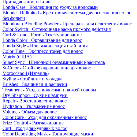
Принадлежности Londa
Londa Care - Коллекция по уходу за волосами
Blondes Unlimited - Креативная система для осветления волос
без фольги
Blondoran Blonding Powder - Препараты для осветления волос
Color Switch - Оттеночная краска прямого действия
Curl & Londa Form - Текстурирование
Londa Color - Окрашивание для волос
Londa Style - Новая коллекция стайлинга
Color Tune - Экспресс-тонер для волос
Matrix (США)
Super Sync - Щелочной безаммиачный краситель
SoColor - Стойкое окрашивание для волос
Moroccanoil (Израиль)
Styling - Стайлинг и укладка
Brushes - Брашинги и расчески
Treatment - Уход за волосами и кожей головы
Dry Shampoo - Сухие шампуни
Repair - Восстановление волос
Hydration - Увлажнение волос
Volume - Объем для волос
Color Care - Уход для окрашенных волос
Frizz Control - Разглаживание
Curl - Уход для кудрявых волос
Color Depositing Mask - Тонирующие маски