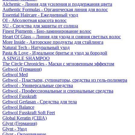
Alchemic - Линия для усиления и поддержания цвета
Authentic Formulas - Органическая линия для волос
Essential Haircare - Eжедневный уход
OI - Абсолютная красота волос
SU - Средства для защиты от солнца
Finest Pigments - Био-ламинирование волос
Heart Of Glass – Линия для ухода и сияния светлых волос
More Inside - Авторские продукты для стайлинга
Natural Tech - Натуральный уход
Pasta & Love - Идеальное бритье и уход за бородой
A SINGLE SHAMPOO
The Circle Chronicles - Маски с мгновенным эффектом
Gehwol (Германия)
Gehwol Med
Gehwol - Пластыри, супинаторы, средства из гель-полимера
Gehwol - Универсальные средства
Gehwol - Профессиональные и специальные средства
Gehwol Fusskraft
Gehwol Gerlasan - Средства для тела
Gehwol Balance
Gehwol Fusskraft Soft Feet
Global Keratin (США)
Glynt (Германия)
Glynt - Уход
Glynt - Окрашивание