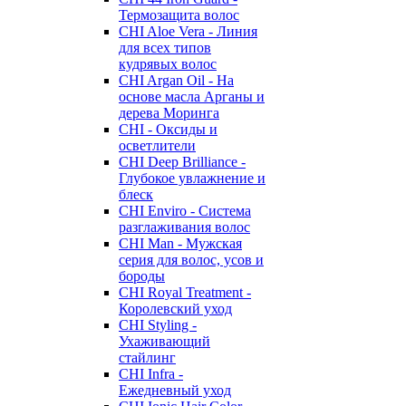
Термозащита волос
CHI Aloe Vera - Линия
для всех типов
кудрявых волос
CHI Argan Oil - На
основе масла Арганы и
дерева Моринга
CHI - Оксиды и
осветлители
CHI Deep Brilliance -
Глубокое увлажнение и
блеск
CHI Enviro - Система
разглаживания волос
CHI Man - Мужская
серия для волос, усов и
бороды
CHI Royal Treatment -
Королевский уход
CHI Styling -
Ухаживающий
стайлинг
CHI Infra -
Ежедневный уход