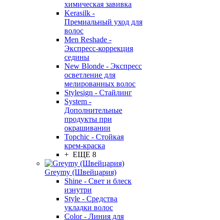
химическая завивка
Kerasilk -
Премиальный уход для
волос
Men Reshade -
Экспресс-коррекция
седины
New Blonde - Экспресс
осветление для
мелированных волос
Stylesign - Стайлинг
System -
Дополнительные
продукты при
окрашивании
Topchic - Стойкая
крем-краска
+ ЕЩЕ 8
Greymy (Швейцария)
Shine - Свет и блеск
изнутри
Style - Средства
укладки волос
Color - Линия для