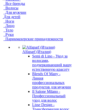
Все бренды
Волосы
Для мужчин
Для детей
Ноги
Лицо
Тело
Руки
Парикмахерские принадлежности
Alfaparf (Италия)
Semi di Lino - Уход за
волосами,
подчеркивающий вашу
естественную красоту
Blends Of Many -
Линия
профессиональных
продуктов для мужчин
Il Salone Milano -
Профессиональный
уход для волос
Lisse Design -
Трансформация волос