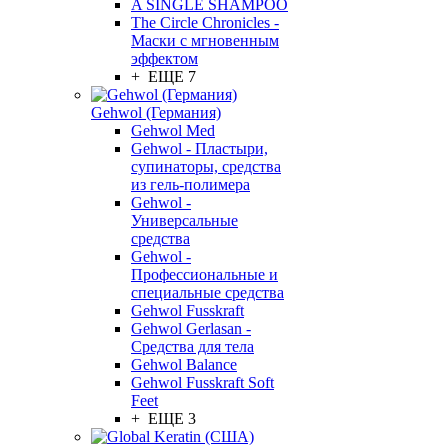
A SINGLE SHAMPOO
The Circle Chronicles -
Маски с мгновенным
эффектом
+ ЕЩЕ 7
Gehwol (Германия)
Gehwol Med
Gehwol - Пластыри,
супинаторы, средства
из гель-полимера
Gehwol -
Универсальные
средства
Gehwol -
Профессиональные и
специальные средства
Gehwol Fusskraft
Gehwol Gerlasan -
Средства для тела
Gehwol Balance
Gehwol Fusskraft Soft
Feet
+ ЕЩЕ 3