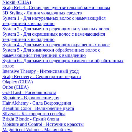
Nioxin (США)
Scalp Relief - Серия для чувствительной кожи головы
3D Styling - Линия укладочных средств
System 1 - Для натуральных волос с намечающейся
тенденцией к выпадению
System 2 - Для заметно редеющих натуральных волос
System 3 - Для окрашенных волос с намечающейся
тенденцией к выпадению
System 4 - Для заметно редеющих окрашенных волос
System 5 - Для химически обработанных волос с
намечающейся тенденцией к выпадению
System 6 - Для заметно редеющих химически обработанных
волос
Intensive Therapy - Интенсивный уход
Scalp Recovery - Серия против перхоти
Olaplex (США)
Oribe (США)
Gold Lust - Роскошь золота
Signature - Вдохновение дня
Hair Alchemy - Сила Возрождения
Beautiful Color - Великолепие цвета
Silverati - Благородство серебра
Bright Blonde - Яркий блонд
Moisture and Control - Источник красоты
Magnificent Volume - Магия объема