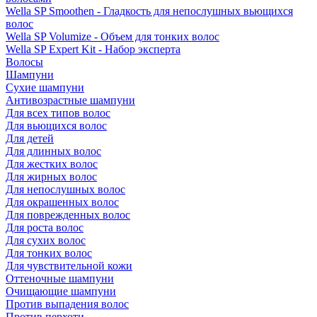
Wella SP Smoothen - Гладкость для непослушных вьющихся
волос
Wella SP Volumize - Объем для тонких волос
Wella SP Expert Kit - Набор эксперта
Волосы
Шампуни
Сухие шампуни
Антивозрастные шампуни
Для всех типов волос
Для вьющихся волос
Для детей
Для длинных волос
Для жестких волос
Для жирных волос
Для непослушных волос
Для окрашенных волос
Для поврежденных волос
Для роста волос
Для сухих волос
Для тонких волос
Для чувствительной кожи
Оттеночные шампуни
Очищающие шампуни
Против выпадения волос
Против перхоти