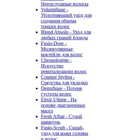
Непослушные волосы
Volumifique -
Уплотняющий уход для
создания объема
тонких волос
Blond Absolu - Уход для
любых граней блонда
Fusio-Dose -
Молекулярные
коктейли для волос
Chronologiste -
Искусство
ревитализации волос
Couture Styling -
Средства для укладки
Densifique - Потеря
густоты волос
Elixir Ultime - На
основе драгоценных
масел
Fresh Affair - Сухой
шампунь
Fusio-Scrub - Скраб-
уход для кожи головы
и волос