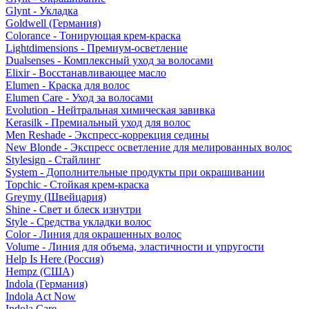
Glynt - Укладка
Goldwell (Германия)
Colorance - Тонирующая крем-краска
Lightdimensions - Премиум-осветление
Dualsenses - Комплексный уход за волосами
Elixir - Восстанавливающее масло
Elumen - Краска для волос
Elumen Care - Уход за волосами
Evolution - Нейтральная химическая завивка
Kerasilk - Премиальный уход для волос
Men Reshade - Экспресс-коррекция седины
New Blonde - Экспресс осветление для мелированных волос
Stylesign - Стайлинг
System - Дополнительные продукты при окрашивании
Topchic - Стойкая крем-краска
Greymy (Швейцария)
Shine - Свет и блеск изнутри
Style - Средства укладки волос
Color - Линия для окрашенных волос
Volume - Линия для объема, эластичности и упругости
Help Is Here (Россия)
Hempz (США)
Indola (Германия)
Indola Act Now
Indola Care