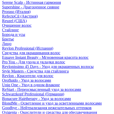
Serene Scalp - Истинная гармония
Supershine - Драгоценное сияние
Proraso (Италия)
RefectoCil (Австрия)
Reuzel (США)
Очищение волос
Стайлинг
Борода и усы
Бритье
Лицо
Revlon Professional (Испания)
Средства для окрашивания волос
Equave Instant Beauty - Мгновенная красота волос
Pro You - Для ухода и укладки волос
Revlonissimo 45 Days - Уход для окрашенных волосы
Style Masters - Средства для стайлинга
Revlon - Красители для волос
Orofluido - Уход за волосами
Uniq One - Уход в одном флаконе
ReStart - Переосмысленный уход за волосами
Schwarzkopf Professional (Германия)
Bonacure Hairtherapy - Уход за волосами
BlondMe - Осветление и уход за осветленными волосами
Goodbye - Нейтрализация нежелательных оттенков
Oxigenta - Окислители и средства для обесцвечивания