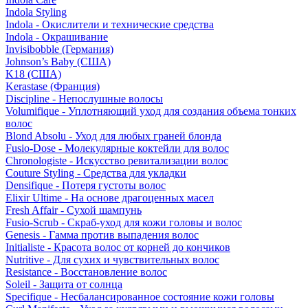
Indola Styling
Indola - Окислители и технические средства
Indola - Окрашивание
Invisibobble (Германия)
Johnson’s Baby (США)
K18 (США)
Kerastase (Франция)
Discipline - Непослушные волосы
Volumifique - Уплотняющий уход для создания объема тонких
волос
Blond Absolu - Уход для любых граней блонда
Fusio-Dose - Молекулярные коктейли для волос
Chronologiste - Искусство ревитализации волос
Couture Styling - Средства для укладки
Densifique - Потеря густоты волос
Elixir Ultime - На основе драгоценных масел
Fresh Affair - Сухой шампунь
Fusio-Scrub - Скраб-уход для кожи головы и волос
Genesis - Гамма против выпадения волос
Initialiste - Красота волос от корней до кончиков
Nutritive - Для сухих и чувствительных волос
Resistance - Восстановление волос
Soleil - Защита от солнца
Specifique - Несбалансированное состояние кожи головы