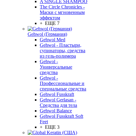
A SINGLE SHAMPOO
The Circle Chronicles -
Маски с мгновенным
эффектом
+ ЕЩЕ 7
Gehwol (Германия)
Gehwol Med
Gehwol - Пластыри,
супинаторы, средства
из гель-полимера
Gehwol -
Универсальные
средства
Gehwol -
Профессиональные и
специальные средства
Gehwol Fusskraft
Gehwol Gerlasan -
Средства для тела
Gehwol Balance
Gehwol Fusskraft Soft
Feet
+ ЕЩЕ 3