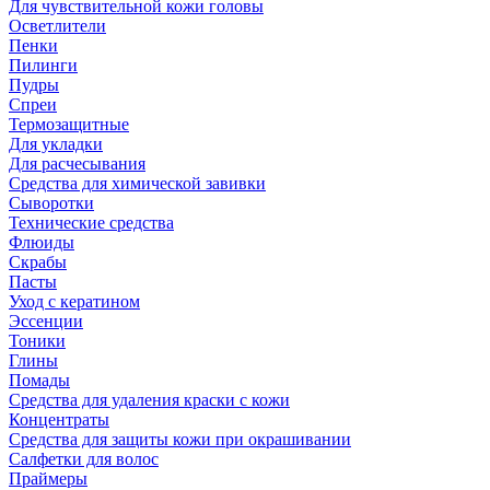
Для чувствительной кожи головы
Осветлители
Пенки
Пилинги
Пудры
Спреи
Термозащитные
Для укладки
Для расчесывания
Средства для химической завивки
Сыворотки
Технические средства
Флюиды
Скрабы
Пасты
Уход с кератином
Эссенции
Тоники
Глины
Помады
Средства для удаления краски с кожи
Концентраты
Средства для защиты кожи при окрашивании
Салфетки для волос
Праймеры