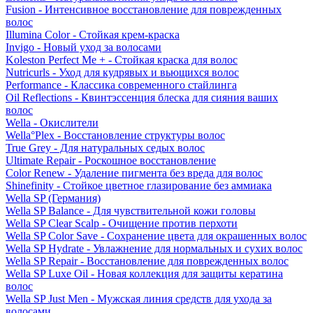
Fusion - Интенсивное восстановление для поврежденных
волос
Illumina Color - Стойкая крем-краска
Invigo - Новый уход за волосами
Koleston Perfect Me + - Стойкая краска для волос
Nutricurls - Уход для кудрявых и вьющихся волос
Performance - Классика современного стайлинга
Oil Reflections - Квинтэссенция блеска для сияния ваших
волос
Wella - Окислители
Wella°Plex - Восстановление структуры волос
True Grey - Для натуральных седых волос
Ultimate Repair - Роскошное восстановление
Color Renew - Удаление пигмента без вреда для волос
Shinefinity - Стойкое цветное глазирование без аммиака
Wella SP (Германия)
Wella SP Balance - Для чувствительной кожи головы
Wella SP Clear Scalp - Очищение против перхоти
Wella SP Color Save - Сохранение цвета для окрашенных волос
Wella SP Hydrate - Увлажнение для нормальных и сухих волос
Wella SP Repair - Восстановление для поврежденных волос
Wella SP Luxe Oil - Новая коллекция для защиты кератина
волос
Wella SP Just Men - Мужская линия средств для ухода за
волосами