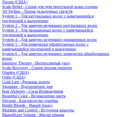
Nioxin (США)
Scalp Relief - Серия для чувствительной кожи головы
3D Styling - Линия укладочных средств
System 1 - Для натуральных волос с намечающейся
тенденцией к выпадению
System 2 - Для заметно редеющих натуральных волос
System 3 - Для окрашенных волос с намечающейся
тенденцией к выпадению
System 4 - Для заметно редеющих окрашенных волос
System 5 - Для химически обработанных волос с
намечающейся тенденцией к выпадению
System 6 - Для заметно редеющих химически обработанных
волос
Intensive Therapy - Интенсивный уход
Scalp Recovery - Серия против перхоти
Olaplex (США)
Oribe (США)
Gold Lust - Роскошь золота
Signature - Вдохновение дня
Hair Alchemy - Сила Возрождения
Beautiful Color - Великолепие цвета
Silverati - Благородство серебра
Bright Blonde - Яркий блонд
Moisture and Control - Источник красоты
Magnificent Volume - Магия объема