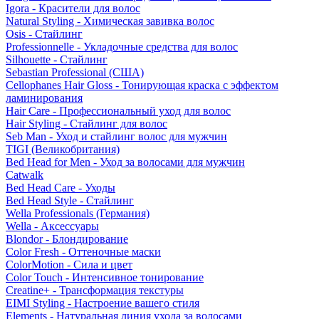
Igora - Красители для волос
Natural Styling - Химическая завивка волос
Osis - Стайлинг
Professionnelle - Укладочные средства для волос
Silhouette - Стайлинг
Sebastian Professional (США)
Cellophanes Hair Gloss - Тонирующая краска с эффектом
ламинирования
Hair Care - Профессиональный уход для волос
Hair Styling - Стайлинг для волос
Seb Man - Уход и стайлинг волос для мужчин
TIGI (Великобритания)
Bed Head for Men - Уход за волосами для мужчин
Catwalk
Bed Head Care - Уходы
Bed Head Style - Стайлинг
Wella Professionals (Германия)
Wella - Аксессуары
Blondor - Блондирование
Color Fresh - Оттеночные маски
ColorMotion - Сила и цвет
Color Touch - Интенсивное тонирование
Creatine+ - Трансформация текстуры
EIMI Styling - Настроение вашего стиля
Elements - Натуральная линия ухода за волосами