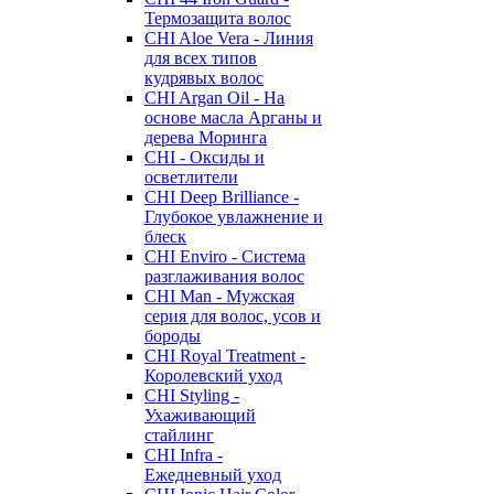
Термозащита волос
CHI Aloe Vera - Линия
для всех типов
кудрявых волос
CHI Argan Oil - На
основе масла Арганы и
дерева Моринга
CHI - Оксиды и
осветлители
CHI Deep Brilliance -
Глубокое увлажнение и
блеск
CHI Enviro - Система
разглаживания волос
CHI Man - Мужская
серия для волос, усов и
бороды
CHI Royal Treatment -
Королевский уход
CHI Styling -
Ухаживающий
стайлинг
CHI Infra -
Ежедневный уход