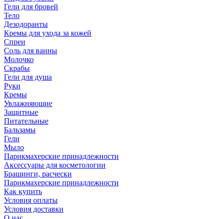
Гели для бровей
Тело
Дезодоранты
Кремы для ухода за кожей
Спреи
Соль для ванны
Молочко
Скрабы
Гели для душа
Руки
Кремы
Увлажняющие
Защитные
Питательные
Бальзамы
Гели
Мыло
Парикмахерские принадлежности
Аксессуары для косметологии
Брашинги, расчески
Парикмахерские принадлежности
Как купить
Условия оплаты
Условия доставки
О нас