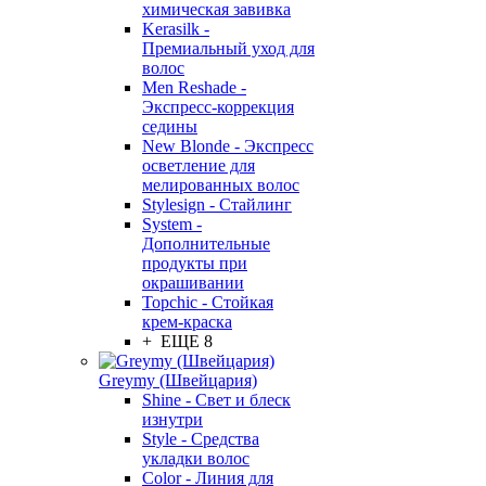
химическая завивка
Kerasilk -
Премиальный уход для
волос
Men Reshade -
Экспресс-коррекция
седины
New Blonde - Экспресс
осветление для
мелированных волос
Stylesign - Стайлинг
System -
Дополнительные
продукты при
окрашивании
Topchic - Стойкая
крем-краска
+ ЕЩЕ 8
Greymy (Швейцария)
Shine - Свет и блеск
изнутри
Style - Средства
укладки волос
Color - Линия для