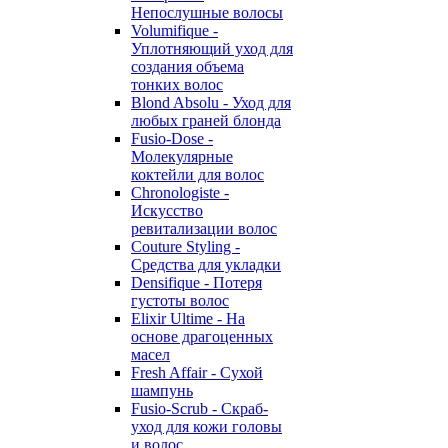
Непослушные волосы
Volumifique -
Уплотняющий уход для
создания объема
тонких волос
Blond Absolu - Уход для
любых граней блонда
Fusio-Dose -
Молекулярные
коктейли для волос
Chronologiste -
Искусство
ревитализации волос
Couture Styling -
Средства для укладки
Densifique - Потеря
густоты волос
Elixir Ultime - На
основе драгоценных
масел
Fresh Affair - Сухой
шампунь
Fusio-Scrub - Скраб-
уход для кожи головы
и волос