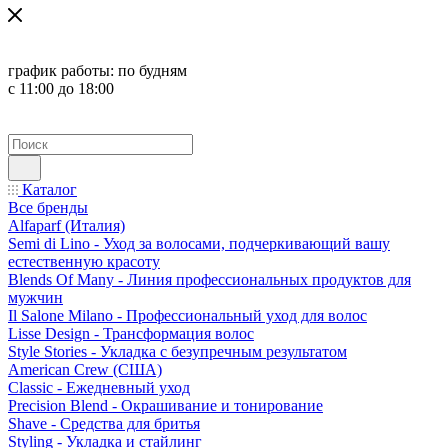
график работы:
по будням
с 11:00 до 18:00
Каталог
Все бренды
Alfaparf (Италия)
Semi di Lino - Уход за волосами, подчеркивающий вашу
естественную красоту
Blends Of Many - Линия профессиональных продуктов для
мужчин
Il Salone Milano - Профессиональный уход для волос
Lisse Design - Трансформация волос
Style Stories - Укладка с безупречным результатом
American Crew (США)
Classic - Ежедневный уход
Precision Blend - Окрашивание и тонирование
Shave - Средства для бритья
Styling - Укладка и стайлинг