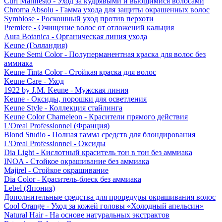
Curl Manifesto - Уход за кудрявыми и вьющимися волосами
Chroma Absolu - Гамма ухода для защиты окрашенных волос
Symbiose - Роскошный уход против перхоти
Premiere - Очищение волос от отложений кальция
Aura Botanica - Органическая линия ухода
Keune (Голландия)
Keune Semi Color - Полуперманентная краска для волос без
аммиака
Keune Tinta Color - Стойкая краска для волос
Keune Care - Уход
1922 by J.M. Keune - Мужская линия
Keune - Оксиды, порошки для осветления
Keune Style - Коллекция стайлинга
Keune Color Chameleon - Красители прямого действия
L'Oreal Professionnel (Франция)
Blond Studio - Полная гамма средств для блондирования
L'Oreal Professionnel - Оксиды
Dia Light - Кислотный краситель тон в тон без аммиака
INOA - Стойкое окрашивание без аммиака
Majirel - Стойкое окрашивание
Dia Color - Краситель-блеск без аммиака
Lebel (Япония)
Дополнительные средства для процедуры окрашивания волос
Cool Orange - Уход за кожей головы «Холодный апельсин»
Natural Hair - На основе натуральных экстрактов