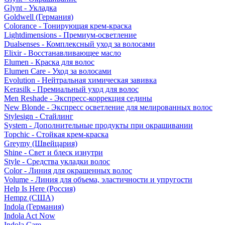
Glynt - Укладка
Goldwell (Германия)
Colorance - Тонирующая крем-краска
Lightdimensions - Премиум-осветление
Dualsenses - Комплексный уход за волосами
Elixir - Восстанавливающее масло
Elumen - Краска для волос
Elumen Care - Уход за волосами
Evolution - Нейтральная химическая завивка
Kerasilk - Премиальный уход для волос
Men Reshade - Экспресс-коррекция седины
New Blonde - Экспресс осветление для мелированных волос
Stylesign - Стайлинг
System - Дополнительные продукты при окрашивании
Topchic - Стойкая крем-краска
Greymy (Швейцария)
Shine - Свет и блеск изнутри
Style - Средства укладки волос
Color - Линия для окрашенных волос
Volume - Линия для объема, эластичности и упругости
Help Is Here (Россия)
Hempz (США)
Indola (Германия)
Indola Act Now
Indola Care