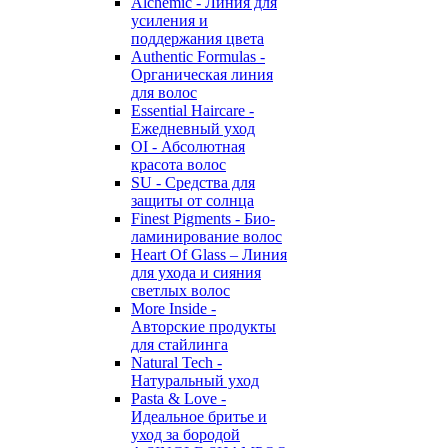
Alchemic - Линия для
усиления и
поддержания цвета
Authentic Formulas -
Органическая линия
для волос
Essential Haircare -
Eжедневный уход
OI - Абсолютная
красота волос
SU - Средства для
защиты от солнца
Finest Pigments - Био-
ламинирование волос
Heart Of Glass – Линия
для ухода и сияния
светлых волос
More Inside -
Авторские продукты
для стайлинга
Natural Tech -
Натуральный уход
Pasta & Love -
Идеальное бритье и
уход за бородой