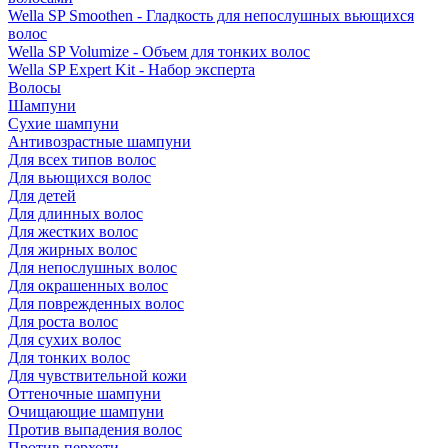
Wella SP Smoothen - Гладкость для непослушных вьющихся
волос
Wella SP Volumize - Объем для тонких волос
Wella SP Expert Kit - Набор эксперта
Волосы
Шампуни
Сухие шампуни
Антивозрастные шампуни
Для всех типов волос
Для вьющихся волос
Для детей
Для длинных волос
Для жестких волос
Для жирных волос
Для непослушных волос
Для окрашенных волос
Для поврежденных волос
Для роста волос
Для сухих волос
Для тонких волос
Для чувствительной кожи
Оттеночные шампуни
Очищающие шампуни
Против выпадения волос
Против перхоти