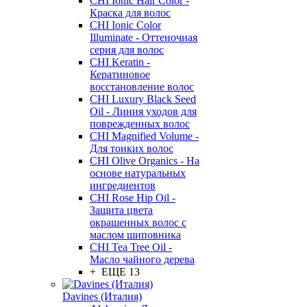
CHI Ionic Hair Color -
Краска для волос
CHI Ionic Color
Illuminate - Оттеночная
серия для волос
CHI Keratin -
Кератиновое
восстановление волос
CHI Luxury Black Seed
Oil - Линия уходов для
поврежденных волос
CHI Magnified Volume -
Для тонких волос
CHI Olive Organics - На
основе натуральных
ингредиентов
CHI Rose Hip Oil -
Защита цвета
окрашенных волос с
маслом шиповника
CHI Tea Tree Oil -
Масло чайного дерева
+ ЕЩЕ 13
Davines (Италия)