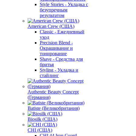
Style Stories - Укладка с
безупречным
результатом
American Crew (США)
Classic - Ежедневный
уход
Precision Blend -
Окрашивание и
тонирование
Shave - Средства для
бритья
Styling - Укладка и
стайлинг
Authentic Beauty Concept
(Германия)
Batiste (Великобритания)
Biosilk (США)
CHI (США)
CHI 44 Iron Guard -