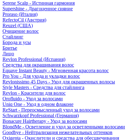
Serene Scalp - Истинная гармония
Supershine - Драгоценное сияние
Proraso (Италия)
RefectoCil (Австрия)
Reuzel (США)
Очищение волос
Стайлинг
Борода и усы
Бритье
Лицо
Revlon Professional (Испания)
Средства для окрашивания волос
Equave Instant Beauty - Мгновенная красота волос
Pro You - Для ухода и укладки волос
Revlonissimo 45 Days - Уход для окрашенных волосы
Style Masters - Средства для стайлинга
Revlon - Красители для волос
Orofluido - Уход за волосами
Uniq One - Уход в одном флаконе
ReStart - Переосмысленный уход за волосами
Schwarzkopf Professional (Германия)
Bonacure Hairtherapy - Уход за волосами
BlondMe - Осветление и уход за осветленными волосами
Goodbye - Нейтрализация нежелательных оттенков
Oxigenta - Окислители и средства для обесцвечивания