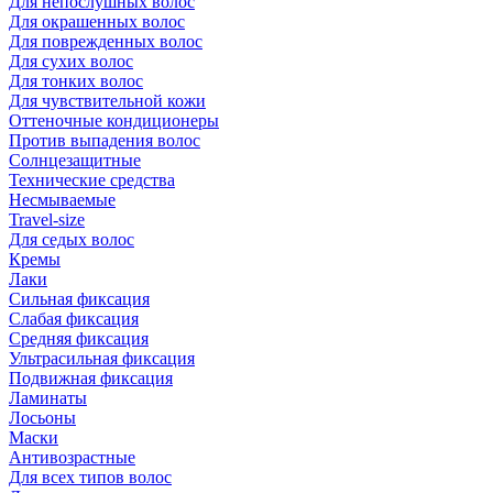
Для непослушных волос
Для окрашенных волос
Для поврежденных волос
Для сухих волос
Для тонких волос
Для чувствительной кожи
Оттеночные кондиционеры
Против выпадения волос
Солнцезащитные
Технические средства
Несмываемые
Travel-size
Для седых волос
Кремы
Лаки
Сильная фиксация
Слабая фиксация
Средняя фиксация
Ультрасильная фиксация
Подвижная фиксация
Ламинаты
Лосьоны
Маски
Антивозрастные
Для всех типов волос