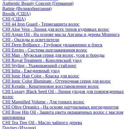
Authentic Beauty Concept (Германия)
Batiste (Великобритания)
Biosilk (США)
CHI (США)
CHI 44 Iron Guard - Термозащита волос
CHI Aloe Vera - Линия для всех типов кудрявых волос
CHI Argan Oil - На основе масла Арганы и дерева Моринга
CHI - Оксиды и осветлители
CHI Deep Brilliance - Глубокое увлажнение и блеск
CHI Enviro - Система разглаживания волос
CHI Man - Мужская серия для волос, усов и бороды
CHI Royal Treatment - Королевский уход
CHI Styling - Ухаживающий стайлинг
CHI Infra - Ежедневный уход
CHI Ionic Hair Color - Краска для волос
CHI Ionic Color Illuminate - Оттеночная серия для волос
CHI Keratin - Кератиновое восстановление волос
CHI Luxury Black Seed Oil - Линия уходов для поврежденных
волос
CHI Magnified Volume - Для тонких волос
CHI Olive Organics - На основе натуральных ингредиентов
CHI Rose Hip Oil - Защита цвета окрашенных волос с маслом
шиповника
CHI Tea Tree Oil - Масло чайного дерева
Davines (Италия)