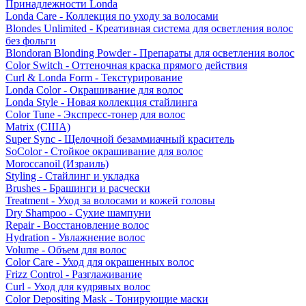
Принадлежности Londa
Londa Care - Коллекция по уходу за волосами
Blondes Unlimited - Креативная система для осветления волос
без фольги
Blondoran Blonding Powder - Препараты для осветления волос
Color Switch - Оттеночная краска прямого действия
Curl & Londa Form - Текстурирование
Londa Color - Окрашивание для волос
Londa Style - Новая коллекция стайлинга
Color Tune - Экспресс-тонер для волос
Matrix (США)
Super Sync - Щелочной безаммиачный краситель
SoColor - Стойкое окрашивание для волос
Moroccanoil (Израиль)
Styling - Стайлинг и укладка
Brushes - Брашинги и расчески
Treatment - Уход за волосами и кожей головы
Dry Shampoo - Сухие шампуни
Repair - Восстановление волос
Hydration - Увлажнение волос
Volume - Объем для волос
Color Care - Уход для окрашенных волос
Frizz Control - Разглаживание
Curl - Уход для кудрявых волос
Color Depositing Mask - Тонирующие маски