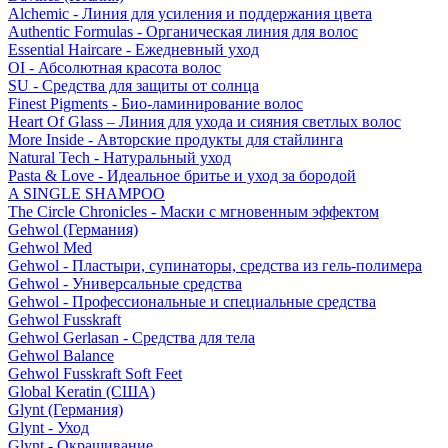
Alchemic - Линия для усиления и поддержания цвета
Authentic Formulas - Органическая линия для волос
Essential Haircare - Eжедневный уход
OI - Абсолютная красота волос
SU - Средства для защиты от солнца
Finest Pigments - Био-ламинирование волос
Heart Of Glass – Линия для ухода и сияния светлых волос
More Inside - Авторские продукты для стайлинга
Natural Tech - Натуральный уход
Pasta & Love - Идеальное бритье и уход за бородой
A SINGLE SHAMPOO
The Circle Chronicles - Маски с мгновенным эффектом
Gehwol (Германия)
Gehwol Med
Gehwol - Пластыри, супинаторы, средства из гель-полимера
Gehwol - Универсальные средства
Gehwol - Профессиональные и специальные средства
Gehwol Fusskraft
Gehwol Gerlasan - Средства для тела
Gehwol Balance
Gehwol Fusskraft Soft Feet
Global Keratin (США)
Glynt (Германия)
Glynt - Уход
Glynt - Окрашивание