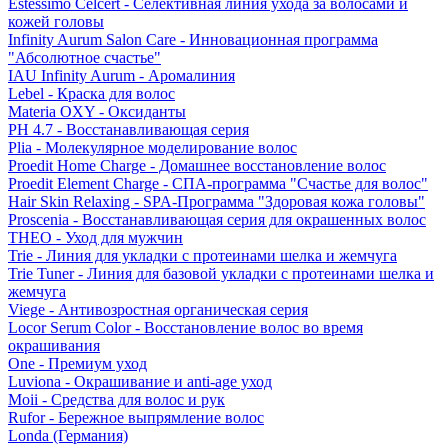
Estessimo Celcert - Селективная линия ухода за волосами и
кожей головы
Infinity Aurum Salon Care - Инновационная программа
"Абсолютное счастье"
IAU Infinity Aurum - Аромалиния
Lebel - Краска для волос
Materia OXY - Оксиданты
PH 4.7 - Восстанавливающая серия
Plia - Молекулярное моделирование волос
Proedit Home Charge - Домашнее восстановление волос
Proedit Element Charge - СПА-программа "Счастье для волос"
Hair Skin Relaxing - SPA-Программа "Здоровая кожа головы"
Proscenia - Восстанавливающая серия для окрашенных волос
THEO - Уход для мужчин
Trie - Линия для укладки с протеинами шелка и жемчуга
Trie Tuner - Линия для базовой укладки с протеинами шелка и
жемчуга
Viege - Антивозростная органическая серия
Locor Serum Color - Восстановление волос во время
окрашивания
One - Премиум уход
Luviona - Окрашивание и anti-age уход
Moii - Средства для волос и рук
Rufor - Бережное выпрямление волос
Londa (Германия)