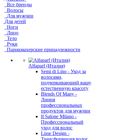
Все бренды
Волосы
Для мужчин
Для детей
Ноги
Лицо
Тело
Руки
Парикмахерские принадлежности
Alfaparf (Италия)
Semi di Lino - Уход за
волосами,
подчеркивающий вашу
естественную красоту
Blends Of Many -
Линия
профессиональных
продуктов для мужчин
Il Salone Milano -
Профессиональный
уход для волос
Lisse Design -
Трансформация волос