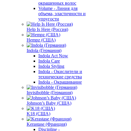
окрашенных волос
Volume - Линия для
объема, эластичности и
упругости
Help Is Here (Россия)
Hempz (США)
Indola (Германия)
Indola Act Now
Indola Care
Indola Styling
Indola - Окислители и
технические средства
Indola - Окрашивание
Invisibobble (Германия)
Johnson’s Baby (США)
K18 (США)
Kerastase (Франция)
Discipline -