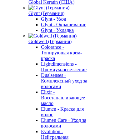
Global Keratin (США)
Glynt (Германия)
Glynt - Уход
Glynt - Окрашивание
Glynt - Укладка
Goldwell (Германия)
Colorance -
Тонирующая крем-
краска
Lightdimensions -
Премиум-осветление
Dualsenses -
Комплексный уход за
волосами
Elixir -
Восстанавливающее
масло
Elumen - Краска для
волос
Elumen Care - Уход за
волосами
Evolution -
Нейтральная