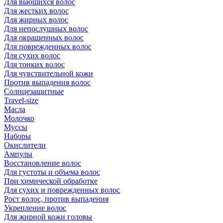
Для вьющихся волос
Для жестких волос
Для жирных волос
Для непослушных волос
Для окрашенных волос
Для поврежденных волос
Для сухих волос
Для тонких волос
Для чувствительной кожи
Против выпадения волос
Солнцезащитные
Travel-size
Масла
Молочко
Муссы
Наборы
Окислители
Ампулы
Восстановление волос
Для густоты и объема волос
При химической обработке
Для сухих и поврежденных волос
Рост волос, против выпадения
Укрепление волос
Для жирной кожи головы