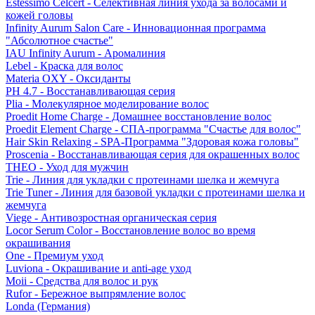
Estessimo Celcert - Селективная линия ухода за волосами и
кожей головы
Infinity Aurum Salon Care - Инновационная программа
"Абсолютное счастье"
IAU Infinity Aurum - Аромалиния
Lebel - Краска для волос
Materia OXY - Оксиданты
PH 4.7 - Восстанавливающая серия
Plia - Молекулярное моделирование волос
Proedit Home Charge - Домашнее восстановление волос
Proedit Element Charge - СПА-программа "Счастье для волос"
Hair Skin Relaxing - SPA-Программа "Здоровая кожа головы"
Proscenia - Восстанавливающая серия для окрашенных волос
THEO - Уход для мужчин
Trie - Линия для укладки с протеинами шелка и жемчуга
Trie Tuner - Линия для базовой укладки с протеинами шелка и
жемчуга
Viege - Антивозростная органическая серия
Locor Serum Color - Восстановление волос во время
окрашивания
One - Премиум уход
Luviona - Окрашивание и anti-age уход
Moii - Средства для волос и рук
Rufor - Бережное выпрямление волос
Londa (Германия)