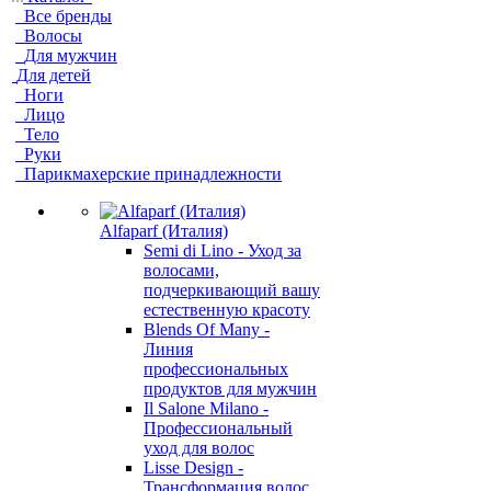
Все бренды
Волосы
Для мужчин
Для детей
Ноги
Лицо
Тело
Руки
Парикмахерские принадлежности
Alfaparf (Италия)
Semi di Lino - Уход за
волосами,
подчеркивающий вашу
естественную красоту
Blends Of Many -
Линия
профессиональных
продуктов для мужчин
Il Salone Milano -
Профессиональный
уход для волос
Lisse Design -
Трансформация волос