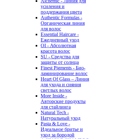
Alchemic - Линия для
усиления и
поддержания цвета
Authentic Formulas -
Органическая линия
для волос
Essential Haircare -
Eжедневный уход
OI - Абсолютная
красота волос
SU - Средства для
защиты от солнца
Finest Pigments - Био-
ламинирование волос
Heart Of Glass – Линия
для ухода и сияния
светлых волос
More Inside -
Авторские продукты
для стайлинга
Natural Tech -
Натуральный уход
Pasta & Love -
Идеальное бритье и
уход за бородой