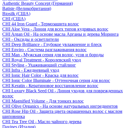
Authentic Beauty Concept (Германия)
Batiste (Великобритания)
Biosilk (США)
CHI (США)
CHI 44 Iron Guard - Термозащита волос
CHI Aloe Vera - Линия для всех типов кудрявых волос
CHI Argan Oil - На основе масла Арганы и дерева Моринга
CHI - Оксиды и осветлители
CHI Deep Brilliance - Глубокое увлажнение и блеск
CHI Enviro - Система разглаживания волос
CHI Man - Мужская серия для волос, усов и бороды
CHI Royal Treatment - Королевский уход
CHI Styling - Ухаживающий стайлинг
CHI Infra - Ежедневный уход
CHI Ionic Hair Color - Краска для волос
CHI Ionic Color Illuminate - Оттеночная серия для волос
CHI Keratin - Кератиновое восстановление волос
CHI Luxury Black Seed Oil - Линия уходов для поврежденных
волос
CHI Magnified Volume - Для тонких волос
CHI Olive Organics - На основе натуральных ингредиентов
CHI Rose Hip Oil - Защита цвета окрашенных волос с маслом
шиповника
CHI Tea Tree Oil - Масло чайного дерева
Davines (Италия)