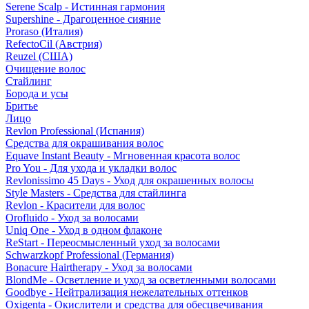
Serene Scalp - Истинная гармония
Supershine - Драгоценное сияние
Proraso (Италия)
RefectoCil (Австрия)
Reuzel (США)
Очищение волос
Стайлинг
Борода и усы
Бритье
Лицо
Revlon Professional (Испания)
Средства для окрашивания волос
Equave Instant Beauty - Мгновенная красота волос
Pro You - Для ухода и укладки волос
Revlonissimo 45 Days - Уход для окрашенных волосы
Style Masters - Средства для стайлинга
Revlon - Красители для волос
Orofluido - Уход за волосами
Uniq One - Уход в одном флаконе
ReStart - Переосмысленный уход за волосами
Schwarzkopf Professional (Германия)
Bonacure Hairtherapy - Уход за волосами
BlondMe - Осветление и уход за осветленными волосами
Goodbye - Нейтрализация нежелательных оттенков
Oxigenta - Окислители и средства для обесцвечивания