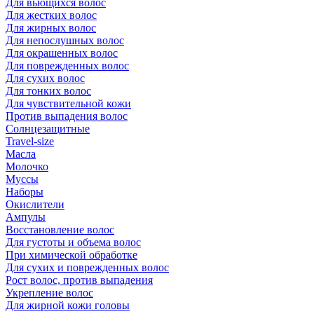
Для вьющихся волос
Для жестких волос
Для жирных волос
Для непослушных волос
Для окрашенных волос
Для поврежденных волос
Для сухих волос
Для тонких волос
Для чувствительной кожи
Против выпадения волос
Солнцезащитные
Travel-size
Масла
Молочко
Муссы
Наборы
Окислители
Ампулы
Восстановление волос
Для густоты и объема волос
При химической обработке
Для сухих и поврежденных волос
Рост волос, против выпадения
Укрепление волос
Для жирной кожи головы