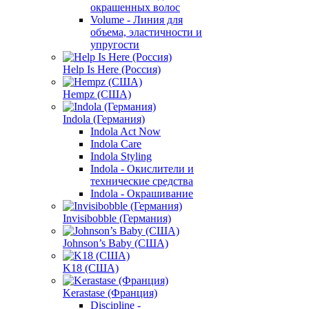
окрашенных волос
Volume - Линия для
объема, эластичности и
упругости
Help Is Here (Россия)
Hempz (США)
Indola (Германия)
Indola Act Now
Indola Care
Indola Styling
Indola - Окислители и
технические средства
Indola - Окрашивание
Invisibobble (Германия)
Johnson’s Baby (США)
K18 (США)
Kerastase (Франция)
Discipline -