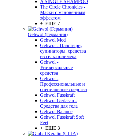
A SINGLE SHAMPOO
The Circle Chronicles -
Маски с мгновенным
эффектом
+ ЕЩЕ 7
Gehwol (Германия)
Gehwol Med
Gehwol - Пластыри,
супинаторы, средства
из гель-полимера
Gehwol -
Универсальные
средства
Gehwol -
Профессиональные и
специальные средства
Gehwol Fusskraft
Gehwol Gerlasan -
Средства для тела
Gehwol Balance
Gehwol Fusskraft Soft
Feet
+ ЕЩЕ 3