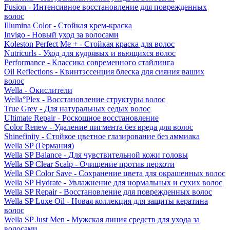
Fusion - Интенсивное восстановление для поврежденных
волос
Illumina Color - Стойкая крем-краска
Invigo - Новый уход за волосами
Koleston Perfect Me + - Стойкая краска для волос
Nutricurls - Уход для кудрявых и вьющихся волос
Performance - Классика современного стайлинга
Oil Reflections - Квинтэссенция блеска для сияния ваших
волос
Wella - Окислители
Wella°Plex - Восстановление структуры волос
True Grey - Для натуральных седых волос
Ultimate Repair - Роскошное восстановление
Color Renew - Удаление пигмента без вреда для волос
Shinefinity - Стойкое цветное глазирование без аммиака
Wella SP (Германия)
Wella SP Balance - Для чувствительной кожи головы
Wella SP Clear Scalp - Очищение против перхоти
Wella SP Color Save - Сохранение цвета для окрашенных волос
Wella SP Hydrate - Увлажнение для нормальных и сухих волос
Wella SP Repair - Восстановление для поврежденных волос
Wella SP Luxe Oil - Новая коллекция для защиты кератина
волос
Wella SP Just Men - Мужская линия средств для ухода за
волосами