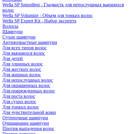
Wella SP Smoothen - Гладкость для непослушных вьющихся
волос
Wella SP Volumize - Объем для тонких волос
Wella SP Expert Kit - Набор эксперта
Волосы
Шампуни
Сухие шампуни
Антивозрастные шампуни
Для всех типов волос
Для вьющихся волос
Для детей
Для длинных волос
Для жестких волос
Для жирных волос
Для непослушных волос
Для окрашенных волос
Для поврежденных волос
Для роста волос
Для сухих волос
Для тонких волос
Для чувствительной кожи
Оттеночные шампуни
Очищающие шампуни
Против выпадения волос
Против перхоти