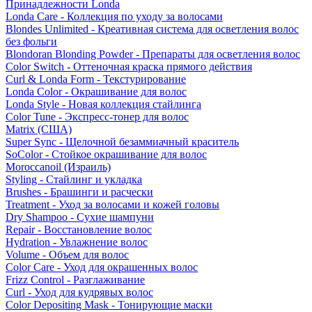
Принадлежности Londa
Londa Care - Коллекция по уходу за волосами
Blondes Unlimited - Креативная система для осветления волос
без фольги
Blondoran Blonding Powder - Препараты для осветления волос
Color Switch - Оттеночная краска прямого действия
Curl & Londa Form - Текстурирование
Londa Color - Окрашивание для волос
Londa Style - Новая коллекция стайлинга
Color Tune - Экспресс-тонер для волос
Matrix (США)
Super Sync - Щелочной безаммиачный краситель
SoColor - Стойкое окрашивание для волос
Moroccanoil (Израиль)
Styling - Стайлинг и укладка
Brushes - Брашинги и расчески
Treatment - Уход за волосами и кожей головы
Dry Shampoo - Сухие шампуни
Repair - Восстановление волос
Hydration - Увлажнение волос
Volume - Объем для волос
Color Care - Уход для окрашенных волос
Frizz Control - Разглаживание
Curl - Уход для кудрявых волос
Color Depositing Mask - Тонирующие маски