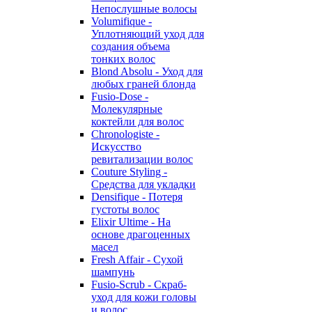
Непослушные волосы
Volumifique -
Уплотняющий уход для
создания объема
тонких волос
Blond Absolu - Уход для
любых граней блонда
Fusio-Dose -
Молекулярные
коктейли для волос
Chronologiste -
Искусство
ревитализации волос
Couture Styling -
Средства для укладки
Densifique - Потеря
густоты волос
Elixir Ultime - На
основе драгоценных
масел
Fresh Affair - Сухой
шампунь
Fusio-Scrub - Скраб-
уход для кожи головы
и волос