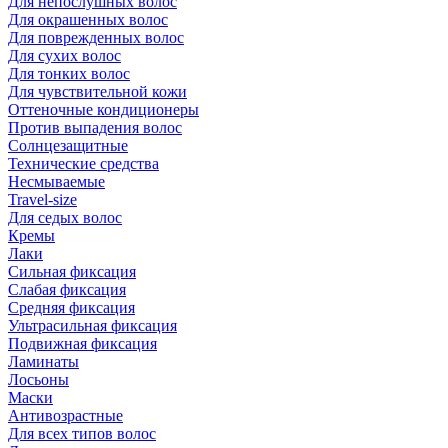
Для непослушных волос
Для окрашенных волос
Для поврежденных волос
Для сухих волос
Для тонких волос
Для чувствительной кожи
Оттеночные кондиционеры
Против выпадения волос
Солнцезащитные
Технические средства
Несмываемые
Travel-size
Для седых волос
Кремы
Лаки
Сильная фиксация
Слабая фиксация
Средняя фиксация
Ультрасильная фиксация
Подвижная фиксация
Ламинаты
Лосьоны
Маски
Антивозрастные
Для всех типов волос