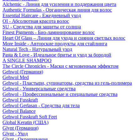
Alchemic - Линия для усиления и поддержания цвета
Authentic Formulas - Органическая линия для волос
Essential Haircare - Eжедневный уход
OI - Абсолютная красота волос
SU - Средства для защиты от солнца
Finest Pigments - Био-ламинирование волос
Heart Of Glass – Линия для ухода и сияния светлых волос
More Inside - Авторские продукты для стайлинга
Natural Tech - Натуральный уход
Pasta & Love - Идеальное бритье и уход за бородой
A SINGLE SHAMPOO
The Circle Chronicles - Маски с мгновенным эффектом
Gehwol (Германия)
Gehwol Med
Gehwol - Пластыри, супинаторы, средства из гель-полимера
Gehwol - Универсальные средства
Gehwol - Профессиональные и специальные средства
Gehwol Fusskraft
Gehwol Gerlasan - Средства для тела
Gehwol Balance
Gehwol Fusskraft Soft Feet
Global Keratin (США)
Glynt (Германия)
Glynt - Уход
Glynt - Окрашивание