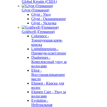
Global Keratin (США)
Glynt (Германия)
Glynt - Уход
Glynt - Окрашивание
Glynt - Укладка
Goldwell (Германия)
Colorance -
Тонирующая крем-
краска
Lightdimensions -
Премиум-осветление
Dualsenses -
Комплексный уход за
волосами
Elixir -
Восстанавливающее
масло
Elumen - Краска для
волос
Elumen Care - Уход за
волосами
Evolution -
Нейтральная