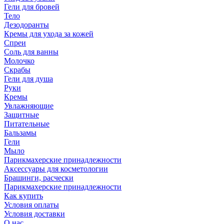
Гели для бровей
Тело
Дезодоранты
Кремы для ухода за кожей
Спреи
Соль для ванны
Молочко
Скрабы
Гели для душа
Руки
Кремы
Увлажняющие
Защитные
Питательные
Бальзамы
Гели
Мыло
Парикмахерские принадлежности
Аксессуары для косметологии
Брашинги, расчески
Парикмахерские принадлежности
Как купить
Условия оплаты
Условия доставки
О нас