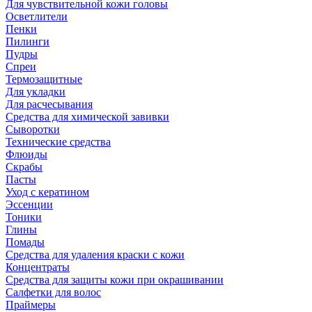
Для чувствительной кожи головы
Осветлители
Пенки
Пилинги
Пудры
Спреи
Термозащитные
Для укладки
Для расчесывания
Средства для химической завивки
Сыворотки
Технические средства
Флюиды
Скрабы
Пасты
Уход с кератином
Эссенции
Тоники
Глины
Помады
Средства для удаления краски с кожи
Концентраты
Средства для защиты кожи при окрашивании
Салфетки для волос
Праймеры