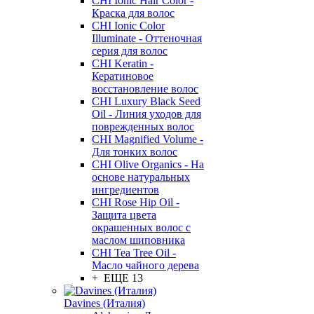
CHI Ionic Hair Color -
Краска для волос
CHI Ionic Color
Illuminate - Оттеночная
серия для волос
CHI Keratin -
Кератиновое
восстановление волос
CHI Luxury Black Seed
Oil - Линия уходов для
поврежденных волос
CHI Magnified Volume -
Для тонких волос
CHI Olive Organics - На
основе натуральных
ингредиентов
CHI Rose Hip Oil -
Защита цвета
окрашенных волос с
маслом шиповника
CHI Tea Tree Oil -
Масло чайного дерева
+ ЕЩЕ 13
Davines (Италия)