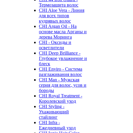
Термозащита волос
CHI Aloe Vera - Линия
для всех типов
кудрявых волос
CHI Argan Oil - На
основе масла Арганы и
дерева Моринга
CHI - Оксиды и
осветлители
CHI Deep Brilliance -
Глубокое увлажнение и
блеск
CHI Enviro - Система
разглаживания волос
CHI Man - Мужская
серия для волос, усов и
бороды
CHI Royal Treatment -
Королевский уход
CHI Styling -
Ухаживающий
стайлинг
CHI Infra -
Ежедневный уход