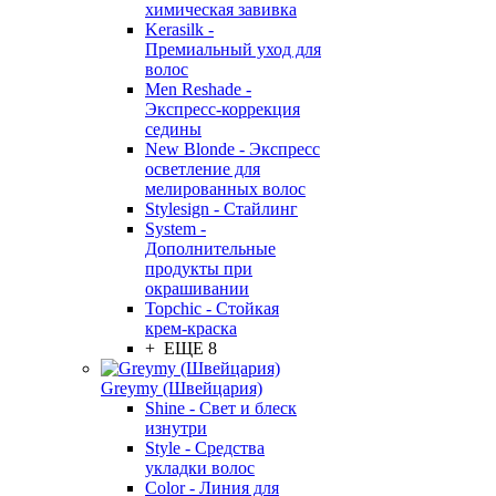
химическая завивка
Kerasilk -
Премиальный уход для
волос
Men Reshade -
Экспресс-коррекция
седины
New Blonde - Экспресс
осветление для
мелированных волос
Stylesign - Стайлинг
System -
Дополнительные
продукты при
окрашивании
Topchic - Стойкая
крем-краска
+ ЕЩЕ 8
Greymy (Швейцария)
Shine - Свет и блеск
изнутри
Style - Средства
укладки волос
Color - Линия для