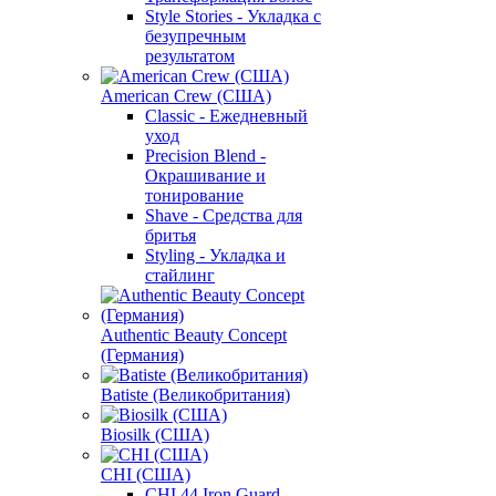
Style Stories - Укладка с
безупречным
результатом
American Crew (США)
Classic - Ежедневный
уход
Precision Blend -
Окрашивание и
тонирование
Shave - Средства для
бритья
Styling - Укладка и
стайлинг
Authentic Beauty Concept
(Германия)
Batiste (Великобритания)
Biosilk (США)
CHI (США)
CHI 44 Iron Guard -