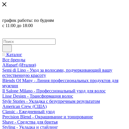
график работы:
по будням
с 11:00 до 18:00
Каталог
Все бренды
Alfaparf (Италия)
Semi di Lino - Уход за волосами, подчеркивающий вашу
естественную красоту
Blends Of Many - Линия профессиональных продуктов для
мужчин
Il Salone Milano - Профессиональный уход для волос
Lisse Design - Трансформация волос
Style Stories - Укладка с безупречным результатом
American Crew (США)
Classic - Ежедневный уход
Precision Blend - Окрашивание и тонирование
Shave - Средства для бритья
Styling - Укладка и стайлинг