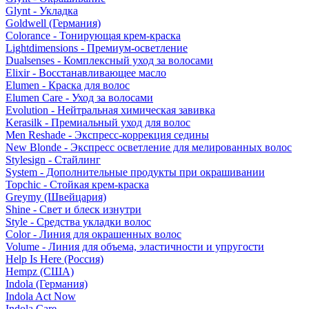
Glynt - Укладка
Goldwell (Германия)
Colorance - Тонирующая крем-краска
Lightdimensions - Премиум-осветление
Dualsenses - Комплексный уход за волосами
Elixir - Восстанавливающее масло
Elumen - Краска для волос
Elumen Care - Уход за волосами
Evolution - Нейтральная химическая завивка
Kerasilk - Премиальный уход для волос
Men Reshade - Экспресс-коррекция седины
New Blonde - Экспресс осветление для мелированных волос
Stylesign - Стайлинг
System - Дополнительные продукты при окрашивании
Topchic - Стойкая крем-краска
Greymy (Швейцария)
Shine - Свет и блеск изнутри
Style - Средства укладки волос
Color - Линия для окрашенных волос
Volume - Линия для объема, эластичности и упругости
Help Is Here (Россия)
Hempz (США)
Indola (Германия)
Indola Act Now
Indola Care