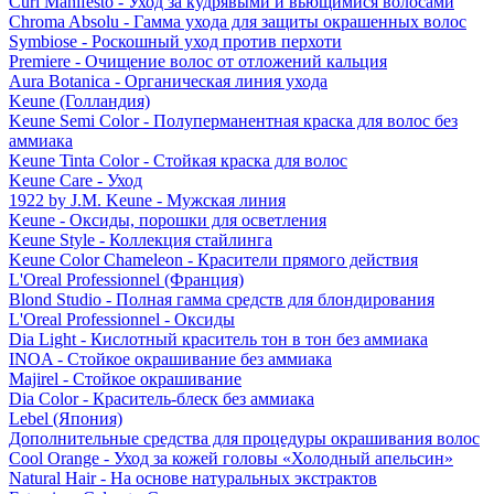
Curl Manifesto - Уход за кудрявыми и вьющимися волосами
Chroma Absolu - Гамма ухода для защиты окрашенных волос
Symbiose - Роскошный уход против перхоти
Premiere - Очищение волос от отложений кальция
Aura Botanica - Органическая линия ухода
Keune (Голландия)
Keune Semi Color - Полуперманентная краска для волос без
аммиака
Keune Tinta Color - Стойкая краска для волос
Keune Care - Уход
1922 by J.M. Keune - Мужская линия
Keune - Оксиды, порошки для осветления
Keune Style - Коллекция стайлинга
Keune Color Chameleon - Красители прямого действия
L'Oreal Professionnel (Франция)
Blond Studio - Полная гамма средств для блондирования
L'Oreal Professionnel - Оксиды
Dia Light - Кислотный краситель тон в тон без аммиака
INOA - Стойкое окрашивание без аммиака
Majirel - Стойкое окрашивание
Dia Color - Краситель-блеск без аммиака
Lebel (Япония)
Дополнительные средства для процедуры окрашивания волос
Cool Orange - Уход за кожей головы «Холодный апельсин»
Natural Hair - На основе натуральных экстрактов