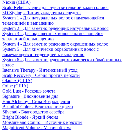
Nioxin (США)
Scalp Relief - Серия для чувствительной кожи головы
3D Styling - Линия укладочных средств
System 1 - Для натуральных волос с намечающейся
тенденцией к выпадению
System 2 - Для заметно редеющих натуральных волос
System 3 - Для окрашенных волос с намечающейся
тенденцией к выпадению
System 4 - Для заметно редеющих окрашенных волос
System 5 - Для химически обработанных волос с
намечающейся тенденцией к выпадению
System 6 - Для заметно редеющих химически обработанных
волос
Intensive Therapy - Интенсивный уход
Scalp Recovery - Серия против перхоти
Olaplex (США)
Oribe (США)
Gold Lust - Роскошь золота
Signature - Вдохновение дня
Hair Alchemy - Сила Возрождения
Beautiful Color - Великолепие цвета
Silverati - Благородство серебра
Bright Blonde - Яркий блонд
Moisture and Control - Источник красоты
Magnificent Volume - Магия объема