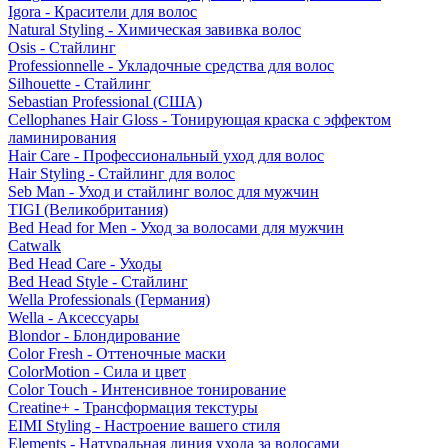
Igora - Красители для волос
Natural Styling - Химическая завивка волос
Osis - Стайлинг
Professionnelle - Укладочные средства для волос
Silhouette - Стайлинг
Sebastian Professional (США)
Cellophanes Hair Gloss - Тонирующая краска с эффектом
ламинирования
Hair Care - Профессиональный уход для волос
Hair Styling - Стайлинг для волос
Seb Man - Уход и стайлинг волос для мужчин
TIGI (Великобритания)
Bed Head for Men - Уход за волосами для мужчин
Catwalk
Bed Head Care - Уходы
Bed Head Style - Стайлинг
Wella Professionals (Германия)
Wella - Аксессуары
Blondor - Блондирование
Color Fresh - Оттеночные маски
ColorMotion - Сила и цвет
Color Touch - Интенсивное тонирование
Creatine+ - Трансформация текстуры
EIMI Styling - Настроение вашего стиля
Elements - Натуральная линия ухода за волосами