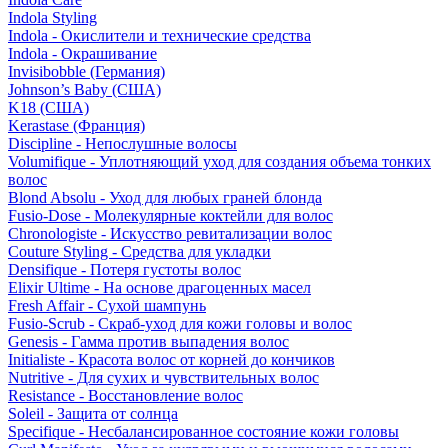
Indola Styling
Indola - Окислители и технические средства
Indola - Окрашивание
Invisibobble (Германия)
Johnson’s Baby (США)
K18 (США)
Kerastase (Франция)
Discipline - Непослушные волосы
Volumifique - Уплотняющий уход для создания объема тонких
волос
Blond Absolu - Уход для любых граней блонда
Fusio-Dose - Молекулярные коктейли для волос
Chronologiste - Искусство ревитализации волос
Couture Styling - Средства для укладки
Densifique - Потеря густоты волос
Elixir Ultime - На основе драгоценных масел
Fresh Affair - Сухой шампунь
Fusio-Scrub - Скраб-уход для кожи головы и волос
Genesis - Гамма против выпадения волос
Initialiste - Красота волос от корней до кончиков
Nutritive - Для сухих и чувствительных волос
Resistance - Восстановление волос
Soleil - Защита от солнца
Specifique - Несбалансированное состояние кожи головы