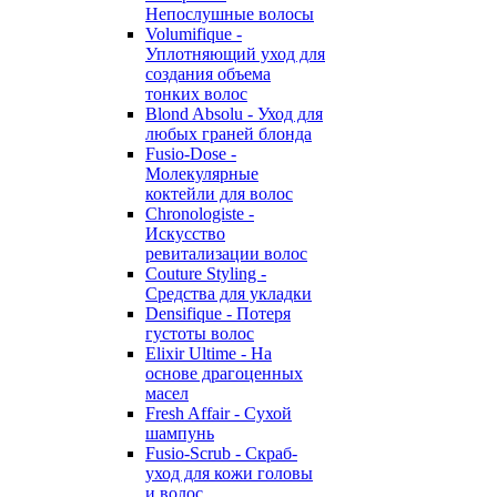
Непослушные волосы
Volumifique -
Уплотняющий уход для
создания объема
тонких волос
Blond Absolu - Уход для
любых граней блонда
Fusio-Dose -
Молекулярные
коктейли для волос
Chronologiste -
Искусство
ревитализации волос
Couture Styling -
Средства для укладки
Densifique - Потеря
густоты волос
Elixir Ultime - На
основе драгоценных
масел
Fresh Affair - Сухой
шампунь
Fusio-Scrub - Скраб-
уход для кожи головы
и волос