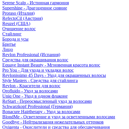
Serene Scalp - Истинная гармония
Supershine - Драгоценное сияние
Proraso (Италия)
RefectoCil (Австрия)
Reuzel (США)
Очищение волос
Стайлинг
Борода и усы
Бритье
Лицо
Revlon Professional (Испания)
Средства для окрашивания волос
Equave Instant Beauty - Мгновенная красота волос
Pro You - Для ухода и укладки волос
Revlonissimo 45 Days - Уход для окрашенных волосы
Style Masters - Средства для стайлинга
Revlon - Красители для волос
Orofluido - Уход за волосами
Uniq One - Уход в одном флаконе
ReStart - Переосмысленный уход за волосами
Schwarzkopf Professional (Германия)
Bonacure Hairtherapy - Уход за волосами
BlondMe - Осветление и уход за осветленными волосами
Goodbye - Нейтрализация нежелательных оттенков
Oxigenta - Окислители и средства для обесцвечивания