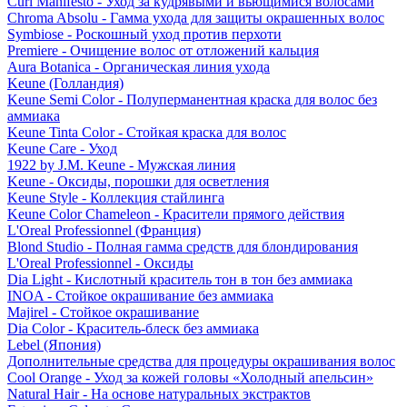
Curl Manifesto - Уход за кудрявыми и вьющимися волосами
Chroma Absolu - Гамма ухода для защиты окрашенных волос
Symbiose - Роскошный уход против перхоти
Premiere - Очищение волос от отложений кальция
Aura Botanica - Органическая линия ухода
Keune (Голландия)
Keune Semi Color - Полуперманентная краска для волос без
аммиака
Keune Tinta Color - Стойкая краска для волос
Keune Care - Уход
1922 by J.M. Keune - Мужская линия
Keune - Оксиды, порошки для осветления
Keune Style - Коллекция стайлинга
Keune Color Chameleon - Красители прямого действия
L'Oreal Professionnel (Франция)
Blond Studio - Полная гамма средств для блондирования
L'Oreal Professionnel - Оксиды
Dia Light - Кислотный краситель тон в тон без аммиака
INOA - Стойкое окрашивание без аммиака
Majirel - Стойкое окрашивание
Dia Color - Краситель-блеск без аммиака
Lebel (Япония)
Дополнительные средства для процедуры окрашивания волос
Cool Orange - Уход за кожей головы «Холодный апельсин»
Natural Hair - На основе натуральных экстрактов