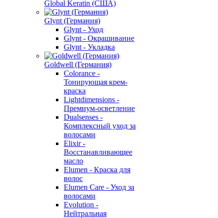
Global Keratin (США)
Glynt (Германия)
Glynt - Уход
Glynt - Окрашивание
Glynt - Укладка
Goldwell (Германия)
Colorance -
Тонирующая крем-
краска
Lightdimensions -
Премиум-осветление
Dualsenses -
Комплексный уход за
волосами
Elixir -
Восстанавливающее
масло
Elumen - Краска для
волос
Elumen Care - Уход за
волосами
Evolution -
Нейтральная