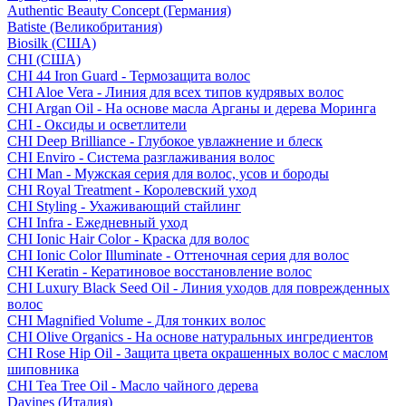
Authentic Beauty Concept (Германия)
Batiste (Великобритания)
Biosilk (США)
CHI (США)
CHI 44 Iron Guard - Термозащита волос
CHI Aloe Vera - Линия для всех типов кудрявых волос
CHI Argan Oil - На основе масла Арганы и дерева Моринга
CHI - Оксиды и осветлители
CHI Deep Brilliance - Глубокое увлажнение и блеск
CHI Enviro - Система разглаживания волос
CHI Man - Мужская серия для волос, усов и бороды
CHI Royal Treatment - Королевский уход
CHI Styling - Ухаживающий стайлинг
CHI Infra - Ежедневный уход
CHI Ionic Hair Color - Краска для волос
CHI Ionic Color Illuminate - Оттеночная серия для волос
CHI Keratin - Кератиновое восстановление волос
CHI Luxury Black Seed Oil - Линия уходов для поврежденных
волос
CHI Magnified Volume - Для тонких волос
CHI Olive Organics - На основе натуральных ингредиентов
CHI Rose Hip Oil - Защита цвета окрашенных волос с маслом
шиповника
CHI Tea Tree Oil - Масло чайного дерева
Davines (Италия)