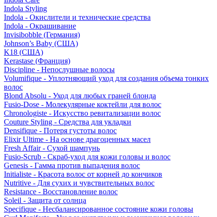
Indola Styling
Indola - Окислители и технические средства
Indola - Окрашивание
Invisibobble (Германия)
Johnson’s Baby (США)
K18 (США)
Kerastase (Франция)
Discipline - Непослушные волосы
Volumifique - Уплотняющий уход для создания объема тонких
волос
Blond Absolu - Уход для любых граней блонда
Fusio-Dose - Молекулярные коктейли для волос
Chronologiste - Искусство ревитализации волос
Couture Styling - Средства для укладки
Densifique - Потеря густоты волос
Elixir Ultime - На основе драгоценных масел
Fresh Affair - Сухой шампунь
Fusio-Scrub - Скраб-уход для кожи головы и волос
Genesis - Гамма против выпадения волос
Initialiste - Красота волос от корней до кончиков
Nutritive - Для сухих и чувствительных волос
Resistance - Восстановление волос
Soleil - Защита от солнца
Specifique - Несбалансированное состояние кожи головы