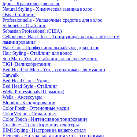
Igora - Красители для волос
Natural Styling - Химическая завивка волос
Osis - Стайлинг
Professionnelle - Укладочные средства для волос
Silhouette - Стайлинг
Sebastian Professional (США)
Cellophanes Hair Gloss - Тонирующая краска с эффектом
ламинирования
Hair Care - Профессиональный уход для волос
Hair Styling - Стайлинг для волос
Seb Man - Уход и стайлинг волос для мужчин
TIGI (Великобритания)
Bed Head for Men - Уход за волосами для мужчин
Catwalk
Bed Head Care - Уходы
Bed Head Style - Стайлинг
Wella Professionals (Германия)
Wella - Аксессуары
Blondor - Блондирование
Color Fresh - Оттеночные маски
ColorMotion - Сила и цвет
Color Touch - Интенсивное тонирование
Creatine+ - Трансформация текстуры
EIMI Styling - Настроение вашего стиля
Elements - Натуральная линия ухода за волосами