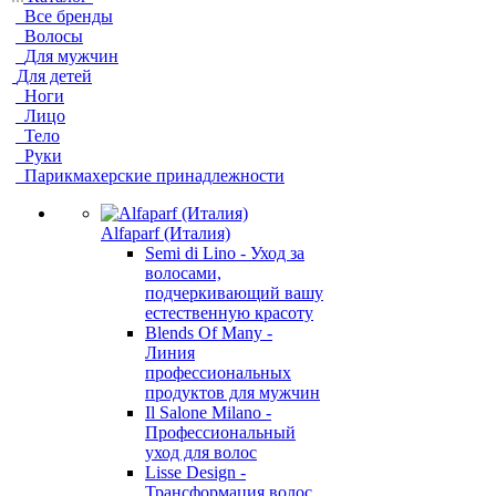
Все бренды
Волосы
Для мужчин
Для детей
Ноги
Лицо
Тело
Руки
Парикмахерские принадлежности
Alfaparf (Италия)
Semi di Lino - Уход за
волосами,
подчеркивающий вашу
естественную красоту
Blends Of Many -
Линия
профессиональных
продуктов для мужчин
Il Salone Milano -
Профессиональный
уход для волос
Lisse Design -
Трансформация волос