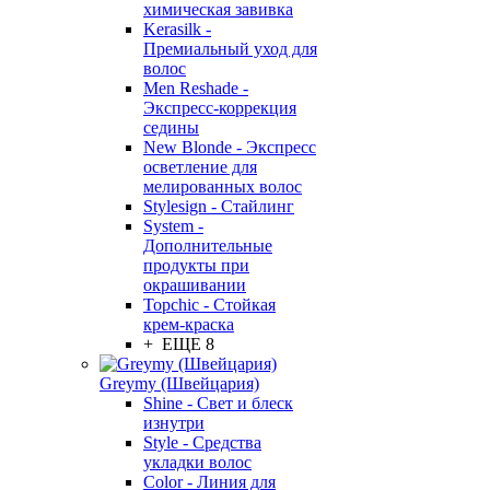
химическая завивка
Kerasilk -
Премиальный уход для
волос
Men Reshade -
Экспресс-коррекция
седины
New Blonde - Экспресс
осветление для
мелированных волос
Stylesign - Стайлинг
System -
Дополнительные
продукты при
окрашивании
Topchic - Стойкая
крем-краска
+ ЕЩЕ 8
Greymy (Швейцария)
Shine - Свет и блеск
изнутри
Style - Средства
укладки волос
Color - Линия для