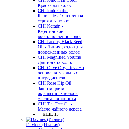
CHI Ionic Hair Color -
Краска для волос
CHI Ionic Color
Illuminate - Оттеночная
серия для волос
CHI Keratin -
Кератиновое
восстановление волос
CHI Luxury Black Seed
Oil - Линия уходов для
поврежденных волос
CHI Magnified Volume -
Для тонких волос
CHI Olive Organics - На
основе натуральных
ингредиентов
CHI Rose Hip Oil -
Защита цвета
окрашенных волос с
маслом шиповника
CHI Tea Tree Oil -
Масло чайного дерева
+ ЕЩЕ 13
Davines (Италия)