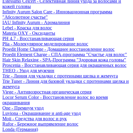
Estessimo Celcert - Селективная линия ухода за волосами и
кожей головы
Infinity Aurum Salon Care - Инновационная программа
"Абсолютное счастье"
IAU Infinity Aurum - Аромалиния
Lebel - Краска для волос
Materia OXY - Оксиданты
PH 4.7 - Восстанавливающая серия
Plia - Молекулярное моделирование волос
Proedit Home Charge - Домашнее восстановление волос
Proedit Element Charge - СПА-программа "Счастье для волос"
Hair Skin Relaxing - SPA-Программа "Здоровая кожа головы"
Proscenia - Восстанавливающая серия для окрашенных волос
THEO - Уход для мужчин
Trie - Линия для укладки с протеинами шелка и жемчуга
Trie Tuner - Линия для базовой укладки с протеинами шелка и
жемчуга
Viege - Антивозростная органическая серия
Locor Serum Color - Восстановление волос во время
окрашивания
One - Премиум уход
Luviona - Окрашивание и anti-age уход
Moii - Средства для волос и рук
Rufor - Бережное выпрямление волос
Londa (Германия)