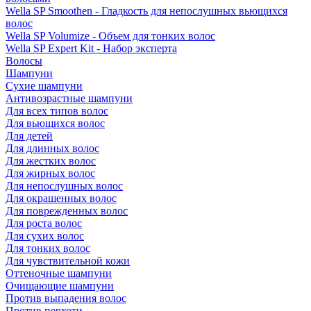
Wella SP Smoothen - Гладкость для непослушных вьющихся
волос
Wella SP Volumize - Объем для тонких волос
Wella SP Expert Kit - Набор эксперта
Волосы
Шампуни
Сухие шампуни
Антивозрастные шампуни
Для всех типов волос
Для вьющихся волос
Для детей
Для длинных волос
Для жестких волос
Для жирных волос
Для непослушных волос
Для окрашенных волос
Для поврежденных волос
Для роста волос
Для сухих волос
Для тонких волос
Для чувствительной кожи
Оттеночные шампуни
Очищающие шампуни
Против выпадения волос
Против перхоти