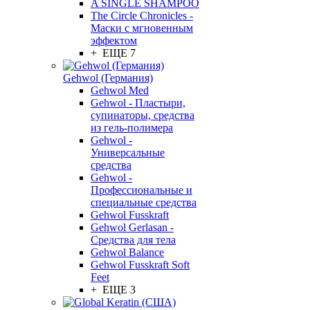
A SINGLE SHAMPOO
The Circle Chronicles -
Маски с мгновенным
эффектом
+ ЕЩЕ 7
Gehwol (Германия)
Gehwol Med
Gehwol - Пластыри,
супинаторы, средства
из гель-полимера
Gehwol -
Универсальные
средства
Gehwol -
Профессиональные и
специальные средства
Gehwol Fusskraft
Gehwol Gerlasan -
Средства для тела
Gehwol Balance
Gehwol Fusskraft Soft
Feet
+ ЕЩЕ 3