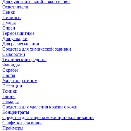
Для чувствительной кожи головы
Осветлители
Пенки
Пилинги
Пудры
Спреи
Термозащитные
Для укладки
Для расчесывания
Средства для химической завивки
Сыворотки
Технические средства
Флюиды
Скрабы
Пасты
Уход с кератином
Эссенции
Тоники
Глины
Помады
Средства для удаления краски с кожи
Концентраты
Средства для защиты кожи при окрашивании
Салфетки для волос
Праймеры