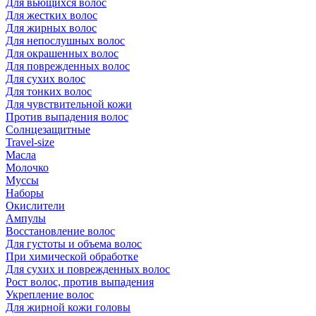
Для вьющихся волос
Для жестких волос
Для жирных волос
Для непослушных волос
Для окрашенных волос
Для поврежденных волос
Для сухих волос
Для тонких волос
Для чувствительной кожи
Против выпадения волос
Солнцезащитные
Travel-size
Масла
Молочко
Муссы
Наборы
Окислители
Ампулы
Восстановление волос
Для густоты и объема волос
При химической обработке
Для сухих и поврежденных волос
Рост волос, против выпадения
Укрепление волос
Для жирной кожи головы