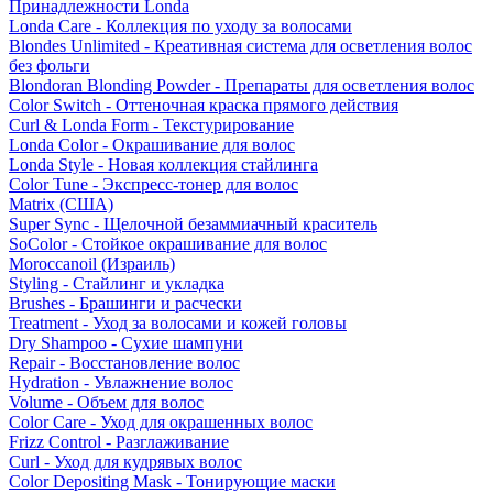
Принадлежности Londa
Londa Care - Коллекция по уходу за волосами
Blondes Unlimited - Креативная система для осветления волос
без фольги
Blondoran Blonding Powder - Препараты для осветления волос
Color Switch - Оттеночная краска прямого действия
Curl & Londa Form - Текстурирование
Londa Color - Окрашивание для волос
Londa Style - Новая коллекция стайлинга
Color Tune - Экспресс-тонер для волос
Matrix (США)
Super Sync - Щелочной безаммиачный краситель
SoColor - Стойкое окрашивание для волос
Moroccanoil (Израиль)
Styling - Стайлинг и укладка
Brushes - Брашинги и расчески
Treatment - Уход за волосами и кожей головы
Dry Shampoo - Сухие шампуни
Repair - Восстановление волос
Hydration - Увлажнение волос
Volume - Объем для волос
Color Care - Уход для окрашенных волос
Frizz Control - Разглаживание
Curl - Уход для кудрявых волос
Color Depositing Mask - Тонирующие маски