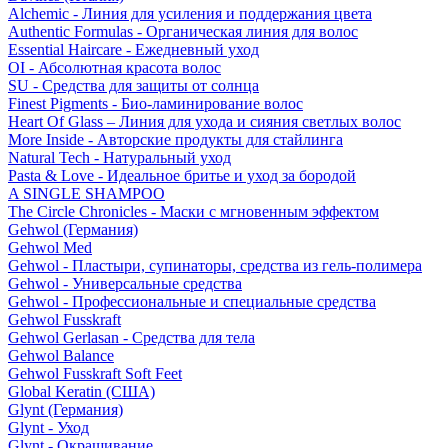
Alchemic - Линия для усиления и поддержания цвета
Authentic Formulas - Органическая линия для волос
Essential Haircare - Eжедневный уход
OI - Абсолютная красота волос
SU - Средства для защиты от солнца
Finest Pigments - Био-ламинирование волос
Heart Of Glass – Линия для ухода и сияния светлых волос
More Inside - Авторские продукты для стайлинга
Natural Tech - Натуральный уход
Pasta & Love - Идеальное бритье и уход за бородой
A SINGLE SHAMPOO
The Circle Chronicles - Маски с мгновенным эффектом
Gehwol (Германия)
Gehwol Med
Gehwol - Пластыри, супинаторы, средства из гель-полимера
Gehwol - Универсальные средства
Gehwol - Профессиональные и специальные средства
Gehwol Fusskraft
Gehwol Gerlasan - Средства для тела
Gehwol Balance
Gehwol Fusskraft Soft Feet
Global Keratin (США)
Glynt (Германия)
Glynt - Уход
Glynt - Окрашивание