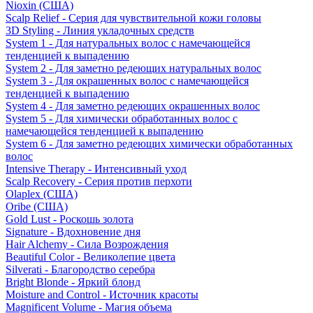
Nioxin (США)
Scalp Relief - Серия для чувствительной кожи головы
3D Styling - Линия укладочных средств
System 1 - Для натуральных волос с намечающейся
тенденцией к выпадению
System 2 - Для заметно редеющих натуральных волос
System 3 - Для окрашенных волос с намечающейся
тенденцией к выпадению
System 4 - Для заметно редеющих окрашенных волос
System 5 - Для химически обработанных волос с
намечающейся тенденцией к выпадению
System 6 - Для заметно редеющих химически обработанных
волос
Intensive Therapy - Интенсивный уход
Scalp Recovery - Серия против перхоти
Olaplex (США)
Oribe (США)
Gold Lust - Роскошь золота
Signature - Вдохновение дня
Hair Alchemy - Сила Возрождения
Beautiful Color - Великолепие цвета
Silverati - Благородство серебра
Bright Blonde - Яркий блонд
Moisture and Control - Источник красоты
Magnificent Volume - Магия объема