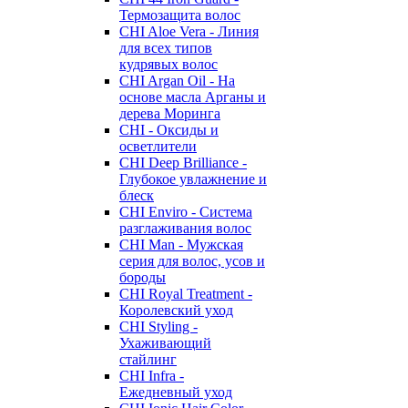
Термозащита волос
CHI Aloe Vera - Линия
для всех типов
кудрявых волос
CHI Argan Oil - На
основе масла Арганы и
дерева Моринга
CHI - Оксиды и
осветлители
CHI Deep Brilliance -
Глубокое увлажнение и
блеск
CHI Enviro - Система
разглаживания волос
CHI Man - Мужская
серия для волос, усов и
бороды
CHI Royal Treatment -
Королевский уход
CHI Styling -
Ухаживающий
стайлинг
CHI Infra -
Ежедневный уход