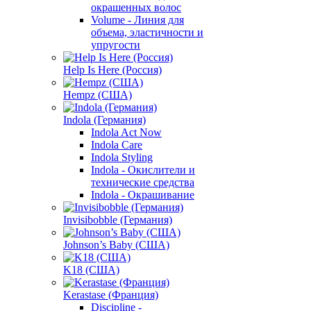
окрашенных волос
Volume - Линия для
объема, эластичности и
упругости
Help Is Here (Россия)
Hempz (США)
Indola (Германия)
Indola Act Now
Indola Care
Indola Styling
Indola - Окислители и
технические средства
Indola - Окрашивание
Invisibobble (Германия)
Johnson’s Baby (США)
K18 (США)
Kerastase (Франция)
Discipline -