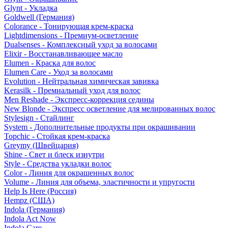
Glynt - Укладка
Goldwell (Германия)
Colorance - Тонирующая крем-краска
Lightdimensions - Премиум-осветление
Dualsenses - Комплексный уход за волосами
Elixir - Восстанавливающее масло
Elumen - Краска для волос
Elumen Care - Уход за волосами
Evolution - Нейтральная химическая завивка
Kerasilk - Премиальный уход для волос
Men Reshade - Экспресс-коррекция седины
New Blonde - Экспресс осветление для мелированных волос
Stylesign - Стайлинг
System - Дополнительные продукты при окрашивании
Topchic - Стойкая крем-краска
Greymy (Швейцария)
Shine - Свет и блеск изнутри
Style - Средства укладки волос
Color - Линия для окрашенных волос
Volume - Линия для объема, эластичности и упругости
Help Is Here (Россия)
Hempz (США)
Indola (Германия)
Indola Act Now
Indola Care