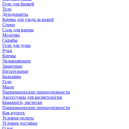
Гели для бровей
Тело
Дезодоранты
Кремы для ухода за кожей
Спреи
Соль для ванны
Молочко
Скрабы
Гели для душа
Руки
Кремы
Увлажняющие
Защитные
Питательные
Бальзамы
Гели
Мыло
Парикмахерские принадлежности
Аксессуары для косметологии
Брашинги, расчески
Парикмахерские принадлежности
Как купить
Условия оплаты
Условия доставки
О нас