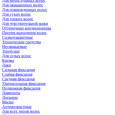
Для непослушных волос
Для окрашенных волос
Для поврежденных волос
Для сухих волос
Для тонких волос
Для чувствительной кожи
Оттеночные кондиционеры
Против выпадения волос
Солнцезащитные
Технические средства
Несмываемые
Travel-size
Для седых волос
Кремы
Лаки
Сильная фиксация
Слабая фиксация
Средняя фиксация
Ультрасильная фиксация
Подвижная фиксация
Ламинаты
Лосьоны
Маски
Антивозрастные
Для всех типов волос