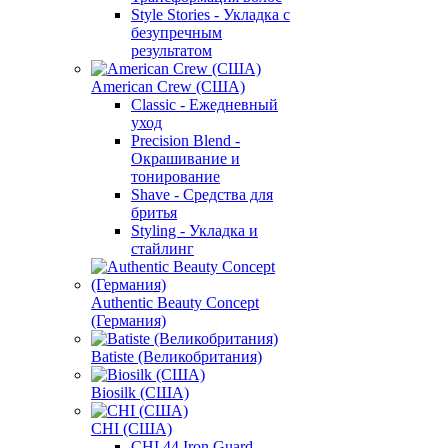
Style Stories - Укладка с
безупречным
результатом
American Crew (США)
Classic - Ежедневный
уход
Precision Blend -
Окрашивание и
тонирование
Shave - Средства для
бритья
Styling - Укладка и
стайлинг
Authentic Beauty Concept
(Германия)
Batiste (Великобритания)
Biosilk (США)
CHI (США)
CHI 44 Iron Guard -