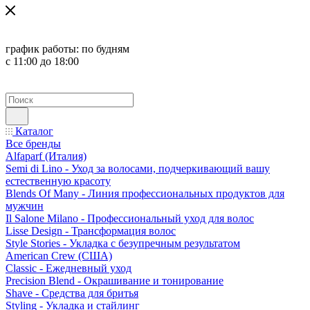
график работы:
по будням
с 11:00 до 18:00
Каталог
Все бренды
Alfaparf (Италия)
Semi di Lino - Уход за волосами, подчеркивающий вашу
естественную красоту
Blends Of Many - Линия профессиональных продуктов для
мужчин
Il Salone Milano - Профессиональный уход для волос
Lisse Design - Трансформация волос
Style Stories - Укладка с безупречным результатом
American Crew (США)
Classic - Ежедневный уход
Precision Blend - Окрашивание и тонирование
Shave - Средства для бритья
Styling - Укладка и стайлинг