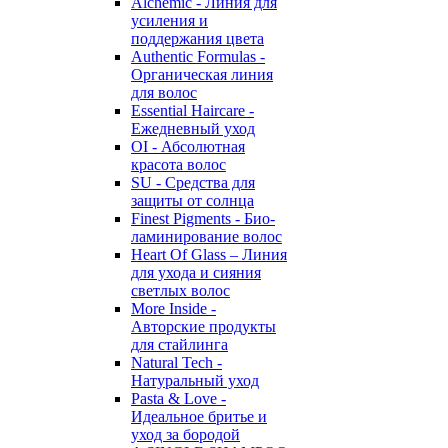
Alchemic - Линия для
усиления и
поддержания цвета
Authentic Formulas -
Органическая линия
для волос
Essential Haircare -
Eжедневный уход
OI - Абсолютная
красота волос
SU - Средства для
защиты от солнца
Finest Pigments - Био-
ламинирование волос
Heart Of Glass – Линия
для ухода и сияния
светлых волос
More Inside -
Авторские продукты
для стайлинга
Natural Tech -
Натуральный уход
Pasta & Love -
Идеальное бритье и
уход за бородой