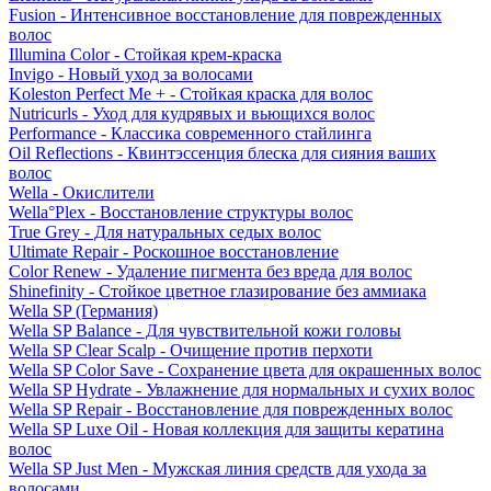
Fusion - Интенсивное восстановление для поврежденных
волос
Illumina Color - Стойкая крем-краска
Invigo - Новый уход за волосами
Koleston Perfect Me + - Стойкая краска для волос
Nutricurls - Уход для кудрявых и вьющихся волос
Performance - Классика современного стайлинга
Oil Reflections - Квинтэссенция блеска для сияния ваших
волос
Wella - Окислители
Wella°Plex - Восстановление структуры волос
True Grey - Для натуральных седых волос
Ultimate Repair - Роскошное восстановление
Color Renew - Удаление пигмента без вреда для волос
Shinefinity - Стойкое цветное глазирование без аммиака
Wella SP (Германия)
Wella SP Balance - Для чувствительной кожи головы
Wella SP Clear Scalp - Очищение против перхоти
Wella SP Color Save - Сохранение цвета для окрашенных волос
Wella SP Hydrate - Увлажнение для нормальных и сухих волос
Wella SP Repair - Восстановление для поврежденных волос
Wella SP Luxe Oil - Новая коллекция для защиты кератина
волос
Wella SP Just Men - Мужская линия средств для ухода за
волосами