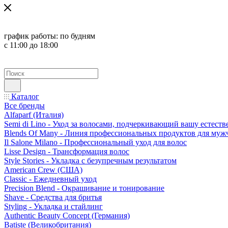
график работы:
по будням
с 11:00 до 18:00
Каталог
Все бренды
Alfaparf (Италия)
Semi di Lino - Уход за волосами, подчеркивающий вашу естест
Blends Of Many - Линия профессиональных продуктов для муж
Il Salone Milano - Профессиональный уход для волос
Lisse Design - Трансформация волос
Style Stories - Укладка с безупречным результатом
American Crew (США)
Classic - Ежедневный уход
Precision Blend - Окрашивание и тонирование
Shave - Средства для бритья
Styling - Укладка и стайлинг
Authentic Beauty Concept (Германия)
Batiste (Великобритания)