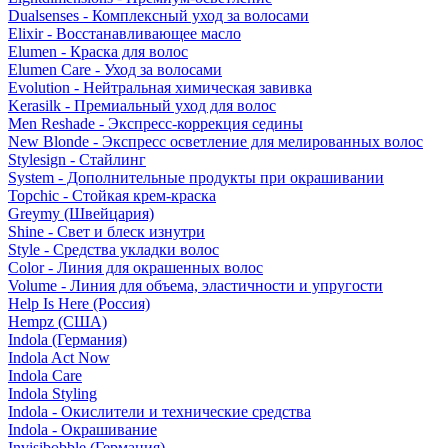
Dualsenses - Комплексный уход за волосами
Elixir - Восстанавливающее масло
Elumen - Краска для волос
Elumen Care - Уход за волосами
Evolution - Нейтральная химическая завивка
Kerasilk - Премиальный уход для волос
Men Reshade - Экспресс-коррекция седины
New Blonde - Экспресс осветление для мелированных волос
Stylesign - Стайлинг
System - Дополнительные продукты при окрашивании
Topchic - Стойкая крем-краска
Greymy (Швейцария)
Shine - Свет и блеск изнутри
Style - Средства укладки волос
Color - Линия для окрашенных волос
Volume - Линия для объема, эластичности и упругости
Help Is Here (Россия)
Hempz (США)
Indola (Германия)
Indola Act Now
Indola Care
Indola Styling
Indola - Окислители и технические средства
Indola - Окрашивание
Invisibobble (Германия)