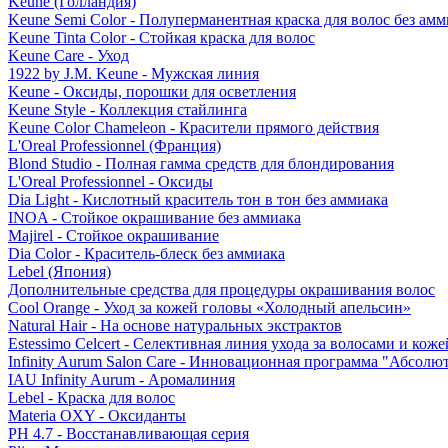
Keune (Голландия)
Keune Semi Color - Полуперманентная краска для волос без амм
Keune Tinta Color - Стойкая краска для волос
Keune Care - Уход
1922 by J.M. Keune - Мужская линия
Keune - Оксиды, порошки для осветления
Keune Style - Коллекция стайлинга
Keune Color Chameleon - Красители прямого действия
L'Oreal Professionnel (Франция)
Blond Studio - Полная гамма средств для блондирования
L'Oreal Professionnel - Оксиды
Dia Light - Кислотный краситель тон в тон без аммиака
INOA - Стойкое окрашивание без аммиака
Majirel - Стойкое окрашивание
Dia Color - Краситель-блеск без аммиака
Lebel (Япония)
Дополнительные средства для процедуры окрашивания волос
Cool Orange - Уход за кожей головы «Холодный апельсин»
Natural Hair - На основе натуральных экстрактов
Estessimo Celcert - Селективная линия ухода за волосами и кож
Infinity Aurum Salon Care - Инновационная программа "Абсолют
IAU Infinity Aurum - Аромалиния
Lebel - Краска для волос
Materia OXY - Оксиданты
PH 4.7 - Восстанавливающая серия