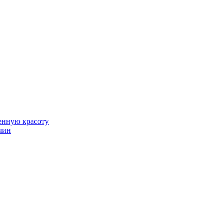
венную красоту
чин