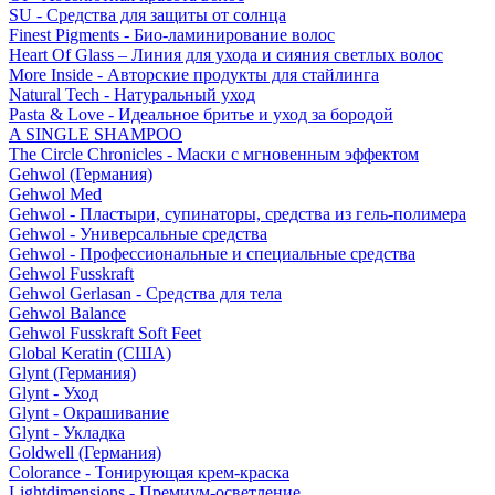
SU - Средства для защиты от солнца
Finest Pigments - Био-ламинирование волос
Heart Of Glass – Линия для ухода и сияния светлых волос
More Inside - Авторские продукты для стайлинга
Natural Tech - Натуральный уход
Pasta & Love - Идеальное бритье и уход за бородой
A SINGLE SHAMPOO
The Circle Chronicles - Маски с мгновенным эффектом
Gehwol (Германия)
Gehwol Med
Gehwol - Пластыри, супинаторы, средства из гель-полимера
Gehwol - Универсальные средства
Gehwol - Профессиональные и специальные средства
Gehwol Fusskraft
Gehwol Gerlasan - Средства для тела
Gehwol Balance
Gehwol Fusskraft Soft Feet
Global Keratin (США)
Glynt (Германия)
Glynt - Уход
Glynt - Окрашивание
Glynt - Укладка
Goldwell (Германия)
Colorance - Тонирующая крем-краска
Lightdimensions - Премиум-осветление