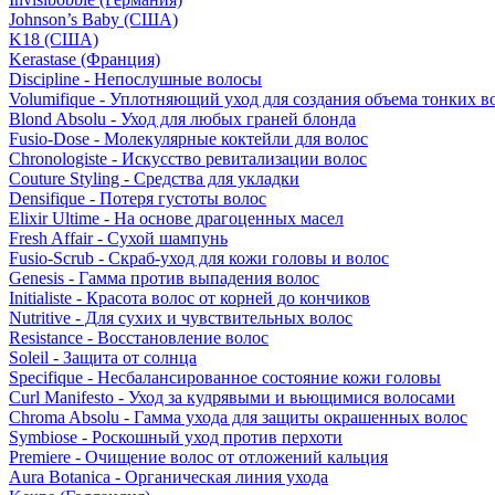
Johnson’s Baby (США)
K18 (США)
Kerastase (Франция)
Discipline - Непослушные волосы
Volumifique - Уплотняющий уход для создания объема тонких в
Blond Absolu - Уход для любых граней блонда
Fusio-Dose - Молекулярные коктейли для волос
Chronologiste - Искусство ревитализации волос
Couture Styling - Средства для укладки
Densifique - Потеря густоты волос
Elixir Ultime - На основе драгоценных масел
Fresh Affair - Сухой шампунь
Fusio-Scrub - Скраб-уход для кожи головы и волос
Genesis - Гамма против выпадения волос
Initialiste - Красота волос от корней до кончиков
Nutritive - Для сухих и чувствительных волос
Resistance - Восстановление волос
Soleil - Защита от солнца
Specifique - Несбалансированное состояние кожи головы
Curl Manifesto - Уход за кудрявыми и вьющимися волосами
Chroma Absolu - Гамма ухода для защиты окрашенных волос
Symbiose - Роскошный уход против перхоти
Premiere - Очищение волос от отложений кальция
Aura Botanica - Органическая линия ухода