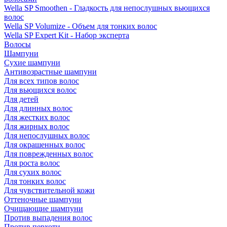
Wella SP Smoothen - Гладкость для непослушных вьющихся
волос
Wella SP Volumize - Объем для тонких волос
Wella SP Expert Kit - Набор эксперта
Волосы
Шампуни
Сухие шампуни
Антивозрастные шампуни
Для всех типов волос
Для вьющихся волос
Для детей
Для длинных волос
Для жестких волос
Для жирных волос
Для непослушных волос
Для окрашенных волос
Для поврежденных волос
Для роста волос
Для сухих волос
Для тонких волос
Для чувствительной кожи
Оттеночные шампуни
Очищающие шампуни
Против выпадения волос
Против перхоти