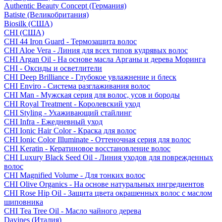
Authentic Beauty Concept (Германия)
Batiste (Великобритания)
Biosilk (США)
CHI (США)
CHI 44 Iron Guard - Термозащита волос
CHI Aloe Vera - Линия для всех типов кудрявых волос
CHI Argan Oil - На основе масла Арганы и дерева Моринга
CHI - Оксиды и осветлители
CHI Deep Brilliance - Глубокое увлажнение и блеск
CHI Enviro - Система разглаживания волос
CHI Man - Мужская серия для волос, усов и бороды
CHI Royal Treatment - Королевский уход
CHI Styling - Ухаживающий стайлинг
CHI Infra - Ежедневный уход
CHI Ionic Hair Color - Краска для волос
CHI Ionic Color Illuminate - Оттеночная серия для волос
CHI Keratin - Кератиновое восстановление волос
CHI Luxury Black Seed Oil - Линия уходов для поврежденных
волос
CHI Magnified Volume - Для тонких волос
CHI Olive Organics - На основе натуральных ингредиентов
CHI Rose Hip Oil - Защита цвета окрашенных волос с маслом
шиповника
CHI Tea Tree Oil - Масло чайного дерева
Davines (Италия)