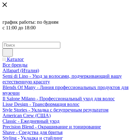
график работы:
по будням
с 11:00 до 18:00
Каталог
Все бренды
Alfaparf (Италия)
Semi di Lino - Уход за волосами, подчеркивающий вашу
естественную красоту
Blends Of Many - Линия профессиональных продуктов для
мужчин
Il Salone Milano - Профессиональный уход для волос
Lisse Design - Трансформация волос
Style Stories - Укладка с безупречным результатом
American Crew (США)
Classic - Ежедневный уход
Precision Blend - Окрашивание и тонирование
Shave - Средства для бритья
Styling - Укладка и стайлинг