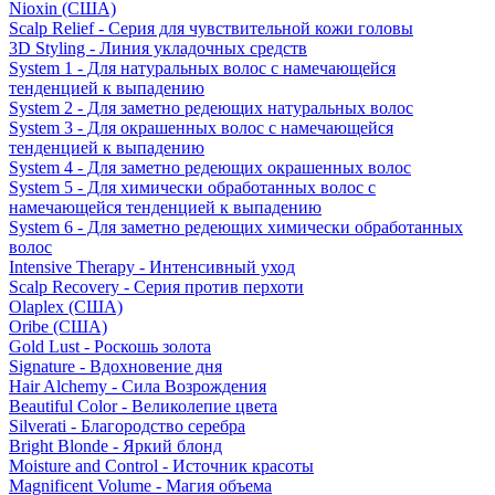
Nioxin (США)
Scalp Relief - Серия для чувствительной кожи головы
3D Styling - Линия укладочных средств
System 1 - Для натуральных волос с намечающейся
тенденцией к выпадению
System 2 - Для заметно редеющих натуральных волос
System 3 - Для окрашенных волос с намечающейся
тенденцией к выпадению
System 4 - Для заметно редеющих окрашенных волос
System 5 - Для химически обработанных волос с
намечающейся тенденцией к выпадению
System 6 - Для заметно редеющих химически обработанных
волос
Intensive Therapy - Интенсивный уход
Scalp Recovery - Серия против перхоти
Olaplex (США)
Oribe (США)
Gold Lust - Роскошь золота
Signature - Вдохновение дня
Hair Alchemy - Сила Возрождения
Beautiful Color - Великолепие цвета
Silverati - Благородство серебра
Bright Blonde - Яркий блонд
Moisture and Control - Источник красоты
Magnificent Volume - Магия объема