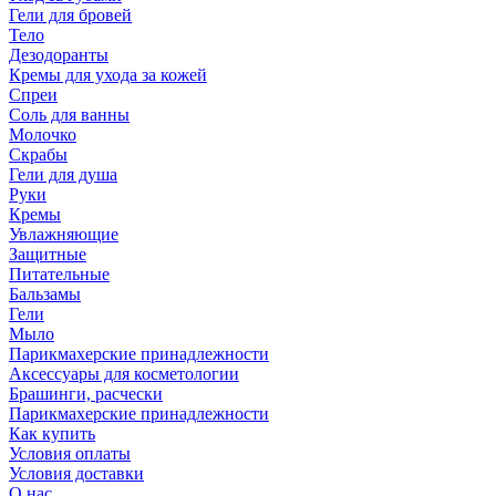
Гели для бровей
Тело
Дезодоранты
Кремы для ухода за кожей
Спреи
Соль для ванны
Молочко
Скрабы
Гели для душа
Руки
Кремы
Увлажняющие
Защитные
Питательные
Бальзамы
Гели
Мыло
Парикмахерские принадлежности
Аксессуары для косметологии
Брашинги, расчески
Парикмахерские принадлежности
Как купить
Условия оплаты
Условия доставки
О нас