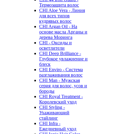
Термозащита волос
CHI Aloe Vera - Линия
для всех типов
кудрявых волос
CHI Argan Oil - На
основе масла Арганы и
дерева Моринга
CHI - Оксиды и
осветлители
CHI Deep Brilliance -
Глубокое увлажнение и
блеск
CHI Enviro - Система
разглаживания волос
CHI Man - Мужская
серия для волос, усов и
бороды
CHI Royal Treatment -
Королевский уход
CHI Styling -
Ухаживающий
стайлинг
CHI Infra -
Ежедневный уход