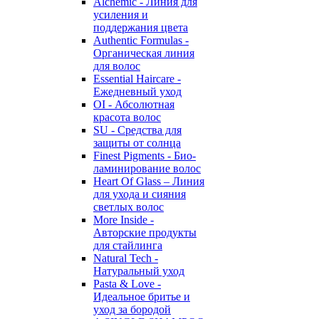
Alchemic - Линия для
усиления и
поддержания цвета
Authentic Formulas -
Органическая линия
для волос
Essential Haircare -
Eжедневный уход
OI - Абсолютная
красота волос
SU - Средства для
защиты от солнца
Finest Pigments - Био-
ламинирование волос
Heart Of Glass – Линия
для ухода и сияния
светлых волос
More Inside -
Авторские продукты
для стайлинга
Natural Tech -
Натуральный уход
Pasta & Love -
Идеальное бритье и
уход за бородой