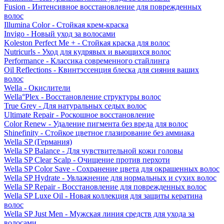
Fusion - Интенсивное восстановление для поврежденных
волос
Illumina Color - Стойкая крем-краска
Invigo - Новый уход за волосами
Koleston Perfect Me + - Стойкая краска для волос
Nutricurls - Уход для кудрявых и вьющихся волос
Performance - Классика современного стайлинга
Oil Reflections - Квинтэссенция блеска для сияния ваших
волос
Wella - Окислители
Wella°Plex - Восстановление структуры волос
True Grey - Для натуральных седых волос
Ultimate Repair - Роскошное восстановление
Color Renew - Удаление пигмента без вреда для волос
Shinefinity - Стойкое цветное глазирование без аммиака
Wella SP (Германия)
Wella SP Balance - Для чувствительной кожи головы
Wella SP Clear Scalp - Очищение против перхоти
Wella SP Color Save - Сохранение цвета для окрашенных волос
Wella SP Hydrate - Увлажнение для нормальных и сухих волос
Wella SP Repair - Восстановление для поврежденных волос
Wella SP Luxe Oil - Новая коллекция для защиты кератина
волос
Wella SP Just Men - Мужская линия средств для ухода за
волосами