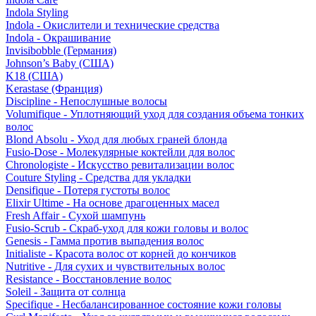
Indola Styling
Indola - Окислители и технические средства
Indola - Окрашивание
Invisibobble (Германия)
Johnson’s Baby (США)
K18 (США)
Kerastase (Франция)
Discipline - Непослушные волосы
Volumifique - Уплотняющий уход для создания объема тонких
волос
Blond Absolu - Уход для любых граней блонда
Fusio-Dose - Молекулярные коктейли для волос
Chronologiste - Искусство ревитализации волос
Couture Styling - Средства для укладки
Densifique - Потеря густоты волос
Elixir Ultime - На основе драгоценных масел
Fresh Affair - Сухой шампунь
Fusio-Scrub - Скраб-уход для кожи головы и волос
Genesis - Гамма против выпадения волос
Initialiste - Красота волос от корней до кончиков
Nutritive - Для сухих и чувствительных волос
Resistance - Восстановление волос
Soleil - Защита от солнца
Specifique - Несбалансированное состояние кожи головы