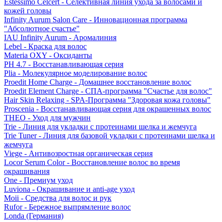
Estessimo Celcert - Селективная линия ухода за волосами и
кожей головы
Infinity Aurum Salon Care - Инновационная программа
"Абсолютное счастье"
IAU Infinity Aurum - Аромалиния
Lebel - Краска для волос
Materia OXY - Оксиданты
PH 4.7 - Восстанавливающая серия
Plia - Молекулярное моделирование волос
Proedit Home Charge - Домашнее восстановление волос
Proedit Element Charge - СПА-программа "Счастье для волос"
Hair Skin Relaxing - SPA-Программа "Здоровая кожа головы"
Proscenia - Восстанавливающая серия для окрашенных волос
THEO - Уход для мужчин
Trie - Линия для укладки с протеинами шелка и жемчуга
Trie Tuner - Линия для базовой укладки с протеинами шелка и
жемчуга
Viege - Антивозростная органическая серия
Locor Serum Color - Восстановление волос во время
окрашивания
One - Премиум уход
Luviona - Окрашивание и anti-age уход
Moii - Средства для волос и рук
Rufor - Бережное выпрямление волос
Londa (Германия)