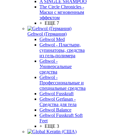
A SINGLE SHAMPOO
The Circle Chronicles -
Маски с мгновенным
эффектом
+ ЕЩЕ 7
Gehwol (Германия)
Gehwol Med
Gehwol - Пластыри,
супинаторы, средства
из гель-полимера
Gehwol -
Универсальные
средства
Gehwol -
Профессиональные и
специальные средства
Gehwol Fusskraft
Gehwol Gerlasan -
Средства для тела
Gehwol Balance
Gehwol Fusskraft Soft
Feet
+ ЕЩЕ 3