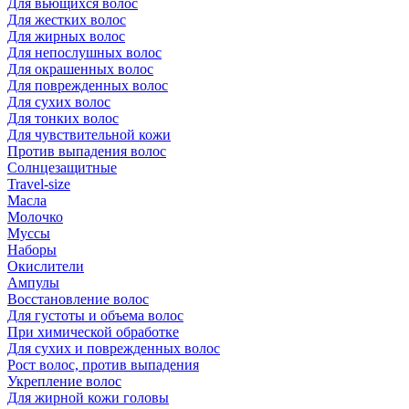
Для вьющихся волос
Для жестких волос
Для жирных волос
Для непослушных волос
Для окрашенных волос
Для поврежденных волос
Для сухих волос
Для тонких волос
Для чувствительной кожи
Против выпадения волос
Солнцезащитные
Travel-size
Масла
Молочко
Муссы
Наборы
Окислители
Ампулы
Восстановление волос
Для густоты и объема волос
При химической обработке
Для сухих и поврежденных волос
Рост волос, против выпадения
Укрепление волос
Для жирной кожи головы