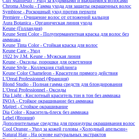
Curl Manifesto - Уход за кудрявыми и вьющимися волосами
Chroma Absolu - Гамма ухода для защиты окрашенных волос
Symbiose - Роскошный уход против перхоти
Premiere - Очищение волос от отложений кальция
Aura Botanica - Органическая линия ухода
Keune (Голландия)
Keune Semi Color - Полуперманентная краска для волос без
аммиака
Keune Tinta Color - Стойкая краска для волос
Keune Care - Уход
1922 by J.M. Keune - Мужская линия
Keune - Оксиды, порошки для осветления
Keune Style - Коллекция стайлинга
Keune Color Chameleon - Красители прямого действия
L'Oreal Professionnel (Франция)
Blond Studio - Полная гамма средств для блондирования
L'Oreal Professionnel - Оксиды
Dia Light - Кислотный краситель тон в тон без аммиака
INOA - Стойкое окрашивание без аммиака
Majirel - Стойкое окрашивание
Dia Color - Краситель-блеск без аммиака
Lebel (Япония)
Дополнительные средства для процедуры окрашивания волос
Cool Orange - Уход за кожей головы «Холодный апельсин»
Natural Hair - На основе натуральных экстрактов