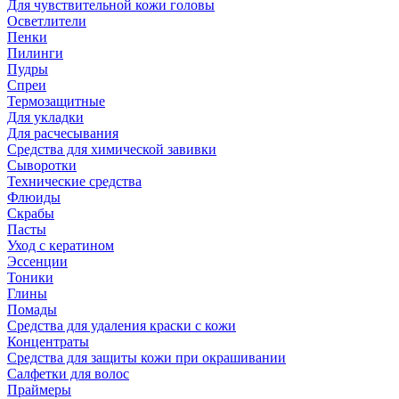
Для чувствительной кожи головы
Осветлители
Пенки
Пилинги
Пудры
Спреи
Термозащитные
Для укладки
Для расчесывания
Средства для химической завивки
Сыворотки
Технические средства
Флюиды
Скрабы
Пасты
Уход с кератином
Эссенции
Тоники
Глины
Помады
Средства для удаления краски с кожи
Концентраты
Средства для защиты кожи при окрашивании
Салфетки для волос
Праймеры