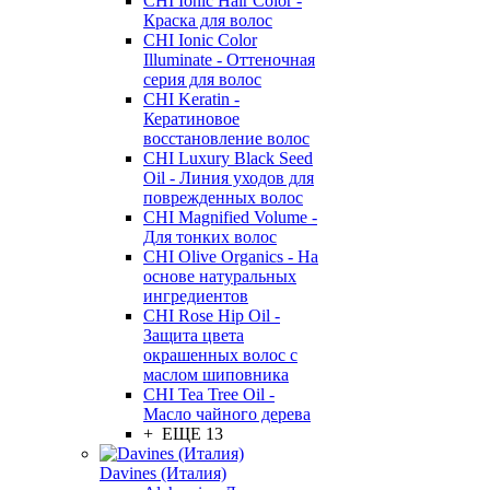
CHI Ionic Hair Color -
Краска для волос
CHI Ionic Color
Illuminate - Оттеночная
серия для волос
CHI Keratin -
Кератиновое
восстановление волос
CHI Luxury Black Seed
Oil - Линия уходов для
поврежденных волос
CHI Magnified Volume -
Для тонких волос
CHI Olive Organics - На
основе натуральных
ингредиентов
CHI Rose Hip Oil -
Защита цвета
окрашенных волос с
маслом шиповника
CHI Tea Tree Oil -
Масло чайного дерева
+ ЕЩЕ 13
Davines (Италия)