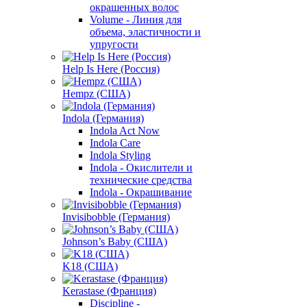
окрашенных волос
Volume - Линия для
объема, эластичности и
упругости
Help Is Here (Россия)
Hempz (США)
Indola (Германия)
Indola Act Now
Indola Care
Indola Styling
Indola - Окислители и
технические средства
Indola - Окрашивание
Invisibobble (Германия)
Johnson’s Baby (США)
K18 (США)
Kerastase (Франция)
Discipline -