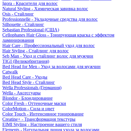
Igora - Красители для волос
Natural Styling - Химическая завивка волос
Osis - Стайлинг
Professionnelle - Укладочные средства для волос
Silhouette - Стайлинг
Sebastian Professional (США)
Cellophanes Hair Gloss - Тонирующая краска с эффектом
ламинирования
Hair Care - Профессиональный уход для волос
Hair Styling - Стайлинг для волос
Seb Man - Уход и стайлинг волос для мужчин
TIGI (Великобритания)
Bed Head for Men - Уход за волосами для мужчин
Catwalk
Bed Head Care - Уходы
Bed Head Style - Стайлинг
Wella Professionals (Германия)
Wella - Аксессуары
Blondor - Блондирование
Color Fresh - Оттеночные маски
ColorMotion - Сила и цвет
Color Touch - Интенсивное тонирование
Creatine+ - Трансформация текстуры
EIMI Styling - Настроение вашего стиля
Elements - Натуральная линия ухода за волосами