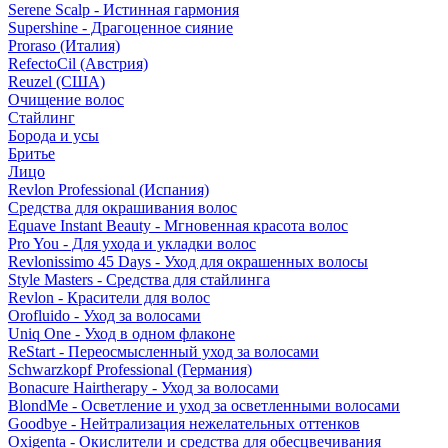
Serene Scalp - Истинная гармония
Supershine - Драгоценное сияние
Proraso (Италия)
RefectoCil (Австрия)
Reuzel (США)
Очищение волос
Стайлинг
Борода и усы
Бритье
Лицо
Revlon Professional (Испания)
Средства для окрашивания волос
Equave Instant Beauty - Мгновенная красота волос
Pro You - Для ухода и укладки волос
Revlonissimo 45 Days - Уход для окрашенных волосы
Style Masters - Средства для стайлинга
Revlon - Красители для волос
Orofluido - Уход за волосами
Uniq One - Уход в одном флаконе
ReStart - Переосмысленный уход за волосами
Schwarzkopf Professional (Германия)
Bonacure Hairtherapy - Уход за волосами
BlondMe - Осветление и уход за осветленными волосами
Goodbye - Нейтрализация нежелательных оттенков
Oxigenta - Окислители и средства для обесцвечивания