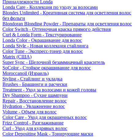
Принадлежности Londa
Londa Care - Коллекция по уходу за волосами
Blondes Unlimited - Креативная система для осветления волос
без фольги
Blondoran Blonding Powder - Препараты для осветления волос
Color Switch - Оттеночная краска прямого действия
Curl & Londa Form - Текстурирование
Londa Color - Окрашивание для волос
Londa Style - Новая коллекция стайлинга
Color Tune - Экспресс-тонер для волос
Matrix (США)
Super Sync - Щелочной безаммиачный краситель
SoColor - Стойкое окрашивание для волос
Moroccanoil (Израиль)
Styling - Стайлинг и укладка
Brushes - Брашинги и расчески
Treatment - Уход за волосами и кожей головы
Dry Shampoo - Сухие шампуни
Repair - Восстановление волос
Hydration - Увлажнение волос
Volume - Объем для волос
Color Care - Уход для окрашенных волос
Frizz Control - Разглаживание
Curl - Уход для кудрявых волос
Color Depositing Mask - Тонирующие маски