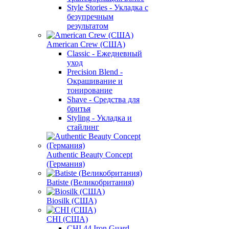
Style Stories - Укладка с
безупречным
результатом
American Crew (США)
Classic - Ежедневный
уход
Precision Blend -
Окрашивание и
тонирование
Shave - Средства для
бритья
Styling - Укладка и
стайлинг
Authentic Beauty Concept
(Германия)
Batiste (Великобритания)
Biosilk (США)
CHI (США)
CHI 44 Iron Guard -