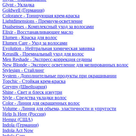
Glynt - Укладка
Goldwell (Германия)
Colorance - Тонирующая крем-краска
Lightdimensions - Премиум-осветление
Dualsenses - Комплексный уход за волосами
Elixir - Восстанавливающее масло
Elumen - Краска для волос
Elumen Care - Уход за волосами
Evolution - Нейтральная химическая завивка
Kerasilk - Премиальный уход для волос
Men Reshade - Экспресс-коррекция седины
New Blonde - Экспресс осветление для мелированных волос
Stylesign - Стайлинг
System - Дополнительные продукты при окрашивании
Topchic - Стойкая крем-краска
Greymy (Швейцария)
Shine - Свет и блеск изнутри
Style - Средства укладки волос
Color - Линия для окрашенных волос
Volume - Линия для объема, эластичности и упругости
Help Is Here (Россия)
Hempz (США)
Indola (Германия)
Indola Act Now
Indola Care