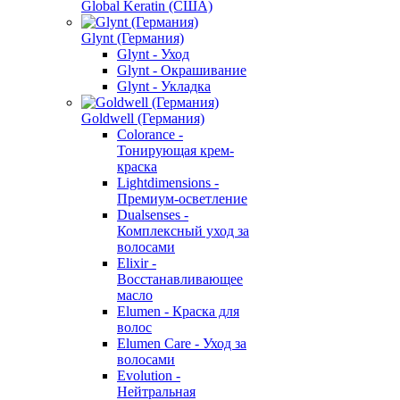
Global Keratin (США)
Glynt (Германия)
Glynt - Уход
Glynt - Окрашивание
Glynt - Укладка
Goldwell (Германия)
Colorance -
Тонирующая крем-
краска
Lightdimensions -
Премиум-осветление
Dualsenses -
Комплексный уход за
волосами
Elixir -
Восстанавливающее
масло
Elumen - Краска для
волос
Elumen Care - Уход за
волосами
Evolution -
Нейтральная