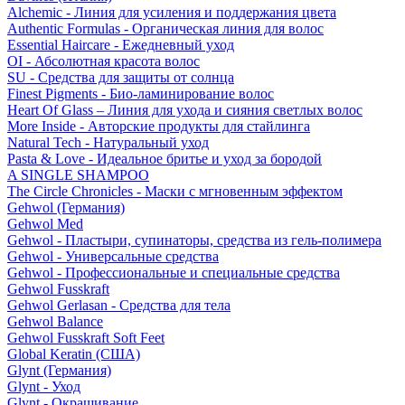
Alchemic - Линия для усиления и поддержания цвета
Authentic Formulas - Органическая линия для волос
Essential Haircare - Eжедневный уход
OI - Абсолютная красота волос
SU - Средства для защиты от солнца
Finest Pigments - Био-ламинирование волос
Heart Of Glass – Линия для ухода и сияния светлых волос
More Inside - Авторские продукты для стайлинга
Natural Tech - Натуральный уход
Pasta & Love - Идеальное бритье и уход за бородой
A SINGLE SHAMPOO
The Circle Chronicles - Маски с мгновенным эффектом
Gehwol (Германия)
Gehwol Med
Gehwol - Пластыри, супинаторы, средства из гель-полимера
Gehwol - Универсальные средства
Gehwol - Профессиональные и специальные средства
Gehwol Fusskraft
Gehwol Gerlasan - Средства для тела
Gehwol Balance
Gehwol Fusskraft Soft Feet
Global Keratin (США)
Glynt (Германия)
Glynt - Уход
Glynt - Окрашивание