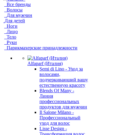
Все бренды
Волосы
Для мужчин
Для детей
Ноги
Лицо
Тело
Руки
Парикмахерские принадлежности
Alfaparf (Италия)
Semi di Lino - Уход за
волосами,
подчеркивающий вашу
естественную красоту
Blends Of Many -
Линия
профессиональных
продуктов для мужчин
Il Salone Milano -
Профессиональный
уход для волос
Lisse Design -
Трансформация волос