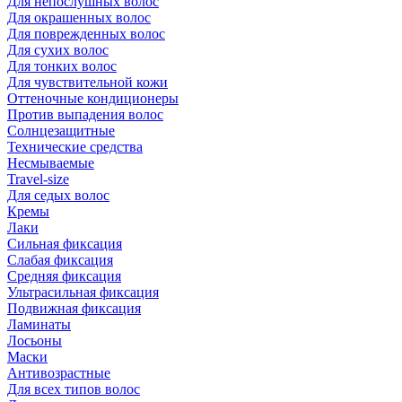
Для непослушных волос
Для окрашенных волос
Для поврежденных волос
Для сухих волос
Для тонких волос
Для чувствительной кожи
Оттеночные кондиционеры
Против выпадения волос
Солнцезащитные
Технические средства
Несмываемые
Travel-size
Для седых волос
Кремы
Лаки
Сильная фиксация
Слабая фиксация
Средняя фиксация
Ультрасильная фиксация
Подвижная фиксация
Ламинаты
Лосьоны
Маски
Антивозрастные
Для всех типов волос