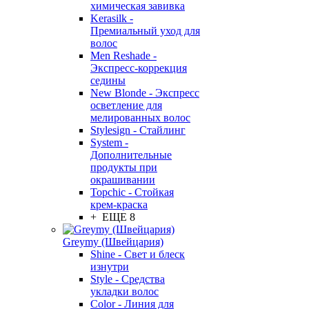
химическая завивка
Kerasilk -
Премиальный уход для
волос
Men Reshade -
Экспресс-коррекция
седины
New Blonde - Экспресс
осветление для
мелированных волос
Stylesign - Стайлинг
System -
Дополнительные
продукты при
окрашивании
Topchic - Стойкая
крем-краска
+ ЕЩЕ 8
Greymy (Швейцария)
Shine - Свет и блеск
изнутри
Style - Средства
укладки волос
Color - Линия для