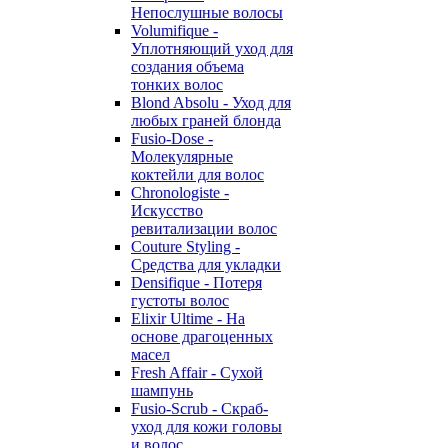
Непослушные волосы
Volumifique -
Уплотняющий уход для
создания объема
тонких волос
Blond Absolu - Уход для
любых граней блонда
Fusio-Dose -
Молекулярные
коктейли для волос
Chronologiste -
Искусство
ревитализации волос
Couture Styling -
Средства для укладки
Densifique - Потеря
густоты волос
Elixir Ultime - На
основе драгоценных
масел
Fresh Affair - Сухой
шампунь
Fusio-Scrub - Скраб-
уход для кожи головы
и волос