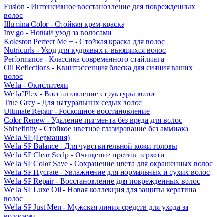
Fusion - Интенсивное восстановление для поврежденных
волос
Illumina Color - Стойкая крем-краска
Invigo - Новый уход за волосами
Koleston Perfect Me + - Стойкая краска для волос
Nutricurls - Уход для кудрявых и вьющихся волос
Performance - Классика современного стайлинга
Oil Reflections - Квинтэссенция блеска для сияния ваших
волос
Wella - Окислители
Wella°Plex - Восстановление структуры волос
True Grey - Для натуральных седых волос
Ultimate Repair - Роскошное восстановление
Color Renew - Удаление пигмента без вреда для волос
Shinefinity - Стойкое цветное глазирование без аммиака
Wella SP (Германия)
Wella SP Balance - Для чувствительной кожи головы
Wella SP Clear Scalp - Очищение против перхоти
Wella SP Color Save - Сохранение цвета для окрашенных волос
Wella SP Hydrate - Увлажнение для нормальных и сухих волос
Wella SP Repair - Восстановление для поврежденных волос
Wella SP Luxe Oil - Новая коллекция для защиты кератина
волос
Wella SP Just Men - Мужская линия средств для ухода за
волосами