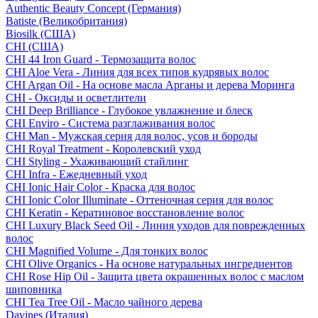
Authentic Beauty Concept (Германия)
Batiste (Великобритания)
Biosilk (США)
CHI (США)
CHI 44 Iron Guard - Термозащита волос
CHI Aloe Vera - Линия для всех типов кудрявых волос
CHI Argan Oil - На основе масла Арганы и дерева Моринга
CHI - Оксиды и осветлители
CHI Deep Brilliance - Глубокое увлажнение и блеск
CHI Enviro - Система разглаживания волос
CHI Man - Мужская серия для волос, усов и бороды
CHI Royal Treatment - Королевский уход
CHI Styling - Ухаживающий стайлинг
CHI Infra - Ежедневный уход
CHI Ionic Hair Color - Краска для волос
CHI Ionic Color Illuminate - Оттеночная серия для волос
CHI Keratin - Кератиновое восстановление волос
CHI Luxury Black Seed Oil - Линия уходов для поврежденных
волос
CHI Magnified Volume - Для тонких волос
CHI Olive Organics - На основе натуральных ингредиентов
CHI Rose Hip Oil - Защита цвета окрашенных волос с маслом
шиповника
CHI Tea Tree Oil - Масло чайного дерева
Davines (Италия)