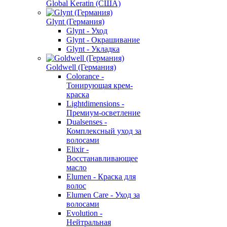
Global Keratin (США)
Glynt (Германия)
Glynt - Уход
Glynt - Окрашивание
Glynt - Укладка
Goldwell (Германия)
Colorance -
Тонирующая крем-
краска
Lightdimensions -
Премиум-осветление
Dualsenses -
Комплексный уход за
волосами
Elixir -
Восстанавливающее
масло
Elumen - Краска для
волос
Elumen Care - Уход за
волосами
Evolution -
Нейтральная