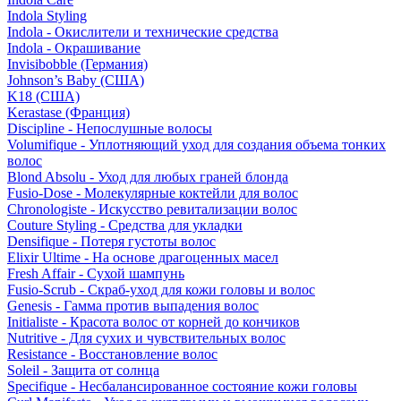
Indola Styling
Indola - Окислители и технические средства
Indola - Окрашивание
Invisibobble (Германия)
Johnson’s Baby (США)
K18 (США)
Kerastase (Франция)
Discipline - Непослушные волосы
Volumifique - Уплотняющий уход для создания объема тонких
волос
Blond Absolu - Уход для любых граней блонда
Fusio-Dose - Молекулярные коктейли для волос
Chronologiste - Искусство ревитализации волос
Couture Styling - Средства для укладки
Densifique - Потеря густоты волос
Elixir Ultime - На основе драгоценных масел
Fresh Affair - Сухой шампунь
Fusio-Scrub - Скраб-уход для кожи головы и волос
Genesis - Гамма против выпадения волос
Initialiste - Красота волос от корней до кончиков
Nutritive - Для сухих и чувствительных волос
Resistance - Восстановление волос
Soleil - Защита от солнца
Specifique - Несбалансированное состояние кожи головы