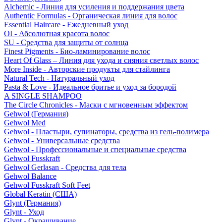
Alchemic - Линия для усиления и поддержания цвета
Authentic Formulas - Органическая линия для волос
Essential Haircare - Eжедневный уход
OI - Абсолютная красота волос
SU - Средства для защиты от солнца
Finest Pigments - Био-ламинирование волос
Heart Of Glass – Линия для ухода и сияния светлых волос
More Inside - Авторские продукты для стайлинга
Natural Tech - Натуральный уход
Pasta & Love - Идеальное бритье и уход за бородой
A SINGLE SHAMPOO
The Circle Chronicles - Маски с мгновенным эффектом
Gehwol (Германия)
Gehwol Med
Gehwol - Пластыри, супинаторы, средства из гель-полимера
Gehwol - Универсальные средства
Gehwol - Профессиональные и специальные средства
Gehwol Fusskraft
Gehwol Gerlasan - Средства для тела
Gehwol Balance
Gehwol Fusskraft Soft Feet
Global Keratin (США)
Glynt (Германия)
Glynt - Уход
Glynt - Окрашивание