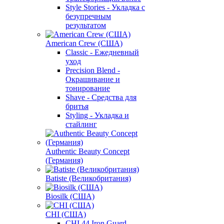
Style Stories - Укладка с
безупречным
результатом
American Crew (США)
Classic - Ежедневный
уход
Precision Blend -
Окрашивание и
тонирование
Shave - Средства для
бритья
Styling - Укладка и
стайлинг
Authentic Beauty Concept
(Германия)
Batiste (Великобритания)
Biosilk (США)
CHI (США)
CHI 44 Iron Guard -