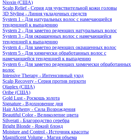
Nioxin (США)
Scalp Relief - Серия для чувствительной кожи головы
3D Styling - Линия укладочных средств
System 1 - Для натуральных волос с намечающейся
тенденцией к выпадению
System 2 - Для заметно редеющих натуральных волос
System 3 - Для окрашенных волос с намечающейся
тенденцией к выпадению
System 4 - Для заметно редеющих окрашенных волос
System 5 - Для химически обработанных волос с
намечающейся тенденцией к выпадению
System 6 - Для заметно редеющих химически обработанных
волос
Intensive Therapy - Интенсивный уход
Scalp Recovery - Серия против перхоти
Olaplex (США)
Oribe (США)
Gold Lust - Роскошь золота
Signature - Вдохновение дня
Hair Alchemy - Сила Возрождения
Beautiful Color - Великолепие цвета
Silverati - Благородство серебра
Bright Blonde - Яркий блонд
Moisture and Control - Источник красоты
Magnificent Volume - Магия объема