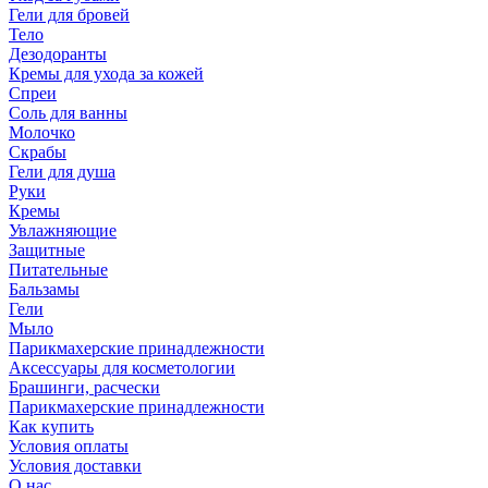
Гели для бровей
Тело
Дезодоранты
Кремы для ухода за кожей
Спреи
Соль для ванны
Молочко
Скрабы
Гели для душа
Руки
Кремы
Увлажняющие
Защитные
Питательные
Бальзамы
Гели
Мыло
Парикмахерские принадлежности
Аксессуары для косметологии
Брашинги, расчески
Парикмахерские принадлежности
Как купить
Условия оплаты
Условия доставки
О нас