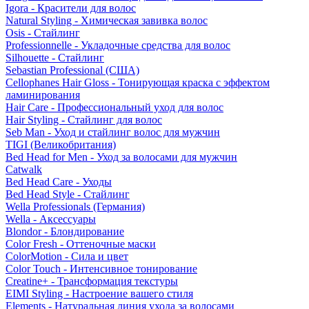
Igora - Красители для волос
Natural Styling - Химическая завивка волос
Osis - Стайлинг
Professionnelle - Укладочные средства для волос
Silhouette - Стайлинг
Sebastian Professional (США)
Cellophanes Hair Gloss - Тонирующая краска с эффектом
ламинирования
Hair Care - Профессиональный уход для волос
Hair Styling - Стайлинг для волос
Seb Man - Уход и стайлинг волос для мужчин
TIGI (Великобритания)
Bed Head for Men - Уход за волосами для мужчин
Catwalk
Bed Head Care - Уходы
Bed Head Style - Стайлинг
Wella Professionals (Германия)
Wella - Аксессуары
Blondor - Блондирование
Color Fresh - Оттеночные маски
ColorMotion - Сила и цвет
Color Touch - Интенсивное тонирование
Creatine+ - Трансформация текстуры
EIMI Styling - Настроение вашего стиля
Elements - Натуральная линия ухода за волосами