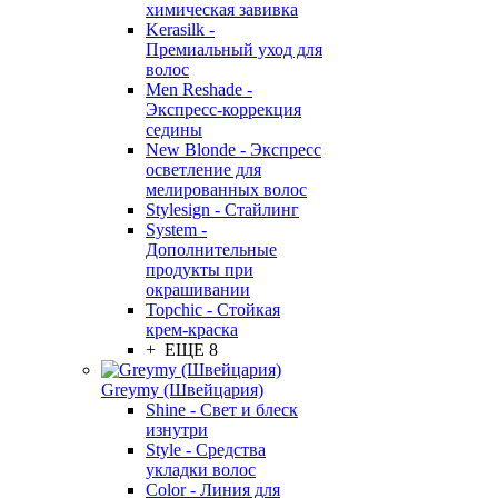
химическая завивка
Kerasilk -
Премиальный уход для
волос
Men Reshade -
Экспресс-коррекция
седины
New Blonde - Экспресс
осветление для
мелированных волос
Stylesign - Стайлинг
System -
Дополнительные
продукты при
окрашивании
Topchic - Стойкая
крем-краска
+ ЕЩЕ 8
Greymy (Швейцария)
Shine - Свет и блеск
изнутри
Style - Средства
укладки волос
Color - Линия для