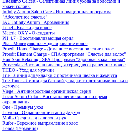
Estessimo Celcert - Селективная линия ухода за волосами и
кожей головы
Infinity Aurum Salon Care - Инновационная программа
"Абсолютное счастье"
IAU Infinity Aurum - Аромалиния
Lebel - Краска для волос
Materia OXY - Оксиданты
PH 4.7 - Восстанавливающая серия
Plia - Молекулярное моделирование волос
Proedit Home Charge - Домашнее восстановление волос
Proedit Element Charge - СПА-программа "Счастье для волос"
Hair Skin Relaxing - SPA-Программа "Здоровая кожа головы"
Proscenia - Восстанавливающая серия для окрашенных волос
THEO - Уход для мужчин
Trie - Линия для укладки с протеинами шелка и жемчуга
Trie Tuner - Линия для базовой укладки с протеинами шелка и
жемчуга
Viege - Антивозростная органическая серия
Locor Serum Color - Восстановление волос во время
окрашивания
One - Премиум уход
Luviona - Окрашивание и anti-age уход
Moii - Средства для волос и рук
Rufor - Бережное выпрямление волос
Londa (Германия)