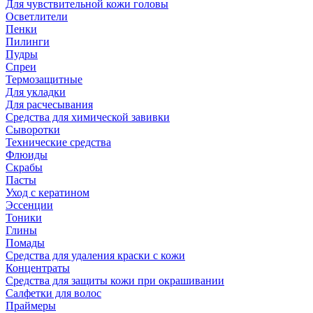
Для чувствительной кожи головы
Осветлители
Пенки
Пилинги
Пудры
Спреи
Термозащитные
Для укладки
Для расчесывания
Средства для химической завивки
Сыворотки
Технические средства
Флюиды
Скрабы
Пасты
Уход с кератином
Эссенции
Тоники
Глины
Помады
Средства для удаления краски с кожи
Концентраты
Средства для защиты кожи при окрашивании
Салфетки для волос
Праймеры