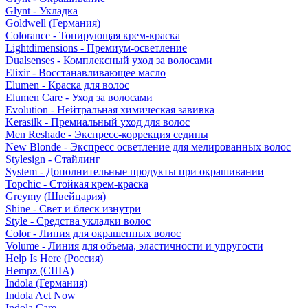
Glynt - Укладка
Goldwell (Германия)
Colorance - Тонирующая крем-краска
Lightdimensions - Премиум-осветление
Dualsenses - Комплексный уход за волосами
Elixir - Восстанавливающее масло
Elumen - Краска для волос
Elumen Care - Уход за волосами
Evolution - Нейтральная химическая завивка
Kerasilk - Премиальный уход для волос
Men Reshade - Экспресс-коррекция седины
New Blonde - Экспресс осветление для мелированных волос
Stylesign - Стайлинг
System - Дополнительные продукты при окрашивании
Topchic - Стойкая крем-краска
Greymy (Швейцария)
Shine - Свет и блеск изнутри
Style - Средства укладки волос
Color - Линия для окрашенных волос
Volume - Линия для объема, эластичности и упругости
Help Is Here (Россия)
Hempz (США)
Indola (Германия)
Indola Act Now
Indola Care