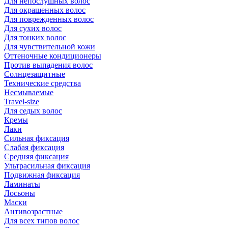
Для непослушных волос
Для окрашенных волос
Для поврежденных волос
Для сухих волос
Для тонких волос
Для чувствительной кожи
Оттеночные кондиционеры
Против выпадения волос
Солнцезащитные
Технические средства
Несмываемые
Travel-size
Для седых волос
Кремы
Лаки
Сильная фиксация
Слабая фиксация
Средняя фиксация
Ультрасильная фиксация
Подвижная фиксация
Ламинаты
Лосьоны
Маски
Антивозрастные
Для всех типов волос