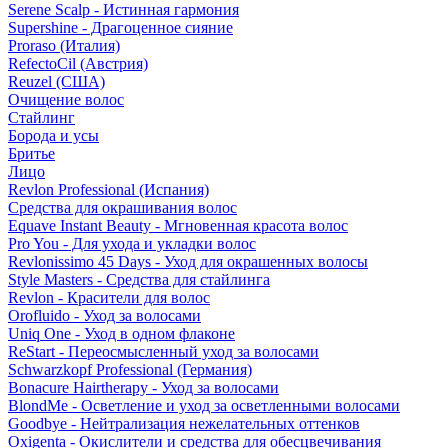
Serene Scalp - Истинная гармония
Supershine - Драгоценное сияние
Proraso (Италия)
RefectoCil (Австрия)
Reuzel (США)
Очищение волос
Стайлинг
Борода и усы
Бритье
Лицо
Revlon Professional (Испания)
Средства для окрашивания волос
Equave Instant Beauty - Мгновенная красота волос
Pro You - Для ухода и укладки волос
Revlonissimo 45 Days - Уход для окрашенных волосы
Style Masters - Средства для стайлинга
Revlon - Красители для волос
Orofluido - Уход за волосами
Uniq One - Уход в одном флаконе
ReStart - Переосмысленный уход за волосами
Schwarzkopf Professional (Германия)
Bonacure Hairtherapy - Уход за волосами
BlondMe - Осветление и уход за осветленными волосами
Goodbye - Нейтрализация нежелательных оттенков
Oxigenta - Окислители и средства для обесцвечивания