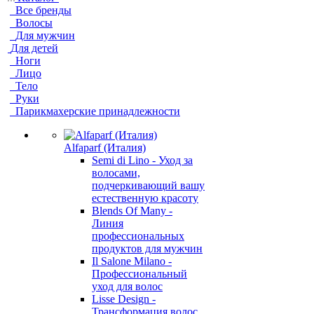
Все бренды
Волосы
Для мужчин
Для детей
Ноги
Лицо
Тело
Руки
Парикмахерские принадлежности
Alfaparf (Италия)
Semi di Lino - Уход за
волосами,
подчеркивающий вашу
естественную красоту
Blends Of Many -
Линия
профессиональных
продуктов для мужчин
Il Salone Milano -
Профессиональный
уход для волос
Lisse Design -
Трансформация волос