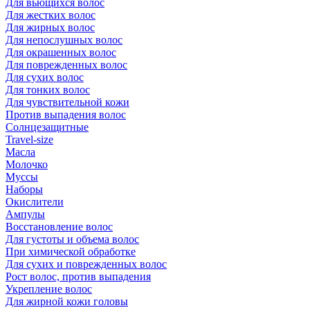
Для вьющихся волос
Для жестких волос
Для жирных волос
Для непослушных волос
Для окрашенных волос
Для поврежденных волос
Для сухих волос
Для тонких волос
Для чувствительной кожи
Против выпадения волос
Солнцезащитные
Travel-size
Масла
Молочко
Муссы
Наборы
Окислители
Ампулы
Восстановление волос
Для густоты и объема волос
При химической обработке
Для сухих и поврежденных волос
Рост волос, против выпадения
Укрепление волос
Для жирной кожи головы