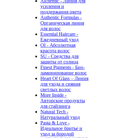
Alchemic - Линия для
усиления и
поддержания цвета
Authentic Formulas -
Органическая линия
для волос
Essential Haircare -
Eжедневный уход
OI - Абсолютная
красота волос
SU - Средства для
защиты от солнца
Finest Pigments - Био-
ламинирование волос
Heart Of Glass – Линия
для ухода и сияния
светлых волос
More Inside -
Авторские продукты
для стайлинга
Natural Tech -
Натуральный уход
Pasta & Love -
Идеальное бритье и
уход за бородой