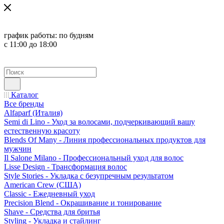
график работы:
по будням
с 11:00 до 18:00
Каталог
Все бренды
Alfaparf (Италия)
Semi di Lino - Уход за волосами, подчеркивающий вашу
естественную красоту
Blends Of Many - Линия профессиональных продуктов для
мужчин
Il Salone Milano - Профессиональный уход для волос
Lisse Design - Трансформация волос
Style Stories - Укладка с безупречным результатом
American Crew (США)
Classic - Ежедневный уход
Precision Blend - Окрашивание и тонирование
Shave - Средства для бритья
Styling - Укладка и стайлинг