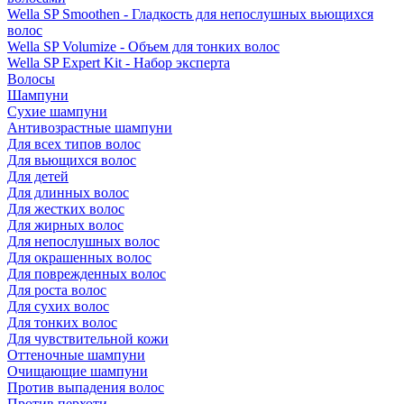
Wella SP Smoothen - Гладкость для непослушных вьющихся
волос
Wella SP Volumize - Объем для тонких волос
Wella SP Expert Kit - Набор эксперта
Волосы
Шампуни
Сухие шампуни
Антивозрастные шампуни
Для всех типов волос
Для вьющихся волос
Для детей
Для длинных волос
Для жестких волос
Для жирных волос
Для непослушных волос
Для окрашенных волос
Для поврежденных волос
Для роста волос
Для сухих волос
Для тонких волос
Для чувствительной кожи
Оттеночные шампуни
Очищающие шампуни
Против выпадения волос
Против перхоти