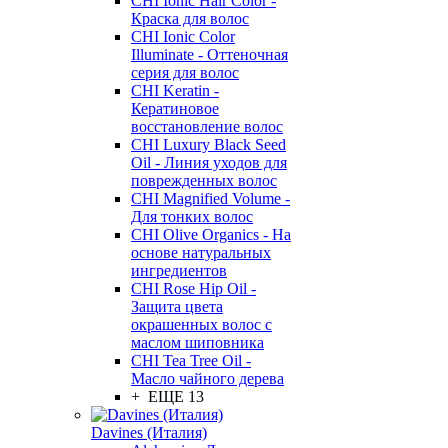
CHI Ionic Hair Color -
Краска для волос
CHI Ionic Color
Illuminate - Оттеночная
серия для волос
CHI Keratin -
Кератиновое
восстановление волос
CHI Luxury Black Seed
Oil - Линия уходов для
поврежденных волос
CHI Magnified Volume -
Для тонких волос
CHI Olive Organics - На
основе натуральных
ингредиентов
CHI Rose Hip Oil -
Защита цвета
окрашенных волос с
маслом шиповника
CHI Tea Tree Oil -
Масло чайного дерева
+ ЕЩЕ 13
Davines (Италия)