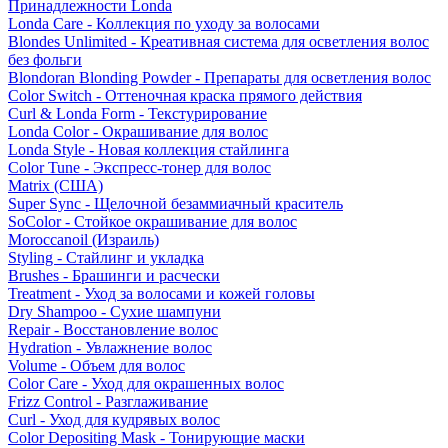
Принадлежности Londa
Londa Care - Коллекция по уходу за волосами
Blondes Unlimited - Креативная система для осветления волос
без фольги
Blondoran Blonding Powder - Препараты для осветления волос
Color Switch - Оттеночная краска прямого действия
Curl & Londa Form - Текстурирование
Londa Color - Окрашивание для волос
Londa Style - Новая коллекция стайлинга
Color Tune - Экспресс-тонер для волос
Matrix (США)
Super Sync - Щелочной безаммиачный краситель
SoColor - Стойкое окрашивание для волос
Moroccanoil (Израиль)
Styling - Стайлинг и укладка
Brushes - Брашинги и расчески
Treatment - Уход за волосами и кожей головы
Dry Shampoo - Сухие шампуни
Repair - Восстановление волос
Hydration - Увлажнение волос
Volume - Объем для волос
Color Care - Уход для окрашенных волос
Frizz Control - Разглаживание
Curl - Уход для кудрявых волос
Color Depositing Mask - Тонирующие маски