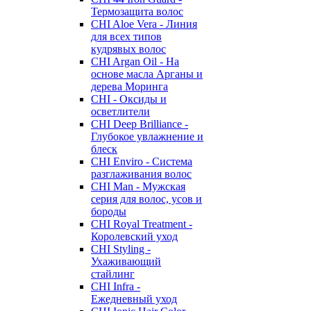
Термозащита волос
CHI Aloe Vera - Линия
для всех типов
кудрявых волос
CHI Argan Oil - На
основе масла Арганы и
дерева Моринга
CHI - Оксиды и
осветлители
CHI Deep Brilliance -
Глубокое увлажнение и
блеск
CHI Enviro - Система
разглаживания волос
CHI Man - Мужская
серия для волос, усов и
бороды
CHI Royal Treatment -
Королевский уход
CHI Styling -
Ухаживающий
стайлинг
CHI Infra -
Ежедневный уход