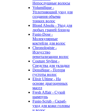
Непослушные волосы
Volumifique -
Уплотняющий уход для
создания объема
тонких волос
Blond Absolu - Уход для
любых граней блонда
Fusio-Dose -
Молекулярные
коктейли для волос
Chronologiste -
Искусство
ревитализации волос
Couture Styling -
Средства для укладки
Densifique - Потеря
густоты волос
Elixir Ultime - На
основе драгоценных
масел
Fresh Affair - Сухой
шампунь
Fusio-Scrub - Скраб-
уход для кожи головы
и волос