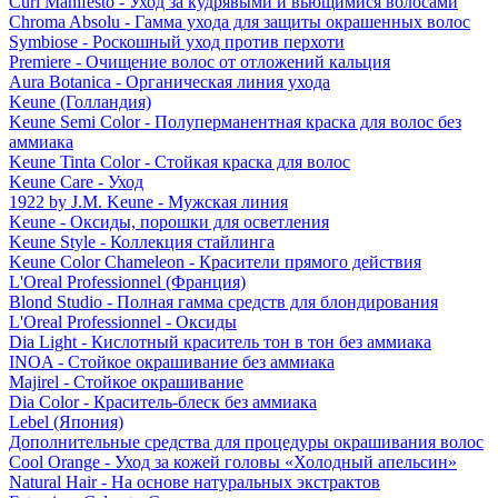
Curl Manifesto - Уход за кудрявыми и вьющимися волосами
Chroma Absolu - Гамма ухода для защиты окрашенных волос
Symbiose - Роскошный уход против перхоти
Premiere - Очищение волос от отложений кальция
Aura Botanica - Органическая линия ухода
Keune (Голландия)
Keune Semi Color - Полуперманентная краска для волос без
аммиака
Keune Tinta Color - Стойкая краска для волос
Keune Care - Уход
1922 by J.M. Keune - Мужская линия
Keune - Оксиды, порошки для осветления
Keune Style - Коллекция стайлинга
Keune Color Chameleon - Красители прямого действия
L'Oreal Professionnel (Франция)
Blond Studio - Полная гамма средств для блондирования
L'Oreal Professionnel - Оксиды
Dia Light - Кислотный краситель тон в тон без аммиака
INOA - Стойкое окрашивание без аммиака
Majirel - Стойкое окрашивание
Dia Color - Краситель-блеск без аммиака
Lebel (Япония)
Дополнительные средства для процедуры окрашивания волос
Cool Orange - Уход за кожей головы «Холодный апельсин»
Natural Hair - На основе натуральных экстрактов