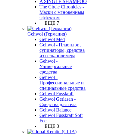
A SINGLE SHAMPOO
The Circle Chronicles -
Маски с мгновенным
эффектом
+ ЕЩЕ 7
Gehwol (Германия)
Gehwol Med
Gehwol - Пластыри,
супинаторы, средства
из гель-полимера
Gehwol -
Универсальные
средства
Gehwol -
Профессиональные и
специальные средства
Gehwol Fusskraft
Gehwol Gerlasan -
Средства для тела
Gehwol Balance
Gehwol Fusskraft Soft
Feet
+ ЕЩЕ 3