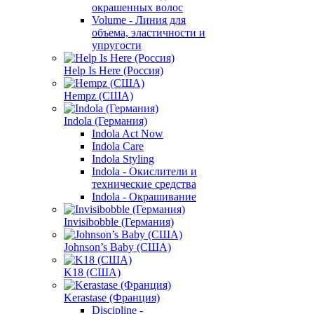
окрашенных волос
Volume - Линия для
объема, эластичности и
упругости
Help Is Here (Россия)
Hempz (США)
Indola (Германия)
Indola Act Now
Indola Care
Indola Styling
Indola - Окислители и
технические средства
Indola - Окрашивание
Invisibobble (Германия)
Johnson’s Baby (США)
K18 (США)
Kerastase (Франция)
Discipline -